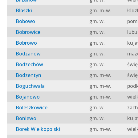
Błaszki
gm. m-w.
łódz
Bobowo
gm. w.
pomo
Bobrowice
gm. w.
lubu
Bobrowo
gm. w.
kuja
Bodzanów
gm. w.
mazo
Bodzechów
gm. w.
świę
Bodzentyn
gm. m-w.
świę
Boguchwała
gm. m-w.
podk
Bojanowo
gm. m-w.
wiel
Boleszkowice
gm. w.
zach
Boniewo
gm. w.
kuja
Borek Wielkopolski
gm. m-w.
wiel