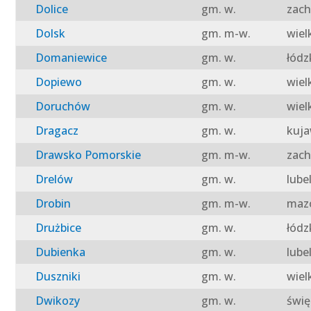
Dolice
gm. w.
zach
Dolsk
gm. m-w.
wiel
Domaniewice
gm. w.
łódz
Dopiewo
gm. w.
wiel
Doruchów
gm. w.
wiel
Dragacz
gm. w.
kuja
Drawsko Pomorskie
gm. m-w.
zach
Drelów
gm. w.
lube
Drobin
gm. m-w.
mazo
Drużbice
gm. w.
łódz
Dubienka
gm. w.
lube
Duszniki
gm. w.
wiel
Dwikozy
gm. w.
świę