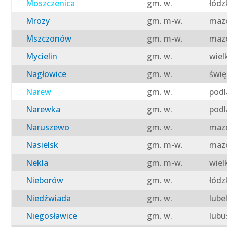
Moszczenica
gm. w.
łódz
Mrozy
gm. m-w.
mazo
Mszczonów
gm. m-w.
mazo
Mycielin
gm. w.
wiel
Nagłowice
gm. w.
świę
Narew
gm. w.
podl
Narewka
gm. w.
podl
Naruszewo
gm. w.
mazo
Nasielsk
gm. m-w.
mazo
Nekla
gm. m-w.
wiel
Nieborów
gm. w.
łódz
Niedźwiada
gm. w.
lube
Niegosławice
gm. w.
lubu