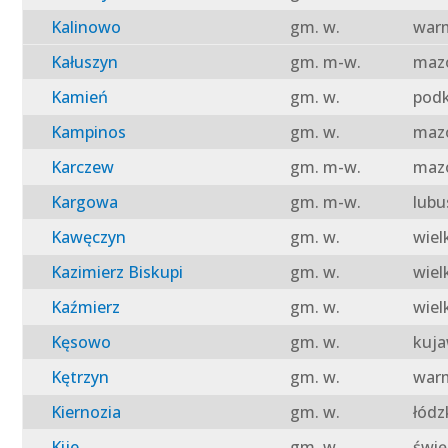
Kalinowo
gm. w.
warm
Kałuszyn
gm. m-w.
mazo
Kamień
gm. w.
podk
Kampinos
gm. w.
mazo
Karczew
gm. m-w.
mazo
Kargowa
gm. m-w.
lubu
Kawęczyn
gm. w.
wiel
Kazimierz Biskupi
gm. w.
wiel
Kaźmierz
gm. w.
wiel
Kęsowo
gm. w.
kuja
Kętrzyn
gm. w.
warm
Kiernozia
gm. w.
łódz
Kije
gm. w.
świę