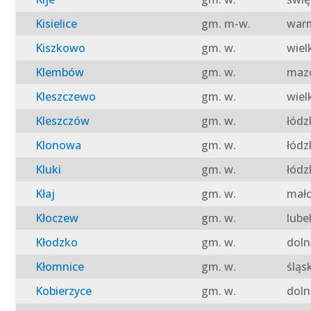
Kisielice
gm. m-w.
warm
Kiszkowo
gm. w.
wiel
Klembów
gm. w.
mazo
Kleszczewo
gm. w.
wiel
Kleszczów
gm. w.
łódz
Klonowa
gm. w.
łódz
Kluki
gm. w.
łódz
Kłaj
gm. w.
mało
Kłoczew
gm. w.
lube
Kłodzko
gm. w.
doln
Kłomnice
gm. w.
śląs
Kobierzyce
gm. w.
doln