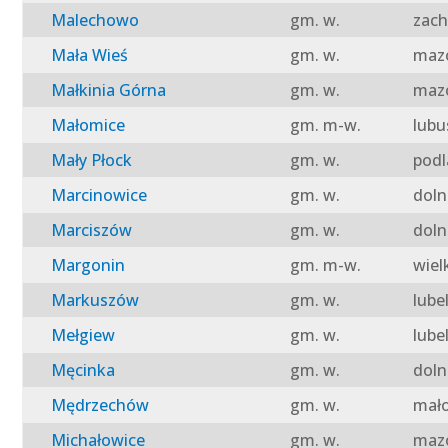
Malechowo
gm. w.
zach
Mała Wieś
gm. w.
mazo
Małkinia Górna
gm. w.
mazo
Małomice
gm. m-w.
lubu
Mały Płock
gm. w.
podl
Marcinowice
gm. w.
doln
Marciszów
gm. w.
doln
Margonin
gm. m-w.
wiel
Markuszów
gm. w.
lube
Mełgiew
gm. w.
lube
Męcinka
gm. w.
doln
Mędrzechów
gm. w.
mało
Michałowice
gm. w.
mazo