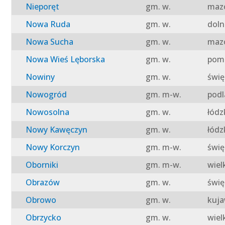
Nieporęt
gm. w.
mazo
Nowa Ruda
gm. w.
doln
Nowa Sucha
gm. w.
mazo
Nowa Wieś Lęborska
gm. w.
pomo
Nowiny
gm. w.
świę
Nowogród
gm. m-w.
podl
Nowosolna
gm. w.
łódz
Nowy Kawęczyn
gm. w.
łódz
Nowy Korczyn
gm. m-w.
świę
Oborniki
gm. m-w.
wiel
Obrazów
gm. w.
świę
Obrowo
gm. w.
kuja
Obrzycko
gm. w.
wiel