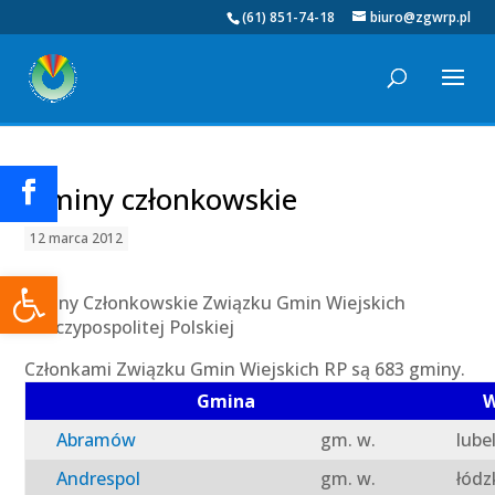
(61) 851-74-18
biuro@zgwrp.pl
Gminy członkowskie
12 marca 2012
Otwórz pasek narzędzi
Gminy Członkowskie Związku Gmin Wiejskich
Rzeczypospolitej Polskiej
Członkami Związku Gmin Wiejskich RP są 683 gminy.
Gmina
W
Abramów
gm. w.
lube
Andrespol
gm. w.
łódz