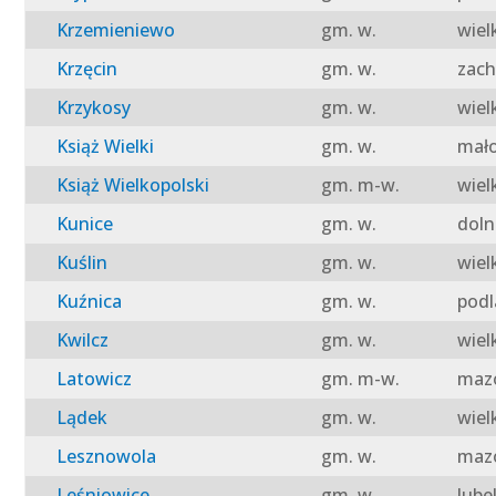
Krzemieniewo
gm. w.
wiel
Krzęcin
gm. w.
zach
Krzykosy
gm. w.
wiel
Książ Wielki
gm. w.
mało
Książ Wielkopolski
gm. m-w.
wiel
Kunice
gm. w.
doln
Kuślin
gm. w.
wiel
Kuźnica
gm. w.
podl
Kwilcz
gm. w.
wiel
Latowicz
gm. m-w.
mazo
Lądek
gm. w.
wiel
Lesznowola
gm. w.
mazo
Leśniowice
gm. w.
lube