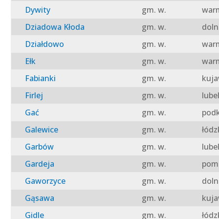
Dywity
gm. w.
warm
Dziadowa Kłoda
gm. w.
doln
Działdowo
gm. w.
warm
Ełk
gm. w.
warm
Fabianki
gm. w.
kuja
Firlej
gm. w.
lube
Gać
gm. w.
podk
Galewice
gm. w.
łódz
Garbów
gm. w.
lube
Gardeja
gm. w.
pomo
Gaworzyce
gm. w.
doln
Gąsawa
gm. w.
kuja
Gidle
gm. w.
łódz