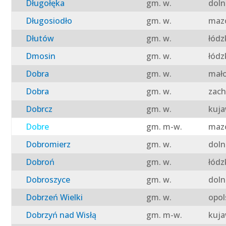
Długołęka
gm. w.
doln
Długosiodło
gm. w.
mazo
Dłutów
gm. w.
łódz
Dmosin
gm. w.
łódz
Dobra
gm. w.
mało
Dobra
gm. w.
zach
Dobrcz
gm. w.
kuja
Dobre
gm. m-w.
mazo
Dobromierz
gm. w.
doln
Dobroń
gm. w.
łódz
Dobroszyce
gm. w.
doln
Dobrzeń Wielki
gm. w.
opol
Dobrzyń nad Wisłą
gm. m-w.
kuja