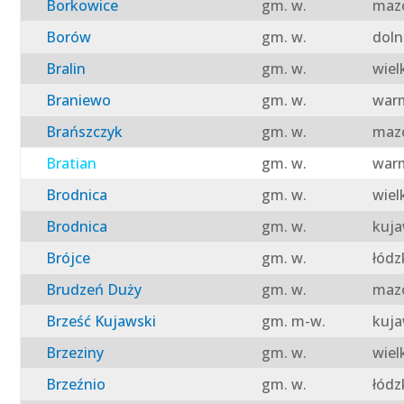
Borkowice
gm. w.
mazo
Borów
gm. w.
doln
Bralin
gm. w.
wiel
Braniewo
gm. w.
warm
Brańszczyk
gm. w.
mazo
Bratian
gm. w.
warm
Brodnica
gm. w.
wiel
Brodnica
gm. w.
kuja
Brójce
gm. w.
łódz
Brudzeń Duży
gm. w.
mazo
Brześć Kujawski
gm. m-w.
kuja
Brzeziny
gm. w.
wiel
Brzeźnio
gm. w.
łódz