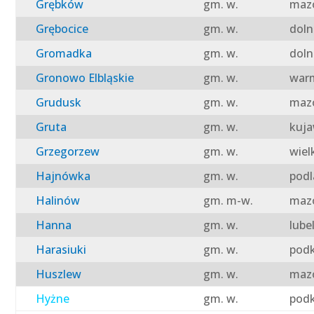
Grębków
gm. w.
mazo
Grębocice
gm. w.
doln
Gromadka
gm. w.
doln
Gronowo Elbląskie
gm. w.
warm
Grudusk
gm. w.
mazo
Gruta
gm. w.
kuja
Grzegorzew
gm. w.
wiel
Hajnówka
gm. w.
podl
Halinów
gm. m-w.
mazo
Hanna
gm. w.
lube
Harasiuki
gm. w.
podk
Huszlew
gm. w.
mazo
Hyżne
gm. w.
podk