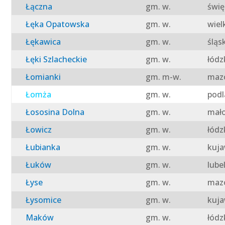
Łączna
gm. w.
świę
Łęka Opatowska
gm. w.
wiel
Łękawica
gm. w.
śląs
Łęki Szlacheckie
gm. w.
łódz
Łomianki
gm. m-w.
mazo
Łomża
gm. w.
podl
Łososina Dolna
gm. w.
mało
Łowicz
gm. w.
łódz
Łubianka
gm. w.
kuja
Łuków
gm. w.
lube
Łyse
gm. w.
mazo
Łysomice
gm. w.
kuja
Maków
gm. w.
łódz