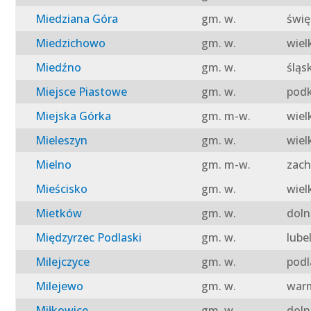
Miedziana Góra
gm. w.
świę
Miedzichowo
gm. w.
wiel
Miedźno
gm. w.
śląs
Miejsce Piastowe
gm. w.
podk
Miejska Górka
gm. m-w.
wiel
Mieleszyn
gm. w.
wiel
Mielno
gm. m-w.
zach
Mieścisko
gm. w.
wiel
Mietków
gm. w.
doln
Międzyrzec Podlaski
gm. w.
lube
Milejczyce
gm. w.
podl
Milejewo
gm. w.
warm
Miłkowice
gm. w.
doln