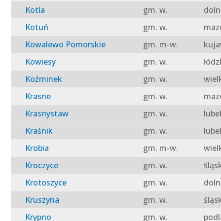
Kotla
gm. w.
doln
Kotuń
gm. w.
mazo
Kowalewo Pomorskie
gm. m-w.
kuja
Kowiesy
gm. w.
łódz
Koźminek
gm. w.
wiel
Krasne
gm. w.
mazo
Krasnystaw
gm. w.
lube
Kraśnik
gm. w.
lube
Krobia
gm. m-w.
wiel
Kroczyce
gm. w.
śląs
Krotoszyce
gm. w.
doln
Kruszyna
gm. w.
śląs
Krypno
gm. w.
podl