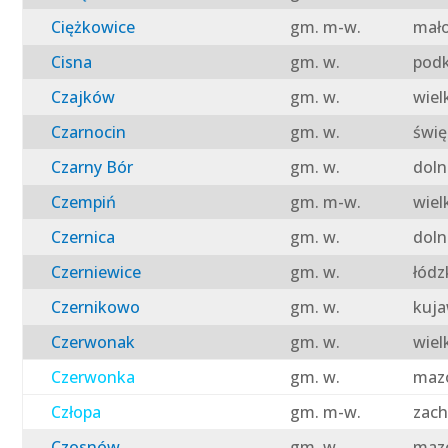
Ciężkowice
gm. m-w.
mało
Cisna
gm. w.
podk
Czajków
gm. w.
wiel
Czarnocin
gm. w.
świę
Czarny Bór
gm. w.
doln
Czempiń
gm. m-w.
wiel
Czernica
gm. w.
doln
Czerniewice
gm. w.
łódz
Czernikowo
gm. w.
kuja
Czerwonak
gm. w.
wiel
Czerwonka
gm. w.
mazo
Człopa
gm. m-w.
zach
Czosnów
gm. w.
mazo