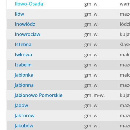
Iłowo-Osada
gm. w.
warm
Iłów
gm. w.
mazo
Inowłódz
gm. w.
łódz
Inowrocław
gm. w.
kuja
Istebna
gm. w.
śląs
Iwkowa
gm. w.
mało
Izabelin
gm. w.
mazo
Jabłonka
gm. w.
mało
Jabłonna
gm. w.
mazo
Jabłonowo Pomorskie
gm. m-w.
kuja
Jadów
gm. w.
mazo
Jaktorów
gm. w.
mazo
Jakubów
gm. w.
mazo