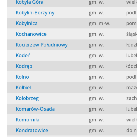
Kobyla Góra
gm. w.
wiel
Kobylin-Borzymy
gm. w.
podl
Kobylnica
gm. m-w.
pomo
Kochanowice
gm. w.
śląs
Kocierzew Południowy
gm. w.
łódz
Kodeń
gm. w.
lube
Kodrąb
gm. w.
łódz
Kolno
gm. w.
podl
Kołbiel
gm. w.
mazo
Kołobrzeg
gm. w.
zach
Komarów-Osada
gm. w.
lube
Komorniki
gm. w.
wiel
Kondratowice
gm. w.
doln