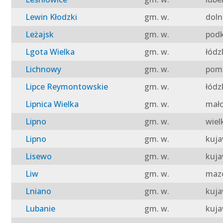
Lewin Kłodzki
gm. w.
doln
Leżajsk
gm. w.
podk
Lgota Wielka
gm. w.
łódz
Lichnowy
gm. w.
pomo
Lipce Reymontowskie
gm. w.
łódz
Lipnica Wielka
gm. w.
mało
Lipno
gm. w.
wiel
Lipno
gm. w.
kuja
Lisewo
gm. w.
kuja
Liw
gm. w.
mazo
Lniano
gm. w.
kuja
Lubanie
gm. w.
kuja