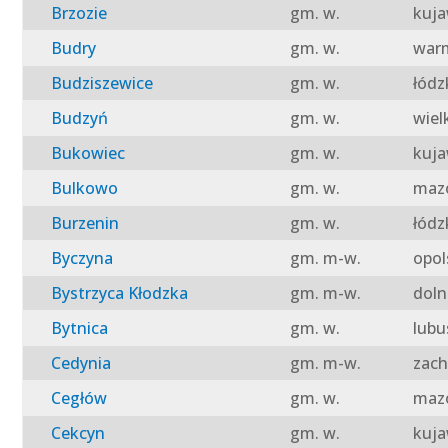
Brzozie
gm. w.
kuja
Budry
gm. w.
warm
Budziszewice
gm. w.
łódz
Budzyń
gm. w.
wiel
Bukowiec
gm. w.
kuja
Bulkowo
gm. w.
mazo
Burzenin
gm. w.
łódz
Byczyna
gm. m-w.
opol
Bystrzyca Kłodzka
gm. m-w.
doln
Bytnica
gm. w.
lubu
Cedynia
gm. m-w.
zach
Cegłów
gm. w.
mazo
Cekcyn
gm. w.
kuja