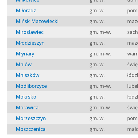
Miłoradz
gm. w.
pomo
Mińsk Mazowiecki
gm. w.
mazo
Mirosławiec
gm. m-w.
zach
Młodzieszyn
gm. w.
mazo
Młynary
gm. m-w.
warm
Mniów
gm. w.
świę
Mniszków
gm. w.
łódz
Modliborzyce
gm. m-w.
lube
Mokrsko
gm. w.
łódz
Morawica
gm. m-w.
świę
Morzeszczyn
gm. w.
pomo
Moszczenica
gm. w.
mało