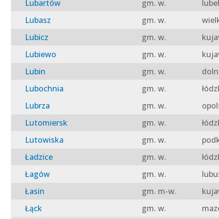
Lubartów
gm. w.
lube
Lubasz
gm. w.
wiel
Lubicz
gm. w.
kuja
Lubiewo
gm. w.
kuja
Lubin
gm. w.
doln
Lubochnia
gm. w.
łódz
Lubrza
gm. w.
opol
Lutomiersk
gm. w.
łódz
Lutowiska
gm. w.
podk
Ładzice
gm. w.
łódz
Łagów
gm. w.
lubu
Łasin
gm. m-w.
kuja
Łąck
gm. w.
mazo