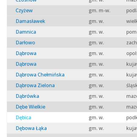
Czyżew
gm. m-w.
podl
Damasławek
gm. w.
wiel
Damnica
gm. w.
pomo
Darłowo
gm. w.
zach
Dąbrowa
gm. w.
opol
Dąbrowa
gm. w.
kuja
Dąbrowa Chełmińska
gm. w.
kuja
Dąbrowa Zielona
gm. w.
śląs
Dąbrówka
gm. w.
mazo
Dębe Wielkie
gm. w.
mazo
Dębica
gm. w.
podk
Dębowa Łąka
gm. w.
kuja