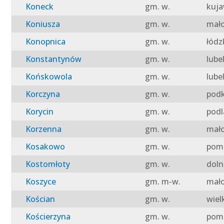
Koneck
gm. w.
kuja
Koniusza
gm. w.
mało
Konopnica
gm. w.
łódz
Konstantynów
gm. w.
lube
Końskowola
gm. w.
lube
Korczyna
gm. w.
podk
Korycin
gm. w.
podl
Korzenna
gm. w.
mało
Kosakowo
gm. w.
pomo
Kostomłoty
gm. w.
doln
Koszyce
gm. m-w.
mało
Kościan
gm. w.
wiel
Kościerzyna
gm. w.
pomo