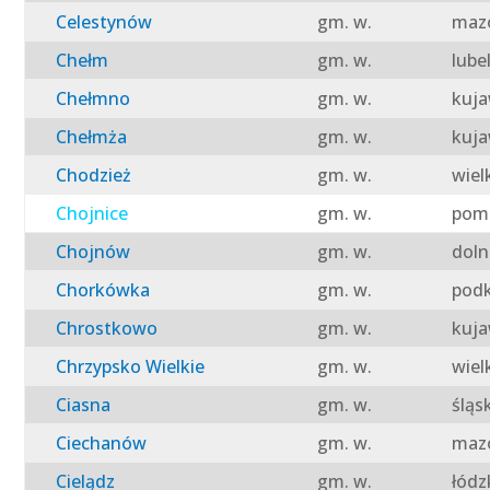
Celestynów
gm. w.
mazo
Chełm
gm. w.
lube
Chełmno
gm. w.
kuja
Chełmża
gm. w.
kuja
Chodzież
gm. w.
wiel
Chojnice
gm. w.
pomo
Chojnów
gm. w.
doln
Chorkówka
gm. w.
podk
Chrostkowo
gm. w.
kuja
Chrzypsko Wielkie
gm. w.
wiel
Ciasna
gm. w.
śląs
Ciechanów
gm. w.
mazo
Cielądz
gm. w.
łódz