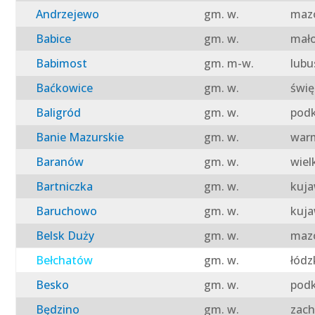
Andrzejewo
gm. w.
mazo
Babice
gm. w.
mało
Babimost
gm. m-w.
lubu
Baćkowice
gm. w.
świę
Baligród
gm. w.
podk
Banie Mazurskie
gm. w.
warm
Baranów
gm. w.
wiel
Bartniczka
gm. w.
kuja
Baruchowo
gm. w.
kuja
Belsk Duży
gm. w.
mazo
Bełchatów
gm. w.
łódz
Besko
gm. w.
podk
Będzino
gm. w.
zach