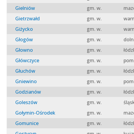
Gielniów
gm. w.
mazo
Gietrzwałd
gm. w.
warm
Giżycko
gm. w.
warm
Głogów
gm. w.
doln
Głowno
gm. w.
łódz
Główczyce
gm. w.
pomo
Głuchów
gm. w.
łódz
Gniewino
gm. w.
pomo
Godzianów
gm. w.
łódz
Goleszów
gm. w.
śląs
Gołymin-Ośrodek
gm. w.
mazo
Gomunice
gm. w.
łódz
Gostycyn
gm. w.
kuja