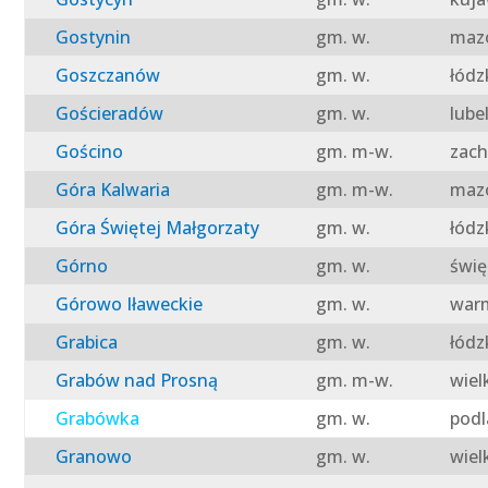
Gostynin
gm. w.
mazo
Goszczanów
gm. w.
łódz
Gościeradów
gm. w.
lube
Gościno
gm. m-w.
zach
Góra Kalwaria
gm. m-w.
mazo
Góra Świętej Małgorzaty
gm. w.
łódz
Górno
gm. w.
świę
Górowo Iławeckie
gm. w.
warm
Grabica
gm. w.
łódz
Grabów nad Prosną
gm. m-w.
wiel
Grabówka
gm. w.
podl
Granowo
gm. w.
wiel