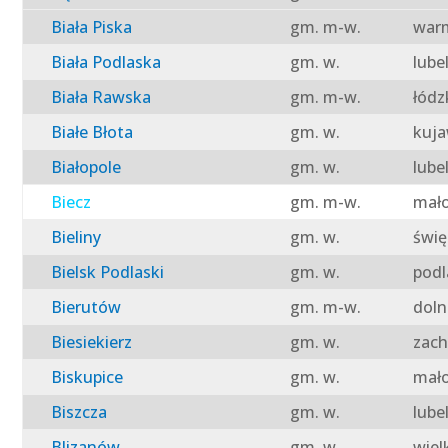
Biała Piska
gm. m-w.
warm
Biała Podlaska
gm. w.
lube
Biała Rawska
gm. m-w.
łódz
Białe Błota
gm. w.
kuja
Białopole
gm. w.
lube
Biecz
gm. m-w.
mało
Bieliny
gm. w.
świę
Bielsk Podlaski
gm. w.
podl
Bierutów
gm. m-w.
doln
Biesiekierz
gm. w.
zach
Biskupice
gm. w.
mało
Biszcza
gm. w.
lube
Blizanów
gm. w.
wiel