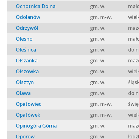
Ochotnica Dolna
gm. w.
mało
Odolanów
gm. m-w.
wiel
Odrzywół
gm. w.
mazo
Olesno
gm. w.
mało
Oleśnica
gm. w.
doln
Olszanka
gm. w.
mazo
Olszówka
gm. w.
wiel
Olsztyn
gm. w.
śląs
Oława
gm. w.
doln
Opatowiec
gm. m-w.
świę
Opatówek
gm. m-w.
wiel
Opinogóra Górna
gm. w.
mazo
Oporów
gm. w.
łódz