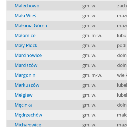
Malechowo
gm. w.
zach
Mała Wieś
gm. w.
mazo
Małkinia Górna
gm. w.
mazo
Małomice
gm. m-w.
lubu
Mały Płock
gm. w.
podl
Marcinowice
gm. w.
doln
Marciszów
gm. w.
doln
Margonin
gm. m-w.
wiel
Markuszów
gm. w.
lube
Mełgiew
gm. w.
lube
Męcinka
gm. w.
doln
Mędrzechów
gm. w.
mało
Michałowice
gm. w.
mazo