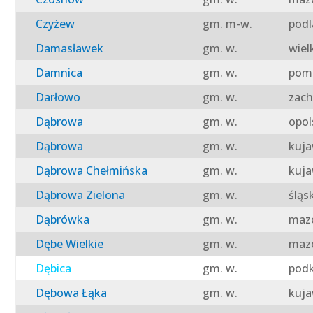
Czyżew
gm. m-w.
podl
Damasławek
gm. w.
wiel
Damnica
gm. w.
pomo
Darłowo
gm. w.
zach
Dąbrowa
gm. w.
opol
Dąbrowa
gm. w.
kuja
Dąbrowa Chełmińska
gm. w.
kuja
Dąbrowa Zielona
gm. w.
śląs
Dąbrówka
gm. w.
mazo
Dębe Wielkie
gm. w.
mazo
Dębica
gm. w.
podk
Dębowa Łąka
gm. w.
kuja