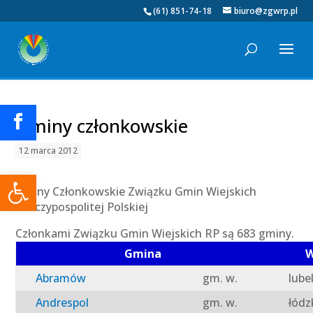
(61) 851-74-18
biuro@zgwrp.pl
Gminy członkowskie
12 marca 2012
Otwórz pasek narzędzi
Gminy Członkowskie Związku Gmin Wiejskich
Rzeczypospolitej Polskiej
Członkami Związku Gmin Wiejskich RP są 683 gminy.
Gmina
W
Abramów
gm. w.
lube
Andrespol
gm. w.
łódz