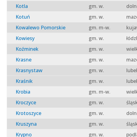
Kotla
gm. w.
doln
Kotuń
gm. w.
mazo
Kowalewo Pomorskie
gm. m-w.
kuja
Kowiesy
gm. w.
łódz
Koźminek
gm. w.
wiel
Krasne
gm. w.
mazo
Krasnystaw
gm. w.
lube
Kraśnik
gm. w.
lube
Krobia
gm. m-w.
wiel
Kroczyce
gm. w.
śląs
Krotoszyce
gm. w.
doln
Kruszyna
gm. w.
śląs
Krypno
gm. w.
podl