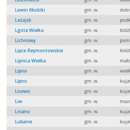
Lewin Kłodzki
gm. w.
doln
Leżajsk
gm. w.
podk
Lgota Wielka
gm. w.
łódz
Lichnowy
gm. w.
pomo
Lipce Reymontowskie
gm. w.
łódz
Lipnica Wielka
gm. w.
mało
Lipno
gm. w.
wiel
Lipno
gm. w.
kuja
Lisewo
gm. w.
kuja
Liw
gm. w.
mazo
Lniano
gm. w.
kuja
Lubanie
gm. w.
kuja