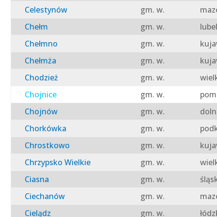
Celestynów
gm. w.
mazo
Chełm
gm. w.
lube
Chełmno
gm. w.
kuja
Chełmża
gm. w.
kuja
Chodzież
gm. w.
wiel
Chojnice
gm. w.
pomo
Chojnów
gm. w.
doln
Chorkówka
gm. w.
podk
Chrostkowo
gm. w.
kuja
Chrzypsko Wielkie
gm. w.
wiel
Ciasna
gm. w.
śląs
Ciechanów
gm. w.
mazo
Cielądz
gm. w.
łódz