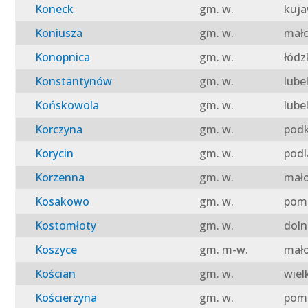
Koneck
gm. w.
kuja
Koniusza
gm. w.
mało
Konopnica
gm. w.
łódz
Konstantynów
gm. w.
lube
Końskowola
gm. w.
lube
Korczyna
gm. w.
podk
Korycin
gm. w.
podl
Korzenna
gm. w.
mało
Kosakowo
gm. w.
pomo
Kostomłoty
gm. w.
doln
Koszyce
gm. m-w.
mało
Kościan
gm. w.
wiel
Kościerzyna
gm. w.
pomo