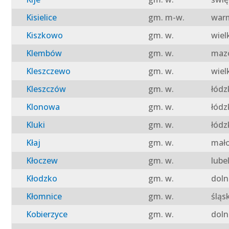
Kisielice
gm. m-w.
warm
Kiszkowo
gm. w.
wiel
Klembów
gm. w.
mazo
Kleszczewo
gm. w.
wiel
Kleszczów
gm. w.
łódz
Klonowa
gm. w.
łódz
Kluki
gm. w.
łódz
Kłaj
gm. w.
mało
Kłoczew
gm. w.
lube
Kłodzko
gm. w.
doln
Kłomnice
gm. w.
śląs
Kobierzyce
gm. w.
doln