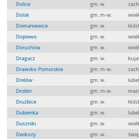
Dolice
gm. w.
zach
Dolsk
gm. m-w.
wiel
Domaniewice
gm. w.
łódz
Dopiewo
gm. w.
wiel
Doruchów
gm. w.
wiel
Dragacz
gm. w.
kuja
Drawsko Pomorskie
gm. m-w.
zach
Drelów
gm. w.
lube
Drobin
gm. m-w.
mazo
Drużbice
gm. w.
łódz
Dubienka
gm. w.
lube
Duszniki
gm. w.
wiel
Dwikozy
gm. w.
świę