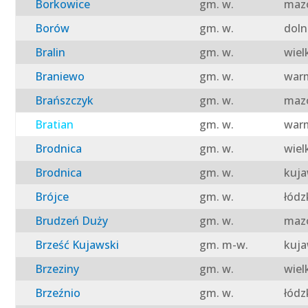
Borkowice
gm. w.
mazo
Borów
gm. w.
doln
Bralin
gm. w.
wiel
Braniewo
gm. w.
warm
Brańszczyk
gm. w.
mazo
Bratian
gm. w.
warm
Brodnica
gm. w.
wiel
Brodnica
gm. w.
kuja
Brójce
gm. w.
łódz
Brudzeń Duży
gm. w.
mazo
Brześć Kujawski
gm. m-w.
kuja
Brzeziny
gm. w.
wiel
Brzeźnio
gm. w.
łódz