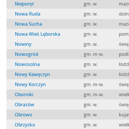
Nieporęt
gm. w.
mazo
Nowa Ruda
gm. w.
doln
Nowa Sucha
gm. w.
mazo
Nowa Wieś Lęborska
gm. w.
pomo
Nowiny
gm. w.
świę
Nowogród
gm. m-w.
podl
Nowosolna
gm. w.
łódz
Nowy Kawęczyn
gm. w.
łódz
Nowy Korczyn
gm. m-w.
świę
Oborniki
gm. m-w.
wiel
Obrazów
gm. w.
świę
Obrowo
gm. w.
kuja
Obrzycko
gm. w.
wiel