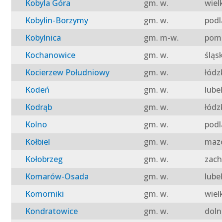
Kobyla Góra
gm. w.
wiel
Kobylin-Borzymy
gm. w.
podl
Kobylnica
gm. m-w.
pomo
Kochanowice
gm. w.
śląs
Kocierzew Południowy
gm. w.
łódz
Kodeń
gm. w.
lube
Kodrąb
gm. w.
łódz
Kolno
gm. w.
podl
Kołbiel
gm. w.
mazo
Kołobrzeg
gm. w.
zach
Komarów-Osada
gm. w.
lube
Komorniki
gm. w.
wiel
Kondratowice
gm. w.
doln