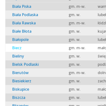
Biała Piska
gm. m-w.
warm
Biała Podlaska
gm. w.
lube
Biała Rawska
gm. m-w.
łódz
Białe Błota
gm. w.
kuja
Białopole
gm. w.
lube
Biecz
gm. m-w.
mało
Bieliny
gm. w.
świę
Bielsk Podlaski
gm. w.
podl
Bierutów
gm. m-w.
doln
Biesiekierz
gm. w.
zach
Biskupice
gm. w.
mało
Biszcza
gm. w.
lube
Blizanów
gm. w.
wiel