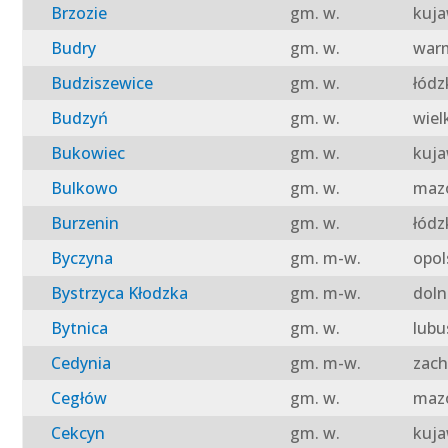
Brzozie
gm. w.
kuja
Budry
gm. w.
warm
Budziszewice
gm. w.
łódz
Budzyń
gm. w.
wiel
Bukowiec
gm. w.
kuja
Bulkowo
gm. w.
mazo
Burzenin
gm. w.
łódz
Byczyna
gm. m-w.
opol
Bystrzyca Kłodzka
gm. m-w.
doln
Bytnica
gm. w.
lubu
Cedynia
gm. m-w.
zach
Cegłów
gm. w.
mazo
Cekcyn
gm. w.
kuja