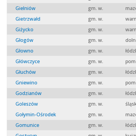
Gielniów
gm. w.
mazo
Gietrzwałd
gm. w.
warm
Giżycko
gm. w.
warm
Głogów
gm. w.
doln
Głowno
gm. w.
łódz
Główczyce
gm. w.
pomo
Głuchów
gm. w.
łódz
Gniewino
gm. w.
pomo
Godzianów
gm. w.
łódz
Goleszów
gm. w.
śląs
Gołymin-Ośrodek
gm. w.
mazo
Gomunice
gm. w.
łódz
Gostycyn
gm. w.
kuja