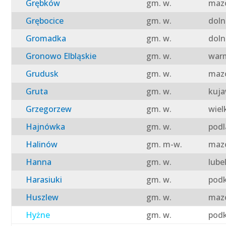
Grębków
gm. w.
mazo
Grębocice
gm. w.
doln
Gromadka
gm. w.
doln
Gronowo Elbląskie
gm. w.
warm
Grudusk
gm. w.
mazo
Gruta
gm. w.
kuja
Grzegorzew
gm. w.
wiel
Hajnówka
gm. w.
podl
Halinów
gm. m-w.
mazo
Hanna
gm. w.
lube
Harasiuki
gm. w.
podk
Huszlew
gm. w.
mazo
Hyżne
gm. w.
podk