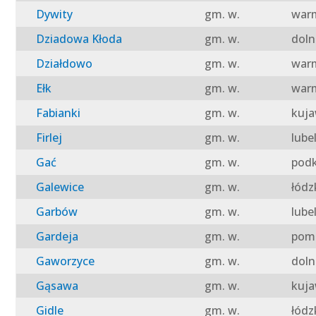
Dywity
gm. w.
warm
Dziadowa Kłoda
gm. w.
doln
Działdowo
gm. w.
warm
Ełk
gm. w.
warm
Fabianki
gm. w.
kuja
Firlej
gm. w.
lube
Gać
gm. w.
podk
Galewice
gm. w.
łódz
Garbów
gm. w.
lube
Gardeja
gm. w.
pomo
Gaworzyce
gm. w.
doln
Gąsawa
gm. w.
kuja
Gidle
gm. w.
łódz