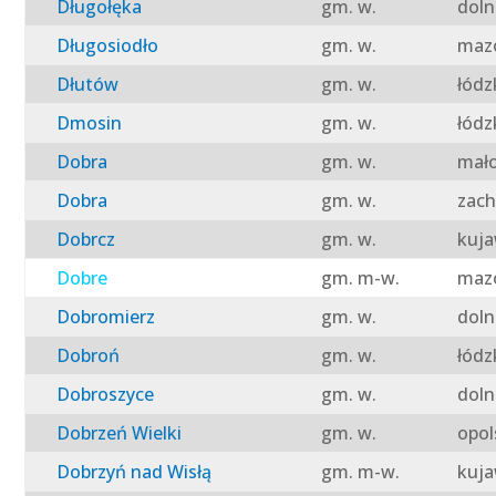
Długołęka
gm. w.
doln
Długosiodło
gm. w.
mazo
Dłutów
gm. w.
łódz
Dmosin
gm. w.
łódz
Dobra
gm. w.
mało
Dobra
gm. w.
zach
Dobrcz
gm. w.
kuja
Dobre
gm. m-w.
mazo
Dobromierz
gm. w.
doln
Dobroń
gm. w.
łódz
Dobroszyce
gm. w.
doln
Dobrzeń Wielki
gm. w.
opol
Dobrzyń nad Wisłą
gm. m-w.
kuja