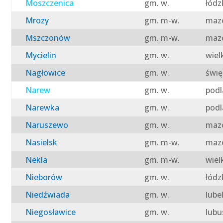
Moszczenica
gm. w.
łódz
Mrozy
gm. m-w.
mazo
Mszczonów
gm. m-w.
mazo
Mycielin
gm. w.
wiel
Nagłowice
gm. w.
świę
Narew
gm. w.
podl
Narewka
gm. w.
podl
Naruszewo
gm. w.
mazo
Nasielsk
gm. m-w.
mazo
Nekla
gm. m-w.
wiel
Nieborów
gm. w.
łódz
Niedźwiada
gm. w.
lube
Niegosławice
gm. w.
lubu