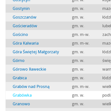
Gostynin
gm. w.
mazo
Goszczanów
gm. w.
łódz
Gościeradów
gm. w.
lube
Gościno
gm. m-w.
zach
Góra Kalwaria
gm. m-w.
mazo
Góra Świętej Małgorzaty
gm. w.
łódz
Górno
gm. w.
świę
Górowo Iławeckie
gm. w.
warm
Grabica
gm. w.
łódz
Grabów nad Prosną
gm. m-w.
wiel
Grabówka
gm. w.
podl
Granowo
gm. w.
wiel