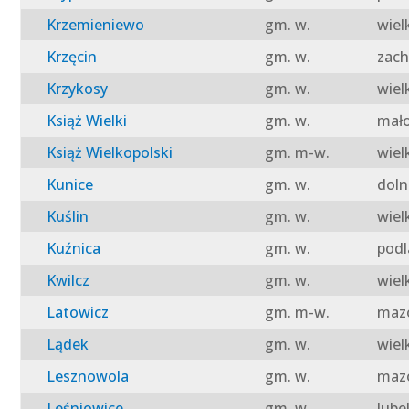
Krzemieniewo
gm. w.
wiel
Krzęcin
gm. w.
zach
Krzykosy
gm. w.
wiel
Książ Wielki
gm. w.
mało
Książ Wielkopolski
gm. m-w.
wiel
Kunice
gm. w.
doln
Kuślin
gm. w.
wiel
Kuźnica
gm. w.
podl
Kwilcz
gm. w.
wiel
Latowicz
gm. m-w.
mazo
Lądek
gm. w.
wiel
Lesznowola
gm. w.
mazo
Leśniowice
gm. w.
lube