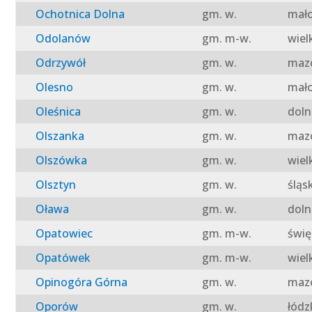
Ochotnica Dolna
gm. w.
mało
Odolanów
gm. m-w.
wiel
Odrzywół
gm. w.
mazo
Olesno
gm. w.
mało
Oleśnica
gm. w.
doln
Olszanka
gm. w.
mazo
Olszówka
gm. w.
wiel
Olsztyn
gm. w.
śląs
Oława
gm. w.
doln
Opatowiec
gm. m-w.
świę
Opatówek
gm. m-w.
wiel
Opinogóra Górna
gm. w.
mazo
Oporów
gm. w.
łódz