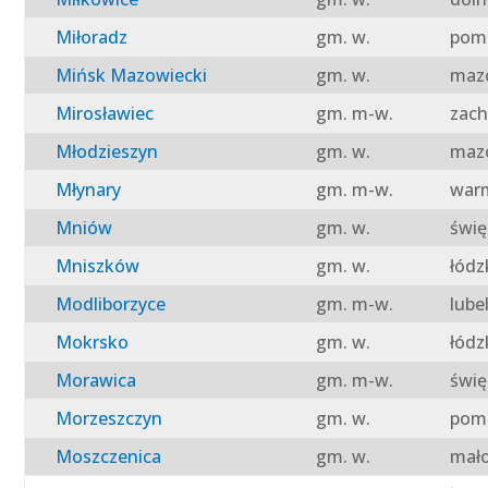
Miłoradz
gm. w.
pomo
Mińsk Mazowiecki
gm. w.
mazo
Mirosławiec
gm. m-w.
zach
Młodzieszyn
gm. w.
mazo
Młynary
gm. m-w.
warm
Mniów
gm. w.
świę
Mniszków
gm. w.
łódz
Modliborzyce
gm. m-w.
lube
Mokrsko
gm. w.
łódz
Morawica
gm. m-w.
świę
Morzeszczyn
gm. w.
pomo
Moszczenica
gm. w.
mało