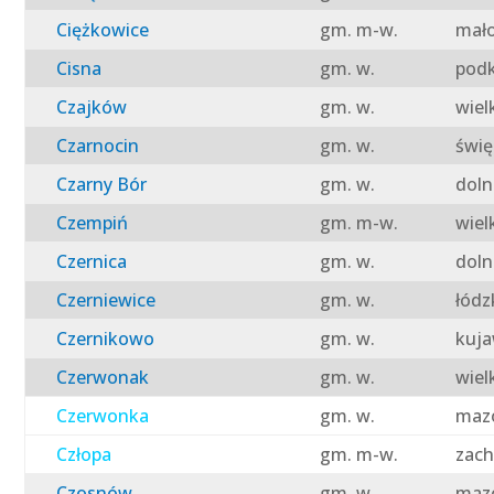
Ciężkowice
gm. m-w.
mało
Cisna
gm. w.
podk
Czajków
gm. w.
wiel
Czarnocin
gm. w.
świę
Czarny Bór
gm. w.
doln
Czempiń
gm. m-w.
wiel
Czernica
gm. w.
doln
Czerniewice
gm. w.
łódz
Czernikowo
gm. w.
kuja
Czerwonak
gm. w.
wiel
Czerwonka
gm. w.
mazo
Człopa
gm. m-w.
zach
Czosnów
gm. w.
mazo