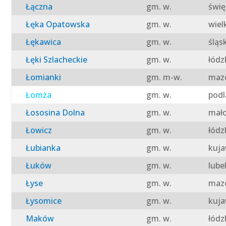
Łączna
gm. w.
świę
Łęka Opatowska
gm. w.
wiel
Łękawica
gm. w.
śląs
Łęki Szlacheckie
gm. w.
łódz
Łomianki
gm. m-w.
mazo
Łomża
gm. w.
podl
Łososina Dolna
gm. w.
mało
Łowicz
gm. w.
łódz
Łubianka
gm. w.
kuja
Łuków
gm. w.
lube
Łyse
gm. w.
mazo
Łysomice
gm. w.
kuja
Maków
gm. w.
łódz