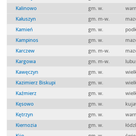
Kalinowo
gm. w.
warm
Kałuszyn
gm. m-w.
mazo
Kamień
gm. w.
podk
Kampinos
gm. w.
mazo
Karczew
gm. m-w.
mazo
Kargowa
gm. m-w.
lubu
Kawęczyn
gm. w.
wiel
Kazimierz Biskupi
gm. w.
wiel
Kaźmierz
gm. w.
wiel
Kęsowo
gm. w.
kuja
Kętrzyn
gm. w.
warm
Kiernozia
gm. w.
łódz
Kije
gm. w.
świę