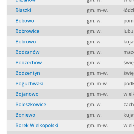
Błaszki
gm. m-w.
łódz
Bobowo
gm. w.
pomo
Bobrowice
gm. w.
lubu
Bobrowo
gm. w.
kuja
Bodzanów
gm. w.
mazo
Bodzechów
gm. w.
świę
Bodzentyn
gm. m-w.
świę
Boguchwała
gm. m-w.
podk
Bojanowo
gm. m-w.
wiel
Boleszkowice
gm. w.
zach
Boniewo
gm. w.
kuja
Borek Wielkopolski
gm. m-w.
wiel