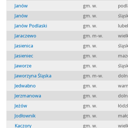
Janów
gm. w.
podl
Janów
gm. w.
śląs
Janów Podlaski
gm. w.
lube
Jaraczewo
gm. m-w.
wiel
Jasienica
gm. w.
śląs
Jasieniec
gm. w.
mazo
Jaworze
gm. w.
śląs
Jaworzyna Śląska
gm. m-w.
doln
Jedwabno
gm. w.
warm
Jerzmanowa
gm. w.
doln
Jeżów
gm. w.
łódz
Jodłownik
gm. w.
mało
Kaczory
gm. w.
wiel