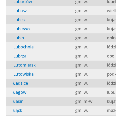
Lubartów
gm. w.
lube
Lubasz
gm. w.
wiel
Lubicz
gm. w.
kuja
Lubiewo
gm. w.
kuja
Lubin
gm. w.
doln
Lubochnia
gm. w.
łódz
Lubrza
gm. w.
opol
Lutomiersk
gm. w.
łódz
Lutowiska
gm. w.
podk
Ładzice
gm. w.
łódz
Łagów
gm. w.
lubu
Łasin
gm. m-w.
kuja
Łąck
gm. w.
mazo