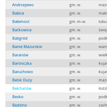
Andrzejewo
gm. w.
mazo
Babice
gm. w.
mało
Babimost
gm. m-w.
lubu
Baćkowice
gm. w.
świę
Baligród
gm. w.
podk
Banie Mazurskie
gm. w.
warm
Baranów
gm. w.
wiel
Bartniczka
gm. w.
kuja
Baruchowo
gm. w.
kuja
Belsk Duży
gm. w.
mazo
Bełchatów
gm. w.
łódz
Besko
gm. w.
podk
Będzino
gm. w.
zach