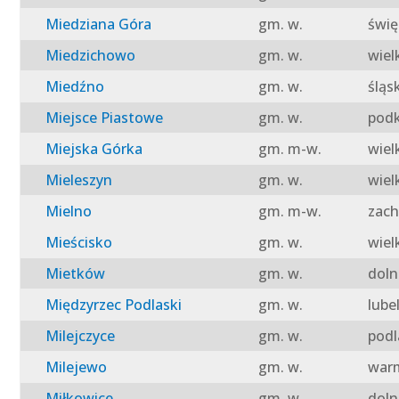
Miedziana Góra
gm. w.
świę
Miedzichowo
gm. w.
wiel
Miedźno
gm. w.
śląs
Miejsce Piastowe
gm. w.
podk
Miejska Górka
gm. m-w.
wiel
Mieleszyn
gm. w.
wiel
Mielno
gm. m-w.
zach
Mieścisko
gm. w.
wiel
Mietków
gm. w.
doln
Międzyrzec Podlaski
gm. w.
lube
Milejczyce
gm. w.
podl
Milejewo
gm. w.
warm
Miłkowice
gm. w.
doln