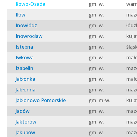
Iłowo-Osada
gm. w.
warm
Iłów
gm. w.
mazo
Inowłódz
gm. w.
łódz
Inowrocław
gm. w.
kuja
Istebna
gm. w.
śląs
Iwkowa
gm. w.
mało
Izabelin
gm. w.
mazo
Jabłonka
gm. w.
mało
Jabłonna
gm. w.
mazo
Jabłonowo Pomorskie
gm. m-w.
kuja
Jadów
gm. w.
mazo
Jaktorów
gm. w.
mazo
Jakubów
gm. w.
mazo