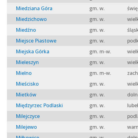
Miedziana Góra
gm. w.
świę
Miedzichowo
gm. w.
wiel
Miedźno
gm. w.
śląs
Miejsce Piastowe
gm. w.
podk
Miejska Górka
gm. m-w.
wiel
Mieleszyn
gm. w.
wiel
Mielno
gm. m-w.
zach
Mieścisko
gm. w.
wiel
Mietków
gm. w.
doln
Międzyrzec Podlaski
gm. w.
lube
Milejczyce
gm. w.
podl
Milejewo
gm. w.
warm
Miłkowice
gm. w.
doln