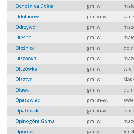
Ochotnica Dolna
gm. w.
mało
Odolanów
gm. m-w.
wiel
Odrzywół
gm. w.
mazo
Olesno
gm. w.
mało
Oleśnica
gm. w.
doln
Olszanka
gm. w.
mazo
Olszówka
gm. w.
wiel
Olsztyn
gm. w.
śląs
Oława
gm. w.
doln
Opatowiec
gm. m-w.
świę
Opatówek
gm. m-w.
wiel
Opinogóra Górna
gm. w.
mazo
Oporów
gm. w.
łódz