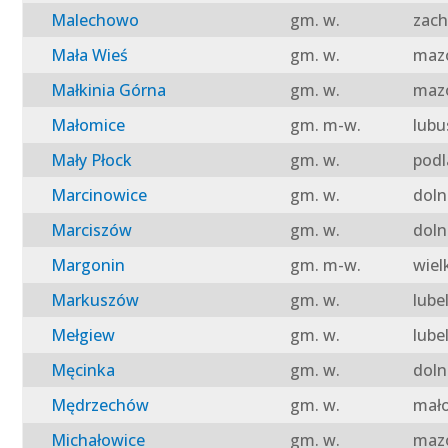
Malechowo
gm. w.
zach
Mała Wieś
gm. w.
mazo
Małkinia Górna
gm. w.
mazo
Małomice
gm. m-w.
lubu
Mały Płock
gm. w.
podl
Marcinowice
gm. w.
doln
Marciszów
gm. w.
doln
Margonin
gm. m-w.
wiel
Markuszów
gm. w.
lube
Mełgiew
gm. w.
lube
Męcinka
gm. w.
doln
Mędrzechów
gm. w.
mało
Michałowice
gm. w.
mazo