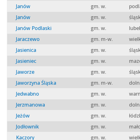
Janów
gm. w.
podl
Janów
gm. w.
śląs
Janów Podlaski
gm. w.
lube
Jaraczewo
gm. m-w.
wiel
Jasienica
gm. w.
śląs
Jasieniec
gm. w.
mazo
Jaworze
gm. w.
śląs
Jaworzyna Śląska
gm. m-w.
doln
Jedwabno
gm. w.
warm
Jerzmanowa
gm. w.
doln
Jeżów
gm. w.
łódz
Jodłownik
gm. w.
mało
Kaczory
gm. w.
wiel