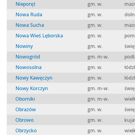
Nieporęt
gm. w.
mazo
Nowa Ruda
gm. w.
doln
Nowa Sucha
gm. w.
mazo
Nowa Wieś Lęborska
gm. w.
pomo
Nowiny
gm. w.
świę
Nowogród
gm. m-w.
podl
Nowosolna
gm. w.
łódz
Nowy Kawęczyn
gm. w.
łódz
Nowy Korczyn
gm. m-w.
świę
Oborniki
gm. m-w.
wiel
Obrazów
gm. w.
świę
Obrowo
gm. w.
kuja
Obrzycko
gm. w.
wiel