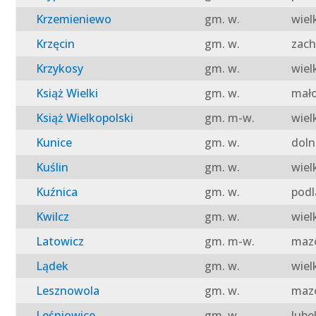
Krzemieniewo
gm. w.
wiel
Krzęcin
gm. w.
zach
Krzykosy
gm. w.
wiel
Książ Wielki
gm. w.
mało
Książ Wielkopolski
gm. m-w.
wiel
Kunice
gm. w.
doln
Kuślin
gm. w.
wiel
Kuźnica
gm. w.
podl
Kwilcz
gm. w.
wiel
Latowicz
gm. m-w.
mazo
Lądek
gm. w.
wiel
Lesznowola
gm. w.
mazo
Leśniowice
gm. w.
lube