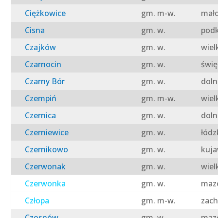
Ciężkowice
gm. m-w.
mało
Cisna
gm. w.
podk
Czajków
gm. w.
wiel
Czarnocin
gm. w.
świę
Czarny Bór
gm. w.
doln
Czempiń
gm. m-w.
wiel
Czernica
gm. w.
doln
Czerniewice
gm. w.
łódz
Czernikowo
gm. w.
kuja
Czerwonak
gm. w.
wiel
Czerwonka
gm. w.
mazo
Człopa
gm. m-w.
zach
Czosnów
gm. w.
mazo