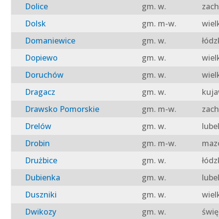
Dolice
gm. w.
zach
Dolsk
gm. m-w.
wiel
Domaniewice
gm. w.
łódz
Dopiewo
gm. w.
wiel
Doruchów
gm. w.
wiel
Dragacz
gm. w.
kuja
Drawsko Pomorskie
gm. m-w.
zach
Drelów
gm. w.
lube
Drobin
gm. m-w.
mazo
Drużbice
gm. w.
łódz
Dubienka
gm. w.
lube
Duszniki
gm. w.
wiel
Dwikozy
gm. w.
świę