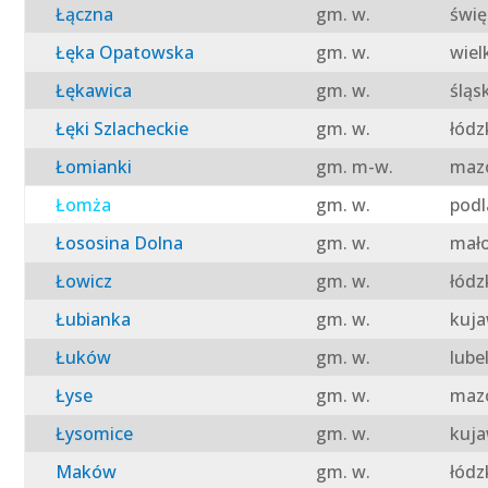
Łączna
gm. w.
świę
Łęka Opatowska
gm. w.
wiel
Łękawica
gm. w.
śląs
Łęki Szlacheckie
gm. w.
łódz
Łomianki
gm. m-w.
mazo
Łomża
gm. w.
podl
Łososina Dolna
gm. w.
mało
Łowicz
gm. w.
łódz
Łubianka
gm. w.
kuja
Łuków
gm. w.
lube
Łyse
gm. w.
mazo
Łysomice
gm. w.
kuja
Maków
gm. w.
łódz