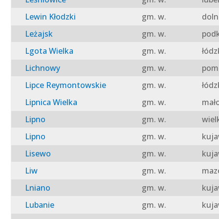
Lewin Kłodzki
gm. w.
doln
Leżajsk
gm. w.
podk
Lgota Wielka
gm. w.
łódz
Lichnowy
gm. w.
pomo
Lipce Reymontowskie
gm. w.
łódz
Lipnica Wielka
gm. w.
mało
Lipno
gm. w.
wiel
Lipno
gm. w.
kuja
Lisewo
gm. w.
kuja
Liw
gm. w.
mazo
Lniano
gm. w.
kuja
Lubanie
gm. w.
kuja