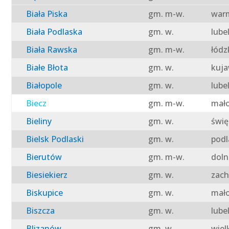
Biała Piska
gm. m-w.
warm
Biała Podlaska
gm. w.
lube
Biała Rawska
gm. m-w.
łódz
Białe Błota
gm. w.
kuja
Białopole
gm. w.
lube
Biecz
gm. m-w.
mało
Bieliny
gm. w.
świę
Bielsk Podlaski
gm. w.
podl
Bierutów
gm. m-w.
doln
Biesiekierz
gm. w.
zach
Biskupice
gm. w.
mało
Biszcza
gm. w.
lube
Blizanów
gm. w.
wiel