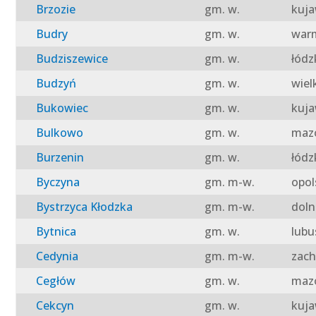
Brzozie
gm. w.
kuja
Budry
gm. w.
warm
Budziszewice
gm. w.
łódz
Budzyń
gm. w.
wiel
Bukowiec
gm. w.
kuja
Bulkowo
gm. w.
mazo
Burzenin
gm. w.
łódz
Byczyna
gm. m-w.
opol
Bystrzyca Kłodzka
gm. m-w.
doln
Bytnica
gm. w.
lubu
Cedynia
gm. m-w.
zach
Cegłów
gm. w.
mazo
Cekcyn
gm. w.
kuja