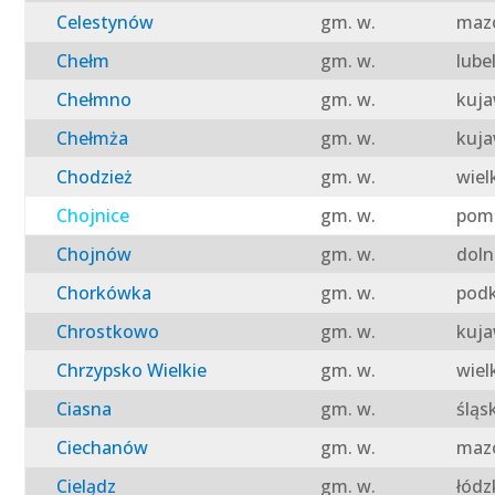
Celestynów
gm. w.
mazo
Chełm
gm. w.
lube
Chełmno
gm. w.
kuja
Chełmża
gm. w.
kuja
Chodzież
gm. w.
wiel
Chojnice
gm. w.
pomo
Chojnów
gm. w.
doln
Chorkówka
gm. w.
podk
Chrostkowo
gm. w.
kuja
Chrzypsko Wielkie
gm. w.
wiel
Ciasna
gm. w.
śląs
Ciechanów
gm. w.
mazo
Cielądz
gm. w.
łódz