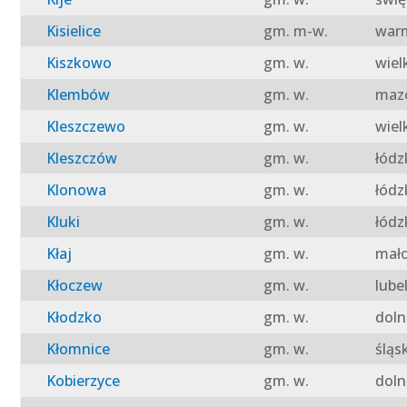
Kisielice
gm. m-w.
warm
Kiszkowo
gm. w.
wiel
Klembów
gm. w.
mazo
Kleszczewo
gm. w.
wiel
Kleszczów
gm. w.
łódz
Klonowa
gm. w.
łódz
Kluki
gm. w.
łódz
Kłaj
gm. w.
mało
Kłoczew
gm. w.
lube
Kłodzko
gm. w.
doln
Kłomnice
gm. w.
śląs
Kobierzyce
gm. w.
doln