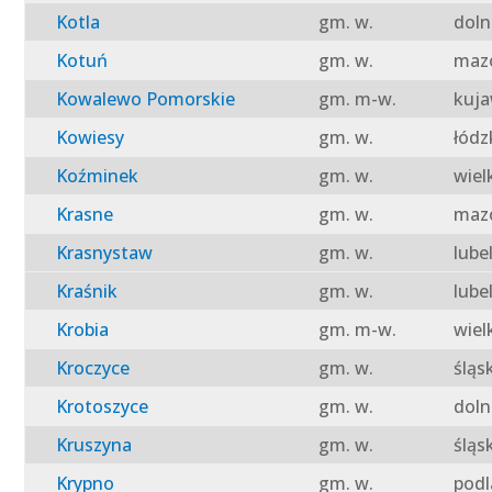
Kotla
gm. w.
doln
Kotuń
gm. w.
mazo
Kowalewo Pomorskie
gm. m-w.
kuja
Kowiesy
gm. w.
łódz
Koźminek
gm. w.
wiel
Krasne
gm. w.
mazo
Krasnystaw
gm. w.
lube
Kraśnik
gm. w.
lube
Krobia
gm. m-w.
wiel
Kroczyce
gm. w.
śląs
Krotoszyce
gm. w.
doln
Kruszyna
gm. w.
śląs
Krypno
gm. w.
podl