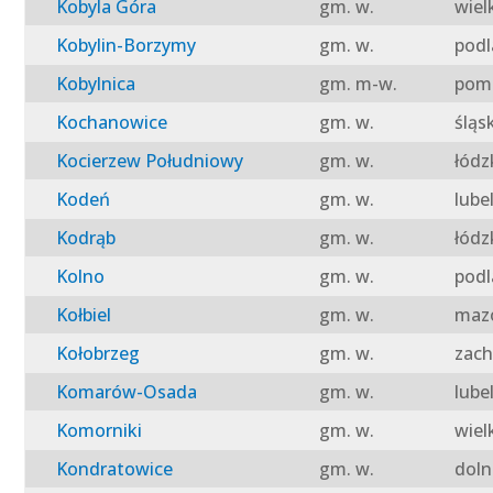
Kobyla Góra
gm. w.
wiel
Kobylin-Borzymy
gm. w.
podl
Kobylnica
gm. m-w.
pomo
Kochanowice
gm. w.
śląs
Kocierzew Południowy
gm. w.
łódz
Kodeń
gm. w.
lube
Kodrąb
gm. w.
łódz
Kolno
gm. w.
podl
Kołbiel
gm. w.
mazo
Kołobrzeg
gm. w.
zach
Komarów-Osada
gm. w.
lube
Komorniki
gm. w.
wiel
Kondratowice
gm. w.
doln