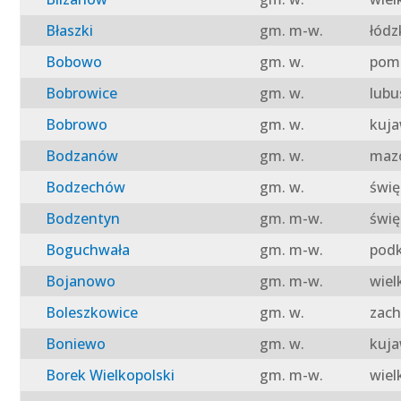
Błaszki
gm. m-w.
łódz
Bobowo
gm. w.
pomo
Bobrowice
gm. w.
lubu
Bobrowo
gm. w.
kuja
Bodzanów
gm. w.
mazo
Bodzechów
gm. w.
świę
Bodzentyn
gm. m-w.
świę
Boguchwała
gm. m-w.
podk
Bojanowo
gm. m-w.
wiel
Boleszkowice
gm. w.
zach
Boniewo
gm. w.
kuja
Borek Wielkopolski
gm. m-w.
wiel