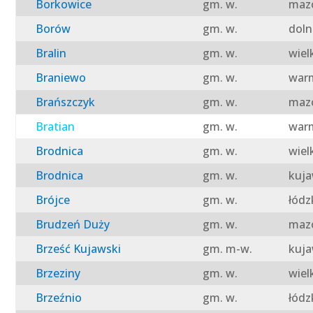
Borkowice
gm. w.
mazo
Borów
gm. w.
doln
Bralin
gm. w.
wiel
Braniewo
gm. w.
warm
Brańszczyk
gm. w.
mazo
Bratian
gm. w.
warm
Brodnica
gm. w.
wiel
Brodnica
gm. w.
kuja
Brójce
gm. w.
łódz
Brudzeń Duży
gm. w.
mazo
Brześć Kujawski
gm. m-w.
kuja
Brzeziny
gm. w.
wiel
Brzeźnio
gm. w.
łódz