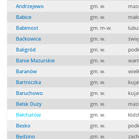
Andrzejewo
gm. w.
mazo
Babice
gm. w.
mało
Babimost
gm. m-w.
lubu
Baćkowice
gm. w.
świę
Baligród
gm. w.
podk
Banie Mazurskie
gm. w.
warm
Baranów
gm. w.
wiel
Bartniczka
gm. w.
kuja
Baruchowo
gm. w.
kuja
Belsk Duży
gm. w.
mazo
Bełchatów
gm. w.
łódz
Besko
gm. w.
podk
Będzino
gm. w.
zach