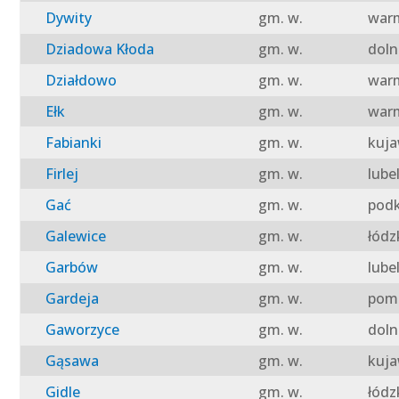
Dywity
gm. w.
warm
Dziadowa Kłoda
gm. w.
doln
Działdowo
gm. w.
warm
Ełk
gm. w.
warm
Fabianki
gm. w.
kuja
Firlej
gm. w.
lube
Gać
gm. w.
podk
Galewice
gm. w.
łódz
Garbów
gm. w.
lube
Gardeja
gm. w.
pomo
Gaworzyce
gm. w.
doln
Gąsawa
gm. w.
kuja
Gidle
gm. w.
łódz