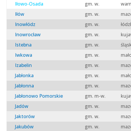
Iłowo-Osada
gm. w.
warm
Iłów
gm. w.
mazo
Inowłódz
gm. w.
łódz
Inowrocław
gm. w.
kuja
Istebna
gm. w.
śląs
Iwkowa
gm. w.
mało
Izabelin
gm. w.
mazo
Jabłonka
gm. w.
mało
Jabłonna
gm. w.
mazo
Jabłonowo Pomorskie
gm. m-w.
kuja
Jadów
gm. w.
mazo
Jaktorów
gm. w.
mazo
Jakubów
gm. w.
mazo