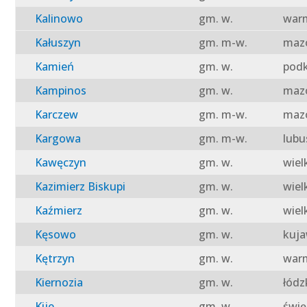
Kalinowo
gm. w.
warm
Kałuszyn
gm. m-w.
mazo
Kamień
gm. w.
podk
Kampinos
gm. w.
mazo
Karczew
gm. m-w.
mazo
Kargowa
gm. m-w.
lubu
Kawęczyn
gm. w.
wiel
Kazimierz Biskupi
gm. w.
wiel
Kaźmierz
gm. w.
wiel
Kęsowo
gm. w.
kuja
Kętrzyn
gm. w.
warm
Kiernozia
gm. w.
łódz
Kije
gm. w.
świę