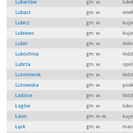
Lubartów
gm. w.
lube
Lubasz
gm. w.
wiel
Lubicz
gm. w.
kuja
Lubiewo
gm. w.
kuja
Lubin
gm. w.
doln
Lubochnia
gm. w.
łódz
Lubrza
gm. w.
opol
Lutomiersk
gm. w.
łódz
Lutowiska
gm. w.
podk
Ładzice
gm. w.
łódz
Łagów
gm. w.
lubu
Łasin
gm. m-w.
kuja
Łąck
gm. w.
mazo