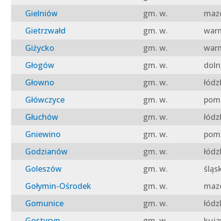
Gielniów
gm. w.
mazo
Gietrzwałd
gm. w.
warm
Giżycko
gm. w.
warm
Głogów
gm. w.
doln
Głowno
gm. w.
łódz
Główczyce
gm. w.
pomo
Głuchów
gm. w.
łódz
Gniewino
gm. w.
pomo
Godzianów
gm. w.
łódz
Goleszów
gm. w.
śląs
Gołymin-Ośrodek
gm. w.
mazo
Gomunice
gm. w.
łódz
Gostycyn
gm. w.
kuja