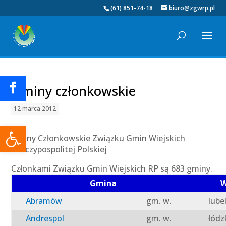
(61) 851-74-18
biuro@zgwrp.pl
Gminy członkowskie
12 marca 2012
Otwórz pasek narzędzi
Gminy Członkowskie Związku Gmin Wiejskich
Rzeczypospolitej Polskiej
Członkami Związku Gmin Wiejskich RP są 683 gminy.
Gmina
W
Abramów
gm. w.
lube
Andrespol
gm. w.
łódz