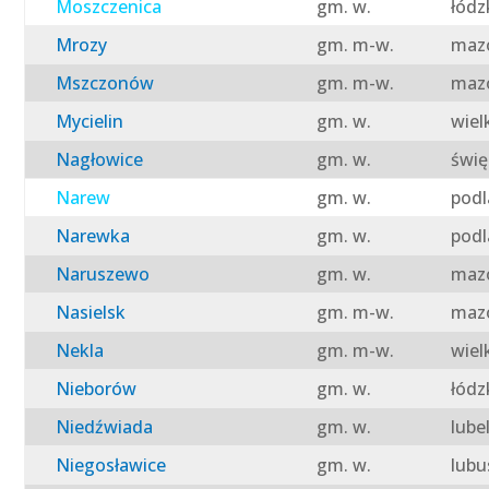
Moszczenica
gm. w.
łódz
Mrozy
gm. m-w.
mazo
Mszczonów
gm. m-w.
mazo
Mycielin
gm. w.
wiel
Nagłowice
gm. w.
świę
Narew
gm. w.
podl
Narewka
gm. w.
podl
Naruszewo
gm. w.
mazo
Nasielsk
gm. m-w.
mazo
Nekla
gm. m-w.
wiel
Nieborów
gm. w.
łódz
Niedźwiada
gm. w.
lube
Niegosławice
gm. w.
lubu