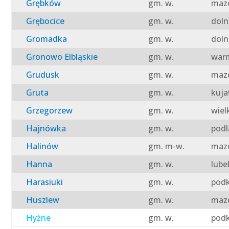
Grębków
gm. w.
mazo
Grębocice
gm. w.
doln
Gromadka
gm. w.
doln
Gronowo Elbląskie
gm. w.
warm
Grudusk
gm. w.
mazo
Gruta
gm. w.
kuja
Grzegorzew
gm. w.
wiel
Hajnówka
gm. w.
podl
Halinów
gm. m-w.
mazo
Hanna
gm. w.
lube
Harasiuki
gm. w.
podk
Huszlew
gm. w.
mazo
Hyżne
gm. w.
podk