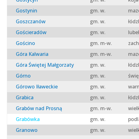
Gostynin
gm. w.
mazo
Goszczanów
gm. w.
łódz
Gościeradów
gm. w.
lube
Gościno
gm. m-w.
zach
Góra Kalwaria
gm. m-w.
mazo
Góra Świętej Małgorzaty
gm. w.
łódz
Górno
gm. w.
świę
Górowo Iławeckie
gm. w.
warm
Grabica
gm. w.
łódz
Grabów nad Prosną
gm. m-w.
wiel
Grabówka
gm. w.
podl
Granowo
gm. w.
wiel