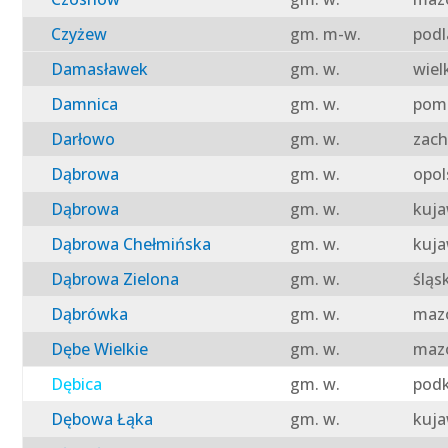
Czyżew
gm. m-w.
podl
Damasławek
gm. w.
wiel
Damnica
gm. w.
pomo
Darłowo
gm. w.
zach
Dąbrowa
gm. w.
opol
Dąbrowa
gm. w.
kuja
Dąbrowa Chełmińska
gm. w.
kuja
Dąbrowa Zielona
gm. w.
śląs
Dąbrówka
gm. w.
mazo
Dębe Wielkie
gm. w.
mazo
Dębica
gm. w.
podk
Dębowa Łąka
gm. w.
kuja