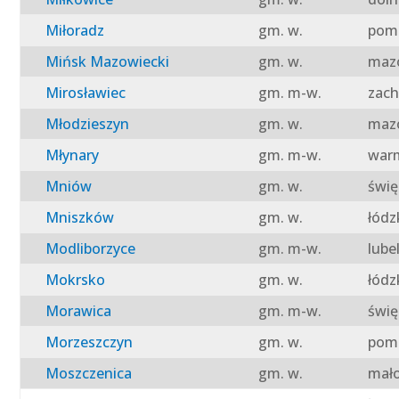
Miłoradz
gm. w.
pomo
Mińsk Mazowiecki
gm. w.
mazo
Mirosławiec
gm. m-w.
zach
Młodzieszyn
gm. w.
mazo
Młynary
gm. m-w.
warm
Mniów
gm. w.
świę
Mniszków
gm. w.
łódz
Modliborzyce
gm. m-w.
lube
Mokrsko
gm. w.
łódz
Morawica
gm. m-w.
świę
Morzeszczyn
gm. w.
pomo
Moszczenica
gm. w.
mało