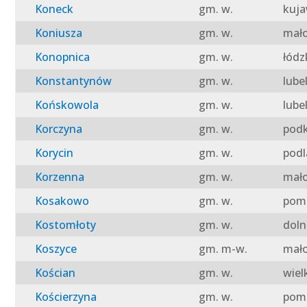
Koneck
gm. w.
kuja
Koniusza
gm. w.
mało
Konopnica
gm. w.
łódz
Konstantynów
gm. w.
lube
Końskowola
gm. w.
lube
Korczyna
gm. w.
podk
Korycin
gm. w.
podl
Korzenna
gm. w.
mało
Kosakowo
gm. w.
pomo
Kostomłoty
gm. w.
doln
Koszyce
gm. m-w.
mało
Kościan
gm. w.
wiel
Kościerzyna
gm. w.
pomo