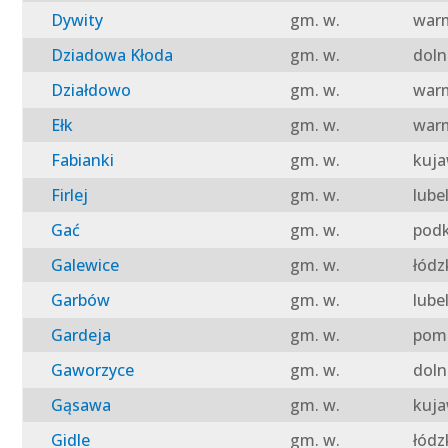
Dywity
gm. w.
warm
Dziadowa Kłoda
gm. w.
doln
Działdowo
gm. w.
warm
Ełk
gm. w.
warm
Fabianki
gm. w.
kuja
Firlej
gm. w.
lube
Gać
gm. w.
podk
Galewice
gm. w.
łódz
Garbów
gm. w.
lube
Gardeja
gm. w.
pomo
Gaworzyce
gm. w.
doln
Gąsawa
gm. w.
kuja
Gidle
gm. w.
łódz