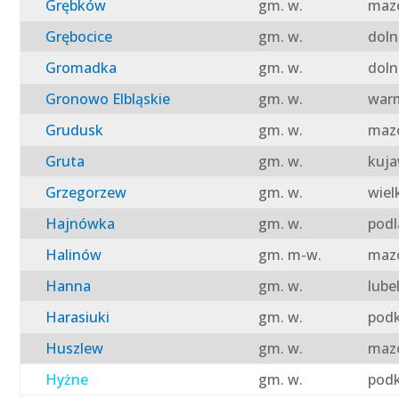
Grębków
gm. w.
mazo
Grębocice
gm. w.
doln
Gromadka
gm. w.
doln
Gronowo Elbląskie
gm. w.
warm
Grudusk
gm. w.
mazo
Gruta
gm. w.
kuja
Grzegorzew
gm. w.
wiel
Hajnówka
gm. w.
podl
Halinów
gm. m-w.
mazo
Hanna
gm. w.
lube
Harasiuki
gm. w.
podk
Huszlew
gm. w.
mazo
Hyżne
gm. w.
podk