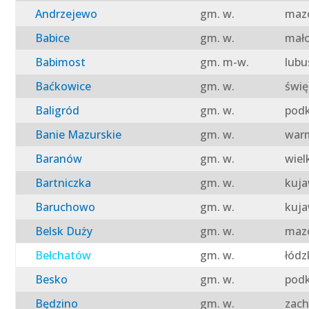
Andrzejewo
gm. w.
mazo
Babice
gm. w.
mało
Babimost
gm. m-w.
lubu
Baćkowice
gm. w.
świę
Baligród
gm. w.
podk
Banie Mazurskie
gm. w.
warm
Baranów
gm. w.
wiel
Bartniczka
gm. w.
kuja
Baruchowo
gm. w.
kuja
Belsk Duży
gm. w.
mazo
Bełchatów
gm. w.
łódz
Besko
gm. w.
podk
Będzino
gm. w.
zach