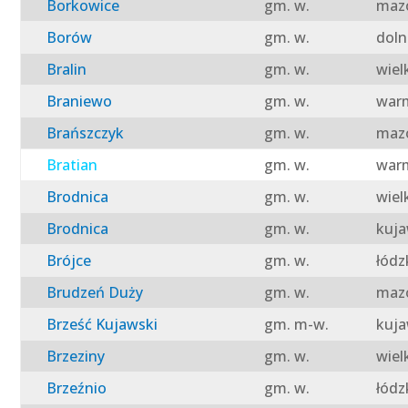
Borkowice
gm. w.
mazo
Borów
gm. w.
doln
Bralin
gm. w.
wiel
Braniewo
gm. w.
warm
Brańszczyk
gm. w.
mazo
Bratian
gm. w.
warm
Brodnica
gm. w.
wiel
Brodnica
gm. w.
kuja
Brójce
gm. w.
łódz
Brudzeń Duży
gm. w.
mazo
Brześć Kujawski
gm. m-w.
kuja
Brzeziny
gm. w.
wiel
Brzeźnio
gm. w.
łódz