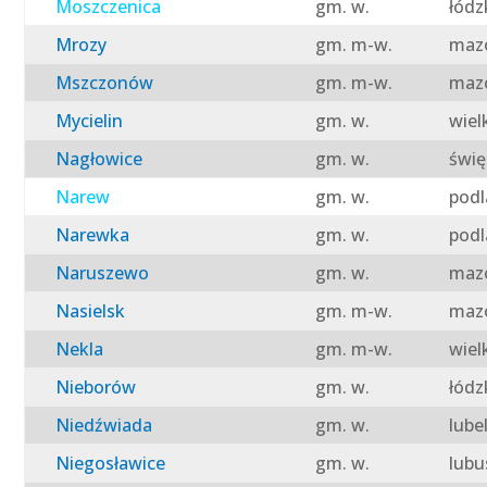
Moszczenica
gm. w.
łódz
Mrozy
gm. m-w.
mazo
Mszczonów
gm. m-w.
mazo
Mycielin
gm. w.
wiel
Nagłowice
gm. w.
świę
Narew
gm. w.
podl
Narewka
gm. w.
podl
Naruszewo
gm. w.
mazo
Nasielsk
gm. m-w.
mazo
Nekla
gm. m-w.
wiel
Nieborów
gm. w.
łódz
Niedźwiada
gm. w.
lube
Niegosławice
gm. w.
lubu