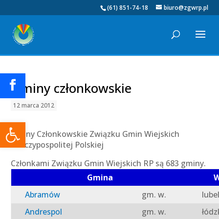
(61) 851-74-18
biuro@zgwrp.pl
Gminy członkowskie
12 marca 2012
Otwórz pasek narzędzi
Gminy Członkowskie Związku Gmin Wiejskich
Rzeczypospolitej Polskiej
Członkami Związku Gmin Wiejskich RP są 683 gminy.
Gmina
W
Abramów
gm. w.
lube
Andrespol
gm. w.
łódz