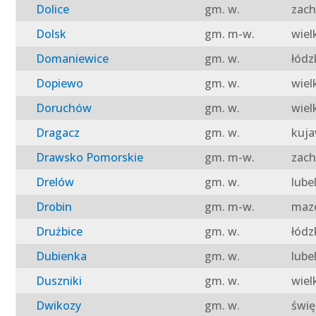
Dolice
gm. w.
zach
Dolsk
gm. m-w.
wiel
Domaniewice
gm. w.
łódz
Dopiewo
gm. w.
wiel
Doruchów
gm. w.
wiel
Dragacz
gm. w.
kuja
Drawsko Pomorskie
gm. m-w.
zach
Drelów
gm. w.
lube
Drobin
gm. m-w.
mazo
Drużbice
gm. w.
łódz
Dubienka
gm. w.
lube
Duszniki
gm. w.
wiel
Dwikozy
gm. w.
świę