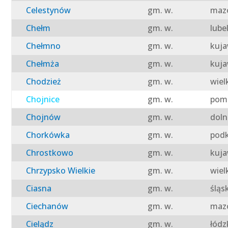
Celestynów
gm. w.
mazo
Chełm
gm. w.
lube
Chełmno
gm. w.
kuja
Chełmża
gm. w.
kuja
Chodzież
gm. w.
wiel
Chojnice
gm. w.
pomo
Chojnów
gm. w.
doln
Chorkówka
gm. w.
podk
Chrostkowo
gm. w.
kuja
Chrzypsko Wielkie
gm. w.
wiel
Ciasna
gm. w.
śląs
Ciechanów
gm. w.
mazo
Cielądz
gm. w.
łódz