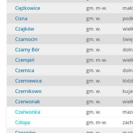
Ciężkowice
gm. m-w.
mało
Cisna
gm. w.
podk
Czajków
gm. w.
wiel
Czarnocin
gm. w.
świę
Czarny Bór
gm. w.
doln
Czempiń
gm. m-w.
wiel
Czernica
gm. w.
doln
Czerniewice
gm. w.
łódz
Czernikowo
gm. w.
kuja
Czerwonak
gm. w.
wiel
Czerwonka
gm. w.
mazo
Człopa
gm. m-w.
zach
Czosnów
gm. w.
mazo