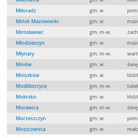
Miłoradz
gm. w.
pomo
Mińsk Mazowiecki
gm. w.
mazo
Mirosławiec
gm. m-w.
zach
Młodzieszyn
gm. w.
mazo
Młynary
gm. m-w.
warm
Mniów
gm. w.
świę
Mniszków
gm. w.
łódz
Modliborzyce
gm. m-w.
lube
Mokrsko
gm. w.
łódz
Morawica
gm. m-w.
świę
Morzeszczyn
gm. w.
pomo
Moszczenica
gm. w.
mało