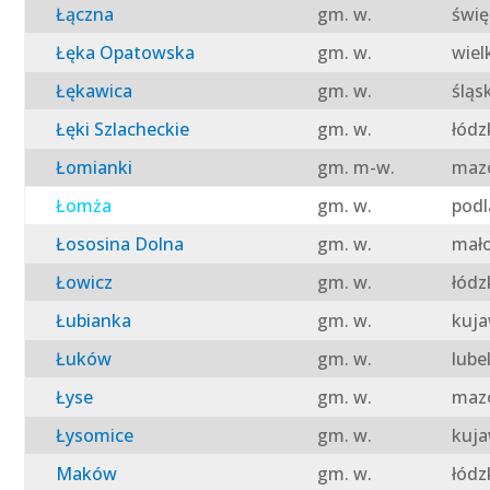
Łączna
gm. w.
świę
Łęka Opatowska
gm. w.
wiel
Łękawica
gm. w.
śląs
Łęki Szlacheckie
gm. w.
łódz
Łomianki
gm. m-w.
mazo
Łomża
gm. w.
podl
Łososina Dolna
gm. w.
mało
Łowicz
gm. w.
łódz
Łubianka
gm. w.
kuja
Łuków
gm. w.
lube
Łyse
gm. w.
mazo
Łysomice
gm. w.
kuja
Maków
gm. w.
łódz