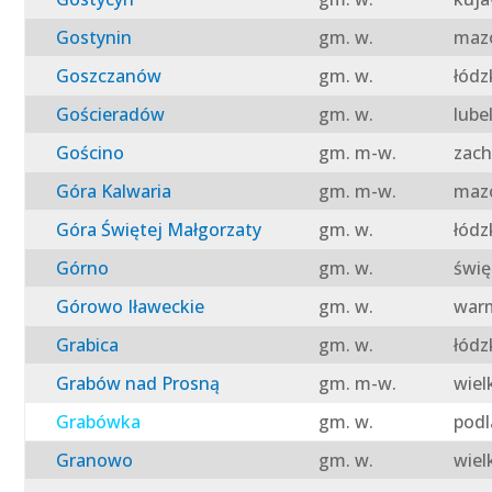
Gostynin
gm. w.
mazo
Goszczanów
gm. w.
łódz
Gościeradów
gm. w.
lube
Gościno
gm. m-w.
zach
Góra Kalwaria
gm. m-w.
mazo
Góra Świętej Małgorzaty
gm. w.
łódz
Górno
gm. w.
świę
Górowo Iławeckie
gm. w.
warm
Grabica
gm. w.
łódz
Grabów nad Prosną
gm. m-w.
wiel
Grabówka
gm. w.
podl
Granowo
gm. w.
wiel