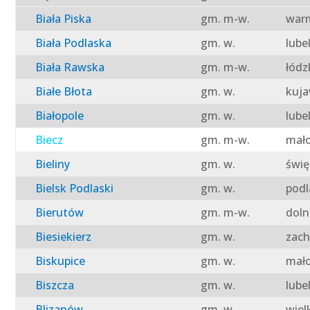
Biała Piska
gm. m-w.
warm
Biała Podlaska
gm. w.
lube
Biała Rawska
gm. m-w.
łódz
Białe Błota
gm. w.
kuja
Białopole
gm. w.
lube
Biecz
gm. m-w.
mało
Bieliny
gm. w.
świę
Bielsk Podlaski
gm. w.
podl
Bierutów
gm. m-w.
doln
Biesiekierz
gm. w.
zach
Biskupice
gm. w.
mało
Biszcza
gm. w.
lube
Blizanów
gm. w.
wiel