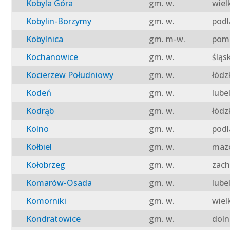
Kobyla Góra
gm. w.
wiel
Kobylin-Borzymy
gm. w.
podl
Kobylnica
gm. m-w.
pomo
Kochanowice
gm. w.
śląs
Kocierzew Południowy
gm. w.
łódz
Kodeń
gm. w.
lube
Kodrąb
gm. w.
łódz
Kolno
gm. w.
podl
Kołbiel
gm. w.
mazo
Kołobrzeg
gm. w.
zach
Komarów-Osada
gm. w.
lube
Komorniki
gm. w.
wiel
Kondratowice
gm. w.
doln