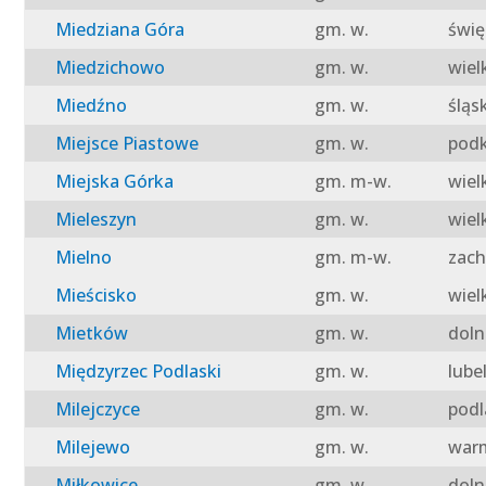
Miedziana Góra
gm. w.
świę
Miedzichowo
gm. w.
wiel
Miedźno
gm. w.
śląs
Miejsce Piastowe
gm. w.
podk
Miejska Górka
gm. m-w.
wiel
Mieleszyn
gm. w.
wiel
Mielno
gm. m-w.
zach
Mieścisko
gm. w.
wiel
Mietków
gm. w.
doln
Międzyrzec Podlaski
gm. w.
lube
Milejczyce
gm. w.
podl
Milejewo
gm. w.
warm
Miłkowice
gm. w.
doln