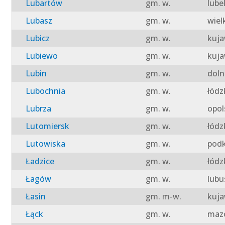
Lubartów
gm. w.
lube
Lubasz
gm. w.
wiel
Lubicz
gm. w.
kuja
Lubiewo
gm. w.
kuja
Lubin
gm. w.
doln
Lubochnia
gm. w.
łódz
Lubrza
gm. w.
opol
Lutomiersk
gm. w.
łódz
Lutowiska
gm. w.
podk
Ładzice
gm. w.
łódz
Łagów
gm. w.
lubu
Łasin
gm. m-w.
kuja
Łąck
gm. w.
mazo