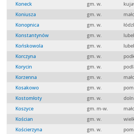
Koneck
gm. w.
kuja
Koniusza
gm. w.
mało
Konopnica
gm. w.
łódz
Konstantynów
gm. w.
lube
Końskowola
gm. w.
lube
Korczyna
gm. w.
podk
Korycin
gm. w.
podl
Korzenna
gm. w.
mało
Kosakowo
gm. w.
pomo
Kostomłoty
gm. w.
doln
Koszyce
gm. m-w.
mało
Kościan
gm. w.
wiel
Kościerzyna
gm. w.
pomo