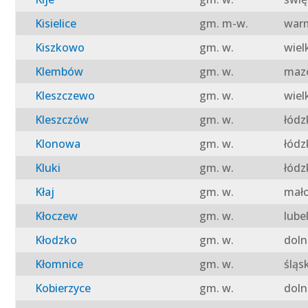
Kisielice
gm. m-w.
warm
Kiszkowo
gm. w.
wiel
Klembów
gm. w.
mazo
Kleszczewo
gm. w.
wiel
Kleszczów
gm. w.
łódz
Klonowa
gm. w.
łódz
Kluki
gm. w.
łódz
Kłaj
gm. w.
mało
Kłoczew
gm. w.
lube
Kłodzko
gm. w.
doln
Kłomnice
gm. w.
śląs
Kobierzyce
gm. w.
doln