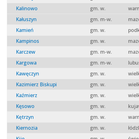
Kalinowo
gm. w.
warm
Kałuszyn
gm. m-w.
mazo
Kamień
gm. w.
podk
Kampinos
gm. w.
mazo
Karczew
gm. m-w.
mazo
Kargowa
gm. m-w.
lubu
Kawęczyn
gm. w.
wiel
Kazimierz Biskupi
gm. w.
wiel
Kaźmierz
gm. w.
wiel
Kęsowo
gm. w.
kuja
Kętrzyn
gm. w.
warm
Kiernozia
gm. w.
łódz
Kije
gm. w.
świę