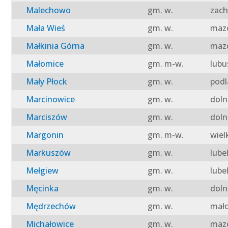
Malechowo
gm. w.
zach
Mała Wieś
gm. w.
mazo
Małkinia Górna
gm. w.
mazo
Małomice
gm. m-w.
lubu
Mały Płock
gm. w.
podl
Marcinowice
gm. w.
doln
Marciszów
gm. w.
doln
Margonin
gm. m-w.
wiel
Markuszów
gm. w.
lube
Mełgiew
gm. w.
lube
Męcinka
gm. w.
doln
Mędrzechów
gm. w.
mało
Michałowice
gm. w.
mazo