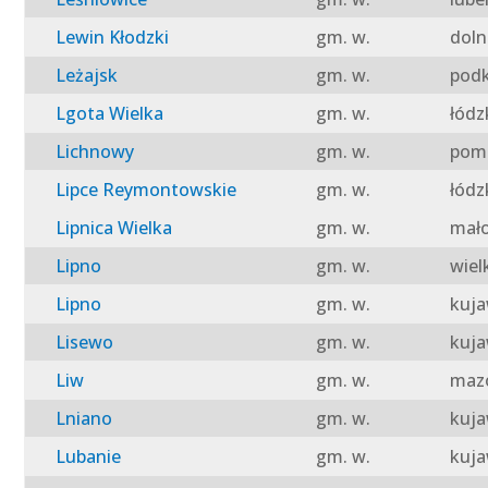
Lewin Kłodzki
gm. w.
doln
Leżajsk
gm. w.
podk
Lgota Wielka
gm. w.
łódz
Lichnowy
gm. w.
pomo
Lipce Reymontowskie
gm. w.
łódz
Lipnica Wielka
gm. w.
mało
Lipno
gm. w.
wiel
Lipno
gm. w.
kuja
Lisewo
gm. w.
kuja
Liw
gm. w.
mazo
Lniano
gm. w.
kuja
Lubanie
gm. w.
kuja