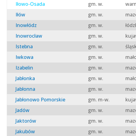
Iłowo-Osada
gm. w.
warm
Iłów
gm. w.
mazo
Inowłódz
gm. w.
łódz
Inowrocław
gm. w.
kuja
Istebna
gm. w.
śląs
Iwkowa
gm. w.
mało
Izabelin
gm. w.
mazo
Jabłonka
gm. w.
mało
Jabłonna
gm. w.
mazo
Jabłonowo Pomorskie
gm. m-w.
kuja
Jadów
gm. w.
mazo
Jaktorów
gm. w.
mazo
Jakubów
gm. w.
mazo