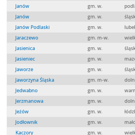
Janów
gm. w.
podl
Janów
gm. w.
śląs
Janów Podlaski
gm. w.
lube
Jaraczewo
gm. m-w.
wiel
Jasienica
gm. w.
śląs
Jasieniec
gm. w.
mazo
Jaworze
gm. w.
śląs
Jaworzyna Śląska
gm. m-w.
doln
Jedwabno
gm. w.
warm
Jerzmanowa
gm. w.
doln
Jeżów
gm. w.
łódz
Jodłownik
gm. w.
mało
Kaczory
gm. w.
wiel