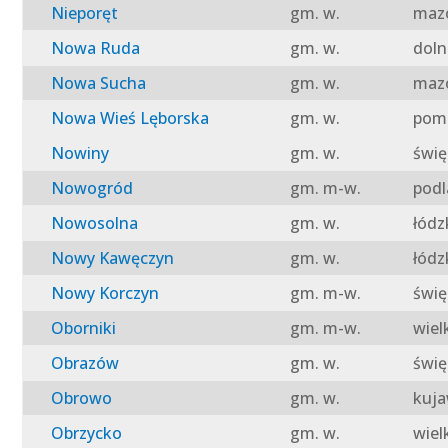
Nieporęt
gm. w.
mazo
Nowa Ruda
gm. w.
doln
Nowa Sucha
gm. w.
mazo
Nowa Wieś Lęborska
gm. w.
pomo
Nowiny
gm. w.
świę
Nowogród
gm. m-w.
podl
Nowosolna
gm. w.
łódz
Nowy Kawęczyn
gm. w.
łódz
Nowy Korczyn
gm. m-w.
świę
Oborniki
gm. m-w.
wiel
Obrazów
gm. w.
świę
Obrowo
gm. w.
kuja
Obrzycko
gm. w.
wiel