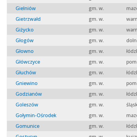
Gielniów
gm. w.
mazo
Gietrzwałd
gm. w.
warm
Giżycko
gm. w.
warm
Głogów
gm. w.
doln
Głowno
gm. w.
łódz
Główczyce
gm. w.
pomo
Głuchów
gm. w.
łódz
Gniewino
gm. w.
pomo
Godzianów
gm. w.
łódz
Goleszów
gm. w.
śląs
Gołymin-Ośrodek
gm. w.
mazo
Gomunice
gm. w.
łódz
Gostycyn
gm. w.
kuja