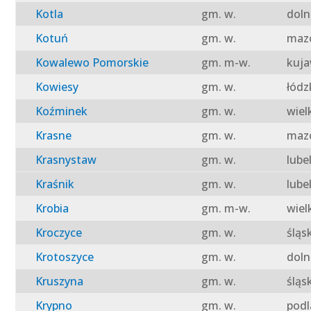
Kotla
gm. w.
doln
Kotuń
gm. w.
mazo
Kowalewo Pomorskie
gm. m-w.
kuja
Kowiesy
gm. w.
łódz
Koźminek
gm. w.
wiel
Krasne
gm. w.
mazo
Krasnystaw
gm. w.
lube
Kraśnik
gm. w.
lube
Krobia
gm. m-w.
wiel
Kroczyce
gm. w.
śląs
Krotoszyce
gm. w.
doln
Kruszyna
gm. w.
śląs
Krypno
gm. w.
podl