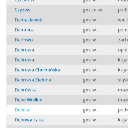
Czyżew
gm. m-w.
podl
Damasławek
gm. w.
wiel
Damnica
gm. w.
pomo
Darłowo
gm. w.
zach
Dąbrowa
gm. w.
opol
Dąbrowa
gm. w.
kuja
Dąbrowa Chełmińska
gm. w.
kuja
Dąbrowa Zielona
gm. w.
śląs
Dąbrówka
gm. w.
mazo
Dębe Wielkie
gm. w.
mazo
Dębica
gm. w.
podk
Dębowa Łąka
gm. w.
kuja