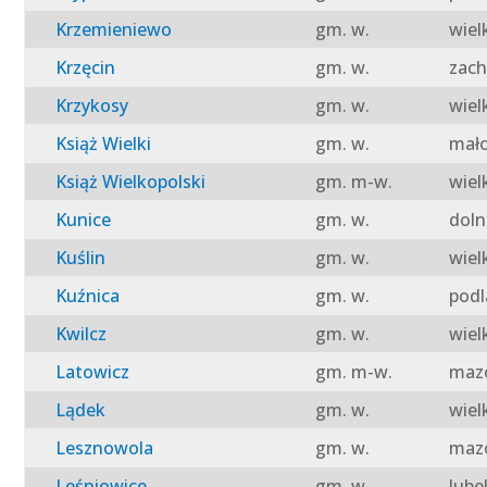
Krzemieniewo
gm. w.
wiel
Krzęcin
gm. w.
zach
Krzykosy
gm. w.
wiel
Książ Wielki
gm. w.
mało
Książ Wielkopolski
gm. m-w.
wiel
Kunice
gm. w.
doln
Kuślin
gm. w.
wiel
Kuźnica
gm. w.
podl
Kwilcz
gm. w.
wiel
Latowicz
gm. m-w.
mazo
Lądek
gm. w.
wiel
Lesznowola
gm. w.
mazo
Leśniowice
gm. w.
lube