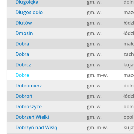
Długołęka
gm. w.
doln
Długosiodło
gm. w.
mazo
Dłutów
gm. w.
łódz
Dmosin
gm. w.
łódz
Dobra
gm. w.
mało
Dobra
gm. w.
zach
Dobrcz
gm. w.
kuja
Dobre
gm. m-w.
mazo
Dobromierz
gm. w.
doln
Dobroń
gm. w.
łódz
Dobroszyce
gm. w.
doln
Dobrzeń Wielki
gm. w.
opol
Dobrzyń nad Wisłą
gm. m-w.
kuja