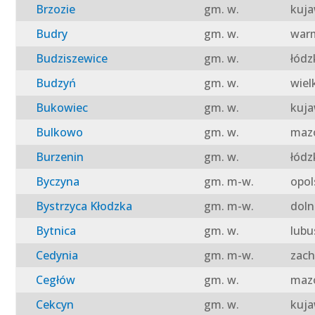
Brzozie
gm. w.
kuja
Budry
gm. w.
warm
Budziszewice
gm. w.
łódz
Budzyń
gm. w.
wiel
Bukowiec
gm. w.
kuja
Bulkowo
gm. w.
mazo
Burzenin
gm. w.
łódz
Byczyna
gm. m-w.
opol
Bystrzyca Kłodzka
gm. m-w.
doln
Bytnica
gm. w.
lubu
Cedynia
gm. m-w.
zach
Cegłów
gm. w.
mazo
Cekcyn
gm. w.
kuja