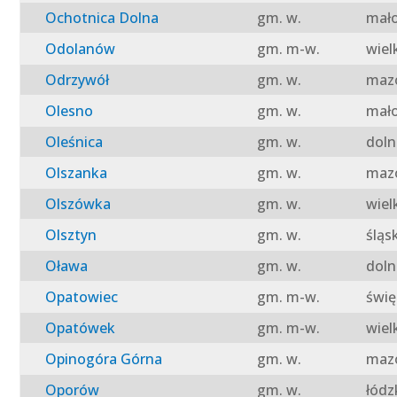
Ochotnica Dolna
gm. w.
mało
Odolanów
gm. m-w.
wiel
Odrzywół
gm. w.
mazo
Olesno
gm. w.
mało
Oleśnica
gm. w.
doln
Olszanka
gm. w.
mazo
Olszówka
gm. w.
wiel
Olsztyn
gm. w.
śląs
Oława
gm. w.
doln
Opatowiec
gm. m-w.
świę
Opatówek
gm. m-w.
wiel
Opinogóra Górna
gm. w.
mazo
Oporów
gm. w.
łódz