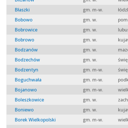
Błaszki
gm. m-w.
łódz
Bobowo
gm. w.
pomo
Bobrowice
gm. w.
lubu
Bobrowo
gm. w.
kuja
Bodzanów
gm. w.
mazo
Bodzechów
gm. w.
świę
Bodzentyn
gm. m-w.
świę
Boguchwała
gm. m-w.
podk
Bojanowo
gm. m-w.
wiel
Boleszkowice
gm. w.
zach
Boniewo
gm. w.
kuja
Borek Wielkopolski
gm. m-w.
wiel