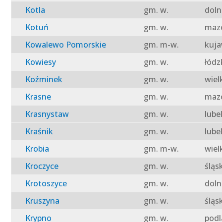
Kotla
gm. w.
doln
Kotuń
gm. w.
mazo
Kowalewo Pomorskie
gm. m-w.
kuja
Kowiesy
gm. w.
łódz
Koźminek
gm. w.
wiel
Krasne
gm. w.
mazo
Krasnystaw
gm. w.
lube
Kraśnik
gm. w.
lube
Krobia
gm. m-w.
wiel
Kroczyce
gm. w.
śląs
Krotoszyce
gm. w.
doln
Kruszyna
gm. w.
śląs
Krypno
gm. w.
podl