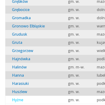
Grębków
gm. w.
mazo
Grębocice
gm. w.
doln
Gromadka
gm. w.
doln
Gronowo Elbląskie
gm. w.
warm
Grudusk
gm. w.
mazo
Gruta
gm. w.
kuja
Grzegorzew
gm. w.
wiel
Hajnówka
gm. w.
podl
Halinów
gm. m-w.
mazo
Hanna
gm. w.
lube
Harasiuki
gm. w.
podk
Huszlew
gm. w.
mazo
Hyżne
gm. w.
podk