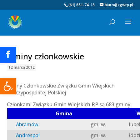
(61) 851-74-18
biuro@zgwrp.pl
Gminy członkowskie
12 marca 2012
Otwórz pasek narzędzi
Gminy Członkowskie Związku Gmin Wiejskich
Rzeczypospolitej Polskiej
Członkami Związku Gmin Wiejskich RP są 683 gminy.
Gmina
W
Abramów
gm. w.
lube
Andrespol
gm. w.
łódz