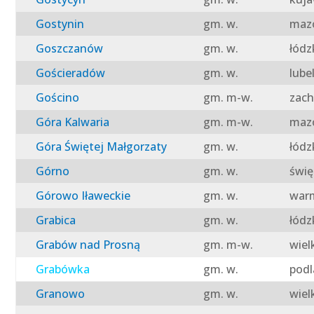
Gostynin
gm. w.
mazo
Goszczanów
gm. w.
łódz
Gościeradów
gm. w.
lube
Gościno
gm. m-w.
zach
Góra Kalwaria
gm. m-w.
mazo
Góra Świętej Małgorzaty
gm. w.
łódz
Górno
gm. w.
świę
Górowo Iławeckie
gm. w.
warm
Grabica
gm. w.
łódz
Grabów nad Prosną
gm. m-w.
wiel
Grabówka
gm. w.
podl
Granowo
gm. w.
wiel