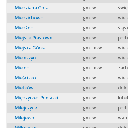
Miedziana Góra
gm. w.
świę
Miedzichowo
gm. w.
wiel
Miedźno
gm. w.
śląs
Miejsce Piastowe
gm. w.
podk
Miejska Górka
gm. m-w.
wiel
Mieleszyn
gm. w.
wiel
Mielno
gm. m-w.
zach
Mieścisko
gm. w.
wiel
Mietków
gm. w.
doln
Międzyrzec Podlaski
gm. w.
lube
Milejczyce
gm. w.
podl
Milejewo
gm. w.
warm
Miłkowice
gm. w.
doln