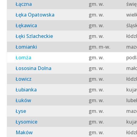
Łączna
gm. w.
świę
Łęka Opatowska
gm. w.
wiel
Łękawica
gm. w.
śląs
Łęki Szlacheckie
gm. w.
łódz
Łomianki
gm. m-w.
mazo
Łomża
gm. w.
podl
Łososina Dolna
gm. w.
mało
Łowicz
gm. w.
łódz
Łubianka
gm. w.
kuja
Łuków
gm. w.
lube
Łyse
gm. w.
mazo
Łysomice
gm. w.
kuja
Maków
gm. w.
łódz