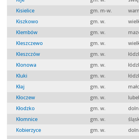
Kisielice
gm. m-w.
warm
Kiszkowo
gm. w.
wiel
Klembów
gm. w.
mazo
Kleszczewo
gm. w.
wiel
Kleszczów
gm. w.
łódz
Klonowa
gm. w.
łódz
Kluki
gm. w.
łódz
Kłaj
gm. w.
mało
Kłoczew
gm. w.
lube
Kłodzko
gm. w.
doln
Kłomnice
gm. w.
śląs
Kobierzyce
gm. w.
doln