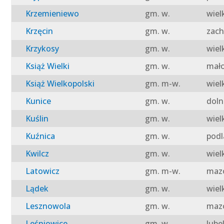
Krzemieniewo
gm. w.
wiel
Krzęcin
gm. w.
zach
Krzykosy
gm. w.
wiel
Książ Wielki
gm. w.
mało
Książ Wielkopolski
gm. m-w.
wiel
Kunice
gm. w.
doln
Kuślin
gm. w.
wiel
Kuźnica
gm. w.
podl
Kwilcz
gm. w.
wiel
Latowicz
gm. m-w.
mazo
Lądek
gm. w.
wiel
Lesznowola
gm. w.
mazo
Leśniowice
gm. w.
lube