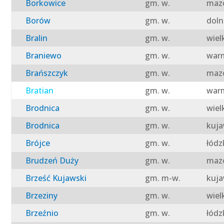
Borkowice
gm. w.
mazo
Borów
gm. w.
doln
Bralin
gm. w.
wiel
Braniewo
gm. w.
warm
Brańszczyk
gm. w.
mazo
Bratian
gm. w.
warm
Brodnica
gm. w.
wiel
Brodnica
gm. w.
kuja
Brójce
gm. w.
łódz
Brudzeń Duży
gm. w.
mazo
Brześć Kujawski
gm. m-w.
kuja
Brzeziny
gm. w.
wiel
Brzeźnio
gm. w.
łódz