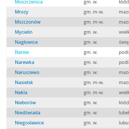
Moszczenica
gm. w.
łódz
Mrozy
gm. m-w.
mazo
Mszczonów
gm. m-w.
mazo
Mycielin
gm. w.
wiel
Nagłowice
gm. w.
świę
Narew
gm. w.
podl
Narewka
gm. w.
podl
Naruszewo
gm. w.
mazo
Nasielsk
gm. m-w.
mazo
Nekla
gm. m-w.
wiel
Nieborów
gm. w.
łódz
Niedźwiada
gm. w.
lube
Niegosławice
gm. w.
lubu