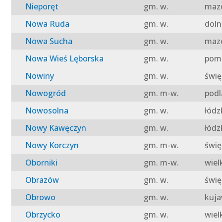
Nieporęt
gm. w.
mazo
Nowa Ruda
gm. w.
doln
Nowa Sucha
gm. w.
mazo
Nowa Wieś Lęborska
gm. w.
pomo
Nowiny
gm. w.
świę
Nowogród
gm. m-w.
podl
Nowosolna
gm. w.
łódz
Nowy Kawęczyn
gm. w.
łódz
Nowy Korczyn
gm. m-w.
świę
Oborniki
gm. m-w.
wiel
Obrazów
gm. w.
świę
Obrowo
gm. w.
kuja
Obrzycko
gm. w.
wiel