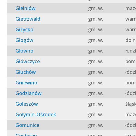
Gielniów
gm. w.
mazo
Gietrzwałd
gm. w.
warm
Giżycko
gm. w.
warm
Głogów
gm. w.
doln
Głowno
gm. w.
łódz
Główczyce
gm. w.
pomo
Głuchów
gm. w.
łódz
Gniewino
gm. w.
pomo
Godzianów
gm. w.
łódz
Goleszów
gm. w.
śląs
Gołymin-Ośrodek
gm. w.
mazo
Gomunice
gm. w.
łódz
Gostycyn
gm. w.
kuja