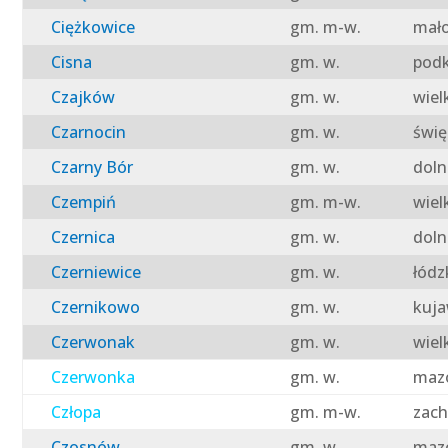
Ciężkowice
gm. m-w.
mało
Cisna
gm. w.
podk
Czajków
gm. w.
wiel
Czarnocin
gm. w.
świę
Czarny Bór
gm. w.
doln
Czempiń
gm. m-w.
wiel
Czernica
gm. w.
doln
Czerniewice
gm. w.
łódz
Czernikowo
gm. w.
kuja
Czerwonak
gm. w.
wiel
Czerwonka
gm. w.
mazo
Człopa
gm. m-w.
zach
Czosnów
gm. w.
mazo