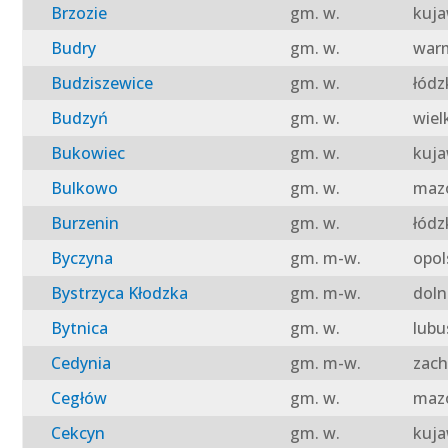
Brzozie
gm. w.
kuja
Budry
gm. w.
warm
Budziszewice
gm. w.
łódz
Budzyń
gm. w.
wiel
Bukowiec
gm. w.
kuja
Bulkowo
gm. w.
mazo
Burzenin
gm. w.
łódz
Byczyna
gm. m-w.
opol
Bystrzyca Kłodzka
gm. m-w.
doln
Bytnica
gm. w.
lubu
Cedynia
gm. m-w.
zach
Cegłów
gm. w.
mazo
Cekcyn
gm. w.
kuja