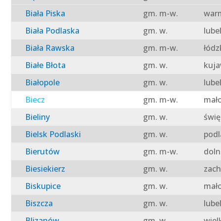
Biała Piska
gm. m-w.
warm
Biała Podlaska
gm. w.
lube
Biała Rawska
gm. m-w.
łódz
Białe Błota
gm. w.
kuja
Białopole
gm. w.
lube
Biecz
gm. m-w.
mało
Bieliny
gm. w.
świę
Bielsk Podlaski
gm. w.
podl
Bierutów
gm. m-w.
doln
Biesiekierz
gm. w.
zach
Biskupice
gm. w.
mało
Biszcza
gm. w.
lube
Blizanów
gm. w.
wiel