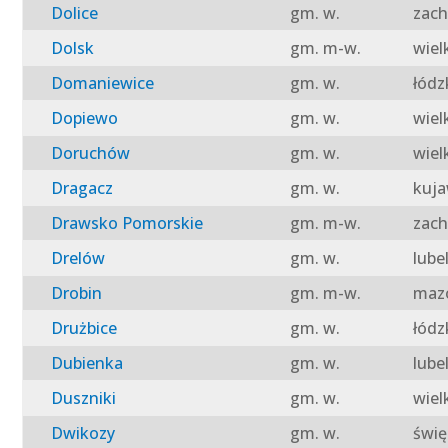
Dolice
gm. w.
zach
Dolsk
gm. m-w.
wiel
Domaniewice
gm. w.
łódz
Dopiewo
gm. w.
wiel
Doruchów
gm. w.
wiel
Dragacz
gm. w.
kuja
Drawsko Pomorskie
gm. m-w.
zach
Drelów
gm. w.
lube
Drobin
gm. m-w.
mazo
Drużbice
gm. w.
łódz
Dubienka
gm. w.
lube
Duszniki
gm. w.
wiel
Dwikozy
gm. w.
świę