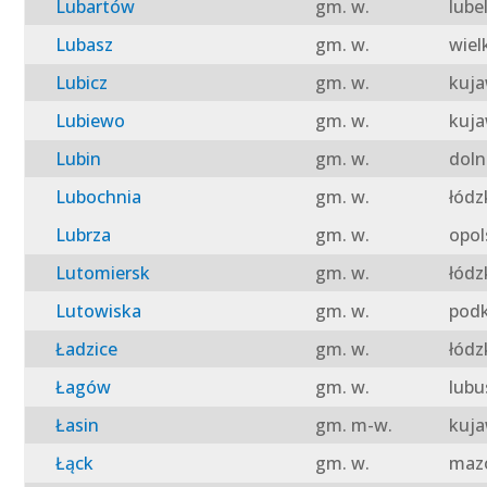
Lubartów
gm. w.
lube
Lubasz
gm. w.
wiel
Lubicz
gm. w.
kuja
Lubiewo
gm. w.
kuja
Lubin
gm. w.
doln
Lubochnia
gm. w.
łódz
Lubrza
gm. w.
opol
Lutomiersk
gm. w.
łódz
Lutowiska
gm. w.
podk
Ładzice
gm. w.
łódz
Łagów
gm. w.
lubu
Łasin
gm. m-w.
kuja
Łąck
gm. w.
mazo