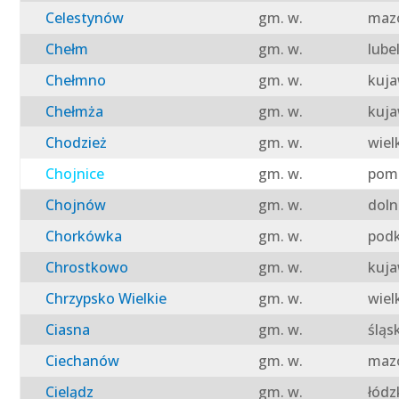
Celestynów
gm. w.
mazo
Chełm
gm. w.
lube
Chełmno
gm. w.
kuja
Chełmża
gm. w.
kuja
Chodzież
gm. w.
wiel
Chojnice
gm. w.
pomo
Chojnów
gm. w.
doln
Chorkówka
gm. w.
podk
Chrostkowo
gm. w.
kuja
Chrzypsko Wielkie
gm. w.
wiel
Ciasna
gm. w.
śląs
Ciechanów
gm. w.
mazo
Cielądz
gm. w.
łódz