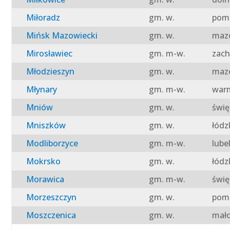
Miłoradz
gm. w.
pomo
Mińsk Mazowiecki
gm. w.
mazo
Mirosławiec
gm. m-w.
zach
Młodzieszyn
gm. w.
mazo
Młynary
gm. m-w.
warm
Mniów
gm. w.
świę
Mniszków
gm. w.
łódz
Modliborzyce
gm. m-w.
lube
Mokrsko
gm. w.
łódz
Morawica
gm. m-w.
świę
Morzeszczyn
gm. w.
pomo
Moszczenica
gm. w.
mało