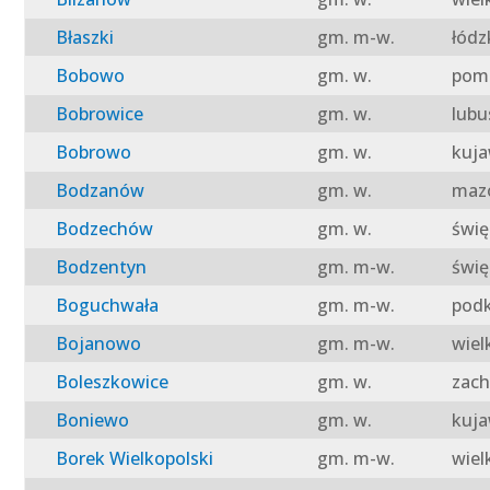
Błaszki
gm. m-w.
łódz
Bobowo
gm. w.
pomo
Bobrowice
gm. w.
lubu
Bobrowo
gm. w.
kuja
Bodzanów
gm. w.
mazo
Bodzechów
gm. w.
świę
Bodzentyn
gm. m-w.
świę
Boguchwała
gm. m-w.
podk
Bojanowo
gm. m-w.
wiel
Boleszkowice
gm. w.
zach
Boniewo
gm. w.
kuja
Borek Wielkopolski
gm. m-w.
wiel