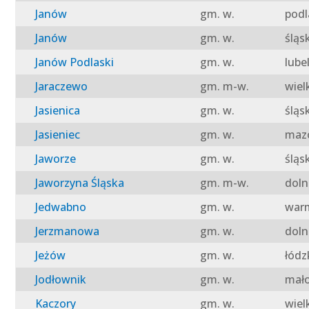
Janów
gm. w.
podl
Janów
gm. w.
śląs
Janów Podlaski
gm. w.
lube
Jaraczewo
gm. m-w.
wiel
Jasienica
gm. w.
śląs
Jasieniec
gm. w.
mazo
Jaworze
gm. w.
śląs
Jaworzyna Śląska
gm. m-w.
doln
Jedwabno
gm. w.
warm
Jerzmanowa
gm. w.
doln
Jeżów
gm. w.
łódz
Jodłownik
gm. w.
mało
Kaczory
gm. w.
wiel