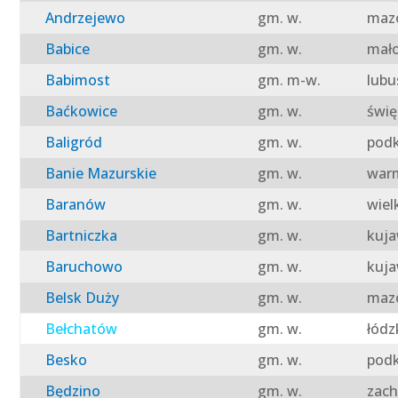
Andrzejewo
gm. w.
mazo
Babice
gm. w.
mało
Babimost
gm. m-w.
lubu
Baćkowice
gm. w.
świę
Baligród
gm. w.
podk
Banie Mazurskie
gm. w.
warm
Baranów
gm. w.
wiel
Bartniczka
gm. w.
kuja
Baruchowo
gm. w.
kuja
Belsk Duży
gm. w.
mazo
Bełchatów
gm. w.
łódz
Besko
gm. w.
podk
Będzino
gm. w.
zach