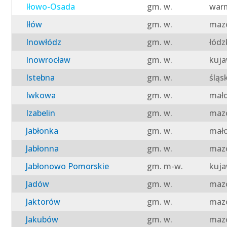
Iłowo-Osada
gm. w.
warm
Iłów
gm. w.
mazo
Inowłódz
gm. w.
łódz
Inowrocław
gm. w.
kuja
Istebna
gm. w.
śląs
Iwkowa
gm. w.
mało
Izabelin
gm. w.
mazo
Jabłonka
gm. w.
mało
Jabłonna
gm. w.
mazo
Jabłonowo Pomorskie
gm. m-w.
kuja
Jadów
gm. w.
mazo
Jaktorów
gm. w.
mazo
Jakubów
gm. w.
mazo