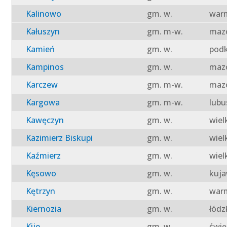
Kalinowo
gm. w.
warm
Kałuszyn
gm. m-w.
mazo
Kamień
gm. w.
podk
Kampinos
gm. w.
mazo
Karczew
gm. m-w.
mazo
Kargowa
gm. m-w.
lubu
Kawęczyn
gm. w.
wiel
Kazimierz Biskupi
gm. w.
wiel
Kaźmierz
gm. w.
wiel
Kęsowo
gm. w.
kuja
Kętrzyn
gm. w.
warm
Kiernozia
gm. w.
łódz
Kije
gm. w.
świę