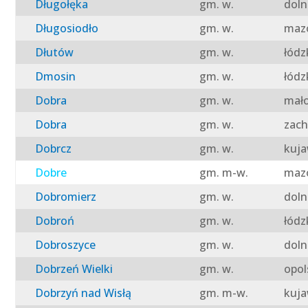
Długołęka
gm. w.
doln
Długosiodło
gm. w.
mazo
Dłutów
gm. w.
łódz
Dmosin
gm. w.
łódz
Dobra
gm. w.
mało
Dobra
gm. w.
zach
Dobrcz
gm. w.
kuja
Dobre
gm. m-w.
mazo
Dobromierz
gm. w.
doln
Dobroń
gm. w.
łódz
Dobroszyce
gm. w.
doln
Dobrzeń Wielki
gm. w.
opol
Dobrzyń nad Wisłą
gm. m-w.
kuja