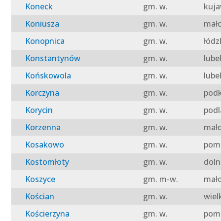
Koneck
gm. w.
kuja
Koniusza
gm. w.
mało
Konopnica
gm. w.
łódz
Konstantynów
gm. w.
lube
Końskowola
gm. w.
lube
Korczyna
gm. w.
podk
Korycin
gm. w.
podl
Korzenna
gm. w.
mało
Kosakowo
gm. w.
pomo
Kostomłoty
gm. w.
doln
Koszyce
gm. m-w.
mało
Kościan
gm. w.
wiel
Kościerzyna
gm. w.
pomo