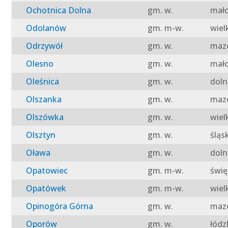
Ochotnica Dolna
gm. w.
mało
Odolanów
gm. m-w.
wiel
Odrzywół
gm. w.
mazo
Olesno
gm. w.
mało
Oleśnica
gm. w.
doln
Olszanka
gm. w.
mazo
Olszówka
gm. w.
wiel
Olsztyn
gm. w.
śląs
Oława
gm. w.
doln
Opatowiec
gm. m-w.
świę
Opatówek
gm. m-w.
wiel
Opinogóra Górna
gm. w.
mazo
Oporów
gm. w.
łódz