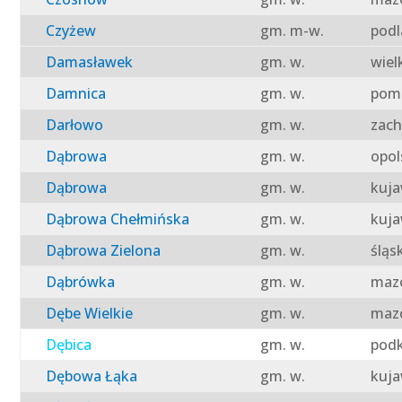
Czyżew
gm. m-w.
podl
Damasławek
gm. w.
wiel
Damnica
gm. w.
pomo
Darłowo
gm. w.
zach
Dąbrowa
gm. w.
opol
Dąbrowa
gm. w.
kuja
Dąbrowa Chełmińska
gm. w.
kuja
Dąbrowa Zielona
gm. w.
śląs
Dąbrówka
gm. w.
mazo
Dębe Wielkie
gm. w.
mazo
Dębica
gm. w.
podk
Dębowa Łąka
gm. w.
kuja