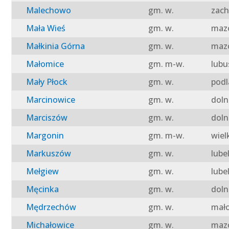
Malechowo
gm. w.
zach
Mała Wieś
gm. w.
mazo
Małkinia Górna
gm. w.
mazo
Małomice
gm. m-w.
lubu
Mały Płock
gm. w.
podl
Marcinowice
gm. w.
doln
Marciszów
gm. w.
doln
Margonin
gm. m-w.
wiel
Markuszów
gm. w.
lube
Mełgiew
gm. w.
lube
Męcinka
gm. w.
doln
Mędrzechów
gm. w.
mało
Michałowice
gm. w.
mazo