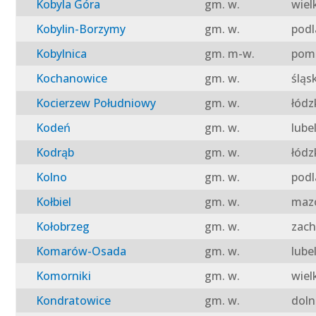
Kobyla Góra
gm. w.
wiel
Kobylin-Borzymy
gm. w.
podl
Kobylnica
gm. m-w.
pomo
Kochanowice
gm. w.
śląs
Kocierzew Południowy
gm. w.
łódz
Kodeń
gm. w.
lube
Kodrąb
gm. w.
łódz
Kolno
gm. w.
podl
Kołbiel
gm. w.
mazo
Kołobrzeg
gm. w.
zach
Komarów-Osada
gm. w.
lube
Komorniki
gm. w.
wiel
Kondratowice
gm. w.
doln