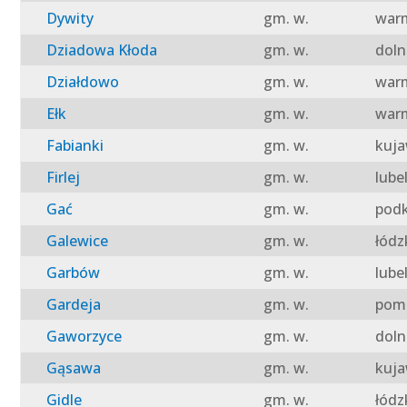
Dywity
gm. w.
warm
Dziadowa Kłoda
gm. w.
doln
Działdowo
gm. w.
warm
Ełk
gm. w.
warm
Fabianki
gm. w.
kuja
Firlej
gm. w.
lube
Gać
gm. w.
podk
Galewice
gm. w.
łódz
Garbów
gm. w.
lube
Gardeja
gm. w.
pomo
Gaworzyce
gm. w.
doln
Gąsawa
gm. w.
kuja
Gidle
gm. w.
łódz