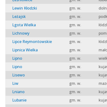
Lewin Kłodzki
gm. w.
doln
Leżajsk
gm. w.
podk
Lgota Wielka
gm. w.
łódz
Lichnowy
gm. w.
pomo
Lipce Reymontowskie
gm. w.
łódz
Lipnica Wielka
gm. w.
mało
Lipno
gm. w.
wiel
Lipno
gm. w.
kuja
Lisewo
gm. w.
kuja
Liw
gm. w.
mazo
Lniano
gm. w.
kuja
Lubanie
gm. w.
kuja