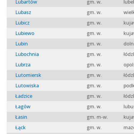
Lubartów
gm. w.
lube
Lubasz
gm. w.
wiel
Lubicz
gm. w.
kuja
Lubiewo
gm. w.
kuja
Lubin
gm. w.
doln
Lubochnia
gm. w.
łódz
Lubrza
gm. w.
opol
Lutomiersk
gm. w.
łódz
Lutowiska
gm. w.
podk
Ładzice
gm. w.
łódz
Łagów
gm. w.
lubu
Łasin
gm. m-w.
kuja
Łąck
gm. w.
mazo