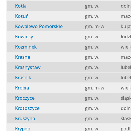
Kotla
gm. w.
doln
Kotuń
gm. w.
mazo
Kowalewo Pomorskie
gm. m-w.
kuja
Kowiesy
gm. w.
łódz
Koźminek
gm. w.
wiel
Krasne
gm. w.
mazo
Krasnystaw
gm. w.
lube
Kraśnik
gm. w.
lube
Krobia
gm. m-w.
wiel
Kroczyce
gm. w.
śląs
Krotoszyce
gm. w.
doln
Kruszyna
gm. w.
śląs
Krypno
gm. w.
podl