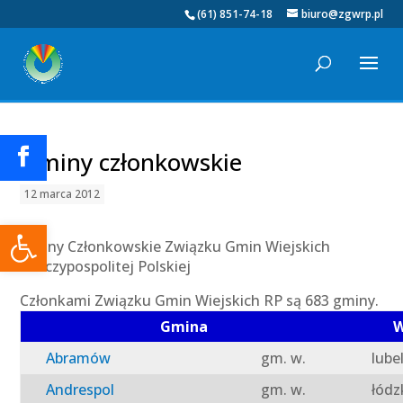
(61) 851-74-18
biuro@zgwrp.pl
Gminy członkowskie
12 marca 2012
Otwórz pasek narzędzi
Gminy Członkowskie Związku Gmin Wiejskich
Rzeczypospolitej Polskiej
Członkami Związku Gmin Wiejskich RP są 683 gminy.
Gmina
W
Abramów
gm. w.
lube
Andrespol
gm. w.
łódz