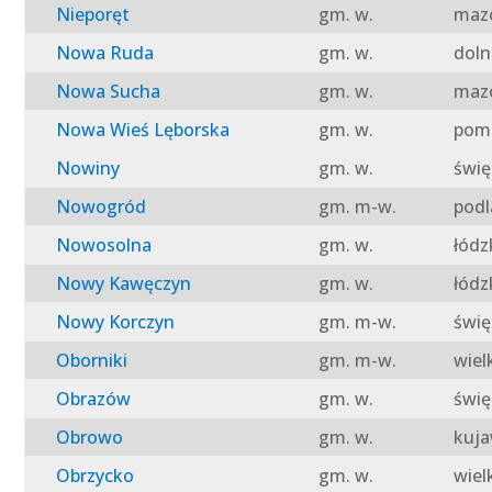
Nieporęt
gm. w.
mazo
Nowa Ruda
gm. w.
doln
Nowa Sucha
gm. w.
mazo
Nowa Wieś Lęborska
gm. w.
pomo
Nowiny
gm. w.
świę
Nowogród
gm. m-w.
podl
Nowosolna
gm. w.
łódz
Nowy Kawęczyn
gm. w.
łódz
Nowy Korczyn
gm. m-w.
świę
Oborniki
gm. m-w.
wiel
Obrazów
gm. w.
świę
Obrowo
gm. w.
kuja
Obrzycko
gm. w.
wiel