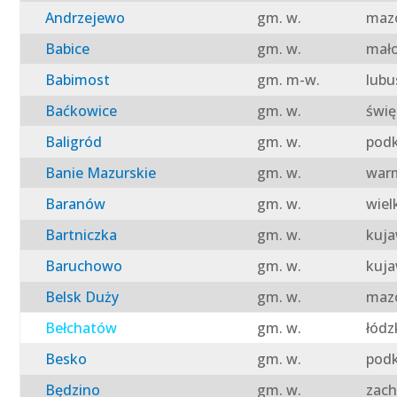
Andrzejewo
gm. w.
mazo
Babice
gm. w.
mało
Babimost
gm. m-w.
lubu
Baćkowice
gm. w.
świę
Baligród
gm. w.
podk
Banie Mazurskie
gm. w.
warm
Baranów
gm. w.
wiel
Bartniczka
gm. w.
kuja
Baruchowo
gm. w.
kuja
Belsk Duży
gm. w.
mazo
Bełchatów
gm. w.
łódz
Besko
gm. w.
podk
Będzino
gm. w.
zach