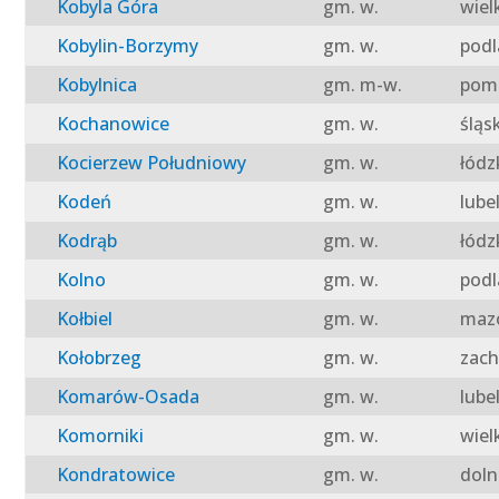
Kobyla Góra
gm. w.
wiel
Kobylin-Borzymy
gm. w.
podl
Kobylnica
gm. m-w.
pomo
Kochanowice
gm. w.
śląs
Kocierzew Południowy
gm. w.
łódz
Kodeń
gm. w.
lube
Kodrąb
gm. w.
łódz
Kolno
gm. w.
podl
Kołbiel
gm. w.
mazo
Kołobrzeg
gm. w.
zach
Komarów-Osada
gm. w.
lube
Komorniki
gm. w.
wiel
Kondratowice
gm. w.
doln