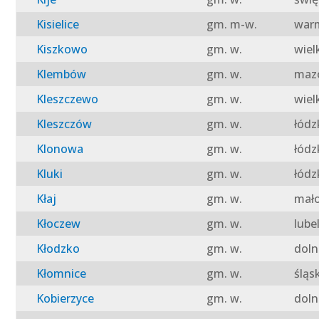
Kisielice
gm. m-w.
warm
Kiszkowo
gm. w.
wiel
Klembów
gm. w.
mazo
Kleszczewo
gm. w.
wiel
Kleszczów
gm. w.
łódz
Klonowa
gm. w.
łódz
Kluki
gm. w.
łódz
Kłaj
gm. w.
mało
Kłoczew
gm. w.
lube
Kłodzko
gm. w.
doln
Kłomnice
gm. w.
śląs
Kobierzyce
gm. w.
doln