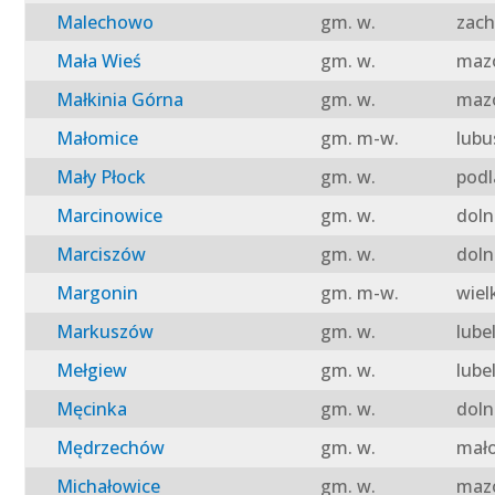
Malechowo
gm. w.
zach
Mała Wieś
gm. w.
mazo
Małkinia Górna
gm. w.
mazo
Małomice
gm. m-w.
lubu
Mały Płock
gm. w.
podl
Marcinowice
gm. w.
doln
Marciszów
gm. w.
doln
Margonin
gm. m-w.
wiel
Markuszów
gm. w.
lube
Mełgiew
gm. w.
lube
Męcinka
gm. w.
doln
Mędrzechów
gm. w.
mało
Michałowice
gm. w.
mazo