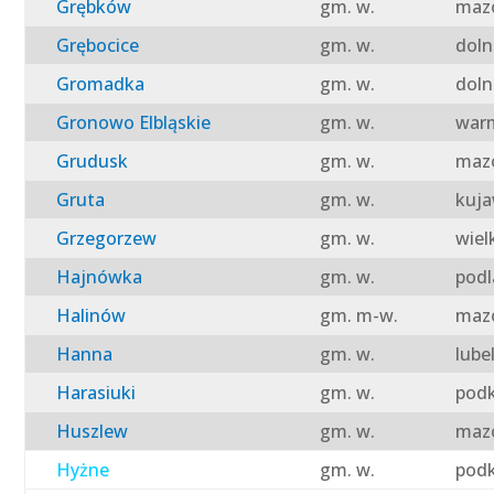
Grębków
gm. w.
mazo
Grębocice
gm. w.
doln
Gromadka
gm. w.
doln
Gronowo Elbląskie
gm. w.
warm
Grudusk
gm. w.
mazo
Gruta
gm. w.
kuja
Grzegorzew
gm. w.
wiel
Hajnówka
gm. w.
podl
Halinów
gm. m-w.
mazo
Hanna
gm. w.
lube
Harasiuki
gm. w.
podk
Huszlew
gm. w.
mazo
Hyżne
gm. w.
podk