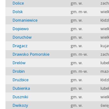
Dolice
gm. w.
zach
Dolsk
gm. m-w.
wiel
Domaniewice
gm. w.
łódz
Dopiewo
gm. w.
wiel
Doruchów
gm. w.
wiel
Dragacz
gm. w.
kuja
Drawsko Pomorskie
gm. m-w.
zach
Drelów
gm. w.
lube
Drobin
gm. m-w.
mazo
Drużbice
gm. w.
łódz
Dubienka
gm. w.
lube
Duszniki
gm. w.
wiel
Dwikozy
gm. w.
świę