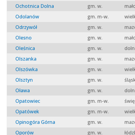
Ochotnica Dolna
gm. w.
mało
Odolanów
gm. m-w.
wiel
Odrzywół
gm. w.
mazo
Olesno
gm. w.
mało
Oleśnica
gm. w.
doln
Olszanka
gm. w.
mazo
Olszówka
gm. w.
wiel
Olsztyn
gm. w.
śląs
Oława
gm. w.
doln
Opatowiec
gm. m-w.
świę
Opatówek
gm. m-w.
wiel
Opinogóra Górna
gm. w.
mazo
Oporów
gm. w.
łódz