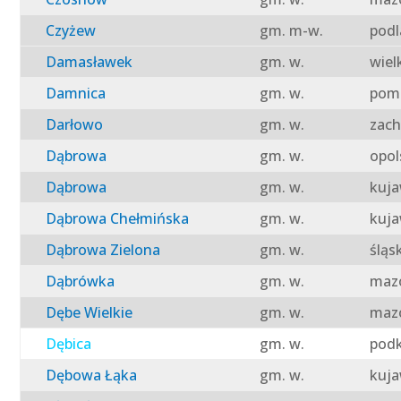
Czyżew
gm. m-w.
podl
Damasławek
gm. w.
wiel
Damnica
gm. w.
pomo
Darłowo
gm. w.
zach
Dąbrowa
gm. w.
opol
Dąbrowa
gm. w.
kuja
Dąbrowa Chełmińska
gm. w.
kuja
Dąbrowa Zielona
gm. w.
śląs
Dąbrówka
gm. w.
mazo
Dębe Wielkie
gm. w.
mazo
Dębica
gm. w.
podk
Dębowa Łąka
gm. w.
kuja