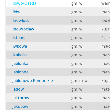
Iłowo-Osada
gm. w.
warm
Iłów
gm. w.
mazo
Inowłódz
gm. w.
łódz
Inowrocław
gm. w.
kuja
Istebna
gm. w.
śląs
Iwkowa
gm. w.
mało
Izabelin
gm. w.
mazo
Jabłonka
gm. w.
mało
Jabłonna
gm. w.
mazo
Jabłonowo Pomorskie
gm. m-w.
kuja
Jadów
gm. w.
mazo
Jaktorów
gm. w.
mazo
Jakubów
gm. w.
mazo