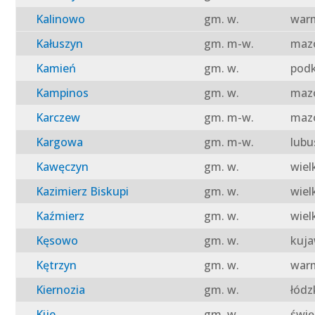
Kalinowo
gm. w.
warm
Kałuszyn
gm. m-w.
mazo
Kamień
gm. w.
podk
Kampinos
gm. w.
mazo
Karczew
gm. m-w.
mazo
Kargowa
gm. m-w.
lubu
Kawęczyn
gm. w.
wiel
Kazimierz Biskupi
gm. w.
wiel
Kaźmierz
gm. w.
wiel
Kęsowo
gm. w.
kuja
Kętrzyn
gm. w.
warm
Kiernozia
gm. w.
łódz
Kije
gm. w.
świę