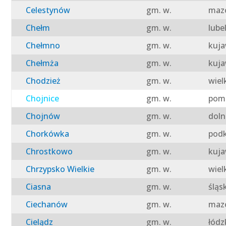
Celestynów
gm. w.
mazo
Chełm
gm. w.
lube
Chełmno
gm. w.
kuja
Chełmża
gm. w.
kuja
Chodzież
gm. w.
wiel
Chojnice
gm. w.
pomo
Chojnów
gm. w.
doln
Chorkówka
gm. w.
podk
Chrostkowo
gm. w.
kuja
Chrzypsko Wielkie
gm. w.
wiel
Ciasna
gm. w.
śląs
Ciechanów
gm. w.
mazo
Cielądz
gm. w.
łódz