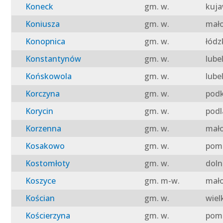
Koneck
gm. w.
kuja
Koniusza
gm. w.
mało
Konopnica
gm. w.
łódz
Konstantynów
gm. w.
lube
Końskowola
gm. w.
lube
Korczyna
gm. w.
podk
Korycin
gm. w.
podl
Korzenna
gm. w.
mało
Kosakowo
gm. w.
pomo
Kostomłoty
gm. w.
doln
Koszyce
gm. m-w.
mało
Kościan
gm. w.
wiel
Kościerzyna
gm. w.
pomo