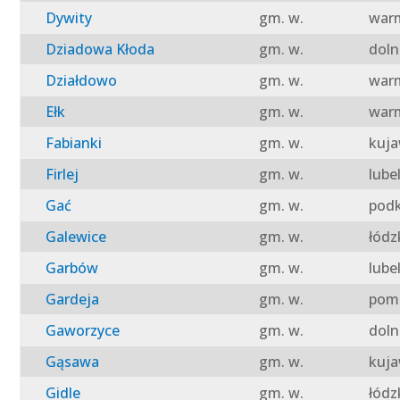
Dywity
gm. w.
warm
Dziadowa Kłoda
gm. w.
doln
Działdowo
gm. w.
warm
Ełk
gm. w.
warm
Fabianki
gm. w.
kuja
Firlej
gm. w.
lube
Gać
gm. w.
podk
Galewice
gm. w.
łódz
Garbów
gm. w.
lube
Gardeja
gm. w.
pomo
Gaworzyce
gm. w.
doln
Gąsawa
gm. w.
kuja
Gidle
gm. w.
łódz