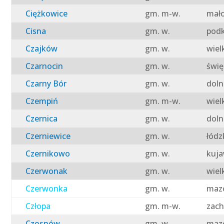
Ciężkowice
gm. m-w.
mało
Cisna
gm. w.
podk
Czajków
gm. w.
wiel
Czarnocin
gm. w.
świę
Czarny Bór
gm. w.
doln
Czempiń
gm. m-w.
wiel
Czernica
gm. w.
doln
Czerniewice
gm. w.
łódz
Czernikowo
gm. w.
kuja
Czerwonak
gm. w.
wiel
Czerwonka
gm. w.
mazo
Człopa
gm. m-w.
zach
Czosnów
gm. w.
mazo