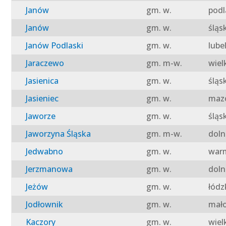
Janów
gm. w.
podl
Janów
gm. w.
śląs
Janów Podlaski
gm. w.
lube
Jaraczewo
gm. m-w.
wiel
Jasienica
gm. w.
śląs
Jasieniec
gm. w.
mazo
Jaworze
gm. w.
śląs
Jaworzyna Śląska
gm. m-w.
doln
Jedwabno
gm. w.
warm
Jerzmanowa
gm. w.
doln
Jeżów
gm. w.
łódz
Jodłownik
gm. w.
mało
Kaczory
gm. w.
wiel