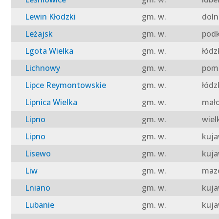
Lewin Kłodzki
gm. w.
doln
Leżajsk
gm. w.
podk
Lgota Wielka
gm. w.
łódz
Lichnowy
gm. w.
pomo
Lipce Reymontowskie
gm. w.
łódz
Lipnica Wielka
gm. w.
mało
Lipno
gm. w.
wiel
Lipno
gm. w.
kuja
Lisewo
gm. w.
kuja
Liw
gm. w.
mazo
Lniano
gm. w.
kuja
Lubanie
gm. w.
kuja