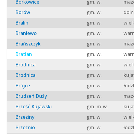
Borkowice
gm. w.
mazo
Borów
gm. w.
doln
Bralin
gm. w.
wiel
Braniewo
gm. w.
warm
Brańszczyk
gm. w.
mazo
Bratian
gm. w.
warm
Brodnica
gm. w.
wiel
Brodnica
gm. w.
kuja
Brójce
gm. w.
łódz
Brudzeń Duży
gm. w.
mazo
Brześć Kujawski
gm. m-w.
kuja
Brzeziny
gm. w.
wiel
Brzeźnio
gm. w.
łódz