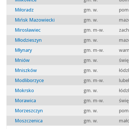
Miłoradz
gm. w.
pomo
Mińsk Mazowiecki
gm. w.
mazo
Mirosławiec
gm. m-w.
zach
Młodzieszyn
gm. w.
mazo
Młynary
gm. m-w.
warm
Mniów
gm. w.
świę
Mniszków
gm. w.
łódz
Modliborzyce
gm. m-w.
lube
Mokrsko
gm. w.
łódz
Morawica
gm. m-w.
świę
Morzeszczyn
gm. w.
pomo
Moszczenica
gm. w.
mało