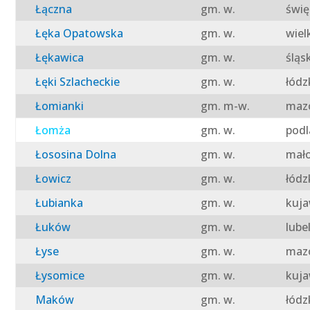
Łączna
gm. w.
świę
Łęka Opatowska
gm. w.
wiel
Łękawica
gm. w.
śląs
Łęki Szlacheckie
gm. w.
łódz
Łomianki
gm. m-w.
mazo
Łomża
gm. w.
podl
Łososina Dolna
gm. w.
mało
Łowicz
gm. w.
łódz
Łubianka
gm. w.
kuja
Łuków
gm. w.
lube
Łyse
gm. w.
mazo
Łysomice
gm. w.
kuja
Maków
gm. w.
łódz