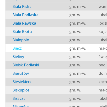
Biała Piska
gm. m-w.
warm
Biała Podlaska
gm. w.
lube
Biała Rawska
gm. m-w.
łódz
Białe Błota
gm. w.
kuja
Białopole
gm. w.
lube
Biecz
gm. m-w.
mało
Bieliny
gm. w.
świę
Bielsk Podlaski
gm. w.
podl
Bierutów
gm. m-w.
doln
Biesiekierz
gm. w.
zach
Biskupice
gm. w.
mało
Biszcza
gm. w.
lube
Blizanów
gm. w.
wiel