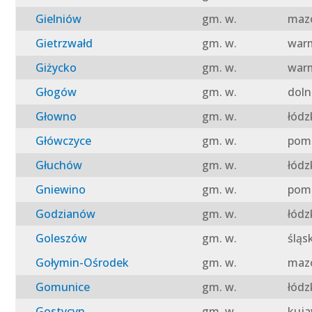
Gielniów
gm. w.
mazo
Gietrzwałd
gm. w.
warm
Giżycko
gm. w.
warm
Głogów
gm. w.
doln
Głowno
gm. w.
łódz
Główczyce
gm. w.
pomo
Głuchów
gm. w.
łódz
Gniewino
gm. w.
pomo
Godzianów
gm. w.
łódz
Goleszów
gm. w.
śląs
Gołymin-Ośrodek
gm. w.
mazo
Gomunice
gm. w.
łódz
Gostycyn
gm. w.
kuja