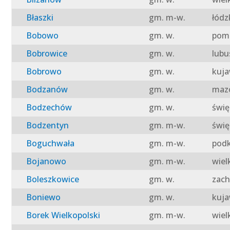
Błaszki
gm. m-w.
łódz
Bobowo
gm. w.
pomo
Bobrowice
gm. w.
lubu
Bobrowo
gm. w.
kuja
Bodzanów
gm. w.
mazo
Bodzechów
gm. w.
świę
Bodzentyn
gm. m-w.
świę
Boguchwała
gm. m-w.
podk
Bojanowo
gm. m-w.
wiel
Boleszkowice
gm. w.
zach
Boniewo
gm. w.
kuja
Borek Wielkopolski
gm. m-w.
wiel