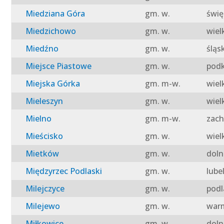
Miedziana Góra
gm. w.
świę
Miedzichowo
gm. w.
wiel
Miedźno
gm. w.
śląs
Miejsce Piastowe
gm. w.
podk
Miejska Górka
gm. m-w.
wiel
Mieleszyn
gm. w.
wiel
Mielno
gm. m-w.
zach
Mieścisko
gm. w.
wiel
Mietków
gm. w.
doln
Międzyrzec Podlaski
gm. w.
lube
Milejczyce
gm. w.
podl
Milejewo
gm. w.
warm
Miłkowice
gm. w.
doln