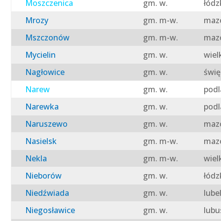
Moszczenica
gm. w.
łódz
Mrozy
gm. m-w.
mazo
Mszczonów
gm. m-w.
mazo
Mycielin
gm. w.
wiel
Nagłowice
gm. w.
świę
Narew
gm. w.
podl
Narewka
gm. w.
podl
Naruszewo
gm. w.
mazo
Nasielsk
gm. m-w.
mazo
Nekla
gm. m-w.
wiel
Nieborów
gm. w.
łódz
Niedźwiada
gm. w.
lube
Niegosławice
gm. w.
lubu