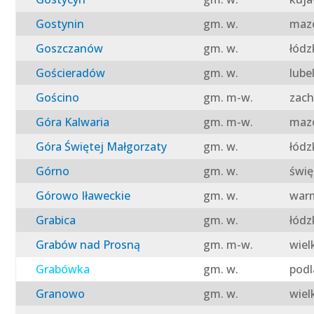
Gostynin
gm. w.
mazo
Goszczanów
gm. w.
łódz
Gościeradów
gm. w.
lube
Gościno
gm. m-w.
zach
Góra Kalwaria
gm. m-w.
mazo
Góra Świętej Małgorzaty
gm. w.
łódz
Górno
gm. w.
świę
Górowo Iławeckie
gm. w.
warm
Grabica
gm. w.
łódz
Grabów nad Prosną
gm. m-w.
wiel
Grabówka
gm. w.
podl
Granowo
gm. w.
wiel