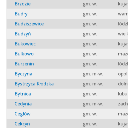
Brzozie
gm. w.
kuja
Budry
gm. w.
warm
Budziszewice
gm. w.
łódz
Budzyń
gm. w.
wiel
Bukowiec
gm. w.
kuja
Bulkowo
gm. w.
mazo
Burzenin
gm. w.
łódz
Byczyna
gm. m-w.
opol
Bystrzyca Kłodzka
gm. m-w.
doln
Bytnica
gm. w.
lubu
Cedynia
gm. m-w.
zach
Cegłów
gm. w.
mazo
Cekcyn
gm. w.
kuja