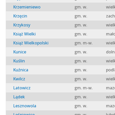
Krzemieniewo
gm. w.
wiel
Krzęcin
gm. w.
zach
Krzykosy
gm. w.
wiel
Książ Wielki
gm. w.
mało
Książ Wielkopolski
gm. m-w.
wiel
Kunice
gm. w.
doln
Kuślin
gm. w.
wiel
Kuźnica
gm. w.
podl
Kwilcz
gm. w.
wiel
Latowicz
gm. m-w.
mazo
Lądek
gm. w.
wiel
Lesznowola
gm. w.
mazo
Leśniowice
gm. w.
lube