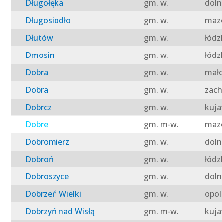
Długołęka
gm. w.
doln
Długosiodło
gm. w.
mazo
Dłutów
gm. w.
łódz
Dmosin
gm. w.
łódz
Dobra
gm. w.
mało
Dobra
gm. w.
zach
Dobrcz
gm. w.
kuja
Dobre
gm. m-w.
mazo
Dobromierz
gm. w.
doln
Dobroń
gm. w.
łódz
Dobroszyce
gm. w.
doln
Dobrzeń Wielki
gm. w.
opol
Dobrzyń nad Wisłą
gm. m-w.
kuja