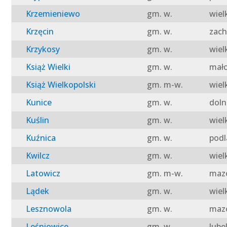
Krzemieniewo
gm. w.
wiel
Krzęcin
gm. w.
zach
Krzykosy
gm. w.
wiel
Książ Wielki
gm. w.
mało
Książ Wielkopolski
gm. m-w.
wiel
Kunice
gm. w.
doln
Kuślin
gm. w.
wiel
Kuźnica
gm. w.
podl
Kwilcz
gm. w.
wiel
Latowicz
gm. m-w.
mazo
Lądek
gm. w.
wiel
Lesznowola
gm. w.
mazo
Leśniowice
gm. w.
lube