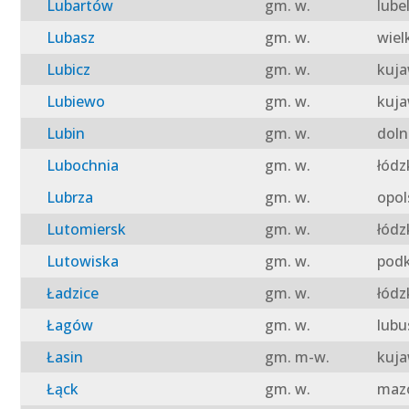
Lubartów
gm. w.
lube
Lubasz
gm. w.
wiel
Lubicz
gm. w.
kuja
Lubiewo
gm. w.
kuja
Lubin
gm. w.
doln
Lubochnia
gm. w.
łódz
Lubrza
gm. w.
opol
Lutomiersk
gm. w.
łódz
Lutowiska
gm. w.
podk
Ładzice
gm. w.
łódz
Łagów
gm. w.
lubu
Łasin
gm. m-w.
kuja
Łąck
gm. w.
mazo