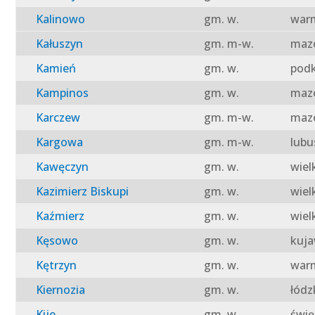
Kalinowo
gm. w.
warm
Kałuszyn
gm. m-w.
mazo
Kamień
gm. w.
podk
Kampinos
gm. w.
mazo
Karczew
gm. m-w.
mazo
Kargowa
gm. m-w.
lubu
Kawęczyn
gm. w.
wiel
Kazimierz Biskupi
gm. w.
wiel
Kaźmierz
gm. w.
wiel
Kęsowo
gm. w.
kuja
Kętrzyn
gm. w.
warm
Kiernozia
gm. w.
łódz
Kije
gm. w.
świę