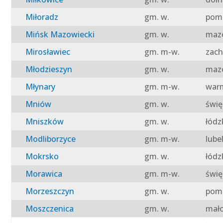
Miłoradz
gm. w.
pomo
Mińsk Mazowiecki
gm. w.
mazo
Mirosławiec
gm. m-w.
zach
Młodzieszyn
gm. w.
mazo
Młynary
gm. m-w.
warm
Mniów
gm. w.
świę
Mniszków
gm. w.
łódz
Modliborzyce
gm. m-w.
lube
Mokrsko
gm. w.
łódz
Morawica
gm. m-w.
świę
Morzeszczyn
gm. w.
pomo
Moszczenica
gm. w.
mało