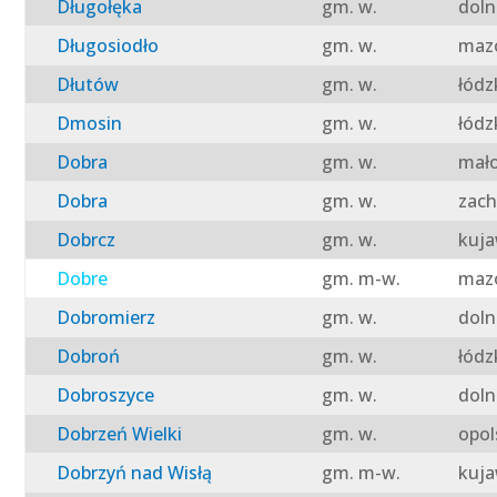
Długołęka
gm. w.
doln
Długosiodło
gm. w.
mazo
Dłutów
gm. w.
łódz
Dmosin
gm. w.
łódz
Dobra
gm. w.
mało
Dobra
gm. w.
zach
Dobrcz
gm. w.
kuja
Dobre
gm. m-w.
mazo
Dobromierz
gm. w.
doln
Dobroń
gm. w.
łódz
Dobroszyce
gm. w.
doln
Dobrzeń Wielki
gm. w.
opol
Dobrzyń nad Wisłą
gm. m-w.
kuja