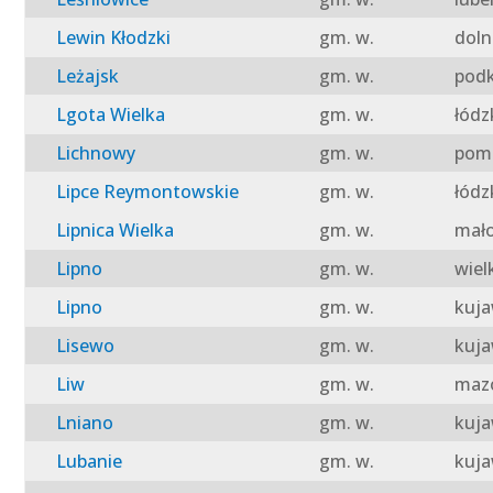
Lewin Kłodzki
gm. w.
doln
Leżajsk
gm. w.
podk
Lgota Wielka
gm. w.
łódz
Lichnowy
gm. w.
pomo
Lipce Reymontowskie
gm. w.
łódz
Lipnica Wielka
gm. w.
mało
Lipno
gm. w.
wiel
Lipno
gm. w.
kuja
Lisewo
gm. w.
kuja
Liw
gm. w.
mazo
Lniano
gm. w.
kuja
Lubanie
gm. w.
kuja