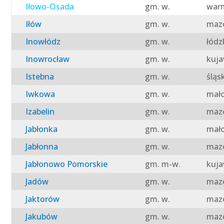
Iłowo-Osada
gm. w.
warm
Iłów
gm. w.
mazo
Inowłódz
gm. w.
łódz
Inowrocław
gm. w.
kuja
Istebna
gm. w.
śląs
Iwkowa
gm. w.
mało
Izabelin
gm. w.
mazo
Jabłonka
gm. w.
mało
Jabłonna
gm. w.
mazo
Jabłonowo Pomorskie
gm. m-w.
kuja
Jadów
gm. w.
mazo
Jaktorów
gm. w.
mazo
Jakubów
gm. w.
mazo