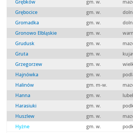
Grębków
gm. w.
mazo
Grębocice
gm. w.
doln
Gromadka
gm. w.
doln
Gronowo Elbląskie
gm. w.
warm
Grudusk
gm. w.
mazo
Gruta
gm. w.
kuja
Grzegorzew
gm. w.
wiel
Hajnówka
gm. w.
podl
Halinów
gm. m-w.
mazo
Hanna
gm. w.
lube
Harasiuki
gm. w.
podk
Huszlew
gm. w.
mazo
Hyżne
gm. w.
podk