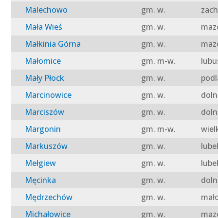
Malechowo
gm. w.
zach
Mała Wieś
gm. w.
mazo
Małkinia Górna
gm. w.
mazo
Małomice
gm. m-w.
lubu
Mały Płock
gm. w.
podl
Marcinowice
gm. w.
doln
Marciszów
gm. w.
doln
Margonin
gm. m-w.
wiel
Markuszów
gm. w.
lube
Mełgiew
gm. w.
lube
Męcinka
gm. w.
doln
Mędrzechów
gm. w.
mało
Michałowice
gm. w.
mazo