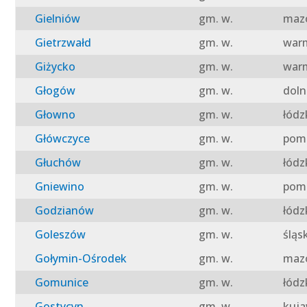
Gielniów
gm. w.
mazo
Gietrzwałd
gm. w.
warm
Giżycko
gm. w.
warm
Głogów
gm. w.
doln
Głowno
gm. w.
łódz
Główczyce
gm. w.
pomo
Głuchów
gm. w.
łódz
Gniewino
gm. w.
pomo
Godzianów
gm. w.
łódz
Goleszów
gm. w.
śląs
Gołymin-Ośrodek
gm. w.
mazo
Gomunice
gm. w.
łódz
Gostycyn
gm. w.
kuja