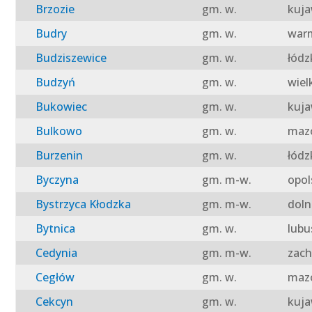
Brzozie
gm. w.
kuja
Budry
gm. w.
warm
Budziszewice
gm. w.
łódz
Budzyń
gm. w.
wiel
Bukowiec
gm. w.
kuja
Bulkowo
gm. w.
mazo
Burzenin
gm. w.
łódz
Byczyna
gm. m-w.
opol
Bystrzyca Kłodzka
gm. m-w.
doln
Bytnica
gm. w.
lubu
Cedynia
gm. m-w.
zach
Cegłów
gm. w.
mazo
Cekcyn
gm. w.
kuja