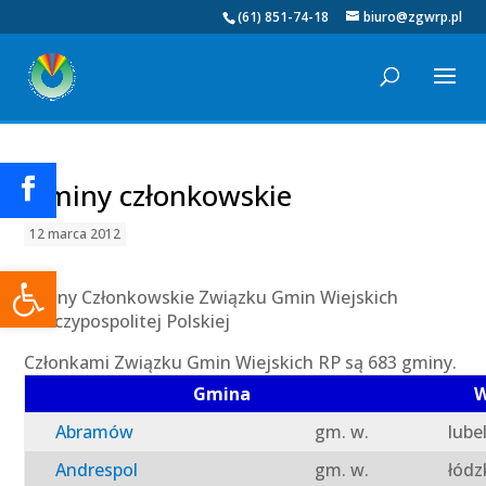
(61) 851-74-18
biuro@zgwrp.pl
Gminy członkowskie
12 marca 2012
Otwórz pasek narzędzi
Gminy Członkowskie Związku Gmin Wiejskich
Rzeczypospolitej Polskiej
Członkami Związku Gmin Wiejskich RP są 683 gminy.
Gmina
W
Abramów
gm. w.
lube
Andrespol
gm. w.
łódz