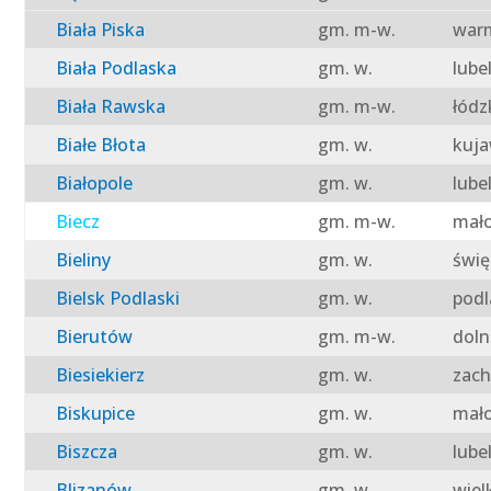
Biała Piska
gm. m-w.
warm
Biała Podlaska
gm. w.
lube
Biała Rawska
gm. m-w.
łódz
Białe Błota
gm. w.
kuja
Białopole
gm. w.
lube
Biecz
gm. m-w.
mało
Bieliny
gm. w.
świę
Bielsk Podlaski
gm. w.
podl
Bierutów
gm. m-w.
doln
Biesiekierz
gm. w.
zach
Biskupice
gm. w.
mało
Biszcza
gm. w.
lube
Blizanów
gm. w.
wiel