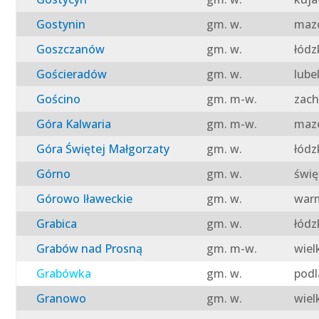
Gostynin
gm. w.
mazo
Goszczanów
gm. w.
łódz
Gościeradów
gm. w.
lube
Gościno
gm. m-w.
zach
Góra Kalwaria
gm. m-w.
mazo
Góra Świętej Małgorzaty
gm. w.
łódz
Górno
gm. w.
świę
Górowo Iławeckie
gm. w.
warm
Grabica
gm. w.
łódz
Grabów nad Prosną
gm. m-w.
wiel
Grabówka
gm. w.
podl
Granowo
gm. w.
wiel