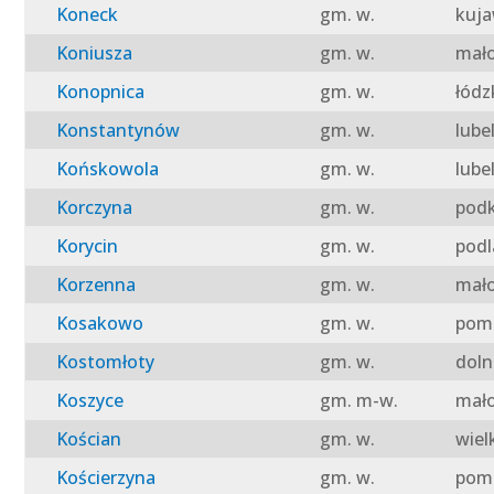
Koneck
gm. w.
kuja
Koniusza
gm. w.
mało
Konopnica
gm. w.
łódz
Konstantynów
gm. w.
lube
Końskowola
gm. w.
lube
Korczyna
gm. w.
podk
Korycin
gm. w.
podl
Korzenna
gm. w.
mało
Kosakowo
gm. w.
pomo
Kostomłoty
gm. w.
doln
Koszyce
gm. m-w.
mało
Kościan
gm. w.
wiel
Kościerzyna
gm. w.
pomo