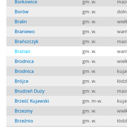
Borkowice
gm. w.
mazo
Borów
gm. w.
doln
Bralin
gm. w.
wiel
Braniewo
gm. w.
warm
Brańszczyk
gm. w.
mazo
Bratian
gm. w.
warm
Brodnica
gm. w.
wiel
Brodnica
gm. w.
kuja
Brójce
gm. w.
łódz
Brudzeń Duży
gm. w.
mazo
Brześć Kujawski
gm. m-w.
kuja
Brzeziny
gm. w.
wiel
Brzeźnio
gm. w.
łódz