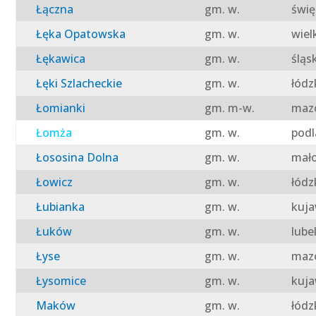
Łączna
gm. w.
świę
Łęka Opatowska
gm. w.
wiel
Łękawica
gm. w.
śląs
Łęki Szlacheckie
gm. w.
łódz
Łomianki
gm. m-w.
mazo
Łomża
gm. w.
podl
Łososina Dolna
gm. w.
mało
Łowicz
gm. w.
łódz
Łubianka
gm. w.
kuja
Łuków
gm. w.
lube
Łyse
gm. w.
mazo
Łysomice
gm. w.
kuja
Maków
gm. w.
łódz