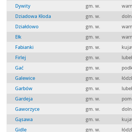
Dywity
gm. w.
warm
Dziadowa Kłoda
gm. w.
doln
Działdowo
gm. w.
warm
Ełk
gm. w.
warm
Fabianki
gm. w.
kuja
Firlej
gm. w.
lube
Gać
gm. w.
podk
Galewice
gm. w.
łódz
Garbów
gm. w.
lube
Gardeja
gm. w.
pomo
Gaworzyce
gm. w.
doln
Gąsawa
gm. w.
kuja
Gidle
gm. w.
łódz