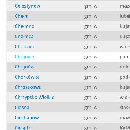
Celestynów
gm. w.
mazo
Chełm
gm. w.
lube
Chełmno
gm. w.
kuja
Chełmża
gm. w.
kuja
Chodzież
gm. w.
wiel
Chojnice
gm. w.
pomo
Chojnów
gm. w.
doln
Chorkówka
gm. w.
podk
Chrostkowo
gm. w.
kuja
Chrzypsko Wielkie
gm. w.
wiel
Ciasna
gm. w.
śląs
Ciechanów
gm. w.
mazo
Cielądz
gm. w.
łódz