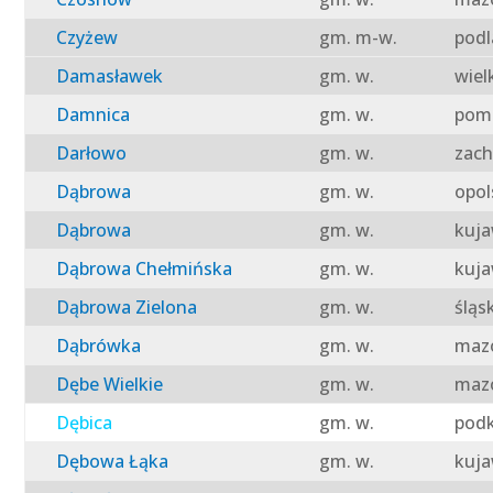
Czyżew
gm. m-w.
podl
Damasławek
gm. w.
wiel
Damnica
gm. w.
pomo
Darłowo
gm. w.
zach
Dąbrowa
gm. w.
opol
Dąbrowa
gm. w.
kuja
Dąbrowa Chełmińska
gm. w.
kuja
Dąbrowa Zielona
gm. w.
śląs
Dąbrówka
gm. w.
mazo
Dębe Wielkie
gm. w.
mazo
Dębica
gm. w.
podk
Dębowa Łąka
gm. w.
kuja