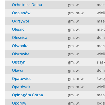
Ochotnica Dolna
gm. w.
mało
Odolanów
gm. m-w.
wiel
Odrzywół
gm. w.
mazo
Olesno
gm. w.
mało
Oleśnica
gm. w.
doln
Olszanka
gm. w.
mazo
Olszówka
gm. w.
wiel
Olsztyn
gm. w.
śląs
Oława
gm. w.
doln
Opatowiec
gm. m-w.
świę
Opatówek
gm. m-w.
wiel
Opinogóra Górna
gm. w.
mazo
Oporów
gm. w.
łódz