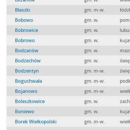
Błaszki
gm. m-w.
łódz
Bobowo
gm. w.
pomo
Bobrowice
gm. w.
lubu
Bobrowo
gm. w.
kuja
Bodzanów
gm. w.
mazo
Bodzechów
gm. w.
świę
Bodzentyn
gm. m-w.
świę
Boguchwała
gm. m-w.
podk
Bojanowo
gm. m-w.
wiel
Boleszkowice
gm. w.
zach
Boniewo
gm. w.
kuja
Borek Wielkopolski
gm. m-w.
wiel