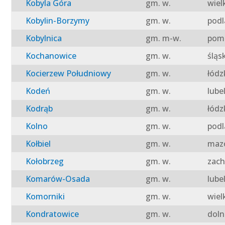
Kobyla Góra
gm. w.
wiel
Kobylin-Borzymy
gm. w.
podl
Kobylnica
gm. m-w.
pomo
Kochanowice
gm. w.
śląs
Kocierzew Południowy
gm. w.
łódz
Kodeń
gm. w.
lube
Kodrąb
gm. w.
łódz
Kolno
gm. w.
podl
Kołbiel
gm. w.
mazo
Kołobrzeg
gm. w.
zach
Komarów-Osada
gm. w.
lube
Komorniki
gm. w.
wiel
Kondratowice
gm. w.
doln