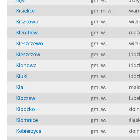
Kisielice
gm. m-w.
warm
Kiszkowo
gm. w.
wiel
Klembów
gm. w.
mazo
Kleszczewo
gm. w.
wiel
Kleszczów
gm. w.
łódz
Klonowa
gm. w.
łódz
Kluki
gm. w.
łódz
Kłaj
gm. w.
mało
Kłoczew
gm. w.
lube
Kłodzko
gm. w.
doln
Kłomnice
gm. w.
śląs
Kobierzyce
gm. w.
doln