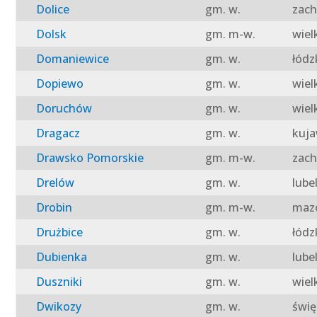
Dolice
gm. w.
zach
Dolsk
gm. m-w.
wiel
Domaniewice
gm. w.
łódz
Dopiewo
gm. w.
wiel
Doruchów
gm. w.
wiel
Dragacz
gm. w.
kuja
Drawsko Pomorskie
gm. m-w.
zach
Drelów
gm. w.
lube
Drobin
gm. m-w.
mazo
Drużbice
gm. w.
łódz
Dubienka
gm. w.
lube
Duszniki
gm. w.
wiel
Dwikozy
gm. w.
świę