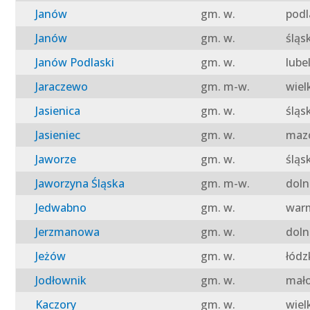
Janów
gm. w.
podl
Janów
gm. w.
śląs
Janów Podlaski
gm. w.
lube
Jaraczewo
gm. m-w.
wiel
Jasienica
gm. w.
śląs
Jasieniec
gm. w.
mazo
Jaworze
gm. w.
śląs
Jaworzyna Śląska
gm. m-w.
doln
Jedwabno
gm. w.
warm
Jerzmanowa
gm. w.
doln
Jeżów
gm. w.
łódz
Jodłownik
gm. w.
mało
Kaczory
gm. w.
wiel