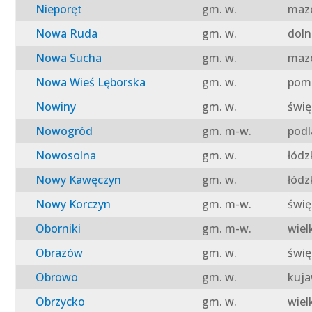
Nieporęt
gm. w.
mazo
Nowa Ruda
gm. w.
doln
Nowa Sucha
gm. w.
mazo
Nowa Wieś Lęborska
gm. w.
pomo
Nowiny
gm. w.
świę
Nowogród
gm. m-w.
podl
Nowosolna
gm. w.
łódz
Nowy Kawęczyn
gm. w.
łódz
Nowy Korczyn
gm. m-w.
świę
Oborniki
gm. m-w.
wiel
Obrazów
gm. w.
świę
Obrowo
gm. w.
kuja
Obrzycko
gm. w.
wiel