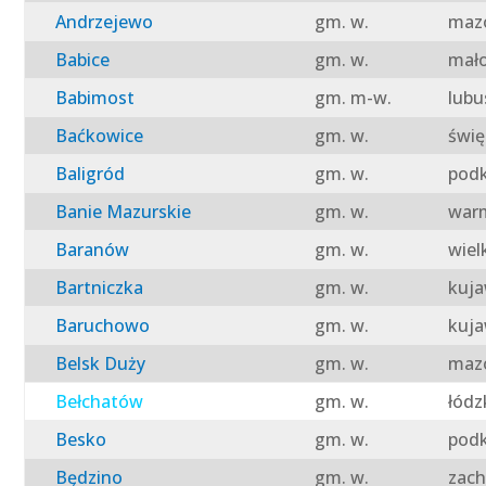
Andrzejewo
gm. w.
mazo
Babice
gm. w.
mało
Babimost
gm. m-w.
lubu
Baćkowice
gm. w.
świę
Baligród
gm. w.
podk
Banie Mazurskie
gm. w.
warm
Baranów
gm. w.
wiel
Bartniczka
gm. w.
kuja
Baruchowo
gm. w.
kuja
Belsk Duży
gm. w.
mazo
Bełchatów
gm. w.
łódz
Besko
gm. w.
podk
Będzino
gm. w.
zach