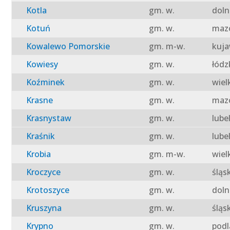
Kotla
gm. w.
doln
Kotuń
gm. w.
mazo
Kowalewo Pomorskie
gm. m-w.
kuja
Kowiesy
gm. w.
łódz
Koźminek
gm. w.
wiel
Krasne
gm. w.
mazo
Krasnystaw
gm. w.
lube
Kraśnik
gm. w.
lube
Krobia
gm. m-w.
wiel
Kroczyce
gm. w.
śląs
Krotoszyce
gm. w.
doln
Kruszyna
gm. w.
śląs
Krypno
gm. w.
podl