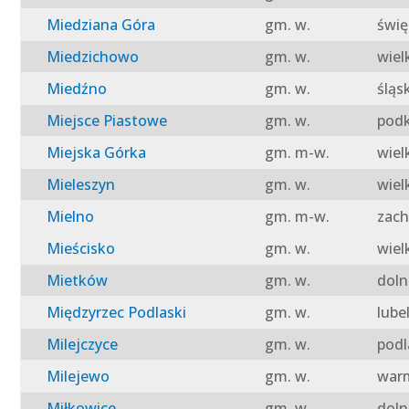
Miedziana Góra
gm. w.
świę
Miedzichowo
gm. w.
wiel
Miedźno
gm. w.
śląs
Miejsce Piastowe
gm. w.
podk
Miejska Górka
gm. m-w.
wiel
Mieleszyn
gm. w.
wiel
Mielno
gm. m-w.
zach
Mieścisko
gm. w.
wiel
Mietków
gm. w.
doln
Międzyrzec Podlaski
gm. w.
lube
Milejczyce
gm. w.
podl
Milejewo
gm. w.
warm
Miłkowice
gm. w.
doln