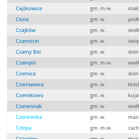
Ciężkowice
gm. m-w.
mało
Cisna
gm. w.
podk
Czajków
gm. w.
wiel
Czarnocin
gm. w.
świę
Czarny Bór
gm. w.
doln
Czempiń
gm. m-w.
wiel
Czernica
gm. w.
doln
Czerniewice
gm. w.
łódz
Czernikowo
gm. w.
kuja
Czerwonak
gm. w.
wiel
Czerwonka
gm. w.
mazo
Człopa
gm. m-w.
zach
Czosnów
gm. w.
mazo