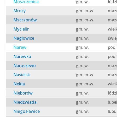
Moszczenica
gm. w.
łódz
Mrozy
gm. m-w.
mazo
Mszczonów
gm. m-w.
mazo
Mycielin
gm. w.
wiel
Nagłowice
gm. w.
świę
Narew
gm. w.
podl
Narewka
gm. w.
podl
Naruszewo
gm. w.
mazo
Nasielsk
gm. m-w.
mazo
Nekla
gm. m-w.
wiel
Nieborów
gm. w.
łódz
Niedźwiada
gm. w.
lube
Niegosławice
gm. w.
lubu