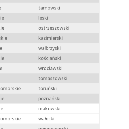
e
tarnowski
ie
leski
ie
ostrzeszowski
skie
kazimierski
e
wałbrzyski
ie
kościański
e
wrocławski
tomaszowski
omorskie
toruński
ie
poznański
ie
makowski
omorskie
wałecki
ie
nowodworski