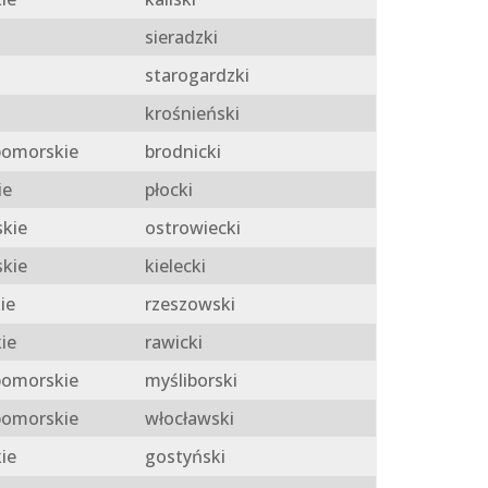
sieradzki
starogardzki
krośnieński
omorskie
brodnicki
ie
płocki
skie
ostrowiecki
skie
kielecki
ie
rzeszowski
ie
rawicki
omorskie
myśliborski
omorskie
włocławski
ie
gostyński