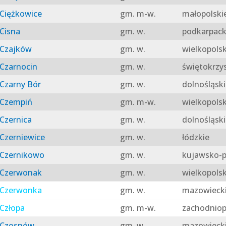
Ciężkowice
gm. m-w.
małopolski
Cisna
gm. w.
podkarpack
Czajków
gm. w.
wielkopolsk
Czarnocin
gm. w.
świętokrzy
Czarny Bór
gm. w.
dolnośląski
Czempiń
gm. m-w.
wielkopolsk
Czernica
gm. w.
dolnośląski
Czerniewice
gm. w.
łódzkie
Czernikowo
gm. w.
kujawsko-p
Czerwonak
gm. w.
wielkopolsk
Czerwonka
gm. w.
mazowieck
Człopa
gm. m-w.
zachodniop
Czosnów
gm. w.
mazowieck