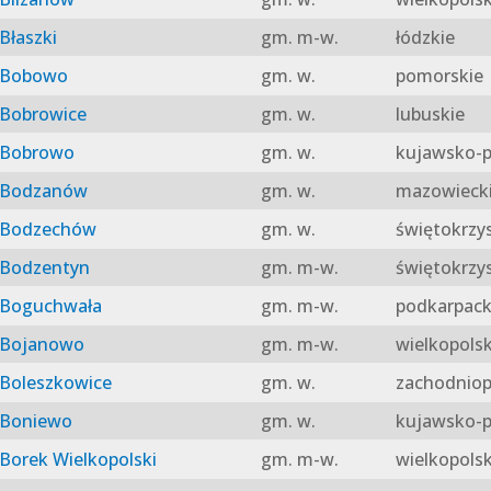
Błaszki
gm. m-w.
łódzkie
Bobowo
gm. w.
pomorskie
Bobrowice
gm. w.
lubuskie
Bobrowo
gm. w.
kujawsko-p
Bodzanów
gm. w.
mazowieck
Bodzechów
gm. w.
świętokrzy
Bodzentyn
gm. m-w.
świętokrzy
Boguchwała
gm. m-w.
podkarpack
Bojanowo
gm. m-w.
wielkopolsk
Boleszkowice
gm. w.
zachodniop
Boniewo
gm. w.
kujawsko-p
Borek Wielkopolski
gm. m-w.
wielkopolsk