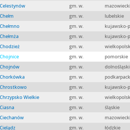
Celestynów
gm. w.
mazowieck
Chełm
gm. w.
lubelskie
Chełmno
gm. w.
kujawsko-p
Chełmża
gm. w.
kujawsko-p
Chodzież
gm. w.
wielkopolsk
Chojnice
gm. w.
pomorskie
Chojnów
gm. w.
dolnośląski
Chorkówka
gm. w.
podkarpack
Chrostkowo
gm. w.
kujawsko-p
Chrzypsko Wielkie
gm. w.
wielkopolsk
Ciasna
gm. w.
śląskie
Ciechanów
gm. w.
mazowieck
Cielądz
gm. w.
łódzkie