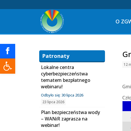
O ZG
Gm
Patronaty
Otwórz pasek narzędzi
12 
Lokalne centra
cyberbezpieczeństwa
tematem bezpłatnego
webinaru!
Gmi
Odbyło się: 30 lipca 2026
Czł
23 lipca 2026
Plan bezpieczeństwa wody
– WANiR zaprasza na
webinar!