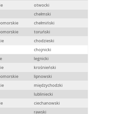
ie
otwocki
chełmski
omorskie
chełmiński
omorskie
toruński
ie
chodzieski
chojnicki
e
legnicki
ie
krośnieński
omorskie
lipnowski
ie
międzychodzki
lubliniecki
ie
ciechanowski
rawski