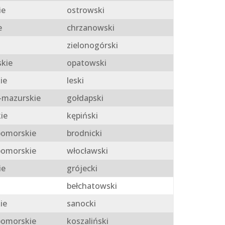
ie
ostrowski
e
chrzanowski
zielonogórski
skie
opatowski
ie
leski
mazurskie
gołdapski
ie
kępiński
omorskie
brodnicki
omorskie
włocławski
ie
grójecki
bełchatowski
ie
sanocki
omorskie
koszaliński