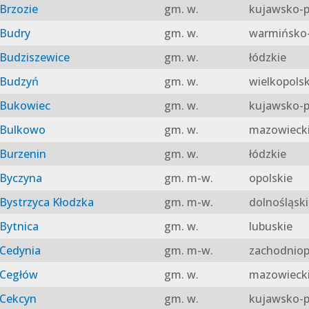
Brzozie
gm. w.
kujawsko-p
Budry
gm. w.
warmińsko-
Budziszewice
gm. w.
łódzkie
Budzyń
gm. w.
wielkopolsk
Bukowiec
gm. w.
kujawsko-p
Bulkowo
gm. w.
mazowieck
Burzenin
gm. w.
łódzkie
Byczyna
gm. m-w.
opolskie
Bystrzyca Kłodzka
gm. m-w.
dolnośląski
Bytnica
gm. w.
lubuskie
Cedynia
gm. m-w.
zachodniop
Cegłów
gm. w.
mazowieck
Cekcyn
gm. w.
kujawsko-p