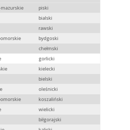
mazurskie
piski
bialski
rawski
omorskie
bydgoski
chełmski
e
gorlicki
skie
kielecki
bielski
e
oleśnicki
omorskie
koszaliński
e
wielicki
biłgorajski
ie
kaliski