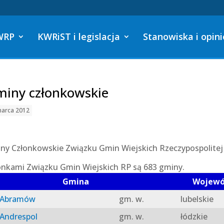
WRP
KWRiST i legislacja
Stanowiska i opini
iny członkowskie
marca 2012
ny Członkowskie Związku Gmin Wiejskich Rzeczypospolitej 
onkami Związku Gmin Wiejskich RP są 683 gminy.
Gmina
Wojew
Abramów
gm. w.
lubelskie
Andrespol
gm. w.
łódzkie