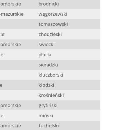
omorskie
brodnicki
mazurskie
węgorzewski
tomaszowski
ie
chodzieski
omorskie
świecki
ie
płocki
sieradzki
kluczborski
e
kłodzki
krośnieński
omorskie
gryfiński
ie
miński
omorskie
tucholski