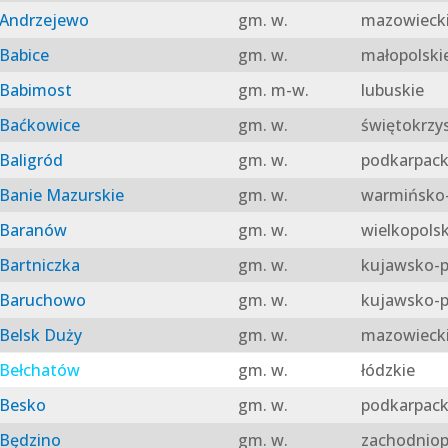
Andrzejewo
gm. w.
mazowieck
Babice
gm. w.
małopolski
Babimost
gm. m-w.
lubuskie
Baćkowice
gm. w.
świętokrzy
Baligród
gm. w.
podkarpack
Banie Mazurskie
gm. w.
warmińsko-
Baranów
gm. w.
wielkopolsk
Bartniczka
gm. w.
kujawsko-p
Baruchowo
gm. w.
kujawsko-p
Belsk Duży
gm. w.
mazowieck
Bełchatów
gm. w.
łódzkie
Besko
gm. w.
podkarpack
Będzino
gm. w.
zachodniop