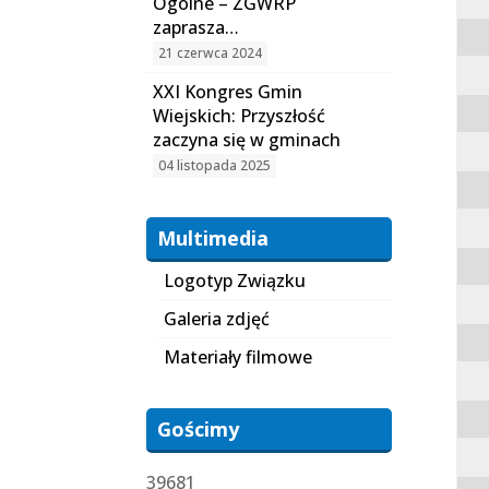
Ogólne – ZGWRP
zaprasza…
21 czerwca 2024
XXI Kongres Gmin
Wiejskich: Przyszłość
zaczyna się w gminach
04 listopada 2025
Multimedia
Logotyp Związku
Galeria zdjęć
Materiały filmowe
Gościmy
39681