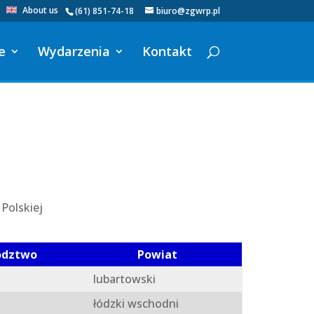
About us
(61) 851-74-18
biuro@zgwrp.pl
e
Wydarzenia
Kontakt
Polskiej
ództwo
Powiat
lubartowski
łódzki wschodni