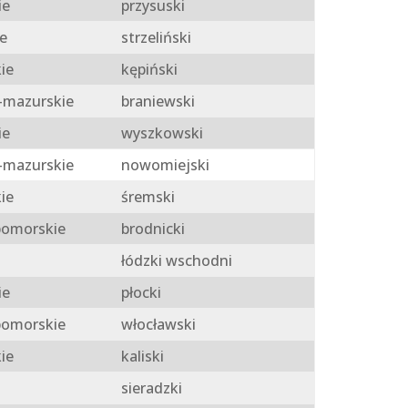
ie
przysuski
e
strzeliński
ie
kępiński
mazurskie
braniewski
ie
wyszkowski
mazurskie
nowomiejski
ie
śremski
omorskie
brodnicki
łódzki wschodni
ie
płocki
omorskie
włocławski
ie
kaliski
sieradzki