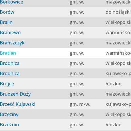
Borkowice
gm. w.
mazowieck
Borów
gm. w.
dolnośląski
Bralin
gm. w.
wielkopolsk
Braniewo
gm. w.
warmińsko-
Brańszczyk
gm. w.
mazowieck
Bratian
gm. w.
warmińsko-
Brodnica
gm. w.
wielkopolsk
Brodnica
gm. w.
kujawsko-p
Brójce
gm. w.
łódzkie
Brudzeń Duży
gm. w.
mazowieck
Brześć Kujawski
gm. m-w.
kujawsko-p
Brzeziny
gm. w.
wielkopolsk
Brzeźnio
gm. w.
łódzkie