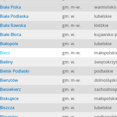
Biała Piska
gm. m-w.
warmińsko-
Biała Podlaska
gm. w.
lubelskie
Biała Rawska
gm. m-w.
łódzkie
Białe Błota
gm. w.
kujawsko-p
Białopole
gm. w.
lubelskie
Biecz
gm. m-w.
małopolski
Bieliny
gm. w.
świętokrzy
Bielsk Podlaski
gm. w.
podlaskie
Bierutów
gm. m-w.
dolnośląski
Biesiekierz
gm. w.
zachodniop
Biskupice
gm. w.
małopolski
Biszcza
gm. w.
lubelskie
Blizanów
gm. w.
wielkopolsk