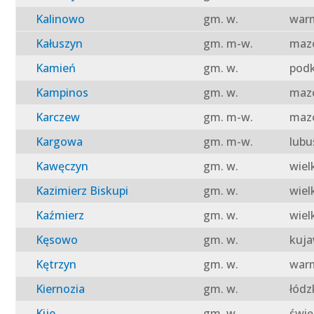
Kalinowo
gm. w.
warm
Kałuszyn
gm. m-w.
mazo
Kamień
gm. w.
podk
Kampinos
gm. w.
mazo
Karczew
gm. m-w.
mazo
Kargowa
gm. m-w.
lubu
Kawęczyn
gm. w.
wiel
Kazimierz Biskupi
gm. w.
wiel
Kaźmierz
gm. w.
wiel
Kęsowo
gm. w.
kuja
Kętrzyn
gm. w.
warm
Kiernozia
gm. w.
łódz
Kije
gm. w.
świę