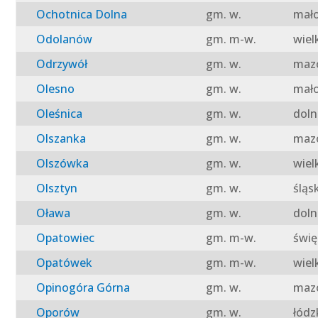
Ochotnica Dolna
gm. w.
mało
Odolanów
gm. m-w.
wiel
Odrzywół
gm. w.
mazo
Olesno
gm. w.
mało
Oleśnica
gm. w.
doln
Olszanka
gm. w.
mazo
Olszówka
gm. w.
wiel
Olsztyn
gm. w.
śląs
Oława
gm. w.
doln
Opatowiec
gm. m-w.
świę
Opatówek
gm. m-w.
wiel
Opinogóra Górna
gm. w.
mazo
Oporów
gm. w.
łódz