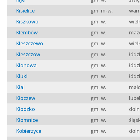
Kisielice
gm. m-w.
warm
Kiszkowo
gm. w.
wiel
Klembów
gm. w.
mazo
Kleszczewo
gm. w.
wiel
Kleszczów
gm. w.
łódz
Klonowa
gm. w.
łódz
Kluki
gm. w.
łódz
Kłaj
gm. w.
mało
Kłoczew
gm. w.
lube
Kłodzko
gm. w.
doln
Kłomnice
gm. w.
śląs
Kobierzyce
gm. w.
doln