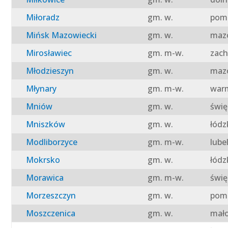
Miłoradz
gm. w.
pomo
Mińsk Mazowiecki
gm. w.
mazo
Mirosławiec
gm. m-w.
zach
Młodzieszyn
gm. w.
mazo
Młynary
gm. m-w.
warm
Mniów
gm. w.
świę
Mniszków
gm. w.
łódz
Modliborzyce
gm. m-w.
lube
Mokrsko
gm. w.
łódz
Morawica
gm. m-w.
świę
Morzeszczyn
gm. w.
pomo
Moszczenica
gm. w.
mało