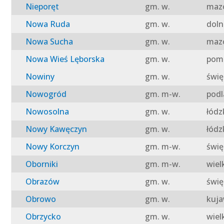
Nieporęt
gm. w.
mazo
Nowa Ruda
gm. w.
doln
Nowa Sucha
gm. w.
mazo
Nowa Wieś Lęborska
gm. w.
pomo
Nowiny
gm. w.
świę
Nowogród
gm. m-w.
podl
Nowosolna
gm. w.
łódz
Nowy Kawęczyn
gm. w.
łódz
Nowy Korczyn
gm. m-w.
świę
Oborniki
gm. m-w.
wiel
Obrazów
gm. w.
świę
Obrowo
gm. w.
kuja
Obrzycko
gm. w.
wiel