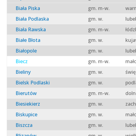
Biała Piska
gm. m-w.
warm
Biała Podlaska
gm. w.
lube
Biała Rawska
gm. m-w.
łódz
Białe Błota
gm. w.
kuja
Białopole
gm. w.
lube
Biecz
gm. m-w.
mało
Bieliny
gm. w.
świę
Bielsk Podlaski
gm. w.
podl
Bierutów
gm. m-w.
doln
Biesiekierz
gm. w.
zach
Biskupice
gm. w.
mało
Biszcza
gm. w.
lube
Blizanów
gm. w.
wiel