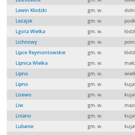
Lewin Kłodzki
gm. w.
doln
Leżajsk
gm. w.
podk
Lgota Wielka
gm. w.
łódz
Lichnowy
gm. w.
pomo
Lipce Reymontowskie
gm. w.
łódz
Lipnica Wielka
gm. w.
mało
Lipno
gm. w.
wiel
Lipno
gm. w.
kuja
Lisewo
gm. w.
kuja
Liw
gm. w.
mazo
Lniano
gm. w.
kuja
Lubanie
gm. w.
kuja