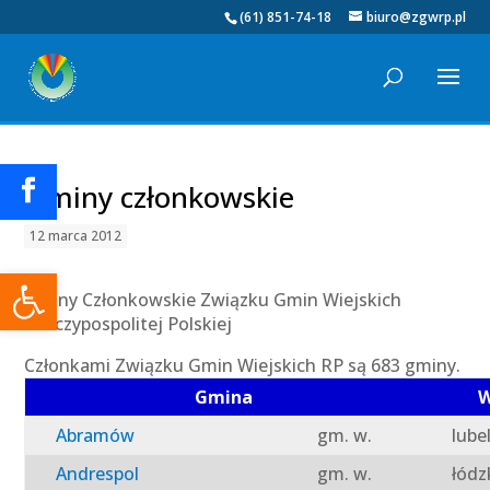
(61) 851-74-18
biuro@zgwrp.pl
Gminy członkowskie
12 marca 2012
Otwórz pasek narzędzi
Gminy Członkowskie Związku Gmin Wiejskich
Rzeczypospolitej Polskiej
Członkami Związku Gmin Wiejskich RP są 683 gminy.
Gmina
W
Abramów
gm. w.
lube
Andrespol
gm. w.
łódz