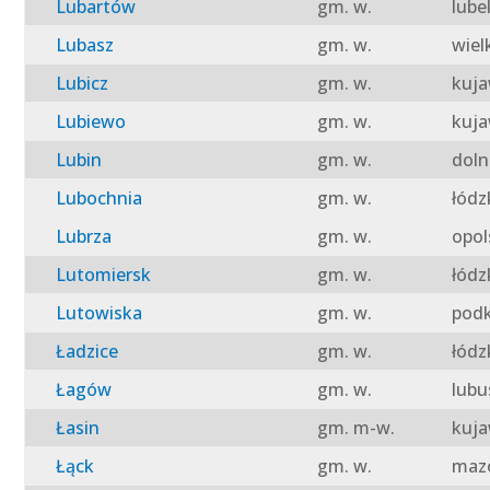
Lubartów
gm. w.
lube
Lubasz
gm. w.
wiel
Lubicz
gm. w.
kuja
Lubiewo
gm. w.
kuja
Lubin
gm. w.
doln
Lubochnia
gm. w.
łódz
Lubrza
gm. w.
opol
Lutomiersk
gm. w.
łódz
Lutowiska
gm. w.
podk
Ładzice
gm. w.
łódz
Łagów
gm. w.
lubu
Łasin
gm. m-w.
kuja
Łąck
gm. w.
mazo