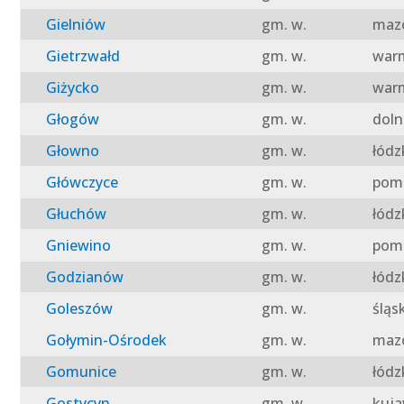
Gielniów
gm. w.
mazo
Gietrzwałd
gm. w.
warm
Giżycko
gm. w.
warm
Głogów
gm. w.
doln
Głowno
gm. w.
łódz
Główczyce
gm. w.
pomo
Głuchów
gm. w.
łódz
Gniewino
gm. w.
pomo
Godzianów
gm. w.
łódz
Goleszów
gm. w.
śląs
Gołymin-Ośrodek
gm. w.
mazo
Gomunice
gm. w.
łódz
Gostycyn
gm. w.
kuja