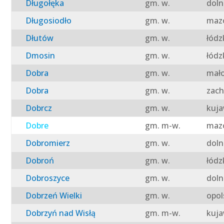
Długołęka
gm. w.
doln
Długosiodło
gm. w.
mazo
Dłutów
gm. w.
łódz
Dmosin
gm. w.
łódz
Dobra
gm. w.
mało
Dobra
gm. w.
zach
Dobrcz
gm. w.
kuja
Dobre
gm. m-w.
mazo
Dobromierz
gm. w.
doln
Dobroń
gm. w.
łódz
Dobroszyce
gm. w.
doln
Dobrzeń Wielki
gm. w.
opol
Dobrzyń nad Wisłą
gm. m-w.
kuja