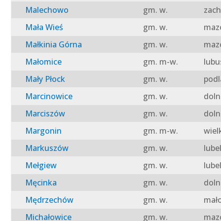
Malechowo
gm. w.
zach
Mała Wieś
gm. w.
mazo
Małkinia Górna
gm. w.
mazo
Małomice
gm. m-w.
lubu
Mały Płock
gm. w.
podl
Marcinowice
gm. w.
doln
Marciszów
gm. w.
doln
Margonin
gm. m-w.
wiel
Markuszów
gm. w.
lube
Mełgiew
gm. w.
lube
Męcinka
gm. w.
doln
Mędrzechów
gm. w.
mało
Michałowice
gm. w.
mazo