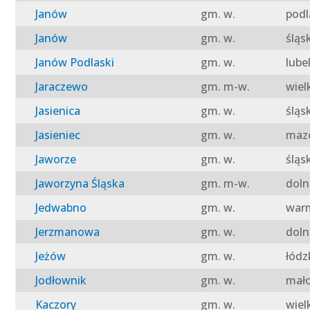
Janów
gm. w.
podl
Janów
gm. w.
śląs
Janów Podlaski
gm. w.
lube
Jaraczewo
gm. m-w.
wiel
Jasienica
gm. w.
śląs
Jasieniec
gm. w.
mazo
Jaworze
gm. w.
śląs
Jaworzyna Śląska
gm. m-w.
doln
Jedwabno
gm. w.
warm
Jerzmanowa
gm. w.
doln
Jeżów
gm. w.
łódz
Jodłownik
gm. w.
mało
Kaczory
gm. w.
wiel