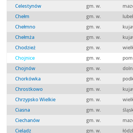
Celestynów
gm. w.
mazo
Chełm
gm. w.
lube
Chełmno
gm. w.
kuja
Chełmża
gm. w.
kuja
Chodzież
gm. w.
wiel
Chojnice
gm. w.
pomo
Chojnów
gm. w.
doln
Chorkówka
gm. w.
podk
Chrostkowo
gm. w.
kuja
Chrzypsko Wielkie
gm. w.
wiel
Ciasna
gm. w.
śląs
Ciechanów
gm. w.
mazo
Cielądz
gm. w.
łódz