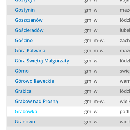
Gostynin
gm. w.
mazo
Goszczanów
gm. w.
łódz
Gościeradów
gm. w.
lube
Gościno
gm. m-w.
zach
Góra Kalwaria
gm. m-w.
mazo
Góra Świętej Małgorzaty
gm. w.
łódz
Górno
gm. w.
świę
Górowo Iławeckie
gm. w.
warm
Grabica
gm. w.
łódz
Grabów nad Prosną
gm. m-w.
wiel
Grabówka
gm. w.
podl
Granowo
gm. w.
wiel