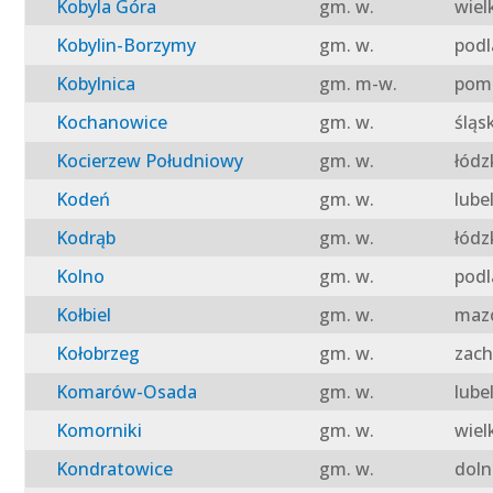
Kobyla Góra
gm. w.
wiel
Kobylin-Borzymy
gm. w.
podl
Kobylnica
gm. m-w.
pomo
Kochanowice
gm. w.
śląs
Kocierzew Południowy
gm. w.
łódz
Kodeń
gm. w.
lube
Kodrąb
gm. w.
łódz
Kolno
gm. w.
podl
Kołbiel
gm. w.
mazo
Kołobrzeg
gm. w.
zach
Komarów-Osada
gm. w.
lube
Komorniki
gm. w.
wiel
Kondratowice
gm. w.
doln