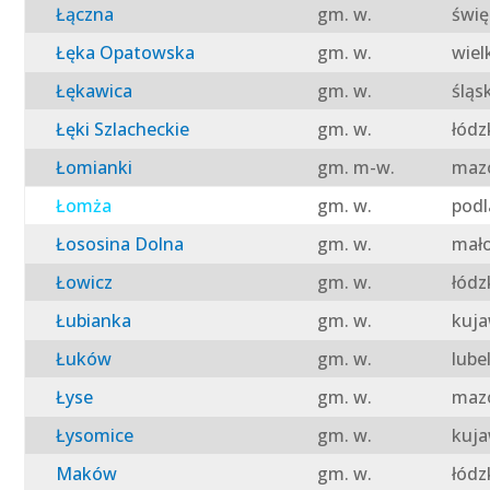
Łączna
gm. w.
świę
Łęka Opatowska
gm. w.
wiel
Łękawica
gm. w.
śląs
Łęki Szlacheckie
gm. w.
łódz
Łomianki
gm. m-w.
mazo
Łomża
gm. w.
podl
Łososina Dolna
gm. w.
mało
Łowicz
gm. w.
łódz
Łubianka
gm. w.
kuja
Łuków
gm. w.
lube
Łyse
gm. w.
mazo
Łysomice
gm. w.
kuja
Maków
gm. w.
łódz