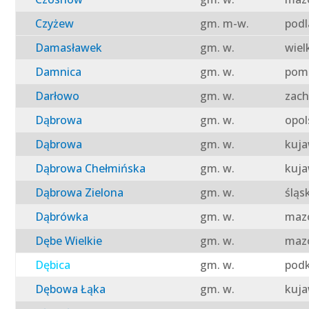
Czyżew
gm. m-w.
podl
Damasławek
gm. w.
wiel
Damnica
gm. w.
pomo
Darłowo
gm. w.
zach
Dąbrowa
gm. w.
opol
Dąbrowa
gm. w.
kuja
Dąbrowa Chełmińska
gm. w.
kuja
Dąbrowa Zielona
gm. w.
śląs
Dąbrówka
gm. w.
mazo
Dębe Wielkie
gm. w.
mazo
Dębica
gm. w.
podk
Dębowa Łąka
gm. w.
kuja