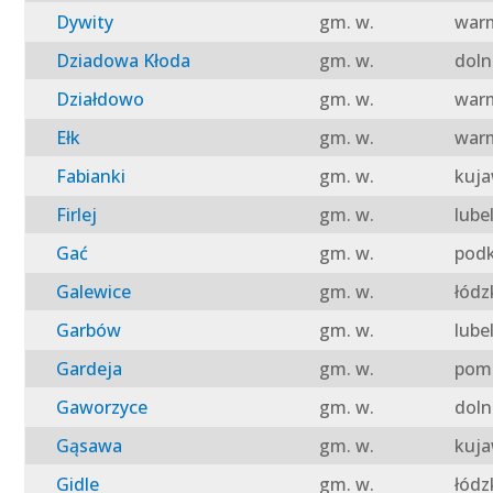
Dywity
gm. w.
warm
Dziadowa Kłoda
gm. w.
doln
Działdowo
gm. w.
warm
Ełk
gm. w.
warm
Fabianki
gm. w.
kuja
Firlej
gm. w.
lube
Gać
gm. w.
podk
Galewice
gm. w.
łódz
Garbów
gm. w.
lube
Gardeja
gm. w.
pomo
Gaworzyce
gm. w.
doln
Gąsawa
gm. w.
kuja
Gidle
gm. w.
łódz