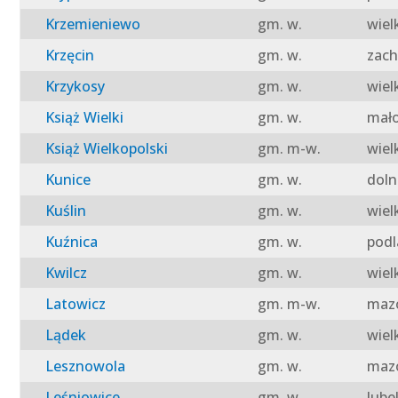
Krzemieniewo
gm. w.
wiel
Krzęcin
gm. w.
zach
Krzykosy
gm. w.
wiel
Książ Wielki
gm. w.
mało
Książ Wielkopolski
gm. m-w.
wiel
Kunice
gm. w.
doln
Kuślin
gm. w.
wiel
Kuźnica
gm. w.
podl
Kwilcz
gm. w.
wiel
Latowicz
gm. m-w.
mazo
Lądek
gm. w.
wiel
Lesznowola
gm. w.
mazo
Leśniowice
gm. w.
lube