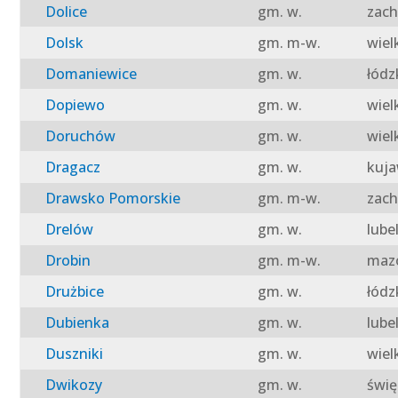
Dolice
gm. w.
zach
Dolsk
gm. m-w.
wiel
Domaniewice
gm. w.
łódz
Dopiewo
gm. w.
wiel
Doruchów
gm. w.
wiel
Dragacz
gm. w.
kuja
Drawsko Pomorskie
gm. m-w.
zach
Drelów
gm. w.
lube
Drobin
gm. m-w.
mazo
Drużbice
gm. w.
łódz
Dubienka
gm. w.
lube
Duszniki
gm. w.
wiel
Dwikozy
gm. w.
świę