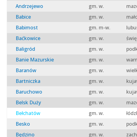
Andrzejewo
gm. w.
mazo
Babice
gm. w.
mało
Babimost
gm. m-w.
lubu
Baćkowice
gm. w.
świę
Baligród
gm. w.
podk
Banie Mazurskie
gm. w.
warm
Baranów
gm. w.
wiel
Bartniczka
gm. w.
kuja
Baruchowo
gm. w.
kuja
Belsk Duży
gm. w.
mazo
Bełchatów
gm. w.
łódz
Besko
gm. w.
podk
Będzino
gm. w.
zach