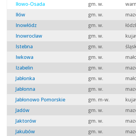
Iłowo-Osada
gm. w.
warm
Iłów
gm. w.
mazo
Inowłódz
gm. w.
łódz
Inowrocław
gm. w.
kuja
Istebna
gm. w.
śląs
Iwkowa
gm. w.
mało
Izabelin
gm. w.
mazo
Jabłonka
gm. w.
mało
Jabłonna
gm. w.
mazo
Jabłonowo Pomorskie
gm. m-w.
kuja
Jadów
gm. w.
mazo
Jaktorów
gm. w.
mazo
Jakubów
gm. w.
mazo