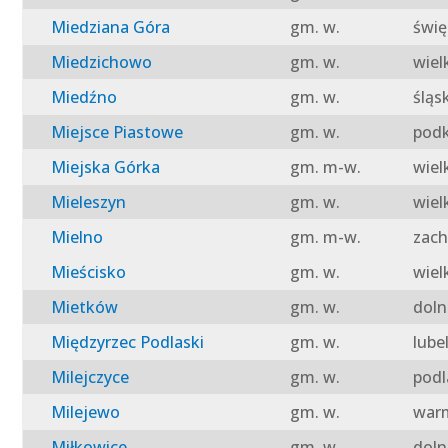
Miedziana Góra
gm. w.
świę
Miedzichowo
gm. w.
wiel
Miedźno
gm. w.
śląs
Miejsce Piastowe
gm. w.
podk
Miejska Górka
gm. m-w.
wiel
Mieleszyn
gm. w.
wiel
Mielno
gm. m-w.
zach
Mieścisko
gm. w.
wiel
Mietków
gm. w.
doln
Międzyrzec Podlaski
gm. w.
lube
Milejczyce
gm. w.
podl
Milejewo
gm. w.
warm
Miłkowice
gm. w.
doln