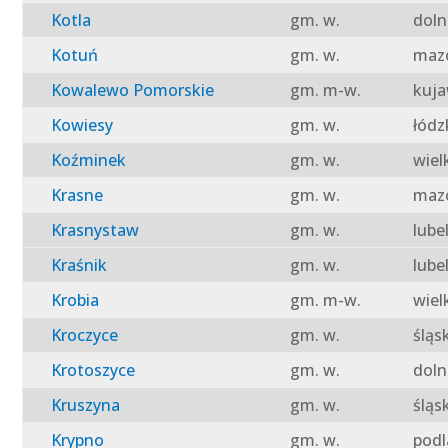
Kotla
gm. w.
doln
Kotuń
gm. w.
mazo
Kowalewo Pomorskie
gm. m-w.
kuja
Kowiesy
gm. w.
łódz
Koźminek
gm. w.
wiel
Krasne
gm. w.
mazo
Krasnystaw
gm. w.
lube
Kraśnik
gm. w.
lube
Krobia
gm. m-w.
wiel
Kroczyce
gm. w.
śląs
Krotoszyce
gm. w.
doln
Kruszyna
gm. w.
śląs
Krypno
gm. w.
podl