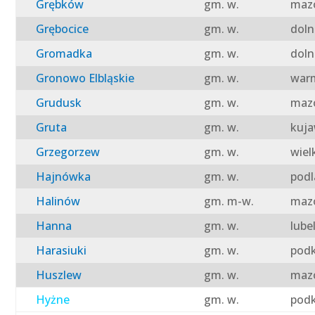
Grębków
gm. w.
mazo
Grębocice
gm. w.
doln
Gromadka
gm. w.
doln
Gronowo Elbląskie
gm. w.
warm
Grudusk
gm. w.
mazo
Gruta
gm. w.
kuja
Grzegorzew
gm. w.
wiel
Hajnówka
gm. w.
podl
Halinów
gm. m-w.
mazo
Hanna
gm. w.
lube
Harasiuki
gm. w.
podk
Huszlew
gm. w.
mazo
Hyżne
gm. w.
podk