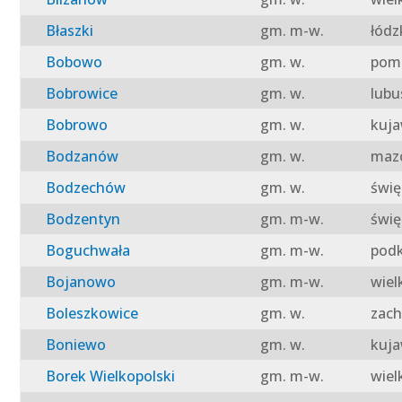
Błaszki
gm. m-w.
łódz
Bobowo
gm. w.
pomo
Bobrowice
gm. w.
lubu
Bobrowo
gm. w.
kuja
Bodzanów
gm. w.
mazo
Bodzechów
gm. w.
świę
Bodzentyn
gm. m-w.
świę
Boguchwała
gm. m-w.
podk
Bojanowo
gm. m-w.
wiel
Boleszkowice
gm. w.
zach
Boniewo
gm. w.
kuja
Borek Wielkopolski
gm. m-w.
wiel