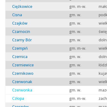
Ciężkowice
gm. m-w.
mało
Cisna
gm. w.
podk
Czajków
gm. w.
wiel
Czarnocin
gm. w.
świę
Czarny Bór
gm. w.
doln
Czempiń
gm. m-w.
wiel
Czernica
gm. w.
doln
Czerniewice
gm. w.
łódz
Czernikowo
gm. w.
kuja
Czerwonak
gm. w.
wiel
Czerwonka
gm. w.
mazo
Człopa
gm. m-w.
zach
Czosnów
gm. w.
mazo