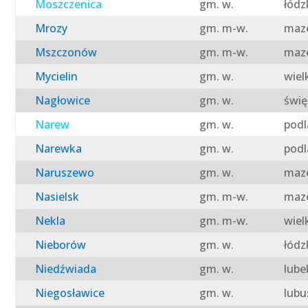
Moszczenica
gm. w.
łódz
Mrozy
gm. m-w.
mazo
Mszczonów
gm. m-w.
mazo
Mycielin
gm. w.
wiel
Nagłowice
gm. w.
świę
Narew
gm. w.
podl
Narewka
gm. w.
podl
Naruszewo
gm. w.
mazo
Nasielsk
gm. m-w.
mazo
Nekla
gm. m-w.
wiel
Nieborów
gm. w.
łódz
Niedźwiada
gm. w.
lube
Niegosławice
gm. w.
lubu