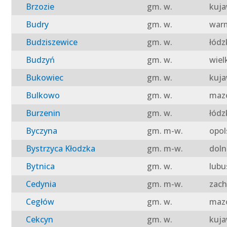
Brzozie
gm. w.
kuja
Budry
gm. w.
warm
Budziszewice
gm. w.
łódz
Budzyń
gm. w.
wiel
Bukowiec
gm. w.
kuja
Bulkowo
gm. w.
mazo
Burzenin
gm. w.
łódz
Byczyna
gm. m-w.
opol
Bystrzyca Kłodzka
gm. m-w.
doln
Bytnica
gm. w.
lubu
Cedynia
gm. m-w.
zach
Cegłów
gm. w.
mazo
Cekcyn
gm. w.
kuja