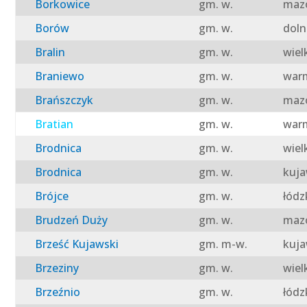
Borkowice
gm. w.
mazo
Borów
gm. w.
doln
Bralin
gm. w.
wiel
Braniewo
gm. w.
warm
Brańszczyk
gm. w.
mazo
Bratian
gm. w.
warm
Brodnica
gm. w.
wiel
Brodnica
gm. w.
kuja
Brójce
gm. w.
łódz
Brudzeń Duży
gm. w.
mazo
Brześć Kujawski
gm. m-w.
kuja
Brzeziny
gm. w.
wiel
Brzeźnio
gm. w.
łódz