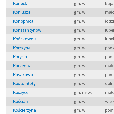
Koneck
gm. w.
kuja
Koniusza
gm. w.
mało
Konopnica
gm. w.
łódz
Konstantynów
gm. w.
lube
Końskowola
gm. w.
lube
Korczyna
gm. w.
podk
Korycin
gm. w.
podl
Korzenna
gm. w.
mało
Kosakowo
gm. w.
pomo
Kostomłoty
gm. w.
doln
Koszyce
gm. m-w.
mało
Kościan
gm. w.
wiel
Kościerzyna
gm. w.
pomo