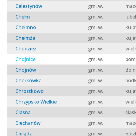
Celestynów
gm. w.
mazo
Chełm
gm. w.
lube
Chełmno
gm. w.
kuja
Chełmża
gm. w.
kuja
Chodzież
gm. w.
wiel
Chojnice
gm. w.
pomo
Chojnów
gm. w.
doln
Chorkówka
gm. w.
podk
Chrostkowo
gm. w.
kuja
Chrzypsko Wielkie
gm. w.
wiel
Ciasna
gm. w.
śląs
Ciechanów
gm. w.
mazo
Cielądz
gm. w.
łódz