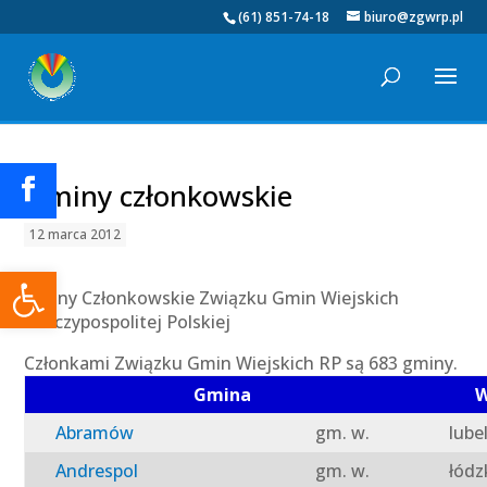
(61) 851-74-18
biuro@zgwrp.pl
Gminy członkowskie
12 marca 2012
Otwórz pasek narzędzi
Gminy Członkowskie Związku Gmin Wiejskich
Rzeczypospolitej Polskiej
Członkami Związku Gmin Wiejskich RP są 683 gminy.
Gmina
W
Abramów
gm. w.
lube
Andrespol
gm. w.
łódz