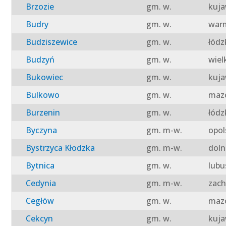
Brzozie
gm. w.
kuja
Budry
gm. w.
warm
Budziszewice
gm. w.
łódz
Budzyń
gm. w.
wiel
Bukowiec
gm. w.
kuja
Bulkowo
gm. w.
mazo
Burzenin
gm. w.
łódz
Byczyna
gm. m-w.
opol
Bystrzyca Kłodzka
gm. m-w.
doln
Bytnica
gm. w.
lubu
Cedynia
gm. m-w.
zach
Cegłów
gm. w.
mazo
Cekcyn
gm. w.
kuja