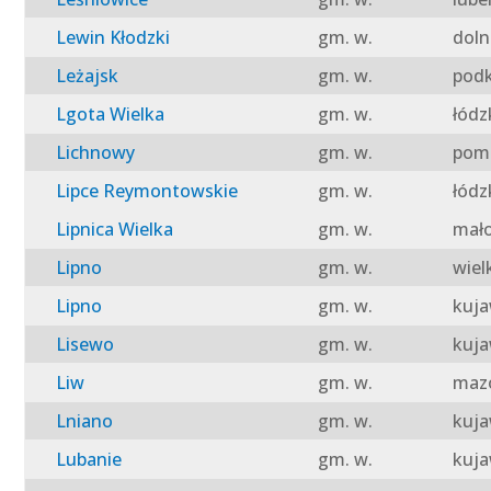
Lewin Kłodzki
gm. w.
doln
Leżajsk
gm. w.
podk
Lgota Wielka
gm. w.
łódz
Lichnowy
gm. w.
pomo
Lipce Reymontowskie
gm. w.
łódz
Lipnica Wielka
gm. w.
mało
Lipno
gm. w.
wiel
Lipno
gm. w.
kuja
Lisewo
gm. w.
kuja
Liw
gm. w.
mazo
Lniano
gm. w.
kuja
Lubanie
gm. w.
kuja