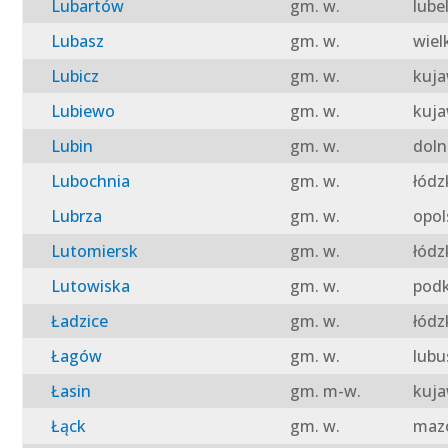
Lubartów
gm. w.
lube
Lubasz
gm. w.
wiel
Lubicz
gm. w.
kuja
Lubiewo
gm. w.
kuja
Lubin
gm. w.
doln
Lubochnia
gm. w.
łódz
Lubrza
gm. w.
opol
Lutomiersk
gm. w.
łódz
Lutowiska
gm. w.
podk
Ładzice
gm. w.
łódz
Łagów
gm. w.
lubu
Łasin
gm. m-w.
kuja
Łąck
gm. w.
mazo