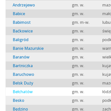
Andrzejewo
gm. w.
mazo
Babice
gm. w.
mało
Babimost
gm. m-w.
lubu
Baćkowice
gm. w.
świę
Baligród
gm. w.
podk
Banie Mazurskie
gm. w.
warm
Baranów
gm. w.
wiel
Bartniczka
gm. w.
kuja
Baruchowo
gm. w.
kuja
Belsk Duży
gm. w.
mazo
Bełchatów
gm. w.
łódz
Besko
gm. w.
podk
Będzino
gm. w.
zach