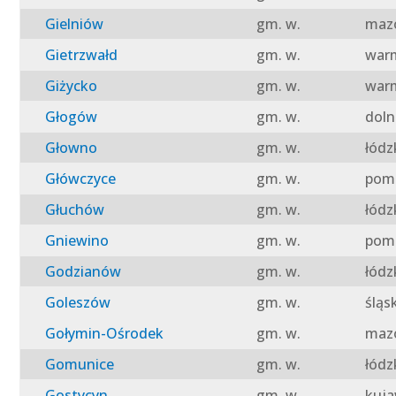
Gielniów
gm. w.
mazo
Gietrzwałd
gm. w.
warm
Giżycko
gm. w.
warm
Głogów
gm. w.
doln
Głowno
gm. w.
łódz
Główczyce
gm. w.
pomo
Głuchów
gm. w.
łódz
Gniewino
gm. w.
pomo
Godzianów
gm. w.
łódz
Goleszów
gm. w.
śląs
Gołymin-Ośrodek
gm. w.
mazo
Gomunice
gm. w.
łódz
Gostycyn
gm. w.
kuja