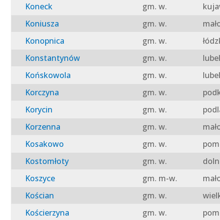
Koneck
gm. w.
kuja
Koniusza
gm. w.
mało
Konopnica
gm. w.
łódz
Konstantynów
gm. w.
lube
Końskowola
gm. w.
lube
Korczyna
gm. w.
podk
Korycin
gm. w.
podl
Korzenna
gm. w.
mało
Kosakowo
gm. w.
pomo
Kostomłoty
gm. w.
doln
Koszyce
gm. m-w.
mało
Kościan
gm. w.
wiel
Kościerzyna
gm. w.
pomo