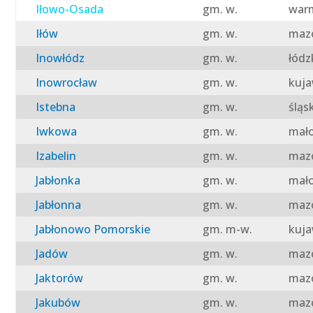
Iłowo-Osada
gm. w.
warm
Iłów
gm. w.
mazo
Inowłódz
gm. w.
łódz
Inowrocław
gm. w.
kuja
Istebna
gm. w.
śląs
Iwkowa
gm. w.
mało
Izabelin
gm. w.
mazo
Jabłonka
gm. w.
mało
Jabłonna
gm. w.
mazo
Jabłonowo Pomorskie
gm. m-w.
kuja
Jadów
gm. w.
mazo
Jaktorów
gm. w.
mazo
Jakubów
gm. w.
mazo