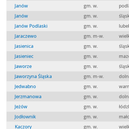
Janów
gm. w.
podl
Janów
gm. w.
śląs
Janów Podlaski
gm. w.
lube
Jaraczewo
gm. m-w.
wiel
Jasienica
gm. w.
śląs
Jasieniec
gm. w.
mazo
Jaworze
gm. w.
śląs
Jaworzyna Śląska
gm. m-w.
doln
Jedwabno
gm. w.
warm
Jerzmanowa
gm. w.
doln
Jeżów
gm. w.
łódz
Jodłownik
gm. w.
mało
Kaczory
gm. w.
wiel