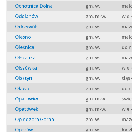
Ochotnica Dolna
gm. w.
mało
Odolanów
gm. m-w.
wiel
Odrzywół
gm. w.
mazo
Olesno
gm. w.
mało
Oleśnica
gm. w.
doln
Olszanka
gm. w.
mazo
Olszówka
gm. w.
wiel
Olsztyn
gm. w.
śląs
Oława
gm. w.
doln
Opatowiec
gm. m-w.
świę
Opatówek
gm. m-w.
wiel
Opinogóra Górna
gm. w.
mazo
Oporów
gm. w.
łódz