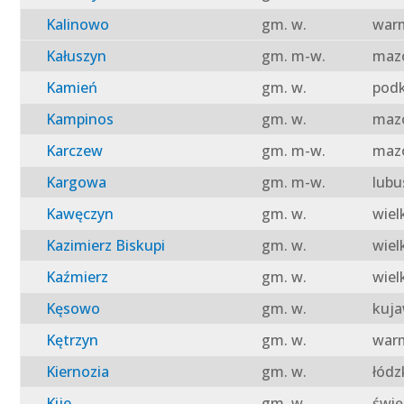
Kalinowo
gm. w.
warm
Kałuszyn
gm. m-w.
mazo
Kamień
gm. w.
podk
Kampinos
gm. w.
mazo
Karczew
gm. m-w.
mazo
Kargowa
gm. m-w.
lubu
Kawęczyn
gm. w.
wiel
Kazimierz Biskupi
gm. w.
wiel
Kaźmierz
gm. w.
wiel
Kęsowo
gm. w.
kuja
Kętrzyn
gm. w.
warm
Kiernozia
gm. w.
łódz
Kije
gm. w.
świę