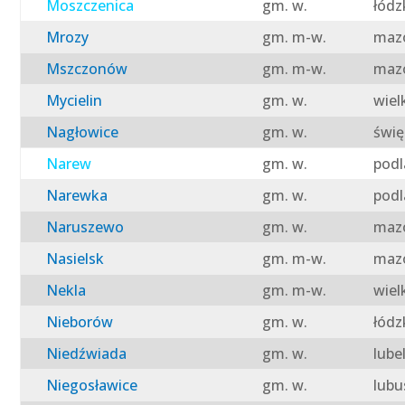
Moszczenica
gm. w.
łódz
Mrozy
gm. m-w.
mazo
Mszczonów
gm. m-w.
mazo
Mycielin
gm. w.
wiel
Nagłowice
gm. w.
świę
Narew
gm. w.
podl
Narewka
gm. w.
podl
Naruszewo
gm. w.
mazo
Nasielsk
gm. m-w.
mazo
Nekla
gm. m-w.
wiel
Nieborów
gm. w.
łódz
Niedźwiada
gm. w.
lube
Niegosławice
gm. w.
lubu