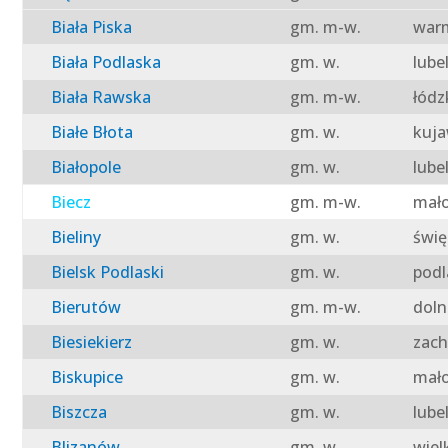
Biała Piska
gm. m-w.
warm
Biała Podlaska
gm. w.
lube
Biała Rawska
gm. m-w.
łódz
Białe Błota
gm. w.
kuja
Białopole
gm. w.
lube
Biecz
gm. m-w.
mało
Bieliny
gm. w.
świę
Bielsk Podlaski
gm. w.
podl
Bierutów
gm. m-w.
doln
Biesiekierz
gm. w.
zach
Biskupice
gm. w.
mało
Biszcza
gm. w.
lube
Blizanów
gm. w.
wiel