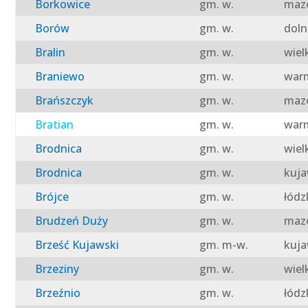
Borkowice
gm. w.
mazo
Borów
gm. w.
doln
Bralin
gm. w.
wiel
Braniewo
gm. w.
warm
Brańszczyk
gm. w.
mazo
Bratian
gm. w.
warm
Brodnica
gm. w.
wiel
Brodnica
gm. w.
kuja
Brójce
gm. w.
łódz
Brudzeń Duży
gm. w.
mazo
Brześć Kujawski
gm. m-w.
kuja
Brzeziny
gm. w.
wiel
Brzeźnio
gm. w.
łódz