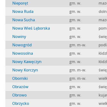
Nieporęt
gm. w.
mazo
Nowa Ruda
gm. w.
doln
Nowa Sucha
gm. w.
mazo
Nowa Wieś Lęborska
gm. w.
pomo
Nowiny
gm. w.
świę
Nowogród
gm. m-w.
podl
Nowosolna
gm. w.
łódz
Nowy Kawęczyn
gm. w.
łódz
Nowy Korczyn
gm. m-w.
świę
Oborniki
gm. m-w.
wiel
Obrazów
gm. w.
świę
Obrowo
gm. w.
kuja
Obrzycko
gm. w.
wiel