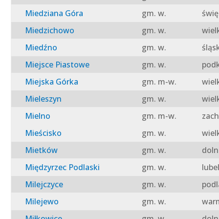
Miedziana Góra
gm. w.
świę
Miedzichowo
gm. w.
wiel
Miedźno
gm. w.
śląs
Miejsce Piastowe
gm. w.
podk
Miejska Górka
gm. m-w.
wiel
Mieleszyn
gm. w.
wiel
Mielno
gm. m-w.
zach
Mieścisko
gm. w.
wiel
Mietków
gm. w.
doln
Międzyrzec Podlaski
gm. w.
lube
Milejczyce
gm. w.
podl
Milejewo
gm. w.
warm
Miłkowice
gm. w.
doln