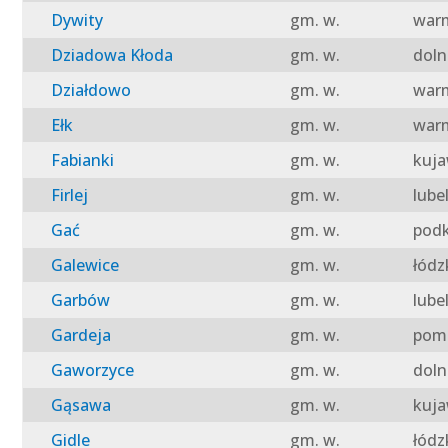
Dywity
gm. w.
warm
Dziadowa Kłoda
gm. w.
doln
Działdowo
gm. w.
warm
Ełk
gm. w.
warm
Fabianki
gm. w.
kuja
Firlej
gm. w.
lube
Gać
gm. w.
podk
Galewice
gm. w.
łódz
Garbów
gm. w.
lube
Gardeja
gm. w.
pomo
Gaworzyce
gm. w.
doln
Gąsawa
gm. w.
kuja
Gidle
gm. w.
łódz