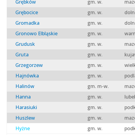
Grębków
gm. w.
mazo
Grębocice
gm. w.
doln
Gromadka
gm. w.
doln
Gronowo Elbląskie
gm. w.
warm
Grudusk
gm. w.
mazo
Gruta
gm. w.
kuja
Grzegorzew
gm. w.
wiel
Hajnówka
gm. w.
podl
Halinów
gm. m-w.
mazo
Hanna
gm. w.
lube
Harasiuki
gm. w.
podk
Huszlew
gm. w.
mazo
Hyżne
gm. w.
podk