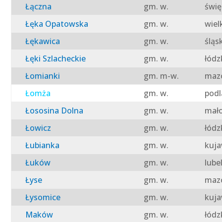
Łączna
gm. w.
świę
Łęka Opatowska
gm. w.
wiel
Łękawica
gm. w.
śląs
Łęki Szlacheckie
gm. w.
łódz
Łomianki
gm. m-w.
mazo
Łomża
gm. w.
podl
Łososina Dolna
gm. w.
mało
Łowicz
gm. w.
łódz
Łubianka
gm. w.
kuja
Łuków
gm. w.
lube
Łyse
gm. w.
mazo
Łysomice
gm. w.
kuja
Maków
gm. w.
łódz