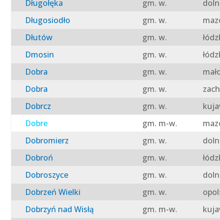
Długołęka
gm. w.
doln
Długosiodło
gm. w.
mazo
Dłutów
gm. w.
łódz
Dmosin
gm. w.
łódz
Dobra
gm. w.
mało
Dobra
gm. w.
zach
Dobrcz
gm. w.
kuja
Dobre
gm. m-w.
mazo
Dobromierz
gm. w.
doln
Dobroń
gm. w.
łódz
Dobroszyce
gm. w.
doln
Dobrzeń Wielki
gm. w.
opol
Dobrzyń nad Wisłą
gm. m-w.
kuja