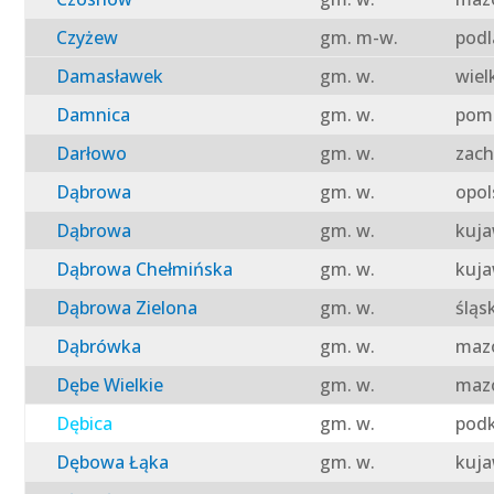
Czyżew
gm. m-w.
podl
Damasławek
gm. w.
wiel
Damnica
gm. w.
pomo
Darłowo
gm. w.
zach
Dąbrowa
gm. w.
opol
Dąbrowa
gm. w.
kuja
Dąbrowa Chełmińska
gm. w.
kuja
Dąbrowa Zielona
gm. w.
śląs
Dąbrówka
gm. w.
mazo
Dębe Wielkie
gm. w.
mazo
Dębica
gm. w.
podk
Dębowa Łąka
gm. w.
kuja