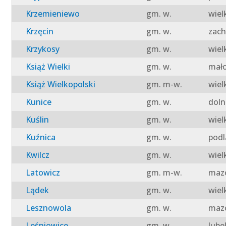
Krzemieniewo
gm. w.
wiel
Krzęcin
gm. w.
zach
Krzykosy
gm. w.
wiel
Książ Wielki
gm. w.
mało
Książ Wielkopolski
gm. m-w.
wiel
Kunice
gm. w.
doln
Kuślin
gm. w.
wiel
Kuźnica
gm. w.
podl
Kwilcz
gm. w.
wiel
Latowicz
gm. m-w.
mazo
Lądek
gm. w.
wiel
Lesznowola
gm. w.
mazo
Leśniowice
gm. w.
lube