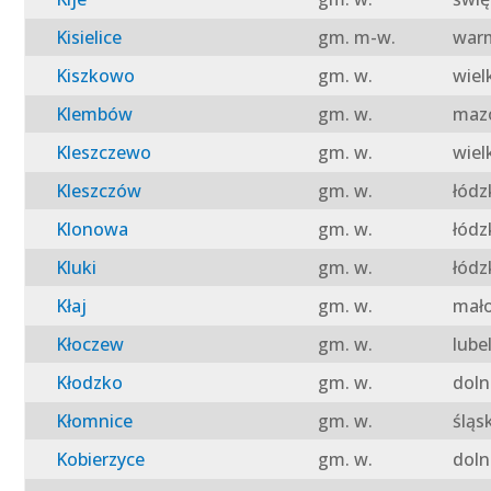
Kisielice
gm. m-w.
warm
Kiszkowo
gm. w.
wiel
Klembów
gm. w.
mazo
Kleszczewo
gm. w.
wiel
Kleszczów
gm. w.
łódz
Klonowa
gm. w.
łódz
Kluki
gm. w.
łódz
Kłaj
gm. w.
mało
Kłoczew
gm. w.
lube
Kłodzko
gm. w.
doln
Kłomnice
gm. w.
śląs
Kobierzyce
gm. w.
doln