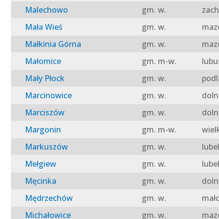
Malechowo
gm. w.
zach
Mała Wieś
gm. w.
mazo
Małkinia Górna
gm. w.
mazo
Małomice
gm. m-w.
lubu
Mały Płock
gm. w.
podl
Marcinowice
gm. w.
doln
Marciszów
gm. w.
doln
Margonin
gm. m-w.
wiel
Markuszów
gm. w.
lube
Mełgiew
gm. w.
lube
Męcinka
gm. w.
doln
Mędrzechów
gm. w.
mało
Michałowice
gm. w.
mazo