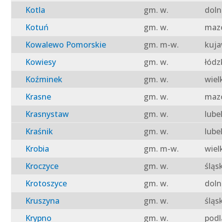
Kotla
gm. w.
doln
Kotuń
gm. w.
mazo
Kowalewo Pomorskie
gm. m-w.
kuja
Kowiesy
gm. w.
łódz
Koźminek
gm. w.
wiel
Krasne
gm. w.
mazo
Krasnystaw
gm. w.
lube
Kraśnik
gm. w.
lube
Krobia
gm. m-w.
wiel
Kroczyce
gm. w.
śląs
Krotoszyce
gm. w.
doln
Kruszyna
gm. w.
śląs
Krypno
gm. w.
podl