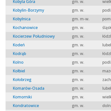
Kobyla Góra
gm. w.
wiel
Kobylin-Borzymy
gm. w.
podl
Kobylnica
gm. m-w.
pomo
Kochanowice
gm. w.
śląs
Kocierzew Południowy
gm. w.
łódz
Kodeń
gm. w.
lube
Kodrąb
gm. w.
łódz
Kolno
gm. w.
podl
Kołbiel
gm. w.
mazo
Kołobrzeg
gm. w.
zach
Komarów-Osada
gm. w.
lube
Komorniki
gm. w.
wiel
Kondratowice
gm. w.
doln