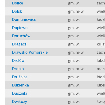
Dolice
gm. w.
zach
Dolsk
gm. m-w.
wiel
Domaniewice
gm. w.
łódz
Dopiewo
gm. w.
wiel
Doruchów
gm. w.
wiel
Dragacz
gm. w.
kuja
Drawsko Pomorskie
gm. m-w.
zach
Drelów
gm. w.
lube
Drobin
gm. m-w.
mazo
Drużbice
gm. w.
łódz
Dubienka
gm. w.
lube
Duszniki
gm. w.
wiel
Dwikozy
gm. w.
świę