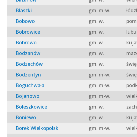
Błaszki
gm. m-w.
łódz
Bobowo
gm. w.
pomo
Bobrowice
gm. w.
lubu
Bobrowo
gm. w.
kuja
Bodzanów
gm. w.
mazo
Bodzechów
gm. w.
świę
Bodzentyn
gm. m-w.
świę
Boguchwała
gm. m-w.
podk
Bojanowo
gm. m-w.
wiel
Boleszkowice
gm. w.
zach
Boniewo
gm. w.
kuja
Borek Wielkopolski
gm. m-w.
wiel