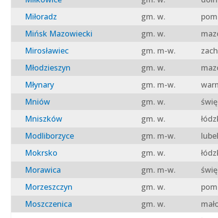
Miłoradz
gm. w.
pomo
Mińsk Mazowiecki
gm. w.
mazo
Mirosławiec
gm. m-w.
zach
Młodzieszyn
gm. w.
mazo
Młynary
gm. m-w.
warm
Mniów
gm. w.
świę
Mniszków
gm. w.
łódz
Modliborzyce
gm. m-w.
lube
Mokrsko
gm. w.
łódz
Morawica
gm. m-w.
świę
Morzeszczyn
gm. w.
pomo
Moszczenica
gm. w.
mało