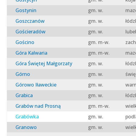
Gostynin
gm. w.
mazo
Goszczanów
gm. w.
łódz
Gościeradów
gm. w.
lube
Gościno
gm. m-w.
zach
Góra Kalwaria
gm. m-w.
mazo
Góra Świętej Małgorzaty
gm. w.
łódz
Górno
gm. w.
świę
Górowo Iławeckie
gm. w.
warm
Grabica
gm. w.
łódz
Grabów nad Prosną
gm. m-w.
wiel
Grabówka
gm. w.
podl
Granowo
gm. w.
wiel