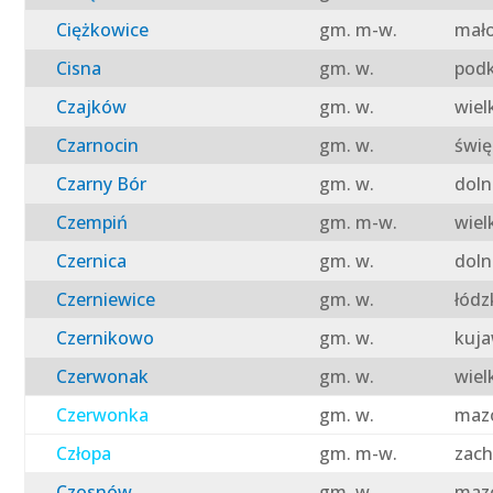
Ciężkowice
gm. m-w.
mało
Cisna
gm. w.
podk
Czajków
gm. w.
wiel
Czarnocin
gm. w.
świę
Czarny Bór
gm. w.
doln
Czempiń
gm. m-w.
wiel
Czernica
gm. w.
doln
Czerniewice
gm. w.
łódz
Czernikowo
gm. w.
kuja
Czerwonak
gm. w.
wiel
Czerwonka
gm. w.
mazo
Człopa
gm. m-w.
zach
Czosnów
gm. w.
mazo