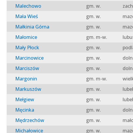
Malechowo
gm. w.
zach
Mała Wieś
gm. w.
mazo
Małkinia Górna
gm. w.
mazo
Małomice
gm. m-w.
lubu
Mały Płock
gm. w.
podl
Marcinowice
gm. w.
doln
Marciszów
gm. w.
doln
Margonin
gm. m-w.
wiel
Markuszów
gm. w.
lube
Mełgiew
gm. w.
lube
Męcinka
gm. w.
doln
Mędrzechów
gm. w.
mało
Michałowice
gm. w.
mazo