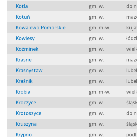
Kotla
gm. w.
doln
Kotuń
gm. w.
mazo
Kowalewo Pomorskie
gm. m-w.
kuja
Kowiesy
gm. w.
łódz
Koźminek
gm. w.
wiel
Krasne
gm. w.
mazo
Krasnystaw
gm. w.
lube
Kraśnik
gm. w.
lube
Krobia
gm. m-w.
wiel
Kroczyce
gm. w.
śląs
Krotoszyce
gm. w.
doln
Kruszyna
gm. w.
śląs
Krypno
gm. w.
podl