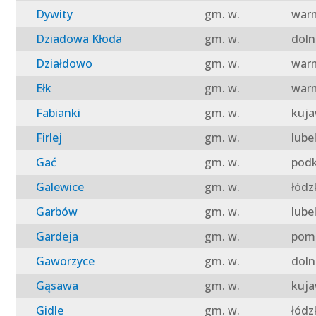
Dywity
gm. w.
warm
Dziadowa Kłoda
gm. w.
doln
Działdowo
gm. w.
warm
Ełk
gm. w.
warm
Fabianki
gm. w.
kuja
Firlej
gm. w.
lube
Gać
gm. w.
podk
Galewice
gm. w.
łódz
Garbów
gm. w.
lube
Gardeja
gm. w.
pomo
Gaworzyce
gm. w.
doln
Gąsawa
gm. w.
kuja
Gidle
gm. w.
łódz