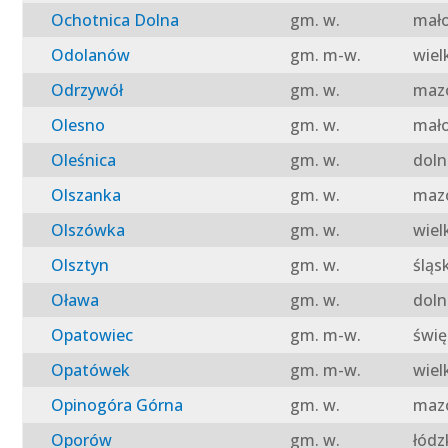
Ochotnica Dolna
gm. w.
mało
Odolanów
gm. m-w.
wiel
Odrzywół
gm. w.
mazo
Olesno
gm. w.
mało
Oleśnica
gm. w.
doln
Olszanka
gm. w.
mazo
Olszówka
gm. w.
wiel
Olsztyn
gm. w.
śląs
Oława
gm. w.
doln
Opatowiec
gm. m-w.
świę
Opatówek
gm. m-w.
wiel
Opinogóra Górna
gm. w.
mazo
Oporów
gm. w.
łódz