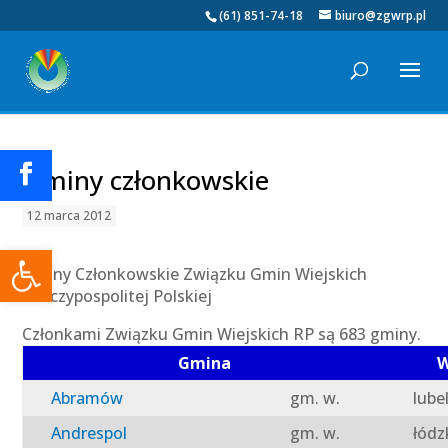
(61) 851-74-18
biuro@zgwrp.pl
Gminy członkowskie
12 marca 2012
Otwórz pasek narzędzi
Gminy Członkowskie Związku Gmin Wiejskich
Rzeczypospolitej Polskiej
Członkami Związku Gmin Wiejskich RP są 683 gminy.
Gmina
W
Abramów
gm. w.
lube
Andrespol
gm. w.
łódz