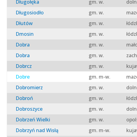
Długołęka
gm. w.
doln
Długosiodło
gm. w.
mazo
Dłutów
gm. w.
łódz
Dmosin
gm. w.
łódz
Dobra
gm. w.
mało
Dobra
gm. w.
zach
Dobrcz
gm. w.
kuja
Dobre
gm. m-w.
mazo
Dobromierz
gm. w.
doln
Dobroń
gm. w.
łódz
Dobroszyce
gm. w.
doln
Dobrzeń Wielki
gm. w.
opol
Dobrzyń nad Wisłą
gm. m-w.
kuja