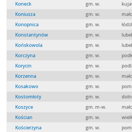
Koneck
gm. w.
kuja
Koniusza
gm. w.
mało
Konopnica
gm. w.
łódz
Konstantynów
gm. w.
lube
Końskowola
gm. w.
lube
Korczyna
gm. w.
podk
Korycin
gm. w.
podl
Korzenna
gm. w.
mało
Kosakowo
gm. w.
pomo
Kostomłoty
gm. w.
doln
Koszyce
gm. m-w.
mało
Kościan
gm. w.
wiel
Kościerzyna
gm. w.
pomo