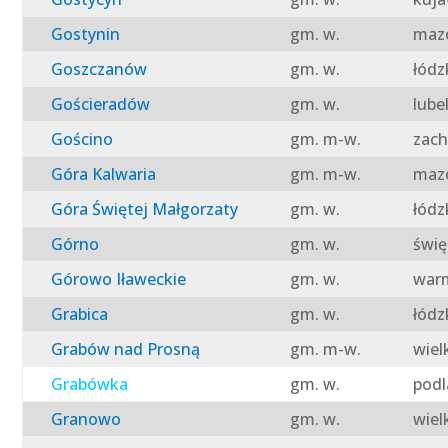
Gostynin
gm. w.
mazo
Goszczanów
gm. w.
łódz
Gościeradów
gm. w.
lube
Gościno
gm. m-w.
zach
Góra Kalwaria
gm. m-w.
mazo
Góra Świętej Małgorzaty
gm. w.
łódz
Górno
gm. w.
świę
Górowo Iławeckie
gm. w.
warm
Grabica
gm. w.
łódz
Grabów nad Prosną
gm. m-w.
wiel
Grabówka
gm. w.
podl
Granowo
gm. w.
wiel