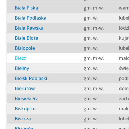
Biała Piska
gm. m-w.
warm
Biała Podlaska
gm. w.
lube
Biała Rawska
gm. m-w.
łódz
Białe Błota
gm. w.
kuja
Białopole
gm. w.
lube
Biecz
gm. m-w.
mało
Bieliny
gm. w.
świę
Bielsk Podlaski
gm. w.
podl
Bierutów
gm. m-w.
doln
Biesiekierz
gm. w.
zach
Biskupice
gm. w.
mało
Biszcza
gm. w.
lube
Blizanów
gm. w.
wiel