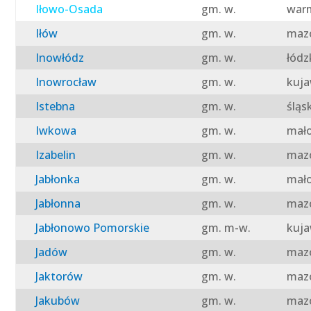
Iłowo-Osada
gm. w.
warm
Iłów
gm. w.
mazo
Inowłódz
gm. w.
łódz
Inowrocław
gm. w.
kuja
Istebna
gm. w.
śląs
Iwkowa
gm. w.
mało
Izabelin
gm. w.
mazo
Jabłonka
gm. w.
mało
Jabłonna
gm. w.
mazo
Jabłonowo Pomorskie
gm. m-w.
kuja
Jadów
gm. w.
mazo
Jaktorów
gm. w.
mazo
Jakubów
gm. w.
mazo