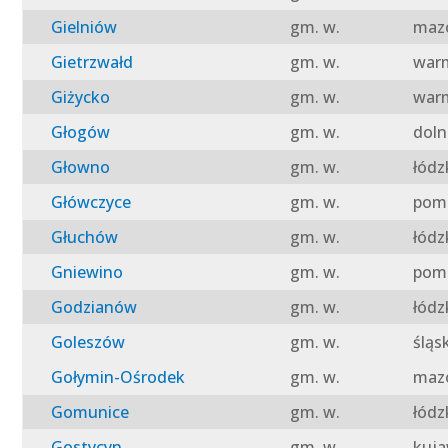
Gielniów
gm. w.
mazo
Gietrzwałd
gm. w.
warm
Giżycko
gm. w.
warm
Głogów
gm. w.
doln
Głowno
gm. w.
łódz
Główczyce
gm. w.
pomo
Głuchów
gm. w.
łódz
Gniewino
gm. w.
pomo
Godzianów
gm. w.
łódz
Goleszów
gm. w.
śląs
Gołymin-Ośrodek
gm. w.
mazo
Gomunice
gm. w.
łódz
Gostycyn
gm. w.
kuja