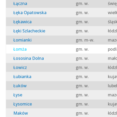
Łączna
gm. w.
świę
Łęka Opatowska
gm. w.
wiel
Łękawica
gm. w.
śląs
Łęki Szlacheckie
gm. w.
łódz
Łomianki
gm. m-w.
mazo
Łomża
gm. w.
podl
Łososina Dolna
gm. w.
mało
Łowicz
gm. w.
łódz
Łubianka
gm. w.
kuja
Łuków
gm. w.
lube
Łyse
gm. w.
mazo
Łysomice
gm. w.
kuja
Maków
gm. w.
łódz