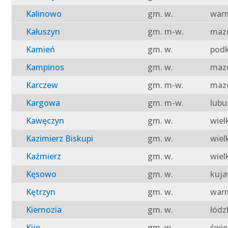
Kalinowo
gm. w.
warm
Kałuszyn
gm. m-w.
mazo
Kamień
gm. w.
podk
Kampinos
gm. w.
mazo
Karczew
gm. m-w.
mazo
Kargowa
gm. m-w.
lubu
Kawęczyn
gm. w.
wiel
Kazimierz Biskupi
gm. w.
wiel
Kaźmierz
gm. w.
wiel
Kęsowo
gm. w.
kuja
Kętrzyn
gm. w.
warm
Kiernozia
gm. w.
łódz
Kije
gm. w.
świę