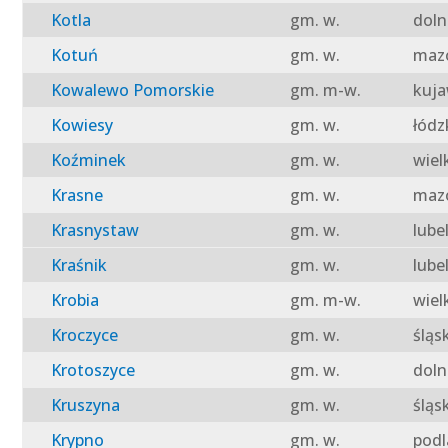
Kotla
gm. w.
doln
Kotuń
gm. w.
mazo
Kowalewo Pomorskie
gm. m-w.
kuja
Kowiesy
gm. w.
łódz
Koźminek
gm. w.
wiel
Krasne
gm. w.
mazo
Krasnystaw
gm. w.
lube
Kraśnik
gm. w.
lube
Krobia
gm. m-w.
wiel
Kroczyce
gm. w.
śląs
Krotoszyce
gm. w.
doln
Kruszyna
gm. w.
śląs
Krypno
gm. w.
podl