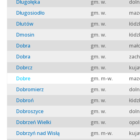
Długołęka
gm. w.
doln
Długosiodło
gm. w.
mazo
Dłutów
gm. w.
łódz
Dmosin
gm. w.
łódz
Dobra
gm. w.
mało
Dobra
gm. w.
zach
Dobrcz
gm. w.
kuja
Dobre
gm. m-w.
mazo
Dobromierz
gm. w.
doln
Dobroń
gm. w.
łódz
Dobroszyce
gm. w.
doln
Dobrzeń Wielki
gm. w.
opol
Dobrzyń nad Wisłą
gm. m-w.
kuja