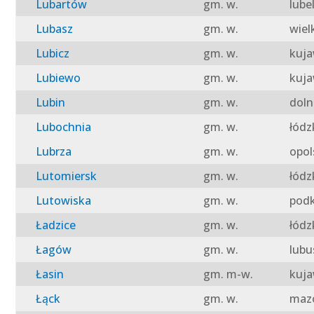
Lubartów
gm. w.
lube
Lubasz
gm. w.
wiel
Lubicz
gm. w.
kuja
Lubiewo
gm. w.
kuja
Lubin
gm. w.
doln
Lubochnia
gm. w.
łódz
Lubrza
gm. w.
opol
Lutomiersk
gm. w.
łódz
Lutowiska
gm. w.
podk
Ładzice
gm. w.
łódz
Łagów
gm. w.
lubu
Łasin
gm. m-w.
kuja
Łąck
gm. w.
mazo