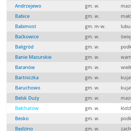
Andrzejewo
gm. w.
mazo
Babice
gm. w.
mało
Babimost
gm. m-w.
lubu
Baćkowice
gm. w.
świę
Baligród
gm. w.
podk
Banie Mazurskie
gm. w.
warm
Baranów
gm. w.
wiel
Bartniczka
gm. w.
kuja
Baruchowo
gm. w.
kuja
Belsk Duży
gm. w.
mazo
Bełchatów
gm. w.
łódz
Besko
gm. w.
podk
Będzino
gm. w.
zach