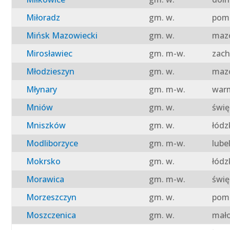
Miłoradz
gm. w.
pomo
Mińsk Mazowiecki
gm. w.
mazo
Mirosławiec
gm. m-w.
zach
Młodzieszyn
gm. w.
mazo
Młynary
gm. m-w.
warm
Mniów
gm. w.
świę
Mniszków
gm. w.
łódz
Modliborzyce
gm. m-w.
lube
Mokrsko
gm. w.
łódz
Morawica
gm. m-w.
świę
Morzeszczyn
gm. w.
pomo
Moszczenica
gm. w.
mało