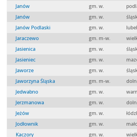
Janów
gm. w.
podl
Janów
gm. w.
śląs
Janów Podlaski
gm. w.
lube
Jaraczewo
gm. m-w.
wiel
Jasienica
gm. w.
śląs
Jasieniec
gm. w.
mazo
Jaworze
gm. w.
śląs
Jaworzyna Śląska
gm. m-w.
doln
Jedwabno
gm. w.
warm
Jerzmanowa
gm. w.
doln
Jeżów
gm. w.
łódz
Jodłownik
gm. w.
mało
Kaczory
gm. w.
wiel