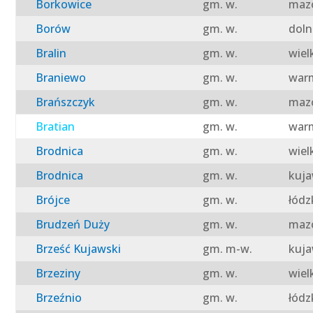
Borkowice
gm. w.
mazo
Borów
gm. w.
doln
Bralin
gm. w.
wiel
Braniewo
gm. w.
warm
Brańszczyk
gm. w.
mazo
Bratian
gm. w.
warm
Brodnica
gm. w.
wiel
Brodnica
gm. w.
kuja
Brójce
gm. w.
łódz
Brudzeń Duży
gm. w.
mazo
Brześć Kujawski
gm. m-w.
kuja
Brzeziny
gm. w.
wiel
Brzeźnio
gm. w.
łódz