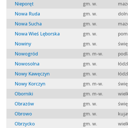
Nieporęt
gm. w.
mazo
Nowa Ruda
gm. w.
doln
Nowa Sucha
gm. w.
mazo
Nowa Wieś Lęborska
gm. w.
pomo
Nowiny
gm. w.
świę
Nowogród
gm. m-w.
podl
Nowosolna
gm. w.
łódz
Nowy Kawęczyn
gm. w.
łódz
Nowy Korczyn
gm. m-w.
świę
Oborniki
gm. m-w.
wiel
Obrazów
gm. w.
świę
Obrowo
gm. w.
kuja
Obrzycko
gm. w.
wiel