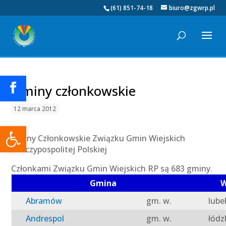
(61) 851-74-18
biuro@zgwrp.pl
Gminy członkowskie
12 marca 2012
Otwórz pasek narzędzi
Gminy Członkowskie Związku Gmin Wiejskich
Rzeczypospolitej Polskiej
Członkami Związku Gmin Wiejskich RP są 683 gminy.
Gmina
W
Abramów
gm. w.
lube
Andrespol
gm. w.
łódz