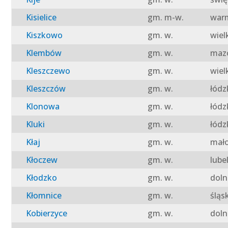
Kisielice
gm. m-w.
warm
Kiszkowo
gm. w.
wiel
Klembów
gm. w.
mazo
Kleszczewo
gm. w.
wiel
Kleszczów
gm. w.
łódz
Klonowa
gm. w.
łódz
Kluki
gm. w.
łódz
Kłaj
gm. w.
mało
Kłoczew
gm. w.
lube
Kłodzko
gm. w.
doln
Kłomnice
gm. w.
śląs
Kobierzyce
gm. w.
doln