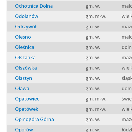
Ochotnica Dolna
gm. w.
mało
Odolanów
gm. m-w.
wiel
Odrzywół
gm. w.
mazo
Olesno
gm. w.
mało
Oleśnica
gm. w.
doln
Olszanka
gm. w.
mazo
Olszówka
gm. w.
wiel
Olsztyn
gm. w.
śląs
Oława
gm. w.
doln
Opatowiec
gm. m-w.
świę
Opatówek
gm. m-w.
wiel
Opinogóra Górna
gm. w.
mazo
Oporów
gm. w.
łódz