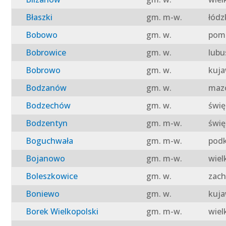
Błaszki
gm. m-w.
łódz
Bobowo
gm. w.
pomo
Bobrowice
gm. w.
lubu
Bobrowo
gm. w.
kuja
Bodzanów
gm. w.
mazo
Bodzechów
gm. w.
świę
Bodzentyn
gm. m-w.
świę
Boguchwała
gm. m-w.
podk
Bojanowo
gm. m-w.
wiel
Boleszkowice
gm. w.
zach
Boniewo
gm. w.
kuja
Borek Wielkopolski
gm. m-w.
wiel