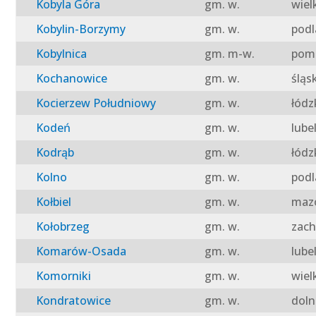
Kobyla Góra
gm. w.
wiel
Kobylin-Borzymy
gm. w.
podl
Kobylnica
gm. m-w.
pomo
Kochanowice
gm. w.
śląs
Kocierzew Południowy
gm. w.
łódz
Kodeń
gm. w.
lube
Kodrąb
gm. w.
łódz
Kolno
gm. w.
podl
Kołbiel
gm. w.
mazo
Kołobrzeg
gm. w.
zach
Komarów-Osada
gm. w.
lube
Komorniki
gm. w.
wiel
Kondratowice
gm. w.
doln