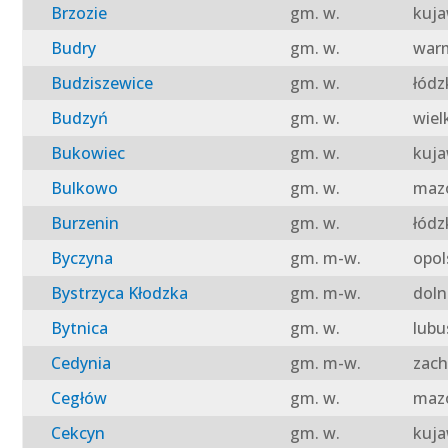
Brzozie
gm. w.
kuja
Budry
gm. w.
warm
Budziszewice
gm. w.
łódz
Budzyń
gm. w.
wiel
Bukowiec
gm. w.
kuja
Bulkowo
gm. w.
mazo
Burzenin
gm. w.
łódz
Byczyna
gm. m-w.
opol
Bystrzyca Kłodzka
gm. m-w.
doln
Bytnica
gm. w.
lubu
Cedynia
gm. m-w.
zach
Cegłów
gm. w.
mazo
Cekcyn
gm. w.
kuja