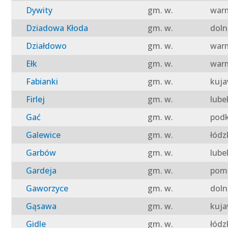
Dywity
gm. w.
warm
Dziadowa Kłoda
gm. w.
doln
Działdowo
gm. w.
warm
Ełk
gm. w.
warm
Fabianki
gm. w.
kuja
Firlej
gm. w.
lube
Gać
gm. w.
podk
Galewice
gm. w.
łódz
Garbów
gm. w.
lube
Gardeja
gm. w.
pomo
Gaworzyce
gm. w.
doln
Gąsawa
gm. w.
kuja
Gidle
gm. w.
łódz