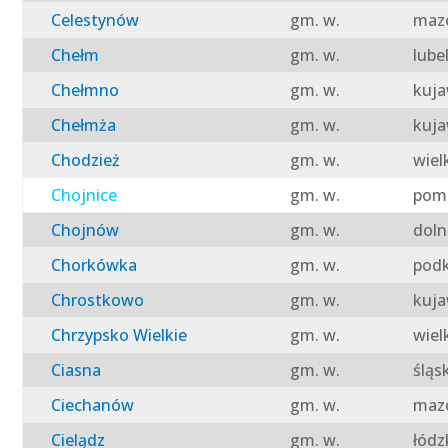
Celestynów
gm. w.
mazo
Chełm
gm. w.
lube
Chełmno
gm. w.
kuja
Chełmża
gm. w.
kuja
Chodzież
gm. w.
wiel
Chojnice
gm. w.
pomo
Chojnów
gm. w.
doln
Chorkówka
gm. w.
podk
Chrostkowo
gm. w.
kuja
Chrzypsko Wielkie
gm. w.
wiel
Ciasna
gm. w.
śląs
Ciechanów
gm. w.
mazo
Cielądz
gm. w.
łódz