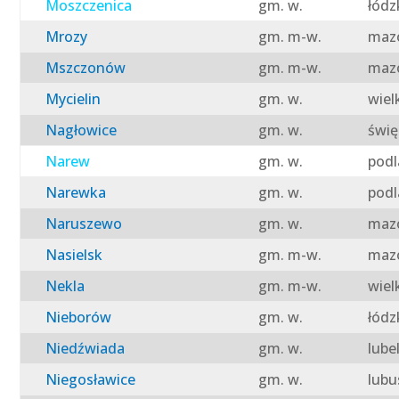
Moszczenica
gm. w.
łódz
Mrozy
gm. m-w.
mazo
Mszczonów
gm. m-w.
mazo
Mycielin
gm. w.
wiel
Nagłowice
gm. w.
świę
Narew
gm. w.
podl
Narewka
gm. w.
podl
Naruszewo
gm. w.
mazo
Nasielsk
gm. m-w.
mazo
Nekla
gm. m-w.
wiel
Nieborów
gm. w.
łódz
Niedźwiada
gm. w.
lube
Niegosławice
gm. w.
lubu