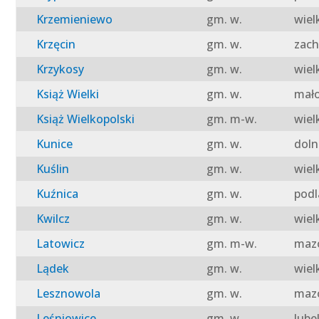
Krzemieniewo
gm. w.
wiel
Krzęcin
gm. w.
zach
Krzykosy
gm. w.
wiel
Książ Wielki
gm. w.
mało
Książ Wielkopolski
gm. m-w.
wiel
Kunice
gm. w.
doln
Kuślin
gm. w.
wiel
Kuźnica
gm. w.
podl
Kwilcz
gm. w.
wiel
Latowicz
gm. m-w.
mazo
Lądek
gm. w.
wiel
Lesznowola
gm. w.
mazo
Leśniowice
gm. w.
lube