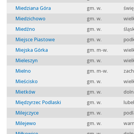
Miedziana Góra
gm. w.
świę
Miedzichowo
gm. w.
wiel
Miedźno
gm. w.
śląs
Miejsce Piastowe
gm. w.
podk
Miejska Górka
gm. m-w.
wiel
Mieleszyn
gm. w.
wiel
Mielno
gm. m-w.
zach
Mieścisko
gm. w.
wiel
Mietków
gm. w.
doln
Międzyrzec Podlaski
gm. w.
lube
Milejczyce
gm. w.
podl
Milejewo
gm. w.
warm
Miłkowice
gm. w.
doln