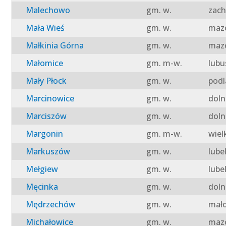
Malechowo
gm. w.
zach
Mała Wieś
gm. w.
mazo
Małkinia Górna
gm. w.
mazo
Małomice
gm. m-w.
lubu
Mały Płock
gm. w.
podl
Marcinowice
gm. w.
doln
Marciszów
gm. w.
doln
Margonin
gm. m-w.
wiel
Markuszów
gm. w.
lube
Mełgiew
gm. w.
lube
Męcinka
gm. w.
doln
Mędrzechów
gm. w.
mało
Michałowice
gm. w.
mazo