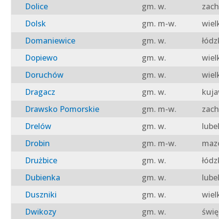
Dolice
gm. w.
zach
Dolsk
gm. m-w.
wiel
Domaniewice
gm. w.
łódz
Dopiewo
gm. w.
wiel
Doruchów
gm. w.
wiel
Dragacz
gm. w.
kuja
Drawsko Pomorskie
gm. m-w.
zach
Drelów
gm. w.
lube
Drobin
gm. m-w.
mazo
Drużbice
gm. w.
łódz
Dubienka
gm. w.
lube
Duszniki
gm. w.
wiel
Dwikozy
gm. w.
świę