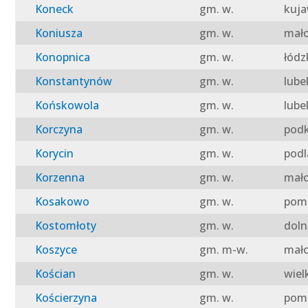
Koneck
gm. w.
kuja
Koniusza
gm. w.
mało
Konopnica
gm. w.
łódz
Konstantynów
gm. w.
lube
Końskowola
gm. w.
lube
Korczyna
gm. w.
podk
Korycin
gm. w.
podl
Korzenna
gm. w.
mało
Kosakowo
gm. w.
pomo
Kostomłoty
gm. w.
doln
Koszyce
gm. m-w.
mało
Kościan
gm. w.
wiel
Kościerzyna
gm. w.
pomo