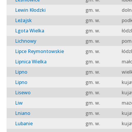
Lewin Kłodzki
gm. w.
doln
Leżajsk
gm. w.
podk
Lgota Wielka
gm. w.
łódz
Lichnowy
gm. w.
pomo
Lipce Reymontowskie
gm. w.
łódz
Lipnica Wielka
gm. w.
mało
Lipno
gm. w.
wiel
Lipno
gm. w.
kuja
Lisewo
gm. w.
kuja
Liw
gm. w.
mazo
Lniano
gm. w.
kuja
Lubanie
gm. w.
kuja