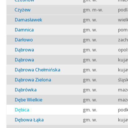
Czyżew
gm. m-w.
podl
Damasławek
gm. w.
wiel
Damnica
gm. w.
pomo
Darłowo
gm. w.
zach
Dąbrowa
gm. w.
opol
Dąbrowa
gm. w.
kuja
Dąbrowa Chełmińska
gm. w.
kuja
Dąbrowa Zielona
gm. w.
śląs
Dąbrówka
gm. w.
mazo
Dębe Wielkie
gm. w.
mazo
Dębica
gm. w.
podk
Dębowa Łąka
gm. w.
kuja