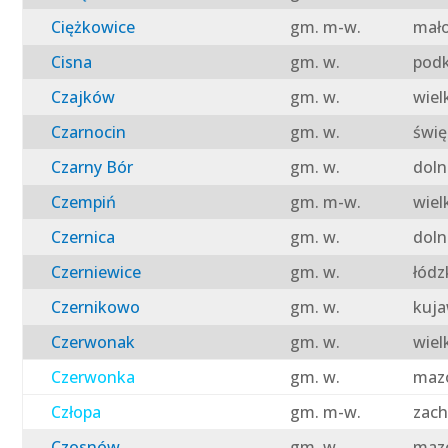
Ciężkowice
gm. m-w.
mało
Cisna
gm. w.
podk
Czajków
gm. w.
wiel
Czarnocin
gm. w.
świę
Czarny Bór
gm. w.
doln
Czempiń
gm. m-w.
wiel
Czernica
gm. w.
doln
Czerniewice
gm. w.
łódz
Czernikowo
gm. w.
kuja
Czerwonak
gm. w.
wiel
Czerwonka
gm. w.
mazo
Człopa
gm. m-w.
zach
Czosnów
gm. w.
mazo