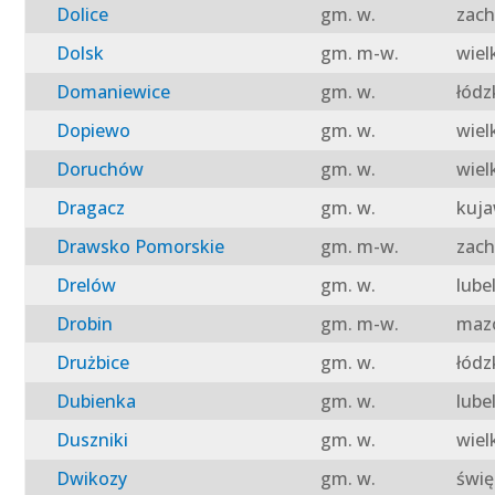
Dolice
gm. w.
zach
Dolsk
gm. m-w.
wiel
Domaniewice
gm. w.
łódz
Dopiewo
gm. w.
wiel
Doruchów
gm. w.
wiel
Dragacz
gm. w.
kuja
Drawsko Pomorskie
gm. m-w.
zach
Drelów
gm. w.
lube
Drobin
gm. m-w.
mazo
Drużbice
gm. w.
łódz
Dubienka
gm. w.
lube
Duszniki
gm. w.
wiel
Dwikozy
gm. w.
świę