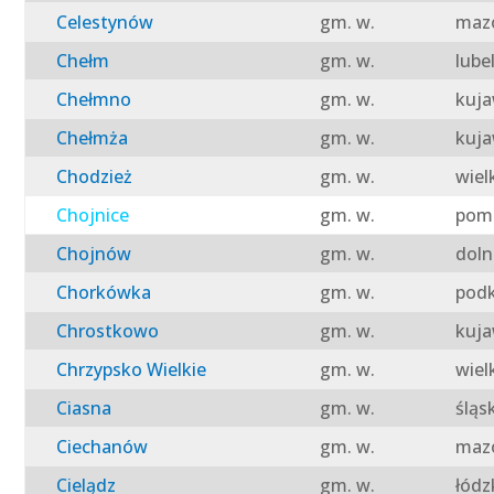
Celestynów
gm. w.
mazo
Chełm
gm. w.
lube
Chełmno
gm. w.
kuja
Chełmża
gm. w.
kuja
Chodzież
gm. w.
wiel
Chojnice
gm. w.
pomo
Chojnów
gm. w.
doln
Chorkówka
gm. w.
podk
Chrostkowo
gm. w.
kuja
Chrzypsko Wielkie
gm. w.
wiel
Ciasna
gm. w.
śląs
Ciechanów
gm. w.
mazo
Cielądz
gm. w.
łódz