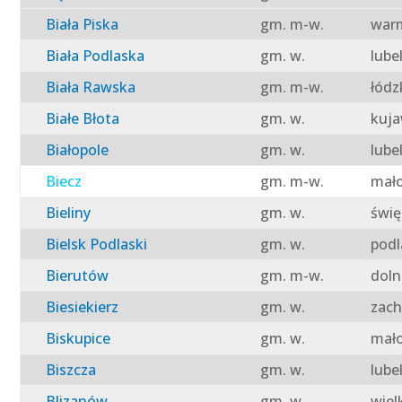
Biała Piska
gm. m-w.
warm
Biała Podlaska
gm. w.
lube
Biała Rawska
gm. m-w.
łódz
Białe Błota
gm. w.
kuja
Białopole
gm. w.
lube
Biecz
gm. m-w.
mało
Bieliny
gm. w.
świę
Bielsk Podlaski
gm. w.
podl
Bierutów
gm. m-w.
doln
Biesiekierz
gm. w.
zach
Biskupice
gm. w.
mało
Biszcza
gm. w.
lube
Blizanów
gm. w.
wiel