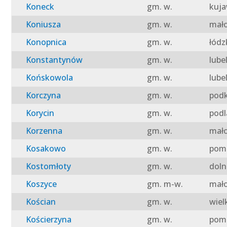
Koneck
gm. w.
kuja
Koniusza
gm. w.
mało
Konopnica
gm. w.
łódz
Konstantynów
gm. w.
lube
Końskowola
gm. w.
lube
Korczyna
gm. w.
podk
Korycin
gm. w.
podl
Korzenna
gm. w.
mało
Kosakowo
gm. w.
pomo
Kostomłoty
gm. w.
doln
Koszyce
gm. m-w.
mało
Kościan
gm. w.
wiel
Kościerzyna
gm. w.
pomo