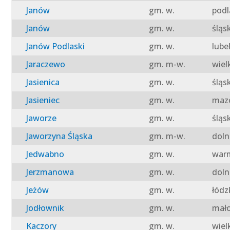
Janów
gm. w.
podl
Janów
gm. w.
śląs
Janów Podlaski
gm. w.
lube
Jaraczewo
gm. m-w.
wiel
Jasienica
gm. w.
śląs
Jasieniec
gm. w.
mazo
Jaworze
gm. w.
śląs
Jaworzyna Śląska
gm. m-w.
doln
Jedwabno
gm. w.
warm
Jerzmanowa
gm. w.
doln
Jeżów
gm. w.
łódz
Jodłownik
gm. w.
mało
Kaczory
gm. w.
wiel