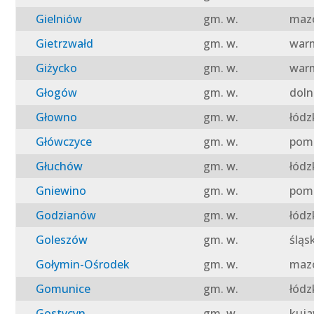
Gielniów
gm. w.
mazo
Gietrzwałd
gm. w.
warm
Giżycko
gm. w.
warm
Głogów
gm. w.
doln
Głowno
gm. w.
łódz
Główczyce
gm. w.
pomo
Głuchów
gm. w.
łódz
Gniewino
gm. w.
pomo
Godzianów
gm. w.
łódz
Goleszów
gm. w.
śląs
Gołymin-Ośrodek
gm. w.
mazo
Gomunice
gm. w.
łódz
Gostycyn
gm. w.
kuja