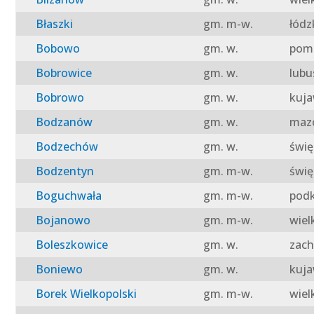
Błaszki
gm. m-w.
łódz
Bobowo
gm. w.
pomo
Bobrowice
gm. w.
lubu
Bobrowo
gm. w.
kuja
Bodzanów
gm. w.
mazo
Bodzechów
gm. w.
świę
Bodzentyn
gm. m-w.
świę
Boguchwała
gm. m-w.
podk
Bojanowo
gm. m-w.
wiel
Boleszkowice
gm. w.
zach
Boniewo
gm. w.
kuja
Borek Wielkopolski
gm. m-w.
wiel