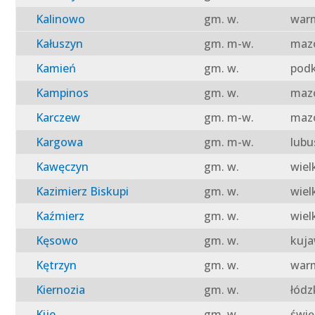
Kalinowo
gm. w.
warm
Kałuszyn
gm. m-w.
mazo
Kamień
gm. w.
podk
Kampinos
gm. w.
mazo
Karczew
gm. m-w.
mazo
Kargowa
gm. m-w.
lubu
Kawęczyn
gm. w.
wiel
Kazimierz Biskupi
gm. w.
wiel
Kaźmierz
gm. w.
wiel
Kęsowo
gm. w.
kuja
Kętrzyn
gm. w.
warm
Kiernozia
gm. w.
łódz
Kije
gm. w.
świę