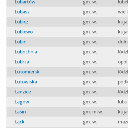
Lubartów
gm. w.
lube
Lubasz
gm. w.
wiel
Lubicz
gm. w.
kuja
Lubiewo
gm. w.
kuja
Lubin
gm. w.
doln
Lubochnia
gm. w.
łódz
Lubrza
gm. w.
opol
Lutomiersk
gm. w.
łódz
Lutowiska
gm. w.
podk
Ładzice
gm. w.
łódz
Łagów
gm. w.
lubu
Łasin
gm. m-w.
kuja
Łąck
gm. w.
mazo