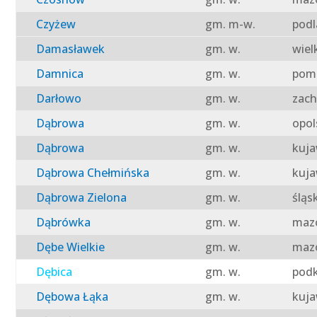
Czyżew
gm. m-w.
podl
Damasławek
gm. w.
wiel
Damnica
gm. w.
pomo
Darłowo
gm. w.
zach
Dąbrowa
gm. w.
opol
Dąbrowa
gm. w.
kuja
Dąbrowa Chełmińska
gm. w.
kuja
Dąbrowa Zielona
gm. w.
śląs
Dąbrówka
gm. w.
mazo
Dębe Wielkie
gm. w.
mazo
Dębica
gm. w.
podk
Dębowa Łąka
gm. w.
kuja