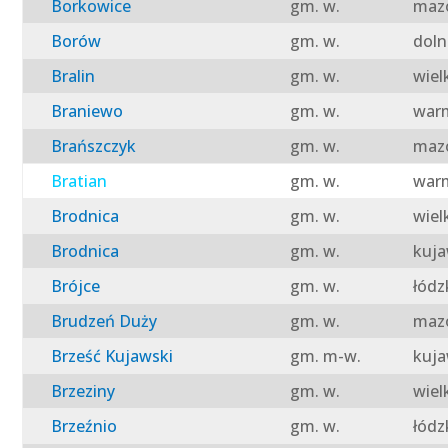
Borkowice
gm. w.
mazo
Borów
gm. w.
doln
Bralin
gm. w.
wiel
Braniewo
gm. w.
warm
Brańszczyk
gm. w.
mazo
Bratian
gm. w.
warm
Brodnica
gm. w.
wiel
Brodnica
gm. w.
kuja
Brójce
gm. w.
łódz
Brudzeń Duży
gm. w.
mazo
Brześć Kujawski
gm. m-w.
kuja
Brzeziny
gm. w.
wiel
Brzeźnio
gm. w.
łódz