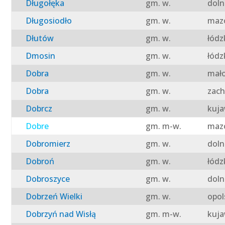
Długołęka
gm. w.
doln
Długosiodło
gm. w.
mazo
Dłutów
gm. w.
łódz
Dmosin
gm. w.
łódz
Dobra
gm. w.
mało
Dobra
gm. w.
zach
Dobrcz
gm. w.
kuja
Dobre
gm. m-w.
mazo
Dobromierz
gm. w.
doln
Dobroń
gm. w.
łódz
Dobroszyce
gm. w.
doln
Dobrzeń Wielki
gm. w.
opol
Dobrzyń nad Wisłą
gm. m-w.
kuja