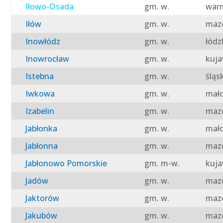
Iłowo-Osada
gm. w.
warm
Iłów
gm. w.
mazo
Inowłódz
gm. w.
łódz
Inowrocław
gm. w.
kuja
Istebna
gm. w.
śląs
Iwkowa
gm. w.
mało
Izabelin
gm. w.
mazo
Jabłonka
gm. w.
mało
Jabłonna
gm. w.
mazo
Jabłonowo Pomorskie
gm. m-w.
kuja
Jadów
gm. w.
mazo
Jaktorów
gm. w.
mazo
Jakubów
gm. w.
mazo