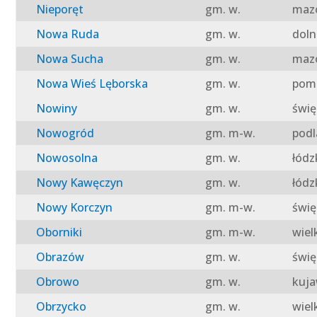
Nieporęt
gm. w.
mazo
Nowa Ruda
gm. w.
doln
Nowa Sucha
gm. w.
mazo
Nowa Wieś Lęborska
gm. w.
pomo
Nowiny
gm. w.
świę
Nowogród
gm. m-w.
podl
Nowosolna
gm. w.
łódz
Nowy Kawęczyn
gm. w.
łódz
Nowy Korczyn
gm. m-w.
świę
Oborniki
gm. m-w.
wiel
Obrazów
gm. w.
świę
Obrowo
gm. w.
kuja
Obrzycko
gm. w.
wiel