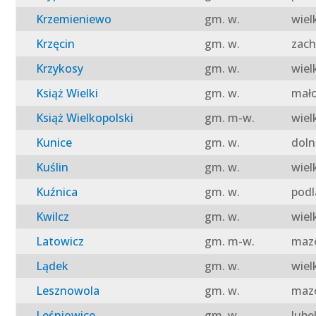
Krzemieniewo
gm. w.
wiel
Krzęcin
gm. w.
zach
Krzykosy
gm. w.
wiel
Książ Wielki
gm. w.
mało
Książ Wielkopolski
gm. m-w.
wiel
Kunice
gm. w.
doln
Kuślin
gm. w.
wiel
Kuźnica
gm. w.
podl
Kwilcz
gm. w.
wiel
Latowicz
gm. m-w.
mazo
Lądek
gm. w.
wiel
Lesznowola
gm. w.
mazo
Leśniowice
gm. w.
lube