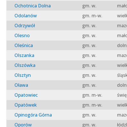
Ochotnica Dolna
gm. w.
mało
Odolanów
gm. m-w.
wiel
Odrzywół
gm. w.
mazo
Olesno
gm. w.
mało
Oleśnica
gm. w.
doln
Olszanka
gm. w.
mazo
Olszówka
gm. w.
wiel
Olsztyn
gm. w.
śląs
Oława
gm. w.
doln
Opatowiec
gm. m-w.
świę
Opatówek
gm. m-w.
wiel
Opinogóra Górna
gm. w.
mazo
Oporów
gm. w.
łódz