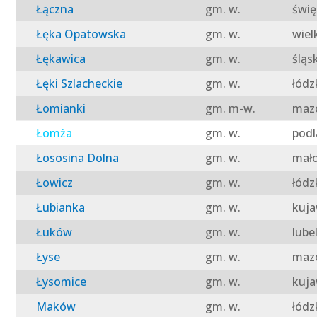
Łączna
gm. w.
świę
Łęka Opatowska
gm. w.
wiel
Łękawica
gm. w.
śląs
Łęki Szlacheckie
gm. w.
łódz
Łomianki
gm. m-w.
mazo
Łomża
gm. w.
podl
Łososina Dolna
gm. w.
mało
Łowicz
gm. w.
łódz
Łubianka
gm. w.
kuja
Łuków
gm. w.
lube
Łyse
gm. w.
mazo
Łysomice
gm. w.
kuja
Maków
gm. w.
łódz