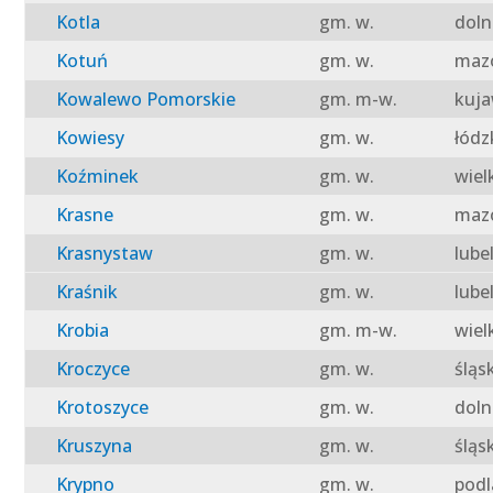
Kotla
gm. w.
doln
Kotuń
gm. w.
mazo
Kowalewo Pomorskie
gm. m-w.
kuja
Kowiesy
gm. w.
łódz
Koźminek
gm. w.
wiel
Krasne
gm. w.
mazo
Krasnystaw
gm. w.
lube
Kraśnik
gm. w.
lube
Krobia
gm. m-w.
wiel
Kroczyce
gm. w.
śląs
Krotoszyce
gm. w.
doln
Kruszyna
gm. w.
śląs
Krypno
gm. w.
podl