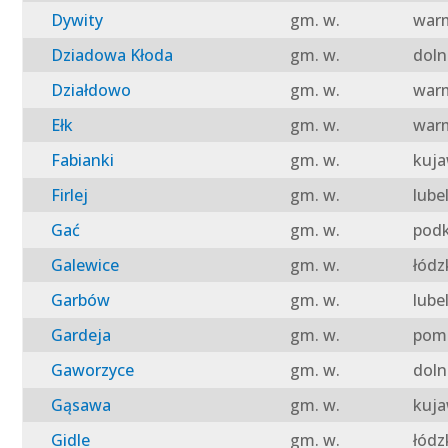
Dywity
gm. w.
warm
Dziadowa Kłoda
gm. w.
doln
Działdowo
gm. w.
warm
Ełk
gm. w.
warm
Fabianki
gm. w.
kuja
Firlej
gm. w.
lube
Gać
gm. w.
podk
Galewice
gm. w.
łódz
Garbów
gm. w.
lube
Gardeja
gm. w.
pomo
Gaworzyce
gm. w.
doln
Gąsawa
gm. w.
kuja
Gidle
gm. w.
łódz