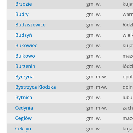
Brzozie
gm. w.
kuja
Budry
gm. w.
warm
Budziszewice
gm. w.
łódz
Budzyń
gm. w.
wiel
Bukowiec
gm. w.
kuja
Bulkowo
gm. w.
mazo
Burzenin
gm. w.
łódz
Byczyna
gm. m-w.
opol
Bystrzyca Kłodzka
gm. m-w.
doln
Bytnica
gm. w.
lubu
Cedynia
gm. m-w.
zach
Cegłów
gm. w.
mazo
Cekcyn
gm. w.
kuja