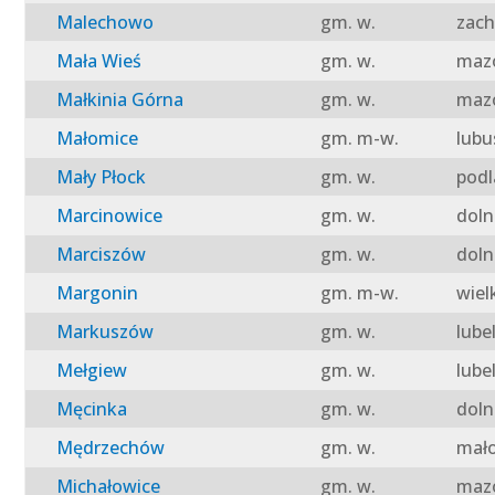
Malechowo
gm. w.
zach
Mała Wieś
gm. w.
mazo
Małkinia Górna
gm. w.
mazo
Małomice
gm. m-w.
lubu
Mały Płock
gm. w.
podl
Marcinowice
gm. w.
doln
Marciszów
gm. w.
doln
Margonin
gm. m-w.
wiel
Markuszów
gm. w.
lube
Mełgiew
gm. w.
lube
Męcinka
gm. w.
doln
Mędrzechów
gm. w.
mało
Michałowice
gm. w.
mazo