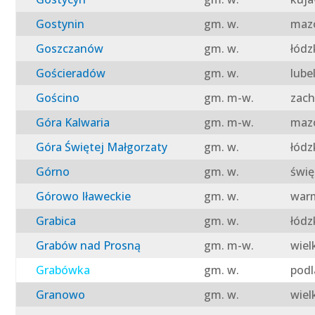
Gostynin
gm. w.
mazo
Goszczanów
gm. w.
łódz
Gościeradów
gm. w.
lube
Gościno
gm. m-w.
zach
Góra Kalwaria
gm. m-w.
mazo
Góra Świętej Małgorzaty
gm. w.
łódz
Górno
gm. w.
świę
Górowo Iławeckie
gm. w.
warm
Grabica
gm. w.
łódz
Grabów nad Prosną
gm. m-w.
wiel
Grabówka
gm. w.
podl
Granowo
gm. w.
wiel