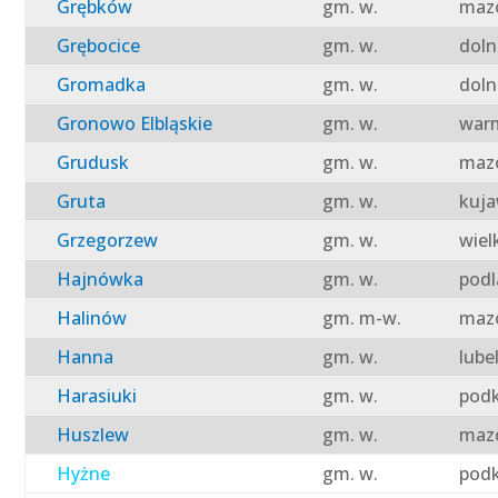
Grębków
gm. w.
mazo
Grębocice
gm. w.
doln
Gromadka
gm. w.
doln
Gronowo Elbląskie
gm. w.
warm
Grudusk
gm. w.
mazo
Gruta
gm. w.
kuja
Grzegorzew
gm. w.
wiel
Hajnówka
gm. w.
podl
Halinów
gm. m-w.
mazo
Hanna
gm. w.
lube
Harasiuki
gm. w.
podk
Huszlew
gm. w.
mazo
Hyżne
gm. w.
podk