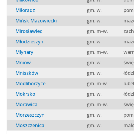
Miłoradz
gm. w.
pomo
Mińsk Mazowiecki
gm. w.
mazo
Mirosławiec
gm. m-w.
zach
Młodzieszyn
gm. w.
mazo
Młynary
gm. m-w.
warm
Mniów
gm. w.
świę
Mniszków
gm. w.
łódz
Modliborzyce
gm. m-w.
lube
Mokrsko
gm. w.
łódz
Morawica
gm. m-w.
świę
Morzeszczyn
gm. w.
pomo
Moszczenica
gm. w.
mało