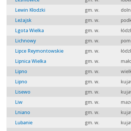
Lewin Kłodzki
gm. w.
doln
Leżajsk
gm. w.
podk
Lgota Wielka
gm. w.
łódz
Lichnowy
gm. w.
pomo
Lipce Reymontowskie
gm. w.
łódz
Lipnica Wielka
gm. w.
mało
Lipno
gm. w.
wiel
Lipno
gm. w.
kuja
Lisewo
gm. w.
kuja
Liw
gm. w.
mazo
Lniano
gm. w.
kuja
Lubanie
gm. w.
kuja