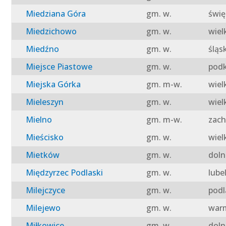
Miedziana Góra
gm. w.
świę
Miedzichowo
gm. w.
wiel
Miedźno
gm. w.
śląs
Miejsce Piastowe
gm. w.
podk
Miejska Górka
gm. m-w.
wiel
Mieleszyn
gm. w.
wiel
Mielno
gm. m-w.
zach
Mieścisko
gm. w.
wiel
Mietków
gm. w.
doln
Międzyrzec Podlaski
gm. w.
lube
Milejczyce
gm. w.
podl
Milejewo
gm. w.
warm
Miłkowice
gm. w.
doln