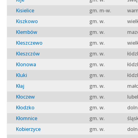
Kisielice
gm. m-w.
warm
Kiszkowo
gm. w.
wiel
Klembów
gm. w.
mazo
Kleszczewo
gm. w.
wiel
Kleszczów
gm. w.
łódz
Klonowa
gm. w.
łódz
Kluki
gm. w.
łódz
Kłaj
gm. w.
mało
Kłoczew
gm. w.
lube
Kłodzko
gm. w.
doln
Kłomnice
gm. w.
śląs
Kobierzyce
gm. w.
doln