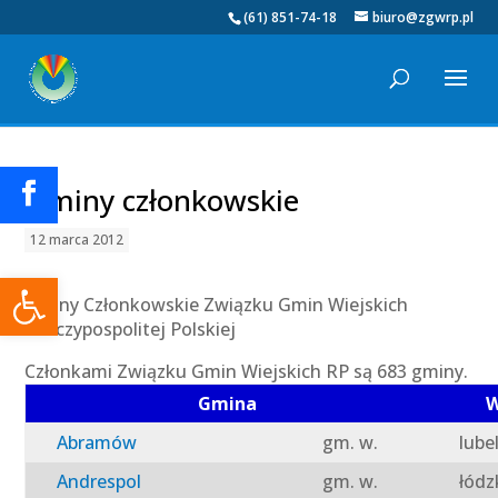
(61) 851-74-18
biuro@zgwrp.pl
Gminy członkowskie
12 marca 2012
Otwórz pasek narzędzi
Gminy Członkowskie Związku Gmin Wiejskich
Rzeczypospolitej Polskiej
Członkami Związku Gmin Wiejskich RP są 683 gminy.
Gmina
W
Abramów
gm. w.
lube
Andrespol
gm. w.
łódz