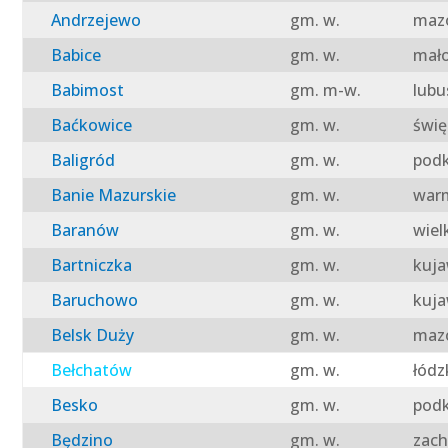
Andrzejewo
gm. w.
mazo
Babice
gm. w.
mało
Babimost
gm. m-w.
lubu
Baćkowice
gm. w.
świę
Baligród
gm. w.
podk
Banie Mazurskie
gm. w.
warm
Baranów
gm. w.
wiel
Bartniczka
gm. w.
kuja
Baruchowo
gm. w.
kuja
Belsk Duży
gm. w.
mazo
Bełchatów
gm. w.
łódz
Besko
gm. w.
podk
Będzino
gm. w.
zach