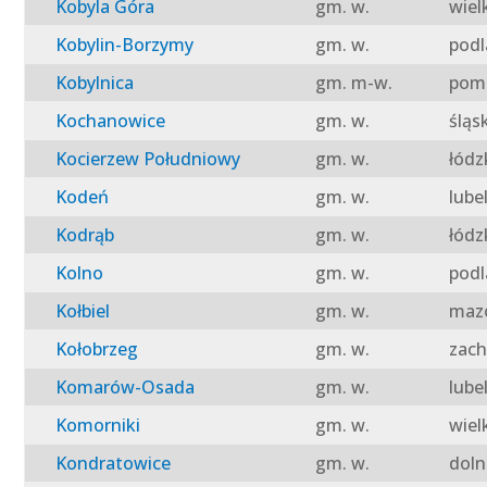
Kobyla Góra
gm. w.
wiel
Kobylin-Borzymy
gm. w.
podl
Kobylnica
gm. m-w.
pomo
Kochanowice
gm. w.
śląs
Kocierzew Południowy
gm. w.
łódz
Kodeń
gm. w.
lube
Kodrąb
gm. w.
łódz
Kolno
gm. w.
podl
Kołbiel
gm. w.
mazo
Kołobrzeg
gm. w.
zach
Komarów-Osada
gm. w.
lube
Komorniki
gm. w.
wiel
Kondratowice
gm. w.
doln