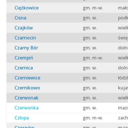
Ciężkowice
gm. m-w.
mało
Cisna
gm. w.
podk
Czajków
gm. w.
wiel
Czarnocin
gm. w.
świę
Czarny Bór
gm. w.
doln
Czempiń
gm. m-w.
wiel
Czernica
gm. w.
doln
Czerniewice
gm. w.
łódz
Czernikowo
gm. w.
kuja
Czerwonak
gm. w.
wiel
Czerwonka
gm. w.
mazo
Człopa
gm. m-w.
zach
Czosnów
gm. w.
mazo