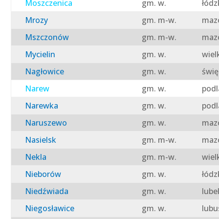
Moszczenica
gm. w.
łódz
Mrozy
gm. m-w.
mazo
Mszczonów
gm. m-w.
mazo
Mycielin
gm. w.
wiel
Nagłowice
gm. w.
świę
Narew
gm. w.
podl
Narewka
gm. w.
podl
Naruszewo
gm. w.
mazo
Nasielsk
gm. m-w.
mazo
Nekla
gm. m-w.
wiel
Nieborów
gm. w.
łódz
Niedźwiada
gm. w.
lube
Niegosławice
gm. w.
lubu