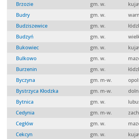
Brzozie
gm. w.
kuja
Budry
gm. w.
warm
Budziszewice
gm. w.
łódz
Budzyń
gm. w.
wiel
Bukowiec
gm. w.
kuja
Bulkowo
gm. w.
mazo
Burzenin
gm. w.
łódz
Byczyna
gm. m-w.
opol
Bystrzyca Kłodzka
gm. m-w.
doln
Bytnica
gm. w.
lubu
Cedynia
gm. m-w.
zach
Cegłów
gm. w.
mazo
Cekcyn
gm. w.
kuja