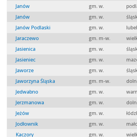
Janów
gm. w.
podl
Janów
gm. w.
śląs
Janów Podlaski
gm. w.
lube
Jaraczewo
gm. m-w.
wiel
Jasienica
gm. w.
śląs
Jasieniec
gm. w.
mazo
Jaworze
gm. w.
śląs
Jaworzyna Śląska
gm. m-w.
doln
Jedwabno
gm. w.
warm
Jerzmanowa
gm. w.
doln
Jeżów
gm. w.
łódz
Jodłownik
gm. w.
mało
Kaczory
gm. w.
wiel