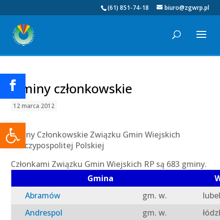
(61) 851-74-18
biuro@zgwrp.pl
Gminy członkowskie
12 marca 2012
Otwórz pasek narzędzi
Gminy Członkowskie Związku Gmin Wiejskich
Rzeczypospolitej Polskiej
Członkami Związku Gmin Wiejskich RP są 683 gminy.
Gmina
W
Abramów
gm. w.
lube
Andrespol
gm. w.
łódz