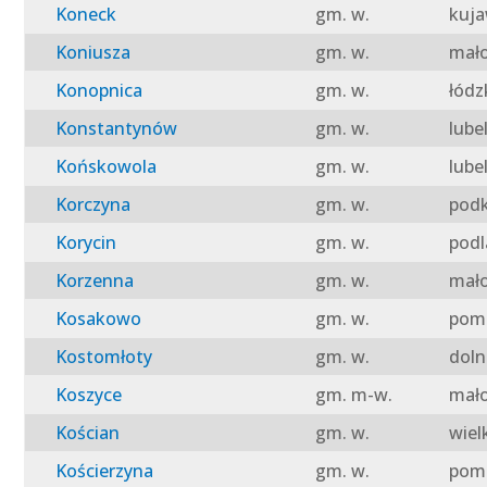
Koneck
gm. w.
kuja
Koniusza
gm. w.
mało
Konopnica
gm. w.
łódz
Konstantynów
gm. w.
lube
Końskowola
gm. w.
lube
Korczyna
gm. w.
podk
Korycin
gm. w.
podl
Korzenna
gm. w.
mało
Kosakowo
gm. w.
pomo
Kostomłoty
gm. w.
doln
Koszyce
gm. m-w.
mało
Kościan
gm. w.
wiel
Kościerzyna
gm. w.
pomo