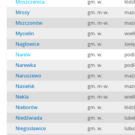
Moszczenica
gm. w.
łódz
Mrozy
gm. m-w.
mazo
Mszczonów
gm. m-w.
mazo
Mycielin
gm. w.
wiel
Nagłowice
gm. w.
świę
Narew
gm. w.
podl
Narewka
gm. w.
podl
Naruszewo
gm. w.
mazo
Nasielsk
gm. m-w.
mazo
Nekla
gm. m-w.
wiel
Nieborów
gm. w.
łódz
Niedźwiada
gm. w.
lube
Niegosławice
gm. w.
lubu