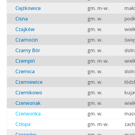
Ciężkowice
gm. m-w.
mało
Cisna
gm. w.
podk
Czajków
gm. w.
wiel
Czarnocin
gm. w.
świę
Czarny Bór
gm. w.
doln
Czempiń
gm. m-w.
wiel
Czernica
gm. w.
doln
Czerniewice
gm. w.
łódz
Czernikowo
gm. w.
kuja
Czerwonak
gm. w.
wiel
Czerwonka
gm. w.
mazo
Człopa
gm. m-w.
zach
Czosnów
gm. w.
mazo