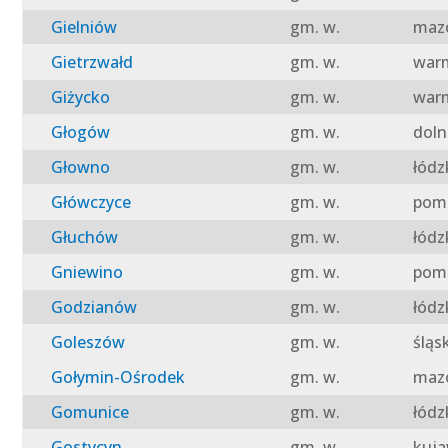
Gielniów
gm. w.
mazo
Gietrzwałd
gm. w.
warm
Giżycko
gm. w.
warm
Głogów
gm. w.
doln
Głowno
gm. w.
łódz
Główczyce
gm. w.
pomo
Głuchów
gm. w.
łódz
Gniewino
gm. w.
pomo
Godzianów
gm. w.
łódz
Goleszów
gm. w.
śląs
Gołymin-Ośrodek
gm. w.
mazo
Gomunice
gm. w.
łódz
Gostycyn
gm. w.
kuja