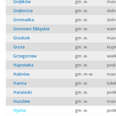
Grębków
gm. w.
mazo
Grębocice
gm. w.
doln
Gromadka
gm. w.
doln
Gronowo Elbląskie
gm. w.
warm
Grudusk
gm. w.
mazo
Gruta
gm. w.
kuja
Grzegorzew
gm. w.
wiel
Hajnówka
gm. w.
podl
Halinów
gm. m-w.
mazo
Hanna
gm. w.
lube
Harasiuki
gm. w.
podk
Huszlew
gm. w.
mazo
Hyżne
gm. w.
podk