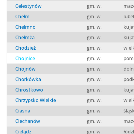
Celestynów
gm. w.
mazo
Chełm
gm. w.
lube
Chełmno
gm. w.
kuja
Chełmża
gm. w.
kuja
Chodzież
gm. w.
wiel
Chojnice
gm. w.
pomo
Chojnów
gm. w.
doln
Chorkówka
gm. w.
podk
Chrostkowo
gm. w.
kuja
Chrzypsko Wielkie
gm. w.
wiel
Ciasna
gm. w.
śląs
Ciechanów
gm. w.
mazo
Cielądz
gm. w.
łódz