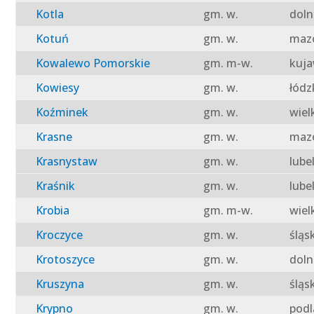
Kotla
gm. w.
doln
Kotuń
gm. w.
mazo
Kowalewo Pomorskie
gm. m-w.
kuja
Kowiesy
gm. w.
łódz
Koźminek
gm. w.
wiel
Krasne
gm. w.
mazo
Krasnystaw
gm. w.
lube
Kraśnik
gm. w.
lube
Krobia
gm. m-w.
wiel
Kroczyce
gm. w.
śląs
Krotoszyce
gm. w.
doln
Kruszyna
gm. w.
śląs
Krypno
gm. w.
podl