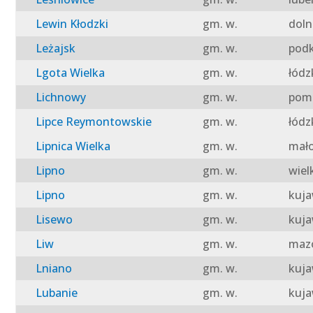
Lewin Kłodzki
gm. w.
doln
Leżajsk
gm. w.
podk
Lgota Wielka
gm. w.
łódz
Lichnowy
gm. w.
pomo
Lipce Reymontowskie
gm. w.
łódz
Lipnica Wielka
gm. w.
mało
Lipno
gm. w.
wiel
Lipno
gm. w.
kuja
Lisewo
gm. w.
kuja
Liw
gm. w.
mazo
Lniano
gm. w.
kuja
Lubanie
gm. w.
kuja