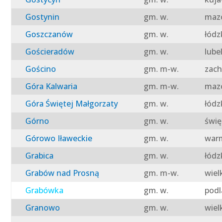
Gostynin
gm. w.
mazo
Goszczanów
gm. w.
łódz
Gościeradów
gm. w.
lube
Gościno
gm. m-w.
zach
Góra Kalwaria
gm. m-w.
mazo
Góra Świętej Małgorzaty
gm. w.
łódz
Górno
gm. w.
świę
Górowo Iławeckie
gm. w.
warm
Grabica
gm. w.
łódz
Grabów nad Prosną
gm. m-w.
wiel
Grabówka
gm. w.
podl
Granowo
gm. w.
wiel