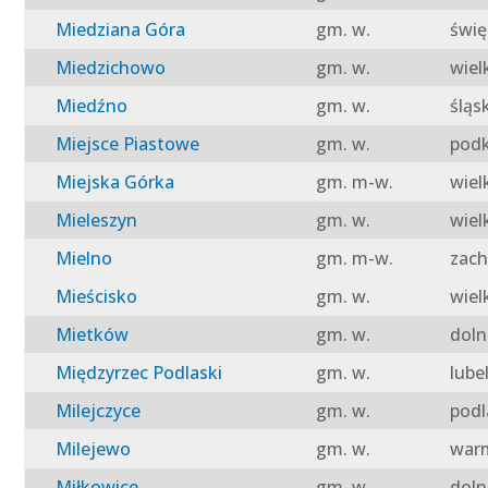
Miedziana Góra
gm. w.
świę
Miedzichowo
gm. w.
wiel
Miedźno
gm. w.
śląs
Miejsce Piastowe
gm. w.
podk
Miejska Górka
gm. m-w.
wiel
Mieleszyn
gm. w.
wiel
Mielno
gm. m-w.
zach
Mieścisko
gm. w.
wiel
Mietków
gm. w.
doln
Międzyrzec Podlaski
gm. w.
lube
Milejczyce
gm. w.
podl
Milejewo
gm. w.
warm
Miłkowice
gm. w.
doln