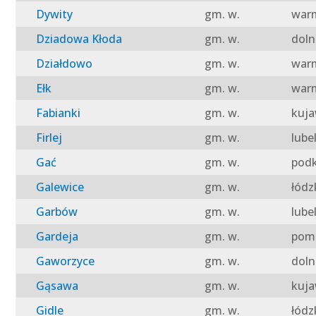
Dywity
gm. w.
warm
Dziadowa Kłoda
gm. w.
doln
Działdowo
gm. w.
warm
Ełk
gm. w.
warm
Fabianki
gm. w.
kuja
Firlej
gm. w.
lube
Gać
gm. w.
podk
Galewice
gm. w.
łódz
Garbów
gm. w.
lube
Gardeja
gm. w.
pomo
Gaworzyce
gm. w.
doln
Gąsawa
gm. w.
kuja
Gidle
gm. w.
łódz