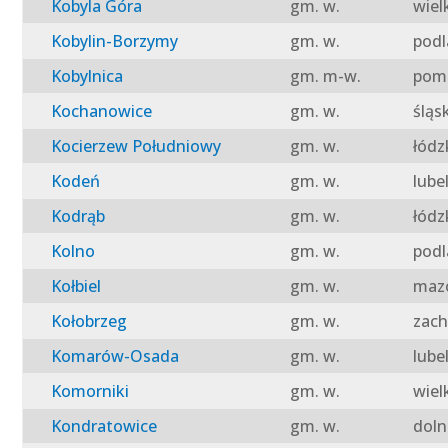
Kobyla Góra
gm. w.
wiel
Kobylin-Borzymy
gm. w.
podl
Kobylnica
gm. m-w.
pomo
Kochanowice
gm. w.
śląs
Kocierzew Południowy
gm. w.
łódz
Kodeń
gm. w.
lube
Kodrąb
gm. w.
łódz
Kolno
gm. w.
podl
Kołbiel
gm. w.
mazo
Kołobrzeg
gm. w.
zach
Komarów-Osada
gm. w.
lube
Komorniki
gm. w.
wiel
Kondratowice
gm. w.
doln