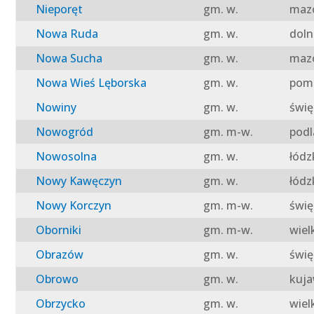
Nieporęt
gm. w.
mazo
Nowa Ruda
gm. w.
doln
Nowa Sucha
gm. w.
mazo
Nowa Wieś Lęborska
gm. w.
pomo
Nowiny
gm. w.
świę
Nowogród
gm. m-w.
podl
Nowosolna
gm. w.
łódz
Nowy Kawęczyn
gm. w.
łódz
Nowy Korczyn
gm. m-w.
świę
Oborniki
gm. m-w.
wiel
Obrazów
gm. w.
świę
Obrowo
gm. w.
kuja
Obrzycko
gm. w.
wiel