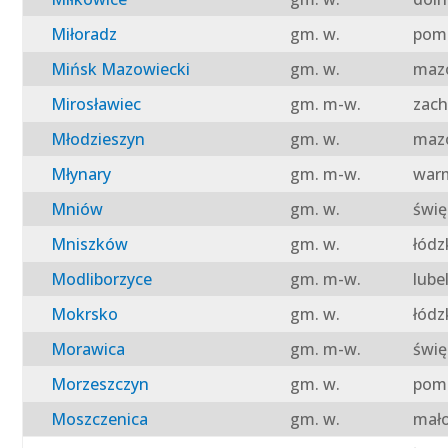
Miłoradz
gm. w.
pomo
Mińsk Mazowiecki
gm. w.
mazo
Mirosławiec
gm. m-w.
zach
Młodzieszyn
gm. w.
mazo
Młynary
gm. m-w.
warm
Mniów
gm. w.
świę
Mniszków
gm. w.
łódz
Modliborzyce
gm. m-w.
lube
Mokrsko
gm. w.
łódz
Morawica
gm. m-w.
świę
Morzeszczyn
gm. w.
pomo
Moszczenica
gm. w.
mało