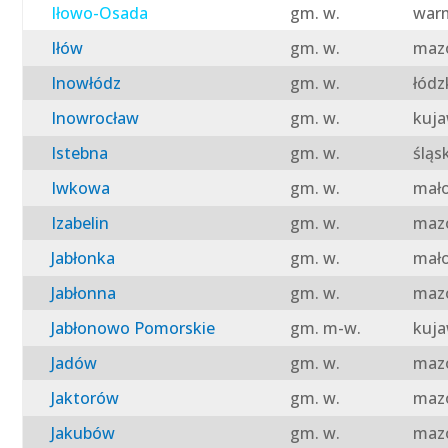
Iłowo-Osada
gm. w.
warm
Iłów
gm. w.
mazo
Inowłódz
gm. w.
łódz
Inowrocław
gm. w.
kuja
Istebna
gm. w.
śląs
Iwkowa
gm. w.
mało
Izabelin
gm. w.
mazo
Jabłonka
gm. w.
mało
Jabłonna
gm. w.
mazo
Jabłonowo Pomorskie
gm. m-w.
kuja
Jadów
gm. w.
mazo
Jaktorów
gm. w.
mazo
Jakubów
gm. w.
mazo