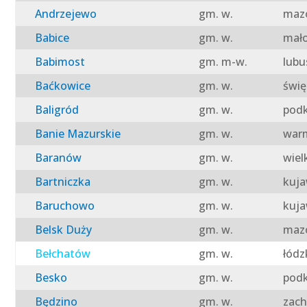
Andrzejewo
gm. w.
mazo
Babice
gm. w.
mało
Babimost
gm. m-w.
lubu
Baćkowice
gm. w.
świę
Baligród
gm. w.
podk
Banie Mazurskie
gm. w.
warm
Baranów
gm. w.
wiel
Bartniczka
gm. w.
kuja
Baruchowo
gm. w.
kuja
Belsk Duży
gm. w.
mazo
Bełchatów
gm. w.
łódz
Besko
gm. w.
podk
Będzino
gm. w.
zach