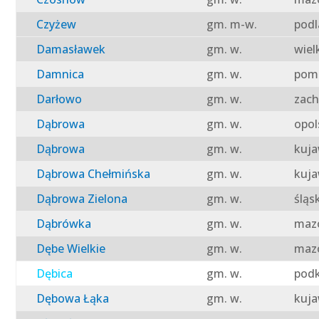
Czyżew
gm. m-w.
podl
Damasławek
gm. w.
wiel
Damnica
gm. w.
pomo
Darłowo
gm. w.
zach
Dąbrowa
gm. w.
opol
Dąbrowa
gm. w.
kuja
Dąbrowa Chełmińska
gm. w.
kuja
Dąbrowa Zielona
gm. w.
śląs
Dąbrówka
gm. w.
mazo
Dębe Wielkie
gm. w.
mazo
Dębica
gm. w.
podk
Dębowa Łąka
gm. w.
kuja