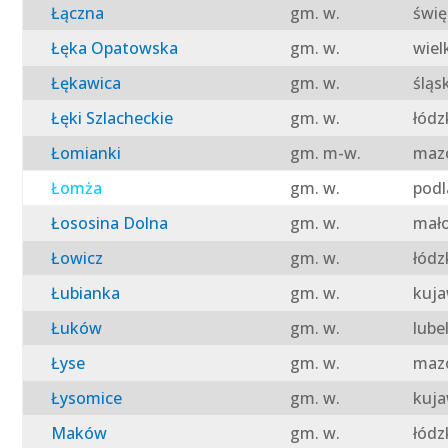
Łączna
gm. w.
świę
Łęka Opatowska
gm. w.
wiel
Łękawica
gm. w.
śląs
Łęki Szlacheckie
gm. w.
łódz
Łomianki
gm. m-w.
mazo
Łomża
gm. w.
podl
Łososina Dolna
gm. w.
mało
Łowicz
gm. w.
łódz
Łubianka
gm. w.
kuja
Łuków
gm. w.
lube
Łyse
gm. w.
mazo
Łysomice
gm. w.
kuja
Maków
gm. w.
łódz