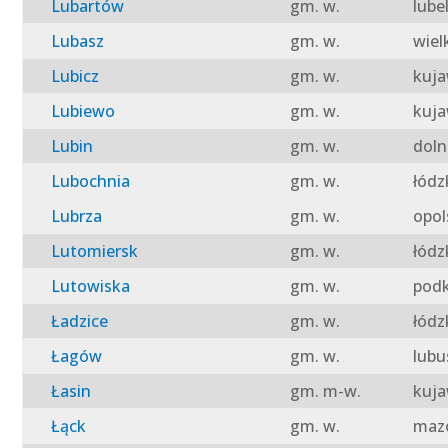
Lubartów
gm. w.
lube
Lubasz
gm. w.
wiel
Lubicz
gm. w.
kuja
Lubiewo
gm. w.
kuja
Lubin
gm. w.
doln
Lubochnia
gm. w.
łódz
Lubrza
gm. w.
opol
Lutomiersk
gm. w.
łódz
Lutowiska
gm. w.
podk
Ładzice
gm. w.
łódz
Łagów
gm. w.
lubu
Łasin
gm. m-w.
kuja
Łąck
gm. w.
mazo