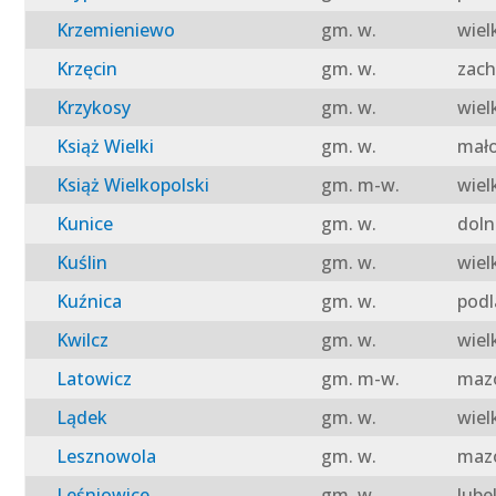
Krzemieniewo
gm. w.
wiel
Krzęcin
gm. w.
zach
Krzykosy
gm. w.
wiel
Książ Wielki
gm. w.
mało
Książ Wielkopolski
gm. m-w.
wiel
Kunice
gm. w.
doln
Kuślin
gm. w.
wiel
Kuźnica
gm. w.
podl
Kwilcz
gm. w.
wiel
Latowicz
gm. m-w.
mazo
Lądek
gm. w.
wiel
Lesznowola
gm. w.
mazo
Leśniowice
gm. w.
lube