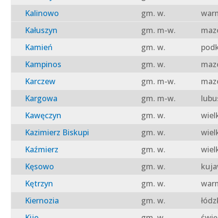
Kalinowo
gm. w.
warm
Kałuszyn
gm. m-w.
mazo
Kamień
gm. w.
podk
Kampinos
gm. w.
mazo
Karczew
gm. m-w.
mazo
Kargowa
gm. m-w.
lubu
Kawęczyn
gm. w.
wiel
Kazimierz Biskupi
gm. w.
wiel
Kaźmierz
gm. w.
wiel
Kęsowo
gm. w.
kuja
Kętrzyn
gm. w.
warm
Kiernozia
gm. w.
łódz
Kije
gm. w.
świę