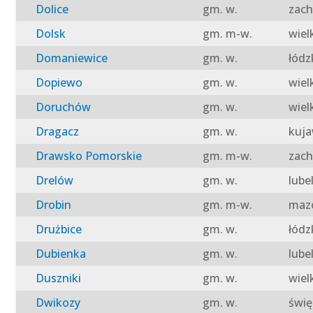
Dolice
gm. w.
zach
Dolsk
gm. m-w.
wiel
Domaniewice
gm. w.
łódz
Dopiewo
gm. w.
wiel
Doruchów
gm. w.
wiel
Dragacz
gm. w.
kuja
Drawsko Pomorskie
gm. m-w.
zach
Drelów
gm. w.
lube
Drobin
gm. m-w.
mazo
Drużbice
gm. w.
łódz
Dubienka
gm. w.
lube
Duszniki
gm. w.
wiel
Dwikozy
gm. w.
świę