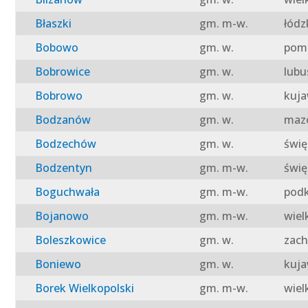
Błaszki
gm. m-w.
łódz
Bobowo
gm. w.
pomo
Bobrowice
gm. w.
lubu
Bobrowo
gm. w.
kuja
Bodzanów
gm. w.
mazo
Bodzechów
gm. w.
świę
Bodzentyn
gm. m-w.
świę
Boguchwała
gm. m-w.
podk
Bojanowo
gm. m-w.
wiel
Boleszkowice
gm. w.
zach
Boniewo
gm. w.
kuja
Borek Wielkopolski
gm. m-w.
wiel