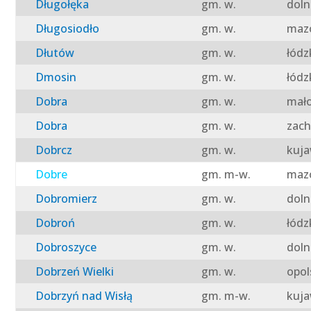
Długołęka
gm. w.
doln
Długosiodło
gm. w.
mazo
Dłutów
gm. w.
łódz
Dmosin
gm. w.
łódz
Dobra
gm. w.
mało
Dobra
gm. w.
zach
Dobrcz
gm. w.
kuja
Dobre
gm. m-w.
mazo
Dobromierz
gm. w.
doln
Dobroń
gm. w.
łódz
Dobroszyce
gm. w.
doln
Dobrzeń Wielki
gm. w.
opol
Dobrzyń nad Wisłą
gm. m-w.
kuja