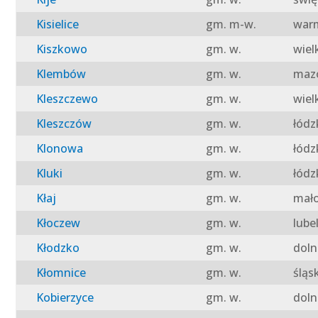
Kisielice
gm. m-w.
warm
Kiszkowo
gm. w.
wiel
Klembów
gm. w.
mazo
Kleszczewo
gm. w.
wiel
Kleszczów
gm. w.
łódz
Klonowa
gm. w.
łódz
Kluki
gm. w.
łódz
Kłaj
gm. w.
mało
Kłoczew
gm. w.
lube
Kłodzko
gm. w.
doln
Kłomnice
gm. w.
śląs
Kobierzyce
gm. w.
doln