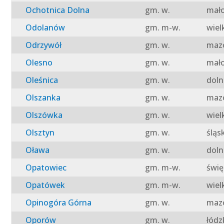
Ochotnica Dolna
gm. w.
mało
Odolanów
gm. m-w.
wiel
Odrzywół
gm. w.
mazo
Olesno
gm. w.
mało
Oleśnica
gm. w.
doln
Olszanka
gm. w.
mazo
Olszówka
gm. w.
wiel
Olsztyn
gm. w.
śląs
Oława
gm. w.
doln
Opatowiec
gm. m-w.
świę
Opatówek
gm. m-w.
wiel
Opinogóra Górna
gm. w.
mazo
Oporów
gm. w.
łódz