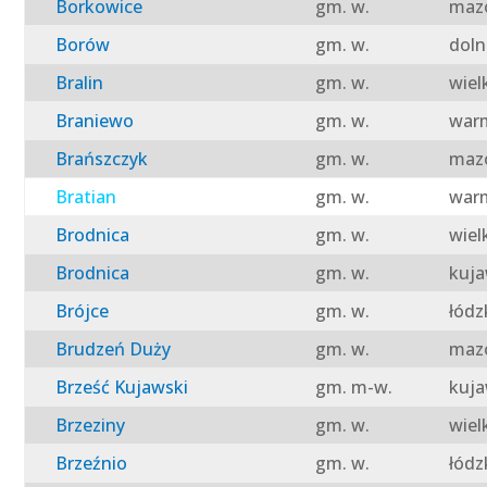
Borkowice
gm. w.
mazo
Borów
gm. w.
doln
Bralin
gm. w.
wiel
Braniewo
gm. w.
warm
Brańszczyk
gm. w.
mazo
Bratian
gm. w.
warm
Brodnica
gm. w.
wiel
Brodnica
gm. w.
kuja
Brójce
gm. w.
łódz
Brudzeń Duży
gm. w.
mazo
Brześć Kujawski
gm. m-w.
kuja
Brzeziny
gm. w.
wiel
Brzeźnio
gm. w.
łódz