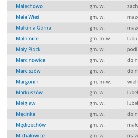
Malechowo
gm. w.
zach
Mała Wieś
gm. w.
mazo
Małkinia Górna
gm. w.
mazo
Małomice
gm. m-w.
lubu
Mały Płock
gm. w.
podl
Marcinowice
gm. w.
doln
Marciszów
gm. w.
doln
Margonin
gm. m-w.
wiel
Markuszów
gm. w.
lube
Mełgiew
gm. w.
lube
Męcinka
gm. w.
doln
Mędrzechów
gm. w.
mało
Michałowice
gm. w.
mazo