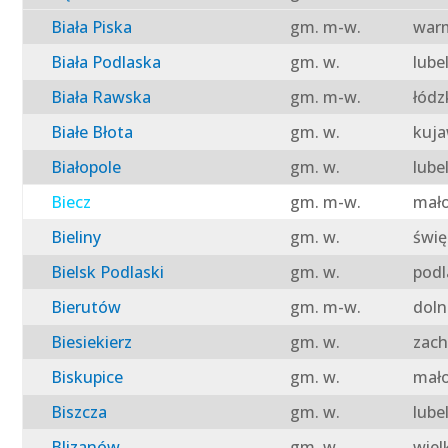
Biała Piska
gm. m-w.
warm
Biała Podlaska
gm. w.
lube
Biała Rawska
gm. m-w.
łódz
Białe Błota
gm. w.
kuja
Białopole
gm. w.
lube
Biecz
gm. m-w.
mało
Bieliny
gm. w.
świę
Bielsk Podlaski
gm. w.
podl
Bierutów
gm. m-w.
doln
Biesiekierz
gm. w.
zach
Biskupice
gm. w.
mało
Biszcza
gm. w.
lube
Blizanów
gm. w.
wiel