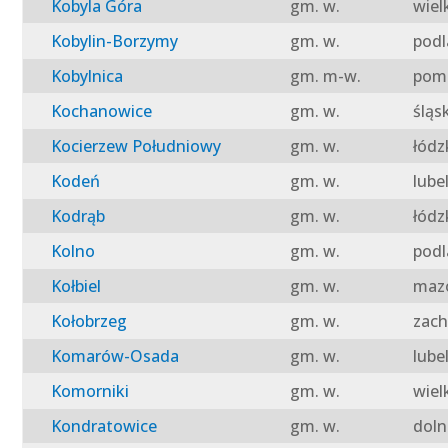
Kobyla Góra
gm. w.
wiel
Kobylin-Borzymy
gm. w.
podl
Kobylnica
gm. m-w.
pomo
Kochanowice
gm. w.
śląs
Kocierzew Południowy
gm. w.
łódz
Kodeń
gm. w.
lube
Kodrąb
gm. w.
łódz
Kolno
gm. w.
podl
Kołbiel
gm. w.
mazo
Kołobrzeg
gm. w.
zach
Komarów-Osada
gm. w.
lube
Komorniki
gm. w.
wiel
Kondratowice
gm. w.
doln