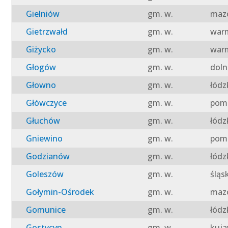
Gielniów
gm. w.
mazo
Gietrzwałd
gm. w.
warm
Giżycko
gm. w.
warm
Głogów
gm. w.
doln
Głowno
gm. w.
łódz
Główczyce
gm. w.
pomo
Głuchów
gm. w.
łódz
Gniewino
gm. w.
pomo
Godzianów
gm. w.
łódz
Goleszów
gm. w.
śląs
Gołymin-Ośrodek
gm. w.
mazo
Gomunice
gm. w.
łódz
Gostycyn
gm. w.
kuja