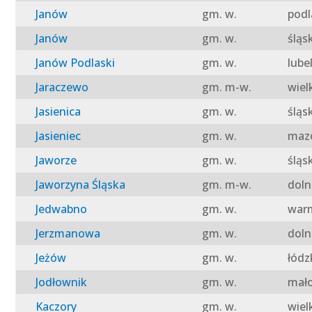
Janów
gm. w.
podl
Janów
gm. w.
śląs
Janów Podlaski
gm. w.
lube
Jaraczewo
gm. m-w.
wiel
Jasienica
gm. w.
śląs
Jasieniec
gm. w.
mazo
Jaworze
gm. w.
śląs
Jaworzyna Śląska
gm. m-w.
doln
Jedwabno
gm. w.
warm
Jerzmanowa
gm. w.
doln
Jeżów
gm. w.
łódz
Jodłownik
gm. w.
mało
Kaczory
gm. w.
wiel