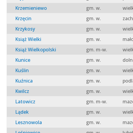
Krzemieniewo
gm. w.
wiel
Krzęcin
gm. w.
zach
Krzykosy
gm. w.
wiel
Książ Wielki
gm. w.
mało
Książ Wielkopolski
gm. m-w.
wiel
Kunice
gm. w.
doln
Kuślin
gm. w.
wiel
Kuźnica
gm. w.
podl
Kwilcz
gm. w.
wiel
Latowicz
gm. m-w.
mazo
Lądek
gm. w.
wiel
Lesznowola
gm. w.
mazo
Leśniowice
gm. w.
lube