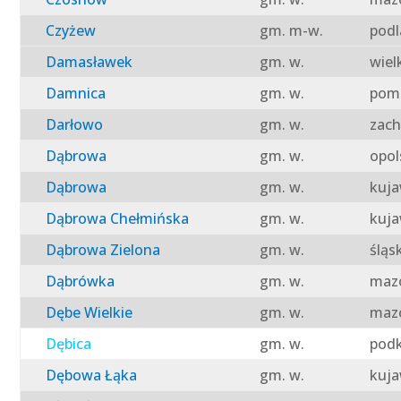
Czyżew
gm. m-w.
podl
Damasławek
gm. w.
wiel
Damnica
gm. w.
pomo
Darłowo
gm. w.
zach
Dąbrowa
gm. w.
opol
Dąbrowa
gm. w.
kuja
Dąbrowa Chełmińska
gm. w.
kuja
Dąbrowa Zielona
gm. w.
śląs
Dąbrówka
gm. w.
mazo
Dębe Wielkie
gm. w.
mazo
Dębica
gm. w.
podk
Dębowa Łąka
gm. w.
kuja