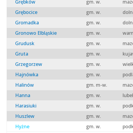
Grębków
gm. w.
mazo
Grębocice
gm. w.
doln
Gromadka
gm. w.
doln
Gronowo Elbląskie
gm. w.
warm
Grudusk
gm. w.
mazo
Gruta
gm. w.
kuja
Grzegorzew
gm. w.
wiel
Hajnówka
gm. w.
podl
Halinów
gm. m-w.
mazo
Hanna
gm. w.
lube
Harasiuki
gm. w.
podk
Huszlew
gm. w.
mazo
Hyżne
gm. w.
podk