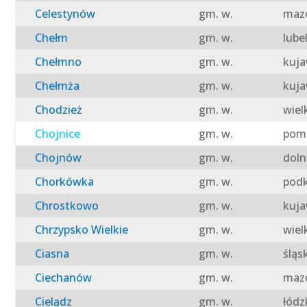
Celestynów
gm. w.
mazo
Chełm
gm. w.
lube
Chełmno
gm. w.
kuja
Chełmża
gm. w.
kuja
Chodzież
gm. w.
wiel
Chojnice
gm. w.
pomo
Chojnów
gm. w.
doln
Chorkówka
gm. w.
podk
Chrostkowo
gm. w.
kuja
Chrzypsko Wielkie
gm. w.
wiel
Ciasna
gm. w.
śląs
Ciechanów
gm. w.
mazo
Cielądz
gm. w.
łódz