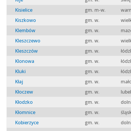
Kisielice
gm. m-w.
warm
Kiszkowo
gm. w.
wiel
Klembów
gm. w.
mazo
Kleszczewo
gm. w.
wiel
Kleszczów
gm. w.
łódz
Klonowa
gm. w.
łódz
Kluki
gm. w.
łódz
Kłaj
gm. w.
mało
Kłoczew
gm. w.
lube
Kłodzko
gm. w.
doln
Kłomnice
gm. w.
śląs
Kobierzyce
gm. w.
doln