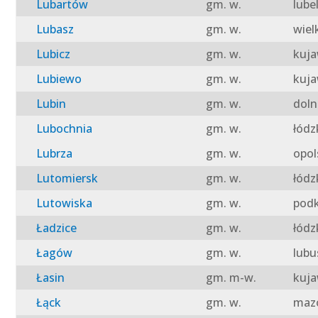
Lubartów
gm. w.
lube
Lubasz
gm. w.
wiel
Lubicz
gm. w.
kuja
Lubiewo
gm. w.
kuja
Lubin
gm. w.
doln
Lubochnia
gm. w.
łódz
Lubrza
gm. w.
opol
Lutomiersk
gm. w.
łódz
Lutowiska
gm. w.
podk
Ładzice
gm. w.
łódz
Łagów
gm. w.
lubu
Łasin
gm. m-w.
kuja
Łąck
gm. w.
mazo