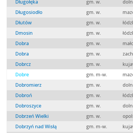
Długołęka
gm. w.
doln
Długosiodło
gm. w.
mazo
Dłutów
gm. w.
łódz
Dmosin
gm. w.
łódz
Dobra
gm. w.
mało
Dobra
gm. w.
zach
Dobrcz
gm. w.
kuja
Dobre
gm. m-w.
mazo
Dobromierz
gm. w.
doln
Dobroń
gm. w.
łódz
Dobroszyce
gm. w.
doln
Dobrzeń Wielki
gm. w.
opol
Dobrzyń nad Wisłą
gm. m-w.
kuja