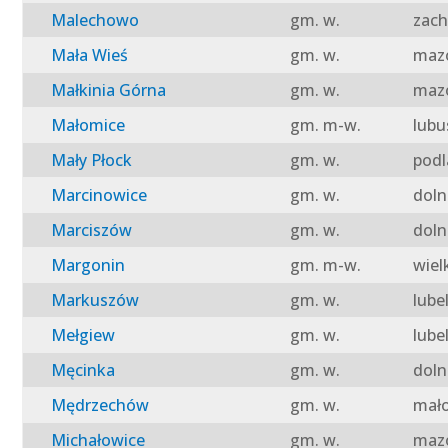
Malechowo
gm. w.
zach
Mała Wieś
gm. w.
mazo
Małkinia Górna
gm. w.
mazo
Małomice
gm. m-w.
lubu
Mały Płock
gm. w.
podl
Marcinowice
gm. w.
doln
Marciszów
gm. w.
doln
Margonin
gm. m-w.
wiel
Markuszów
gm. w.
lube
Mełgiew
gm. w.
lube
Męcinka
gm. w.
doln
Mędrzechów
gm. w.
mało
Michałowice
gm. w.
mazo