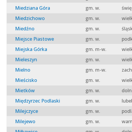
Miedziana Góra
gm. w.
świę
Miedzichowo
gm. w.
wiel
Miedźno
gm. w.
śląs
Miejsce Piastowe
gm. w.
podk
Miejska Górka
gm. m-w.
wiel
Mieleszyn
gm. w.
wiel
Mielno
gm. m-w.
zach
Mieścisko
gm. w.
wiel
Mietków
gm. w.
doln
Międzyrzec Podlaski
gm. w.
lube
Milejczyce
gm. w.
podl
Milejewo
gm. w.
warm
Miłkowice
gm. w.
doln