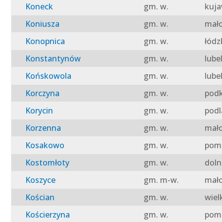
Koneck
gm. w.
kuja
Koniusza
gm. w.
mało
Konopnica
gm. w.
łódz
Konstantynów
gm. w.
lube
Końskowola
gm. w.
lube
Korczyna
gm. w.
podk
Korycin
gm. w.
podl
Korzenna
gm. w.
mało
Kosakowo
gm. w.
pomo
Kostomłoty
gm. w.
doln
Koszyce
gm. m-w.
mało
Kościan
gm. w.
wiel
Kościerzyna
gm. w.
pomo