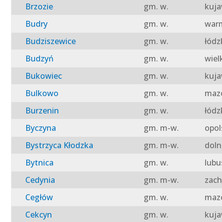
Brzozie
gm. w.
kuja
Budry
gm. w.
warm
Budziszewice
gm. w.
łódz
Budzyń
gm. w.
wiel
Bukowiec
gm. w.
kuja
Bulkowo
gm. w.
mazo
Burzenin
gm. w.
łódz
Byczyna
gm. m-w.
opol
Bystrzyca Kłodzka
gm. m-w.
doln
Bytnica
gm. w.
lubu
Cedynia
gm. m-w.
zach
Cegłów
gm. w.
mazo
Cekcyn
gm. w.
kuja