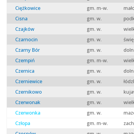
Ciężkowice
gm. m-w.
mało
Cisna
gm. w.
podk
Czajków
gm. w.
wiel
Czarnocin
gm. w.
świę
Czarny Bór
gm. w.
doln
Czempiń
gm. m-w.
wiel
Czernica
gm. w.
doln
Czerniewice
gm. w.
łódz
Czernikowo
gm. w.
kuja
Czerwonak
gm. w.
wiel
Czerwonka
gm. w.
mazo
Człopa
gm. m-w.
zach
Czosnów
gm. w.
mazo