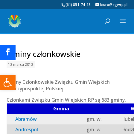
(61) 851-74-18
biuro@zgwrp.pl
Gminy członkowskie
12 marca 2012
Otwórz pasek narzędzi
Gminy Członkowskie Związku Gmin Wiejskich
Rzeczypospolitej Polskiej
Członkami Związku Gmin Wiejskich RP są 683 gminy.
Gmina
W
Abramów
gm. w.
lube
Andrespol
gm. w.
łódz