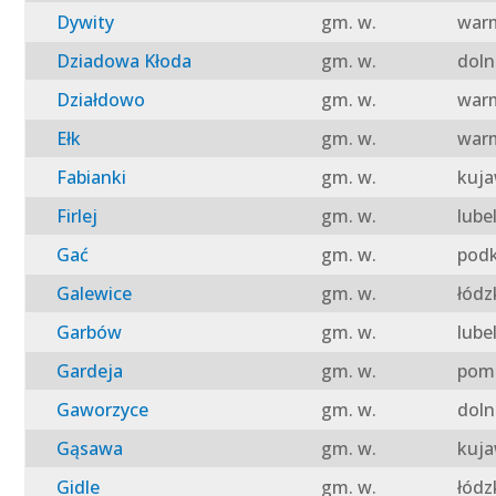
Dywity
gm. w.
warm
Dziadowa Kłoda
gm. w.
doln
Działdowo
gm. w.
warm
Ełk
gm. w.
warm
Fabianki
gm. w.
kuja
Firlej
gm. w.
lube
Gać
gm. w.
podk
Galewice
gm. w.
łódz
Garbów
gm. w.
lube
Gardeja
gm. w.
pomo
Gaworzyce
gm. w.
doln
Gąsawa
gm. w.
kuja
Gidle
gm. w.
łódz