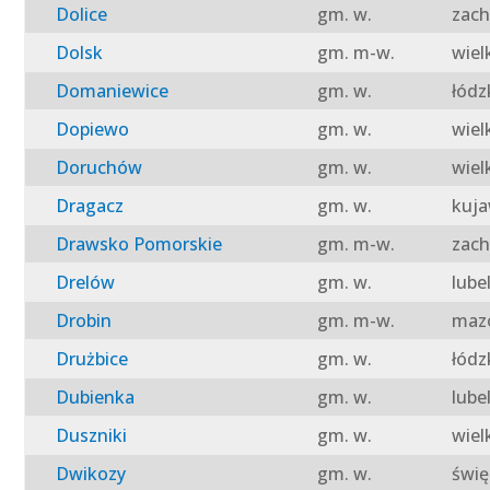
Dolice
gm. w.
zach
Dolsk
gm. m-w.
wiel
Domaniewice
gm. w.
łódz
Dopiewo
gm. w.
wiel
Doruchów
gm. w.
wiel
Dragacz
gm. w.
kuja
Drawsko Pomorskie
gm. m-w.
zach
Drelów
gm. w.
lube
Drobin
gm. m-w.
mazo
Drużbice
gm. w.
łódz
Dubienka
gm. w.
lube
Duszniki
gm. w.
wiel
Dwikozy
gm. w.
świę