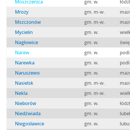
Moszczenica
gm. w.
łódz
Mrozy
gm. m-w.
mazo
Mszczonów
gm. m-w.
mazo
Mycielin
gm. w.
wiel
Nagłowice
gm. w.
świę
Narew
gm. w.
podl
Narewka
gm. w.
podl
Naruszewo
gm. w.
mazo
Nasielsk
gm. m-w.
mazo
Nekla
gm. m-w.
wiel
Nieborów
gm. w.
łódz
Niedźwiada
gm. w.
lube
Niegosławice
gm. w.
lubu