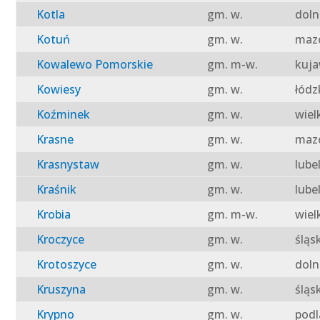
Kotla
gm. w.
doln
Kotuń
gm. w.
mazo
Kowalewo Pomorskie
gm. m-w.
kuja
Kowiesy
gm. w.
łódz
Koźminek
gm. w.
wiel
Krasne
gm. w.
mazo
Krasnystaw
gm. w.
lube
Kraśnik
gm. w.
lube
Krobia
gm. m-w.
wiel
Kroczyce
gm. w.
śląs
Krotoszyce
gm. w.
doln
Kruszyna
gm. w.
śląs
Krypno
gm. w.
podl