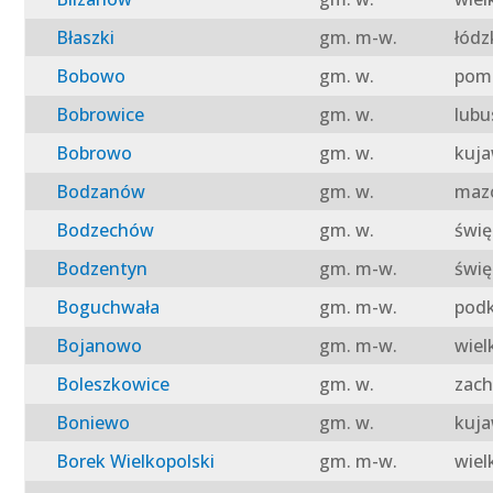
Błaszki
gm. m-w.
łódz
Bobowo
gm. w.
pomo
Bobrowice
gm. w.
lubu
Bobrowo
gm. w.
kuja
Bodzanów
gm. w.
mazo
Bodzechów
gm. w.
świę
Bodzentyn
gm. m-w.
świę
Boguchwała
gm. m-w.
podk
Bojanowo
gm. m-w.
wiel
Boleszkowice
gm. w.
zach
Boniewo
gm. w.
kuja
Borek Wielkopolski
gm. m-w.
wiel