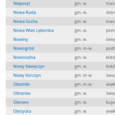
Nieporęt
gm. w.
mazo
Nowa Ruda
gm. w.
doln
Nowa Sucha
gm. w.
mazo
Nowa Wieś Lęborska
gm. w.
pomo
Nowiny
gm. w.
świę
Nowogród
gm. m-w.
podl
Nowosolna
gm. w.
łódz
Nowy Kawęczyn
gm. w.
łódz
Nowy Korczyn
gm. m-w.
świę
Oborniki
gm. m-w.
wiel
Obrazów
gm. w.
świę
Obrowo
gm. w.
kuja
Obrzycko
gm. w.
wiel