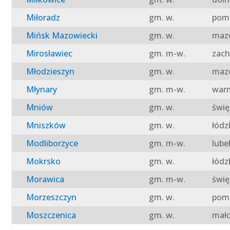
Miłoradz
gm. w.
pomo
Mińsk Mazowiecki
gm. w.
mazo
Mirosławiec
gm. m-w.
zach
Młodzieszyn
gm. w.
mazo
Młynary
gm. m-w.
warm
Mniów
gm. w.
świę
Mniszków
gm. w.
łódz
Modliborzyce
gm. m-w.
lube
Mokrsko
gm. w.
łódz
Morawica
gm. m-w.
świę
Morzeszczyn
gm. w.
pomo
Moszczenica
gm. w.
mało