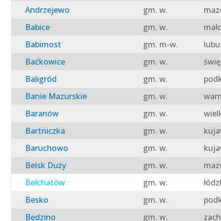
Andrzejewo
gm. w.
mazo
Babice
gm. w.
mało
Babimost
gm. m-w.
lubu
Baćkowice
gm. w.
świę
Baligród
gm. w.
podk
Banie Mazurskie
gm. w.
warm
Baranów
gm. w.
wiel
Bartniczka
gm. w.
kuja
Baruchowo
gm. w.
kuja
Belsk Duży
gm. w.
mazo
Bełchatów
gm. w.
łódz
Besko
gm. w.
podk
Będzino
gm. w.
zach