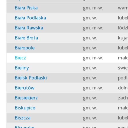
Biała Piska
gm. m-w.
warm
Biała Podlaska
gm. w.
lube
Biała Rawska
gm. m-w.
łódz
Białe Błota
gm. w.
kuja
Białopole
gm. w.
lube
Biecz
gm. m-w.
mało
Bieliny
gm. w.
świę
Bielsk Podlaski
gm. w.
podl
Bierutów
gm. m-w.
doln
Biesiekierz
gm. w.
zach
Biskupice
gm. w.
mało
Biszcza
gm. w.
lube
Blizanów
gm. w.
wiel