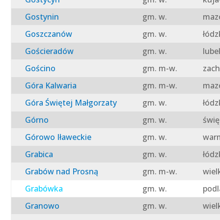
Gostynin
gm. w.
mazo
Goszczanów
gm. w.
łódz
Gościeradów
gm. w.
lube
Gościno
gm. m-w.
zach
Góra Kalwaria
gm. m-w.
mazo
Góra Świętej Małgorzaty
gm. w.
łódz
Górno
gm. w.
świę
Górowo Iławeckie
gm. w.
warm
Grabica
gm. w.
łódz
Grabów nad Prosną
gm. m-w.
wiel
Grabówka
gm. w.
podl
Granowo
gm. w.
wiel