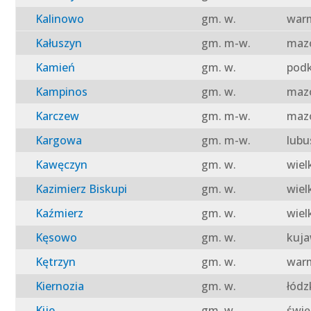
Kalinowo
gm. w.
warm
Kałuszyn
gm. m-w.
mazo
Kamień
gm. w.
podk
Kampinos
gm. w.
mazo
Karczew
gm. m-w.
mazo
Kargowa
gm. m-w.
lubu
Kawęczyn
gm. w.
wiel
Kazimierz Biskupi
gm. w.
wiel
Kaźmierz
gm. w.
wiel
Kęsowo
gm. w.
kuja
Kętrzyn
gm. w.
warm
Kiernozia
gm. w.
łódz
Kije
gm. w.
świę