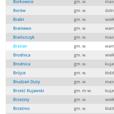
Borkowice
gm. w.
mazo
Borów
gm. w.
doln
Bralin
gm. w.
wiel
Braniewo
gm. w.
warm
Brańszczyk
gm. w.
mazo
Bratian
gm. w.
warm
Brodnica
gm. w.
wiel
Brodnica
gm. w.
kuja
Brójce
gm. w.
łódz
Brudzeń Duży
gm. w.
mazo
Brześć Kujawski
gm. m-w.
kuja
Brzeziny
gm. w.
wiel
Brzeźnio
gm. w.
łódz