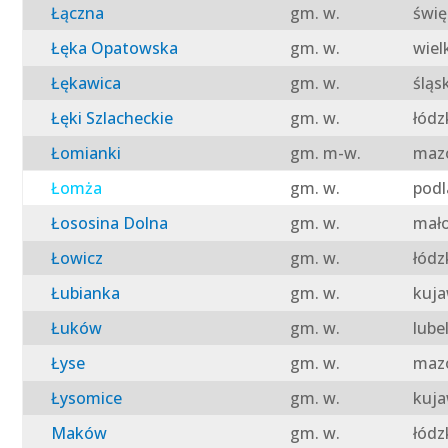
Łączna
gm. w.
świę
Łęka Opatowska
gm. w.
wiel
Łękawica
gm. w.
śląs
Łęki Szlacheckie
gm. w.
łódz
Łomianki
gm. m-w.
mazo
Łomża
gm. w.
podl
Łososina Dolna
gm. w.
mało
Łowicz
gm. w.
łódz
Łubianka
gm. w.
kuja
Łuków
gm. w.
lube
Łyse
gm. w.
mazo
Łysomice
gm. w.
kuja
Maków
gm. w.
łódz