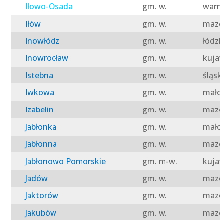
Iłowo-Osada
gm. w.
warm
Iłów
gm. w.
mazo
Inowłódz
gm. w.
łódz
Inowrocław
gm. w.
kuja
Istebna
gm. w.
śląs
Iwkowa
gm. w.
mało
Izabelin
gm. w.
mazo
Jabłonka
gm. w.
mało
Jabłonna
gm. w.
mazo
Jabłonowo Pomorskie
gm. m-w.
kuja
Jadów
gm. w.
mazo
Jaktorów
gm. w.
mazo
Jakubów
gm. w.
mazo