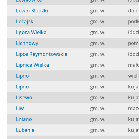
Lewin Kłodzki
gm. w.
doln
Leżajsk
gm. w.
podk
Lgota Wielka
gm. w.
łódz
Lichnowy
gm. w.
pomo
Lipce Reymontowskie
gm. w.
łódz
Lipnica Wielka
gm. w.
mało
Lipno
gm. w.
wiel
Lipno
gm. w.
kuja
Lisewo
gm. w.
kuja
Liw
gm. w.
mazo
Lniano
gm. w.
kuja
Lubanie
gm. w.
kuja