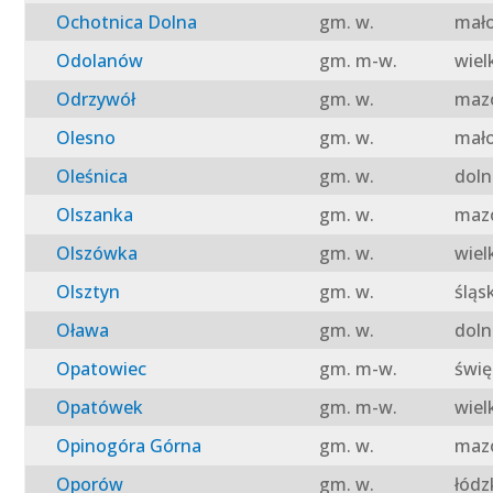
Ochotnica Dolna
gm. w.
mało
Odolanów
gm. m-w.
wiel
Odrzywół
gm. w.
mazo
Olesno
gm. w.
mało
Oleśnica
gm. w.
doln
Olszanka
gm. w.
mazo
Olszówka
gm. w.
wiel
Olsztyn
gm. w.
śląs
Oława
gm. w.
doln
Opatowiec
gm. m-w.
świę
Opatówek
gm. m-w.
wiel
Opinogóra Górna
gm. w.
mazo
Oporów
gm. w.
łódz