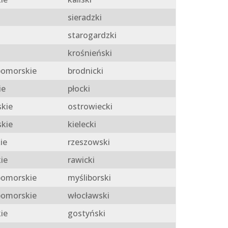
sieradzki
starogardzki
krośnieński
omorskie
brodnicki
ie
płocki
skie
ostrowiecki
skie
kielecki
ie
rzeszowski
ie
rawicki
omorskie
myśliborski
omorskie
włocławski
ie
gostyński