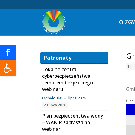
O ZG
Gm
Patronaty
Otwórz pasek narzędzi
12 
Lokalne centra
cyberbezpieczeństwa
tematem bezpłatnego
webinaru!
Gmi
Odbyło się: 30 lipca 2026
Czł
23 lipca 2026
Plan bezpieczeństwa wody
– WANiR zaprasza na
webinar!