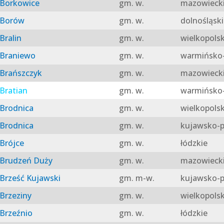
Borkowice
gm. w.
mazowieck
Borów
gm. w.
dolnośląski
Bralin
gm. w.
wielkopolsk
Braniewo
gm. w.
warmińsko-
Brańszczyk
gm. w.
mazowieck
Bratian
gm. w.
warmińsko-
Brodnica
gm. w.
wielkopolsk
Brodnica
gm. w.
kujawsko-p
Brójce
gm. w.
łódzkie
Brudzeń Duży
gm. w.
mazowieck
Brześć Kujawski
gm. m-w.
kujawsko-p
Brzeziny
gm. w.
wielkopolsk
Brzeźnio
gm. w.
łódzkie