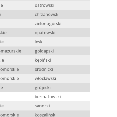
ie
ostrowski
e
chrzanowski
zielonogórski
skie
opatowski
ie
leski
mazurskie
gołdapski
ie
kępiński
omorskie
brodnicki
omorskie
włocławski
ie
grójecki
bełchatowski
ie
sanocki
omorskie
koszaliński