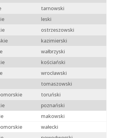
e
tarnowski
ie
leski
ie
ostrzeszowski
skie
kazimierski
e
wałbrzyski
ie
kościański
e
wrocławski
tomaszowski
omorskie
toruński
ie
poznański
ie
makowski
omorskie
wałecki
ie
nowodworski