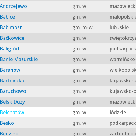
Andrzejewo
gm. w.
mazowieck
Babice
gm. w.
małopolski
Babimost
gm. m-w.
lubuskie
Baćkowice
gm. w.
świętokrzy
Baligród
gm. w.
podkarpack
Banie Mazurskie
gm. w.
warmińsko-
Baranów
gm. w.
wielkopolsk
Bartniczka
gm. w.
kujawsko-p
Baruchowo
gm. w.
kujawsko-p
Belsk Duży
gm. w.
mazowieck
Bełchatów
gm. w.
łódzkie
Besko
gm. w.
podkarpack
Będzino
gm. w.
zachodniop