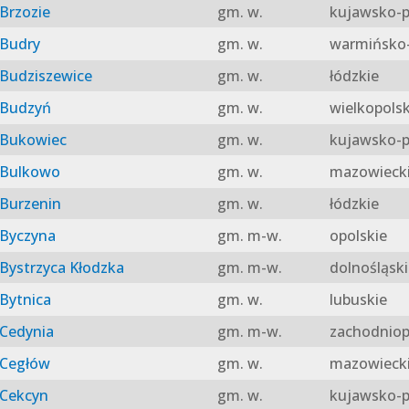
Brzozie
gm. w.
kujawsko-p
Budry
gm. w.
warmińsko-
Budziszewice
gm. w.
łódzkie
Budzyń
gm. w.
wielkopolsk
Bukowiec
gm. w.
kujawsko-p
Bulkowo
gm. w.
mazowieck
Burzenin
gm. w.
łódzkie
Byczyna
gm. m-w.
opolskie
Bystrzyca Kłodzka
gm. m-w.
dolnośląski
Bytnica
gm. w.
lubuskie
Cedynia
gm. m-w.
zachodniop
Cegłów
gm. w.
mazowieck
Cekcyn
gm. w.
kujawsko-p