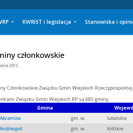
WRP
KWRiST i legislacja
Stanowiska i opini
iny członkowskie
marca 2012
ny Członkowskie Związku Gmin Wiejskich Rzeczypospolitej 
onkami Związku Gmin Wiejskich RP są 683 gminy.
Gmina
Wojew
Abramów
gm. w.
lubelskie
Andrespol
gm. w.
łódzkie