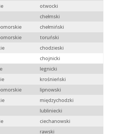
ie
otwocki
chełmski
omorskie
chełmiński
omorskie
toruński
ie
chodzieski
chojnicki
e
legnicki
ie
krośnieński
omorskie
lipnowski
ie
międzychodzki
lubliniecki
ie
ciechanowski
rawski