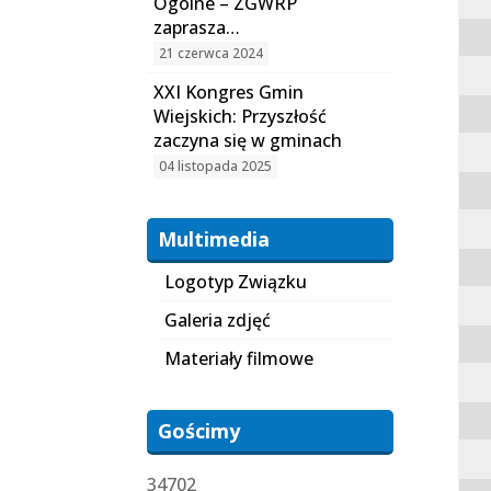
Ogólne – ZGWRP
zaprasza…
21 czerwca 2024
XXI Kongres Gmin
Wiejskich: Przyszłość
zaczyna się w gminach
04 listopada 2025
Multimedia
Logotyp Związku
Galeria zdjęć
Materiały filmowe
Gościmy
34702