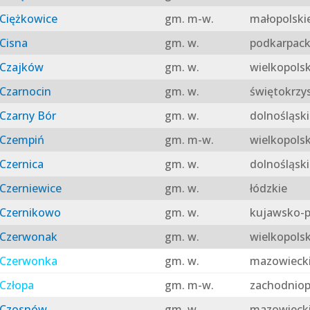
Ciężkowice
gm. m-w.
małopolski
Cisna
gm. w.
podkarpack
Czajków
gm. w.
wielkopolsk
Czarnocin
gm. w.
świętokrzy
Czarny Bór
gm. w.
dolnośląski
Czempiń
gm. m-w.
wielkopolsk
Czernica
gm. w.
dolnośląski
Czerniewice
gm. w.
łódzkie
Czernikowo
gm. w.
kujawsko-p
Czerwonak
gm. w.
wielkopolsk
Czerwonka
gm. w.
mazowieck
Człopa
gm. m-w.
zachodniop
Czosnów
gm. w.
mazowieck