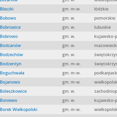
Błaszki
gm. m-w.
łódzkie
Bobowo
gm. w.
pomorskie
Bobrowice
gm. w.
lubuskie
Bobrowo
gm. w.
kujawsko-p
Bodzanów
gm. w.
mazowieck
Bodzechów
gm. w.
świętokrzy
Bodzentyn
gm. m-w.
świętokrzy
Boguchwała
gm. m-w.
podkarpack
Bojanowo
gm. m-w.
wielkopolsk
Boleszkowice
gm. w.
zachodniop
Boniewo
gm. w.
kujawsko-p
Borek Wielkopolski
gm. m-w.
wielkopolsk