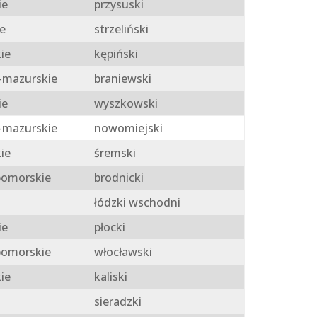
ie
przysuski
e
strzeliński
ie
kępiński
mazurskie
braniewski
ie
wyszkowski
mazurskie
nowomiejski
ie
śremski
omorskie
brodnicki
łódzki wschodni
ie
płocki
omorskie
włocławski
ie
kaliski
sieradzki