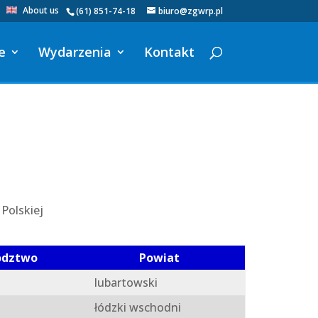
About us
(61) 851-74-18
biuro@zgwrp.pl
e
Wydarzenia
Kontakt
Polskiej
ództwo
Powiat
lubartowski
łódzki wschodni