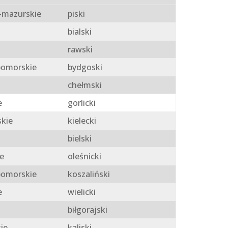
mazurskie
piski
bialski
rawski
omorskie
bydgoski
chełmski
e
gorlicki
skie
kielecki
bielski
e
oleśnicki
omorskie
koszaliński
e
wielicki
biłgorajski
ie
kaliski