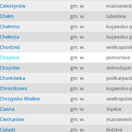
Celestynów
gm. w.
mazowieck
Chełm
gm. w.
lubelskie
Chełmno
gm. w.
kujawsko-p
Chełmża
gm. w.
kujawsko-p
Chodzież
gm. w.
wielkopolsk
Chojnice
gm. w.
pomorskie
Chojnów
gm. w.
dolnośląski
Chorkówka
gm. w.
podkarpack
Chrostkowo
gm. w.
kujawsko-p
Chrzypsko Wielkie
gm. w.
wielkopolsk
Ciasna
gm. w.
śląskie
Ciechanów
gm. w.
mazowieck
Cielądz
gm. w.
łódzkie