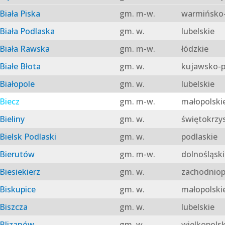
Biała Piska
gm. m-w.
warmińsko-
Biała Podlaska
gm. w.
lubelskie
Biała Rawska
gm. m-w.
łódzkie
Białe Błota
gm. w.
kujawsko-p
Białopole
gm. w.
lubelskie
Biecz
gm. m-w.
małopolski
Bieliny
gm. w.
świętokrzy
Bielsk Podlaski
gm. w.
podlaskie
Bierutów
gm. m-w.
dolnośląski
Biesiekierz
gm. w.
zachodniop
Biskupice
gm. w.
małopolski
Biszcza
gm. w.
lubelskie
Blizanów
gm. w.
wielkopolsk