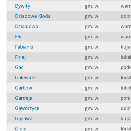
Dywity
gm. w.
warm
Dziadowa Kłoda
gm. w.
doln
Działdowo
gm. w.
warm
Ełk
gm. w.
warm
Fabianki
gm. w.
kuja
Firlej
gm. w.
lube
Gać
gm. w.
podk
Galewice
gm. w.
łódz
Garbów
gm. w.
lube
Gardeja
gm. w.
pomo
Gaworzyce
gm. w.
doln
Gąsawa
gm. w.
kuja
Gidle
gm. w.
łódz