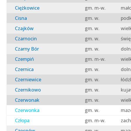
Ciężkowice
gm. m-w.
mało
Cisna
gm. w.
podk
Czajków
gm. w.
wiel
Czarnocin
gm. w.
świę
Czarny Bór
gm. w.
doln
Czempiń
gm. m-w.
wiel
Czernica
gm. w.
doln
Czerniewice
gm. w.
łódz
Czernikowo
gm. w.
kuja
Czerwonak
gm. w.
wiel
Czerwonka
gm. w.
mazo
Człopa
gm. m-w.
zach
Czosnów
gm. w.
mazo