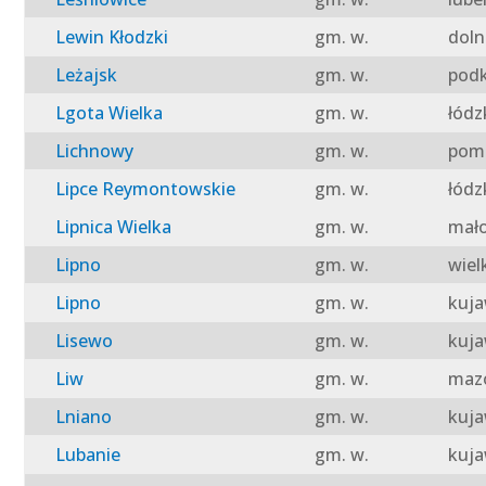
Lewin Kłodzki
gm. w.
doln
Leżajsk
gm. w.
podk
Lgota Wielka
gm. w.
łódz
Lichnowy
gm. w.
pomo
Lipce Reymontowskie
gm. w.
łódz
Lipnica Wielka
gm. w.
mało
Lipno
gm. w.
wiel
Lipno
gm. w.
kuja
Lisewo
gm. w.
kuja
Liw
gm. w.
mazo
Lniano
gm. w.
kuja
Lubanie
gm. w.
kuja