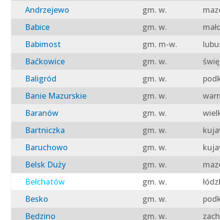
Andrzejewo
gm. w.
mazo
Babice
gm. w.
mało
Babimost
gm. m-w.
lubu
Baćkowice
gm. w.
świę
Baligród
gm. w.
podk
Banie Mazurskie
gm. w.
warm
Baranów
gm. w.
wiel
Bartniczka
gm. w.
kuja
Baruchowo
gm. w.
kuja
Belsk Duży
gm. w.
mazo
Bełchatów
gm. w.
łódz
Besko
gm. w.
podk
Będzino
gm. w.
zach