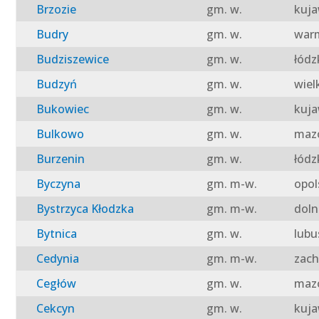
Brzozie
gm. w.
kuja
Budry
gm. w.
warm
Budziszewice
gm. w.
łódz
Budzyń
gm. w.
wiel
Bukowiec
gm. w.
kuja
Bulkowo
gm. w.
mazo
Burzenin
gm. w.
łódz
Byczyna
gm. m-w.
opol
Bystrzyca Kłodzka
gm. m-w.
doln
Bytnica
gm. w.
lubu
Cedynia
gm. m-w.
zach
Cegłów
gm. w.
mazo
Cekcyn
gm. w.
kuja