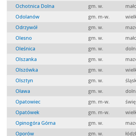
Ochotnica Dolna
gm. w.
mało
Odolanów
gm. m-w.
wiel
Odrzywół
gm. w.
mazo
Olesno
gm. w.
mało
Oleśnica
gm. w.
doln
Olszanka
gm. w.
mazo
Olszówka
gm. w.
wiel
Olsztyn
gm. w.
śląs
Oława
gm. w.
doln
Opatowiec
gm. m-w.
świę
Opatówek
gm. m-w.
wiel
Opinogóra Górna
gm. w.
mazo
Oporów
gm. w.
łódz