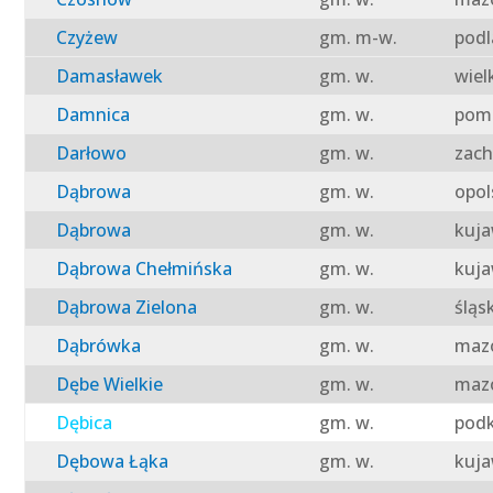
Czyżew
gm. m-w.
podl
Damasławek
gm. w.
wiel
Damnica
gm. w.
pomo
Darłowo
gm. w.
zach
Dąbrowa
gm. w.
opol
Dąbrowa
gm. w.
kuja
Dąbrowa Chełmińska
gm. w.
kuja
Dąbrowa Zielona
gm. w.
śląs
Dąbrówka
gm. w.
mazo
Dębe Wielkie
gm. w.
mazo
Dębica
gm. w.
podk
Dębowa Łąka
gm. w.
kuja