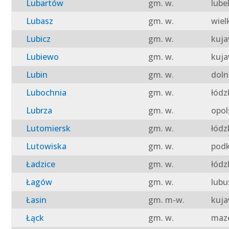
Lubartów
gm. w.
lube
Lubasz
gm. w.
wiel
Lubicz
gm. w.
kuja
Lubiewo
gm. w.
kuja
Lubin
gm. w.
doln
Lubochnia
gm. w.
łódz
Lubrza
gm. w.
opol
Lutomiersk
gm. w.
łódz
Lutowiska
gm. w.
podk
Ładzice
gm. w.
łódz
Łagów
gm. w.
lubu
Łasin
gm. m-w.
kuja
Łąck
gm. w.
mazo