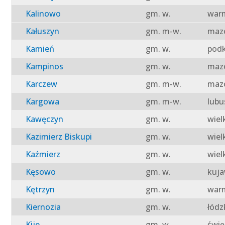
Kalinowo
gm. w.
warm
Kałuszyn
gm. m-w.
mazo
Kamień
gm. w.
podk
Kampinos
gm. w.
mazo
Karczew
gm. m-w.
mazo
Kargowa
gm. m-w.
lubu
Kawęczyn
gm. w.
wiel
Kazimierz Biskupi
gm. w.
wiel
Kaźmierz
gm. w.
wiel
Kęsowo
gm. w.
kuja
Kętrzyn
gm. w.
warm
Kiernozia
gm. w.
łódz
Kije
gm. w.
świę