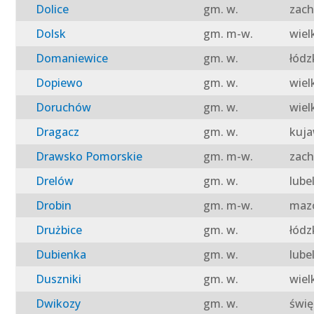
Dolice
gm. w.
zach
Dolsk
gm. m-w.
wiel
Domaniewice
gm. w.
łódz
Dopiewo
gm. w.
wiel
Doruchów
gm. w.
wiel
Dragacz
gm. w.
kuja
Drawsko Pomorskie
gm. m-w.
zach
Drelów
gm. w.
lube
Drobin
gm. m-w.
mazo
Drużbice
gm. w.
łódz
Dubienka
gm. w.
lube
Duszniki
gm. w.
wiel
Dwikozy
gm. w.
świę