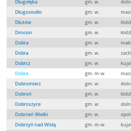
Długołęka
gm. w.
doln
Długosiodło
gm. w.
mazo
Dłutów
gm. w.
łódz
Dmosin
gm. w.
łódz
Dobra
gm. w.
mało
Dobra
gm. w.
zach
Dobrcz
gm. w.
kuja
Dobre
gm. m-w.
mazo
Dobromierz
gm. w.
doln
Dobroń
gm. w.
łódz
Dobroszyce
gm. w.
doln
Dobrzeń Wielki
gm. w.
opol
Dobrzyń nad Wisłą
gm. m-w.
kuja