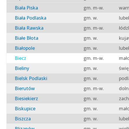
Biała Piska
gm. m-w.
warm
Biała Podlaska
gm. w.
lube
Biała Rawska
gm. m-w.
łódz
Białe Błota
gm. w.
kuja
Białopole
gm. w.
lube
Biecz
gm. m-w.
mało
Bieliny
gm. w.
świę
Bielsk Podlaski
gm. w.
podl
Bierutów
gm. m-w.
doln
Biesiekierz
gm. w.
zach
Biskupice
gm. w.
mało
Biszcza
gm. w.
lube
Blizanów
gm. w.
wiel