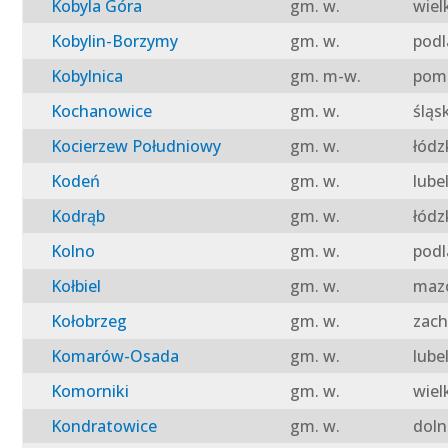
Kobyla Góra
gm. w.
wiel
Kobylin-Borzymy
gm. w.
podl
Kobylnica
gm. m-w.
pomo
Kochanowice
gm. w.
śląs
Kocierzew Południowy
gm. w.
łódz
Kodeń
gm. w.
lube
Kodrąb
gm. w.
łódz
Kolno
gm. w.
podl
Kołbiel
gm. w.
mazo
Kołobrzeg
gm. w.
zach
Komarów-Osada
gm. w.
lube
Komorniki
gm. w.
wiel
Kondratowice
gm. w.
doln