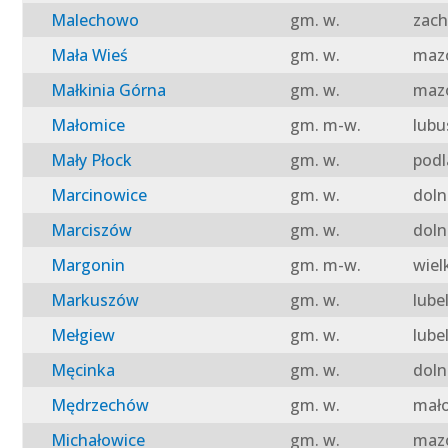
Malechowo
gm. w.
zach
Mała Wieś
gm. w.
mazo
Małkinia Górna
gm. w.
mazo
Małomice
gm. m-w.
lubu
Mały Płock
gm. w.
podl
Marcinowice
gm. w.
doln
Marciszów
gm. w.
doln
Margonin
gm. m-w.
wiel
Markuszów
gm. w.
lube
Mełgiew
gm. w.
lube
Męcinka
gm. w.
doln
Mędrzechów
gm. w.
mało
Michałowice
gm. w.
mazo