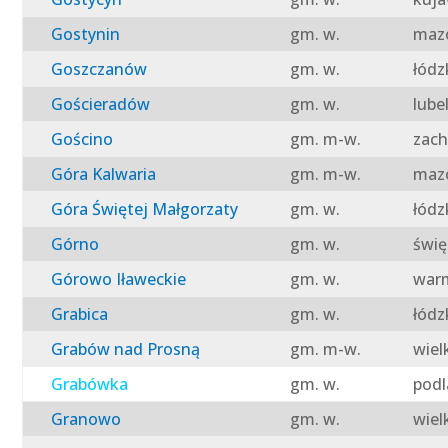
Gostynin
gm. w.
mazo
Goszczanów
gm. w.
łódz
Gościeradów
gm. w.
lube
Gościno
gm. m-w.
zach
Góra Kalwaria
gm. m-w.
mazo
Góra Świętej Małgorzaty
gm. w.
łódz
Górno
gm. w.
świę
Górowo Iławeckie
gm. w.
warm
Grabica
gm. w.
łódz
Grabów nad Prosną
gm. m-w.
wiel
Grabówka
gm. w.
podl
Granowo
gm. w.
wiel