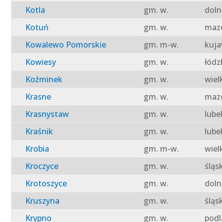
Kotla
gm. w.
doln
Kotuń
gm. w.
mazo
Kowalewo Pomorskie
gm. m-w.
kuja
Kowiesy
gm. w.
łódz
Koźminek
gm. w.
wiel
Krasne
gm. w.
mazo
Krasnystaw
gm. w.
lube
Kraśnik
gm. w.
lube
Krobia
gm. m-w.
wiel
Kroczyce
gm. w.
śląs
Krotoszyce
gm. w.
doln
Kruszyna
gm. w.
śląs
Krypno
gm. w.
podl