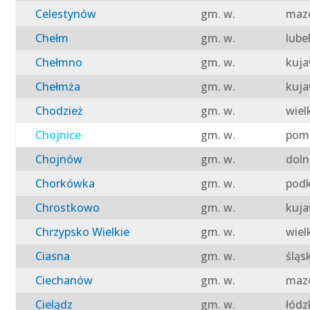
Celestynów
gm. w.
mazo
Chełm
gm. w.
lube
Chełmno
gm. w.
kuja
Chełmża
gm. w.
kuja
Chodzież
gm. w.
wiel
Chojnice
gm. w.
pomo
Chojnów
gm. w.
doln
Chorkówka
gm. w.
podk
Chrostkowo
gm. w.
kuja
Chrzypsko Wielkie
gm. w.
wiel
Ciasna
gm. w.
śląs
Ciechanów
gm. w.
mazo
Cielądz
gm. w.
łódz