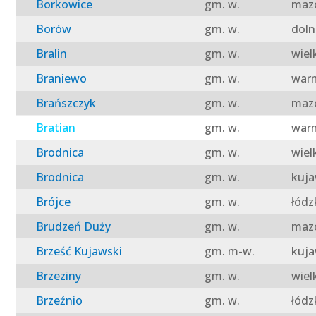
Borkowice
gm. w.
mazo
Borów
gm. w.
doln
Bralin
gm. w.
wiel
Braniewo
gm. w.
warm
Brańszczyk
gm. w.
mazo
Bratian
gm. w.
warm
Brodnica
gm. w.
wiel
Brodnica
gm. w.
kuja
Brójce
gm. w.
łódz
Brudzeń Duży
gm. w.
mazo
Brześć Kujawski
gm. m-w.
kuja
Brzeziny
gm. w.
wiel
Brzeźnio
gm. w.
łódz