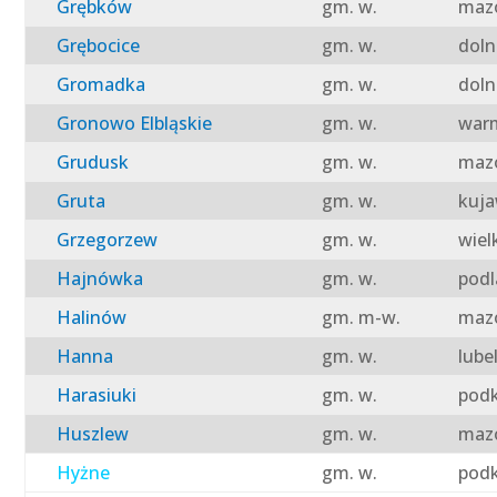
Grębków
gm. w.
mazo
Grębocice
gm. w.
doln
Gromadka
gm. w.
doln
Gronowo Elbląskie
gm. w.
warm
Grudusk
gm. w.
mazo
Gruta
gm. w.
kuja
Grzegorzew
gm. w.
wiel
Hajnówka
gm. w.
podl
Halinów
gm. m-w.
mazo
Hanna
gm. w.
lube
Harasiuki
gm. w.
podk
Huszlew
gm. w.
mazo
Hyżne
gm. w.
podk