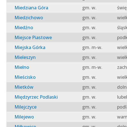
Miedziana Góra
gm. w.
świę
Miedzichowo
gm. w.
wiel
Miedźno
gm. w.
śląs
Miejsce Piastowe
gm. w.
podk
Miejska Górka
gm. m-w.
wiel
Mieleszyn
gm. w.
wiel
Mielno
gm. m-w.
zach
Mieścisko
gm. w.
wiel
Mietków
gm. w.
doln
Międzyrzec Podlaski
gm. w.
lube
Milejczyce
gm. w.
podl
Milejewo
gm. w.
warm
Miłkowice
gm. w.
doln