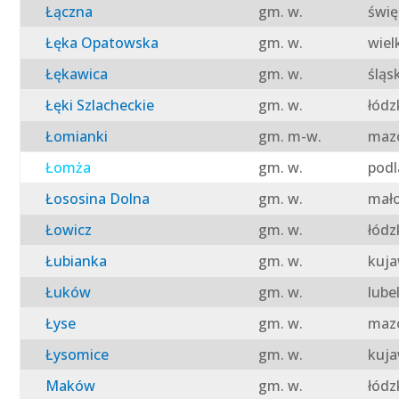
Łączna
gm. w.
świę
Łęka Opatowska
gm. w.
wiel
Łękawica
gm. w.
śląs
Łęki Szlacheckie
gm. w.
łódz
Łomianki
gm. m-w.
mazo
Łomża
gm. w.
podl
Łososina Dolna
gm. w.
mało
Łowicz
gm. w.
łódz
Łubianka
gm. w.
kuja
Łuków
gm. w.
lube
Łyse
gm. w.
mazo
Łysomice
gm. w.
kuja
Maków
gm. w.
łódz