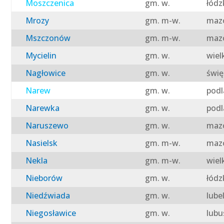
Moszczenica
gm. w.
łódz
Mrozy
gm. m-w.
mazo
Mszczonów
gm. m-w.
mazo
Mycielin
gm. w.
wiel
Nagłowice
gm. w.
świę
Narew
gm. w.
podl
Narewka
gm. w.
podl
Naruszewo
gm. w.
mazo
Nasielsk
gm. m-w.
mazo
Nekla
gm. m-w.
wiel
Nieborów
gm. w.
łódz
Niedźwiada
gm. w.
lube
Niegosławice
gm. w.
lubu