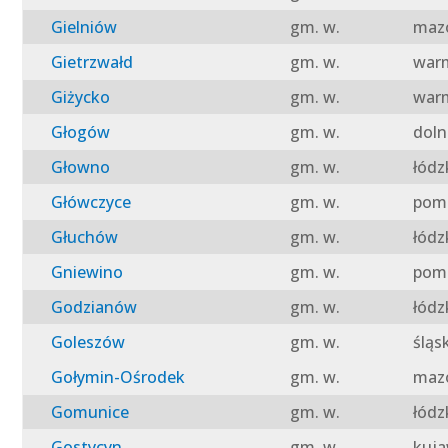
Gielniów
gm. w.
mazo
Gietrzwałd
gm. w.
warm
Giżycko
gm. w.
warm
Głogów
gm. w.
doln
Głowno
gm. w.
łódz
Główczyce
gm. w.
pomo
Głuchów
gm. w.
łódz
Gniewino
gm. w.
pomo
Godzianów
gm. w.
łódz
Goleszów
gm. w.
śląs
Gołymin-Ośrodek
gm. w.
mazo
Gomunice
gm. w.
łódz
Gostycyn
gm. w.
kuja