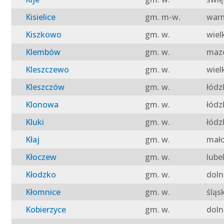
Kisielice
gm. m-w.
warm
Kiszkowo
gm. w.
wiel
Klembów
gm. w.
mazo
Kleszczewo
gm. w.
wiel
Kleszczów
gm. w.
łódz
Klonowa
gm. w.
łódz
Kluki
gm. w.
łódz
Kłaj
gm. w.
mało
Kłoczew
gm. w.
lube
Kłodzko
gm. w.
doln
Kłomnice
gm. w.
śląs
Kobierzyce
gm. w.
doln