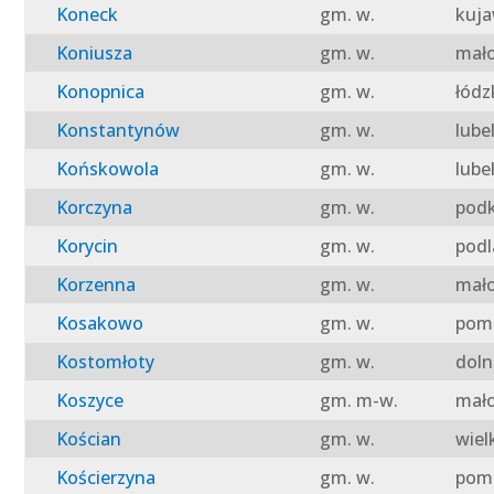
Koneck
gm. w.
kuja
Koniusza
gm. w.
mało
Konopnica
gm. w.
łódz
Konstantynów
gm. w.
lube
Końskowola
gm. w.
lube
Korczyna
gm. w.
podk
Korycin
gm. w.
podl
Korzenna
gm. w.
mało
Kosakowo
gm. w.
pomo
Kostomłoty
gm. w.
doln
Koszyce
gm. m-w.
mało
Kościan
gm. w.
wiel
Kościerzyna
gm. w.
pomo