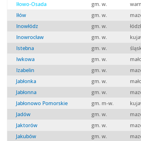
Iłowo-Osada
gm. w.
warm
Iłów
gm. w.
mazo
Inowłódz
gm. w.
łódz
Inowrocław
gm. w.
kuja
Istebna
gm. w.
śląs
Iwkowa
gm. w.
mało
Izabelin
gm. w.
mazo
Jabłonka
gm. w.
mało
Jabłonna
gm. w.
mazo
Jabłonowo Pomorskie
gm. m-w.
kuja
Jadów
gm. w.
mazo
Jaktorów
gm. w.
mazo
Jakubów
gm. w.
mazo