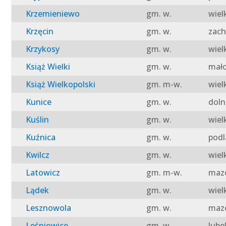
Krzemieniewo
gm. w.
wiel
Krzęcin
gm. w.
zach
Krzykosy
gm. w.
wiel
Książ Wielki
gm. w.
mało
Książ Wielkopolski
gm. m-w.
wiel
Kunice
gm. w.
doln
Kuślin
gm. w.
wiel
Kuźnica
gm. w.
podl
Kwilcz
gm. w.
wiel
Latowicz
gm. m-w.
mazo
Lądek
gm. w.
wiel
Lesznowola
gm. w.
mazo
Leśniowice
gm. w.
lube