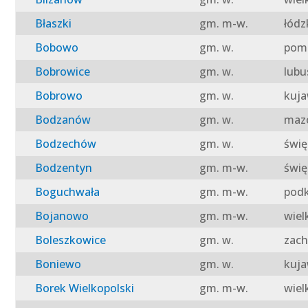
Błaszki
gm. m-w.
łódz
Bobowo
gm. w.
pomo
Bobrowice
gm. w.
lubu
Bobrowo
gm. w.
kuja
Bodzanów
gm. w.
mazo
Bodzechów
gm. w.
świę
Bodzentyn
gm. m-w.
świę
Boguchwała
gm. m-w.
podk
Bojanowo
gm. m-w.
wiel
Boleszkowice
gm. w.
zach
Boniewo
gm. w.
kuja
Borek Wielkopolski
gm. m-w.
wiel