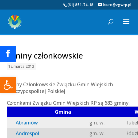
(61) 851-74-18
biuro@zgwrp.pl
Gminy członkowskie
12 marca 2012
Otwórz pasek narzędzi
Gminy Członkowskie Związku Gmin Wiejskich
Rzeczypospolitej Polskiej
Członkami Związku Gmin Wiejskich RP są 683 gminy.
Gmina
W
Abramów
gm. w.
lube
Andrespol
gm. w.
łódz