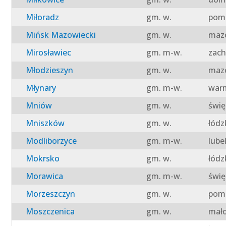
Miłoradz
gm. w.
pomo
Mińsk Mazowiecki
gm. w.
mazo
Mirosławiec
gm. m-w.
zach
Młodzieszyn
gm. w.
mazo
Młynary
gm. m-w.
warm
Mniów
gm. w.
świę
Mniszków
gm. w.
łódz
Modliborzyce
gm. m-w.
lube
Mokrsko
gm. w.
łódz
Morawica
gm. m-w.
świę
Morzeszczyn
gm. w.
pomo
Moszczenica
gm. w.
mało