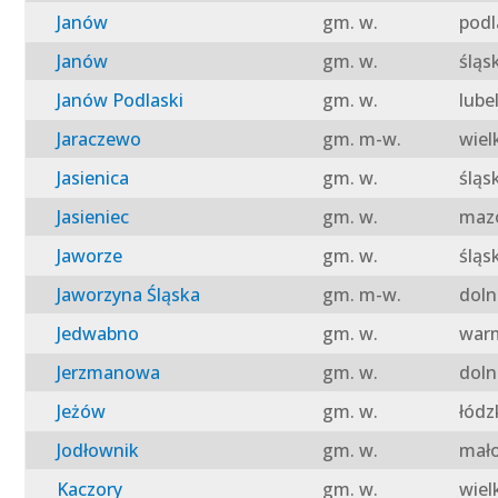
Janów
gm. w.
podl
Janów
gm. w.
śląs
Janów Podlaski
gm. w.
lube
Jaraczewo
gm. m-w.
wiel
Jasienica
gm. w.
śląs
Jasieniec
gm. w.
mazo
Jaworze
gm. w.
śląs
Jaworzyna Śląska
gm. m-w.
doln
Jedwabno
gm. w.
warm
Jerzmanowa
gm. w.
doln
Jeżów
gm. w.
łódz
Jodłownik
gm. w.
mało
Kaczory
gm. w.
wiel