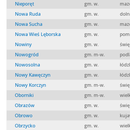
Nieporęt
gm. w.
mazo
Nowa Ruda
gm. w.
doln
Nowa Sucha
gm. w.
mazo
Nowa Wieś Lęborska
gm. w.
pomo
Nowiny
gm. w.
świę
Nowogród
gm. m-w.
podl
Nowosolna
gm. w.
łódz
Nowy Kawęczyn
gm. w.
łódz
Nowy Korczyn
gm. m-w.
świę
Oborniki
gm. m-w.
wiel
Obrazów
gm. w.
świę
Obrowo
gm. w.
kuja
Obrzycko
gm. w.
wiel