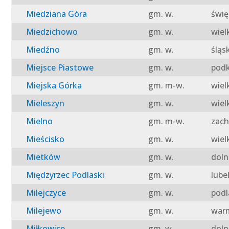
Miedziana Góra
gm. w.
świę
Miedzichowo
gm. w.
wiel
Miedźno
gm. w.
śląs
Miejsce Piastowe
gm. w.
podk
Miejska Górka
gm. m-w.
wiel
Mieleszyn
gm. w.
wiel
Mielno
gm. m-w.
zach
Mieścisko
gm. w.
wiel
Mietków
gm. w.
doln
Międzyrzec Podlaski
gm. w.
lube
Milejczyce
gm. w.
podl
Milejewo
gm. w.
warm
Miłkowice
gm. w.
doln