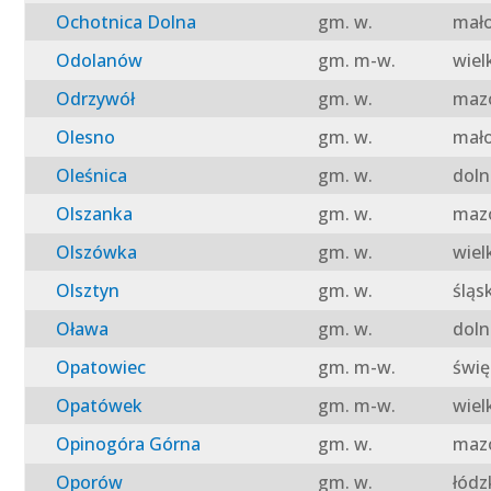
Ochotnica Dolna
gm. w.
mało
Odolanów
gm. m-w.
wiel
Odrzywół
gm. w.
mazo
Olesno
gm. w.
mało
Oleśnica
gm. w.
doln
Olszanka
gm. w.
mazo
Olszówka
gm. w.
wiel
Olsztyn
gm. w.
śląs
Oława
gm. w.
doln
Opatowiec
gm. m-w.
świę
Opatówek
gm. m-w.
wiel
Opinogóra Górna
gm. w.
mazo
Oporów
gm. w.
łódz