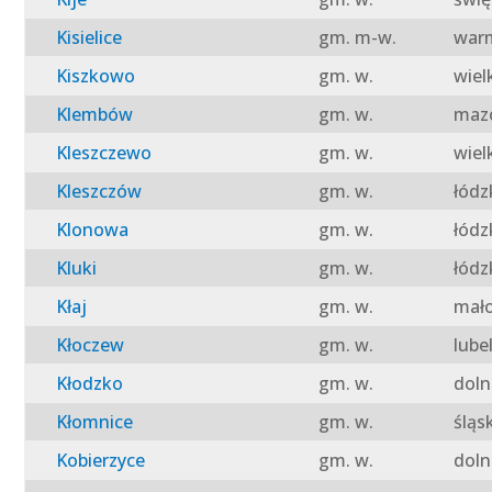
Kisielice
gm. m-w.
warm
Kiszkowo
gm. w.
wiel
Klembów
gm. w.
mazo
Kleszczewo
gm. w.
wiel
Kleszczów
gm. w.
łódz
Klonowa
gm. w.
łódz
Kluki
gm. w.
łódz
Kłaj
gm. w.
mało
Kłoczew
gm. w.
lube
Kłodzko
gm. w.
doln
Kłomnice
gm. w.
śląs
Kobierzyce
gm. w.
doln