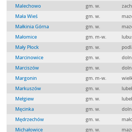
Malechowo
gm. w.
zach
Mała Wieś
gm. w.
mazo
Małkinia Górna
gm. w.
mazo
Małomice
gm. m-w.
lubu
Mały Płock
gm. w.
podl
Marcinowice
gm. w.
doln
Marciszów
gm. w.
doln
Margonin
gm. m-w.
wiel
Markuszów
gm. w.
lube
Mełgiew
gm. w.
lube
Męcinka
gm. w.
doln
Mędrzechów
gm. w.
mało
Michałowice
gm. w.
mazo