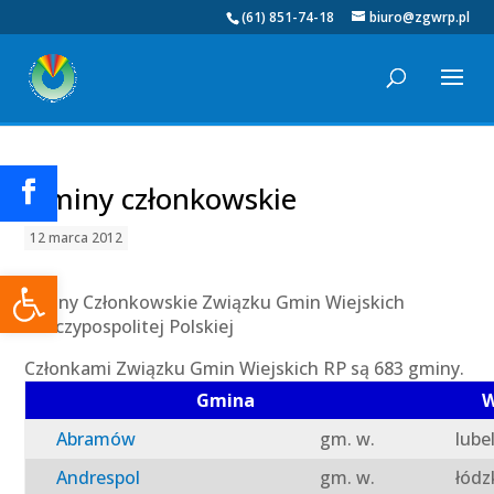
(61) 851-74-18
biuro@zgwrp.pl
Gminy członkowskie
12 marca 2012
Otwórz pasek narzędzi
Gminy Członkowskie Związku Gmin Wiejskich
Rzeczypospolitej Polskiej
Członkami Związku Gmin Wiejskich RP są 683 gminy.
Gmina
W
Abramów
gm. w.
lube
Andrespol
gm. w.
łódz