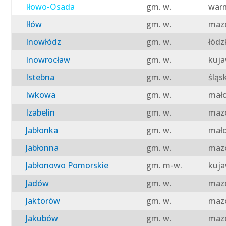
Iłowo-Osada
gm. w.
warm
Iłów
gm. w.
mazo
Inowłódz
gm. w.
łódz
Inowrocław
gm. w.
kuja
Istebna
gm. w.
śląs
Iwkowa
gm. w.
mało
Izabelin
gm. w.
mazo
Jabłonka
gm. w.
mało
Jabłonna
gm. w.
mazo
Jabłonowo Pomorskie
gm. m-w.
kuja
Jadów
gm. w.
mazo
Jaktorów
gm. w.
mazo
Jakubów
gm. w.
mazo