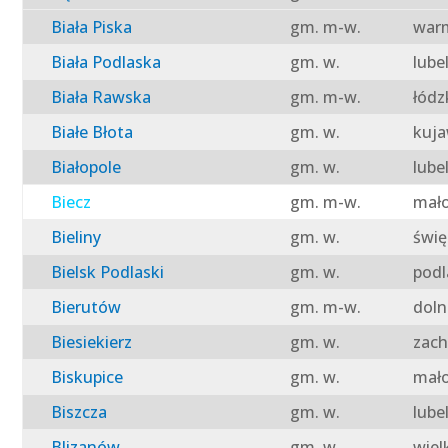
Biała Piska
gm. m-w.
warm
Biała Podlaska
gm. w.
lube
Biała Rawska
gm. m-w.
łódz
Białe Błota
gm. w.
kuja
Białopole
gm. w.
lube
Biecz
gm. m-w.
mało
Bieliny
gm. w.
świę
Bielsk Podlaski
gm. w.
podl
Bierutów
gm. m-w.
doln
Biesiekierz
gm. w.
zach
Biskupice
gm. w.
mało
Biszcza
gm. w.
lube
Blizanów
gm. w.
wiel