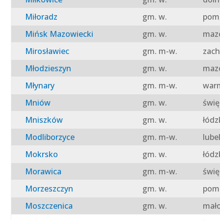
Miłoradz
gm. w.
pomo
Mińsk Mazowiecki
gm. w.
mazo
Mirosławiec
gm. m-w.
zach
Młodzieszyn
gm. w.
mazo
Młynary
gm. m-w.
warm
Mniów
gm. w.
świę
Mniszków
gm. w.
łódz
Modliborzyce
gm. m-w.
lube
Mokrsko
gm. w.
łódz
Morawica
gm. m-w.
świę
Morzeszczyn
gm. w.
pomo
Moszczenica
gm. w.
mało