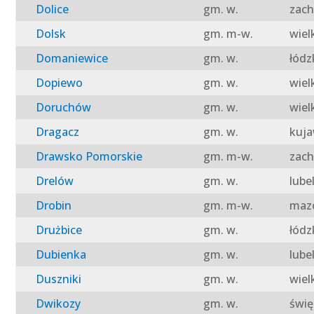
Dolice
gm. w.
zach
Dolsk
gm. m-w.
wiel
Domaniewice
gm. w.
łódz
Dopiewo
gm. w.
wiel
Doruchów
gm. w.
wiel
Dragacz
gm. w.
kuja
Drawsko Pomorskie
gm. m-w.
zach
Drelów
gm. w.
lube
Drobin
gm. m-w.
mazo
Drużbice
gm. w.
łódz
Dubienka
gm. w.
lube
Duszniki
gm. w.
wiel
Dwikozy
gm. w.
świę