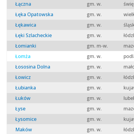
Łączna
gm. w.
świę
Łęka Opatowska
gm. w.
wiel
Łękawica
gm. w.
śląs
Łęki Szlacheckie
gm. w.
łódz
Łomianki
gm. m-w.
mazo
Łomża
gm. w.
podl
Łososina Dolna
gm. w.
mało
Łowicz
gm. w.
łódz
Łubianka
gm. w.
kuja
Łuków
gm. w.
lube
Łyse
gm. w.
mazo
Łysomice
gm. w.
kuja
Maków
gm. w.
łódz