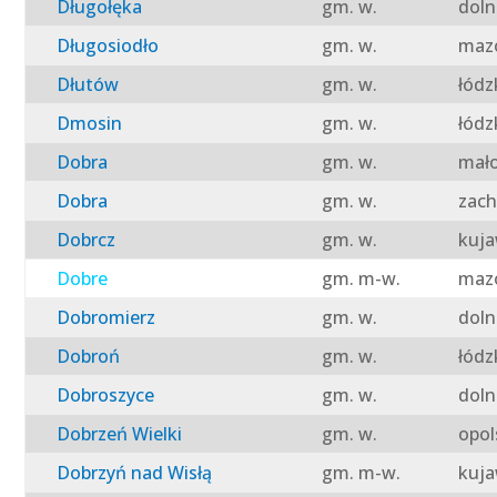
Długołęka
gm. w.
doln
Długosiodło
gm. w.
mazo
Dłutów
gm. w.
łódz
Dmosin
gm. w.
łódz
Dobra
gm. w.
mało
Dobra
gm. w.
zach
Dobrcz
gm. w.
kuja
Dobre
gm. m-w.
mazo
Dobromierz
gm. w.
doln
Dobroń
gm. w.
łódz
Dobroszyce
gm. w.
doln
Dobrzeń Wielki
gm. w.
opol
Dobrzyń nad Wisłą
gm. m-w.
kuja