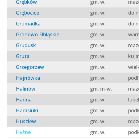
Grębków
gm. w.
mazo
Grębocice
gm. w.
doln
Gromadka
gm. w.
doln
Gronowo Elbląskie
gm. w.
warm
Grudusk
gm. w.
mazo
Gruta
gm. w.
kuja
Grzegorzew
gm. w.
wiel
Hajnówka
gm. w.
podl
Halinów
gm. m-w.
mazo
Hanna
gm. w.
lube
Harasiuki
gm. w.
podk
Huszlew
gm. w.
mazo
Hyżne
gm. w.
podk