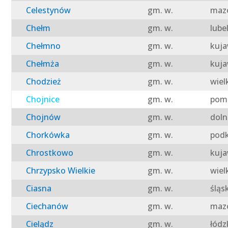
Celestynów
gm. w.
mazo
Chełm
gm. w.
lube
Chełmno
gm. w.
kuja
Chełmża
gm. w.
kuja
Chodzież
gm. w.
wiel
Chojnice
gm. w.
pomo
Chojnów
gm. w.
doln
Chorkówka
gm. w.
podk
Chrostkowo
gm. w.
kuja
Chrzypsko Wielkie
gm. w.
wiel
Ciasna
gm. w.
śląs
Ciechanów
gm. w.
mazo
Cielądz
gm. w.
łódz