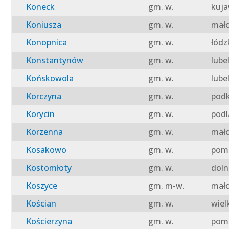
Koneck
gm. w.
kuja
Koniusza
gm. w.
mało
Konopnica
gm. w.
łódz
Konstantynów
gm. w.
lube
Końskowola
gm. w.
lube
Korczyna
gm. w.
podk
Korycin
gm. w.
podl
Korzenna
gm. w.
mało
Kosakowo
gm. w.
pomo
Kostomłoty
gm. w.
doln
Koszyce
gm. m-w.
mało
Kościan
gm. w.
wiel
Kościerzyna
gm. w.
pomo