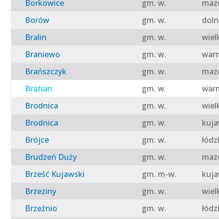
Borkowice
gm. w.
mazo
Borów
gm. w.
doln
Bralin
gm. w.
wiel
Braniewo
gm. w.
warm
Brańszczyk
gm. w.
mazo
Bratian
gm. w.
warm
Brodnica
gm. w.
wiel
Brodnica
gm. w.
kuja
Brójce
gm. w.
łódz
Brudzeń Duży
gm. w.
mazo
Brześć Kujawski
gm. m-w.
kuja
Brzeziny
gm. w.
wiel
Brzeźnio
gm. w.
łódz