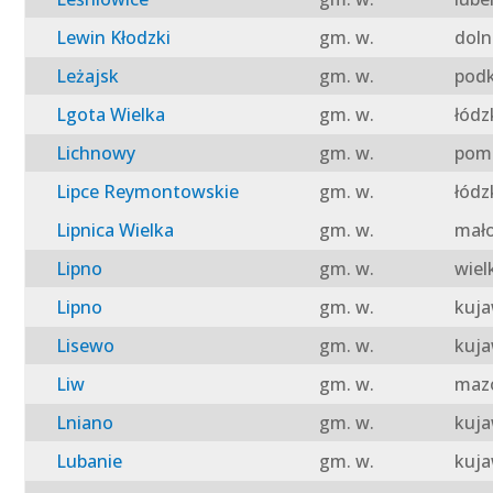
Lewin Kłodzki
gm. w.
doln
Leżajsk
gm. w.
podk
Lgota Wielka
gm. w.
łódz
Lichnowy
gm. w.
pomo
Lipce Reymontowskie
gm. w.
łódz
Lipnica Wielka
gm. w.
mało
Lipno
gm. w.
wiel
Lipno
gm. w.
kuja
Lisewo
gm. w.
kuja
Liw
gm. w.
mazo
Lniano
gm. w.
kuja
Lubanie
gm. w.
kuja