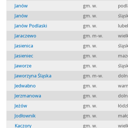
Janów
gm. w.
podl
Janów
gm. w.
śląs
Janów Podlaski
gm. w.
lube
Jaraczewo
gm. m-w.
wiel
Jasienica
gm. w.
śląs
Jasieniec
gm. w.
mazo
Jaworze
gm. w.
śląs
Jaworzyna Śląska
gm. m-w.
doln
Jedwabno
gm. w.
warm
Jerzmanowa
gm. w.
doln
Jeżów
gm. w.
łódz
Jodłownik
gm. w.
mało
Kaczory
gm. w.
wiel