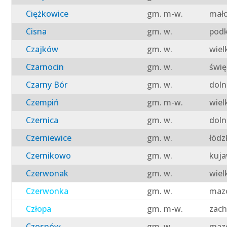
Ciężkowice
gm. m-w.
mało
Cisna
gm. w.
podk
Czajków
gm. w.
wiel
Czarnocin
gm. w.
świę
Czarny Bór
gm. w.
doln
Czempiń
gm. m-w.
wiel
Czernica
gm. w.
doln
Czerniewice
gm. w.
łódz
Czernikowo
gm. w.
kuja
Czerwonak
gm. w.
wiel
Czerwonka
gm. w.
mazo
Człopa
gm. m-w.
zach
Czosnów
gm. w.
mazo