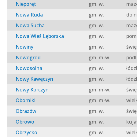
Nieporęt
gm. w.
mazo
Nowa Ruda
gm. w.
doln
Nowa Sucha
gm. w.
mazo
Nowa Wieś Lęborska
gm. w.
pomo
Nowiny
gm. w.
świę
Nowogród
gm. m-w.
podl
Nowosolna
gm. w.
łódz
Nowy Kawęczyn
gm. w.
łódz
Nowy Korczyn
gm. m-w.
świę
Oborniki
gm. m-w.
wiel
Obrazów
gm. w.
świę
Obrowo
gm. w.
kuja
Obrzycko
gm. w.
wiel