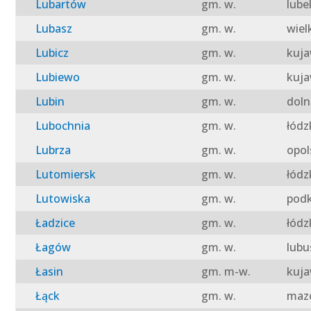
Lubartów
gm. w.
lube
Lubasz
gm. w.
wiel
Lubicz
gm. w.
kuja
Lubiewo
gm. w.
kuja
Lubin
gm. w.
doln
Lubochnia
gm. w.
łódz
Lubrza
gm. w.
opol
Lutomiersk
gm. w.
łódz
Lutowiska
gm. w.
podk
Ładzice
gm. w.
łódz
Łagów
gm. w.
lubu
Łasin
gm. m-w.
kuja
Łąck
gm. w.
mazo