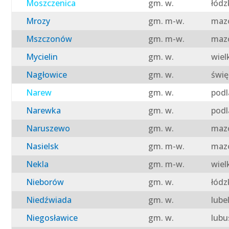
Moszczenica
gm. w.
łódz
Mrozy
gm. m-w.
mazo
Mszczonów
gm. m-w.
mazo
Mycielin
gm. w.
wiel
Nagłowice
gm. w.
świę
Narew
gm. w.
podl
Narewka
gm. w.
podl
Naruszewo
gm. w.
mazo
Nasielsk
gm. m-w.
mazo
Nekla
gm. m-w.
wiel
Nieborów
gm. w.
łódz
Niedźwiada
gm. w.
lube
Niegosławice
gm. w.
lubu