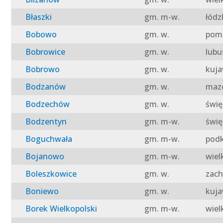
Błaszki
gm. m-w.
łódz
Bobowo
gm. w.
pomo
Bobrowice
gm. w.
lubu
Bobrowo
gm. w.
kuja
Bodzanów
gm. w.
mazo
Bodzechów
gm. w.
świę
Bodzentyn
gm. m-w.
świę
Boguchwała
gm. m-w.
podk
Bojanowo
gm. m-w.
wiel
Boleszkowice
gm. w.
zach
Boniewo
gm. w.
kuja
Borek Wielkopolski
gm. m-w.
wiel