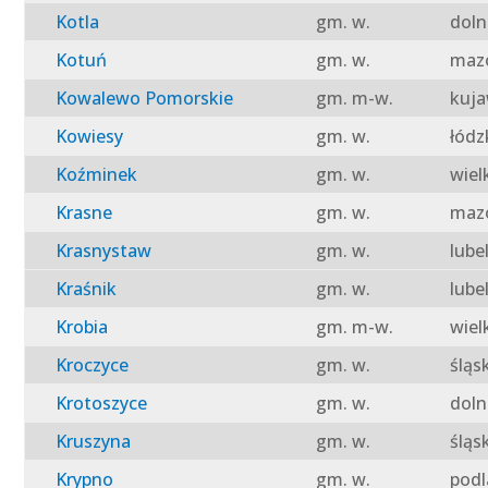
Kotla
gm. w.
doln
Kotuń
gm. w.
mazo
Kowalewo Pomorskie
gm. m-w.
kuja
Kowiesy
gm. w.
łódz
Koźminek
gm. w.
wiel
Krasne
gm. w.
mazo
Krasnystaw
gm. w.
lube
Kraśnik
gm. w.
lube
Krobia
gm. m-w.
wiel
Kroczyce
gm. w.
śląs
Krotoszyce
gm. w.
doln
Kruszyna
gm. w.
śląs
Krypno
gm. w.
podl