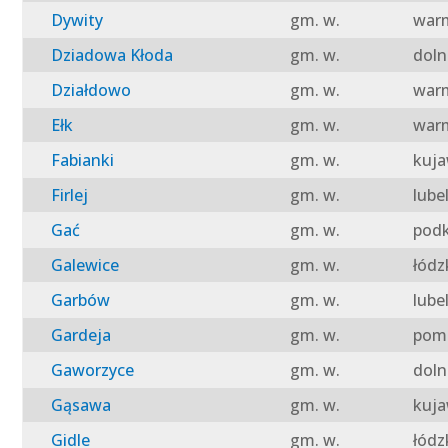
Dywity
gm. w.
warm
Dziadowa Kłoda
gm. w.
doln
Działdowo
gm. w.
warm
Ełk
gm. w.
warm
Fabianki
gm. w.
kuja
Firlej
gm. w.
lube
Gać
gm. w.
podk
Galewice
gm. w.
łódz
Garbów
gm. w.
lube
Gardeja
gm. w.
pomo
Gaworzyce
gm. w.
doln
Gąsawa
gm. w.
kuja
Gidle
gm. w.
łódz