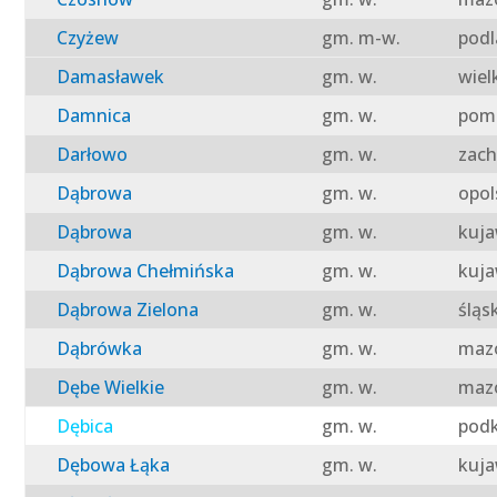
Czyżew
gm. m-w.
podl
Damasławek
gm. w.
wiel
Damnica
gm. w.
pomo
Darłowo
gm. w.
zach
Dąbrowa
gm. w.
opol
Dąbrowa
gm. w.
kuja
Dąbrowa Chełmińska
gm. w.
kuja
Dąbrowa Zielona
gm. w.
śląs
Dąbrówka
gm. w.
mazo
Dębe Wielkie
gm. w.
mazo
Dębica
gm. w.
podk
Dębowa Łąka
gm. w.
kuja