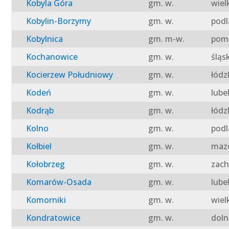
Kobyla Góra
gm. w.
wiel
Kobylin-Borzymy
gm. w.
podl
Kobylnica
gm. m-w.
pomo
Kochanowice
gm. w.
śląs
Kocierzew Południowy
gm. w.
łódz
Kodeń
gm. w.
lube
Kodrąb
gm. w.
łódz
Kolno
gm. w.
podl
Kołbiel
gm. w.
mazo
Kołobrzeg
gm. w.
zach
Komarów-Osada
gm. w.
lube
Komorniki
gm. w.
wiel
Kondratowice
gm. w.
doln