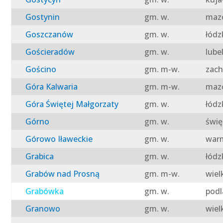
Gostynin
gm. w.
mazo
Goszczanów
gm. w.
łódz
Gościeradów
gm. w.
lube
Gościno
gm. m-w.
zach
Góra Kalwaria
gm. m-w.
mazo
Góra Świętej Małgorzaty
gm. w.
łódz
Górno
gm. w.
świę
Górowo Iławeckie
gm. w.
warm
Grabica
gm. w.
łódz
Grabów nad Prosną
gm. m-w.
wiel
Grabówka
gm. w.
podl
Granowo
gm. w.
wiel