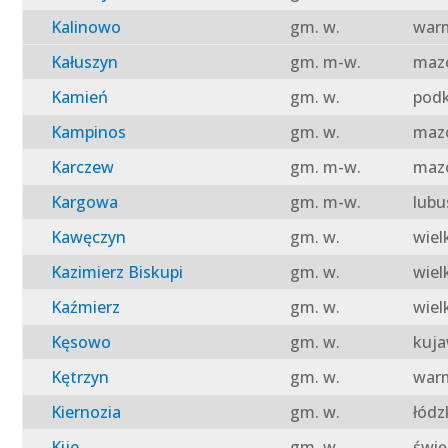
Kalinowo
gm. w.
warm
Kałuszyn
gm. m-w.
mazo
Kamień
gm. w.
podk
Kampinos
gm. w.
mazo
Karczew
gm. m-w.
mazo
Kargowa
gm. m-w.
lubu
Kawęczyn
gm. w.
wiel
Kazimierz Biskupi
gm. w.
wiel
Kaźmierz
gm. w.
wiel
Kęsowo
gm. w.
kuja
Kętrzyn
gm. w.
warm
Kiernozia
gm. w.
łódz
Kije
gm. w.
świę