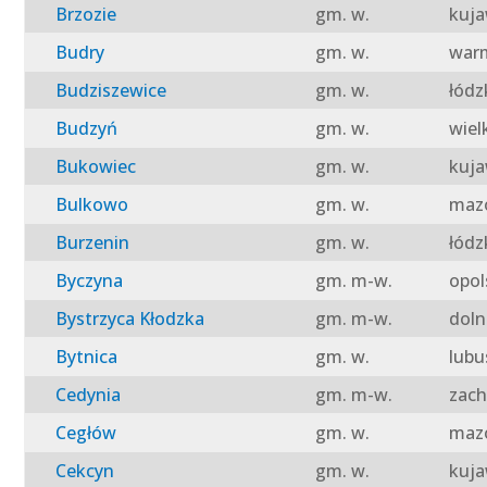
Brzozie
gm. w.
kuja
Budry
gm. w.
warm
Budziszewice
gm. w.
łódz
Budzyń
gm. w.
wiel
Bukowiec
gm. w.
kuja
Bulkowo
gm. w.
mazo
Burzenin
gm. w.
łódz
Byczyna
gm. m-w.
opol
Bystrzyca Kłodzka
gm. m-w.
doln
Bytnica
gm. w.
lubu
Cedynia
gm. m-w.
zach
Cegłów
gm. w.
mazo
Cekcyn
gm. w.
kuja