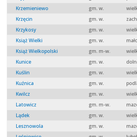
Krzemieniewo
gm. w.
wiel
Krzęcin
gm. w.
zach
Krzykosy
gm. w.
wiel
Książ Wielki
gm. w.
mało
Książ Wielkopolski
gm. m-w.
wiel
Kunice
gm. w.
doln
Kuślin
gm. w.
wiel
Kuźnica
gm. w.
podl
Kwilcz
gm. w.
wiel
Latowicz
gm. m-w.
mazo
Lądek
gm. w.
wiel
Lesznowola
gm. w.
mazo
Leśniowice
gm. w.
lube