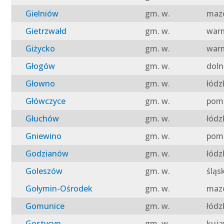
Gielniów
gm. w.
mazo
Gietrzwałd
gm. w.
warm
Giżycko
gm. w.
warm
Głogów
gm. w.
doln
Głowno
gm. w.
łódz
Główczyce
gm. w.
pomo
Głuchów
gm. w.
łódz
Gniewino
gm. w.
pomo
Godzianów
gm. w.
łódz
Goleszów
gm. w.
śląs
Gołymin-Ośrodek
gm. w.
mazo
Gomunice
gm. w.
łódz
Gostycyn
gm. w.
kuja