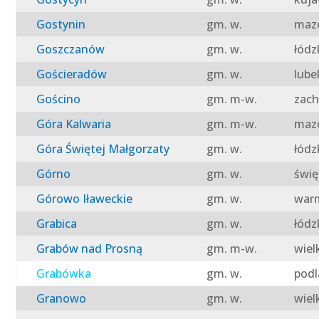
Gostynin
gm. w.
mazo
Goszczanów
gm. w.
łódz
Gościeradów
gm. w.
lube
Gościno
gm. m-w.
zach
Góra Kalwaria
gm. m-w.
mazo
Góra Świętej Małgorzaty
gm. w.
łódz
Górno
gm. w.
świę
Górowo Iławeckie
gm. w.
warm
Grabica
gm. w.
łódz
Grabów nad Prosną
gm. m-w.
wiel
Grabówka
gm. w.
podl
Granowo
gm. w.
wiel