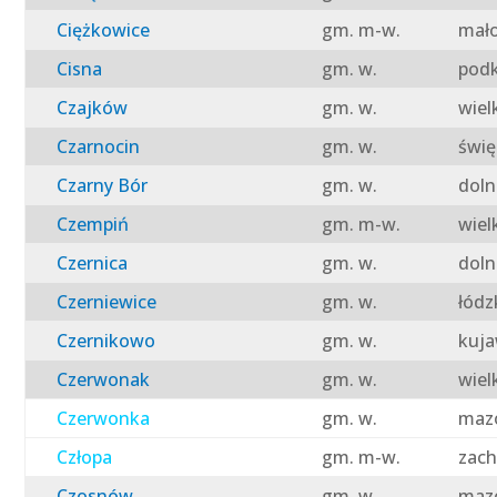
Ciężkowice
gm. m-w.
mało
Cisna
gm. w.
podk
Czajków
gm. w.
wiel
Czarnocin
gm. w.
świę
Czarny Bór
gm. w.
doln
Czempiń
gm. m-w.
wiel
Czernica
gm. w.
doln
Czerniewice
gm. w.
łódz
Czernikowo
gm. w.
kuja
Czerwonak
gm. w.
wiel
Czerwonka
gm. w.
mazo
Człopa
gm. m-w.
zach
Czosnów
gm. w.
mazo