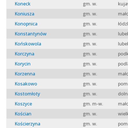
Koneck
gm. w.
kuja
Koniusza
gm. w.
mało
Konopnica
gm. w.
łódz
Konstantynów
gm. w.
lube
Końskowola
gm. w.
lube
Korczyna
gm. w.
podk
Korycin
gm. w.
podl
Korzenna
gm. w.
mało
Kosakowo
gm. w.
pomo
Kostomłoty
gm. w.
doln
Koszyce
gm. m-w.
mało
Kościan
gm. w.
wiel
Kościerzyna
gm. w.
pomo