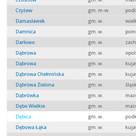
Czyżew
gm. m-w.
podl
Damasławek
gm. w.
wiel
Damnica
gm. w.
pomo
Darłowo
gm. w.
zach
Dąbrowa
gm. w.
opol
Dąbrowa
gm. w.
kuja
Dąbrowa Chełmińska
gm. w.
kuja
Dąbrowa Zielona
gm. w.
śląs
Dąbrówka
gm. w.
mazo
Dębe Wielkie
gm. w.
mazo
Dębica
gm. w.
podk
Dębowa Łąka
gm. w.
kuja