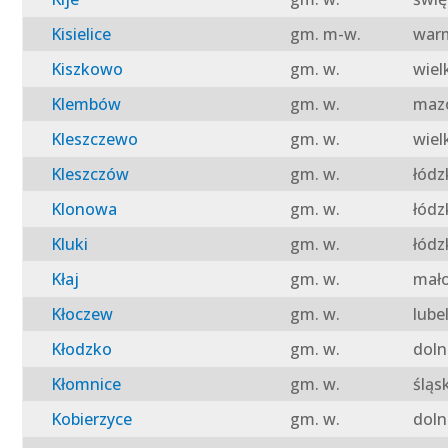
Kisielice
gm. m-w.
warm
Kiszkowo
gm. w.
wiel
Klembów
gm. w.
mazo
Kleszczewo
gm. w.
wiel
Kleszczów
gm. w.
łódz
Klonowa
gm. w.
łódz
Kluki
gm. w.
łódz
Kłaj
gm. w.
mało
Kłoczew
gm. w.
lube
Kłodzko
gm. w.
doln
Kłomnice
gm. w.
śląs
Kobierzyce
gm. w.
doln