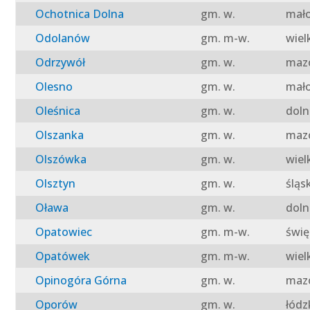
Ochotnica Dolna
gm. w.
mało
Odolanów
gm. m-w.
wiel
Odrzywół
gm. w.
mazo
Olesno
gm. w.
mało
Oleśnica
gm. w.
doln
Olszanka
gm. w.
mazo
Olszówka
gm. w.
wiel
Olsztyn
gm. w.
śląs
Oława
gm. w.
doln
Opatowiec
gm. m-w.
świę
Opatówek
gm. m-w.
wiel
Opinogóra Górna
gm. w.
mazo
Oporów
gm. w.
łódz