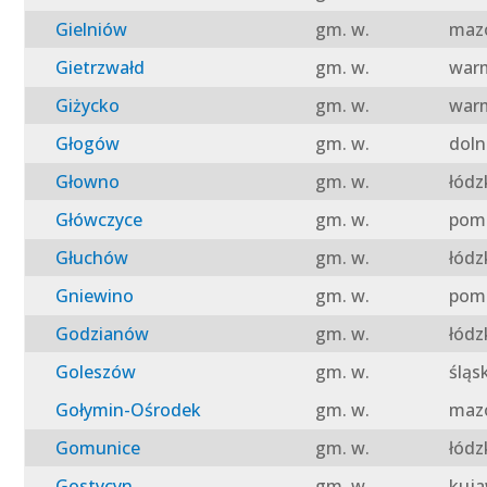
Gielniów
gm. w.
mazo
Gietrzwałd
gm. w.
warm
Giżycko
gm. w.
warm
Głogów
gm. w.
doln
Głowno
gm. w.
łódz
Główczyce
gm. w.
pomo
Głuchów
gm. w.
łódz
Gniewino
gm. w.
pomo
Godzianów
gm. w.
łódz
Goleszów
gm. w.
śląs
Gołymin-Ośrodek
gm. w.
mazo
Gomunice
gm. w.
łódz
Gostycyn
gm. w.
kuja