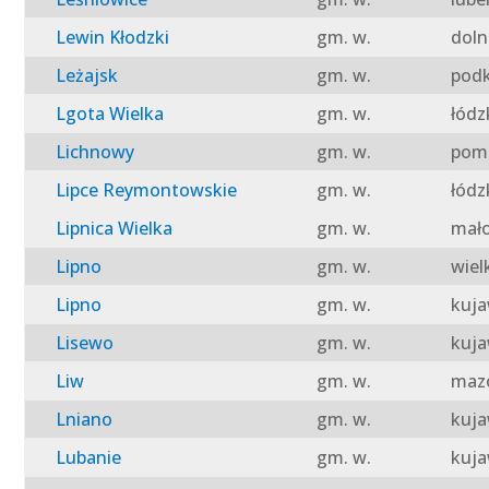
Lewin Kłodzki
gm. w.
doln
Leżajsk
gm. w.
podk
Lgota Wielka
gm. w.
łódz
Lichnowy
gm. w.
pomo
Lipce Reymontowskie
gm. w.
łódz
Lipnica Wielka
gm. w.
mało
Lipno
gm. w.
wiel
Lipno
gm. w.
kuja
Lisewo
gm. w.
kuja
Liw
gm. w.
mazo
Lniano
gm. w.
kuja
Lubanie
gm. w.
kuja