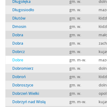
Długołęka
gm. w.
doln
Długosiodło
gm. w.
mazo
Dłutów
gm. w.
łódz
Dmosin
gm. w.
łódz
Dobra
gm. w.
mało
Dobra
gm. w.
zach
Dobrcz
gm. w.
kuja
Dobre
gm. m-w.
mazo
Dobromierz
gm. w.
doln
Dobroń
gm. w.
łódz
Dobroszyce
gm. w.
doln
Dobrzeń Wielki
gm. w.
opol
Dobrzyń nad Wisłą
gm. m-w.
kuja