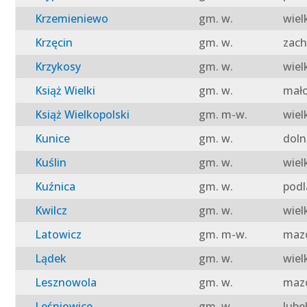
Krzemieniewo
gm. w.
wiel
Krzęcin
gm. w.
zach
Krzykosy
gm. w.
wiel
Książ Wielki
gm. w.
mało
Książ Wielkopolski
gm. m-w.
wiel
Kunice
gm. w.
doln
Kuślin
gm. w.
wiel
Kuźnica
gm. w.
podl
Kwilcz
gm. w.
wiel
Latowicz
gm. m-w.
mazo
Lądek
gm. w.
wiel
Lesznowola
gm. w.
mazo
Leśniowice
gm. w.
lube