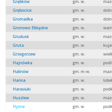
Grębków
gm. w.
mazo
Grębocice
gm. w.
doln
Gromadka
gm. w.
doln
Gronowo Elbląskie
gm. w.
warm
Grudusk
gm. w.
mazo
Gruta
gm. w.
kuja
Grzegorzew
gm. w.
wiel
Hajnówka
gm. w.
podl
Halinów
gm. m-w.
mazo
Hanna
gm. w.
lube
Harasiuki
gm. w.
podk
Huszlew
gm. w.
mazo
Hyżne
gm. w.
podk