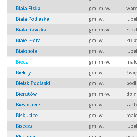
Biała Piska
gm. m-w.
warm
Biała Podlaska
gm. w.
lube
Biała Rawska
gm. m-w.
łódz
Białe Błota
gm. w.
kuja
Białopole
gm. w.
lube
Biecz
gm. m-w.
mało
Bieliny
gm. w.
świę
Bielsk Podlaski
gm. w.
podl
Bierutów
gm. m-w.
doln
Biesiekierz
gm. w.
zach
Biskupice
gm. w.
mało
Biszcza
gm. w.
lube
Blizanów
gm. w.
wiel