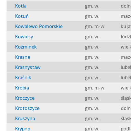
Kotla
gm. w.
doln
Kotuń
gm. w.
mazo
Kowalewo Pomorskie
gm. m-w.
kuja
Kowiesy
gm. w.
łódz
Koźminek
gm. w.
wiel
Krasne
gm. w.
mazo
Krasnystaw
gm. w.
lube
Kraśnik
gm. w.
lube
Krobia
gm. m-w.
wiel
Kroczyce
gm. w.
śląs
Krotoszyce
gm. w.
doln
Kruszyna
gm. w.
śląs
Krypno
gm. w.
podl