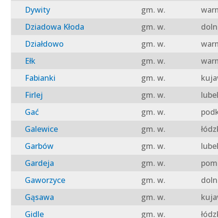
Dywity
gm. w.
warm
Dziadowa Kłoda
gm. w.
doln
Działdowo
gm. w.
warm
Ełk
gm. w.
warm
Fabianki
gm. w.
kuja
Firlej
gm. w.
lube
Gać
gm. w.
podk
Galewice
gm. w.
łódz
Garbów
gm. w.
lube
Gardeja
gm. w.
pomo
Gaworzyce
gm. w.
doln
Gąsawa
gm. w.
kuja
Gidle
gm. w.
łódz