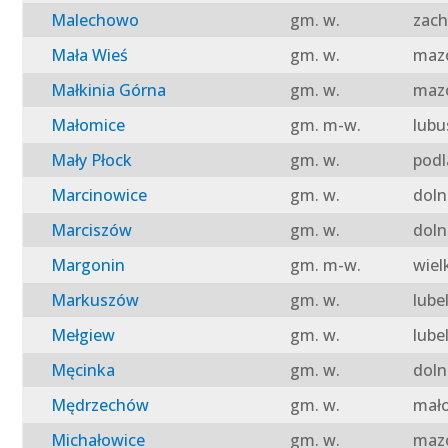
Malechowo
gm. w.
zach
Mała Wieś
gm. w.
mazo
Małkinia Górna
gm. w.
mazo
Małomice
gm. m-w.
lubu
Mały Płock
gm. w.
podl
Marcinowice
gm. w.
doln
Marciszów
gm. w.
doln
Margonin
gm. m-w.
wiel
Markuszów
gm. w.
lube
Mełgiew
gm. w.
lube
Męcinka
gm. w.
doln
Mędrzechów
gm. w.
mało
Michałowice
gm. w.
mazo