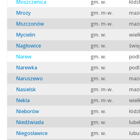
Moszczenica
gm. w.
łódz
Mrozy
gm. m-w.
mazo
Mszczonów
gm. m-w.
mazo
Mycielin
gm. w.
wiel
Nagłowice
gm. w.
świę
Narew
gm. w.
podl
Narewka
gm. w.
podl
Naruszewo
gm. w.
mazo
Nasielsk
gm. m-w.
mazo
Nekla
gm. m-w.
wiel
Nieborów
gm. w.
łódz
Niedźwiada
gm. w.
lube
Niegosławice
gm. w.
lubu