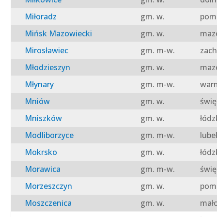
Miłoradz
gm. w.
pomo
Mińsk Mazowiecki
gm. w.
mazo
Mirosławiec
gm. m-w.
zach
Młodzieszyn
gm. w.
mazo
Młynary
gm. m-w.
warm
Mniów
gm. w.
świę
Mniszków
gm. w.
łódz
Modliborzyce
gm. m-w.
lube
Mokrsko
gm. w.
łódz
Morawica
gm. m-w.
świę
Morzeszczyn
gm. w.
pomo
Moszczenica
gm. w.
mało