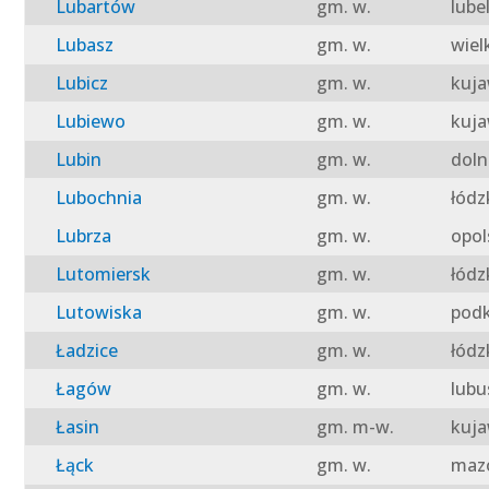
Lubartów
gm. w.
lube
Lubasz
gm. w.
wiel
Lubicz
gm. w.
kuja
Lubiewo
gm. w.
kuja
Lubin
gm. w.
doln
Lubochnia
gm. w.
łódz
Lubrza
gm. w.
opol
Lutomiersk
gm. w.
łódz
Lutowiska
gm. w.
podk
Ładzice
gm. w.
łódz
Łagów
gm. w.
lubu
Łasin
gm. m-w.
kuja
Łąck
gm. w.
mazo