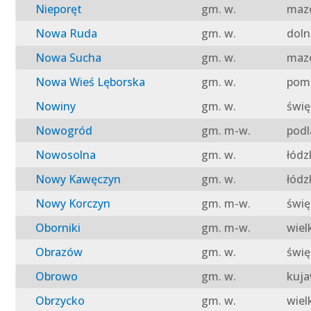
Nieporęt
gm. w.
mazo
Nowa Ruda
gm. w.
doln
Nowa Sucha
gm. w.
mazo
Nowa Wieś Lęborska
gm. w.
pomo
Nowiny
gm. w.
świę
Nowogród
gm. m-w.
podl
Nowosolna
gm. w.
łódz
Nowy Kawęczyn
gm. w.
łódz
Nowy Korczyn
gm. m-w.
świę
Oborniki
gm. m-w.
wiel
Obrazów
gm. w.
świę
Obrowo
gm. w.
kuja
Obrzycko
gm. w.
wiel