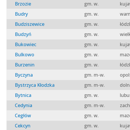
Brzozie
gm. w.
kuja
Budry
gm. w.
warm
Budziszewice
gm. w.
łódz
Budzyń
gm. w.
wiel
Bukowiec
gm. w.
kuja
Bulkowo
gm. w.
mazo
Burzenin
gm. w.
łódz
Byczyna
gm. m-w.
opol
Bystrzyca Kłodzka
gm. m-w.
doln
Bytnica
gm. w.
lubu
Cedynia
gm. m-w.
zach
Cegłów
gm. w.
mazo
Cekcyn
gm. w.
kuja