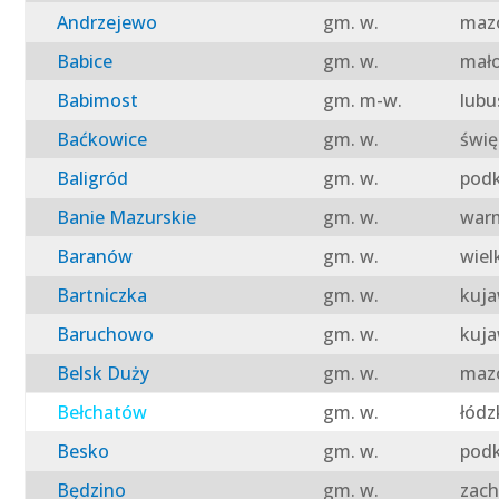
Andrzejewo
gm. w.
mazo
Babice
gm. w.
mało
Babimost
gm. m-w.
lubu
Baćkowice
gm. w.
świę
Baligród
gm. w.
podk
Banie Mazurskie
gm. w.
warm
Baranów
gm. w.
wiel
Bartniczka
gm. w.
kuja
Baruchowo
gm. w.
kuja
Belsk Duży
gm. w.
mazo
Bełchatów
gm. w.
łódz
Besko
gm. w.
podk
Będzino
gm. w.
zach