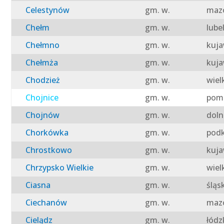
Celestynów
gm. w.
mazo
Chełm
gm. w.
lube
Chełmno
gm. w.
kuja
Chełmża
gm. w.
kuja
Chodzież
gm. w.
wiel
Chojnice
gm. w.
pomo
Chojnów
gm. w.
doln
Chorkówka
gm. w.
podk
Chrostkowo
gm. w.
kuja
Chrzypsko Wielkie
gm. w.
wiel
Ciasna
gm. w.
śląs
Ciechanów
gm. w.
mazo
Cielądz
gm. w.
łódz