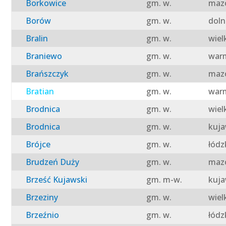
Borkowice
gm. w.
mazo
Borów
gm. w.
doln
Bralin
gm. w.
wiel
Braniewo
gm. w.
warm
Brańszczyk
gm. w.
mazo
Bratian
gm. w.
warm
Brodnica
gm. w.
wiel
Brodnica
gm. w.
kuja
Brójce
gm. w.
łódz
Brudzeń Duży
gm. w.
mazo
Brześć Kujawski
gm. m-w.
kuja
Brzeziny
gm. w.
wiel
Brzeźnio
gm. w.
łódz