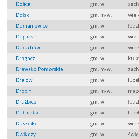
Dolice
gm. w.
zach
Dolsk
gm. m-w.
wiel
Domaniewice
gm. w.
łódz
Dopiewo
gm. w.
wiel
Doruchów
gm. w.
wiel
Dragacz
gm. w.
kuja
Drawsko Pomorskie
gm. m-w.
zach
Drelów
gm. w.
lube
Drobin
gm. m-w.
mazo
Drużbice
gm. w.
łódz
Dubienka
gm. w.
lube
Duszniki
gm. w.
wiel
Dwikozy
gm. w.
świę