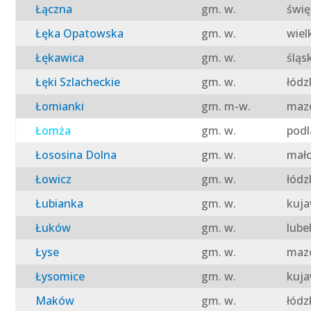
Łączna
gm. w.
świę
Łęka Opatowska
gm. w.
wiel
Łękawica
gm. w.
śląs
Łęki Szlacheckie
gm. w.
łódz
Łomianki
gm. m-w.
mazo
Łomża
gm. w.
podl
Łososina Dolna
gm. w.
mało
Łowicz
gm. w.
łódz
Łubianka
gm. w.
kuja
Łuków
gm. w.
lube
Łyse
gm. w.
mazo
Łysomice
gm. w.
kuja
Maków
gm. w.
łódz