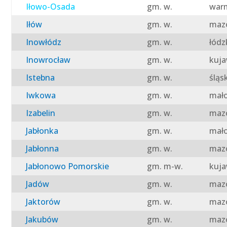
Iłowo-Osada
gm. w.
warm
Iłów
gm. w.
mazo
Inowłódz
gm. w.
łódz
Inowrocław
gm. w.
kuja
Istebna
gm. w.
śląs
Iwkowa
gm. w.
mało
Izabelin
gm. w.
mazo
Jabłonka
gm. w.
mało
Jabłonna
gm. w.
mazo
Jabłonowo Pomorskie
gm. m-w.
kuja
Jadów
gm. w.
mazo
Jaktorów
gm. w.
mazo
Jakubów
gm. w.
mazo