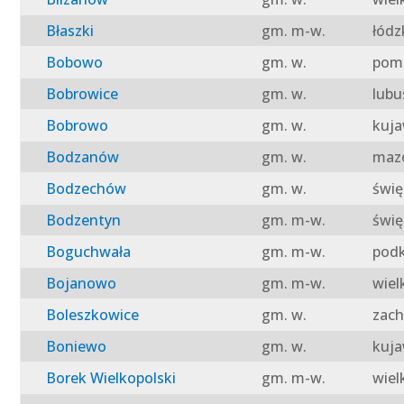
Błaszki
gm. m-w.
łódz
Bobowo
gm. w.
pomo
Bobrowice
gm. w.
lubu
Bobrowo
gm. w.
kuja
Bodzanów
gm. w.
mazo
Bodzechów
gm. w.
świę
Bodzentyn
gm. m-w.
świę
Boguchwała
gm. m-w.
podk
Bojanowo
gm. m-w.
wiel
Boleszkowice
gm. w.
zach
Boniewo
gm. w.
kuja
Borek Wielkopolski
gm. m-w.
wiel