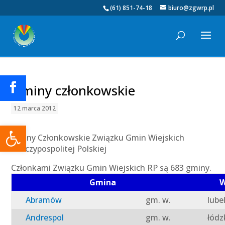
(61) 851-74-18
biuro@zgwrp.pl
Gminy członkowskie
12 marca 2012
Otwórz pasek narzędzi
Gminy Członkowskie Związku Gmin Wiejskich
Rzeczypospolitej Polskiej
Członkami Związku Gmin Wiejskich RP są 683 gminy.
Gmina
W
Abramów
gm. w.
lube
Andrespol
gm. w.
łódz