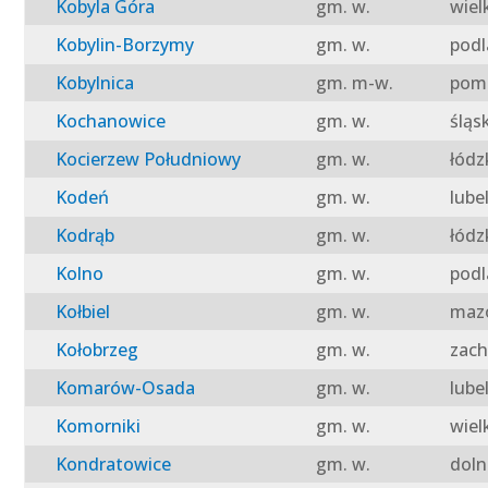
Kobyla Góra
gm. w.
wiel
Kobylin-Borzymy
gm. w.
podl
Kobylnica
gm. m-w.
pomo
Kochanowice
gm. w.
śląs
Kocierzew Południowy
gm. w.
łódz
Kodeń
gm. w.
lube
Kodrąb
gm. w.
łódz
Kolno
gm. w.
podl
Kołbiel
gm. w.
mazo
Kołobrzeg
gm. w.
zach
Komarów-Osada
gm. w.
lube
Komorniki
gm. w.
wiel
Kondratowice
gm. w.
doln