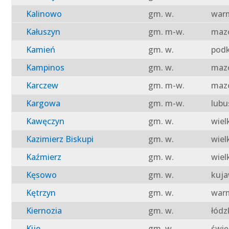
Kalinowo
gm. w.
warm
Kałuszyn
gm. m-w.
mazo
Kamień
gm. w.
podk
Kampinos
gm. w.
mazo
Karczew
gm. m-w.
mazo
Kargowa
gm. m-w.
lubu
Kawęczyn
gm. w.
wiel
Kazimierz Biskupi
gm. w.
wiel
Kaźmierz
gm. w.
wiel
Kęsowo
gm. w.
kuja
Kętrzyn
gm. w.
warm
Kiernozia
gm. w.
łódz
Kije
gm. w.
świę