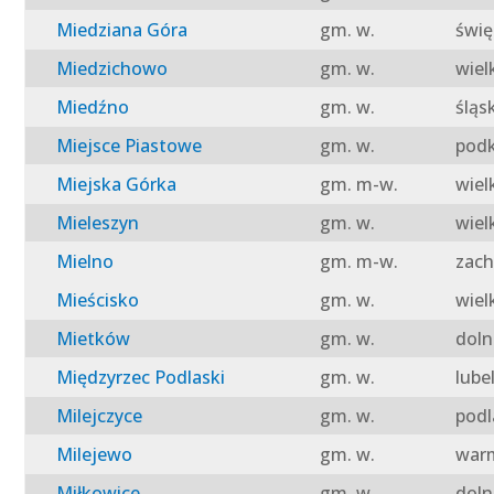
Miedziana Góra
gm. w.
świę
Miedzichowo
gm. w.
wiel
Miedźno
gm. w.
śląs
Miejsce Piastowe
gm. w.
podk
Miejska Górka
gm. m-w.
wiel
Mieleszyn
gm. w.
wiel
Mielno
gm. m-w.
zach
Mieścisko
gm. w.
wiel
Mietków
gm. w.
doln
Międzyrzec Podlaski
gm. w.
lube
Milejczyce
gm. w.
podl
Milejewo
gm. w.
warm
Miłkowice
gm. w.
doln