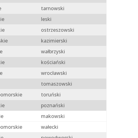
e
tarnowski
ie
leski
ie
ostrzeszowski
skie
kazimierski
e
wałbrzyski
ie
kościański
e
wrocławski
tomaszowski
omorskie
toruński
ie
poznański
ie
makowski
omorskie
wałecki
ie
nowodworski