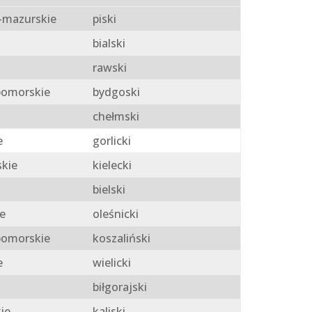
mazurskie
piski
bialski
rawski
omorskie
bydgoski
chełmski
e
gorlicki
skie
kielecki
bielski
e
oleśnicki
omorskie
koszaliński
e
wielicki
biłgorajski
ie
kaliski