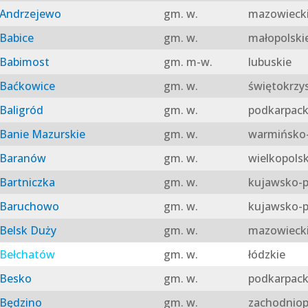
Andrzejewo
gm. w.
mazowieck
Babice
gm. w.
małopolski
Babimost
gm. m-w.
lubuskie
Baćkowice
gm. w.
świętokrzy
Baligród
gm. w.
podkarpack
Banie Mazurskie
gm. w.
warmińsko-
Baranów
gm. w.
wielkopolsk
Bartniczka
gm. w.
kujawsko-p
Baruchowo
gm. w.
kujawsko-p
Belsk Duży
gm. w.
mazowieck
Bełchatów
gm. w.
łódzkie
Besko
gm. w.
podkarpack
Będzino
gm. w.
zachodniop