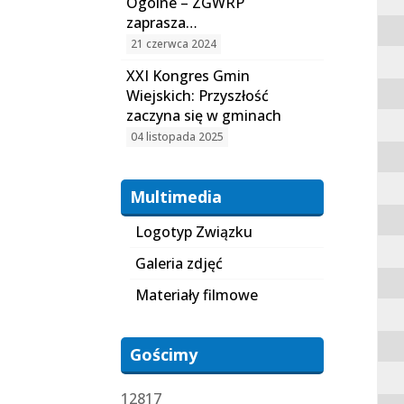
Ogólne – ZGWRP
zaprasza…
21 czerwca 2024
XXI Kongres Gmin
Wiejskich: Przyszłość
zaczyna się w gminach
04 listopada 2025
Multimedia
Logotyp Związku
Galeria zdjęć
Materiały filmowe
Gościmy
12817