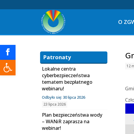
O ZG
Gm
Patronaty
Otwórz pasek narzędzi
12 
Lokalne centra
cyberbezpieczeństwa
tematem bezpłatnego
webinaru!
Gmi
Odbyło się: 30 lipca 2026
Czł
23 lipca 2026
Plan bezpieczeństwa wody
– WANiR zaprasza na
webinar!