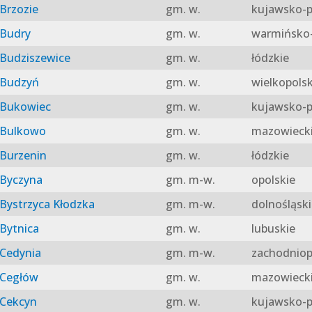
Brzozie
gm. w.
kujawsko-p
Budry
gm. w.
warmińsko-
Budziszewice
gm. w.
łódzkie
Budzyń
gm. w.
wielkopolsk
Bukowiec
gm. w.
kujawsko-p
Bulkowo
gm. w.
mazowieck
Burzenin
gm. w.
łódzkie
Byczyna
gm. m-w.
opolskie
Bystrzyca Kłodzka
gm. m-w.
dolnośląski
Bytnica
gm. w.
lubuskie
Cedynia
gm. m-w.
zachodniop
Cegłów
gm. w.
mazowieck
Cekcyn
gm. w.
kujawsko-p