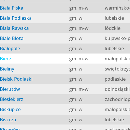
Biała Piska
gm. m-w.
warmińsko-
Biała Podlaska
gm. w.
lubelskie
Biała Rawska
gm. m-w.
łódzkie
Białe Błota
gm. w.
kujawsko-p
Białopole
gm. w.
lubelskie
Biecz
gm. m-w.
małopolski
Bieliny
gm. w.
świętokrzy
Bielsk Podlaski
gm. w.
podlaskie
Bierutów
gm. m-w.
dolnośląski
Biesiekierz
gm. w.
zachodniop
Biskupice
gm. w.
małopolski
Biszcza
gm. w.
lubelskie
Blizanów
gm. w.
wielkopolsk