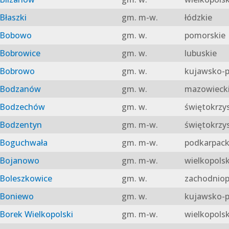
Błaszki
gm. m-w.
łódzkie
Bobowo
gm. w.
pomorskie
Bobrowice
gm. w.
lubuskie
Bobrowo
gm. w.
kujawsko-p
Bodzanów
gm. w.
mazowieck
Bodzechów
gm. w.
świętokrzy
Bodzentyn
gm. m-w.
świętokrzy
Boguchwała
gm. m-w.
podkarpack
Bojanowo
gm. m-w.
wielkopolsk
Boleszkowice
gm. w.
zachodniop
Boniewo
gm. w.
kujawsko-p
Borek Wielkopolski
gm. m-w.
wielkopolsk