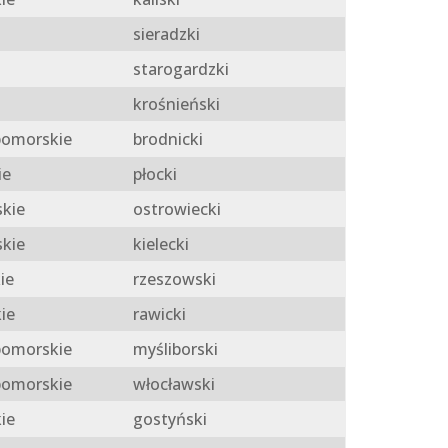
sieradzki
starogardzki
krośnieński
omorskie
brodnicki
ie
płocki
skie
ostrowiecki
skie
kielecki
ie
rzeszowski
ie
rawicki
omorskie
myśliborski
omorskie
włocławski
ie
gostyński