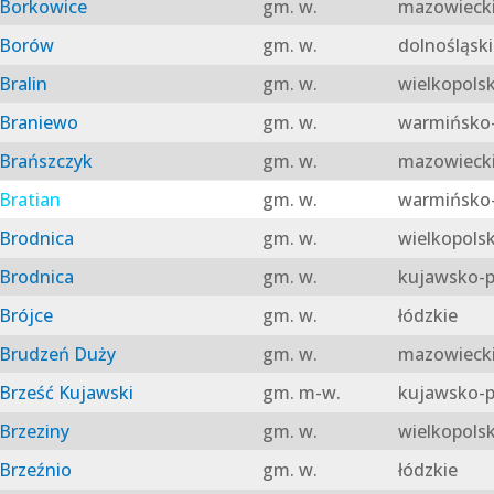
Borkowice
gm. w.
mazowieck
Borów
gm. w.
dolnośląski
Bralin
gm. w.
wielkopolsk
Braniewo
gm. w.
warmińsko-
Brańszczyk
gm. w.
mazowieck
Bratian
gm. w.
warmińsko-
Brodnica
gm. w.
wielkopolsk
Brodnica
gm. w.
kujawsko-p
Brójce
gm. w.
łódzkie
Brudzeń Duży
gm. w.
mazowieck
Brześć Kujawski
gm. m-w.
kujawsko-p
Brzeziny
gm. w.
wielkopolsk
Brzeźnio
gm. w.
łódzkie