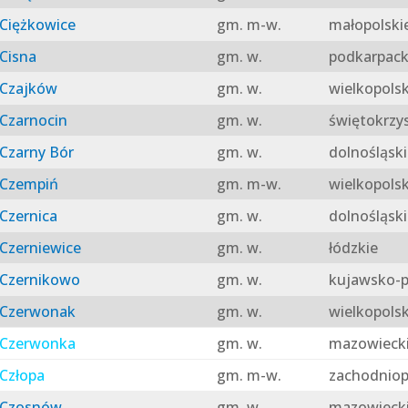
Ciężkowice
gm. m-w.
małopolski
Cisna
gm. w.
podkarpack
Czajków
gm. w.
wielkopolsk
Czarnocin
gm. w.
świętokrzy
Czarny Bór
gm. w.
dolnośląski
Czempiń
gm. m-w.
wielkopolsk
Czernica
gm. w.
dolnośląski
Czerniewice
gm. w.
łódzkie
Czernikowo
gm. w.
kujawsko-p
Czerwonak
gm. w.
wielkopolsk
Czerwonka
gm. w.
mazowieck
Człopa
gm. m-w.
zachodniop
Czosnów
gm. w.
mazowieck