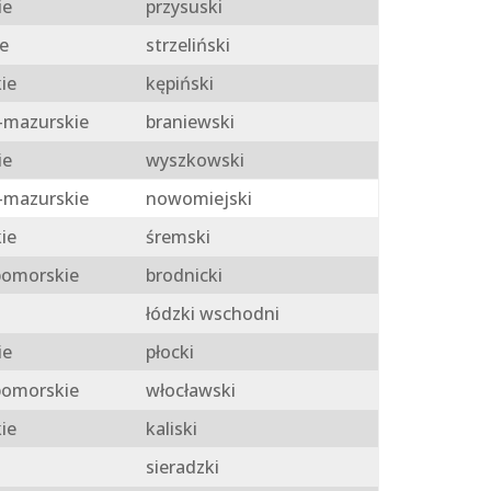
ie
przysuski
e
strzeliński
ie
kępiński
mazurskie
braniewski
ie
wyszkowski
mazurskie
nowomiejski
ie
śremski
omorskie
brodnicki
łódzki wschodni
ie
płocki
omorskie
włocławski
ie
kaliski
sieradzki