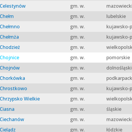
Celestynów
gm. w.
mazowieck
Chełm
gm. w.
lubelskie
Chełmno
gm. w.
kujawsko-p
Chełmża
gm. w.
kujawsko-p
Chodzież
gm. w.
wielkopolsk
Chojnice
gm. w.
pomorskie
Chojnów
gm. w.
dolnośląski
Chorkówka
gm. w.
podkarpack
Chrostkowo
gm. w.
kujawsko-p
Chrzypsko Wielkie
gm. w.
wielkopolsk
Ciasna
gm. w.
śląskie
Ciechanów
gm. w.
mazowieck
Cielądz
gm. w.
łódzkie