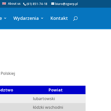
About us
(61) 851-74-18
biuro@zgwrp.pl
e
Wydarzenia
Kontakt
Polskiej
ództwo
Powiat
lubartowski
łódzki wschodni