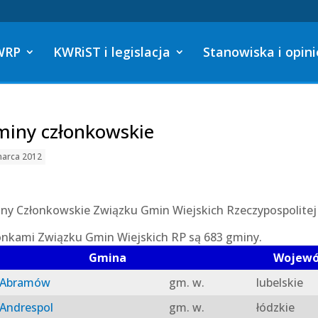
WRP
KWRiST i legislacja
Stanowiska i opini
iny członkowskie
marca 2012
ny Członkowskie Związku Gmin Wiejskich Rzeczypospolitej 
onkami Związku Gmin Wiejskich RP są 683 gminy.
Gmina
Wojew
Abramów
gm. w.
lubelskie
Andrespol
gm. w.
łódzkie