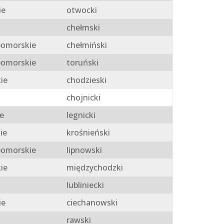
ie
otwocki
chełmski
omorskie
chełmiński
omorskie
toruński
ie
chodzieski
chojnicki
e
legnicki
ie
krośnieński
omorskie
lipnowski
ie
międzychodzki
lubliniecki
ie
ciechanowski
rawski