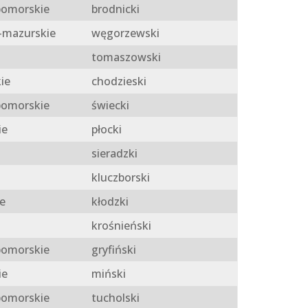
omorskie
brodnicki
mazurskie
węgorzewski
tomaszowski
ie
chodzieski
omorskie
świecki
ie
płocki
sieradzki
kluczborski
e
kłodzki
krośnieński
omorskie
gryfiński
ie
miński
omorskie
tucholski