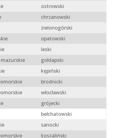
ie
ostrowski
e
chrzanowski
zielonogórski
skie
opatowski
ie
leski
mazurskie
gołdapski
ie
kępiński
omorskie
brodnicki
omorskie
włocławski
ie
grójecki
bełchatowski
ie
sanocki
omorskie
koszaliński