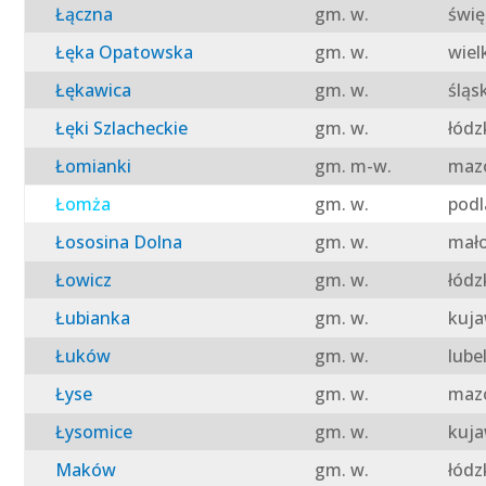
Łączna
gm. w.
świę
Łęka Opatowska
gm. w.
wiel
Łękawica
gm. w.
śląs
Łęki Szlacheckie
gm. w.
łódz
Łomianki
gm. m-w.
mazo
Łomża
gm. w.
podl
Łososina Dolna
gm. w.
mało
Łowicz
gm. w.
łódz
Łubianka
gm. w.
kuja
Łuków
gm. w.
lube
Łyse
gm. w.
mazo
Łysomice
gm. w.
kuja
Maków
gm. w.
łódz