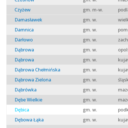
Czyżew
gm. m-w.
podl
Damasławek
gm. w.
wiel
Damnica
gm. w.
pomo
Darłowo
gm. w.
zach
Dąbrowa
gm. w.
opol
Dąbrowa
gm. w.
kuja
Dąbrowa Chełmińska
gm. w.
kuja
Dąbrowa Zielona
gm. w.
śląs
Dąbrówka
gm. w.
mazo
Dębe Wielkie
gm. w.
mazo
Dębica
gm. w.
podk
Dębowa Łąka
gm. w.
kuja