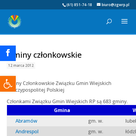
(61) 851-74-18
biuro@zgwrp.pl
Gminy członkowskie
12 marca 2012
Otwórz pasek narzędzi
Gminy Członkowskie Związku Gmin Wiejskich
Rzeczypospolitej Polskiej
Członkami Związku Gmin Wiejskich RP są 683 gminy.
Gmina
W
Abramów
gm. w.
lube
Andrespol
gm. w.
łódz