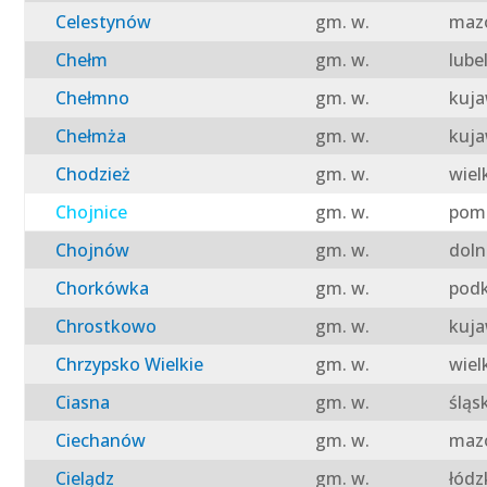
Celestynów
gm. w.
mazo
Chełm
gm. w.
lube
Chełmno
gm. w.
kuja
Chełmża
gm. w.
kuja
Chodzież
gm. w.
wiel
Chojnice
gm. w.
pomo
Chojnów
gm. w.
doln
Chorkówka
gm. w.
podk
Chrostkowo
gm. w.
kuja
Chrzypsko Wielkie
gm. w.
wiel
Ciasna
gm. w.
śląs
Ciechanów
gm. w.
mazo
Cielądz
gm. w.
łódz