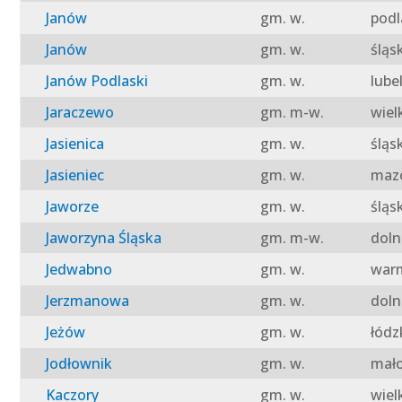
Janów
gm. w.
podl
Janów
gm. w.
śląs
Janów Podlaski
gm. w.
lube
Jaraczewo
gm. m-w.
wiel
Jasienica
gm. w.
śląs
Jasieniec
gm. w.
mazo
Jaworze
gm. w.
śląs
Jaworzyna Śląska
gm. m-w.
doln
Jedwabno
gm. w.
warm
Jerzmanowa
gm. w.
doln
Jeżów
gm. w.
łódz
Jodłownik
gm. w.
mało
Kaczory
gm. w.
wiel