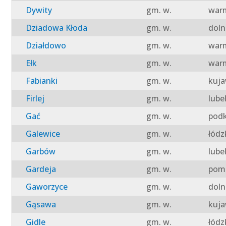
Dywity
gm. w.
warm
Dziadowa Kłoda
gm. w.
doln
Działdowo
gm. w.
warm
Ełk
gm. w.
warm
Fabianki
gm. w.
kuja
Firlej
gm. w.
lube
Gać
gm. w.
podk
Galewice
gm. w.
łódz
Garbów
gm. w.
lube
Gardeja
gm. w.
pomo
Gaworzyce
gm. w.
doln
Gąsawa
gm. w.
kuja
Gidle
gm. w.
łódz