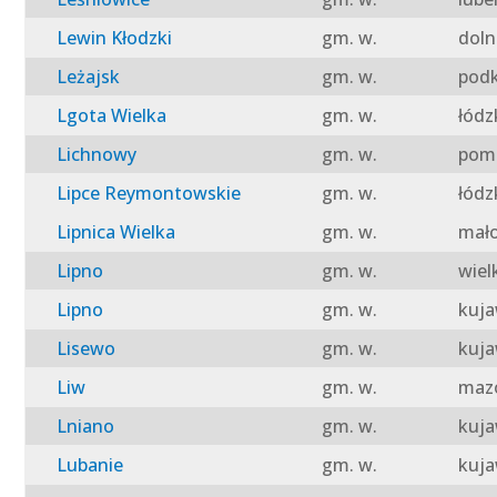
Lewin Kłodzki
gm. w.
doln
Leżajsk
gm. w.
podk
Lgota Wielka
gm. w.
łódz
Lichnowy
gm. w.
pomo
Lipce Reymontowskie
gm. w.
łódz
Lipnica Wielka
gm. w.
mało
Lipno
gm. w.
wiel
Lipno
gm. w.
kuja
Lisewo
gm. w.
kuja
Liw
gm. w.
mazo
Lniano
gm. w.
kuja
Lubanie
gm. w.
kuja