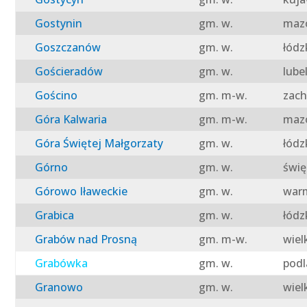
Gostynin
gm. w.
mazo
Goszczanów
gm. w.
łódz
Gościeradów
gm. w.
lube
Gościno
gm. m-w.
zach
Góra Kalwaria
gm. m-w.
mazo
Góra Świętej Małgorzaty
gm. w.
łódz
Górno
gm. w.
świę
Górowo Iławeckie
gm. w.
warm
Grabica
gm. w.
łódz
Grabów nad Prosną
gm. m-w.
wiel
Grabówka
gm. w.
podl
Granowo
gm. w.
wiel