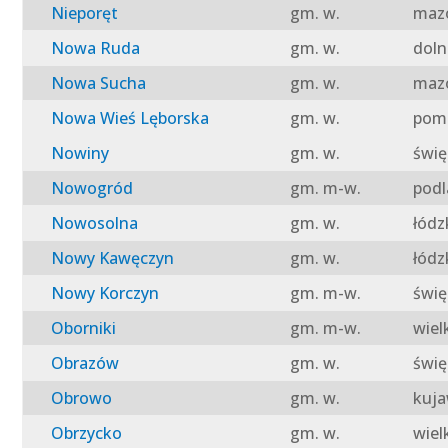
Nieporęt
gm. w.
mazo
Nowa Ruda
gm. w.
doln
Nowa Sucha
gm. w.
mazo
Nowa Wieś Lęborska
gm. w.
pomo
Nowiny
gm. w.
świę
Nowogród
gm. m-w.
podl
Nowosolna
gm. w.
łódz
Nowy Kawęczyn
gm. w.
łódz
Nowy Korczyn
gm. m-w.
świę
Oborniki
gm. m-w.
wiel
Obrazów
gm. w.
świę
Obrowo
gm. w.
kuja
Obrzycko
gm. w.
wiel