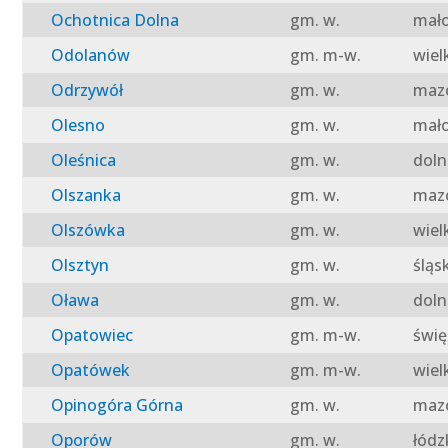
Ochotnica Dolna
gm. w.
mało
Odolanów
gm. m-w.
wiel
Odrzywół
gm. w.
mazo
Olesno
gm. w.
mało
Oleśnica
gm. w.
doln
Olszanka
gm. w.
mazo
Olszówka
gm. w.
wiel
Olsztyn
gm. w.
śląs
Oława
gm. w.
doln
Opatowiec
gm. m-w.
świę
Opatówek
gm. m-w.
wiel
Opinogóra Górna
gm. w.
mazo
Oporów
gm. w.
łódz