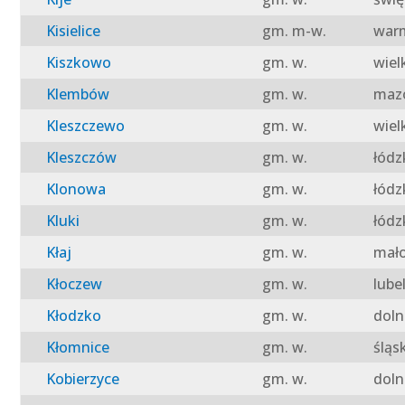
Kisielice
gm. m-w.
warm
Kiszkowo
gm. w.
wiel
Klembów
gm. w.
mazo
Kleszczewo
gm. w.
wiel
Kleszczów
gm. w.
łódz
Klonowa
gm. w.
łódz
Kluki
gm. w.
łódz
Kłaj
gm. w.
mało
Kłoczew
gm. w.
lube
Kłodzko
gm. w.
doln
Kłomnice
gm. w.
śląs
Kobierzyce
gm. w.
doln