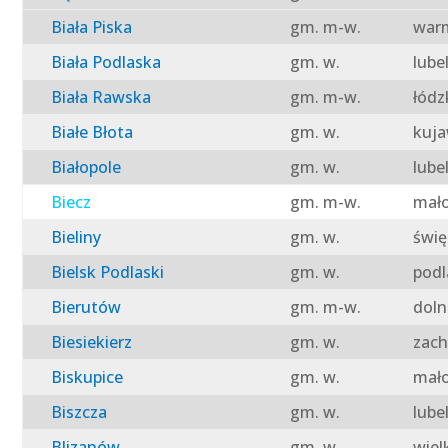
Biała Piska
gm. m-w.
warm
Biała Podlaska
gm. w.
lube
Biała Rawska
gm. m-w.
łódz
Białe Błota
gm. w.
kuja
Białopole
gm. w.
lube
Biecz
gm. m-w.
mało
Bieliny
gm. w.
świę
Bielsk Podlaski
gm. w.
podl
Bierutów
gm. m-w.
doln
Biesiekierz
gm. w.
zach
Biskupice
gm. w.
mało
Biszcza
gm. w.
lube
Blizanów
gm. w.
wiel