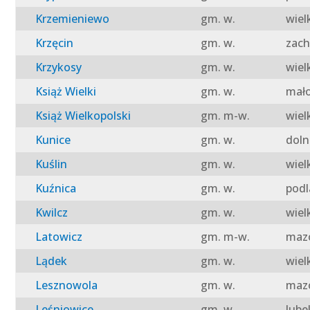
Krzemieniewo
gm. w.
wiel
Krzęcin
gm. w.
zach
Krzykosy
gm. w.
wiel
Książ Wielki
gm. w.
mało
Książ Wielkopolski
gm. m-w.
wiel
Kunice
gm. w.
doln
Kuślin
gm. w.
wiel
Kuźnica
gm. w.
podl
Kwilcz
gm. w.
wiel
Latowicz
gm. m-w.
mazo
Lądek
gm. w.
wiel
Lesznowola
gm. w.
mazo
Leśniowice
gm. w.
lube