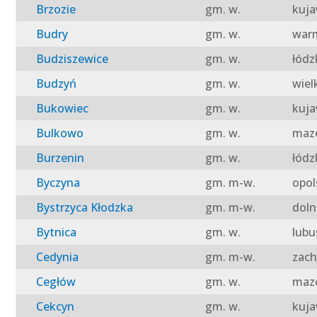
Brzozie
gm. w.
kuja
Budry
gm. w.
warm
Budziszewice
gm. w.
łódz
Budzyń
gm. w.
wiel
Bukowiec
gm. w.
kuja
Bulkowo
gm. w.
mazo
Burzenin
gm. w.
łódz
Byczyna
gm. m-w.
opol
Bystrzyca Kłodzka
gm. m-w.
doln
Bytnica
gm. w.
lubu
Cedynia
gm. m-w.
zach
Cegłów
gm. w.
mazo
Cekcyn
gm. w.
kuja