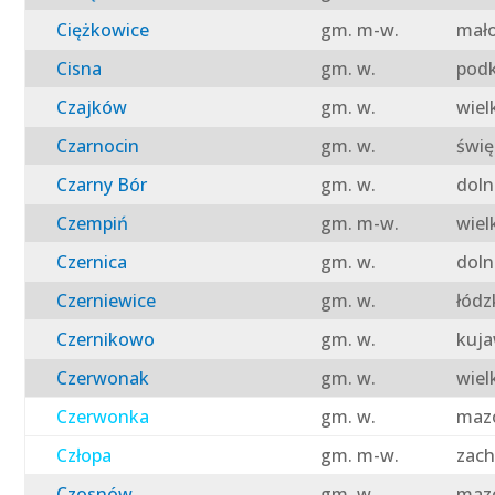
Ciężkowice
gm. m-w.
mało
Cisna
gm. w.
podk
Czajków
gm. w.
wiel
Czarnocin
gm. w.
świę
Czarny Bór
gm. w.
doln
Czempiń
gm. m-w.
wiel
Czernica
gm. w.
doln
Czerniewice
gm. w.
łódz
Czernikowo
gm. w.
kuja
Czerwonak
gm. w.
wiel
Czerwonka
gm. w.
mazo
Człopa
gm. m-w.
zach
Czosnów
gm. w.
mazo