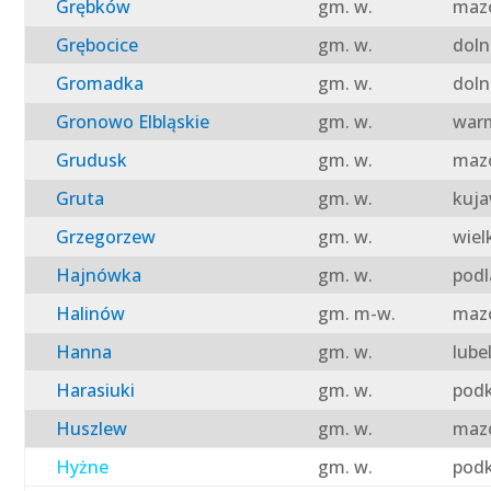
Grębków
gm. w.
mazo
Grębocice
gm. w.
doln
Gromadka
gm. w.
doln
Gronowo Elbląskie
gm. w.
warm
Grudusk
gm. w.
mazo
Gruta
gm. w.
kuja
Grzegorzew
gm. w.
wiel
Hajnówka
gm. w.
podl
Halinów
gm. m-w.
mazo
Hanna
gm. w.
lube
Harasiuki
gm. w.
podk
Huszlew
gm. w.
mazo
Hyżne
gm. w.
podk