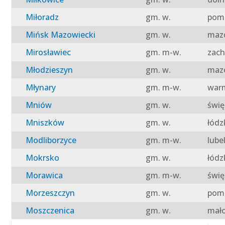
Miłoradz
gm. w.
pomo
Mińsk Mazowiecki
gm. w.
mazo
Mirosławiec
gm. m-w.
zach
Młodzieszyn
gm. w.
mazo
Młynary
gm. m-w.
warm
Mniów
gm. w.
świę
Mniszków
gm. w.
łódz
Modliborzyce
gm. m-w.
lube
Mokrsko
gm. w.
łódz
Morawica
gm. m-w.
świę
Morzeszczyn
gm. w.
pomo
Moszczenica
gm. w.
mało