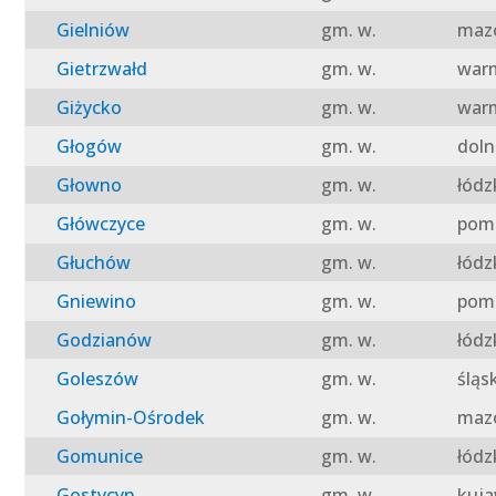
Gielniów
gm. w.
mazo
Gietrzwałd
gm. w.
warm
Giżycko
gm. w.
warm
Głogów
gm. w.
doln
Głowno
gm. w.
łódz
Główczyce
gm. w.
pomo
Głuchów
gm. w.
łódz
Gniewino
gm. w.
pomo
Godzianów
gm. w.
łódz
Goleszów
gm. w.
śląs
Gołymin-Ośrodek
gm. w.
mazo
Gomunice
gm. w.
łódz
Gostycyn
gm. w.
kuja