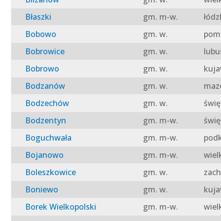
Błaszki
gm. m-w.
łódz
Bobowo
gm. w.
pomo
Bobrowice
gm. w.
lubu
Bobrowo
gm. w.
kuja
Bodzanów
gm. w.
mazo
Bodzechów
gm. w.
świę
Bodzentyn
gm. m-w.
świę
Boguchwała
gm. m-w.
podk
Bojanowo
gm. m-w.
wiel
Boleszkowice
gm. w.
zach
Boniewo
gm. w.
kuja
Borek Wielkopolski
gm. m-w.
wiel