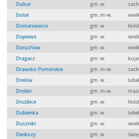
Dolice
gm. w.
zach
Dolsk
gm. m-w.
wiel
Domaniewice
gm. w.
łódz
Dopiewo
gm. w.
wiel
Doruchów
gm. w.
wiel
Dragacz
gm. w.
kuja
Drawsko Pomorskie
gm. m-w.
zach
Drelów
gm. w.
lube
Drobin
gm. m-w.
mazo
Drużbice
gm. w.
łódz
Dubienka
gm. w.
lube
Duszniki
gm. w.
wiel
Dwikozy
gm. w.
świę