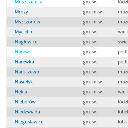
Moszczenica
gm. w.
łódz
Mrozy
gm. m-w.
mazo
Mszczonów
gm. m-w.
mazo
Mycielin
gm. w.
wiel
Nagłowice
gm. w.
świę
Narew
gm. w.
podl
Narewka
gm. w.
podl
Naruszewo
gm. w.
mazo
Nasielsk
gm. m-w.
mazo
Nekla
gm. m-w.
wiel
Nieborów
gm. w.
łódz
Niedźwiada
gm. w.
lube
Niegosławice
gm. w.
lubu