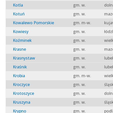
Kotla
gm. w.
doln
Kotuń
gm. w.
mazo
Kowalewo Pomorskie
gm. m-w.
kuja
Kowiesy
gm. w.
łódz
Koźminek
gm. w.
wiel
Krasne
gm. w.
mazo
Krasnystaw
gm. w.
lube
Kraśnik
gm. w.
lube
Krobia
gm. m-w.
wiel
Kroczyce
gm. w.
śląs
Krotoszyce
gm. w.
doln
Kruszyna
gm. w.
śląs
Krypno
gm. w.
podl