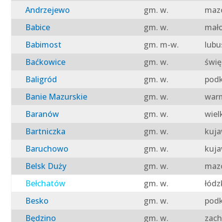
Andrzejewo
gm. w.
mazo
Babice
gm. w.
mało
Babimost
gm. m-w.
lubu
Baćkowice
gm. w.
świę
Baligród
gm. w.
podk
Banie Mazurskie
gm. w.
warm
Baranów
gm. w.
wiel
Bartniczka
gm. w.
kuja
Baruchowo
gm. w.
kuja
Belsk Duży
gm. w.
mazo
Bełchatów
gm. w.
łódz
Besko
gm. w.
podk
Będzino
gm. w.
zach