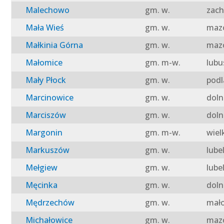
Malechowo
gm. w.
zach
Mała Wieś
gm. w.
mazo
Małkinia Górna
gm. w.
mazo
Małomice
gm. m-w.
lubu
Mały Płock
gm. w.
podl
Marcinowice
gm. w.
doln
Marciszów
gm. w.
doln
Margonin
gm. m-w.
wiel
Markuszów
gm. w.
lube
Mełgiew
gm. w.
lube
Męcinka
gm. w.
doln
Mędrzechów
gm. w.
mało
Michałowice
gm. w.
mazo