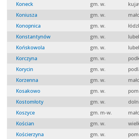
Koneck
gm. w.
kuja
Koniusza
gm. w.
mało
Konopnica
gm. w.
łódz
Konstantynów
gm. w.
lube
Końskowola
gm. w.
lube
Korczyna
gm. w.
podk
Korycin
gm. w.
podl
Korzenna
gm. w.
mało
Kosakowo
gm. w.
pomo
Kostomłoty
gm. w.
doln
Koszyce
gm. m-w.
mało
Kościan
gm. w.
wiel
Kościerzyna
gm. w.
pomo