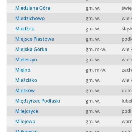
Miedziana Góra
gm. w.
świę
Miedzichowo
gm. w.
wiel
Miedźno
gm. w.
śląs
Miejsce Piastowe
gm. w.
podk
Miejska Górka
gm. m-w.
wiel
Mieleszyn
gm. w.
wiel
Mielno
gm. m-w.
zach
Mieścisko
gm. w.
wiel
Mietków
gm. w.
doln
Międzyrzec Podlaski
gm. w.
lube
Milejczyce
gm. w.
podl
Milejewo
gm. w.
warm
Miłkowice
gm. w.
doln