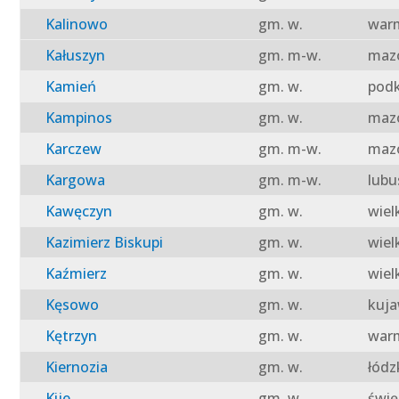
Kalinowo
gm. w.
warm
Kałuszyn
gm. m-w.
mazo
Kamień
gm. w.
podk
Kampinos
gm. w.
mazo
Karczew
gm. m-w.
mazo
Kargowa
gm. m-w.
lubu
Kawęczyn
gm. w.
wiel
Kazimierz Biskupi
gm. w.
wiel
Kaźmierz
gm. w.
wiel
Kęsowo
gm. w.
kuja
Kętrzyn
gm. w.
warm
Kiernozia
gm. w.
łódz
Kije
gm. w.
świę