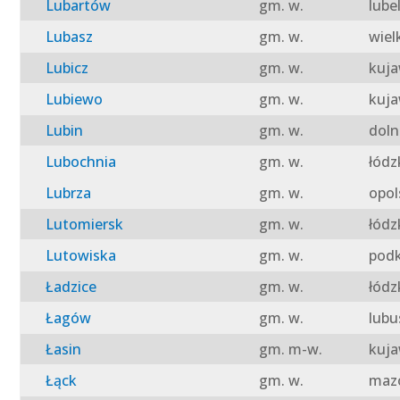
Lubartów
gm. w.
lube
Lubasz
gm. w.
wiel
Lubicz
gm. w.
kuja
Lubiewo
gm. w.
kuja
Lubin
gm. w.
doln
Lubochnia
gm. w.
łódz
Lubrza
gm. w.
opol
Lutomiersk
gm. w.
łódz
Lutowiska
gm. w.
podk
Ładzice
gm. w.
łódz
Łagów
gm. w.
lubu
Łasin
gm. m-w.
kuja
Łąck
gm. w.
mazo