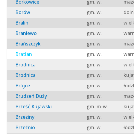
Borkowice
gm. w.
mazo
Borów
gm. w.
doln
Bralin
gm. w.
wiel
Braniewo
gm. w.
warm
Brańszczyk
gm. w.
mazo
Bratian
gm. w.
warm
Brodnica
gm. w.
wiel
Brodnica
gm. w.
kuja
Brójce
gm. w.
łódz
Brudzeń Duży
gm. w.
mazo
Brześć Kujawski
gm. m-w.
kuja
Brzeziny
gm. w.
wiel
Brzeźnio
gm. w.
łódz