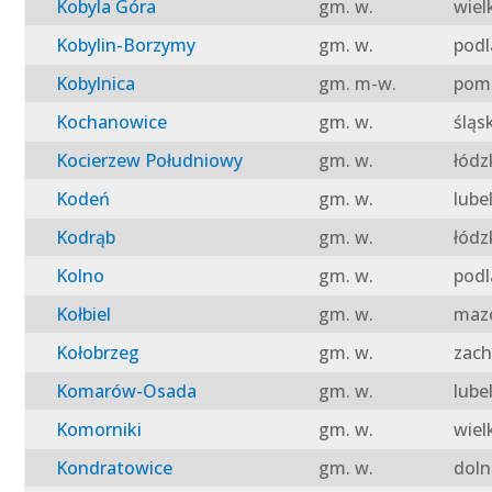
Kobyla Góra
gm. w.
wiel
Kobylin-Borzymy
gm. w.
podl
Kobylnica
gm. m-w.
pomo
Kochanowice
gm. w.
śląs
Kocierzew Południowy
gm. w.
łódz
Kodeń
gm. w.
lube
Kodrąb
gm. w.
łódz
Kolno
gm. w.
podl
Kołbiel
gm. w.
mazo
Kołobrzeg
gm. w.
zach
Komarów-Osada
gm. w.
lube
Komorniki
gm. w.
wiel
Kondratowice
gm. w.
doln