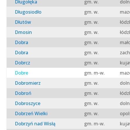
Długołęka
gm. w.
doln
Długosiodło
gm. w.
mazo
Dłutów
gm. w.
łódz
Dmosin
gm. w.
łódz
Dobra
gm. w.
mało
Dobra
gm. w.
zach
Dobrcz
gm. w.
kuja
Dobre
gm. m-w.
mazo
Dobromierz
gm. w.
doln
Dobroń
gm. w.
łódz
Dobroszyce
gm. w.
doln
Dobrzeń Wielki
gm. w.
opol
Dobrzyń nad Wisłą
gm. m-w.
kuja