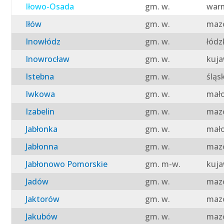
Iłowo-Osada
gm. w.
warm
Iłów
gm. w.
mazo
Inowłódz
gm. w.
łódz
Inowrocław
gm. w.
kuja
Istebna
gm. w.
śląs
Iwkowa
gm. w.
mało
Izabelin
gm. w.
mazo
Jabłonka
gm. w.
mało
Jabłonna
gm. w.
mazo
Jabłonowo Pomorskie
gm. m-w.
kuja
Jadów
gm. w.
mazo
Jaktorów
gm. w.
mazo
Jakubów
gm. w.
mazo