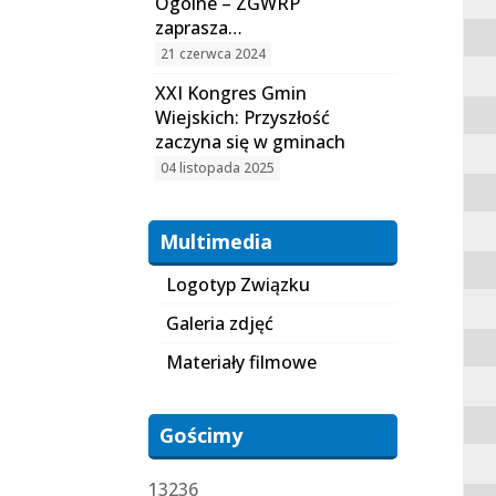
Ogólne – ZGWRP
zaprasza…
21 czerwca 2024
XXI Kongres Gmin
Wiejskich: Przyszłość
zaczyna się w gminach
04 listopada 2025
Multimedia
Logotyp Związku
Galeria zdjęć
Materiały filmowe
Gościmy
13236