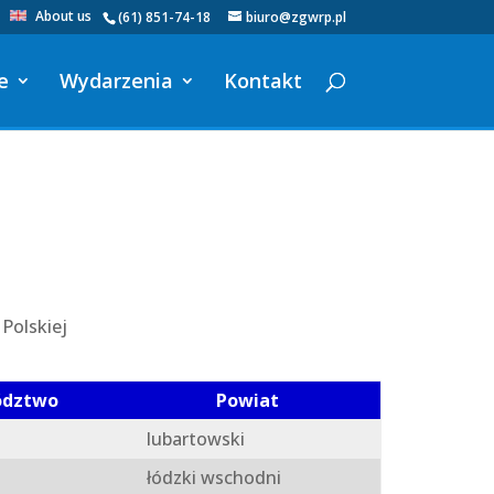
About us
(61) 851-74-18
biuro@zgwrp.pl
e
Wydarzenia
Kontakt
Polskiej
ództwo
Powiat
lubartowski
łódzki wschodni