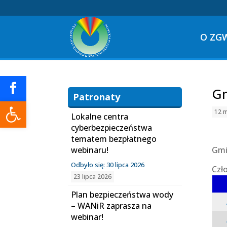
O ZG
Gm
Patronaty
Otwórz pasek narzędzi
12 
Lokalne centra
cyberbezpieczeństwa
tematem bezpłatnego
webinaru!
Gmi
Odbyło się: 30 lipca 2026
Czł
23 lipca 2026
Plan bezpieczeństwa wody
– WANiR zaprasza na
webinar!