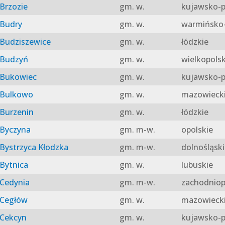
Brzozie
gm. w.
kujawsko-p
Budry
gm. w.
warmińsko-
Budziszewice
gm. w.
łódzkie
Budzyń
gm. w.
wielkopolsk
Bukowiec
gm. w.
kujawsko-p
Bulkowo
gm. w.
mazowieck
Burzenin
gm. w.
łódzkie
Byczyna
gm. m-w.
opolskie
Bystrzyca Kłodzka
gm. m-w.
dolnośląski
Bytnica
gm. w.
lubuskie
Cedynia
gm. m-w.
zachodniop
Cegłów
gm. w.
mazowieck
Cekcyn
gm. w.
kujawsko-p