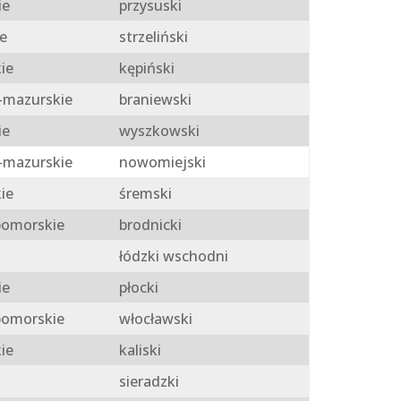
ie
przysuski
e
strzeliński
ie
kępiński
mazurskie
braniewski
ie
wyszkowski
mazurskie
nowomiejski
ie
śremski
omorskie
brodnicki
łódzki wschodni
ie
płocki
omorskie
włocławski
ie
kaliski
sieradzki