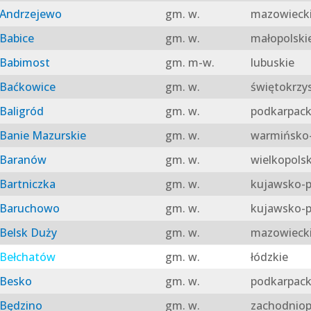
Andrzejewo
gm. w.
mazowieck
Babice
gm. w.
małopolski
Babimost
gm. m-w.
lubuskie
Baćkowice
gm. w.
świętokrzy
Baligród
gm. w.
podkarpack
Banie Mazurskie
gm. w.
warmińsko-
Baranów
gm. w.
wielkopolsk
Bartniczka
gm. w.
kujawsko-p
Baruchowo
gm. w.
kujawsko-p
Belsk Duży
gm. w.
mazowieck
Bełchatów
gm. w.
łódzkie
Besko
gm. w.
podkarpack
Będzino
gm. w.
zachodniop