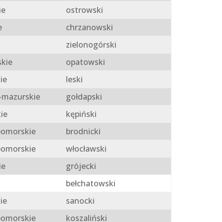
ie
ostrowski
e
chrzanowski
zielonogórski
skie
opatowski
ie
leski
mazurskie
gołdapski
ie
kępiński
omorskie
brodnicki
omorskie
włocławski
ie
grójecki
bełchatowski
ie
sanocki
omorskie
koszaliński