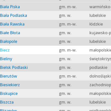
Biała Piska
gm. m-w.
warmińsko-
Biała Podlaska
gm. w.
lubelskie
Biała Rawska
gm. m-w.
łódzkie
Białe Błota
gm. w.
kujawsko-p
Białopole
gm. w.
lubelskie
Biecz
gm. m-w.
małopolski
Bieliny
gm. w.
świętokrzy
Bielsk Podlaski
gm. w.
podlaskie
Bierutów
gm. m-w.
dolnośląski
Biesiekierz
gm. w.
zachodniop
Biskupice
gm. w.
małopolski
Biszcza
gm. w.
lubelskie
Blizanów
gm. w.
wielkopolsk