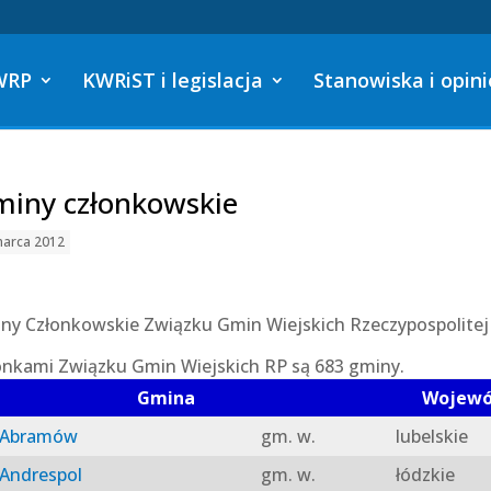
WRP
KWRiST i legislacja
Stanowiska i opini
iny członkowskie
marca 2012
ny Członkowskie Związku Gmin Wiejskich Rzeczypospolitej 
onkami Związku Gmin Wiejskich RP są 683 gminy.
Gmina
Wojew
Abramów
gm. w.
lubelskie
Andrespol
gm. w.
łódzkie