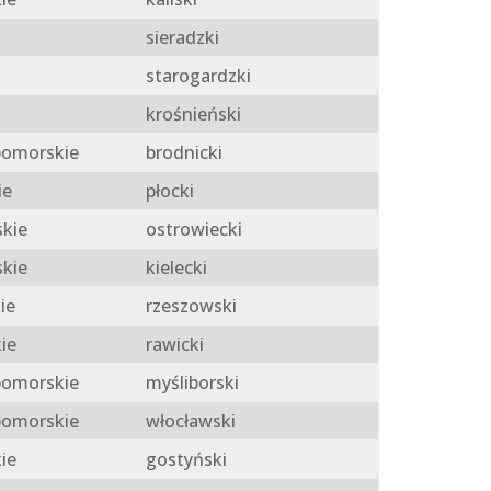
sieradzki
starogardzki
krośnieński
omorskie
brodnicki
ie
płocki
skie
ostrowiecki
skie
kielecki
ie
rzeszowski
ie
rawicki
omorskie
myśliborski
omorskie
włocławski
ie
gostyński