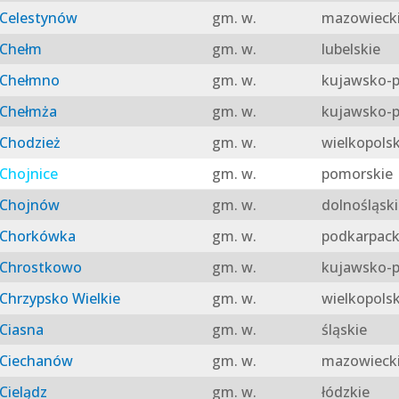
Celestynów
gm. w.
mazowieck
Chełm
gm. w.
lubelskie
Chełmno
gm. w.
kujawsko-p
Chełmża
gm. w.
kujawsko-p
Chodzież
gm. w.
wielkopolsk
Chojnice
gm. w.
pomorskie
Chojnów
gm. w.
dolnośląski
Chorkówka
gm. w.
podkarpack
Chrostkowo
gm. w.
kujawsko-p
Chrzypsko Wielkie
gm. w.
wielkopolsk
Ciasna
gm. w.
śląskie
Ciechanów
gm. w.
mazowieck
Cielądz
gm. w.
łódzkie