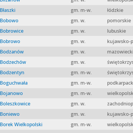
Błaszki
gm. m-w.
łódzkie
Bobowo
gm. w.
pomorskie
Bobrowice
gm. w.
lubuskie
Bobrowo
gm. w.
kujawsko-p
Bodzanów
gm. w.
mazowieck
Bodzechów
gm. w.
świętokrzy
Bodzentyn
gm. m-w.
świętokrzy
Boguchwała
gm. m-w.
podkarpack
Bojanowo
gm. m-w.
wielkopolsk
Boleszkowice
gm. w.
zachodniop
Boniewo
gm. w.
kujawsko-p
Borek Wielkopolski
gm. m-w.
wielkopolsk