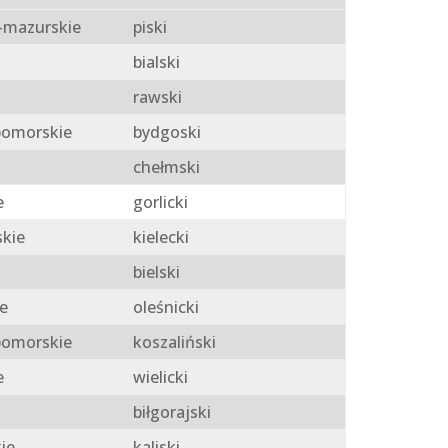
mazurskie
piski
bialski
rawski
omorskie
bydgoski
chełmski
e
gorlicki
skie
kielecki
bielski
e
oleśnicki
omorskie
koszaliński
e
wielicki
biłgorajski
ie
kaliski