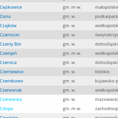
Ciężkowice
gm. m-w.
małopolski
Cisna
gm. w.
podkarpack
Czajków
gm. w.
wielkopolsk
Czarnocin
gm. w.
świętokrzy
Czarny Bór
gm. w.
dolnośląski
Czempiń
gm. m-w.
wielkopolsk
Czernica
gm. w.
dolnośląski
Czerniewice
gm. w.
łódzkie
Czernikowo
gm. w.
kujawsko-p
Czerwonak
gm. w.
wielkopolsk
Czerwonka
gm. w.
mazowieck
Człopa
gm. m-w.
zachodniop
Czosnów
gm. w.
mazowieck