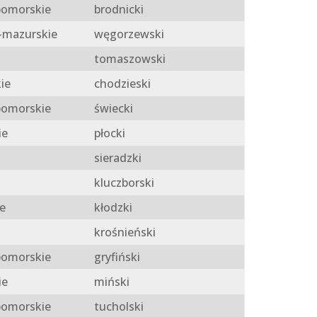
omorskie
brodnicki
mazurskie
węgorzewski
tomaszowski
ie
chodzieski
omorskie
świecki
ie
płocki
sieradzki
kluczborski
e
kłodzki
krośnieński
omorskie
gryfiński
ie
miński
omorskie
tucholski