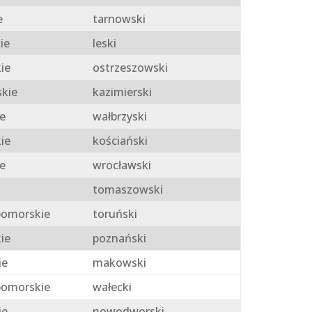
e
tarnowski
ie
leski
ie
ostrzeszowski
skie
kazimierski
e
wałbrzyski
ie
kościański
e
wrocławski
tomaszowski
omorskie
toruński
ie
poznański
ie
makowski
omorskie
wałecki
ie
nowodworski