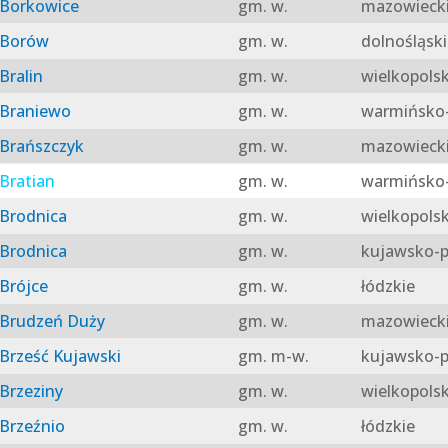
Borkowice
gm. w.
mazowieck
Borów
gm. w.
dolnośląski
Bralin
gm. w.
wielkopolsk
Braniewo
gm. w.
warmińsko-
Brańszczyk
gm. w.
mazowieck
Bratian
gm. w.
warmińsko-
Brodnica
gm. w.
wielkopolsk
Brodnica
gm. w.
kujawsko-p
Brójce
gm. w.
łódzkie
Brudzeń Duży
gm. w.
mazowieck
Brześć Kujawski
gm. m-w.
kujawsko-p
Brzeziny
gm. w.
wielkopolsk
Brzeźnio
gm. w.
łódzkie