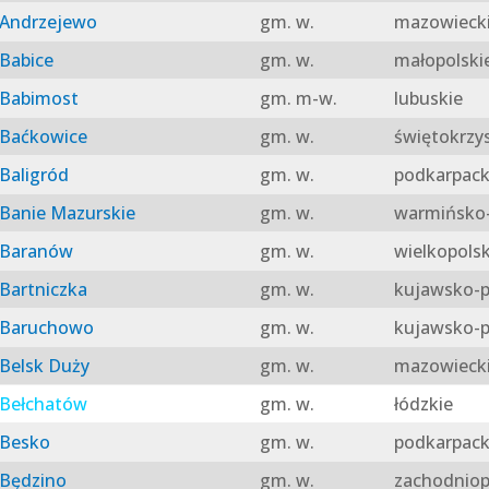
Andrzejewo
gm. w.
mazowieck
Babice
gm. w.
małopolski
Babimost
gm. m-w.
lubuskie
Baćkowice
gm. w.
świętokrzy
Baligród
gm. w.
podkarpack
Banie Mazurskie
gm. w.
warmińsko-
Baranów
gm. w.
wielkopolsk
Bartniczka
gm. w.
kujawsko-p
Baruchowo
gm. w.
kujawsko-p
Belsk Duży
gm. w.
mazowieck
Bełchatów
gm. w.
łódzkie
Besko
gm. w.
podkarpack
Będzino
gm. w.
zachodniop