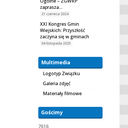
Ogólne – ZGWRP
zaprasza…
21 czerwca 2024
XXI Kongres Gmin
Wiejskich: Przyszłość
zaczyna się w gminach
04 listopada 2025
Multimedia
Logotyp Związku
Galeria zdjęć
Materiały filmowe
Gościmy
7616