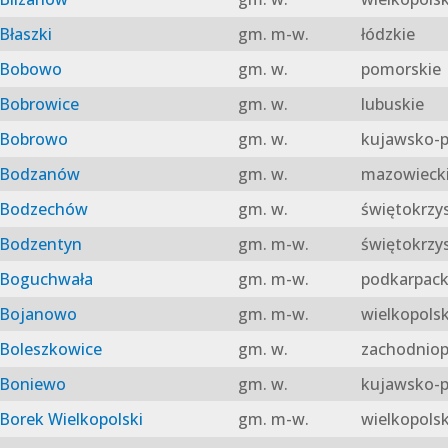
Błaszki
gm. m-w.
łódzkie
Bobowo
gm. w.
pomorskie
Bobrowice
gm. w.
lubuskie
Bobrowo
gm. w.
kujawsko-p
Bodzanów
gm. w.
mazowieck
Bodzechów
gm. w.
świętokrzy
Bodzentyn
gm. m-w.
świętokrzy
Boguchwała
gm. m-w.
podkarpack
Bojanowo
gm. m-w.
wielkopolsk
Boleszkowice
gm. w.
zachodniop
Boniewo
gm. w.
kujawsko-p
Borek Wielkopolski
gm. m-w.
wielkopolsk