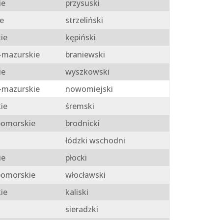
ie
przysuski
e
strzeliński
ie
kępiński
mazurskie
braniewski
ie
wyszkowski
mazurskie
nowomiejski
ie
śremski
omorskie
brodnicki
łódzki wschodni
ie
płocki
omorskie
włocławski
ie
kaliski
sieradzki