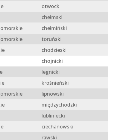
ie
otwocki
chełmski
omorskie
chełmiński
omorskie
toruński
ie
chodzieski
chojnicki
e
legnicki
ie
krośnieński
omorskie
lipnowski
ie
międzychodzki
lubliniecki
ie
ciechanowski
rawski