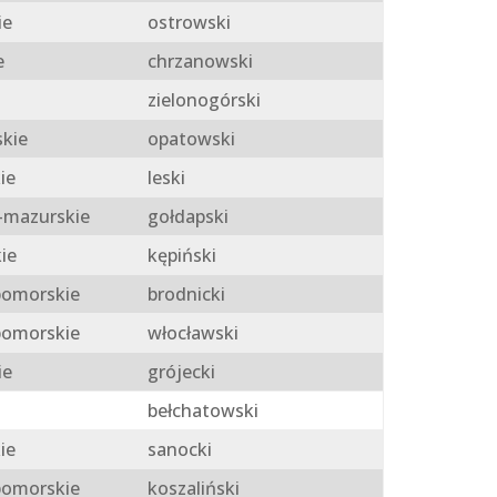
ie
ostrowski
e
chrzanowski
zielonogórski
skie
opatowski
ie
leski
mazurskie
gołdapski
ie
kępiński
omorskie
brodnicki
omorskie
włocławski
ie
grójecki
bełchatowski
ie
sanocki
omorskie
koszaliński