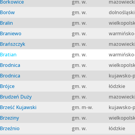
Borkowice
gm. w.
mazowieck
Borów
gm. w.
dolnośląski
Bralin
gm. w.
wielkopolsk
Braniewo
gm. w.
warmińsko-
Brańszczyk
gm. w.
mazowieck
Bratian
gm. w.
warmińsko-
Brodnica
gm. w.
wielkopolsk
Brodnica
gm. w.
kujawsko-p
Brójce
gm. w.
łódzkie
Brudzeń Duży
gm. w.
mazowieck
Brześć Kujawski
gm. m-w.
kujawsko-p
Brzeziny
gm. w.
wielkopolsk
Brzeźnio
gm. w.
łódzkie