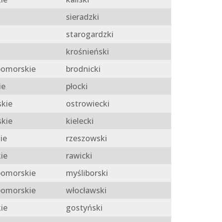
sieradzki
starogardzki
krośnieński
omorskie
brodnicki
ie
płocki
skie
ostrowiecki
skie
kielecki
ie
rzeszowski
ie
rawicki
omorskie
myśliborski
omorskie
włocławski
ie
gostyński