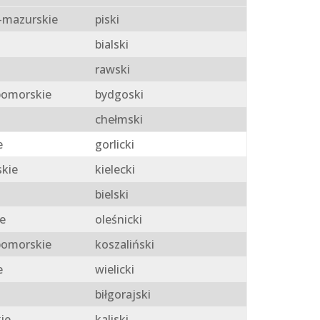
mazurskie
piski
bialski
rawski
omorskie
bydgoski
chełmski
e
gorlicki
skie
kielecki
bielski
e
oleśnicki
omorskie
koszaliński
e
wielicki
biłgorajski
ie
kaliski