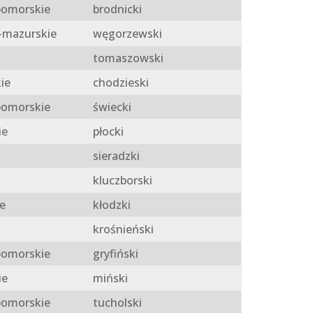
omorskie
brodnicki
mazurskie
węgorzewski
tomaszowski
ie
chodzieski
omorskie
świecki
ie
płocki
sieradzki
kluczborski
e
kłodzki
krośnieński
omorskie
gryfiński
ie
miński
omorskie
tucholski