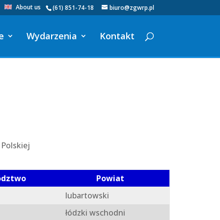
About us
(61) 851-74-18
biuro@zgwrp.pl
e
Wydarzenia
Kontakt
Polskiej
ództwo
Powiat
lubartowski
łódzki wschodni