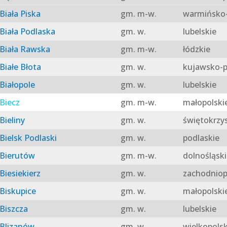
Biała Piska
gm. m-w.
warmińsko-
Biała Podlaska
gm. w.
lubelskie
Biała Rawska
gm. m-w.
łódzkie
Białe Błota
gm. w.
kujawsko-p
Białopole
gm. w.
lubelskie
Biecz
gm. m-w.
małopolski
Bieliny
gm. w.
świętokrzy
Bielsk Podlaski
gm. w.
podlaskie
Bierutów
gm. m-w.
dolnośląski
Biesiekierz
gm. w.
zachodniop
Biskupice
gm. w.
małopolski
Biszcza
gm. w.
lubelskie
Blizanów
gm. w.
wielkopolsk