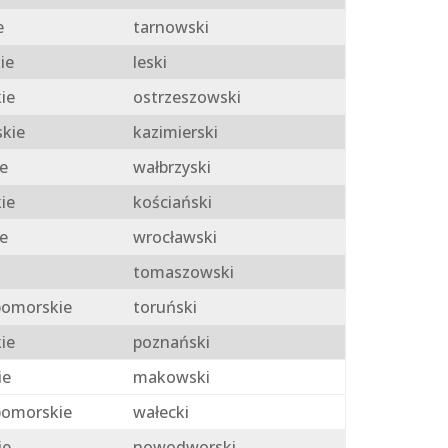
e
tarnowski
ie
leski
ie
ostrzeszowski
skie
kazimierski
e
wałbrzyski
ie
kościański
e
wrocławski
tomaszowski
omorskie
toruński
ie
poznański
ie
makowski
omorskie
wałecki
ie
nowodworski