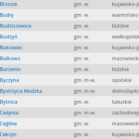
Brzozie
gm. w.
kujawsko-p
Budry
gm. w.
warmińsko-
Budziszewice
gm. w.
łódzkie
Budzyń
gm. w.
wielkopolsk
Bukowiec
gm. w.
kujawsko-p
Bulkowo
gm. w.
mazowieck
Burzenin
gm. w.
łódzkie
Byczyna
gm. m-w.
opolskie
Bystrzyca Kłodzka
gm. m-w.
dolnośląski
Bytnica
gm. w.
lubuskie
Cedynia
gm. m-w.
zachodniop
Cegłów
gm. w.
mazowieck
Cekcyn
gm. w.
kujawsko-p