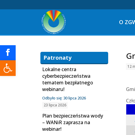
O ZG
Gm
Patronaty
Otwórz pasek narzędzi
12 
Lokalne centra
cyberbezpieczeństwa
tematem bezpłatnego
webinaru!
Gmi
Odbyło się: 30 lipca 2026
Czł
23 lipca 2026
Plan bezpieczeństwa wody
– WANiR zaprasza na
webinar!