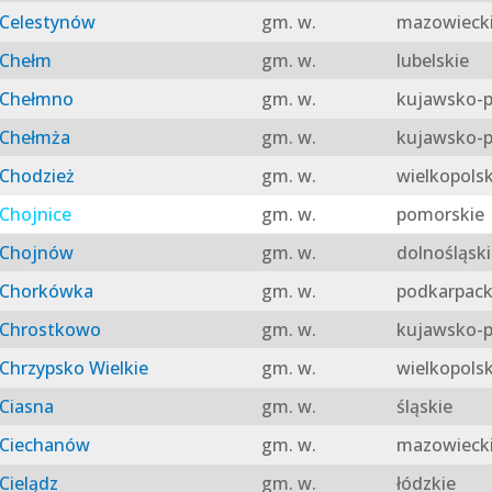
Celestynów
gm. w.
mazowieck
Chełm
gm. w.
lubelskie
Chełmno
gm. w.
kujawsko-p
Chełmża
gm. w.
kujawsko-p
Chodzież
gm. w.
wielkopolsk
Chojnice
gm. w.
pomorskie
Chojnów
gm. w.
dolnośląski
Chorkówka
gm. w.
podkarpack
Chrostkowo
gm. w.
kujawsko-p
Chrzypsko Wielkie
gm. w.
wielkopolsk
Ciasna
gm. w.
śląskie
Ciechanów
gm. w.
mazowieck
Cielądz
gm. w.
łódzkie