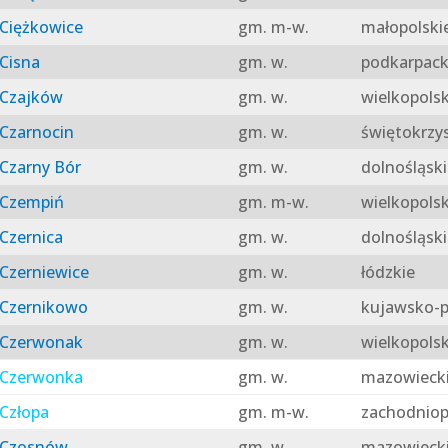
Ciężkowice
gm. m-w.
małopolski
Cisna
gm. w.
podkarpack
Czajków
gm. w.
wielkopolsk
Czarnocin
gm. w.
świętokrzy
Czarny Bór
gm. w.
dolnośląski
Czempiń
gm. m-w.
wielkopolsk
Czernica
gm. w.
dolnośląski
Czerniewice
gm. w.
łódzkie
Czernikowo
gm. w.
kujawsko-p
Czerwonak
gm. w.
wielkopolsk
Czerwonka
gm. w.
mazowieck
Człopa
gm. m-w.
zachodniop
Czosnów
gm. w.
mazowieck