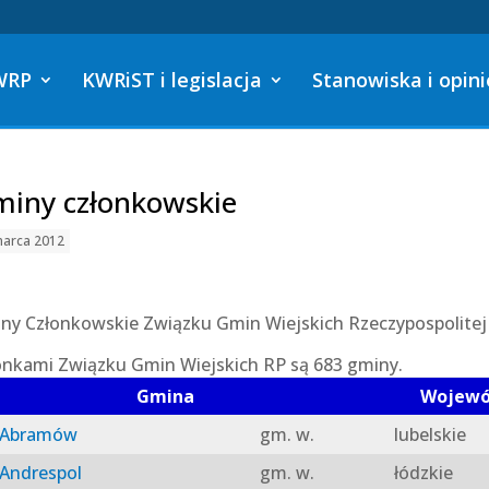
WRP
KWRiST i legislacja
Stanowiska i opini
iny członkowskie
marca 2012
ny Członkowskie Związku Gmin Wiejskich Rzeczypospolitej 
onkami Związku Gmin Wiejskich RP są 683 gminy.
Gmina
Wojew
Abramów
gm. w.
lubelskie
Andrespol
gm. w.
łódzkie