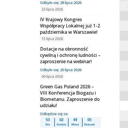
Odbyło się: 28 lipca 2026
23 lipca 2026
IV Krajowy Kongres
Współpracy Lokalnej już 1-2
października w Warszawie!
15 lipca 2026
Dotacje na obronność
cywilną i ochronę ludności –
zaproszenie na webinar!
Odbyło się: 20 lipca 2026
06 lipca 2026
Green Gas Poland 2026 –
VIII Konferencja Biogazu i
Biometanu. Zaproszenie do
udziału!
Odbędzie się za:
53
02
49
04
Dni
Godzin
Minut
Sekund