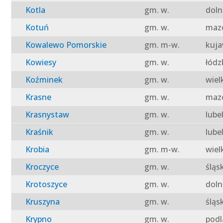
Kotla
gm. w.
doln
Kotuń
gm. w.
mazo
Kowalewo Pomorskie
gm. m-w.
kuja
Kowiesy
gm. w.
łódz
Koźminek
gm. w.
wiel
Krasne
gm. w.
mazo
Krasnystaw
gm. w.
lube
Kraśnik
gm. w.
lube
Krobia
gm. m-w.
wiel
Kroczyce
gm. w.
śląs
Krotoszyce
gm. w.
doln
Kruszyna
gm. w.
śląs
Krypno
gm. w.
podl