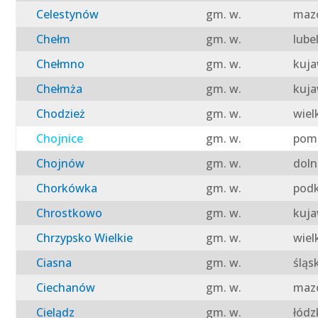
Celestynów
gm. w.
mazo
Chełm
gm. w.
lube
Chełmno
gm. w.
kuja
Chełmża
gm. w.
kuja
Chodzież
gm. w.
wiel
Chojnice
gm. w.
pomo
Chojnów
gm. w.
doln
Chorkówka
gm. w.
podk
Chrostkowo
gm. w.
kuja
Chrzypsko Wielkie
gm. w.
wiel
Ciasna
gm. w.
śląs
Ciechanów
gm. w.
mazo
Cielądz
gm. w.
łódz