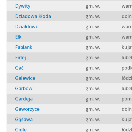
Dywity
gm. w.
warm
Dziadowa Kłoda
gm. w.
doln
Działdowo
gm. w.
warm
Ełk
gm. w.
warm
Fabianki
gm. w.
kuja
Firlej
gm. w.
lube
Gać
gm. w.
podk
Galewice
gm. w.
łódz
Garbów
gm. w.
lube
Gardeja
gm. w.
pomo
Gaworzyce
gm. w.
doln
Gąsawa
gm. w.
kuja
Gidle
gm. w.
łódz