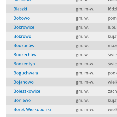
Błaszki
gm. m-w.
łódz
Bobowo
gm. w.
pomo
Bobrowice
gm. w.
lubu
Bobrowo
gm. w.
kuja
Bodzanów
gm. w.
mazo
Bodzechów
gm. w.
świę
Bodzentyn
gm. m-w.
świę
Boguchwała
gm. m-w.
podk
Bojanowo
gm. m-w.
wiel
Boleszkowice
gm. w.
zach
Boniewo
gm. w.
kuja
Borek Wielkopolski
gm. m-w.
wiel