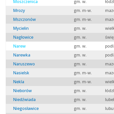
Moszczenica
gm. w.
łódz
Mrozy
gm. m-w.
mazo
Mszczonów
gm. m-w.
mazo
Mycielin
gm. w.
wiel
Nagłowice
gm. w.
świę
Narew
gm. w.
podl
Narewka
gm. w.
podl
Naruszewo
gm. w.
mazo
Nasielsk
gm. m-w.
mazo
Nekla
gm. m-w.
wiel
Nieborów
gm. w.
łódz
Niedźwiada
gm. w.
lube
Niegosławice
gm. w.
lubu