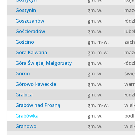
Gostynin
gm. w.
mazo
Goszczanów
gm. w.
łódz
Gościeradów
gm. w.
lube
Gościno
gm. m-w.
zach
Góra Kalwaria
gm. m-w.
mazo
Góra Świętej Małgorzaty
gm. w.
łódz
Górno
gm. w.
świę
Górowo Iławeckie
gm. w.
warm
Grabica
gm. w.
łódz
Grabów nad Prosną
gm. m-w.
wiel
Grabówka
gm. w.
podl
Granowo
gm. w.
wiel