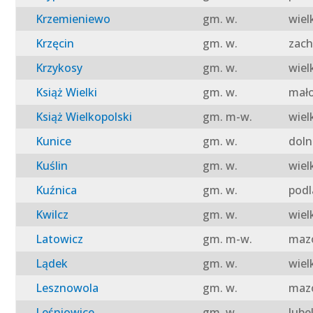
Krzemieniewo
gm. w.
wiel
Krzęcin
gm. w.
zach
Krzykosy
gm. w.
wiel
Książ Wielki
gm. w.
mało
Książ Wielkopolski
gm. m-w.
wiel
Kunice
gm. w.
doln
Kuślin
gm. w.
wiel
Kuźnica
gm. w.
podl
Kwilcz
gm. w.
wiel
Latowicz
gm. m-w.
mazo
Lądek
gm. w.
wiel
Lesznowola
gm. w.
mazo
Leśniowice
gm. w.
lube