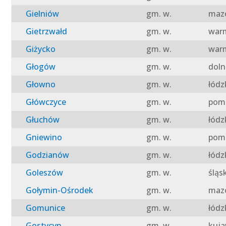
Gielniów
gm. w.
mazo
Gietrzwałd
gm. w.
warm
Giżycko
gm. w.
warm
Głogów
gm. w.
doln
Głowno
gm. w.
łódz
Główczyce
gm. w.
pomo
Głuchów
gm. w.
łódz
Gniewino
gm. w.
pomo
Godzianów
gm. w.
łódz
Goleszów
gm. w.
śląs
Gołymin-Ośrodek
gm. w.
mazo
Gomunice
gm. w.
łódz
Gostycyn
gm. w.
kuja