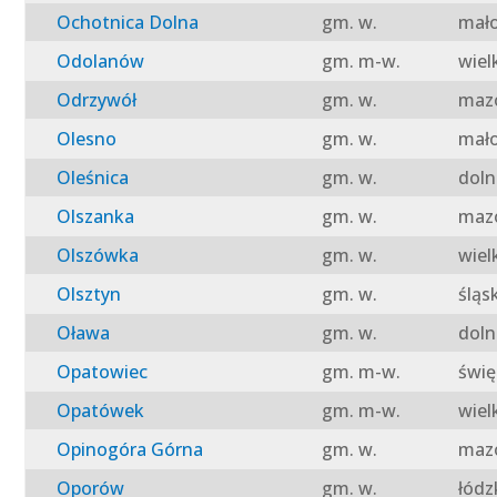
Ochotnica Dolna
gm. w.
mało
Odolanów
gm. m-w.
wiel
Odrzywół
gm. w.
mazo
Olesno
gm. w.
mało
Oleśnica
gm. w.
doln
Olszanka
gm. w.
mazo
Olszówka
gm. w.
wiel
Olsztyn
gm. w.
śląs
Oława
gm. w.
doln
Opatowiec
gm. m-w.
świę
Opatówek
gm. m-w.
wiel
Opinogóra Górna
gm. w.
mazo
Oporów
gm. w.
łódz