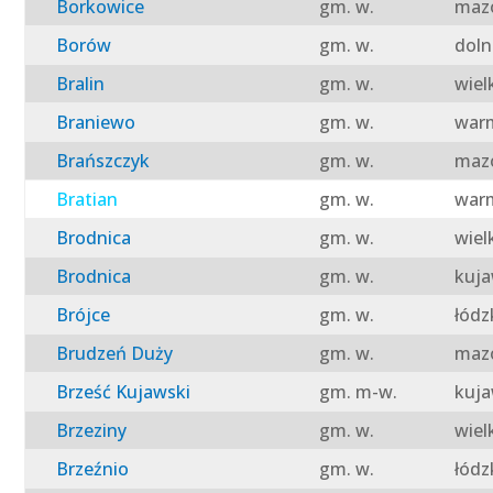
Borkowice
gm. w.
mazo
Borów
gm. w.
doln
Bralin
gm. w.
wiel
Braniewo
gm. w.
warm
Brańszczyk
gm. w.
mazo
Bratian
gm. w.
warm
Brodnica
gm. w.
wiel
Brodnica
gm. w.
kuja
Brójce
gm. w.
łódz
Brudzeń Duży
gm. w.
mazo
Brześć Kujawski
gm. m-w.
kuja
Brzeziny
gm. w.
wiel
Brzeźnio
gm. w.
łódz