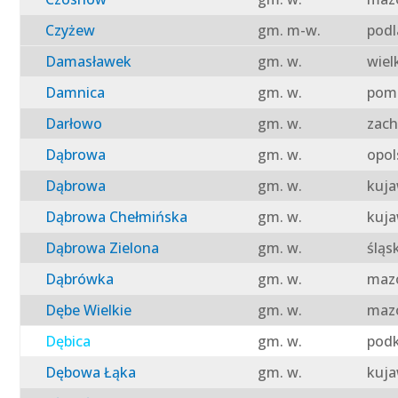
Czyżew
gm. m-w.
podl
Damasławek
gm. w.
wiel
Damnica
gm. w.
pomo
Darłowo
gm. w.
zach
Dąbrowa
gm. w.
opol
Dąbrowa
gm. w.
kuja
Dąbrowa Chełmińska
gm. w.
kuja
Dąbrowa Zielona
gm. w.
śląs
Dąbrówka
gm. w.
mazo
Dębe Wielkie
gm. w.
mazo
Dębica
gm. w.
podk
Dębowa Łąka
gm. w.
kuja