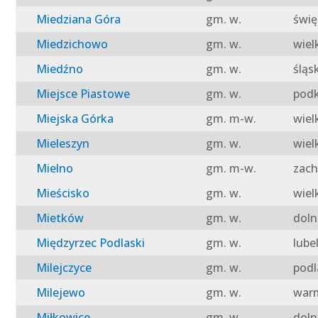
Miedziana Góra
gm. w.
świę
Miedzichowo
gm. w.
wiel
Miedźno
gm. w.
śląs
Miejsce Piastowe
gm. w.
podk
Miejska Górka
gm. m-w.
wiel
Mieleszyn
gm. w.
wiel
Mielno
gm. m-w.
zach
Mieścisko
gm. w.
wiel
Mietków
gm. w.
doln
Międzyrzec Podlaski
gm. w.
lube
Milejczyce
gm. w.
podl
Milejewo
gm. w.
warm
Miłkowice
gm. w.
doln