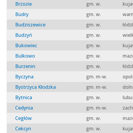
Brzozie
gm. w.
kuja
Budry
gm. w.
warm
Budziszewice
gm. w.
łódz
Budzyń
gm. w.
wiel
Bukowiec
gm. w.
kuja
Bulkowo
gm. w.
mazo
Burzenin
gm. w.
łódz
Byczyna
gm. m-w.
opol
Bystrzyca Kłodzka
gm. m-w.
doln
Bytnica
gm. w.
lubu
Cedynia
gm. m-w.
zach
Cegłów
gm. w.
mazo
Cekcyn
gm. w.
kuja