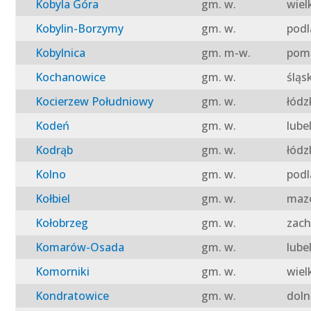
Kobyla Góra
gm. w.
wiel
Kobylin-Borzymy
gm. w.
podl
Kobylnica
gm. m-w.
pomo
Kochanowice
gm. w.
śląs
Kocierzew Południowy
gm. w.
łódz
Kodeń
gm. w.
lube
Kodrąb
gm. w.
łódz
Kolno
gm. w.
podl
Kołbiel
gm. w.
mazo
Kołobrzeg
gm. w.
zach
Komarów-Osada
gm. w.
lube
Komorniki
gm. w.
wiel
Kondratowice
gm. w.
doln