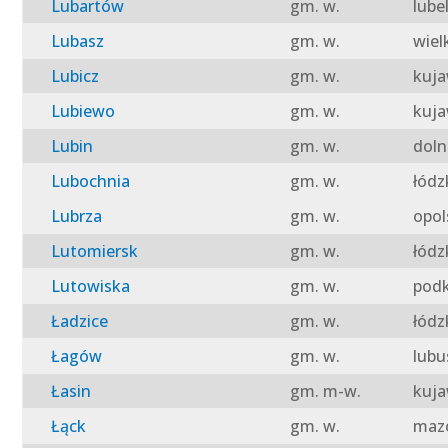
Lubartów
gm. w.
lube
Lubasz
gm. w.
wiel
Lubicz
gm. w.
kuja
Lubiewo
gm. w.
kuja
Lubin
gm. w.
doln
Lubochnia
gm. w.
łódz
Lubrza
gm. w.
opol
Lutomiersk
gm. w.
łódz
Lutowiska
gm. w.
podk
Ładzice
gm. w.
łódz
Łagów
gm. w.
lubu
Łasin
gm. m-w.
kuja
Łąck
gm. w.
mazo