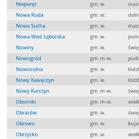
Nieporęt
gm. w.
mazo
Nowa Ruda
gm. w.
doln
Nowa Sucha
gm. w.
mazo
Nowa Wieś Lęborska
gm. w.
pomo
Nowiny
gm. w.
świę
Nowogród
gm. m-w.
podl
Nowosolna
gm. w.
łódz
Nowy Kawęczyn
gm. w.
łódz
Nowy Korczyn
gm. m-w.
świę
Oborniki
gm. m-w.
wiel
Obrazów
gm. w.
świę
Obrowo
gm. w.
kuja
Obrzycko
gm. w.
wiel