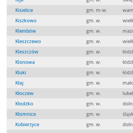
Kisielice
gm. m-w.
warm
Kiszkowo
gm. w.
wiel
Klembów
gm. w.
mazo
Kleszczewo
gm. w.
wiel
Kleszczów
gm. w.
łódz
Klonowa
gm. w.
łódz
Kluki
gm. w.
łódz
Kłaj
gm. w.
mało
Kłoczew
gm. w.
lube
Kłodzko
gm. w.
doln
Kłomnice
gm. w.
śląs
Kobierzyce
gm. w.
doln