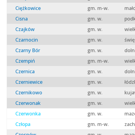
Ciężkowice
gm. m-w.
mało
Cisna
gm. w.
podk
Czajków
gm. w.
wiel
Czarnocin
gm. w.
świę
Czarny Bór
gm. w.
doln
Czempiń
gm. m-w.
wiel
Czernica
gm. w.
doln
Czerniewice
gm. w.
łódz
Czernikowo
gm. w.
kuja
Czerwonak
gm. w.
wiel
Czerwonka
gm. w.
mazo
Człopa
gm. m-w.
zach
Czosnów
gm. w.
mazo