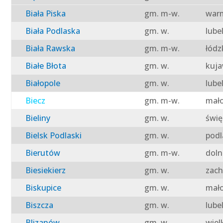
Biała Piska
gm. m-w.
warm
Biała Podlaska
gm. w.
lube
Biała Rawska
gm. m-w.
łódz
Białe Błota
gm. w.
kuja
Białopole
gm. w.
lube
Biecz
gm. m-w.
mało
Bieliny
gm. w.
świę
Bielsk Podlaski
gm. w.
podl
Bierutów
gm. m-w.
doln
Biesiekierz
gm. w.
zach
Biskupice
gm. w.
mało
Biszcza
gm. w.
lube
Blizanów
gm. w.
wiel