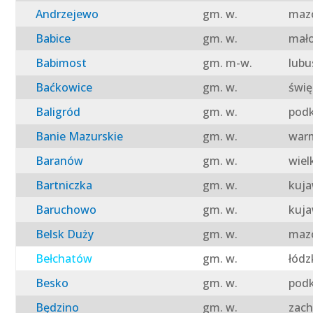
Andrzejewo
gm. w.
mazo
Babice
gm. w.
mało
Babimost
gm. m-w.
lubu
Baćkowice
gm. w.
świę
Baligród
gm. w.
podk
Banie Mazurskie
gm. w.
warm
Baranów
gm. w.
wiel
Bartniczka
gm. w.
kuja
Baruchowo
gm. w.
kuja
Belsk Duży
gm. w.
mazo
Bełchatów
gm. w.
łódz
Besko
gm. w.
podk
Będzino
gm. w.
zach