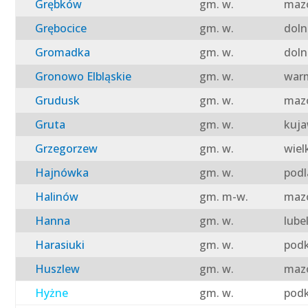
Grębków
gm. w.
mazo
Grębocice
gm. w.
doln
Gromadka
gm. w.
doln
Gronowo Elbląskie
gm. w.
warm
Grudusk
gm. w.
mazo
Gruta
gm. w.
kuja
Grzegorzew
gm. w.
wiel
Hajnówka
gm. w.
podl
Halinów
gm. m-w.
mazo
Hanna
gm. w.
lube
Harasiuki
gm. w.
podk
Huszlew
gm. w.
mazo
Hyżne
gm. w.
podk