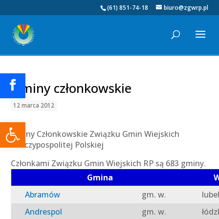
(61) 851-74-18
biuro@zgwrp.pl
Gminy członkowskie
12 marca 2012
Otwórz pasek narzędzi
Gminy Członkowskie Związku Gmin Wiejskich
Rzeczypospolitej Polskiej
Członkami Związku Gmin Wiejskich RP są 683 gminy.
Gmina
W
Abramów
gm. w.
lube
Andrespol
gm. w.
łódz