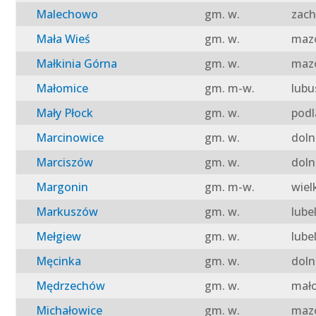
Malechowo
gm. w.
zach
Mała Wieś
gm. w.
mazo
Małkinia Górna
gm. w.
mazo
Małomice
gm. m-w.
lubu
Mały Płock
gm. w.
podl
Marcinowice
gm. w.
doln
Marciszów
gm. w.
doln
Margonin
gm. m-w.
wiel
Markuszów
gm. w.
lube
Mełgiew
gm. w.
lube
Męcinka
gm. w.
doln
Mędrzechów
gm. w.
mało
Michałowice
gm. w.
mazo