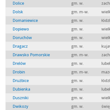
Dolice
gm. w.
zach
Dolsk
gm. m-w.
wiel
Domaniewice
gm. w.
łódz
Dopiewo
gm. w.
wiel
Doruchów
gm. w.
wiel
Dragacz
gm. w.
kuja
Drawsko Pomorskie
gm. m-w.
zach
Drelów
gm. w.
lube
Drobin
gm. m-w.
mazo
Drużbice
gm. w.
łódz
Dubienka
gm. w.
lube
Duszniki
gm. w.
wiel
Dwikozy
gm. w.
świę