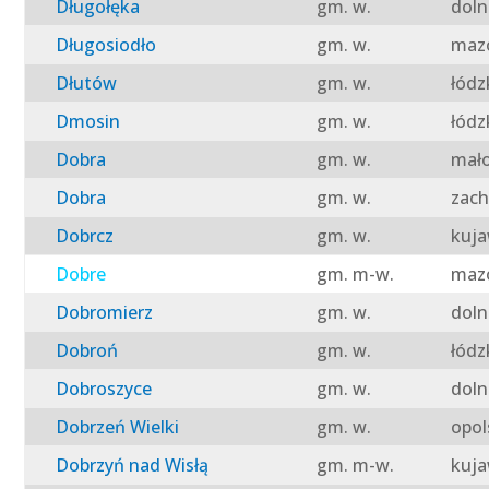
Długołęka
gm. w.
doln
Długosiodło
gm. w.
mazo
Dłutów
gm. w.
łódz
Dmosin
gm. w.
łódz
Dobra
gm. w.
mało
Dobra
gm. w.
zach
Dobrcz
gm. w.
kuja
Dobre
gm. m-w.
mazo
Dobromierz
gm. w.
doln
Dobroń
gm. w.
łódz
Dobroszyce
gm. w.
doln
Dobrzeń Wielki
gm. w.
opol
Dobrzyń nad Wisłą
gm. m-w.
kuja