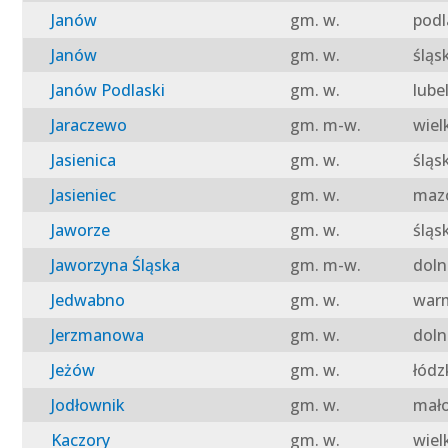
Janów
gm. w.
podl
Janów
gm. w.
śląs
Janów Podlaski
gm. w.
lube
Jaraczewo
gm. m-w.
wiel
Jasienica
gm. w.
śląs
Jasieniec
gm. w.
mazo
Jaworze
gm. w.
śląs
Jaworzyna Śląska
gm. m-w.
doln
Jedwabno
gm. w.
warm
Jerzmanowa
gm. w.
doln
Jeżów
gm. w.
łódz
Jodłownik
gm. w.
mało
Kaczory
gm. w.
wiel