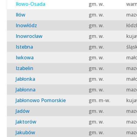
Iłowo-Osada
gm. w.
warm
Iłów
gm. w.
mazo
Inowłódz
gm. w.
łódz
Inowrocław
gm. w.
kuja
Istebna
gm. w.
śląs
Iwkowa
gm. w.
mało
Izabelin
gm. w.
mazo
Jabłonka
gm. w.
mało
Jabłonna
gm. w.
mazo
Jabłonowo Pomorskie
gm. m-w.
kuja
Jadów
gm. w.
mazo
Jaktorów
gm. w.
mazo
Jakubów
gm. w.
mazo