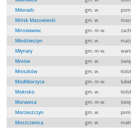
Miłoradz
gm. w.
pomo
Mińsk Mazowiecki
gm. w.
mazo
Mirosławiec
gm. m-w.
zach
Młodzieszyn
gm. w.
mazo
Młynary
gm. m-w.
warm
Mniów
gm. w.
świę
Mniszków
gm. w.
łódz
Modliborzyce
gm. m-w.
lube
Mokrsko
gm. w.
łódz
Morawica
gm. m-w.
świę
Morzeszczyn
gm. w.
pomo
Moszczenica
gm. w.
mało