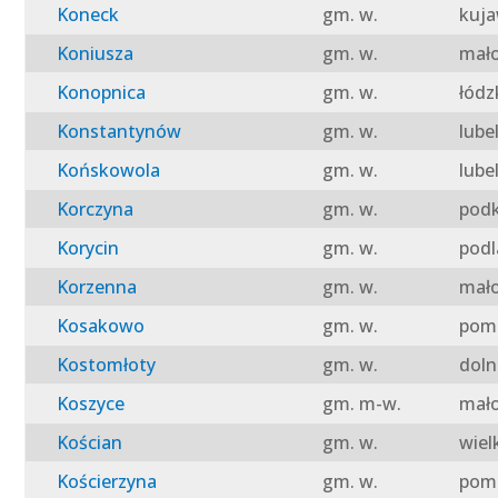
Koneck
gm. w.
kuja
Koniusza
gm. w.
mało
Konopnica
gm. w.
łódz
Konstantynów
gm. w.
lube
Końskowola
gm. w.
lube
Korczyna
gm. w.
podk
Korycin
gm. w.
podl
Korzenna
gm. w.
mało
Kosakowo
gm. w.
pomo
Kostomłoty
gm. w.
doln
Koszyce
gm. m-w.
mało
Kościan
gm. w.
wiel
Kościerzyna
gm. w.
pomo