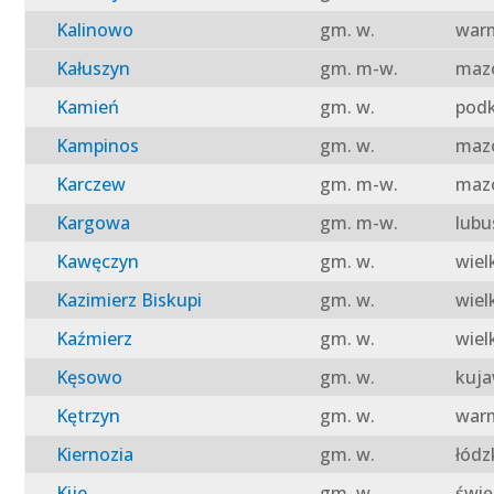
Kalinowo
gm. w.
warm
Kałuszyn
gm. m-w.
mazo
Kamień
gm. w.
podk
Kampinos
gm. w.
mazo
Karczew
gm. m-w.
mazo
Kargowa
gm. m-w.
lubu
Kawęczyn
gm. w.
wiel
Kazimierz Biskupi
gm. w.
wiel
Kaźmierz
gm. w.
wiel
Kęsowo
gm. w.
kuja
Kętrzyn
gm. w.
warm
Kiernozia
gm. w.
łódz
Kije
gm. w.
świę