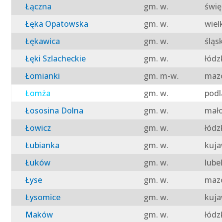
Łączna
gm. w.
świę
Łęka Opatowska
gm. w.
wiel
Łękawica
gm. w.
śląs
Łęki Szlacheckie
gm. w.
łódz
Łomianki
gm. m-w.
mazo
Łomża
gm. w.
podl
Łososina Dolna
gm. w.
mało
Łowicz
gm. w.
łódz
Łubianka
gm. w.
kuja
Łuków
gm. w.
lube
Łyse
gm. w.
mazo
Łysomice
gm. w.
kuja
Maków
gm. w.
łódz