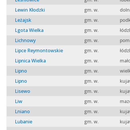
Lewin Kłodzki
gm. w.
doln
Leżajsk
gm. w.
podk
Lgota Wielka
gm. w.
łódz
Lichnowy
gm. w.
pomo
Lipce Reymontowskie
gm. w.
łódz
Lipnica Wielka
gm. w.
mało
Lipno
gm. w.
wiel
Lipno
gm. w.
kuja
Lisewo
gm. w.
kuja
Liw
gm. w.
mazo
Lniano
gm. w.
kuja
Lubanie
gm. w.
kuja