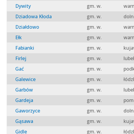
Dywity
gm. w.
warm
Dziadowa Kłoda
gm. w.
doln
Działdowo
gm. w.
warm
Ełk
gm. w.
warm
Fabianki
gm. w.
kuja
Firlej
gm. w.
lube
Gać
gm. w.
podk
Galewice
gm. w.
łódz
Garbów
gm. w.
lube
Gardeja
gm. w.
pomo
Gaworzyce
gm. w.
doln
Gąsawa
gm. w.
kuja
Gidle
gm. w.
łódz