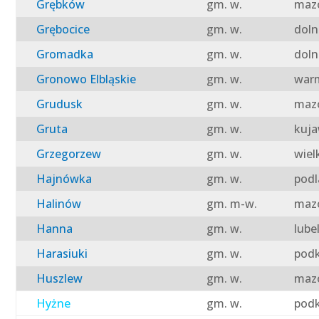
Grębków
gm. w.
mazo
Grębocice
gm. w.
doln
Gromadka
gm. w.
doln
Gronowo Elbląskie
gm. w.
warm
Grudusk
gm. w.
mazo
Gruta
gm. w.
kuja
Grzegorzew
gm. w.
wiel
Hajnówka
gm. w.
podl
Halinów
gm. m-w.
mazo
Hanna
gm. w.
lube
Harasiuki
gm. w.
podk
Huszlew
gm. w.
mazo
Hyżne
gm. w.
podk