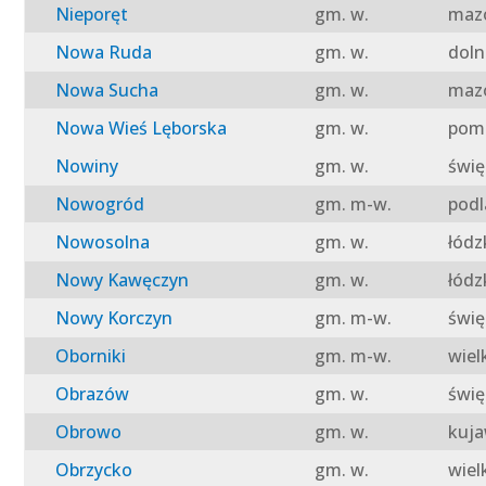
Nieporęt
gm. w.
mazo
Nowa Ruda
gm. w.
doln
Nowa Sucha
gm. w.
mazo
Nowa Wieś Lęborska
gm. w.
pomo
Nowiny
gm. w.
świę
Nowogród
gm. m-w.
podl
Nowosolna
gm. w.
łódz
Nowy Kawęczyn
gm. w.
łódz
Nowy Korczyn
gm. m-w.
świę
Oborniki
gm. m-w.
wiel
Obrazów
gm. w.
świę
Obrowo
gm. w.
kuja
Obrzycko
gm. w.
wiel