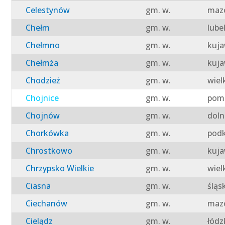
Celestynów
gm. w.
mazo
Chełm
gm. w.
lube
Chełmno
gm. w.
kuja
Chełmża
gm. w.
kuja
Chodzież
gm. w.
wiel
Chojnice
gm. w.
pomo
Chojnów
gm. w.
doln
Chorkówka
gm. w.
podk
Chrostkowo
gm. w.
kuja
Chrzypsko Wielkie
gm. w.
wiel
Ciasna
gm. w.
śląs
Ciechanów
gm. w.
mazo
Cielądz
gm. w.
łódz