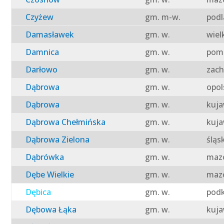
Czyżew
gm. m-w.
podl
Damasławek
gm. w.
wiel
Damnica
gm. w.
pomo
Darłowo
gm. w.
zach
Dąbrowa
gm. w.
opol
Dąbrowa
gm. w.
kuja
Dąbrowa Chełmińska
gm. w.
kuja
Dąbrowa Zielona
gm. w.
śląs
Dąbrówka
gm. w.
mazo
Dębe Wielkie
gm. w.
mazo
Dębica
gm. w.
podk
Dębowa Łąka
gm. w.
kuja