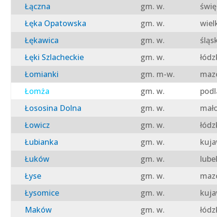
Łączna
gm. w.
świę
Łęka Opatowska
gm. w.
wiel
Łękawica
gm. w.
śląs
Łęki Szlacheckie
gm. w.
łódz
Łomianki
gm. m-w.
mazo
Łomża
gm. w.
podl
Łososina Dolna
gm. w.
mało
Łowicz
gm. w.
łódz
Łubianka
gm. w.
kuja
Łuków
gm. w.
lube
Łyse
gm. w.
mazo
Łysomice
gm. w.
kuja
Maków
gm. w.
łódz