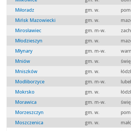
Miłoradz
gm. w.
pomo
Mińsk Mazowiecki
gm. w.
mazo
Mirosławiec
gm. m-w.
zach
Młodzieszyn
gm. w.
mazo
Młynary
gm. m-w.
warm
Mniów
gm. w.
świę
Mniszków
gm. w.
łódz
Modliborzyce
gm. m-w.
lube
Mokrsko
gm. w.
łódz
Morawica
gm. m-w.
świę
Morzeszczyn
gm. w.
pomo
Moszczenica
gm. w.
mało