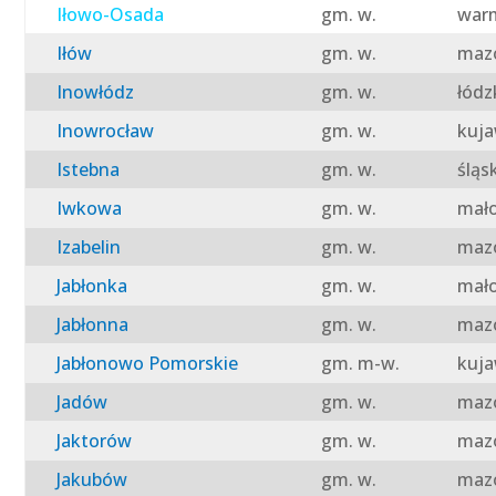
Iłowo-Osada
gm. w.
warm
Iłów
gm. w.
mazo
Inowłódz
gm. w.
łódz
Inowrocław
gm. w.
kuja
Istebna
gm. w.
śląs
Iwkowa
gm. w.
mało
Izabelin
gm. w.
mazo
Jabłonka
gm. w.
mało
Jabłonna
gm. w.
mazo
Jabłonowo Pomorskie
gm. m-w.
kuja
Jadów
gm. w.
mazo
Jaktorów
gm. w.
mazo
Jakubów
gm. w.
mazo