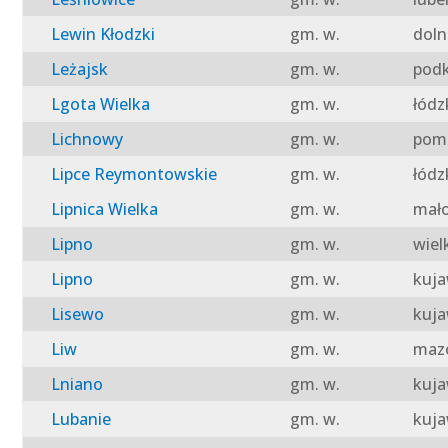
Lewin Kłodzki
gm. w.
doln
Leżajsk
gm. w.
podk
Lgota Wielka
gm. w.
łódz
Lichnowy
gm. w.
pomo
Lipce Reymontowskie
gm. w.
łódz
Lipnica Wielka
gm. w.
mało
Lipno
gm. w.
wiel
Lipno
gm. w.
kuja
Lisewo
gm. w.
kuja
Liw
gm. w.
mazo
Lniano
gm. w.
kuja
Lubanie
gm. w.
kuja