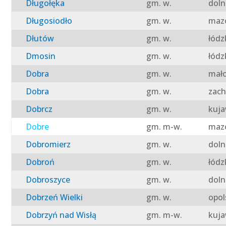
Długołęka
gm. w.
doln
Długosiodło
gm. w.
mazo
Dłutów
gm. w.
łódz
Dmosin
gm. w.
łódz
Dobra
gm. w.
mało
Dobra
gm. w.
zach
Dobrcz
gm. w.
kuja
Dobre
gm. m-w.
mazo
Dobromierz
gm. w.
doln
Dobroń
gm. w.
łódz
Dobroszyce
gm. w.
doln
Dobrzeń Wielki
gm. w.
opol
Dobrzyń nad Wisłą
gm. m-w.
kuja