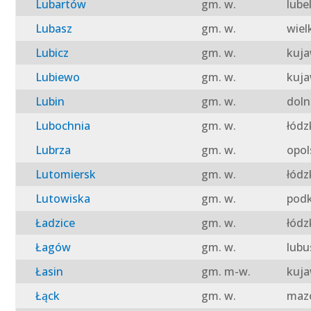
Lubartów
gm. w.
lube
Lubasz
gm. w.
wiel
Lubicz
gm. w.
kuja
Lubiewo
gm. w.
kuja
Lubin
gm. w.
doln
Lubochnia
gm. w.
łódz
Lubrza
gm. w.
opol
Lutomiersk
gm. w.
łódz
Lutowiska
gm. w.
podk
Ładzice
gm. w.
łódz
Łagów
gm. w.
lubu
Łasin
gm. m-w.
kuja
Łąck
gm. w.
mazo