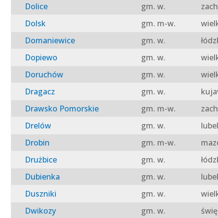
Dolice
gm. w.
zach
Dolsk
gm. m-w.
wiel
Domaniewice
gm. w.
łódz
Dopiewo
gm. w.
wiel
Doruchów
gm. w.
wiel
Dragacz
gm. w.
kuja
Drawsko Pomorskie
gm. m-w.
zach
Drelów
gm. w.
lube
Drobin
gm. m-w.
mazo
Drużbice
gm. w.
łódz
Dubienka
gm. w.
lube
Duszniki
gm. w.
wiel
Dwikozy
gm. w.
świę