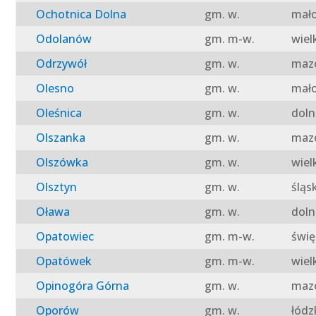
Ochotnica Dolna
gm. w.
mało
Odolanów
gm. m-w.
wiel
Odrzywół
gm. w.
mazo
Olesno
gm. w.
mało
Oleśnica
gm. w.
doln
Olszanka
gm. w.
mazo
Olszówka
gm. w.
wiel
Olsztyn
gm. w.
śląs
Oława
gm. w.
doln
Opatowiec
gm. m-w.
świę
Opatówek
gm. m-w.
wiel
Opinogóra Górna
gm. w.
mazo
Oporów
gm. w.
łódz