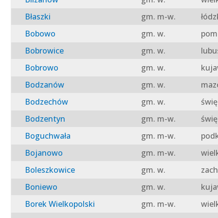
Błaszki
gm. m-w.
łódz
Bobowo
gm. w.
pomo
Bobrowice
gm. w.
lubu
Bobrowo
gm. w.
kuja
Bodzanów
gm. w.
mazo
Bodzechów
gm. w.
świę
Bodzentyn
gm. m-w.
świę
Boguchwała
gm. m-w.
podk
Bojanowo
gm. m-w.
wiel
Boleszkowice
gm. w.
zach
Boniewo
gm. w.
kuja
Borek Wielkopolski
gm. m-w.
wiel