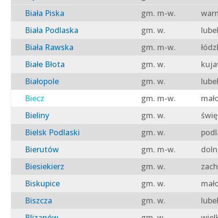
Biała Piska
gm. m-w.
warm
Biała Podlaska
gm. w.
lube
Biała Rawska
gm. m-w.
łódz
Białe Błota
gm. w.
kuja
Białopole
gm. w.
lube
Biecz
gm. m-w.
mało
Bieliny
gm. w.
świę
Bielsk Podlaski
gm. w.
podl
Bierutów
gm. m-w.
doln
Biesiekierz
gm. w.
zach
Biskupice
gm. w.
mało
Biszcza
gm. w.
lube
Blizanów
gm. w.
wiel