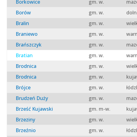
Borkowice
gm. w.
mazo
Borów
gm. w.
doln
Bralin
gm. w.
wiel
Braniewo
gm. w.
warm
Brańszczyk
gm. w.
mazo
Bratian
gm. w.
warm
Brodnica
gm. w.
wiel
Brodnica
gm. w.
kuja
Brójce
gm. w.
łódz
Brudzeń Duży
gm. w.
mazo
Brześć Kujawski
gm. m-w.
kuja
Brzeziny
gm. w.
wiel
Brzeźnio
gm. w.
łódz