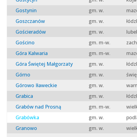
Gostynin
gm. w.
mazo
Goszczanów
gm. w.
łódz
Gościeradów
gm. w.
lube
Gościno
gm. m-w.
zach
Góra Kalwaria
gm. m-w.
mazo
Góra Świętej Małgorzaty
gm. w.
łódz
Górno
gm. w.
świę
Górowo Iławeckie
gm. w.
warm
Grabica
gm. w.
łódz
Grabów nad Prosną
gm. m-w.
wiel
Grabówka
gm. w.
podl
Granowo
gm. w.
wiel