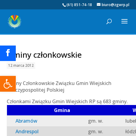
(61) 851-74-18
biuro@zgwrp.pl
Gminy członkowskie
12 marca 2012
Otwórz pasek narzędzi
Gminy Członkowskie Związku Gmin Wiejskich
Rzeczypospolitej Polskiej
Członkami Związku Gmin Wiejskich RP są 683 gminy.
Gmina
W
Abramów
gm. w.
lube
Andrespol
gm. w.
łódz