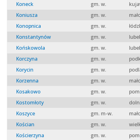
Koneck
gm. w.
kuja
Koniusza
gm. w.
mało
Konopnica
gm. w.
łódz
Konstantynów
gm. w.
lube
Końskowola
gm. w.
lube
Korczyna
gm. w.
podk
Korycin
gm. w.
podl
Korzenna
gm. w.
mało
Kosakowo
gm. w.
pomo
Kostomłoty
gm. w.
doln
Koszyce
gm. m-w.
mało
Kościan
gm. w.
wiel
Kościerzyna
gm. w.
pomo