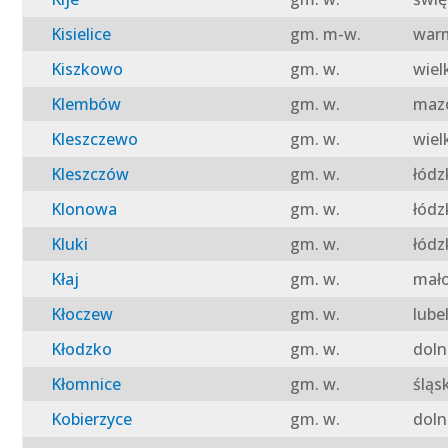
Kisielice
gm. m-w.
warm
Kiszkowo
gm. w.
wiel
Klembów
gm. w.
mazo
Kleszczewo
gm. w.
wiel
Kleszczów
gm. w.
łódz
Klonowa
gm. w.
łódz
Kluki
gm. w.
łódz
Kłaj
gm. w.
mało
Kłoczew
gm. w.
lube
Kłodzko
gm. w.
doln
Kłomnice
gm. w.
śląs
Kobierzyce
gm. w.
doln