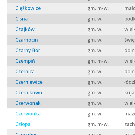
Ciężkowice
gm. m-w.
mało
Cisna
gm. w.
podk
Czajków
gm. w.
wiel
Czarnocin
gm. w.
świę
Czarny Bór
gm. w.
doln
Czempiń
gm. m-w.
wiel
Czernica
gm. w.
doln
Czerniewice
gm. w.
łódz
Czernikowo
gm. w.
kuja
Czerwonak
gm. w.
wiel
Czerwonka
gm. w.
mazo
Człopa
gm. m-w.
zach
Czosnów
gm. w.
mazo