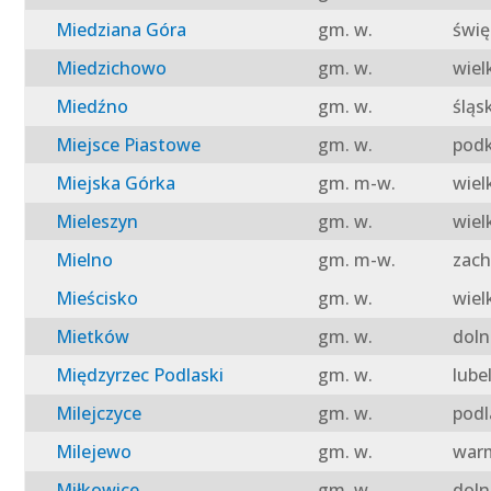
Miedziana Góra
gm. w.
świę
Miedzichowo
gm. w.
wiel
Miedźno
gm. w.
śląs
Miejsce Piastowe
gm. w.
podk
Miejska Górka
gm. m-w.
wiel
Mieleszyn
gm. w.
wiel
Mielno
gm. m-w.
zach
Mieścisko
gm. w.
wiel
Mietków
gm. w.
doln
Międzyrzec Podlaski
gm. w.
lube
Milejczyce
gm. w.
podl
Milejewo
gm. w.
warm
Miłkowice
gm. w.
doln