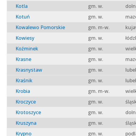
Kotla
gm. w.
doln
Kotuń
gm. w.
mazo
Kowalewo Pomorskie
gm. m-w.
kuja
Kowiesy
gm. w.
łódz
Koźminek
gm. w.
wiel
Krasne
gm. w.
mazo
Krasnystaw
gm. w.
lube
Kraśnik
gm. w.
lube
Krobia
gm. m-w.
wiel
Kroczyce
gm. w.
śląs
Krotoszyce
gm. w.
doln
Kruszyna
gm. w.
śląs
Krypno
gm. w.
podl