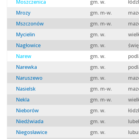
Moszczenica
gm. w.
łódz
Mrozy
gm. m-w.
mazo
Mszczonów
gm. m-w.
mazo
Mycielin
gm. w.
wiel
Nagłowice
gm. w.
świę
Narew
gm. w.
podl
Narewka
gm. w.
podl
Naruszewo
gm. w.
mazo
Nasielsk
gm. m-w.
mazo
Nekla
gm. m-w.
wiel
Nieborów
gm. w.
łódz
Niedźwiada
gm. w.
lube
Niegosławice
gm. w.
lubu