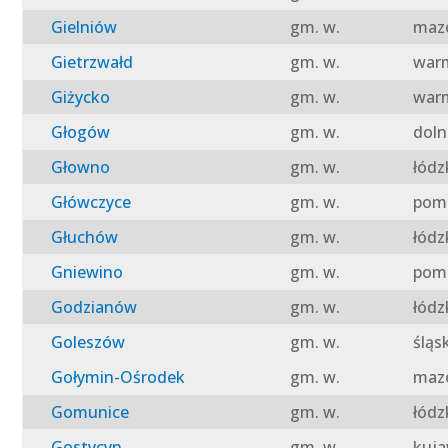
Gielniów
gm. w.
mazo
Gietrzwałd
gm. w.
warm
Giżycko
gm. w.
warm
Głogów
gm. w.
doln
Głowno
gm. w.
łódz
Główczyce
gm. w.
pomo
Głuchów
gm. w.
łódz
Gniewino
gm. w.
pomo
Godzianów
gm. w.
łódz
Goleszów
gm. w.
śląs
Gołymin-Ośrodek
gm. w.
mazo
Gomunice
gm. w.
łódz
Gostycyn
gm. w.
kuja