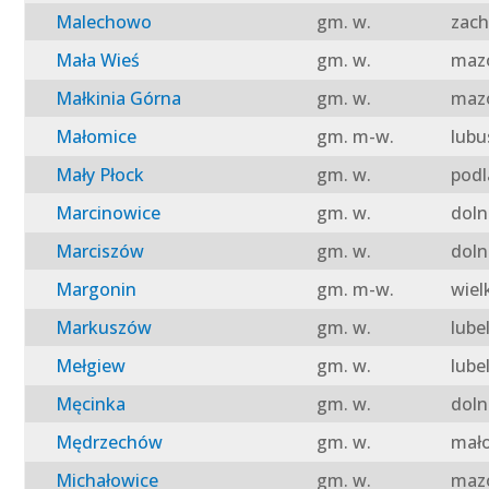
Malechowo
gm. w.
zach
Mała Wieś
gm. w.
mazo
Małkinia Górna
gm. w.
mazo
Małomice
gm. m-w.
lubu
Mały Płock
gm. w.
podl
Marcinowice
gm. w.
doln
Marciszów
gm. w.
doln
Margonin
gm. m-w.
wiel
Markuszów
gm. w.
lube
Mełgiew
gm. w.
lube
Męcinka
gm. w.
doln
Mędrzechów
gm. w.
mało
Michałowice
gm. w.
mazo