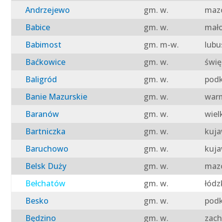
Andrzejewo
gm. w.
mazo
Babice
gm. w.
mało
Babimost
gm. m-w.
lubu
Baćkowice
gm. w.
świę
Baligród
gm. w.
podk
Banie Mazurskie
gm. w.
warm
Baranów
gm. w.
wiel
Bartniczka
gm. w.
kuja
Baruchowo
gm. w.
kuja
Belsk Duży
gm. w.
mazo
Bełchatów
gm. w.
łódz
Besko
gm. w.
podk
Będzino
gm. w.
zach