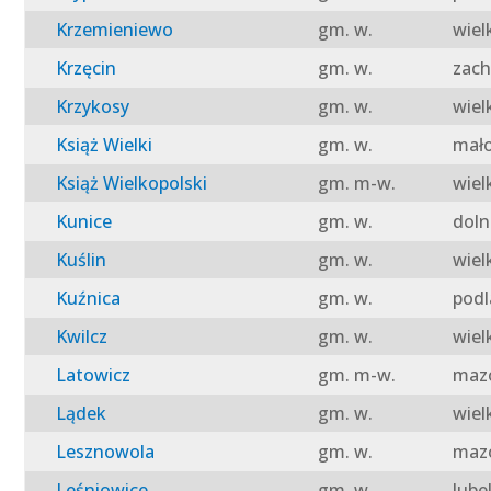
Krzemieniewo
gm. w.
wiel
Krzęcin
gm. w.
zach
Krzykosy
gm. w.
wiel
Książ Wielki
gm. w.
mało
Książ Wielkopolski
gm. m-w.
wiel
Kunice
gm. w.
doln
Kuślin
gm. w.
wiel
Kuźnica
gm. w.
podl
Kwilcz
gm. w.
wiel
Latowicz
gm. m-w.
mazo
Lądek
gm. w.
wiel
Lesznowola
gm. w.
mazo
Leśniowice
gm. w.
lube