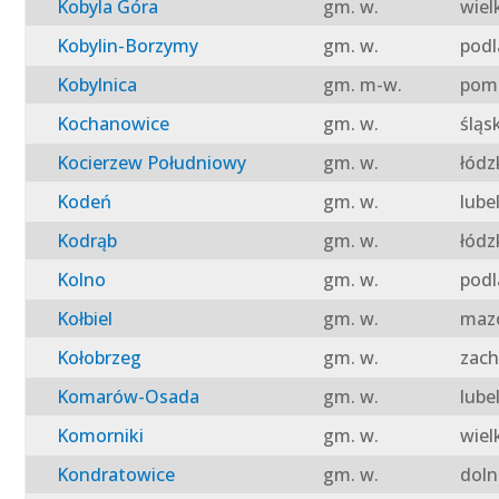
Kobyla Góra
gm. w.
wiel
Kobylin-Borzymy
gm. w.
podl
Kobylnica
gm. m-w.
pomo
Kochanowice
gm. w.
śląs
Kocierzew Południowy
gm. w.
łódz
Kodeń
gm. w.
lube
Kodrąb
gm. w.
łódz
Kolno
gm. w.
podl
Kołbiel
gm. w.
mazo
Kołobrzeg
gm. w.
zach
Komarów-Osada
gm. w.
lube
Komorniki
gm. w.
wiel
Kondratowice
gm. w.
doln