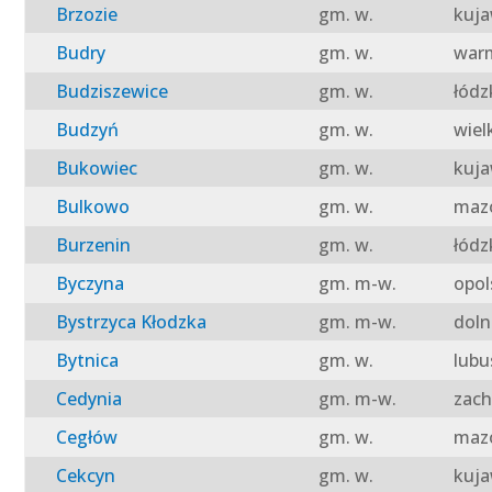
Brzozie
gm. w.
kuja
Budry
gm. w.
warm
Budziszewice
gm. w.
łódz
Budzyń
gm. w.
wiel
Bukowiec
gm. w.
kuja
Bulkowo
gm. w.
mazo
Burzenin
gm. w.
łódz
Byczyna
gm. m-w.
opol
Bystrzyca Kłodzka
gm. m-w.
doln
Bytnica
gm. w.
lubu
Cedynia
gm. m-w.
zach
Cegłów
gm. w.
mazo
Cekcyn
gm. w.
kuja