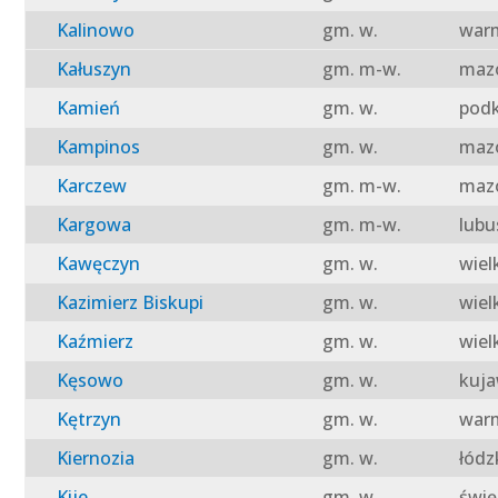
Kalinowo
gm. w.
warm
Kałuszyn
gm. m-w.
mazo
Kamień
gm. w.
podk
Kampinos
gm. w.
mazo
Karczew
gm. m-w.
mazo
Kargowa
gm. m-w.
lubu
Kawęczyn
gm. w.
wiel
Kazimierz Biskupi
gm. w.
wiel
Kaźmierz
gm. w.
wiel
Kęsowo
gm. w.
kuja
Kętrzyn
gm. w.
warm
Kiernozia
gm. w.
łódz
Kije
gm. w.
świę