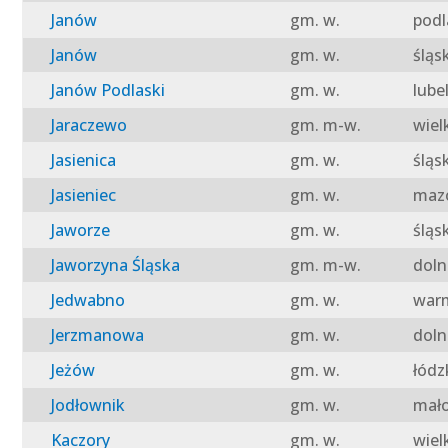
Janów
gm. w.
podl
Janów
gm. w.
śląs
Janów Podlaski
gm. w.
lube
Jaraczewo
gm. m-w.
wiel
Jasienica
gm. w.
śląs
Jasieniec
gm. w.
mazo
Jaworze
gm. w.
śląs
Jaworzyna Śląska
gm. m-w.
doln
Jedwabno
gm. w.
warm
Jerzmanowa
gm. w.
doln
Jeżów
gm. w.
łódz
Jodłownik
gm. w.
mało
Kaczory
gm. w.
wiel