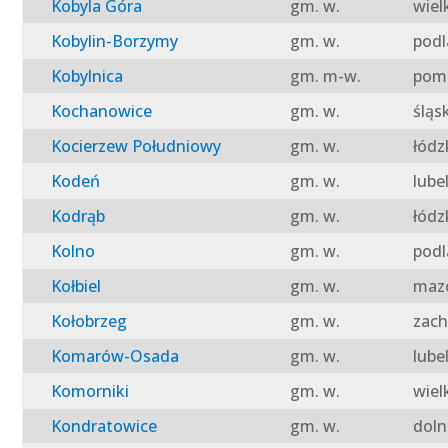
Kobyla Góra
gm. w.
wiel
Kobylin-Borzymy
gm. w.
podl
Kobylnica
gm. m-w.
pomo
Kochanowice
gm. w.
śląs
Kocierzew Południowy
gm. w.
łódz
Kodeń
gm. w.
lube
Kodrąb
gm. w.
łódz
Kolno
gm. w.
podl
Kołbiel
gm. w.
mazo
Kołobrzeg
gm. w.
zach
Komarów-Osada
gm. w.
lube
Komorniki
gm. w.
wiel
Kondratowice
gm. w.
doln