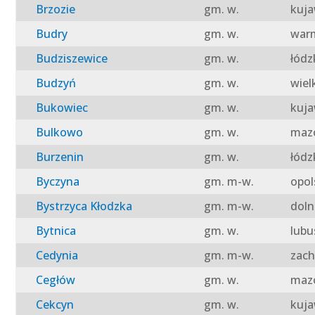
Brzozie
gm. w.
kuja
Budry
gm. w.
warm
Budziszewice
gm. w.
łódz
Budzyń
gm. w.
wiel
Bukowiec
gm. w.
kuja
Bulkowo
gm. w.
mazo
Burzenin
gm. w.
łódz
Byczyna
gm. m-w.
opol
Bystrzyca Kłodzka
gm. m-w.
doln
Bytnica
gm. w.
lubu
Cedynia
gm. m-w.
zach
Cegłów
gm. w.
mazo
Cekcyn
gm. w.
kuja