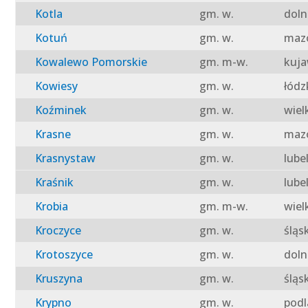
Kotla
gm. w.
doln
Kotuń
gm. w.
mazo
Kowalewo Pomorskie
gm. m-w.
kuja
Kowiesy
gm. w.
łódz
Koźminek
gm. w.
wiel
Krasne
gm. w.
mazo
Krasnystaw
gm. w.
lube
Kraśnik
gm. w.
lube
Krobia
gm. m-w.
wiel
Kroczyce
gm. w.
śląs
Krotoszyce
gm. w.
doln
Kruszyna
gm. w.
śląs
Krypno
gm. w.
podl