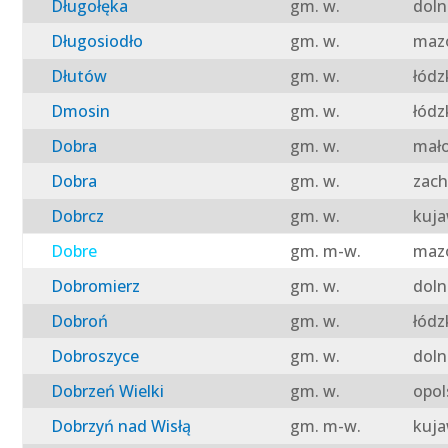
Długołęka
gm. w.
doln
Długosiodło
gm. w.
mazo
Dłutów
gm. w.
łódz
Dmosin
gm. w.
łódz
Dobra
gm. w.
mało
Dobra
gm. w.
zach
Dobrcz
gm. w.
kuja
Dobre
gm. m-w.
mazo
Dobromierz
gm. w.
doln
Dobroń
gm. w.
łódz
Dobroszyce
gm. w.
doln
Dobrzeń Wielki
gm. w.
opol
Dobrzyń nad Wisłą
gm. m-w.
kuja