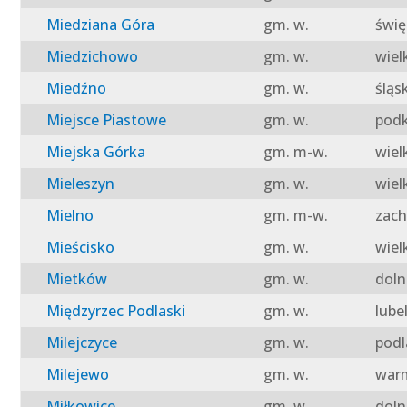
Miedziana Góra
gm. w.
świę
Miedzichowo
gm. w.
wiel
Miedźno
gm. w.
śląs
Miejsce Piastowe
gm. w.
podk
Miejska Górka
gm. m-w.
wiel
Mieleszyn
gm. w.
wiel
Mielno
gm. m-w.
zach
Mieścisko
gm. w.
wiel
Mietków
gm. w.
doln
Międzyrzec Podlaski
gm. w.
lube
Milejczyce
gm. w.
podl
Milejewo
gm. w.
warm
Miłkowice
gm. w.
doln