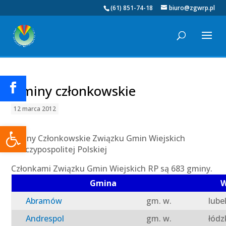
(61) 851-74-18
biuro@zgwrp.pl
Gminy członkowskie
12 marca 2012
Otwórz pasek narzędzi
Gminy Członkowskie Związku Gmin Wiejskich
Rzeczypospolitej Polskiej
Członkami Związku Gmin Wiejskich RP są 683 gminy.
Gmina
W
Abramów
gm. w.
lube
Andrespol
gm. w.
łódz