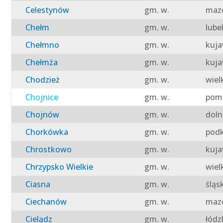
Celestynów
gm. w.
mazo
Chełm
gm. w.
lube
Chełmno
gm. w.
kuja
Chełmża
gm. w.
kuja
Chodzież
gm. w.
wiel
Chojnice
gm. w.
pomo
Chojnów
gm. w.
doln
Chorkówka
gm. w.
podk
Chrostkowo
gm. w.
kuja
Chrzypsko Wielkie
gm. w.
wiel
Ciasna
gm. w.
śląs
Ciechanów
gm. w.
mazo
Cielądz
gm. w.
łódz