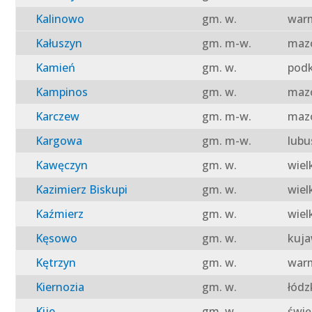
Kalinowo
gm. w.
warm
Kałuszyn
gm. m-w.
mazo
Kamień
gm. w.
podk
Kampinos
gm. w.
mazo
Karczew
gm. m-w.
mazo
Kargowa
gm. m-w.
lubu
Kawęczyn
gm. w.
wiel
Kazimierz Biskupi
gm. w.
wiel
Kaźmierz
gm. w.
wiel
Kęsowo
gm. w.
kuja
Kętrzyn
gm. w.
warm
Kiernozia
gm. w.
łódz
Kije
gm. w.
świę