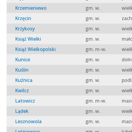
Krzemieniewo
gm. w.
wiel
Krzęcin
gm. w.
zach
Krzykosy
gm. w.
wiel
Książ Wielki
gm. w.
mało
Książ Wielkopolski
gm. m-w.
wiel
Kunice
gm. w.
doln
Kuślin
gm. w.
wiel
Kuźnica
gm. w.
podl
Kwilcz
gm. w.
wiel
Latowicz
gm. m-w.
mazo
Lądek
gm. w.
wiel
Lesznowola
gm. w.
mazo
Leśniowice
gm. w.
lube