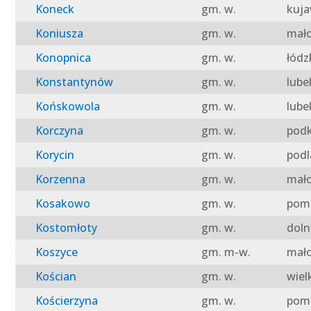
Koneck
gm. w.
kuja
Koniusza
gm. w.
mało
Konopnica
gm. w.
łódz
Konstantynów
gm. w.
lube
Końskowola
gm. w.
lube
Korczyna
gm. w.
podk
Korycin
gm. w.
podl
Korzenna
gm. w.
mało
Kosakowo
gm. w.
pomo
Kostomłoty
gm. w.
doln
Koszyce
gm. m-w.
mało
Kościan
gm. w.
wiel
Kościerzyna
gm. w.
pomo