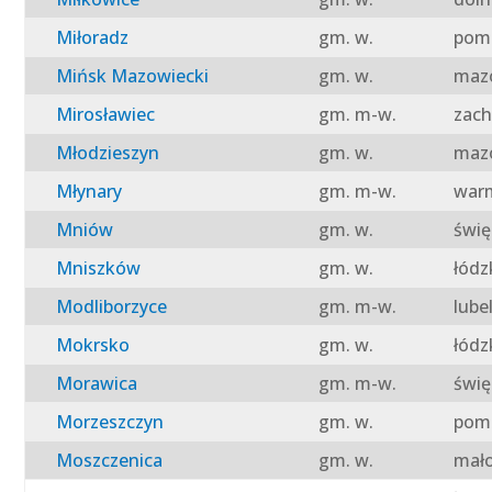
Miłoradz
gm. w.
pomo
Mińsk Mazowiecki
gm. w.
mazo
Mirosławiec
gm. m-w.
zach
Młodzieszyn
gm. w.
mazo
Młynary
gm. m-w.
warm
Mniów
gm. w.
świę
Mniszków
gm. w.
łódz
Modliborzyce
gm. m-w.
lube
Mokrsko
gm. w.
łódz
Morawica
gm. m-w.
świę
Morzeszczyn
gm. w.
pomo
Moszczenica
gm. w.
mało