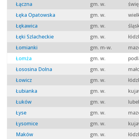
Łączna
gm. w.
świę
Łęka Opatowska
gm. w.
wiel
Łękawica
gm. w.
śląs
Łęki Szlacheckie
gm. w.
łódz
Łomianki
gm. m-w.
mazo
Łomża
gm. w.
podl
Łososina Dolna
gm. w.
mało
Łowicz
gm. w.
łódz
Łubianka
gm. w.
kuja
Łuków
gm. w.
lube
Łyse
gm. w.
mazo
Łysomice
gm. w.
kuja
Maków
gm. w.
łódz