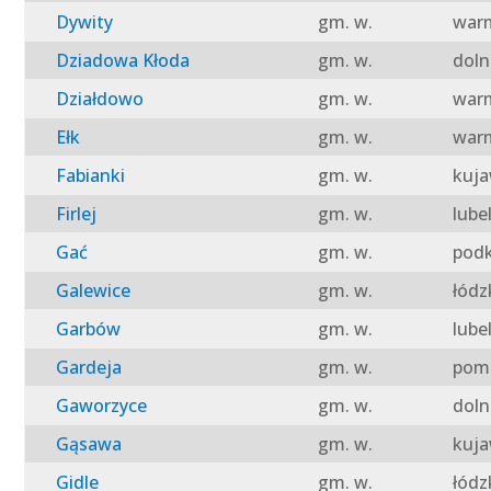
Dywity
gm. w.
warm
Dziadowa Kłoda
gm. w.
doln
Działdowo
gm. w.
warm
Ełk
gm. w.
warm
Fabianki
gm. w.
kuja
Firlej
gm. w.
lube
Gać
gm. w.
podk
Galewice
gm. w.
łódz
Garbów
gm. w.
lube
Gardeja
gm. w.
pomo
Gaworzyce
gm. w.
doln
Gąsawa
gm. w.
kuja
Gidle
gm. w.
łódz