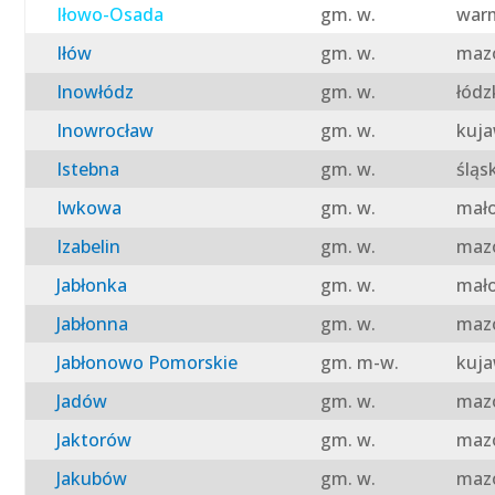
Iłowo-Osada
gm. w.
warm
Iłów
gm. w.
mazo
Inowłódz
gm. w.
łódz
Inowrocław
gm. w.
kuja
Istebna
gm. w.
śląs
Iwkowa
gm. w.
mało
Izabelin
gm. w.
mazo
Jabłonka
gm. w.
mało
Jabłonna
gm. w.
mazo
Jabłonowo Pomorskie
gm. m-w.
kuja
Jadów
gm. w.
mazo
Jaktorów
gm. w.
mazo
Jakubów
gm. w.
mazo