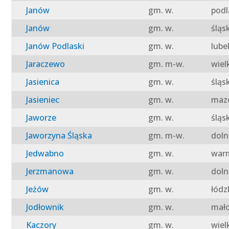
Janów
gm. w.
podl
Janów
gm. w.
śląs
Janów Podlaski
gm. w.
lube
Jaraczewo
gm. m-w.
wiel
Jasienica
gm. w.
śląs
Jasieniec
gm. w.
mazo
Jaworze
gm. w.
śląs
Jaworzyna Śląska
gm. m-w.
doln
Jedwabno
gm. w.
warm
Jerzmanowa
gm. w.
doln
Jeżów
gm. w.
łódz
Jodłownik
gm. w.
mało
Kaczory
gm. w.
wiel