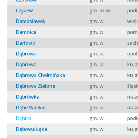
Czyżew
gm. m-w.
podl
Damasławek
gm. w.
wiel
Damnica
gm. w.
pomo
Darłowo
gm. w.
zach
Dąbrowa
gm. w.
opol
Dąbrowa
gm. w.
kuja
Dąbrowa Chełmińska
gm. w.
kuja
Dąbrowa Zielona
gm. w.
śląs
Dąbrówka
gm. w.
mazo
Dębe Wielkie
gm. w.
mazo
Dębica
gm. w.
podk
Dębowa Łąka
gm. w.
kuja