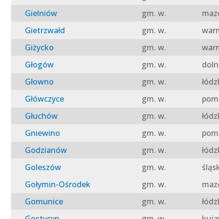
Gielniów
gm. w.
mazo
Gietrzwałd
gm. w.
warm
Giżycko
gm. w.
warm
Głogów
gm. w.
doln
Głowno
gm. w.
łódz
Główczyce
gm. w.
pomo
Głuchów
gm. w.
łódz
Gniewino
gm. w.
pomo
Godzianów
gm. w.
łódz
Goleszów
gm. w.
śląs
Gołymin-Ośrodek
gm. w.
mazo
Gomunice
gm. w.
łódz
Gostycyn
gm. w.
kuja