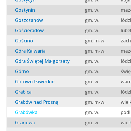
Gostynin
gm. w.
mazo
Goszczanów
gm. w.
łódz
Gościeradów
gm. w.
lube
Gościno
gm. m-w.
zach
Góra Kalwaria
gm. m-w.
mazo
Góra Świętej Małgorzaty
gm. w.
łódz
Górno
gm. w.
świę
Górowo Iławeckie
gm. w.
warm
Grabica
gm. w.
łódz
Grabów nad Prosną
gm. m-w.
wiel
Grabówka
gm. w.
podl
Granowo
gm. w.
wiel