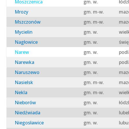
Moszczenica
gm. w.
łódz
Mrozy
gm. m-w.
mazo
Mszczonów
gm. m-w.
mazo
Mycielin
gm. w.
wiel
Nagłowice
gm. w.
świę
Narew
gm. w.
podl
Narewka
gm. w.
podl
Naruszewo
gm. w.
mazo
Nasielsk
gm. m-w.
mazo
Nekla
gm. m-w.
wiel
Nieborów
gm. w.
łódz
Niedźwiada
gm. w.
lube
Niegosławice
gm. w.
lubu