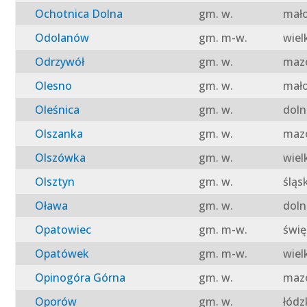
Ochotnica Dolna
gm. w.
mało
Odolanów
gm. m-w.
wiel
Odrzywół
gm. w.
mazo
Olesno
gm. w.
mało
Oleśnica
gm. w.
doln
Olszanka
gm. w.
mazo
Olszówka
gm. w.
wiel
Olsztyn
gm. w.
śląs
Oława
gm. w.
doln
Opatowiec
gm. m-w.
świę
Opatówek
gm. m-w.
wiel
Opinogóra Górna
gm. w.
mazo
Oporów
gm. w.
łódz