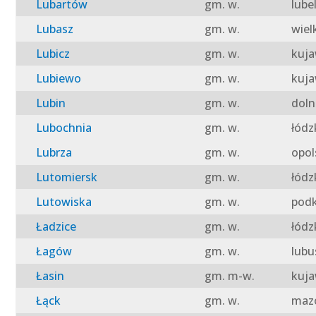
Lubartów
gm. w.
lube
Lubasz
gm. w.
wiel
Lubicz
gm. w.
kuja
Lubiewo
gm. w.
kuja
Lubin
gm. w.
doln
Lubochnia
gm. w.
łódz
Lubrza
gm. w.
opol
Lutomiersk
gm. w.
łódz
Lutowiska
gm. w.
podk
Ładzice
gm. w.
łódz
Łagów
gm. w.
lubu
Łasin
gm. m-w.
kuja
Łąck
gm. w.
mazo