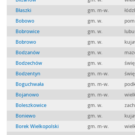
Błaszki
gm. m-w.
łódz
Bobowo
gm. w.
pomo
Bobrowice
gm. w.
lubu
Bobrowo
gm. w.
kuja
Bodzanów
gm. w.
mazo
Bodzechów
gm. w.
świę
Bodzentyn
gm. m-w.
świę
Boguchwała
gm. m-w.
podk
Bojanowo
gm. m-w.
wiel
Boleszkowice
gm. w.
zach
Boniewo
gm. w.
kuja
Borek Wielkopolski
gm. m-w.
wiel