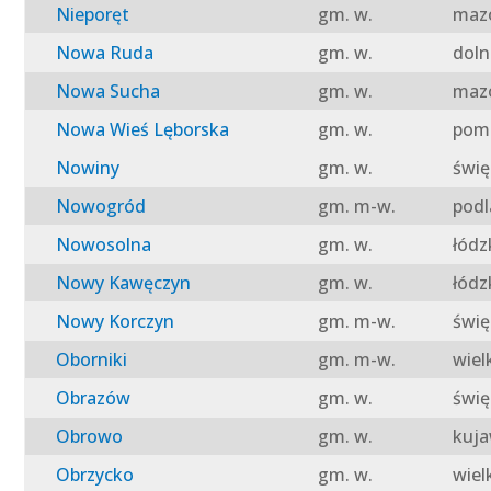
Nieporęt
gm. w.
mazo
Nowa Ruda
gm. w.
doln
Nowa Sucha
gm. w.
mazo
Nowa Wieś Lęborska
gm. w.
pomo
Nowiny
gm. w.
świę
Nowogród
gm. m-w.
podl
Nowosolna
gm. w.
łódz
Nowy Kawęczyn
gm. w.
łódz
Nowy Korczyn
gm. m-w.
świę
Oborniki
gm. m-w.
wiel
Obrazów
gm. w.
świę
Obrowo
gm. w.
kuja
Obrzycko
gm. w.
wiel