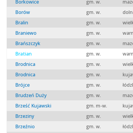
Borkowice
gm. w.
mazo
Borów
gm. w.
doln
Bralin
gm. w.
wiel
Braniewo
gm. w.
warm
Brańszczyk
gm. w.
mazo
Bratian
gm. w.
warm
Brodnica
gm. w.
wiel
Brodnica
gm. w.
kuja
Brójce
gm. w.
łódz
Brudzeń Duży
gm. w.
mazo
Brześć Kujawski
gm. m-w.
kuja
Brzeziny
gm. w.
wiel
Brzeźnio
gm. w.
łódz