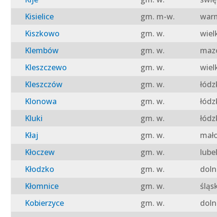
Kisielice
gm. m-w.
warm
Kiszkowo
gm. w.
wiel
Klembów
gm. w.
mazo
Kleszczewo
gm. w.
wiel
Kleszczów
gm. w.
łódz
Klonowa
gm. w.
łódz
Kluki
gm. w.
łódz
Kłaj
gm. w.
mało
Kłoczew
gm. w.
lube
Kłodzko
gm. w.
doln
Kłomnice
gm. w.
śląs
Kobierzyce
gm. w.
doln