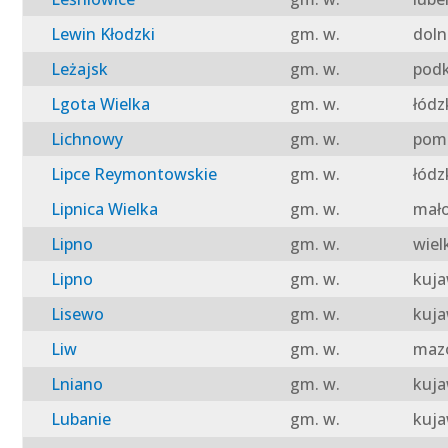
Lewin Kłodzki
gm. w.
doln
Leżajsk
gm. w.
podk
Lgota Wielka
gm. w.
łódz
Lichnowy
gm. w.
pomo
Lipce Reymontowskie
gm. w.
łódz
Lipnica Wielka
gm. w.
mało
Lipno
gm. w.
wiel
Lipno
gm. w.
kuja
Lisewo
gm. w.
kuja
Liw
gm. w.
mazo
Lniano
gm. w.
kuja
Lubanie
gm. w.
kuja