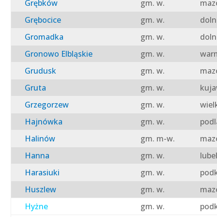
Grębków
gm. w.
mazo
Grębocice
gm. w.
doln
Gromadka
gm. w.
doln
Gronowo Elbląskie
gm. w.
warm
Grudusk
gm. w.
mazo
Gruta
gm. w.
kuja
Grzegorzew
gm. w.
wiel
Hajnówka
gm. w.
podl
Halinów
gm. m-w.
mazo
Hanna
gm. w.
lube
Harasiuki
gm. w.
podk
Huszlew
gm. w.
mazo
Hyżne
gm. w.
podk