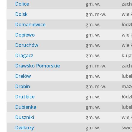
Dolice
gm. w.
zach
Dolsk
gm. m-w.
wiel
Domaniewice
gm. w.
łódz
Dopiewo
gm. w.
wiel
Doruchów
gm. w.
wiel
Dragacz
gm. w.
kuja
Drawsko Pomorskie
gm. m-w.
zach
Drelów
gm. w.
lube
Drobin
gm. m-w.
mazo
Drużbice
gm. w.
łódz
Dubienka
gm. w.
lube
Duszniki
gm. w.
wiel
Dwikozy
gm. w.
świę