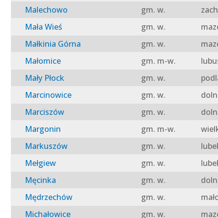
Malechowo
gm. w.
zach
Mała Wieś
gm. w.
mazo
Małkinia Górna
gm. w.
mazo
Małomice
gm. m-w.
lubu
Mały Płock
gm. w.
podl
Marcinowice
gm. w.
doln
Marciszów
gm. w.
doln
Margonin
gm. m-w.
wiel
Markuszów
gm. w.
lube
Mełgiew
gm. w.
lube
Męcinka
gm. w.
doln
Mędrzechów
gm. w.
mało
Michałowice
gm. w.
mazo