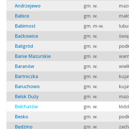
Andrzejewo
gm. w.
mazo
Babice
gm. w.
mało
Babimost
gm. m-w.
lubu
Baćkowice
gm. w.
świę
Baligród
gm. w.
podk
Banie Mazurskie
gm. w.
warm
Baranów
gm. w.
wiel
Bartniczka
gm. w.
kuja
Baruchowo
gm. w.
kuja
Belsk Duży
gm. w.
mazo
Bełchatów
gm. w.
łódz
Besko
gm. w.
podk
Będzino
gm. w.
zach