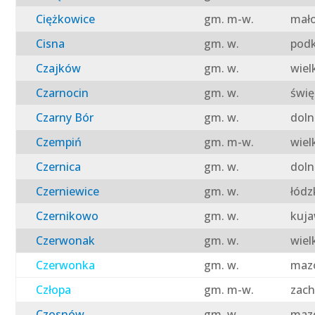
Ciężkowice
gm. m-w.
mało
Cisna
gm. w.
podk
Czajków
gm. w.
wiel
Czarnocin
gm. w.
świę
Czarny Bór
gm. w.
doln
Czempiń
gm. m-w.
wiel
Czernica
gm. w.
doln
Czerniewice
gm. w.
łódz
Czernikowo
gm. w.
kuja
Czerwonak
gm. w.
wiel
Czerwonka
gm. w.
mazo
Człopa
gm. m-w.
zach
Czosnów
gm. w.
mazo