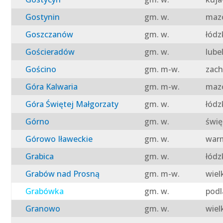
Gostynin
gm. w.
mazo
Goszczanów
gm. w.
łódz
Gościeradów
gm. w.
lube
Gościno
gm. m-w.
zach
Góra Kalwaria
gm. m-w.
mazo
Góra Świętej Małgorzaty
gm. w.
łódz
Górno
gm. w.
świę
Górowo Iławeckie
gm. w.
warm
Grabica
gm. w.
łódz
Grabów nad Prosną
gm. m-w.
wiel
Grabówka
gm. w.
podl
Granowo
gm. w.
wiel