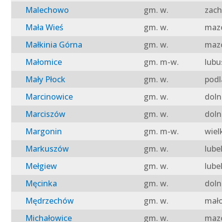
Malechowo
gm. w.
zach
Mała Wieś
gm. w.
mazo
Małkinia Górna
gm. w.
mazo
Małomice
gm. m-w.
lubu
Mały Płock
gm. w.
podl
Marcinowice
gm. w.
doln
Marciszów
gm. w.
doln
Margonin
gm. m-w.
wiel
Markuszów
gm. w.
lube
Mełgiew
gm. w.
lube
Męcinka
gm. w.
doln
Mędrzechów
gm. w.
mało
Michałowice
gm. w.
mazo