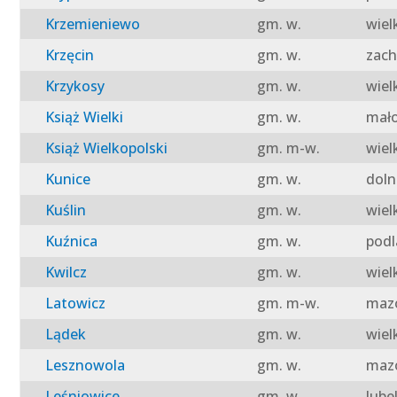
Krzemieniewo
gm. w.
wiel
Krzęcin
gm. w.
zach
Krzykosy
gm. w.
wiel
Książ Wielki
gm. w.
mało
Książ Wielkopolski
gm. m-w.
wiel
Kunice
gm. w.
doln
Kuślin
gm. w.
wiel
Kuźnica
gm. w.
podl
Kwilcz
gm. w.
wiel
Latowicz
gm. m-w.
mazo
Lądek
gm. w.
wiel
Lesznowola
gm. w.
mazo
Leśniowice
gm. w.
lube