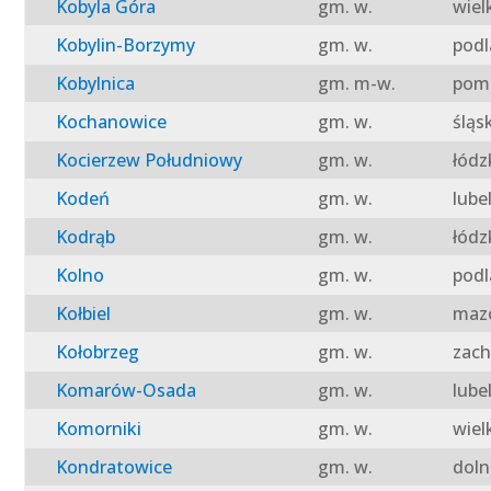
Kobyla Góra
gm. w.
wiel
Kobylin-Borzymy
gm. w.
podl
Kobylnica
gm. m-w.
pomo
Kochanowice
gm. w.
śląs
Kocierzew Południowy
gm. w.
łódz
Kodeń
gm. w.
lube
Kodrąb
gm. w.
łódz
Kolno
gm. w.
podl
Kołbiel
gm. w.
mazo
Kołobrzeg
gm. w.
zach
Komarów-Osada
gm. w.
lube
Komorniki
gm. w.
wiel
Kondratowice
gm. w.
doln