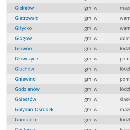
Gielniów
gm. w.
mazo
Gietrzwałd
gm. w.
warm
Giżycko
gm. w.
warm
Głogów
gm. w.
doln
Głowno
gm. w.
łódz
Główczyce
gm. w.
pomo
Głuchów
gm. w.
łódz
Gniewino
gm. w.
pomo
Godzianów
gm. w.
łódz
Goleszów
gm. w.
śląs
Gołymin-Ośrodek
gm. w.
mazo
Gomunice
gm. w.
łódz
Gostycyn
gm. w.
kuja