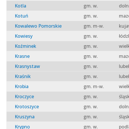
Kotla
gm. w.
doln
Kotuń
gm. w.
mazo
Kowalewo Pomorskie
gm. m-w.
kuja
Kowiesy
gm. w.
łódz
Koźminek
gm. w.
wiel
Krasne
gm. w.
mazo
Krasnystaw
gm. w.
lube
Kraśnik
gm. w.
lube
Krobia
gm. m-w.
wiel
Kroczyce
gm. w.
śląs
Krotoszyce
gm. w.
doln
Kruszyna
gm. w.
śląs
Krypno
gm. w.
podl