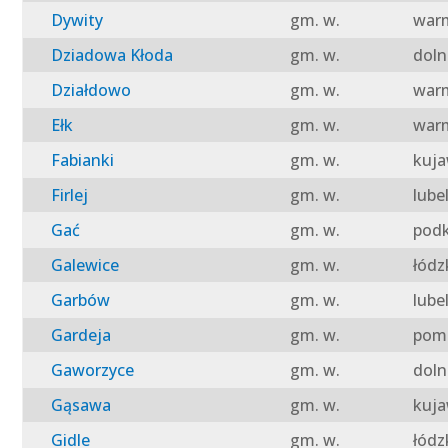
Dywity
gm. w.
warm
Dziadowa Kłoda
gm. w.
doln
Działdowo
gm. w.
warm
Ełk
gm. w.
warm
Fabianki
gm. w.
kuja
Firlej
gm. w.
lube
Gać
gm. w.
podk
Galewice
gm. w.
łódz
Garbów
gm. w.
lube
Gardeja
gm. w.
pomo
Gaworzyce
gm. w.
doln
Gąsawa
gm. w.
kuja
Gidle
gm. w.
łódz