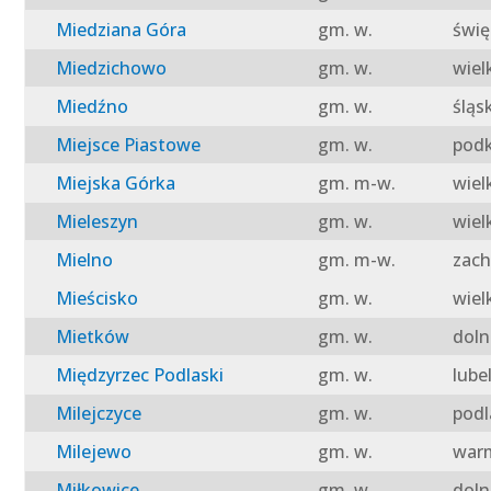
Miedziana Góra
gm. w.
świę
Miedzichowo
gm. w.
wiel
Miedźno
gm. w.
śląs
Miejsce Piastowe
gm. w.
podk
Miejska Górka
gm. m-w.
wiel
Mieleszyn
gm. w.
wiel
Mielno
gm. m-w.
zach
Mieścisko
gm. w.
wiel
Mietków
gm. w.
doln
Międzyrzec Podlaski
gm. w.
lube
Milejczyce
gm. w.
podl
Milejewo
gm. w.
warm
Miłkowice
gm. w.
doln