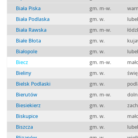
Biała Piska
gm. m-w.
warm
Biała Podlaska
gm. w.
lube
Biała Rawska
gm. m-w.
łódz
Białe Błota
gm. w.
kuja
Białopole
gm. w.
lube
Biecz
gm. m-w.
mało
Bieliny
gm. w.
świę
Bielsk Podlaski
gm. w.
podl
Bierutów
gm. m-w.
doln
Biesiekierz
gm. w.
zach
Biskupice
gm. w.
mało
Biszcza
gm. w.
lube
Blizanów
gm. w.
wiel