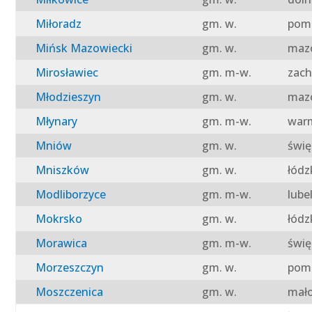
Miłoradz
gm. w.
pomo
Mińsk Mazowiecki
gm. w.
mazo
Mirosławiec
gm. m-w.
zach
Młodzieszyn
gm. w.
mazo
Młynary
gm. m-w.
warm
Mniów
gm. w.
świę
Mniszków
gm. w.
łódz
Modliborzyce
gm. m-w.
lube
Mokrsko
gm. w.
łódz
Morawica
gm. m-w.
świę
Morzeszczyn
gm. w.
pomo
Moszczenica
gm. w.
mało