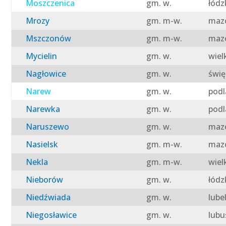
Moszczenica
gm. w.
łódz
Mrozy
gm. m-w.
mazo
Mszczonów
gm. m-w.
mazo
Mycielin
gm. w.
wiel
Nagłowice
gm. w.
świę
Narew
gm. w.
podl
Narewka
gm. w.
podl
Naruszewo
gm. w.
mazo
Nasielsk
gm. m-w.
mazo
Nekla
gm. m-w.
wiel
Nieborów
gm. w.
łódz
Niedźwiada
gm. w.
lube
Niegosławice
gm. w.
lubu