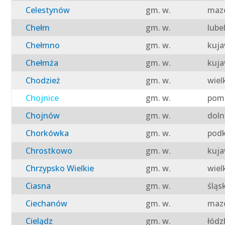
Celestynów
gm. w.
mazo
Chełm
gm. w.
lube
Chełmno
gm. w.
kuja
Chełmża
gm. w.
kuja
Chodzież
gm. w.
wiel
Chojnice
gm. w.
pomo
Chojnów
gm. w.
doln
Chorkówka
gm. w.
podk
Chrostkowo
gm. w.
kuja
Chrzypsko Wielkie
gm. w.
wiel
Ciasna
gm. w.
śląs
Ciechanów
gm. w.
mazo
Cielądz
gm. w.
łódz