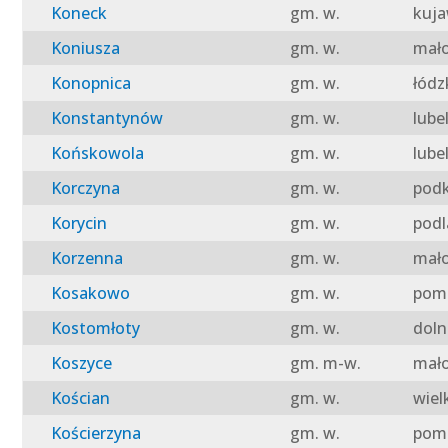
Koneck
gm. w.
kuja
Koniusza
gm. w.
mało
Konopnica
gm. w.
łódz
Konstantynów
gm. w.
lube
Końskowola
gm. w.
lube
Korczyna
gm. w.
podk
Korycin
gm. w.
podl
Korzenna
gm. w.
mało
Kosakowo
gm. w.
pomo
Kostomłoty
gm. w.
doln
Koszyce
gm. m-w.
mało
Kościan
gm. w.
wiel
Kościerzyna
gm. w.
pomo