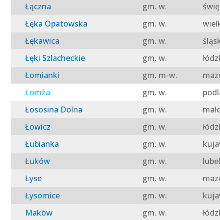
Łączna
gm. w.
świę
Łęka Opatowska
gm. w.
wiel
Łękawica
gm. w.
śląs
Łęki Szlacheckie
gm. w.
łódz
Łomianki
gm. m-w.
mazo
Łomża
gm. w.
podl
Łososina Dolna
gm. w.
mało
Łowicz
gm. w.
łódz
Łubianka
gm. w.
kuja
Łuków
gm. w.
lube
Łyse
gm. w.
mazo
Łysomice
gm. w.
kuja
Maków
gm. w.
łódz