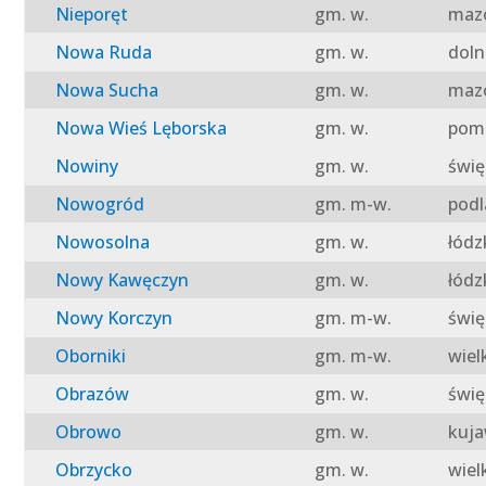
Nieporęt
gm. w.
mazo
Nowa Ruda
gm. w.
doln
Nowa Sucha
gm. w.
mazo
Nowa Wieś Lęborska
gm. w.
pomo
Nowiny
gm. w.
świę
Nowogród
gm. m-w.
podl
Nowosolna
gm. w.
łódz
Nowy Kawęczyn
gm. w.
łódz
Nowy Korczyn
gm. m-w.
świę
Oborniki
gm. m-w.
wiel
Obrazów
gm. w.
świę
Obrowo
gm. w.
kuja
Obrzycko
gm. w.
wiel