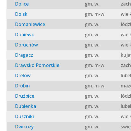
Dolice
gm. w.
zach
Dolsk
gm. m-w.
wiel
Domaniewice
gm. w.
łódz
Dopiewo
gm. w.
wiel
Doruchów
gm. w.
wiel
Dragacz
gm. w.
kuja
Drawsko Pomorskie
gm. m-w.
zach
Drelów
gm. w.
lube
Drobin
gm. m-w.
mazo
Drużbice
gm. w.
łódz
Dubienka
gm. w.
lube
Duszniki
gm. w.
wiel
Dwikozy
gm. w.
świę