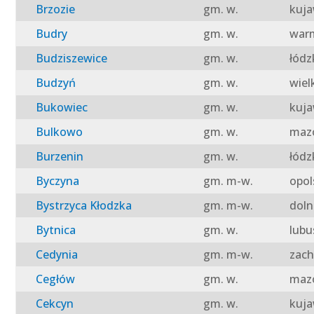
Brzozie
gm. w.
kuja
Budry
gm. w.
warm
Budziszewice
gm. w.
łódz
Budzyń
gm. w.
wiel
Bukowiec
gm. w.
kuja
Bulkowo
gm. w.
mazo
Burzenin
gm. w.
łódz
Byczyna
gm. m-w.
opol
Bystrzyca Kłodzka
gm. m-w.
doln
Bytnica
gm. w.
lubu
Cedynia
gm. m-w.
zach
Cegłów
gm. w.
mazo
Cekcyn
gm. w.
kuja