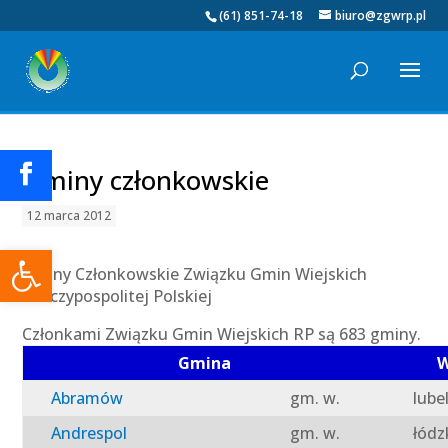
(61) 851-74-18
biuro@zgwrp.pl
Gminy członkowskie
12 marca 2012
Otwórz pasek narzędzi
Gminy Członkowskie Związku Gmin Wiejskich
Rzeczypospolitej Polskiej
Członkami Związku Gmin Wiejskich RP są 683 gminy.
Gmina
W
Abramów
gm. w.
lube
Andrespol
gm. w.
łódz