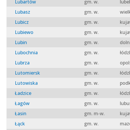
Lubartów
gm. w.
lube
Lubasz
gm. w.
wiel
Lubicz
gm. w.
kuja
Lubiewo
gm. w.
kuja
Lubin
gm. w.
doln
Lubochnia
gm. w.
łódz
Lubrza
gm. w.
opol
Lutomiersk
gm. w.
łódz
Lutowiska
gm. w.
podk
Ładzice
gm. w.
łódz
Łagów
gm. w.
lubu
Łasin
gm. m-w.
kuja
Łąck
gm. w.
mazo