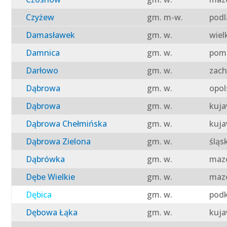
Czyżew
gm. m-w.
podl
Damasławek
gm. w.
wiel
Damnica
gm. w.
pomo
Darłowo
gm. w.
zach
Dąbrowa
gm. w.
opol
Dąbrowa
gm. w.
kuja
Dąbrowa Chełmińska
gm. w.
kuja
Dąbrowa Zielona
gm. w.
śląs
Dąbrówka
gm. w.
mazo
Dębe Wielkie
gm. w.
mazo
Dębica
gm. w.
podk
Dębowa Łąka
gm. w.
kuja