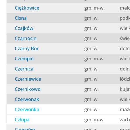
Ciężkowice
gm. m-w.
mało
Cisna
gm. w.
podk
Czajków
gm. w.
wiel
Czarnocin
gm. w.
świę
Czarny Bór
gm. w.
doln
Czempiń
gm. m-w.
wiel
Czernica
gm. w.
doln
Czerniewice
gm. w.
łódz
Czernikowo
gm. w.
kuja
Czerwonak
gm. w.
wiel
Czerwonka
gm. w.
mazo
Człopa
gm. m-w.
zach
Czosnów
gm. w.
mazo