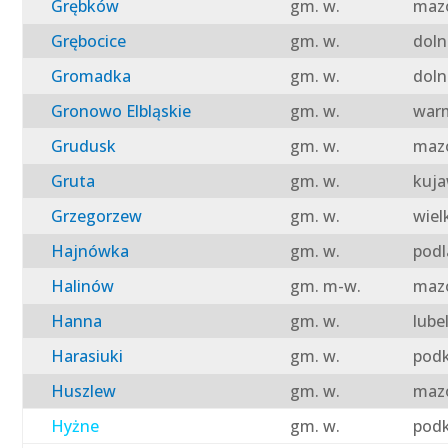
Grębków
gm. w.
mazo
Grębocice
gm. w.
doln
Gromadka
gm. w.
doln
Gronowo Elbląskie
gm. w.
warm
Grudusk
gm. w.
mazo
Gruta
gm. w.
kuja
Grzegorzew
gm. w.
wiel
Hajnówka
gm. w.
podl
Halinów
gm. m-w.
mazo
Hanna
gm. w.
lube
Harasiuki
gm. w.
podk
Huszlew
gm. w.
mazo
Hyżne
gm. w.
podk