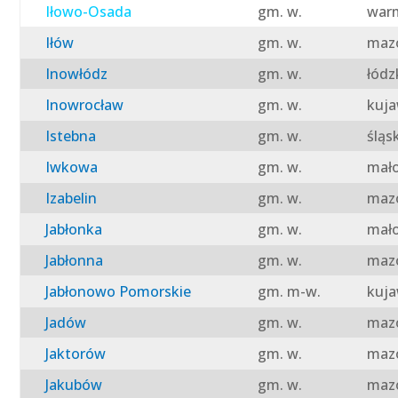
Iłowo-Osada
gm. w.
warm
Iłów
gm. w.
mazo
Inowłódz
gm. w.
łódz
Inowrocław
gm. w.
kuja
Istebna
gm. w.
śląs
Iwkowa
gm. w.
mało
Izabelin
gm. w.
mazo
Jabłonka
gm. w.
mało
Jabłonna
gm. w.
mazo
Jabłonowo Pomorskie
gm. m-w.
kuja
Jadów
gm. w.
mazo
Jaktorów
gm. w.
mazo
Jakubów
gm. w.
mazo