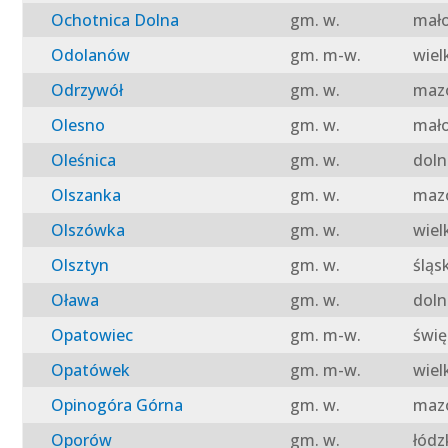
Ochotnica Dolna
gm. w.
mało
Odolanów
gm. m-w.
wiel
Odrzywół
gm. w.
mazo
Olesno
gm. w.
mało
Oleśnica
gm. w.
doln
Olszanka
gm. w.
mazo
Olszówka
gm. w.
wiel
Olsztyn
gm. w.
śląs
Oława
gm. w.
doln
Opatowiec
gm. m-w.
świę
Opatówek
gm. m-w.
wiel
Opinogóra Górna
gm. w.
mazo
Oporów
gm. w.
łódz