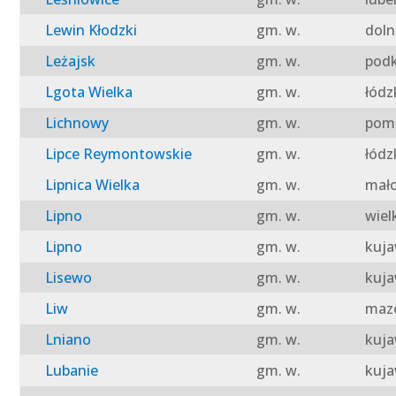
Lewin Kłodzki
gm. w.
doln
Leżajsk
gm. w.
podk
Lgota Wielka
gm. w.
łódz
Lichnowy
gm. w.
pomo
Lipce Reymontowskie
gm. w.
łódz
Lipnica Wielka
gm. w.
mało
Lipno
gm. w.
wiel
Lipno
gm. w.
kuja
Lisewo
gm. w.
kuja
Liw
gm. w.
mazo
Lniano
gm. w.
kuja
Lubanie
gm. w.
kuja