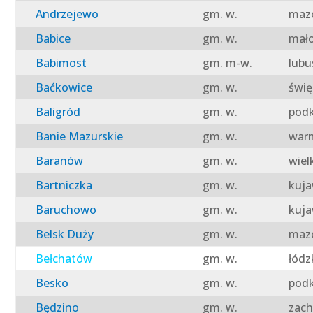
Andrzejewo
gm. w.
mazo
Babice
gm. w.
mało
Babimost
gm. m-w.
lubu
Baćkowice
gm. w.
świę
Baligród
gm. w.
podk
Banie Mazurskie
gm. w.
warm
Baranów
gm. w.
wiel
Bartniczka
gm. w.
kuja
Baruchowo
gm. w.
kuja
Belsk Duży
gm. w.
mazo
Bełchatów
gm. w.
łódz
Besko
gm. w.
podk
Będzino
gm. w.
zach