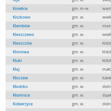
Kisielice
gm. m-w.
warm
Kiszkowo
gm. w.
wiel
Klembów
gm. w.
mazo
Kleszczewo
gm. w.
wiel
Kleszczów
gm. w.
łódz
Klonowa
gm. w.
łódz
Kluki
gm. w.
łódz
Kłaj
gm. w.
mało
Kłoczew
gm. w.
lube
Kłodzko
gm. w.
doln
Kłomnice
gm. w.
śląs
Kobierzyce
gm. w.
doln