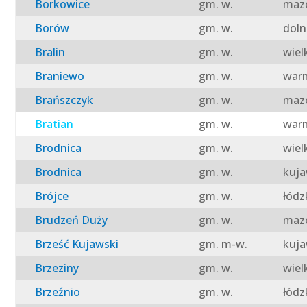
Borkowice
gm. w.
mazo
Borów
gm. w.
doln
Bralin
gm. w.
wiel
Braniewo
gm. w.
warm
Brańszczyk
gm. w.
mazo
Bratian
gm. w.
warm
Brodnica
gm. w.
wiel
Brodnica
gm. w.
kuja
Brójce
gm. w.
łódz
Brudzeń Duży
gm. w.
mazo
Brześć Kujawski
gm. m-w.
kuja
Brzeziny
gm. w.
wiel
Brzeźnio
gm. w.
łódz