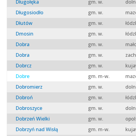
Długołęka
gm. w.
doln
Długosiodło
gm. w.
mazo
Dłutów
gm. w.
łódz
Dmosin
gm. w.
łódz
Dobra
gm. w.
mało
Dobra
gm. w.
zach
Dobrcz
gm. w.
kuja
Dobre
gm. m-w.
mazo
Dobromierz
gm. w.
doln
Dobroń
gm. w.
łódz
Dobroszyce
gm. w.
doln
Dobrzeń Wielki
gm. w.
opol
Dobrzyń nad Wisłą
gm. m-w.
kuja