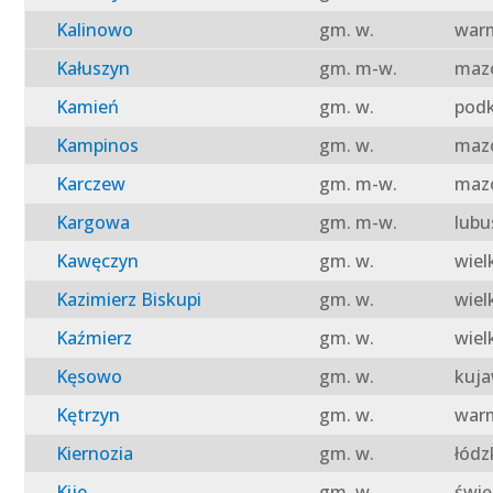
Kalinowo
gm. w.
warm
Kałuszyn
gm. m-w.
mazo
Kamień
gm. w.
podk
Kampinos
gm. w.
mazo
Karczew
gm. m-w.
mazo
Kargowa
gm. m-w.
lubu
Kawęczyn
gm. w.
wiel
Kazimierz Biskupi
gm. w.
wiel
Kaźmierz
gm. w.
wiel
Kęsowo
gm. w.
kuja
Kętrzyn
gm. w.
warm
Kiernozia
gm. w.
łódz
Kije
gm. w.
świę