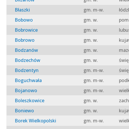
Błaszki
gm. m-w.
łódz
Bobowo
gm. w.
pomo
Bobrowice
gm. w.
lubu
Bobrowo
gm. w.
kuja
Bodzanów
gm. w.
mazo
Bodzechów
gm. w.
świę
Bodzentyn
gm. m-w.
świę
Boguchwała
gm. m-w.
podk
Bojanowo
gm. m-w.
wiel
Boleszkowice
gm. w.
zach
Boniewo
gm. w.
kuja
Borek Wielkopolski
gm. m-w.
wiel