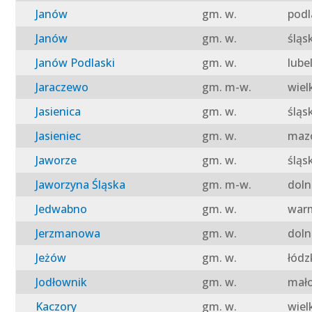
Janów
gm. w.
podl
Janów
gm. w.
śląs
Janów Podlaski
gm. w.
lube
Jaraczewo
gm. m-w.
wiel
Jasienica
gm. w.
śląs
Jasieniec
gm. w.
mazo
Jaworze
gm. w.
śląs
Jaworzyna Śląska
gm. m-w.
doln
Jedwabno
gm. w.
warm
Jerzmanowa
gm. w.
doln
Jeżów
gm. w.
łódz
Jodłownik
gm. w.
mało
Kaczory
gm. w.
wiel