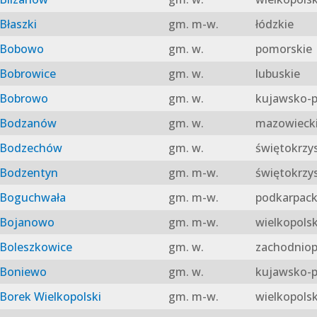
Błaszki
gm. m-w.
łódzkie
Bobowo
gm. w.
pomorskie
Bobrowice
gm. w.
lubuskie
Bobrowo
gm. w.
kujawsko-p
Bodzanów
gm. w.
mazowieck
Bodzechów
gm. w.
świętokrzy
Bodzentyn
gm. m-w.
świętokrzy
Boguchwała
gm. m-w.
podkarpack
Bojanowo
gm. m-w.
wielkopolsk
Boleszkowice
gm. w.
zachodniop
Boniewo
gm. w.
kujawsko-p
Borek Wielkopolski
gm. m-w.
wielkopolsk