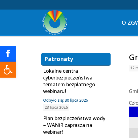
O ZG
Gm
Patronaty
Otwórz pasek narzędzi
12 
Lokalne centra
cyberbezpieczeństwa
tematem bezpłatnego
webinaru!
Gmi
Odbyło się: 30 lipca 2026
Czł
23 lipca 2026
Plan bezpieczeństwa wody
– WANiR zaprasza na
webinar!