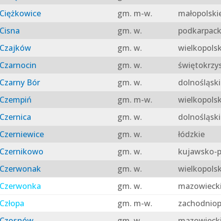
Ciężkowice
gm. m-w.
małopolski
Cisna
gm. w.
podkarpack
Czajków
gm. w.
wielkopolsk
Czarnocin
gm. w.
świętokrzy
Czarny Bór
gm. w.
dolnośląski
Czempiń
gm. m-w.
wielkopolsk
Czernica
gm. w.
dolnośląski
Czerniewice
gm. w.
łódzkie
Czernikowo
gm. w.
kujawsko-p
Czerwonak
gm. w.
wielkopolsk
Czerwonka
gm. w.
mazowieck
Człopa
gm. m-w.
zachodniop
Czosnów
gm. w.
mazowieck