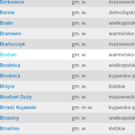
Borkowice
gm. w.
mazowieck
Borów
gm. w.
dolnośląski
Bralin
gm. w.
wielkopolsk
Braniewo
gm. w.
warmińsko-
Brańszczyk
gm. w.
mazowieck
Bratian
gm. w.
warmińsko-
Brodnica
gm. w.
wielkopolsk
Brodnica
gm. w.
kujawsko-p
Brójce
gm. w.
łódzkie
Brudzeń Duży
gm. w.
mazowieck
Brześć Kujawski
gm. m-w.
kujawsko-p
Brzeziny
gm. w.
wielkopolsk
Brzeźnio
gm. w.
łódzkie