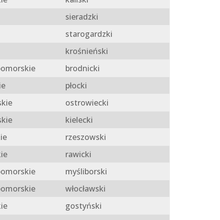
sieradzki
starogardzki
krośnieński
omorskie
brodnicki
ie
płocki
skie
ostrowiecki
skie
kielecki
ie
rzeszowski
ie
rawicki
omorskie
myśliborski
omorskie
włocławski
ie
gostyński