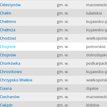
Celestynów
gm. w.
mazowieck
Chełm
gm. w.
lubelskie
Chełmno
gm. w.
kujawsko-p
Chełmża
gm. w.
kujawsko-p
Chodzież
gm. w.
wielkopolsk
Chojnice
gm. w.
pomorskie
Chojnów
gm. w.
dolnośląski
Chorkówka
gm. w.
podkarpack
Chrostkowo
gm. w.
kujawsko-p
Chrzypsko Wielkie
gm. w.
wielkopolsk
Ciasna
gm. w.
śląskie
Ciechanów
gm. w.
mazowieck
Cielądz
gm. w.
łódzkie