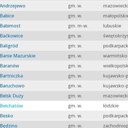
Andrzejewo
gm. w.
mazowieck
Babice
gm. w.
małopolski
Babimost
gm. m-w.
lubuskie
Baćkowice
gm. w.
świętokrzy
Baligród
gm. w.
podkarpack
Banie Mazurskie
gm. w.
warmińsko-
Baranów
gm. w.
wielkopolsk
Bartniczka
gm. w.
kujawsko-p
Baruchowo
gm. w.
kujawsko-p
Belsk Duży
gm. w.
mazowieck
Bełchatów
gm. w.
łódzkie
Besko
gm. w.
podkarpack
Będzino
gm. w.
zachodniop