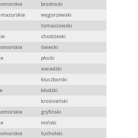
omorskie
brodnicki
mazurskie
węgorzewski
tomaszowski
ie
chodzieski
omorskie
świecki
ie
płocki
sieradzki
kluczborski
e
kłodzki
krośnieński
omorskie
gryfiński
ie
miński
omorskie
tucholski