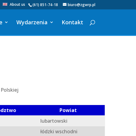
About us
(61) 851-74-18
biuro@zgwrp.pl
e
Wydarzenia
Kontakt
Polskiej
ództwo
Powiat
lubartowski
łódzki wschodni