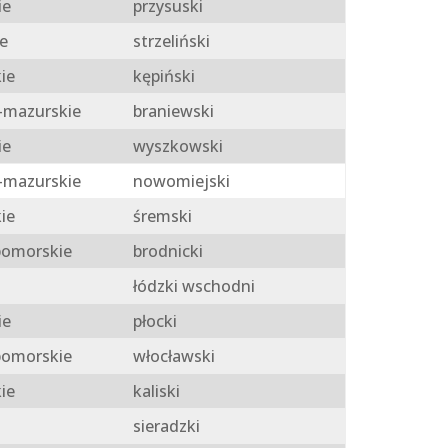
ie
przysuski
e
strzeliński
ie
kępiński
mazurskie
braniewski
ie
wyszkowski
mazurskie
nowomiejski
ie
śremski
omorskie
brodnicki
łódzki wschodni
ie
płocki
omorskie
włocławski
ie
kaliski
sieradzki