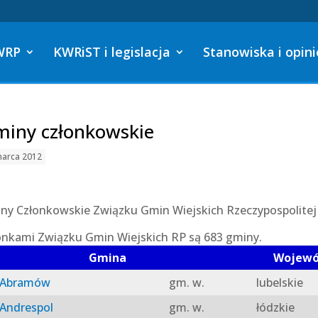
WRP
KWRiST i legislacja
Stanowiska i opini
iny członkowskie
marca 2012
ny Członkowskie Związku Gmin Wiejskich Rzeczypospolitej 
onkami Związku Gmin Wiejskich RP są 683 gminy.
Gmina
Wojew
Abramów
gm. w.
lubelskie
Andrespol
gm. w.
łódzkie