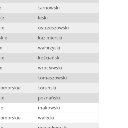
e
tarnowski
ie
leski
ie
ostrzeszowski
skie
kazimierski
e
wałbrzyski
ie
kościański
e
wrocławski
tomaszowski
omorskie
toruński
ie
poznański
ie
makowski
omorskie
wałecki
ie
nowodworski