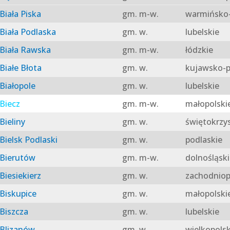
Biała Piska
gm. m-w.
warmińsko-
Biała Podlaska
gm. w.
lubelskie
Biała Rawska
gm. m-w.
łódzkie
Białe Błota
gm. w.
kujawsko-p
Białopole
gm. w.
lubelskie
Biecz
gm. m-w.
małopolski
Bieliny
gm. w.
świętokrzy
Bielsk Podlaski
gm. w.
podlaskie
Bierutów
gm. m-w.
dolnośląski
Biesiekierz
gm. w.
zachodniop
Biskupice
gm. w.
małopolski
Biszcza
gm. w.
lubelskie
Blizanów
gm. w.
wielkopolsk