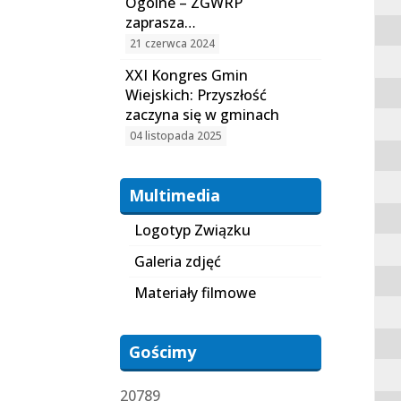
Ogólne – ZGWRP
zaprasza…
21 czerwca 2024
XXI Kongres Gmin
Wiejskich: Przyszłość
zaczyna się w gminach
04 listopada 2025
Multimedia
Logotyp Związku
Galeria zdjęć
Materiały filmowe
Gościmy
20789