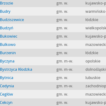
Brzozie
gm. w.
kujawsko-p
Budry
gm. w.
warmińsko-
Budziszewice
gm. w.
łódzkie
Budzyń
gm. w.
wielkopolsk
Bukowiec
gm. w.
kujawsko-p
Bulkowo
gm. w.
mazowieck
Burzenin
gm. w.
łódzkie
Byczyna
gm. m-w.
opolskie
Bystrzyca Kłodzka
gm. m-w.
dolnośląski
Bytnica
gm. w.
lubuskie
Cedynia
gm. m-w.
zachodniop
Cegłów
gm. w.
mazowieck
Cekcyn
gm. w.
kujawsko-p