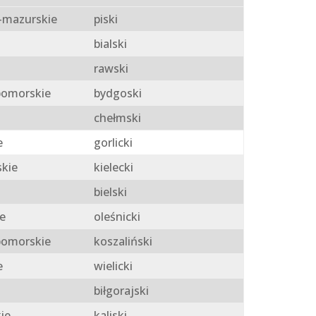
mazurskie
piski
bialski
rawski
omorskie
bydgoski
chełmski
e
gorlicki
skie
kielecki
bielski
e
oleśnicki
omorskie
koszaliński
e
wielicki
biłgorajski
ie
kaliski