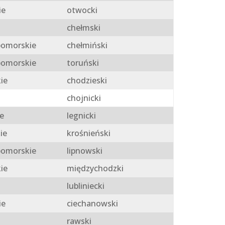
ie
otwocki
chełmski
omorskie
chełmiński
omorskie
toruński
ie
chodzieski
chojnicki
e
legnicki
ie
krośnieński
omorskie
lipnowski
ie
międzychodzki
lubliniecki
ie
ciechanowski
rawski