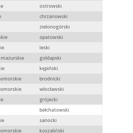
ie
ostrowski
e
chrzanowski
zielonogórski
skie
opatowski
ie
leski
mazurskie
gołdapski
ie
kępiński
omorskie
brodnicki
omorskie
włocławski
ie
grójecki
bełchatowski
ie
sanocki
omorskie
koszaliński