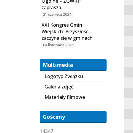
Ogólne – ZGWRP
zaprasza…
21 czerwca 2024
XXI Kongres Gmin
Wiejskich: Przyszłość
zaczyna się w gminach
04 listopada 2025
Multimedia
Logotyp Związku
Galeria zdjęć
Materiały filmowe
Gościmy
14347