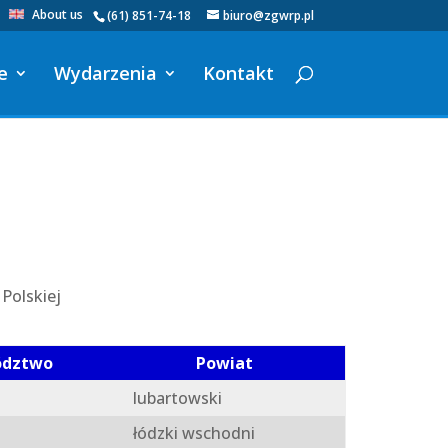
About us
(61) 851-74-18
biuro@zgwrp.pl
e
Wydarzenia
Kontakt
Polskiej
ództwo
Powiat
lubartowski
łódzki wschodni