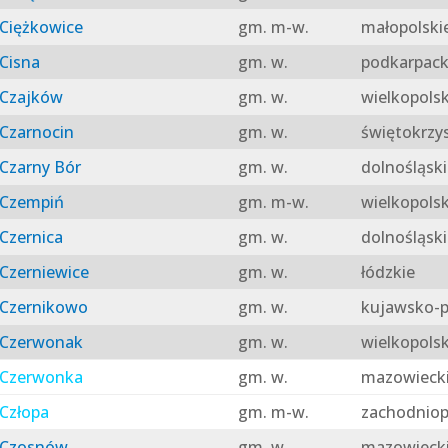
Ciężkowice
gm. m-w.
małopolski
Cisna
gm. w.
podkarpack
Czajków
gm. w.
wielkopolsk
Czarnocin
gm. w.
świętokrzy
Czarny Bór
gm. w.
dolnośląski
Czempiń
gm. m-w.
wielkopolsk
Czernica
gm. w.
dolnośląski
Czerniewice
gm. w.
łódzkie
Czernikowo
gm. w.
kujawsko-p
Czerwonak
gm. w.
wielkopolsk
Czerwonka
gm. w.
mazowieck
Człopa
gm. m-w.
zachodniop
Czosnów
gm. w.
mazowieck