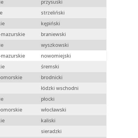
ie
przysuski
e
strzeliński
ie
kępiński
mazurskie
braniewski
ie
wyszkowski
mazurskie
nowomiejski
ie
śremski
omorskie
brodnicki
łódzki wschodni
ie
płocki
omorskie
włocławski
ie
kaliski
sieradzki