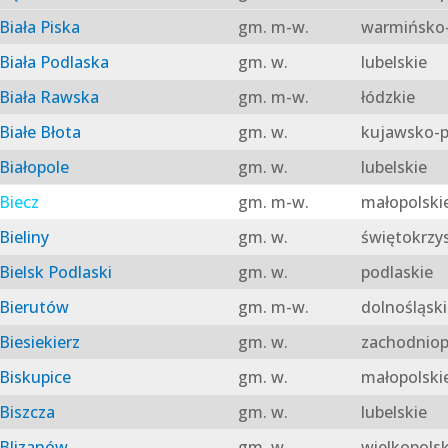
Biała Piska
gm. m-w.
warmińsko-
Biała Podlaska
gm. w.
lubelskie
Biała Rawska
gm. m-w.
łódzkie
Białe Błota
gm. w.
kujawsko-p
Białopole
gm. w.
lubelskie
Biecz
gm. m-w.
małopolski
Bieliny
gm. w.
świętokrzy
Bielsk Podlaski
gm. w.
podlaskie
Bierutów
gm. m-w.
dolnośląski
Biesiekierz
gm. w.
zachodniop
Biskupice
gm. w.
małopolski
Biszcza
gm. w.
lubelskie
Blizanów
gm. w.
wielkopolsk