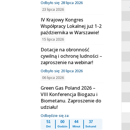
Odbyło się: 28 lipca 2026
23 lipca 2026
IV Krajowy Kongres
Współpracy Lokalnej już 1-2
października w Warszawie!
15 lipca 2026
Dotacje na obronność
cywilną i ochronę ludności –
zaproszenie na webinar!
Odbyło się: 20 lipca 2026
06 lipca 2026
Green Gas Poland 2026 –
VIII Konferencja Biogazu i
Biometanu. Zaproszenie do
udziału!
Odbędzie się za:
51
00
44
37
Dni
Godzin
Minut
Sekund