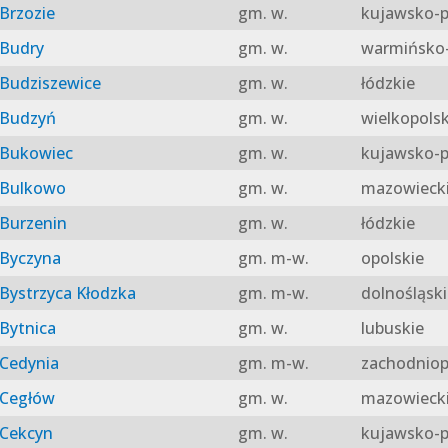
Brzozie
gm. w.
kujawsko-p
Budry
gm. w.
warmińsko-
Budziszewice
gm. w.
łódzkie
Budzyń
gm. w.
wielkopolsk
Bukowiec
gm. w.
kujawsko-p
Bulkowo
gm. w.
mazowieck
Burzenin
gm. w.
łódzkie
Byczyna
gm. m-w.
opolskie
Bystrzyca Kłodzka
gm. m-w.
dolnośląski
Bytnica
gm. w.
lubuskie
Cedynia
gm. m-w.
zachodniop
Cegłów
gm. w.
mazowieck
Cekcyn
gm. w.
kujawsko-p