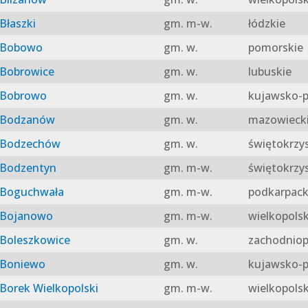
Błaszki
gm. m-w.
łódzkie
Bobowo
gm. w.
pomorskie
Bobrowice
gm. w.
lubuskie
Bobrowo
gm. w.
kujawsko-p
Bodzanów
gm. w.
mazowieck
Bodzechów
gm. w.
świętokrzy
Bodzentyn
gm. m-w.
świętokrzy
Boguchwała
gm. m-w.
podkarpack
Bojanowo
gm. m-w.
wielkopolsk
Boleszkowice
gm. w.
zachodniop
Boniewo
gm. w.
kujawsko-p
Borek Wielkopolski
gm. m-w.
wielkopolsk