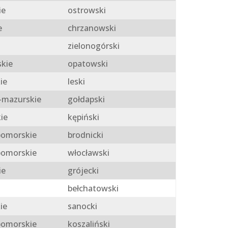
ie
ostrowski
e
chrzanowski
zielonogórski
skie
opatowski
ie
leski
mazurskie
gołdapski
ie
kępiński
omorskie
brodnicki
omorskie
włocławski
ie
grójecki
bełchatowski
ie
sanocki
omorskie
koszaliński