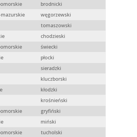
omorskie
brodnicki
mazurskie
węgorzewski
tomaszowski
ie
chodzieski
omorskie
świecki
ie
płocki
sieradzki
kluczborski
e
kłodzki
krośnieński
omorskie
gryfiński
ie
miński
omorskie
tucholski