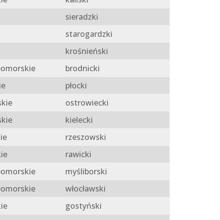
sieradzki
starogardzki
krośnieński
omorskie
brodnicki
ie
płocki
skie
ostrowiecki
skie
kielecki
ie
rzeszowski
ie
rawicki
omorskie
myśliborski
omorskie
włocławski
ie
gostyński