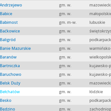
Andrzejewo
gm. w.
mazowieck
Babice
gm. w.
małopolski
Babimost
gm. m-w.
lubuskie
Baćkowice
gm. w.
świętokrzy
Baligród
gm. w.
podkarpack
Banie Mazurskie
gm. w.
warmińsko-
Baranów
gm. w.
wielkopolsk
Bartniczka
gm. w.
kujawsko-p
Baruchowo
gm. w.
kujawsko-p
Belsk Duży
gm. w.
mazowieck
Bełchatów
gm. w.
łódzkie
Besko
gm. w.
podkarpack
Będzino
gm. w.
zachodniop