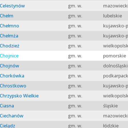
Celestynów
gm. w.
mazowieck
Chełm
gm. w.
lubelskie
Chełmno
gm. w.
kujawsko-p
Chełmża
gm. w.
kujawsko-p
Chodzież
gm. w.
wielkopolsk
Chojnice
gm. w.
pomorskie
Chojnów
gm. w.
dolnośląski
Chorkówka
gm. w.
podkarpack
Chrostkowo
gm. w.
kujawsko-p
Chrzypsko Wielkie
gm. w.
wielkopolsk
Ciasna
gm. w.
śląskie
Ciechanów
gm. w.
mazowieck
Cielądz
gm. w.
łódzkie