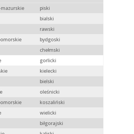
mazurskie
piski
bialski
rawski
omorskie
bydgoski
chełmski
e
gorlicki
skie
kielecki
bielski
e
oleśnicki
omorskie
koszaliński
e
wielicki
biłgorajski
ie
kaliski