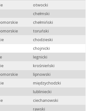
ie
otwocki
chełmski
omorskie
chełmiński
omorskie
toruński
ie
chodzieski
chojnicki
e
legnicki
ie
krośnieński
omorskie
lipnowski
ie
międzychodzki
lubliniecki
ie
ciechanowski
rawski