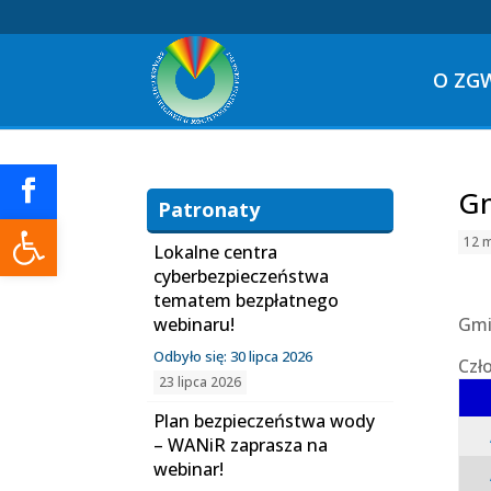
O ZG
Gm
Patronaty
Otwórz pasek narzędzi
12 
Lokalne centra
cyberbezpieczeństwa
tematem bezpłatnego
webinaru!
Gmi
Odbyło się: 30 lipca 2026
Czł
23 lipca 2026
Plan bezpieczeństwa wody
– WANiR zaprasza na
webinar!