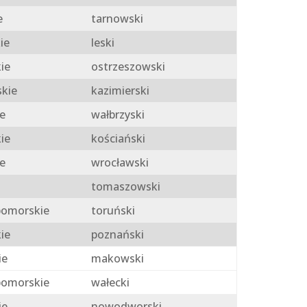
e
tarnowski
ie
leski
ie
ostrzeszowski
skie
kazimierski
e
wałbrzyski
ie
kościański
e
wrocławski
tomaszowski
omorskie
toruński
ie
poznański
ie
makowski
omorskie
wałecki
ie
nowodworski