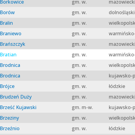
Borkowice
gm. w.
mazowieck
Borów
gm. w.
dolnośląski
Bralin
gm. w.
wielkopolsk
Braniewo
gm. w.
warmińsko-
Brańszczyk
gm. w.
mazowieck
Bratian
gm. w.
warmińsko-
Brodnica
gm. w.
wielkopolsk
Brodnica
gm. w.
kujawsko-p
Brójce
gm. w.
łódzkie
Brudzeń Duży
gm. w.
mazowieck
Brześć Kujawski
gm. m-w.
kujawsko-p
Brzeziny
gm. w.
wielkopolsk
Brzeźnio
gm. w.
łódzkie