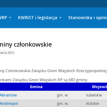
WRP
KWRiST i legislacja
Stanowiska i opini
iny członkowskie
marca 2012
ny Członkowskie Związku Gmin Wiejskich Rzeczypospolitej 
onkami Związku Gmin Wiejskich RP są 683 gminy.
Gmina
Wojew
Abramów
gm. w.
lubelskie
Andrespol
gm. w.
łódzkie