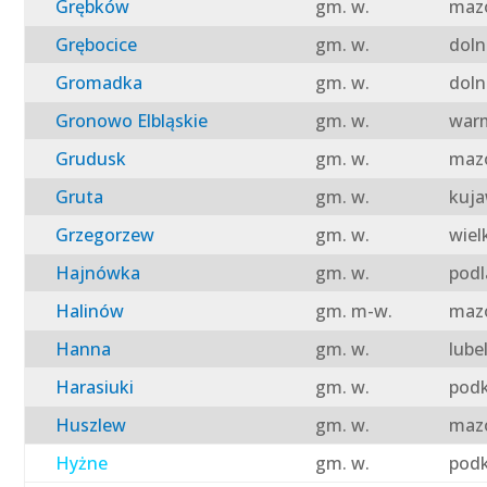
Grębków
gm. w.
mazo
Grębocice
gm. w.
doln
Gromadka
gm. w.
doln
Gronowo Elbląskie
gm. w.
warm
Grudusk
gm. w.
mazo
Gruta
gm. w.
kuja
Grzegorzew
gm. w.
wiel
Hajnówka
gm. w.
podl
Halinów
gm. m-w.
mazo
Hanna
gm. w.
lube
Harasiuki
gm. w.
podk
Huszlew
gm. w.
mazo
Hyżne
gm. w.
podk