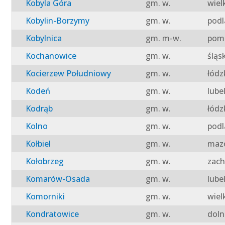
Kobyla Góra
gm. w.
wiel
Kobylin-Borzymy
gm. w.
podl
Kobylnica
gm. m-w.
pomo
Kochanowice
gm. w.
śląs
Kocierzew Południowy
gm. w.
łódz
Kodeń
gm. w.
lube
Kodrąb
gm. w.
łódz
Kolno
gm. w.
podl
Kołbiel
gm. w.
mazo
Kołobrzeg
gm. w.
zach
Komarów-Osada
gm. w.
lube
Komorniki
gm. w.
wiel
Kondratowice
gm. w.
doln