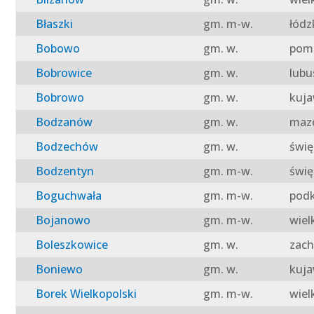
Błaszki
gm. m-w.
łódz
Bobowo
gm. w.
pomo
Bobrowice
gm. w.
lubu
Bobrowo
gm. w.
kuja
Bodzanów
gm. w.
mazo
Bodzechów
gm. w.
świę
Bodzentyn
gm. m-w.
świę
Boguchwała
gm. m-w.
podk
Bojanowo
gm. m-w.
wiel
Boleszkowice
gm. w.
zach
Boniewo
gm. w.
kuja
Borek Wielkopolski
gm. m-w.
wiel