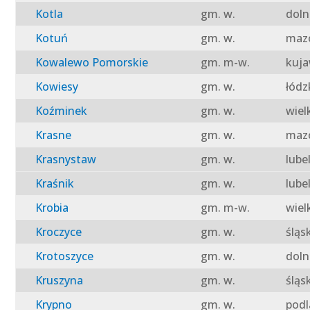
Kotla
gm. w.
doln
Kotuń
gm. w.
mazo
Kowalewo Pomorskie
gm. m-w.
kuja
Kowiesy
gm. w.
łódz
Koźminek
gm. w.
wiel
Krasne
gm. w.
mazo
Krasnystaw
gm. w.
lube
Kraśnik
gm. w.
lube
Krobia
gm. m-w.
wiel
Kroczyce
gm. w.
śląs
Krotoszyce
gm. w.
doln
Kruszyna
gm. w.
śląs
Krypno
gm. w.
podl