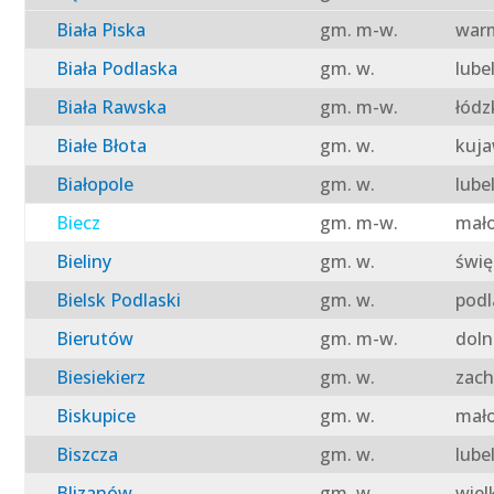
Biała Piska
gm. m-w.
warm
Biała Podlaska
gm. w.
lube
Biała Rawska
gm. m-w.
łódz
Białe Błota
gm. w.
kuja
Białopole
gm. w.
lube
Biecz
gm. m-w.
mało
Bieliny
gm. w.
świę
Bielsk Podlaski
gm. w.
podl
Bierutów
gm. m-w.
doln
Biesiekierz
gm. w.
zach
Biskupice
gm. w.
mało
Biszcza
gm. w.
lube
Blizanów
gm. w.
wiel