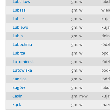
Lubartów
gm. w.
lube
Lubasz
gm. w.
wiel
Lubicz
gm. w.
kuja
Lubiewo
gm. w.
kuja
Lubin
gm. w.
doln
Lubochnia
gm. w.
łódz
Lubrza
gm. w.
opol
Lutomiersk
gm. w.
łódz
Lutowiska
gm. w.
podk
Ładzice
gm. w.
łódz
Łagów
gm. w.
lubu
Łasin
gm. m-w.
kuja
Łąck
gm. w.
mazo