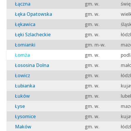
Łączna
gm. w.
świę
Łęka Opatowska
gm. w.
wiel
Łękawica
gm. w.
śląs
Łęki Szlacheckie
gm. w.
łódz
Łomianki
gm. m-w.
mazo
Łomża
gm. w.
podl
Łososina Dolna
gm. w.
mało
Łowicz
gm. w.
łódz
Łubianka
gm. w.
kuja
Łuków
gm. w.
lube
Łyse
gm. w.
mazo
Łysomice
gm. w.
kuja
Maków
gm. w.
łódz