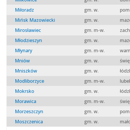
Miłoradz
gm. w.
pomo
Mińsk Mazowiecki
gm. w.
mazo
Mirosławiec
gm. m-w.
zach
Młodzieszyn
gm. w.
mazo
Młynary
gm. m-w.
warm
Mniów
gm. w.
świę
Mniszków
gm. w.
łódz
Modliborzyce
gm. m-w.
lube
Mokrsko
gm. w.
łódz
Morawica
gm. m-w.
świę
Morzeszczyn
gm. w.
pomo
Moszczenica
gm. w.
mało