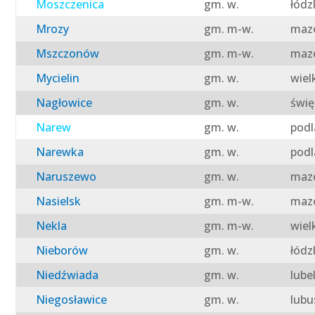
Moszczenica
gm. w.
łódz
Mrozy
gm. m-w.
mazo
Mszczonów
gm. m-w.
mazo
Mycielin
gm. w.
wiel
Nagłowice
gm. w.
świę
Narew
gm. w.
podl
Narewka
gm. w.
podl
Naruszewo
gm. w.
mazo
Nasielsk
gm. m-w.
mazo
Nekla
gm. m-w.
wiel
Nieborów
gm. w.
łódz
Niedźwiada
gm. w.
lube
Niegosławice
gm. w.
lubu