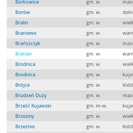
Borkowice
gm. w.
mazo
Borów
gm. w.
doln
Bralin
gm. w.
wiel
Braniewo
gm. w.
warm
Brańszczyk
gm. w.
mazo
Bratian
gm. w.
warm
Brodnica
gm. w.
wiel
Brodnica
gm. w.
kuja
Brójce
gm. w.
łódz
Brudzeń Duży
gm. w.
mazo
Brześć Kujawski
gm. m-w.
kuja
Brzeziny
gm. w.
wiel
Brzeźnio
gm. w.
łódz