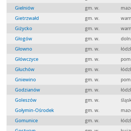
Gielniów
gm. w.
mazo
Gietrzwałd
gm. w.
warm
Giżycko
gm. w.
warm
Głogów
gm. w.
doln
Głowno
gm. w.
łódz
Główczyce
gm. w.
pomo
Głuchów
gm. w.
łódz
Gniewino
gm. w.
pomo
Godzianów
gm. w.
łódz
Goleszów
gm. w.
śląs
Gołymin-Ośrodek
gm. w.
mazo
Gomunice
gm. w.
łódz
Gostycyn
gm. w.
kuja