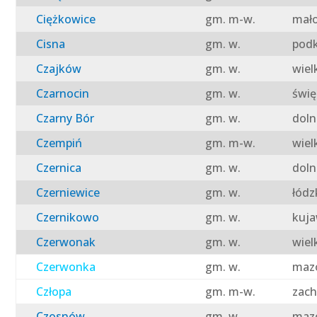
Ciężkowice
gm. m-w.
mało
Cisna
gm. w.
podk
Czajków
gm. w.
wiel
Czarnocin
gm. w.
świę
Czarny Bór
gm. w.
doln
Czempiń
gm. m-w.
wiel
Czernica
gm. w.
doln
Czerniewice
gm. w.
łódz
Czernikowo
gm. w.
kuja
Czerwonak
gm. w.
wiel
Czerwonka
gm. w.
mazo
Człopa
gm. m-w.
zach
Czosnów
gm. w.
mazo