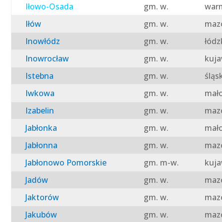
Iłowo-Osada
gm. w.
warm
Iłów
gm. w.
mazo
Inowłódz
gm. w.
łódz
Inowrocław
gm. w.
kuja
Istebna
gm. w.
śląs
Iwkowa
gm. w.
mało
Izabelin
gm. w.
mazo
Jabłonka
gm. w.
mało
Jabłonna
gm. w.
mazo
Jabłonowo Pomorskie
gm. m-w.
kuja
Jadów
gm. w.
mazo
Jaktorów
gm. w.
mazo
Jakubów
gm. w.
mazo