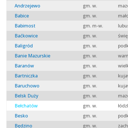
Andrzejewo
gm. w.
mazo
Babice
gm. w.
mało
Babimost
gm. m-w.
lubu
Baćkowice
gm. w.
świę
Baligród
gm. w.
podk
Banie Mazurskie
gm. w.
warm
Baranów
gm. w.
wiel
Bartniczka
gm. w.
kuja
Baruchowo
gm. w.
kuja
Belsk Duży
gm. w.
mazo
Bełchatów
gm. w.
łódz
Besko
gm. w.
podk
Będzino
gm. w.
zach