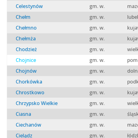
Celestynów
gm. w.
mazo
Chełm
gm. w.
lube
Chełmno
gm. w.
kuja
Chełmża
gm. w.
kuja
Chodzież
gm. w.
wiel
Chojnice
gm. w.
pomo
Chojnów
gm. w.
doln
Chorkówka
gm. w.
podk
Chrostkowo
gm. w.
kuja
Chrzypsko Wielkie
gm. w.
wiel
Ciasna
gm. w.
śląs
Ciechanów
gm. w.
mazo
Cielądz
gm. w.
łódz