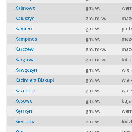
Kalinowo
gm. w.
warm
Kałuszyn
gm. m-w.
mazo
Kamień
gm. w.
podk
Kampinos
gm. w.
mazo
Karczew
gm. m-w.
mazo
Kargowa
gm. m-w.
lubu
Kawęczyn
gm. w.
wiel
Kazimierz Biskupi
gm. w.
wiel
Kaźmierz
gm. w.
wiel
Kęsowo
gm. w.
kuja
Kętrzyn
gm. w.
warm
Kiernozia
gm. w.
łódz
Kije
gm. w.
świę