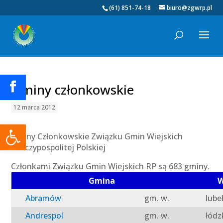
(61) 851-74-18
biuro@zgwrp.pl
Gminy członkowskie
12 marca 2012
Otwórz pasek narzędzi
Gminy Członkowskie Związku Gmin Wiejskich
Rzeczypospolitej Polskiej
Członkami Związku Gmin Wiejskich RP są 683 gminy.
Gmina
W
Abramów
gm. w.
lube
Andrespol
gm. w.
łódz