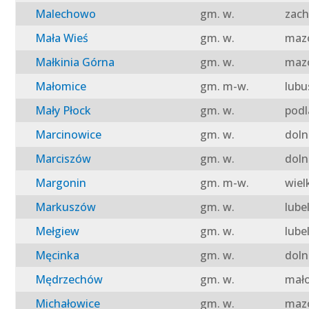
Malechowo
gm. w.
zach
Mała Wieś
gm. w.
mazo
Małkinia Górna
gm. w.
mazo
Małomice
gm. m-w.
lubu
Mały Płock
gm. w.
podl
Marcinowice
gm. w.
doln
Marciszów
gm. w.
doln
Margonin
gm. m-w.
wiel
Markuszów
gm. w.
lube
Mełgiew
gm. w.
lube
Męcinka
gm. w.
doln
Mędrzechów
gm. w.
mało
Michałowice
gm. w.
mazo