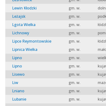
Lewin Kłodzki
gm. w.
doln
Leżajsk
gm. w.
podk
Lgota Wielka
gm. w.
łódz
Lichnowy
gm. w.
pomo
Lipce Reymontowskie
gm. w.
łódz
Lipnica Wielka
gm. w.
mało
Lipno
gm. w.
wiel
Lipno
gm. w.
kuja
Lisewo
gm. w.
kuja
Liw
gm. w.
mazo
Lniano
gm. w.
kuja
Lubanie
gm. w.
kuja