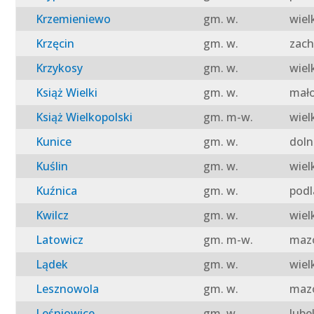
Krzemieniewo
gm. w.
wiel
Krzęcin
gm. w.
zach
Krzykosy
gm. w.
wiel
Książ Wielki
gm. w.
mało
Książ Wielkopolski
gm. m-w.
wiel
Kunice
gm. w.
doln
Kuślin
gm. w.
wiel
Kuźnica
gm. w.
podl
Kwilcz
gm. w.
wiel
Latowicz
gm. m-w.
mazo
Lądek
gm. w.
wiel
Lesznowola
gm. w.
mazo
Leśniowice
gm. w.
lube