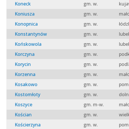
Koneck
gm. w.
kuja
Koniusza
gm. w.
mało
Konopnica
gm. w.
łódz
Konstantynów
gm. w.
lube
Końskowola
gm. w.
lube
Korczyna
gm. w.
podk
Korycin
gm. w.
podl
Korzenna
gm. w.
mało
Kosakowo
gm. w.
pomo
Kostomłoty
gm. w.
doln
Koszyce
gm. m-w.
mało
Kościan
gm. w.
wiel
Kościerzyna
gm. w.
pomo