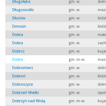
Długołęka
gm. w.
doln
Długosiodło
gm. w.
mazo
Dłutów
gm. w.
łódz
Dmosin
gm. w.
łódz
Dobra
gm. w.
mało
Dobra
gm. w.
zach
Dobrcz
gm. w.
kuja
Dobre
gm. m-w.
mazo
Dobromierz
gm. w.
doln
Dobroń
gm. w.
łódz
Dobroszyce
gm. w.
doln
Dobrzeń Wielki
gm. w.
opol
Dobrzyń nad Wisłą
gm. m-w.
kuja