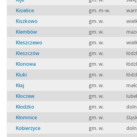
Kisielice
gm. m-w.
warm
Kiszkowo
gm. w.
wiel
Klembów
gm. w.
mazo
Kleszczewo
gm. w.
wiel
Kleszczów
gm. w.
łódz
Klonowa
gm. w.
łódz
Kluki
gm. w.
łódz
Kłaj
gm. w.
mało
Kłoczew
gm. w.
lube
Kłodzko
gm. w.
doln
Kłomnice
gm. w.
śląs
Kobierzyce
gm. w.
doln