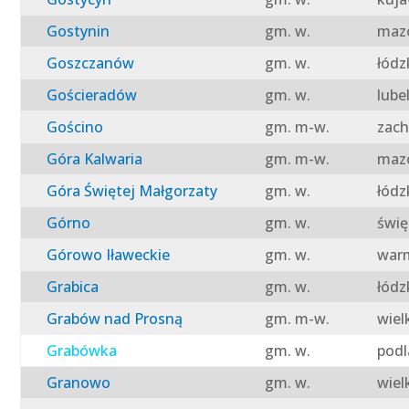
Gostynin
gm. w.
mazo
Goszczanów
gm. w.
łódz
Gościeradów
gm. w.
lube
Gościno
gm. m-w.
zach
Góra Kalwaria
gm. m-w.
mazo
Góra Świętej Małgorzaty
gm. w.
łódz
Górno
gm. w.
świę
Górowo Iławeckie
gm. w.
warm
Grabica
gm. w.
łódz
Grabów nad Prosną
gm. m-w.
wiel
Grabówka
gm. w.
podl
Granowo
gm. w.
wiel