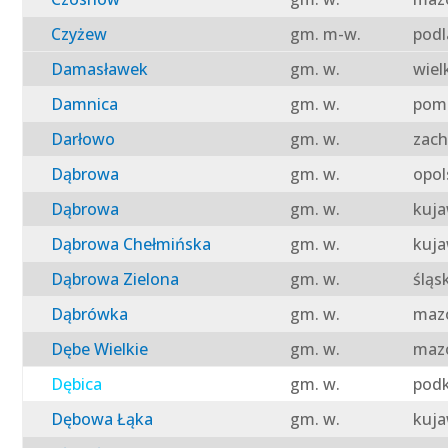
Czyżew
gm. m-w.
podl
Damasławek
gm. w.
wiel
Damnica
gm. w.
pomo
Darłowo
gm. w.
zach
Dąbrowa
gm. w.
opol
Dąbrowa
gm. w.
kuja
Dąbrowa Chełmińska
gm. w.
kuja
Dąbrowa Zielona
gm. w.
śląs
Dąbrówka
gm. w.
mazo
Dębe Wielkie
gm. w.
mazo
Dębica
gm. w.
podk
Dębowa Łąka
gm. w.
kuja