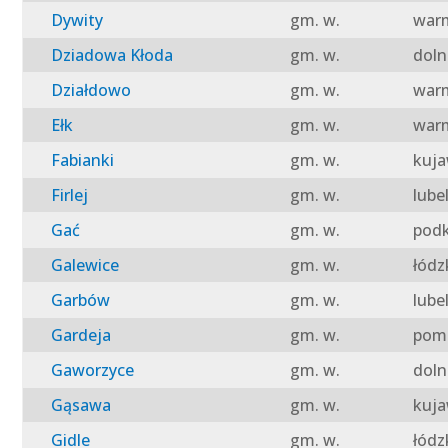
Dywity
gm. w.
warm
Dziadowa Kłoda
gm. w.
doln
Działdowo
gm. w.
warm
Ełk
gm. w.
warm
Fabianki
gm. w.
kuja
Firlej
gm. w.
lube
Gać
gm. w.
podk
Galewice
gm. w.
łódz
Garbów
gm. w.
lube
Gardeja
gm. w.
pomo
Gaworzyce
gm. w.
doln
Gąsawa
gm. w.
kuja
Gidle
gm. w.
łódz