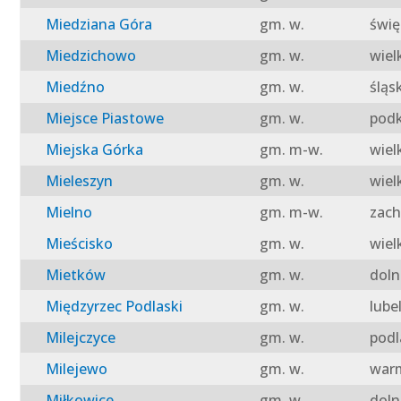
Miedziana Góra
gm. w.
świę
Miedzichowo
gm. w.
wiel
Miedźno
gm. w.
śląs
Miejsce Piastowe
gm. w.
podk
Miejska Górka
gm. m-w.
wiel
Mieleszyn
gm. w.
wiel
Mielno
gm. m-w.
zach
Mieścisko
gm. w.
wiel
Mietków
gm. w.
doln
Międzyrzec Podlaski
gm. w.
lube
Milejczyce
gm. w.
podl
Milejewo
gm. w.
warm
Miłkowice
gm. w.
doln