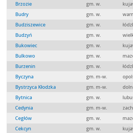
Brzozie
gm. w.
kuja
Budry
gm. w.
warm
Budziszewice
gm. w.
łódz
Budzyń
gm. w.
wiel
Bukowiec
gm. w.
kuja
Bulkowo
gm. w.
mazo
Burzenin
gm. w.
łódz
Byczyna
gm. m-w.
opol
Bystrzyca Kłodzka
gm. m-w.
doln
Bytnica
gm. w.
lubu
Cedynia
gm. m-w.
zach
Cegłów
gm. w.
mazo
Cekcyn
gm. w.
kuja