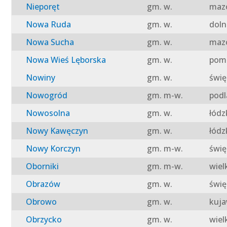
Nieporęt
gm. w.
mazo
Nowa Ruda
gm. w.
doln
Nowa Sucha
gm. w.
mazo
Nowa Wieś Lęborska
gm. w.
pomo
Nowiny
gm. w.
świę
Nowogród
gm. m-w.
podl
Nowosolna
gm. w.
łódz
Nowy Kawęczyn
gm. w.
łódz
Nowy Korczyn
gm. m-w.
świę
Oborniki
gm. m-w.
wiel
Obrazów
gm. w.
świę
Obrowo
gm. w.
kuja
Obrzycko
gm. w.
wiel