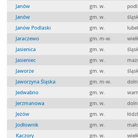
Janów
gm. w.
podl
Janów
gm. w.
śląs
Janów Podlaski
gm. w.
lube
Jaraczewo
gm. m-w.
wiel
Jasienica
gm. w.
śląs
Jasieniec
gm. w.
mazo
Jaworze
gm. w.
śląs
Jaworzyna Śląska
gm. m-w.
doln
Jedwabno
gm. w.
warm
Jerzmanowa
gm. w.
doln
Jeżów
gm. w.
łódz
Jodłownik
gm. w.
mało
Kaczory
gm. w.
wiel