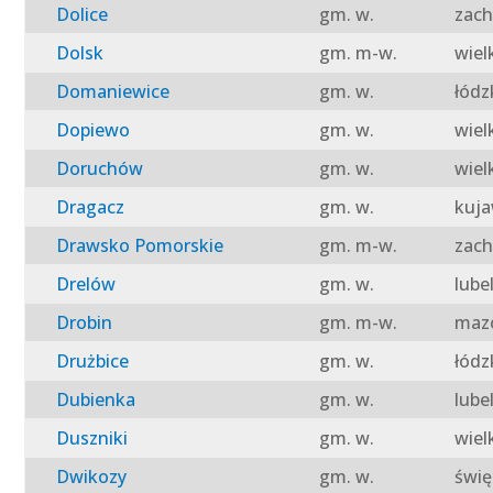
Dolice
gm. w.
zach
Dolsk
gm. m-w.
wiel
Domaniewice
gm. w.
łódz
Dopiewo
gm. w.
wiel
Doruchów
gm. w.
wiel
Dragacz
gm. w.
kuja
Drawsko Pomorskie
gm. m-w.
zach
Drelów
gm. w.
lube
Drobin
gm. m-w.
mazo
Drużbice
gm. w.
łódz
Dubienka
gm. w.
lube
Duszniki
gm. w.
wiel
Dwikozy
gm. w.
świę