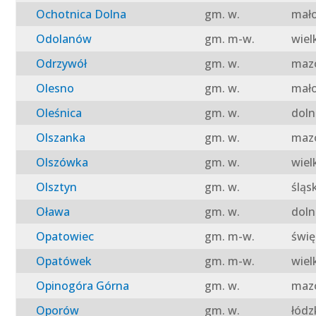
Ochotnica Dolna
gm. w.
mało
Odolanów
gm. m-w.
wiel
Odrzywół
gm. w.
mazo
Olesno
gm. w.
mało
Oleśnica
gm. w.
doln
Olszanka
gm. w.
mazo
Olszówka
gm. w.
wiel
Olsztyn
gm. w.
śląs
Oława
gm. w.
doln
Opatowiec
gm. m-w.
świę
Opatówek
gm. m-w.
wiel
Opinogóra Górna
gm. w.
mazo
Oporów
gm. w.
łódz