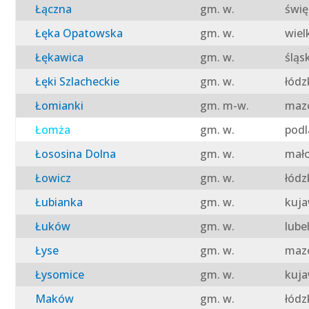
Łączna
gm. w.
świę
Łęka Opatowska
gm. w.
wiel
Łękawica
gm. w.
śląs
Łęki Szlacheckie
gm. w.
łódz
Łomianki
gm. m-w.
mazo
Łomża
gm. w.
podl
Łososina Dolna
gm. w.
mało
Łowicz
gm. w.
łódz
Łubianka
gm. w.
kuja
Łuków
gm. w.
lube
Łyse
gm. w.
mazo
Łysomice
gm. w.
kuja
Maków
gm. w.
łódz