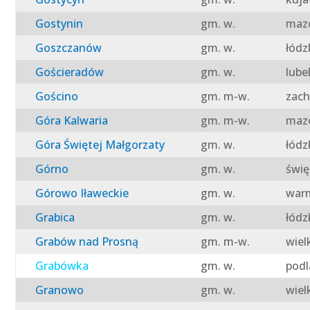
Gostynin
gm. w.
mazo
Goszczanów
gm. w.
łódz
Gościeradów
gm. w.
lube
Gościno
gm. m-w.
zach
Góra Kalwaria
gm. m-w.
mazo
Góra Świętej Małgorzaty
gm. w.
łódz
Górno
gm. w.
świę
Górowo Iławeckie
gm. w.
warm
Grabica
gm. w.
łódz
Grabów nad Prosną
gm. m-w.
wiel
Grabówka
gm. w.
podl
Granowo
gm. w.
wiel