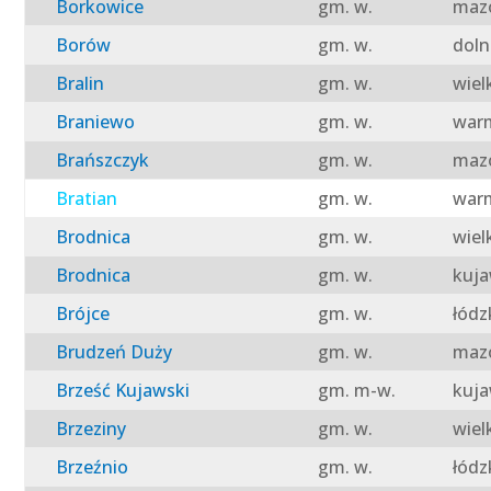
Borkowice
gm. w.
mazo
Borów
gm. w.
doln
Bralin
gm. w.
wiel
Braniewo
gm. w.
warm
Brańszczyk
gm. w.
mazo
Bratian
gm. w.
warm
Brodnica
gm. w.
wiel
Brodnica
gm. w.
kuja
Brójce
gm. w.
łódz
Brudzeń Duży
gm. w.
mazo
Brześć Kujawski
gm. m-w.
kuja
Brzeziny
gm. w.
wiel
Brzeźnio
gm. w.
łódz