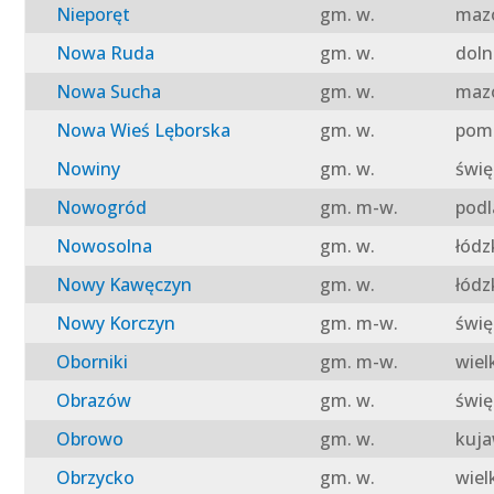
Nieporęt
gm. w.
mazo
Nowa Ruda
gm. w.
doln
Nowa Sucha
gm. w.
mazo
Nowa Wieś Lęborska
gm. w.
pomo
Nowiny
gm. w.
świę
Nowogród
gm. m-w.
podl
Nowosolna
gm. w.
łódz
Nowy Kawęczyn
gm. w.
łódz
Nowy Korczyn
gm. m-w.
świę
Oborniki
gm. m-w.
wiel
Obrazów
gm. w.
świę
Obrowo
gm. w.
kuja
Obrzycko
gm. w.
wiel