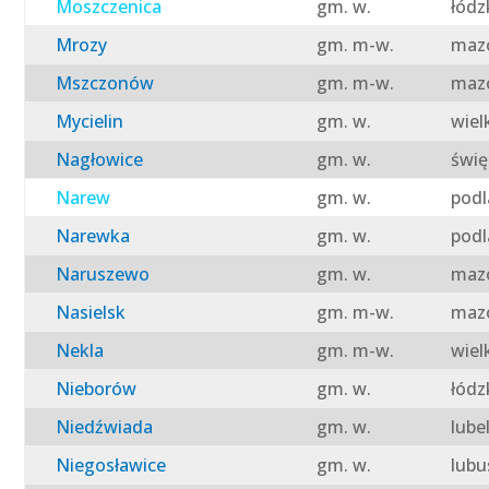
Moszczenica
gm. w.
łódz
Mrozy
gm. m-w.
mazo
Mszczonów
gm. m-w.
mazo
Mycielin
gm. w.
wiel
Nagłowice
gm. w.
świę
Narew
gm. w.
podl
Narewka
gm. w.
podl
Naruszewo
gm. w.
mazo
Nasielsk
gm. m-w.
mazo
Nekla
gm. m-w.
wiel
Nieborów
gm. w.
łódz
Niedźwiada
gm. w.
lube
Niegosławice
gm. w.
lubu