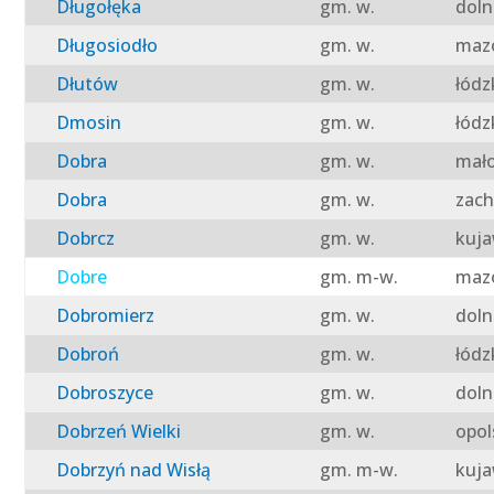
Długołęka
gm. w.
doln
Długosiodło
gm. w.
mazo
Dłutów
gm. w.
łódz
Dmosin
gm. w.
łódz
Dobra
gm. w.
mało
Dobra
gm. w.
zach
Dobrcz
gm. w.
kuja
Dobre
gm. m-w.
mazo
Dobromierz
gm. w.
doln
Dobroń
gm. w.
łódz
Dobroszyce
gm. w.
doln
Dobrzeń Wielki
gm. w.
opol
Dobrzyń nad Wisłą
gm. m-w.
kuja