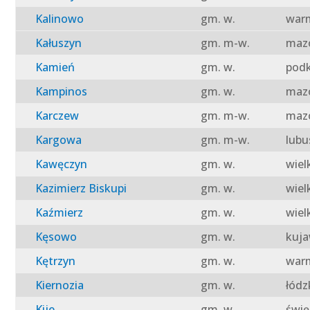
Kalinowo
gm. w.
warm
Kałuszyn
gm. m-w.
mazo
Kamień
gm. w.
podk
Kampinos
gm. w.
mazo
Karczew
gm. m-w.
mazo
Kargowa
gm. m-w.
lubu
Kawęczyn
gm. w.
wiel
Kazimierz Biskupi
gm. w.
wiel
Kaźmierz
gm. w.
wiel
Kęsowo
gm. w.
kuja
Kętrzyn
gm. w.
warm
Kiernozia
gm. w.
łódz
Kije
gm. w.
świę