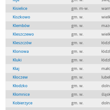
Kisielice
gm. m-w.
warm
Kiszkowo
gm. w.
wiel
Klembów
gm. w.
mazo
Kleszczewo
gm. w.
wiel
Kleszczów
gm. w.
łódz
Klonowa
gm. w.
łódz
Kluki
gm. w.
łódz
Kłaj
gm. w.
mało
Kłoczew
gm. w.
lube
Kłodzko
gm. w.
doln
Kłomnice
gm. w.
śląs
Kobierzyce
gm. w.
doln