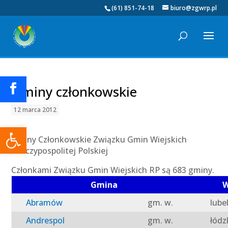
(61) 851-74-18
biuro@zgwrp.pl
Gminy członkowskie
12 marca 2012
Otwórz pasek narzędzi
Gminy Członkowskie Związku Gmin Wiejskich
Rzeczypospolitej Polskiej
Członkami Związku Gmin Wiejskich RP są 683 gminy.
Gmina
W
Abramów
gm. w.
lube
Andrespol
gm. w.
łódz