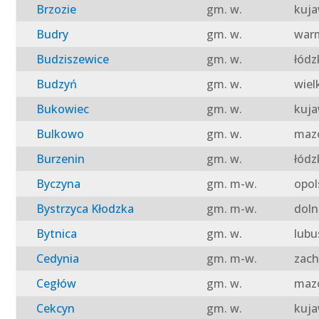
Brzozie
gm. w.
kuja
Budry
gm. w.
warm
Budziszewice
gm. w.
łódz
Budzyń
gm. w.
wiel
Bukowiec
gm. w.
kuja
Bulkowo
gm. w.
mazo
Burzenin
gm. w.
łódz
Byczyna
gm. m-w.
opol
Bystrzyca Kłodzka
gm. m-w.
doln
Bytnica
gm. w.
lubu
Cedynia
gm. m-w.
zach
Cegłów
gm. w.
mazo
Cekcyn
gm. w.
kuja