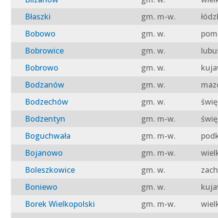
Błaszki
gm. m-w.
łódz
Bobowo
gm. w.
pomo
Bobrowice
gm. w.
lubu
Bobrowo
gm. w.
kuja
Bodzanów
gm. w.
mazo
Bodzechów
gm. w.
świę
Bodzentyn
gm. m-w.
świę
Boguchwała
gm. m-w.
podk
Bojanowo
gm. m-w.
wiel
Boleszkowice
gm. w.
zach
Boniewo
gm. w.
kuja
Borek Wielkopolski
gm. m-w.
wiel