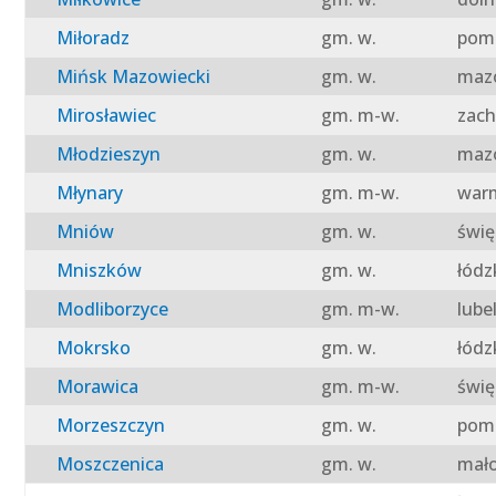
Miłoradz
gm. w.
pomo
Mińsk Mazowiecki
gm. w.
mazo
Mirosławiec
gm. m-w.
zach
Młodzieszyn
gm. w.
mazo
Młynary
gm. m-w.
warm
Mniów
gm. w.
świę
Mniszków
gm. w.
łódz
Modliborzyce
gm. m-w.
lube
Mokrsko
gm. w.
łódz
Morawica
gm. m-w.
świę
Morzeszczyn
gm. w.
pomo
Moszczenica
gm. w.
mało