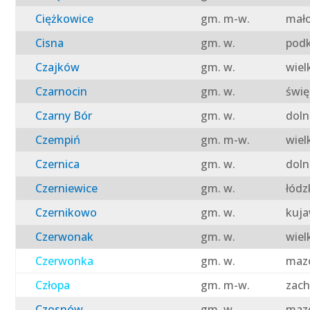
Ciężkowice
gm. m-w.
mało
Cisna
gm. w.
podk
Czajków
gm. w.
wiel
Czarnocin
gm. w.
świę
Czarny Bór
gm. w.
doln
Czempiń
gm. m-w.
wiel
Czernica
gm. w.
doln
Czerniewice
gm. w.
łódz
Czernikowo
gm. w.
kuja
Czerwonak
gm. w.
wiel
Czerwonka
gm. w.
mazo
Człopa
gm. m-w.
zach
Czosnów
gm. w.
mazo