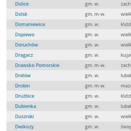
Dolice
gm. w.
zach
Dolsk
gm. m-w.
wiel
Domaniewice
gm. w.
łódz
Dopiewo
gm. w.
wiel
Doruchów
gm. w.
wiel
Dragacz
gm. w.
kuja
Drawsko Pomorskie
gm. m-w.
zach
Drelów
gm. w.
lube
Drobin
gm. m-w.
mazo
Drużbice
gm. w.
łódz
Dubienka
gm. w.
lube
Duszniki
gm. w.
wiel
Dwikozy
gm. w.
świę