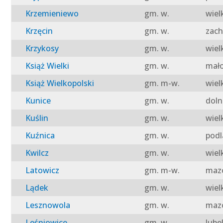
Krzemieniewo
gm. w.
wiel
Krzęcin
gm. w.
zach
Krzykosy
gm. w.
wiel
Książ Wielki
gm. w.
mało
Książ Wielkopolski
gm. m-w.
wiel
Kunice
gm. w.
doln
Kuślin
gm. w.
wiel
Kuźnica
gm. w.
podl
Kwilcz
gm. w.
wiel
Latowicz
gm. m-w.
mazo
Lądek
gm. w.
wiel
Lesznowola
gm. w.
mazo
Leśniowice
gm. w.
lube