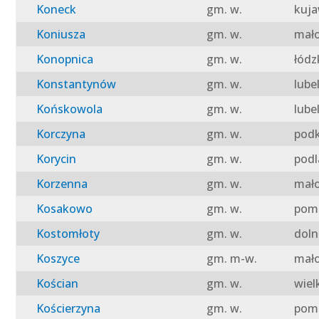
Koneck
gm. w.
kuja
Koniusza
gm. w.
mało
Konopnica
gm. w.
łódz
Konstantynów
gm. w.
lube
Końskowola
gm. w.
lube
Korczyna
gm. w.
podk
Korycin
gm. w.
podl
Korzenna
gm. w.
mało
Kosakowo
gm. w.
pomo
Kostomłoty
gm. w.
doln
Koszyce
gm. m-w.
mało
Kościan
gm. w.
wiel
Kościerzyna
gm. w.
pomo