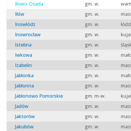
Iłowo-Osada
gm. w.
warm
Iłów
gm. w.
mazo
Inowłódz
gm. w.
łódz
Inowrocław
gm. w.
kuja
Istebna
gm. w.
śląs
Iwkowa
gm. w.
mało
Izabelin
gm. w.
mazo
Jabłonka
gm. w.
mało
Jabłonna
gm. w.
mazo
Jabłonowo Pomorskie
gm. m-w.
kuja
Jadów
gm. w.
mazo
Jaktorów
gm. w.
mazo
Jakubów
gm. w.
mazo