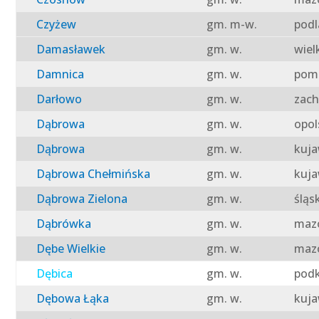
Czyżew
gm. m-w.
podl
Damasławek
gm. w.
wiel
Damnica
gm. w.
pomo
Darłowo
gm. w.
zach
Dąbrowa
gm. w.
opol
Dąbrowa
gm. w.
kuja
Dąbrowa Chełmińska
gm. w.
kuja
Dąbrowa Zielona
gm. w.
śląs
Dąbrówka
gm. w.
mazo
Dębe Wielkie
gm. w.
mazo
Dębica
gm. w.
podk
Dębowa Łąka
gm. w.
kuja