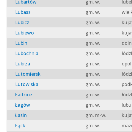
Lubartów
gm. w.
lube
Lubasz
gm. w.
wiel
Lubicz
gm. w.
kuja
Lubiewo
gm. w.
kuja
Lubin
gm. w.
doln
Lubochnia
gm. w.
łódz
Lubrza
gm. w.
opol
Lutomiersk
gm. w.
łódz
Lutowiska
gm. w.
podk
Ładzice
gm. w.
łódz
Łagów
gm. w.
lubu
Łasin
gm. m-w.
kuja
Łąck
gm. w.
mazo