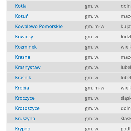
Kotla
gm. w.
doln
Kotuń
gm. w.
mazo
Kowalewo Pomorskie
gm. m-w.
kuja
Kowiesy
gm. w.
łódz
Koźminek
gm. w.
wiel
Krasne
gm. w.
mazo
Krasnystaw
gm. w.
lube
Kraśnik
gm. w.
lube
Krobia
gm. m-w.
wiel
Kroczyce
gm. w.
śląs
Krotoszyce
gm. w.
doln
Kruszyna
gm. w.
śląs
Krypno
gm. w.
podl