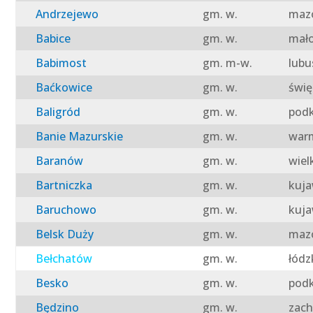
Andrzejewo
gm. w.
mazo
Babice
gm. w.
mało
Babimost
gm. m-w.
lubu
Baćkowice
gm. w.
świę
Baligród
gm. w.
podk
Banie Mazurskie
gm. w.
warm
Baranów
gm. w.
wiel
Bartniczka
gm. w.
kuja
Baruchowo
gm. w.
kuja
Belsk Duży
gm. w.
mazo
Bełchatów
gm. w.
łódz
Besko
gm. w.
podk
Będzino
gm. w.
zach