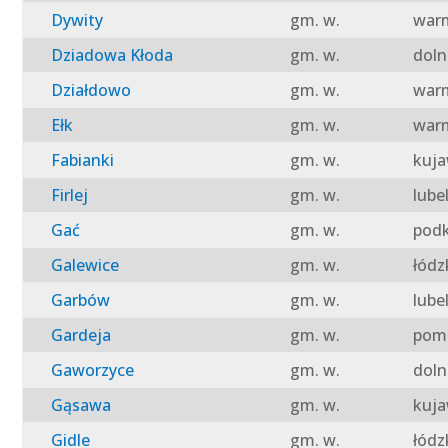
Dywity
gm. w.
warm
Dziadowa Kłoda
gm. w.
doln
Działdowo
gm. w.
warm
Ełk
gm. w.
warm
Fabianki
gm. w.
kuja
Firlej
gm. w.
lube
Gać
gm. w.
podk
Galewice
gm. w.
łódz
Garbów
gm. w.
lube
Gardeja
gm. w.
pomo
Gaworzyce
gm. w.
doln
Gąsawa
gm. w.
kuja
Gidle
gm. w.
łódz