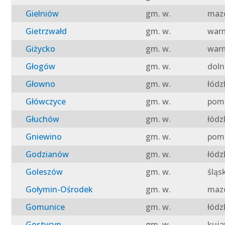
Gielniów
gm. w.
mazo
Gietrzwałd
gm. w.
warm
Giżycko
gm. w.
warm
Głogów
gm. w.
doln
Głowno
gm. w.
łódz
Główczyce
gm. w.
pomo
Głuchów
gm. w.
łódz
Gniewino
gm. w.
pomo
Godzianów
gm. w.
łódz
Goleszów
gm. w.
śląs
Gołymin-Ośrodek
gm. w.
mazo
Gomunice
gm. w.
łódz
Gostycyn
gm. w.
kuja