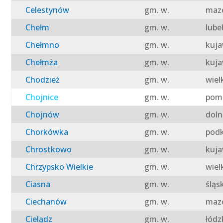
Celestynów
gm. w.
mazo
Chełm
gm. w.
lube
Chełmno
gm. w.
kuja
Chełmża
gm. w.
kuja
Chodzież
gm. w.
wiel
Chojnice
gm. w.
pomo
Chojnów
gm. w.
doln
Chorkówka
gm. w.
podk
Chrostkowo
gm. w.
kuja
Chrzypsko Wielkie
gm. w.
wiel
Ciasna
gm. w.
śląs
Ciechanów
gm. w.
mazo
Cielądz
gm. w.
łódz