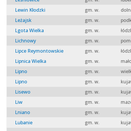
Lewin Kłodzki
gm. w.
doln
Leżajsk
gm. w.
podk
Lgota Wielka
gm. w.
łódz
Lichnowy
gm. w.
pomo
Lipce Reymontowskie
gm. w.
łódz
Lipnica Wielka
gm. w.
mało
Lipno
gm. w.
wiel
Lipno
gm. w.
kuja
Lisewo
gm. w.
kuja
Liw
gm. w.
mazo
Lniano
gm. w.
kuja
Lubanie
gm. w.
kuja