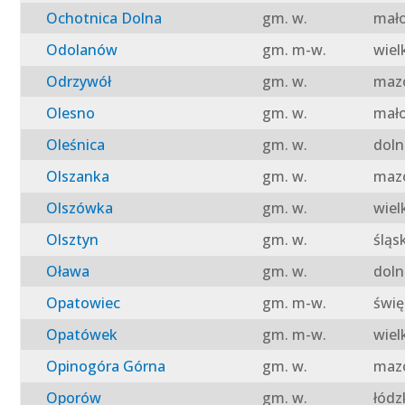
Ochotnica Dolna
gm. w.
mało
Odolanów
gm. m-w.
wiel
Odrzywół
gm. w.
mazo
Olesno
gm. w.
mało
Oleśnica
gm. w.
doln
Olszanka
gm. w.
mazo
Olszówka
gm. w.
wiel
Olsztyn
gm. w.
śląs
Oława
gm. w.
doln
Opatowiec
gm. m-w.
świę
Opatówek
gm. m-w.
wiel
Opinogóra Górna
gm. w.
mazo
Oporów
gm. w.
łódz