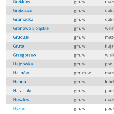
Grębków
gm. w.
mazo
Grębocice
gm. w.
doln
Gromadka
gm. w.
doln
Gronowo Elbląskie
gm. w.
warm
Grudusk
gm. w.
mazo
Gruta
gm. w.
kuja
Grzegorzew
gm. w.
wiel
Hajnówka
gm. w.
podl
Halinów
gm. m-w.
mazo
Hanna
gm. w.
lube
Harasiuki
gm. w.
podk
Huszlew
gm. w.
mazo
Hyżne
gm. w.
podk