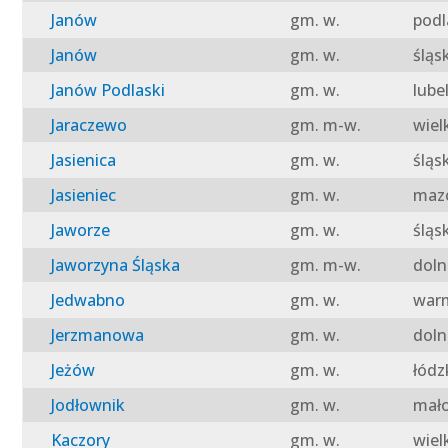
Janów
gm. w.
podl
Janów
gm. w.
śląs
Janów Podlaski
gm. w.
lube
Jaraczewo
gm. m-w.
wiel
Jasienica
gm. w.
śląs
Jasieniec
gm. w.
mazo
Jaworze
gm. w.
śląs
Jaworzyna Śląska
gm. m-w.
doln
Jedwabno
gm. w.
warm
Jerzmanowa
gm. w.
doln
Jeżów
gm. w.
łódz
Jodłownik
gm. w.
mało
Kaczory
gm. w.
wiel