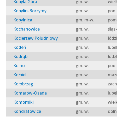
Kobyla Góra
gm. w.
wiel
Kobylin-Borzymy
gm. w.
podl
Kobylnica
gm. m-w.
pomo
Kochanowice
gm. w.
śląs
Kocierzew Południowy
gm. w.
łódz
Kodeń
gm. w.
lube
Kodrąb
gm. w.
łódz
Kolno
gm. w.
podl
Kołbiel
gm. w.
mazo
Kołobrzeg
gm. w.
zach
Komarów-Osada
gm. w.
lube
Komorniki
gm. w.
wiel
Kondratowice
gm. w.
doln