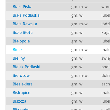
Biała Piska
gm. m-w.
warm
Biała Podlaska
gm. w.
lube
Biała Rawska
gm. m-w.
łódz
Białe Błota
gm. w.
kuja
Białopole
gm. w.
lube
Biecz
gm. m-w.
mało
Bieliny
gm. w.
świę
Bielsk Podlaski
gm. w.
podl
Bierutów
gm. m-w.
doln
Biesiekierz
gm. w.
zach
Biskupice
gm. w.
mało
Biszcza
gm. w.
lube
Blizanów
gm. w.
wiel