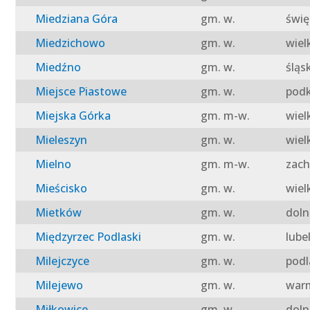
Miedziana Góra
gm. w.
świę
Miedzichowo
gm. w.
wiel
Miedźno
gm. w.
śląs
Miejsce Piastowe
gm. w.
podk
Miejska Górka
gm. m-w.
wiel
Mieleszyn
gm. w.
wiel
Mielno
gm. m-w.
zach
Mieścisko
gm. w.
wiel
Mietków
gm. w.
doln
Międzyrzec Podlaski
gm. w.
lube
Milejczyce
gm. w.
podl
Milejewo
gm. w.
warm
Miłkowice
gm. w.
doln