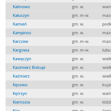
Kalinowo
gm. w.
warm
Kałuszyn
gm. m-w.
mazo
Kamień
gm. w.
podk
Kampinos
gm. w.
mazo
Karczew
gm. m-w.
mazo
Kargowa
gm. m-w.
lubu
Kawęczyn
gm. w.
wiel
Kazimierz Biskupi
gm. w.
wiel
Kaźmierz
gm. w.
wiel
Kęsowo
gm. w.
kuja
Kętrzyn
gm. w.
warm
Kiernozia
gm. w.
łódz
Kije
gm. w.
świę