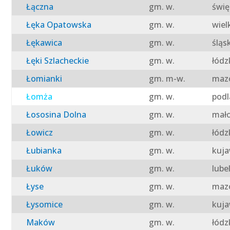
Łączna
gm. w.
świę
Łęka Opatowska
gm. w.
wiel
Łękawica
gm. w.
śląs
Łęki Szlacheckie
gm. w.
łódz
Łomianki
gm. m-w.
mazo
Łomża
gm. w.
podl
Łososina Dolna
gm. w.
mało
Łowicz
gm. w.
łódz
Łubianka
gm. w.
kuja
Łuków
gm. w.
lube
Łyse
gm. w.
mazo
Łysomice
gm. w.
kuja
Maków
gm. w.
łódz