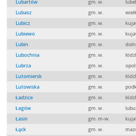
Lubartów
gm. w.
lube
Lubasz
gm. w.
wiel
Lubicz
gm. w.
kuja
Lubiewo
gm. w.
kuja
Lubin
gm. w.
doln
Lubochnia
gm. w.
łódz
Lubrza
gm. w.
opol
Lutomiersk
gm. w.
łódz
Lutowiska
gm. w.
podk
Ładzice
gm. w.
łódz
Łagów
gm. w.
lubu
Łasin
gm. m-w.
kuja
Łąck
gm. w.
mazo