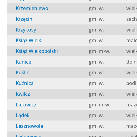
Krzemieniewo
gm. w.
wiel
Krzęcin
gm. w.
zach
Krzykosy
gm. w.
wiel
Książ Wielki
gm. w.
mało
Książ Wielkopolski
gm. m-w.
wiel
Kunice
gm. w.
doln
Kuślin
gm. w.
wiel
Kuźnica
gm. w.
podl
Kwilcz
gm. w.
wiel
Latowicz
gm. m-w.
mazo
Lądek
gm. w.
wiel
Lesznowola
gm. w.
mazo
Leśniowice
gm. w.
lube