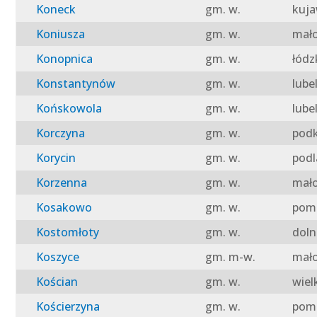
Koneck
gm. w.
kuja
Koniusza
gm. w.
mało
Konopnica
gm. w.
łódz
Konstantynów
gm. w.
lube
Końskowola
gm. w.
lube
Korczyna
gm. w.
podk
Korycin
gm. w.
podl
Korzenna
gm. w.
mało
Kosakowo
gm. w.
pomo
Kostomłoty
gm. w.
doln
Koszyce
gm. m-w.
mało
Kościan
gm. w.
wiel
Kościerzyna
gm. w.
pomo