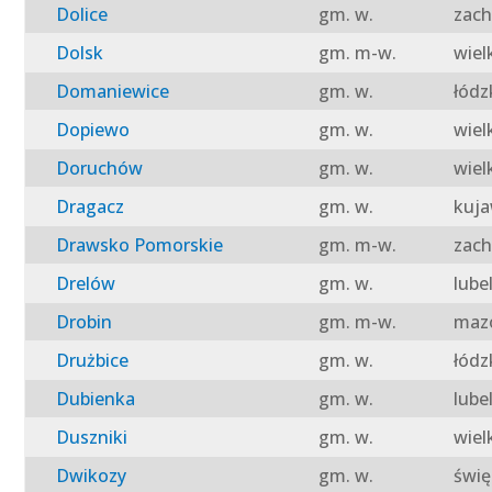
Dolice
gm. w.
zach
Dolsk
gm. m-w.
wiel
Domaniewice
gm. w.
łódz
Dopiewo
gm. w.
wiel
Doruchów
gm. w.
wiel
Dragacz
gm. w.
kuja
Drawsko Pomorskie
gm. m-w.
zach
Drelów
gm. w.
lube
Drobin
gm. m-w.
mazo
Drużbice
gm. w.
łódz
Dubienka
gm. w.
lube
Duszniki
gm. w.
wiel
Dwikozy
gm. w.
świę