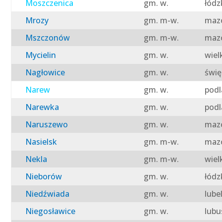
Moszczenica
gm. w.
łódz
Mrozy
gm. m-w.
mazo
Mszczonów
gm. m-w.
mazo
Mycielin
gm. w.
wiel
Nagłowice
gm. w.
świę
Narew
gm. w.
podl
Narewka
gm. w.
podl
Naruszewo
gm. w.
mazo
Nasielsk
gm. m-w.
mazo
Nekla
gm. m-w.
wiel
Nieborów
gm. w.
łódz
Niedźwiada
gm. w.
lube
Niegosławice
gm. w.
lubu