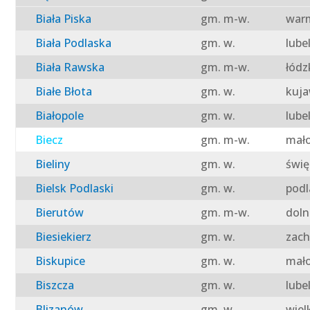
Biała Piska
gm. m-w.
warm
Biała Podlaska
gm. w.
lube
Biała Rawska
gm. m-w.
łódz
Białe Błota
gm. w.
kuja
Białopole
gm. w.
lube
Biecz
gm. m-w.
mało
Bieliny
gm. w.
świę
Bielsk Podlaski
gm. w.
podl
Bierutów
gm. m-w.
doln
Biesiekierz
gm. w.
zach
Biskupice
gm. w.
mało
Biszcza
gm. w.
lube
Blizanów
gm. w.
wiel