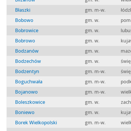
Błaszki
gm. m-w.
łódz
Bobowo
gm. w.
pomo
Bobrowice
gm. w.
lubu
Bobrowo
gm. w.
kuja
Bodzanów
gm. w.
mazo
Bodzechów
gm. w.
świę
Bodzentyn
gm. m-w.
świę
Boguchwała
gm. m-w.
podk
Bojanowo
gm. m-w.
wiel
Boleszkowice
gm. w.
zach
Boniewo
gm. w.
kuja
Borek Wielkopolski
gm. m-w.
wiel