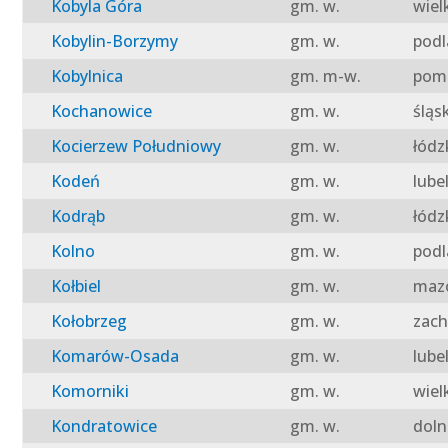
Kobyla Góra
gm. w.
wiel
Kobylin-Borzymy
gm. w.
podl
Kobylnica
gm. m-w.
pomo
Kochanowice
gm. w.
śląs
Kocierzew Południowy
gm. w.
łódz
Kodeń
gm. w.
lube
Kodrąb
gm. w.
łódz
Kolno
gm. w.
podl
Kołbiel
gm. w.
mazo
Kołobrzeg
gm. w.
zach
Komarów-Osada
gm. w.
lube
Komorniki
gm. w.
wiel
Kondratowice
gm. w.
doln