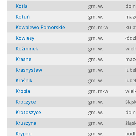
Kotla
gm. w.
doln
Kotuń
gm. w.
mazo
Kowalewo Pomorskie
gm. m-w.
kuja
Kowiesy
gm. w.
łódz
Koźminek
gm. w.
wiel
Krasne
gm. w.
mazo
Krasnystaw
gm. w.
lube
Kraśnik
gm. w.
lube
Krobia
gm. m-w.
wiel
Kroczyce
gm. w.
śląs
Krotoszyce
gm. w.
doln
Kruszyna
gm. w.
śląs
Krypno
gm. w.
podl