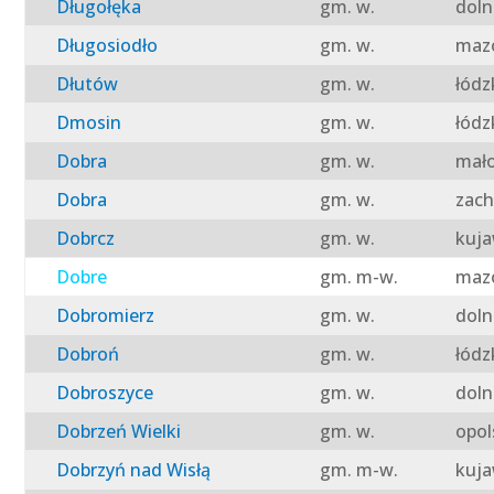
Długołęka
gm. w.
doln
Długosiodło
gm. w.
mazo
Dłutów
gm. w.
łódz
Dmosin
gm. w.
łódz
Dobra
gm. w.
mało
Dobra
gm. w.
zach
Dobrcz
gm. w.
kuja
Dobre
gm. m-w.
mazo
Dobromierz
gm. w.
doln
Dobroń
gm. w.
łódz
Dobroszyce
gm. w.
doln
Dobrzeń Wielki
gm. w.
opol
Dobrzyń nad Wisłą
gm. m-w.
kuja