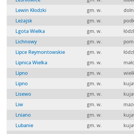
Lewin Kłodzki
gm. w.
doln
Leżajsk
gm. w.
podk
Lgota Wielka
gm. w.
łódz
Lichnowy
gm. w.
pomo
Lipce Reymontowskie
gm. w.
łódz
Lipnica Wielka
gm. w.
mało
Lipno
gm. w.
wiel
Lipno
gm. w.
kuja
Lisewo
gm. w.
kuja
Liw
gm. w.
mazo
Lniano
gm. w.
kuja
Lubanie
gm. w.
kuja