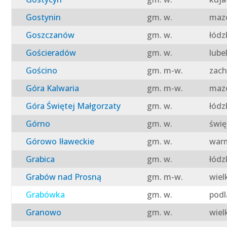
Gostynin
gm. w.
mazo
Goszczanów
gm. w.
łódz
Gościeradów
gm. w.
lube
Gościno
gm. m-w.
zach
Góra Kalwaria
gm. m-w.
mazo
Góra Świętej Małgorzaty
gm. w.
łódz
Górno
gm. w.
świę
Górowo Iławeckie
gm. w.
warm
Grabica
gm. w.
łódz
Grabów nad Prosną
gm. m-w.
wiel
Grabówka
gm. w.
podl
Granowo
gm. w.
wiel