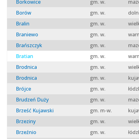
Borkowice
gm. w.
mazo
Borów
gm. w.
doln
Bralin
gm. w.
wiel
Braniewo
gm. w.
warm
Brańszczyk
gm. w.
mazo
Bratian
gm. w.
warm
Brodnica
gm. w.
wiel
Brodnica
gm. w.
kuja
Brójce
gm. w.
łódz
Brudzeń Duży
gm. w.
mazo
Brześć Kujawski
gm. m-w.
kuja
Brzeziny
gm. w.
wiel
Brzeźnio
gm. w.
łódz