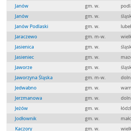
Janów
gm. w.
podl
Janów
gm. w.
śląs
Janów Podlaski
gm. w.
lube
Jaraczewo
gm. m-w.
wiel
Jasienica
gm. w.
śląs
Jasieniec
gm. w.
mazo
Jaworze
gm. w.
śląs
Jaworzyna Śląska
gm. m-w.
doln
Jedwabno
gm. w.
warm
Jerzmanowa
gm. w.
doln
Jeżów
gm. w.
łódz
Jodłownik
gm. w.
mało
Kaczory
gm. w.
wiel