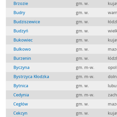
Brzozie
gm. w.
kuja
Budry
gm. w.
warm
Budziszewice
gm. w.
łódz
Budzyń
gm. w.
wiel
Bukowiec
gm. w.
kuja
Bulkowo
gm. w.
mazo
Burzenin
gm. w.
łódz
Byczyna
gm. m-w.
opol
Bystrzyca Kłodzka
gm. m-w.
doln
Bytnica
gm. w.
lubu
Cedynia
gm. m-w.
zach
Cegłów
gm. w.
mazo
Cekcyn
gm. w.
kuja