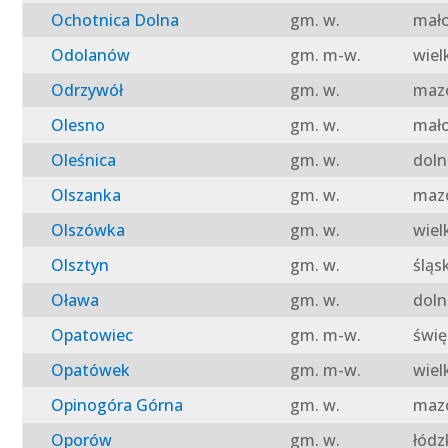
Ochotnica Dolna
gm. w.
mało
Odolanów
gm. m-w.
wiel
Odrzywół
gm. w.
mazo
Olesno
gm. w.
mało
Oleśnica
gm. w.
doln
Olszanka
gm. w.
mazo
Olszówka
gm. w.
wiel
Olsztyn
gm. w.
śląs
Oława
gm. w.
doln
Opatowiec
gm. m-w.
świę
Opatówek
gm. m-w.
wiel
Opinogóra Górna
gm. w.
mazo
Oporów
gm. w.
łódz