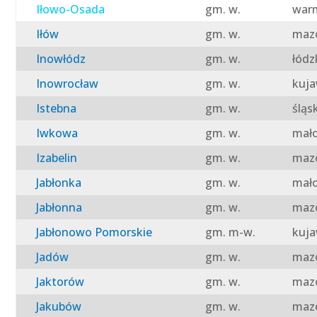
Iłowo-Osada
gm. w.
warm
Iłów
gm. w.
mazo
Inowłódz
gm. w.
łódz
Inowrocław
gm. w.
kuja
Istebna
gm. w.
śląs
Iwkowa
gm. w.
mało
Izabelin
gm. w.
mazo
Jabłonka
gm. w.
mało
Jabłonna
gm. w.
mazo
Jabłonowo Pomorskie
gm. m-w.
kuja
Jadów
gm. w.
mazo
Jaktorów
gm. w.
mazo
Jakubów
gm. w.
mazo