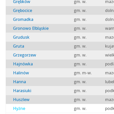
Grębków
gm. w.
mazo
Grębocice
gm. w.
doln
Gromadka
gm. w.
doln
Gronowo Elbląskie
gm. w.
warm
Grudusk
gm. w.
mazo
Gruta
gm. w.
kuja
Grzegorzew
gm. w.
wiel
Hajnówka
gm. w.
podl
Halinów
gm. m-w.
mazo
Hanna
gm. w.
lube
Harasiuki
gm. w.
podk
Huszlew
gm. w.
mazo
Hyżne
gm. w.
podk