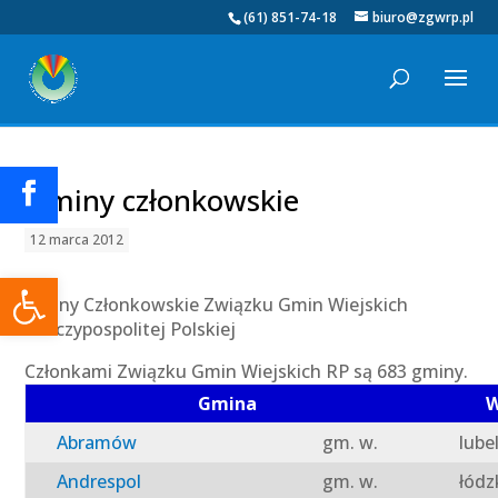
(61) 851-74-18
biuro@zgwrp.pl
Gminy członkowskie
12 marca 2012
Otwórz pasek narzędzi
Gminy Członkowskie Związku Gmin Wiejskich
Rzeczypospolitej Polskiej
Członkami Związku Gmin Wiejskich RP są 683 gminy.
Gmina
W
Abramów
gm. w.
lube
Andrespol
gm. w.
łódz