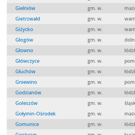
Gielniów
gm. w.
mazo
Gietrzwałd
gm. w.
warm
Giżycko
gm. w.
warm
Głogów
gm. w.
doln
Głowno
gm. w.
łódz
Główczyce
gm. w.
pomo
Głuchów
gm. w.
łódz
Gniewino
gm. w.
pomo
Godzianów
gm. w.
łódz
Goleszów
gm. w.
śląs
Gołymin-Ośrodek
gm. w.
mazo
Gomunice
gm. w.
łódz
Gostycyn
gm. w.
kuja