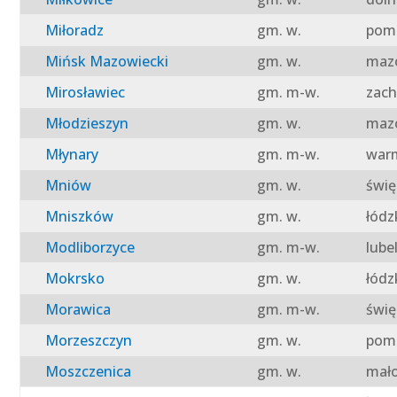
Miłoradz
gm. w.
pomo
Mińsk Mazowiecki
gm. w.
mazo
Mirosławiec
gm. m-w.
zach
Młodzieszyn
gm. w.
mazo
Młynary
gm. m-w.
warm
Mniów
gm. w.
świę
Mniszków
gm. w.
łódz
Modliborzyce
gm. m-w.
lube
Mokrsko
gm. w.
łódz
Morawica
gm. m-w.
świę
Morzeszczyn
gm. w.
pomo
Moszczenica
gm. w.
mało