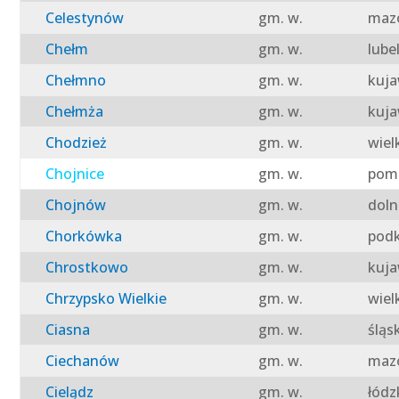
Celestynów
gm. w.
mazo
Chełm
gm. w.
lube
Chełmno
gm. w.
kuja
Chełmża
gm. w.
kuja
Chodzież
gm. w.
wiel
Chojnice
gm. w.
pomo
Chojnów
gm. w.
doln
Chorkówka
gm. w.
podk
Chrostkowo
gm. w.
kuja
Chrzypsko Wielkie
gm. w.
wiel
Ciasna
gm. w.
śląs
Ciechanów
gm. w.
mazo
Cielądz
gm. w.
łódz