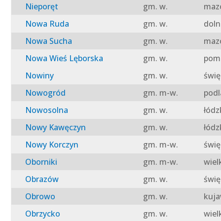
Nieporęt
gm. w.
mazo
Nowa Ruda
gm. w.
doln
Nowa Sucha
gm. w.
mazo
Nowa Wieś Lęborska
gm. w.
pomo
Nowiny
gm. w.
świę
Nowogród
gm. m-w.
podl
Nowosolna
gm. w.
łódz
Nowy Kawęczyn
gm. w.
łódz
Nowy Korczyn
gm. m-w.
świę
Oborniki
gm. m-w.
wiel
Obrazów
gm. w.
świę
Obrowo
gm. w.
kuja
Obrzycko
gm. w.
wiel