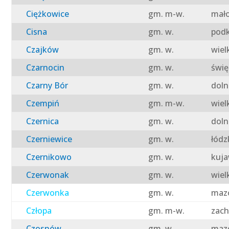
Ciężkowice
gm. m-w.
mało
Cisna
gm. w.
podk
Czajków
gm. w.
wiel
Czarnocin
gm. w.
świę
Czarny Bór
gm. w.
doln
Czempiń
gm. m-w.
wiel
Czernica
gm. w.
doln
Czerniewice
gm. w.
łódz
Czernikowo
gm. w.
kuja
Czerwonak
gm. w.
wiel
Czerwonka
gm. w.
mazo
Człopa
gm. m-w.
zach
Czosnów
gm. w.
mazo