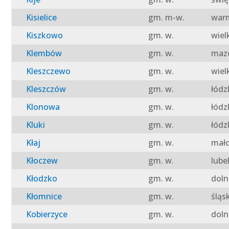
Kisielice
gm. m-w.
warm
Kiszkowo
gm. w.
wiel
Klembów
gm. w.
mazo
Kleszczewo
gm. w.
wiel
Kleszczów
gm. w.
łódz
Klonowa
gm. w.
łódz
Kluki
gm. w.
łódz
Kłaj
gm. w.
mało
Kłoczew
gm. w.
lube
Kłodzko
gm. w.
doln
Kłomnice
gm. w.
śląs
Kobierzyce
gm. w.
doln