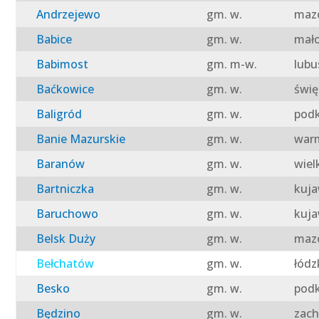
Andrzejewo
gm. w.
mazo
Babice
gm. w.
mało
Babimost
gm. m-w.
lubu
Baćkowice
gm. w.
świę
Baligród
gm. w.
podk
Banie Mazurskie
gm. w.
warm
Baranów
gm. w.
wiel
Bartniczka
gm. w.
kuja
Baruchowo
gm. w.
kuja
Belsk Duży
gm. w.
mazo
Bełchatów
gm. w.
łódz
Besko
gm. w.
podk
Będzino
gm. w.
zach