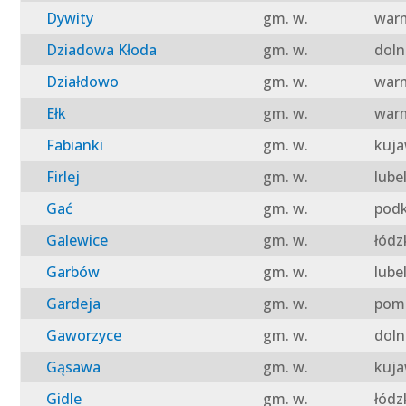
Dywity
gm. w.
warm
Dziadowa Kłoda
gm. w.
doln
Działdowo
gm. w.
warm
Ełk
gm. w.
warm
Fabianki
gm. w.
kuja
Firlej
gm. w.
lube
Gać
gm. w.
podk
Galewice
gm. w.
łódz
Garbów
gm. w.
lube
Gardeja
gm. w.
pomo
Gaworzyce
gm. w.
doln
Gąsawa
gm. w.
kuja
Gidle
gm. w.
łódz