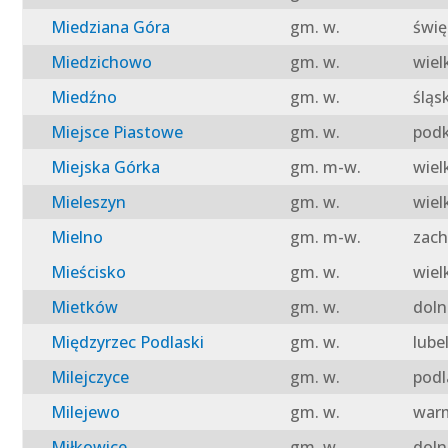
Miedziana Góra
gm. w.
świę
Miedzichowo
gm. w.
wiel
Miedźno
gm. w.
śląs
Miejsce Piastowe
gm. w.
podk
Miejska Górka
gm. m-w.
wiel
Mieleszyn
gm. w.
wiel
Mielno
gm. m-w.
zach
Mieścisko
gm. w.
wiel
Mietków
gm. w.
doln
Międzyrzec Podlaski
gm. w.
lube
Milejczyce
gm. w.
podl
Milejewo
gm. w.
warm
Miłkowice
gm. w.
doln