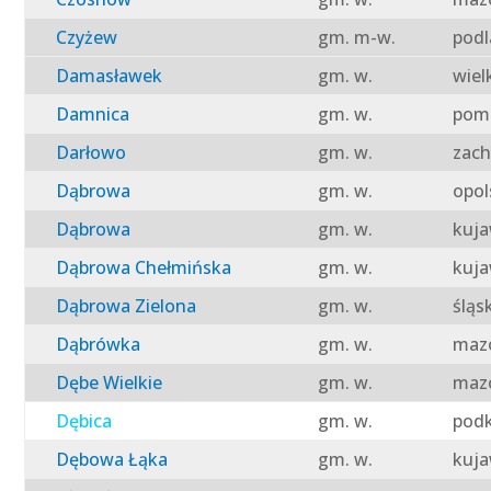
Czyżew
gm. m-w.
podl
Damasławek
gm. w.
wiel
Damnica
gm. w.
pomo
Darłowo
gm. w.
zach
Dąbrowa
gm. w.
opol
Dąbrowa
gm. w.
kuja
Dąbrowa Chełmińska
gm. w.
kuja
Dąbrowa Zielona
gm. w.
śląs
Dąbrówka
gm. w.
mazo
Dębe Wielkie
gm. w.
mazo
Dębica
gm. w.
podk
Dębowa Łąka
gm. w.
kuja