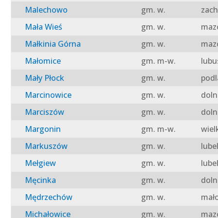
Malechowo
gm. w.
zach
Mała Wieś
gm. w.
mazo
Małkinia Górna
gm. w.
mazo
Małomice
gm. m-w.
lubu
Mały Płock
gm. w.
podl
Marcinowice
gm. w.
doln
Marciszów
gm. w.
doln
Margonin
gm. m-w.
wiel
Markuszów
gm. w.
lube
Mełgiew
gm. w.
lube
Męcinka
gm. w.
doln
Mędrzechów
gm. w.
mało
Michałowice
gm. w.
mazo