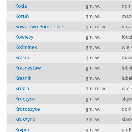
Kotla
gm. w.
doln
Kotuń
gm. w.
mazo
Kowalewo Pomorskie
gm. m-w.
kuja
Kowiesy
gm. w.
łódz
Koźminek
gm. w.
wiel
Krasne
gm. w.
mazo
Krasnystaw
gm. w.
lube
Kraśnik
gm. w.
lube
Krobia
gm. m-w.
wiel
Kroczyce
gm. w.
śląs
Krotoszyce
gm. w.
doln
Kruszyna
gm. w.
śląs
Krypno
gm. w.
podl