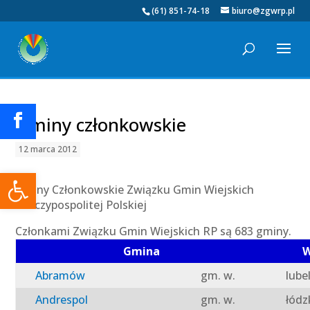
(61) 851-74-18
biuro@zgwrp.pl
Gminy członkowskie
12 marca 2012
Otwórz pasek narzędzi
Gminy Członkowskie Związku Gmin Wiejskich
Rzeczypospolitej Polskiej
Członkami Związku Gmin Wiejskich RP są 683 gminy.
Gmina
W
Abramów
gm. w.
lube
Andrespol
gm. w.
łódz