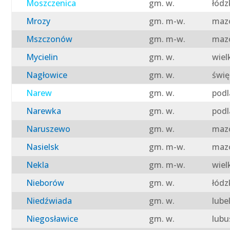
Moszczenica
gm. w.
łódz
Mrozy
gm. m-w.
mazo
Mszczonów
gm. m-w.
mazo
Mycielin
gm. w.
wiel
Nagłowice
gm. w.
świę
Narew
gm. w.
podl
Narewka
gm. w.
podl
Naruszewo
gm. w.
mazo
Nasielsk
gm. m-w.
mazo
Nekla
gm. m-w.
wiel
Nieborów
gm. w.
łódz
Niedźwiada
gm. w.
lube
Niegosławice
gm. w.
lubu