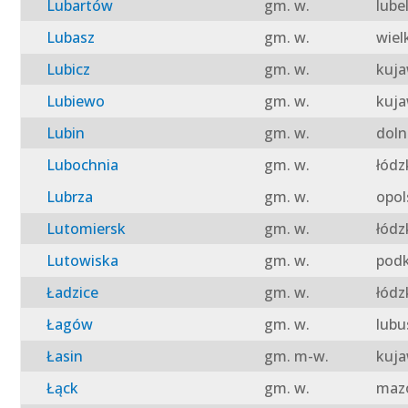
Lubartów
gm. w.
lube
Lubasz
gm. w.
wiel
Lubicz
gm. w.
kuja
Lubiewo
gm. w.
kuja
Lubin
gm. w.
doln
Lubochnia
gm. w.
łódz
Lubrza
gm. w.
opol
Lutomiersk
gm. w.
łódz
Lutowiska
gm. w.
podk
Ładzice
gm. w.
łódz
Łagów
gm. w.
lubu
Łasin
gm. m-w.
kuja
Łąck
gm. w.
mazo