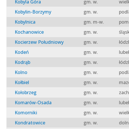
Kobyla Góra
gm. w.
wiel
Kobylin-Borzymy
gm. w.
podl
Kobylnica
gm. m-w.
pomo
Kochanowice
gm. w.
śląs
Kocierzew Południowy
gm. w.
łódz
Kodeń
gm. w.
lube
Kodrąb
gm. w.
łódz
Kolno
gm. w.
podl
Kołbiel
gm. w.
mazo
Kołobrzeg
gm. w.
zach
Komarów-Osada
gm. w.
lube
Komorniki
gm. w.
wiel
Kondratowice
gm. w.
doln