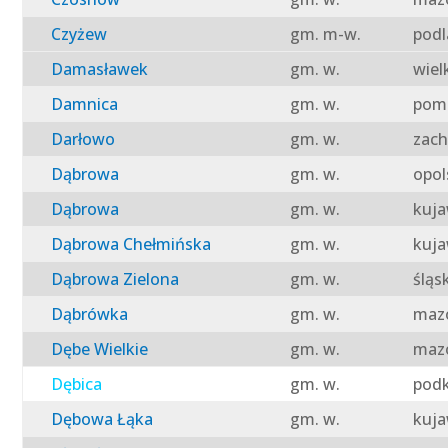
Czyżew
gm. m-w.
podl
Damasławek
gm. w.
wiel
Damnica
gm. w.
pomo
Darłowo
gm. w.
zach
Dąbrowa
gm. w.
opol
Dąbrowa
gm. w.
kuja
Dąbrowa Chełmińska
gm. w.
kuja
Dąbrowa Zielona
gm. w.
śląs
Dąbrówka
gm. w.
mazo
Dębe Wielkie
gm. w.
mazo
Dębica
gm. w.
podk
Dębowa Łąka
gm. w.
kuja