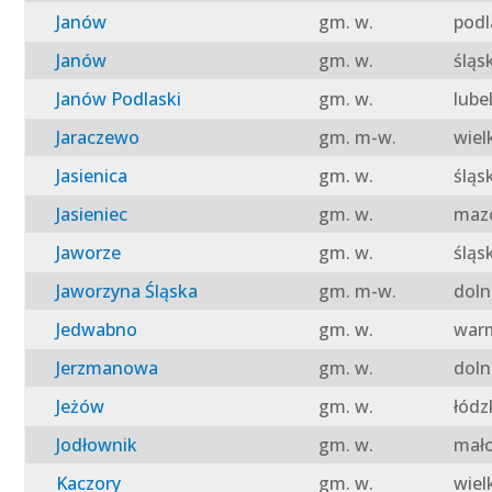
Janów
gm. w.
podl
Janów
gm. w.
śląs
Janów Podlaski
gm. w.
lube
Jaraczewo
gm. m-w.
wiel
Jasienica
gm. w.
śląs
Jasieniec
gm. w.
mazo
Jaworze
gm. w.
śląs
Jaworzyna Śląska
gm. m-w.
doln
Jedwabno
gm. w.
warm
Jerzmanowa
gm. w.
doln
Jeżów
gm. w.
łódz
Jodłownik
gm. w.
mało
Kaczory
gm. w.
wiel