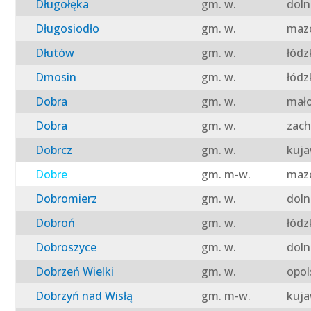
Długołęka
gm. w.
doln
Długosiodło
gm. w.
mazo
Dłutów
gm. w.
łódz
Dmosin
gm. w.
łódz
Dobra
gm. w.
mało
Dobra
gm. w.
zach
Dobrcz
gm. w.
kuja
Dobre
gm. m-w.
mazo
Dobromierz
gm. w.
doln
Dobroń
gm. w.
łódz
Dobroszyce
gm. w.
doln
Dobrzeń Wielki
gm. w.
opol
Dobrzyń nad Wisłą
gm. m-w.
kuja