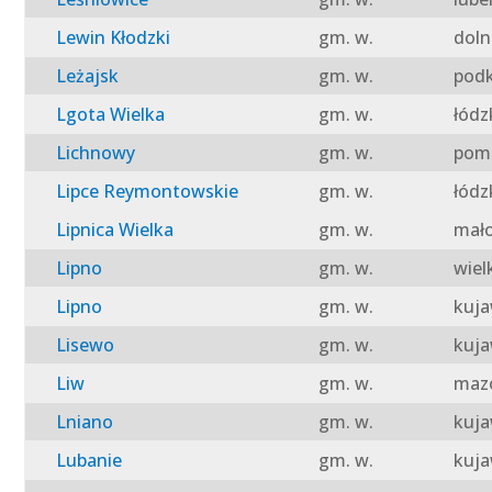
Lewin Kłodzki
gm. w.
doln
Leżajsk
gm. w.
podk
Lgota Wielka
gm. w.
łódz
Lichnowy
gm. w.
pomo
Lipce Reymontowskie
gm. w.
łódz
Lipnica Wielka
gm. w.
mało
Lipno
gm. w.
wiel
Lipno
gm. w.
kuja
Lisewo
gm. w.
kuja
Liw
gm. w.
mazo
Lniano
gm. w.
kuja
Lubanie
gm. w.
kuja