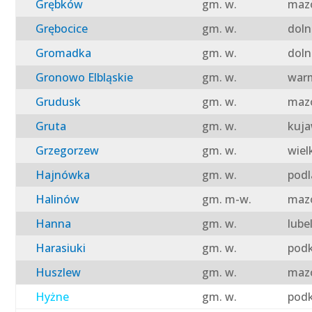
Grębków
gm. w.
mazo
Grębocice
gm. w.
doln
Gromadka
gm. w.
doln
Gronowo Elbląskie
gm. w.
warm
Grudusk
gm. w.
mazo
Gruta
gm. w.
kuja
Grzegorzew
gm. w.
wiel
Hajnówka
gm. w.
podl
Halinów
gm. m-w.
mazo
Hanna
gm. w.
lube
Harasiuki
gm. w.
podk
Huszlew
gm. w.
mazo
Hyżne
gm. w.
podk