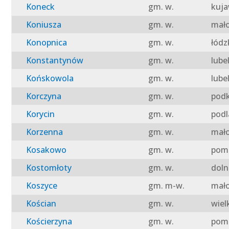
Koneck
gm. w.
kuja
Koniusza
gm. w.
mało
Konopnica
gm. w.
łódz
Konstantynów
gm. w.
lube
Końskowola
gm. w.
lube
Korczyna
gm. w.
podk
Korycin
gm. w.
podl
Korzenna
gm. w.
mało
Kosakowo
gm. w.
pomo
Kostomłoty
gm. w.
doln
Koszyce
gm. m-w.
mało
Kościan
gm. w.
wiel
Kościerzyna
gm. w.
pomo