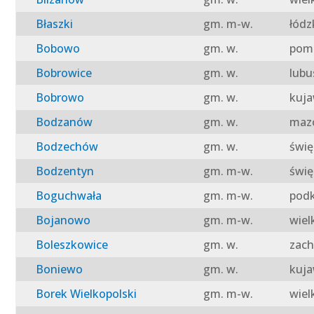
Błaszki
gm. m-w.
łódz
Bobowo
gm. w.
pomo
Bobrowice
gm. w.
lubu
Bobrowo
gm. w.
kuja
Bodzanów
gm. w.
mazo
Bodzechów
gm. w.
świę
Bodzentyn
gm. m-w.
świę
Boguchwała
gm. m-w.
podk
Bojanowo
gm. m-w.
wiel
Boleszkowice
gm. w.
zach
Boniewo
gm. w.
kuja
Borek Wielkopolski
gm. m-w.
wiel