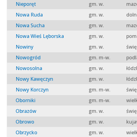
Nieporęt
gm. w.
mazo
Nowa Ruda
gm. w.
doln
Nowa Sucha
gm. w.
mazo
Nowa Wieś Lęborska
gm. w.
pomo
Nowiny
gm. w.
świę
Nowogród
gm. m-w.
podl
Nowosolna
gm. w.
łódz
Nowy Kawęczyn
gm. w.
łódz
Nowy Korczyn
gm. m-w.
świę
Oborniki
gm. m-w.
wiel
Obrazów
gm. w.
świę
Obrowo
gm. w.
kuja
Obrzycko
gm. w.
wiel