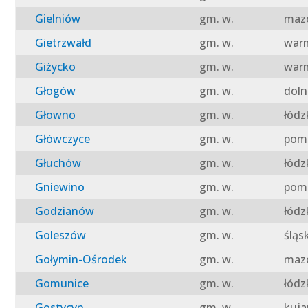
Gielniów
gm. w.
mazo
Gietrzwałd
gm. w.
warm
Giżycko
gm. w.
warm
Głogów
gm. w.
doln
Głowno
gm. w.
łódz
Główczyce
gm. w.
pomo
Głuchów
gm. w.
łódz
Gniewino
gm. w.
pomo
Godzianów
gm. w.
łódz
Goleszów
gm. w.
śląs
Gołymin-Ośrodek
gm. w.
mazo
Gomunice
gm. w.
łódz
Gostycyn
gm. w.
kuja