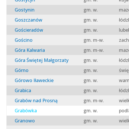
Gostynin
gm. w.
mazo
Goszczanów
gm. w.
łódz
Gościeradów
gm. w.
lube
Gościno
gm. m-w.
zach
Góra Kalwaria
gm. m-w.
mazo
Góra Świętej Małgorzaty
gm. w.
łódz
Górno
gm. w.
świę
Górowo Iławeckie
gm. w.
warm
Grabica
gm. w.
łódz
Grabów nad Prosną
gm. m-w.
wiel
Grabówka
gm. w.
podl
Granowo
gm. w.
wiel