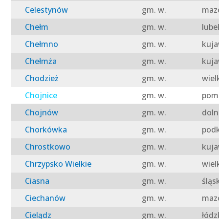
Celestynów
gm. w.
mazo
Chełm
gm. w.
lube
Chełmno
gm. w.
kuja
Chełmża
gm. w.
kuja
Chodzież
gm. w.
wiel
Chojnice
gm. w.
pomo
Chojnów
gm. w.
doln
Chorkówka
gm. w.
podk
Chrostkowo
gm. w.
kuja
Chrzypsko Wielkie
gm. w.
wiel
Ciasna
gm. w.
śląs
Ciechanów
gm. w.
mazo
Cielądz
gm. w.
łódz