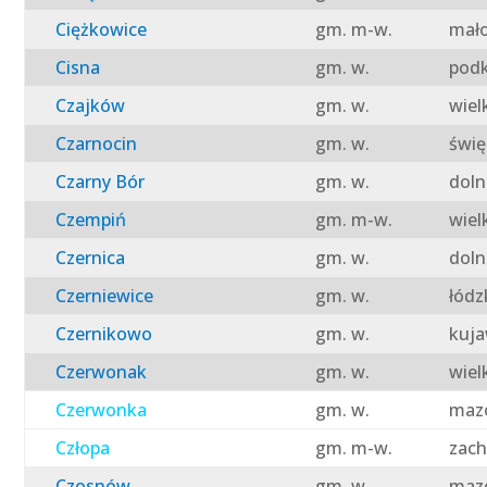
Ciężkowice
gm. m-w.
mało
Cisna
gm. w.
podk
Czajków
gm. w.
wiel
Czarnocin
gm. w.
świę
Czarny Bór
gm. w.
doln
Czempiń
gm. m-w.
wiel
Czernica
gm. w.
doln
Czerniewice
gm. w.
łódz
Czernikowo
gm. w.
kuja
Czerwonak
gm. w.
wiel
Czerwonka
gm. w.
mazo
Człopa
gm. m-w.
zach
Czosnów
gm. w.
mazo