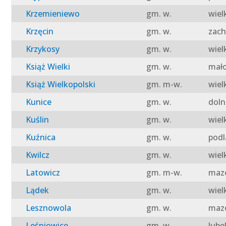
Krzemieniewo
gm. w.
wiel
Krzęcin
gm. w.
zach
Krzykosy
gm. w.
wiel
Książ Wielki
gm. w.
mało
Książ Wielkopolski
gm. m-w.
wiel
Kunice
gm. w.
doln
Kuślin
gm. w.
wiel
Kuźnica
gm. w.
podl
Kwilcz
gm. w.
wiel
Latowicz
gm. m-w.
mazo
Lądek
gm. w.
wiel
Lesznowola
gm. w.
mazo
Leśniowice
gm. w.
lube