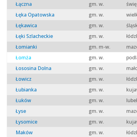
Łączna
gm. w.
świę
Łęka Opatowska
gm. w.
wiel
Łękawica
gm. w.
śląs
Łęki Szlacheckie
gm. w.
łódz
Łomianki
gm. m-w.
mazo
Łomża
gm. w.
podl
Łososina Dolna
gm. w.
mało
Łowicz
gm. w.
łódz
Łubianka
gm. w.
kuja
Łuków
gm. w.
lube
Łyse
gm. w.
mazo
Łysomice
gm. w.
kuja
Maków
gm. w.
łódz