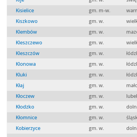
Kisielice
gm. m-w.
warm
Kiszkowo
gm. w.
wiel
Klembów
gm. w.
mazo
Kleszczewo
gm. w.
wiel
Kleszczów
gm. w.
łódz
Klonowa
gm. w.
łódz
Kluki
gm. w.
łódz
Kłaj
gm. w.
mało
Kłoczew
gm. w.
lube
Kłodzko
gm. w.
doln
Kłomnice
gm. w.
śląs
Kobierzyce
gm. w.
doln