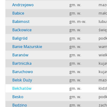
Andrzejewo
gm. w.
mazo
Babice
gm. w.
mało
Babimost
gm. m-w.
lubu
Baćkowice
gm. w.
świę
Baligród
gm. w.
podk
Banie Mazurskie
gm. w.
warm
Baranów
gm. w.
wiel
Bartniczka
gm. w.
kuja
Baruchowo
gm. w.
kuja
Belsk Duży
gm. w.
mazo
Bełchatów
gm. w.
łódz
Besko
gm. w.
podk
Będzino
gm. w.
zach