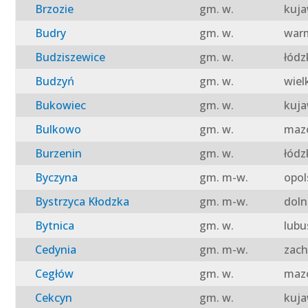
Brzozie
gm. w.
kuja
Budry
gm. w.
warm
Budziszewice
gm. w.
łódz
Budzyń
gm. w.
wiel
Bukowiec
gm. w.
kuja
Bulkowo
gm. w.
mazo
Burzenin
gm. w.
łódz
Byczyna
gm. m-w.
opol
Bystrzyca Kłodzka
gm. m-w.
doln
Bytnica
gm. w.
lubu
Cedynia
gm. m-w.
zach
Cegłów
gm. w.
mazo
Cekcyn
gm. w.
kuja