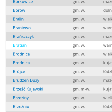
Borkowice
gm. w.
mazo
Borów
gm. w.
doln
Bralin
gm. w.
wiel
Braniewo
gm. w.
warm
Brańszczyk
gm. w.
mazo
Bratian
gm. w.
warm
Brodnica
gm. w.
wiel
Brodnica
gm. w.
kuja
Brójce
gm. w.
łódz
Brudzeń Duży
gm. w.
mazo
Brześć Kujawski
gm. m-w.
kuja
Brzeziny
gm. w.
wiel
Brzeźnio
gm. w.
łódz