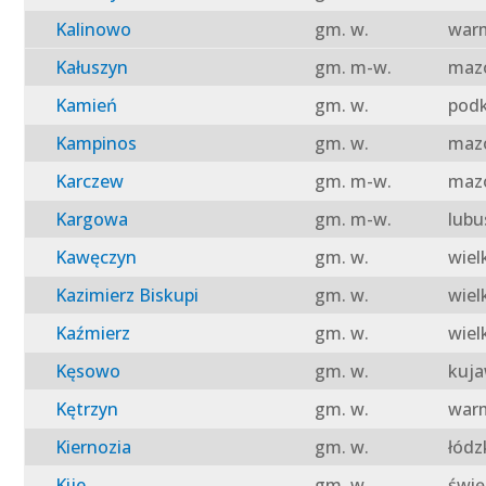
Kalinowo
gm. w.
warm
Kałuszyn
gm. m-w.
mazo
Kamień
gm. w.
podk
Kampinos
gm. w.
mazo
Karczew
gm. m-w.
mazo
Kargowa
gm. m-w.
lubu
Kawęczyn
gm. w.
wiel
Kazimierz Biskupi
gm. w.
wiel
Kaźmierz
gm. w.
wiel
Kęsowo
gm. w.
kuja
Kętrzyn
gm. w.
warm
Kiernozia
gm. w.
łódz
Kije
gm. w.
świę