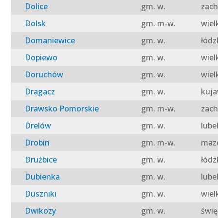
Dolice
gm. w.
zach
Dolsk
gm. m-w.
wiel
Domaniewice
gm. w.
łódz
Dopiewo
gm. w.
wiel
Doruchów
gm. w.
wiel
Dragacz
gm. w.
kuja
Drawsko Pomorskie
gm. m-w.
zach
Drelów
gm. w.
lube
Drobin
gm. m-w.
mazo
Drużbice
gm. w.
łódz
Dubienka
gm. w.
lube
Duszniki
gm. w.
wiel
Dwikozy
gm. w.
świę