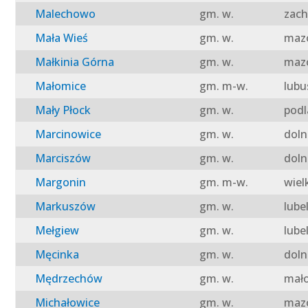
Malechowo
gm. w.
zach
Mała Wieś
gm. w.
mazo
Małkinia Górna
gm. w.
mazo
Małomice
gm. m-w.
lubu
Mały Płock
gm. w.
podl
Marcinowice
gm. w.
doln
Marciszów
gm. w.
doln
Margonin
gm. m-w.
wiel
Markuszów
gm. w.
lube
Mełgiew
gm. w.
lube
Męcinka
gm. w.
doln
Mędrzechów
gm. w.
mało
Michałowice
gm. w.
mazo