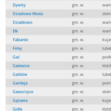
Dywity
gm. w.
warm
Dziadowa Kłoda
gm. w.
doln
Działdowo
gm. w.
warm
Ełk
gm. w.
warm
Fabianki
gm. w.
kuja
Firlej
gm. w.
lube
Gać
gm. w.
podk
Galewice
gm. w.
łódz
Garbów
gm. w.
lube
Gardeja
gm. w.
pomo
Gaworzyce
gm. w.
doln
Gąsawa
gm. w.
kuja
Gidle
gm. w.
łódz