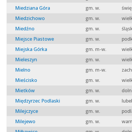
Miedziana Góra
gm. w.
świę
Miedzichowo
gm. w.
wiel
Miedźno
gm. w.
śląs
Miejsce Piastowe
gm. w.
podk
Miejska Górka
gm. m-w.
wiel
Mieleszyn
gm. w.
wiel
Mielno
gm. m-w.
zach
Mieścisko
gm. w.
wiel
Mietków
gm. w.
doln
Międzyrzec Podlaski
gm. w.
lube
Milejczyce
gm. w.
podl
Milejewo
gm. w.
warm
Miłkowice
gm. w.
doln