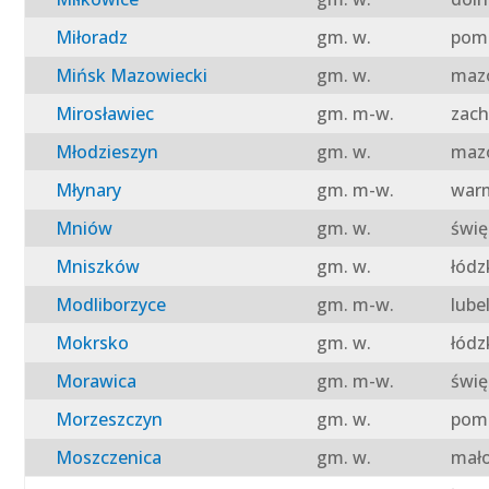
Miłoradz
gm. w.
pomo
Mińsk Mazowiecki
gm. w.
mazo
Mirosławiec
gm. m-w.
zach
Młodzieszyn
gm. w.
mazo
Młynary
gm. m-w.
warm
Mniów
gm. w.
świę
Mniszków
gm. w.
łódz
Modliborzyce
gm. m-w.
lube
Mokrsko
gm. w.
łódz
Morawica
gm. m-w.
świę
Morzeszczyn
gm. w.
pomo
Moszczenica
gm. w.
mało