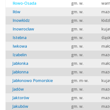
Iłowo-Osada
gm. w.
warm
Iłów
gm. w.
mazo
Inowłódz
gm. w.
łódz
Inowrocław
gm. w.
kuja
Istebna
gm. w.
śląs
Iwkowa
gm. w.
mało
Izabelin
gm. w.
mazo
Jabłonka
gm. w.
mało
Jabłonna
gm. w.
mazo
Jabłonowo Pomorskie
gm. m-w.
kuja
Jadów
gm. w.
mazo
Jaktorów
gm. w.
mazo
Jakubów
gm. w.
mazo