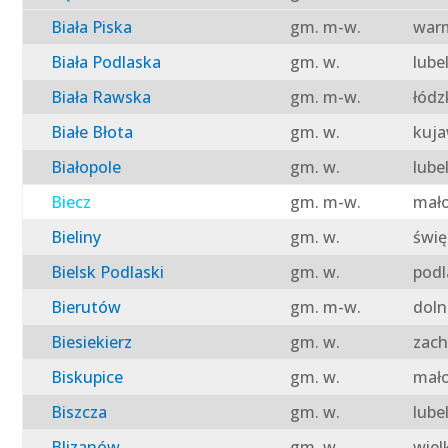
Biała Piska
gm. m-w.
warm
Biała Podlaska
gm. w.
lube
Biała Rawska
gm. m-w.
łódz
Białe Błota
gm. w.
kuja
Białopole
gm. w.
lube
Biecz
gm. m-w.
mało
Bieliny
gm. w.
świę
Bielsk Podlaski
gm. w.
podl
Bierutów
gm. m-w.
doln
Biesiekierz
gm. w.
zach
Biskupice
gm. w.
mało
Biszcza
gm. w.
lube
Blizanów
gm. w.
wiel