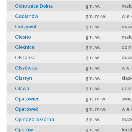
Ochotnica Dolna
gm. w.
mało
Odolanów
gm. m-w.
wiel
Odrzywół
gm. w.
mazo
Olesno
gm. w.
mało
Oleśnica
gm. w.
doln
Olszanka
gm. w.
mazo
Olszówka
gm. w.
wiel
Olsztyn
gm. w.
śląs
Oława
gm. w.
doln
Opatowiec
gm. m-w.
świę
Opatówek
gm. m-w.
wiel
Opinogóra Górna
gm. w.
mazo
Oporów
gm. w.
łódz