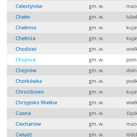
Celestynów
gm. w.
mazo
Chełm
gm. w.
lube
Chełmno
gm. w.
kuja
Chełmża
gm. w.
kuja
Chodzież
gm. w.
wiel
Chojnice
gm. w.
pomo
Chojnów
gm. w.
doln
Chorkówka
gm. w.
podk
Chrostkowo
gm. w.
kuja
Chrzypsko Wielkie
gm. w.
wiel
Ciasna
gm. w.
śląs
Ciechanów
gm. w.
mazo
Cielądz
gm. w.
łódz