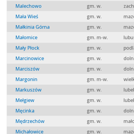
Malechowo
gm. w.
zach
Mała Wieś
gm. w.
mazo
Małkinia Górna
gm. w.
mazo
Małomice
gm. m-w.
lubu
Mały Płock
gm. w.
podl
Marcinowice
gm. w.
doln
Marciszów
gm. w.
doln
Margonin
gm. m-w.
wiel
Markuszów
gm. w.
lube
Mełgiew
gm. w.
lube
Męcinka
gm. w.
doln
Mędrzechów
gm. w.
mało
Michałowice
gm. w.
mazo