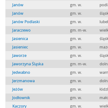
Janów
gm. w.
podl
Janów
gm. w.
śląs
Janów Podlaski
gm. w.
lube
Jaraczewo
gm. m-w.
wiel
Jasienica
gm. w.
śląs
Jasieniec
gm. w.
mazo
Jaworze
gm. w.
śląs
Jaworzyna Śląska
gm. m-w.
doln
Jedwabno
gm. w.
warm
Jerzmanowa
gm. w.
doln
Jeżów
gm. w.
łódz
Jodłownik
gm. w.
mało
Kaczory
gm. w.
wiel