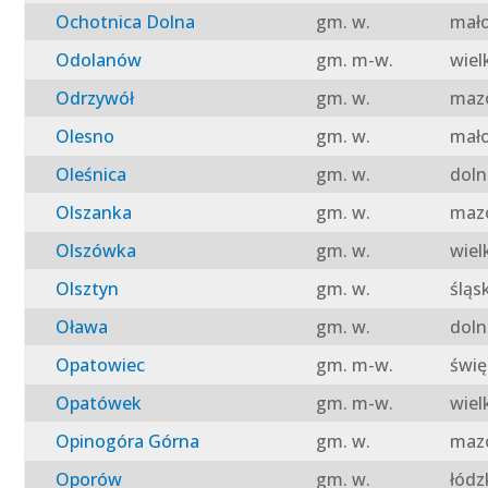
Ochotnica Dolna
gm. w.
mało
Odolanów
gm. m-w.
wiel
Odrzywół
gm. w.
mazo
Olesno
gm. w.
mało
Oleśnica
gm. w.
doln
Olszanka
gm. w.
mazo
Olszówka
gm. w.
wiel
Olsztyn
gm. w.
śląs
Oława
gm. w.
doln
Opatowiec
gm. m-w.
świę
Opatówek
gm. m-w.
wiel
Opinogóra Górna
gm. w.
mazo
Oporów
gm. w.
łódz