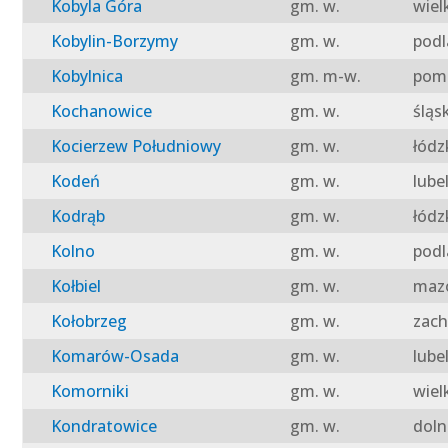
Kobyla Góra
gm. w.
wiel
Kobylin-Borzymy
gm. w.
podl
Kobylnica
gm. m-w.
pomo
Kochanowice
gm. w.
śląs
Kocierzew Południowy
gm. w.
łódz
Kodeń
gm. w.
lube
Kodrąb
gm. w.
łódz
Kolno
gm. w.
podl
Kołbiel
gm. w.
mazo
Kołobrzeg
gm. w.
zach
Komarów-Osada
gm. w.
lube
Komorniki
gm. w.
wiel
Kondratowice
gm. w.
doln