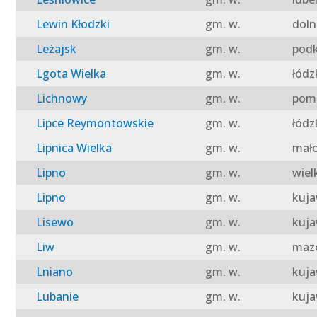
Lewin Kłodzki
gm. w.
doln
Leżajsk
gm. w.
podk
Lgota Wielka
gm. w.
łódz
Lichnowy
gm. w.
pomo
Lipce Reymontowskie
gm. w.
łódz
Lipnica Wielka
gm. w.
mało
Lipno
gm. w.
wiel
Lipno
gm. w.
kuja
Lisewo
gm. w.
kuja
Liw
gm. w.
mazo
Lniano
gm. w.
kuja
Lubanie
gm. w.
kuja