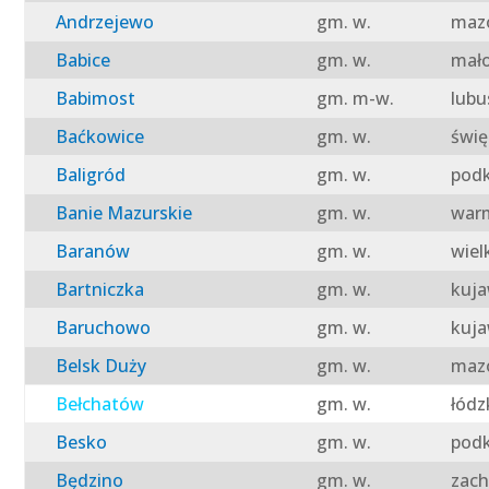
Andrzejewo
gm. w.
mazo
Babice
gm. w.
mało
Babimost
gm. m-w.
lubu
Baćkowice
gm. w.
świę
Baligród
gm. w.
podk
Banie Mazurskie
gm. w.
warm
Baranów
gm. w.
wiel
Bartniczka
gm. w.
kuja
Baruchowo
gm. w.
kuja
Belsk Duży
gm. w.
mazo
Bełchatów
gm. w.
łódz
Besko
gm. w.
podk
Będzino
gm. w.
zach