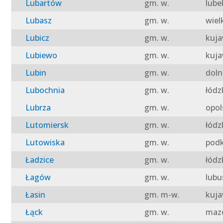
Lubartów
gm. w.
lube
Lubasz
gm. w.
wiel
Lubicz
gm. w.
kuja
Lubiewo
gm. w.
kuja
Lubin
gm. w.
doln
Lubochnia
gm. w.
łódz
Lubrza
gm. w.
opol
Lutomiersk
gm. w.
łódz
Lutowiska
gm. w.
podk
Ładzice
gm. w.
łódz
Łagów
gm. w.
lubu
Łasin
gm. m-w.
kuja
Łąck
gm. w.
mazo