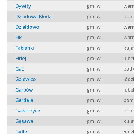
Dywity
gm. w.
warm
Dziadowa Kłoda
gm. w.
doln
Działdowo
gm. w.
warm
Ełk
gm. w.
warm
Fabianki
gm. w.
kuja
Firlej
gm. w.
lube
Gać
gm. w.
podk
Galewice
gm. w.
łódz
Garbów
gm. w.
lube
Gardeja
gm. w.
pomo
Gaworzyce
gm. w.
doln
Gąsawa
gm. w.
kuja
Gidle
gm. w.
łódz