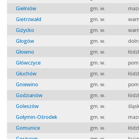
Gielniów
gm. w.
mazo
Gietrzwałd
gm. w.
warm
Giżycko
gm. w.
warm
Głogów
gm. w.
doln
Głowno
gm. w.
łódz
Główczyce
gm. w.
pomo
Głuchów
gm. w.
łódz
Gniewino
gm. w.
pomo
Godzianów
gm. w.
łódz
Goleszów
gm. w.
śląs
Gołymin-Ośrodek
gm. w.
mazo
Gomunice
gm. w.
łódz
Gostycyn
gm. w.
kuja