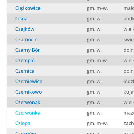
Ciężkowice
gm. m-w.
mało
Cisna
gm. w.
podk
Czajków
gm. w.
wiel
Czarnocin
gm. w.
świę
Czarny Bór
gm. w.
doln
Czempiń
gm. m-w.
wiel
Czernica
gm. w.
doln
Czerniewice
gm. w.
łódz
Czernikowo
gm. w.
kuja
Czerwonak
gm. w.
wiel
Czerwonka
gm. w.
mazo
Człopa
gm. m-w.
zach
Czosnów
gm. w.
mazo