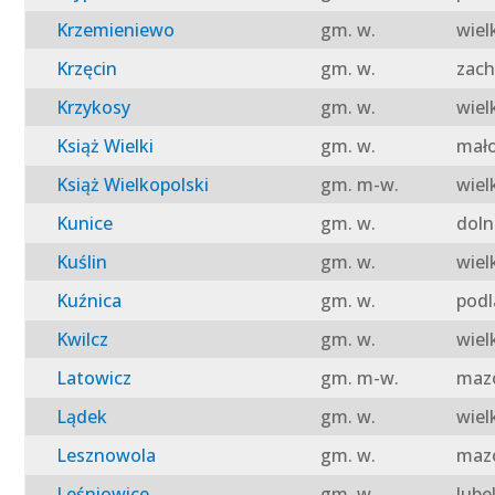
Krzemieniewo
gm. w.
wiel
Krzęcin
gm. w.
zach
Krzykosy
gm. w.
wiel
Książ Wielki
gm. w.
mało
Książ Wielkopolski
gm. m-w.
wiel
Kunice
gm. w.
doln
Kuślin
gm. w.
wiel
Kuźnica
gm. w.
podl
Kwilcz
gm. w.
wiel
Latowicz
gm. m-w.
mazo
Lądek
gm. w.
wiel
Lesznowola
gm. w.
mazo
Leśniowice
gm. w.
lube