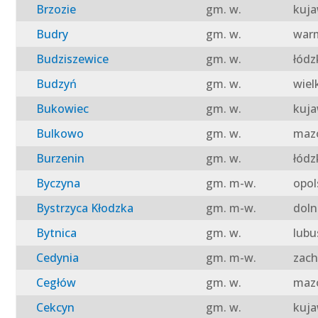
Brzozie
gm. w.
kuja
Budry
gm. w.
warm
Budziszewice
gm. w.
łódz
Budzyń
gm. w.
wiel
Bukowiec
gm. w.
kuja
Bulkowo
gm. w.
mazo
Burzenin
gm. w.
łódz
Byczyna
gm. m-w.
opol
Bystrzyca Kłodzka
gm. m-w.
doln
Bytnica
gm. w.
lubu
Cedynia
gm. m-w.
zach
Cegłów
gm. w.
mazo
Cekcyn
gm. w.
kuja