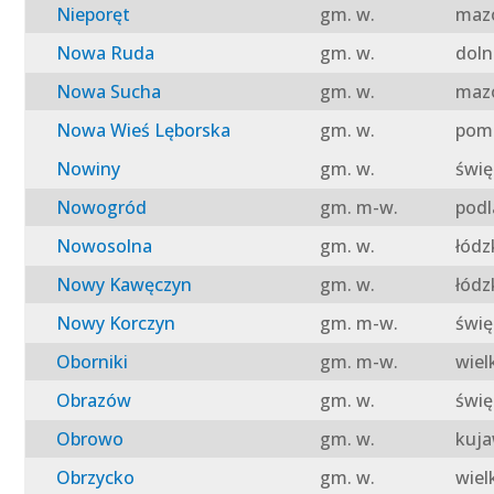
Nieporęt
gm. w.
mazo
Nowa Ruda
gm. w.
doln
Nowa Sucha
gm. w.
mazo
Nowa Wieś Lęborska
gm. w.
pomo
Nowiny
gm. w.
świę
Nowogród
gm. m-w.
podl
Nowosolna
gm. w.
łódz
Nowy Kawęczyn
gm. w.
łódz
Nowy Korczyn
gm. m-w.
świę
Oborniki
gm. m-w.
wiel
Obrazów
gm. w.
świę
Obrowo
gm. w.
kuja
Obrzycko
gm. w.
wiel