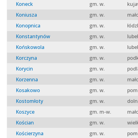
Koneck
gm. w.
kuja
Koniusza
gm. w.
mało
Konopnica
gm. w.
łódz
Konstantynów
gm. w.
lube
Końskowola
gm. w.
lube
Korczyna
gm. w.
podk
Korycin
gm. w.
podl
Korzenna
gm. w.
mało
Kosakowo
gm. w.
pomo
Kostomłoty
gm. w.
doln
Koszyce
gm. m-w.
mało
Kościan
gm. w.
wiel
Kościerzyna
gm. w.
pomo