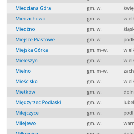
Miedziana Góra
gm. w.
świę
Miedzichowo
gm. w.
wiel
Miedźno
gm. w.
śląs
Miejsce Piastowe
gm. w.
podk
Miejska Górka
gm. m-w.
wiel
Mieleszyn
gm. w.
wiel
Mielno
gm. m-w.
zach
Mieścisko
gm. w.
wiel
Mietków
gm. w.
doln
Międzyrzec Podlaski
gm. w.
lube
Milejczyce
gm. w.
podl
Milejewo
gm. w.
warm
Miłkowice
gm. w.
doln