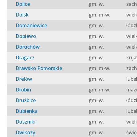
Dolice
gm. w.
zach
Dolsk
gm. m-w.
wiel
Domaniewice
gm. w.
łódz
Dopiewo
gm. w.
wiel
Doruchów
gm. w.
wiel
Dragacz
gm. w.
kuja
Drawsko Pomorskie
gm. m-w.
zach
Drelów
gm. w.
lube
Drobin
gm. m-w.
mazo
Drużbice
gm. w.
łódz
Dubienka
gm. w.
lube
Duszniki
gm. w.
wiel
Dwikozy
gm. w.
świę