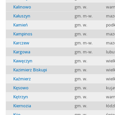
Kalinowo
gm. w.
warm
Kałuszyn
gm. m-w.
mazo
Kamień
gm. w.
podk
Kampinos
gm. w.
mazo
Karczew
gm. m-w.
mazo
Kargowa
gm. m-w.
lubu
Kawęczyn
gm. w.
wiel
Kazimierz Biskupi
gm. w.
wiel
Kaźmierz
gm. w.
wiel
Kęsowo
gm. w.
kuja
Kętrzyn
gm. w.
warm
Kiernozia
gm. w.
łódz
Kije
gm. w.
świę