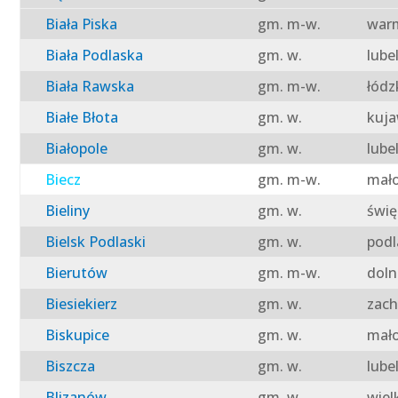
Biała Piska
gm. m-w.
warm
Biała Podlaska
gm. w.
lube
Biała Rawska
gm. m-w.
łódz
Białe Błota
gm. w.
kuja
Białopole
gm. w.
lube
Biecz
gm. m-w.
mało
Bieliny
gm. w.
świę
Bielsk Podlaski
gm. w.
podl
Bierutów
gm. m-w.
doln
Biesiekierz
gm. w.
zach
Biskupice
gm. w.
mało
Biszcza
gm. w.
lube
Blizanów
gm. w.
wiel