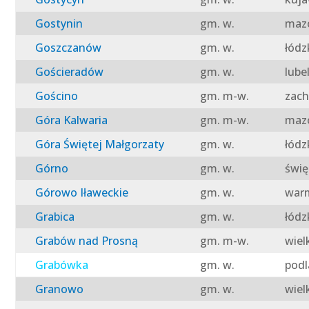
Gostynin
gm. w.
mazo
Goszczanów
gm. w.
łódz
Gościeradów
gm. w.
lube
Gościno
gm. m-w.
zach
Góra Kalwaria
gm. m-w.
mazo
Góra Świętej Małgorzaty
gm. w.
łódz
Górno
gm. w.
świę
Górowo Iławeckie
gm. w.
warm
Grabica
gm. w.
łódz
Grabów nad Prosną
gm. m-w.
wiel
Grabówka
gm. w.
podl
Granowo
gm. w.
wiel