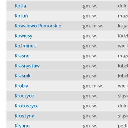
Kotla
gm. w.
doln
Kotuń
gm. w.
mazo
Kowalewo Pomorskie
gm. m-w.
kuja
Kowiesy
gm. w.
łódz
Koźminek
gm. w.
wiel
Krasne
gm. w.
mazo
Krasnystaw
gm. w.
lube
Kraśnik
gm. w.
lube
Krobia
gm. m-w.
wiel
Kroczyce
gm. w.
śląs
Krotoszyce
gm. w.
doln
Kruszyna
gm. w.
śląs
Krypno
gm. w.
podl