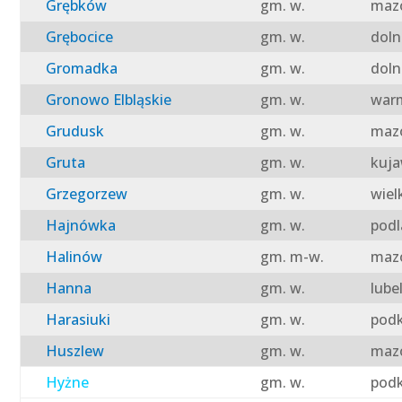
Grębków
gm. w.
mazo
Grębocice
gm. w.
doln
Gromadka
gm. w.
doln
Gronowo Elbląskie
gm. w.
warm
Grudusk
gm. w.
mazo
Gruta
gm. w.
kuja
Grzegorzew
gm. w.
wiel
Hajnówka
gm. w.
podl
Halinów
gm. m-w.
mazo
Hanna
gm. w.
lube
Harasiuki
gm. w.
podk
Huszlew
gm. w.
mazo
Hyżne
gm. w.
podk