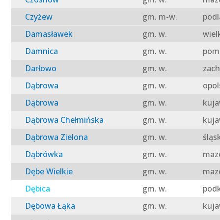
Czyżew
gm. m-w.
podl
Damasławek
gm. w.
wiel
Damnica
gm. w.
pomo
Darłowo
gm. w.
zach
Dąbrowa
gm. w.
opol
Dąbrowa
gm. w.
kuja
Dąbrowa Chełmińska
gm. w.
kuja
Dąbrowa Zielona
gm. w.
śląs
Dąbrówka
gm. w.
mazo
Dębe Wielkie
gm. w.
mazo
Dębica
gm. w.
podk
Dębowa Łąka
gm. w.
kuja