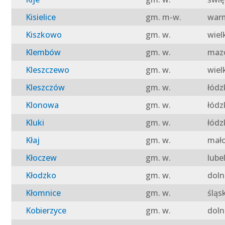
Kisielice
gm. m-w.
warm
Kiszkowo
gm. w.
wiel
Klembów
gm. w.
mazo
Kleszczewo
gm. w.
wiel
Kleszczów
gm. w.
łódz
Klonowa
gm. w.
łódz
Kluki
gm. w.
łódz
Kłaj
gm. w.
mało
Kłoczew
gm. w.
lube
Kłodzko
gm. w.
doln
Kłomnice
gm. w.
śląs
Kobierzyce
gm. w.
doln