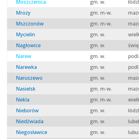
Moszczenica
gm. w.
łódz
Mrozy
gm. m-w.
mazo
Mszczonów
gm. m-w.
mazo
Mycielin
gm. w.
wiel
Nagłowice
gm. w.
świę
Narew
gm. w.
podl
Narewka
gm. w.
podl
Naruszewo
gm. w.
mazo
Nasielsk
gm. m-w.
mazo
Nekla
gm. m-w.
wiel
Nieborów
gm. w.
łódz
Niedźwiada
gm. w.
lube
Niegosławice
gm. w.
lubu