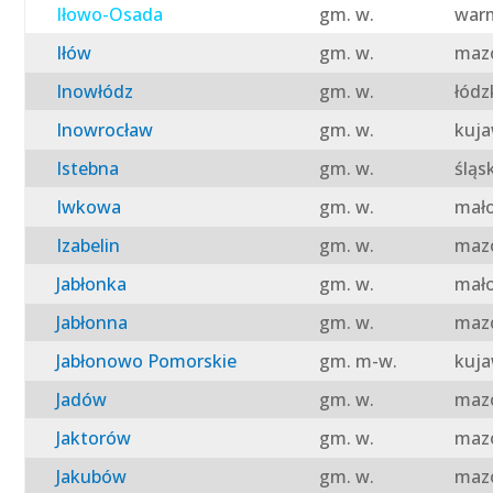
Iłowo-Osada
gm. w.
warm
Iłów
gm. w.
mazo
Inowłódz
gm. w.
łódz
Inowrocław
gm. w.
kuja
Istebna
gm. w.
śląs
Iwkowa
gm. w.
mało
Izabelin
gm. w.
mazo
Jabłonka
gm. w.
mało
Jabłonna
gm. w.
mazo
Jabłonowo Pomorskie
gm. m-w.
kuja
Jadów
gm. w.
mazo
Jaktorów
gm. w.
mazo
Jakubów
gm. w.
mazo