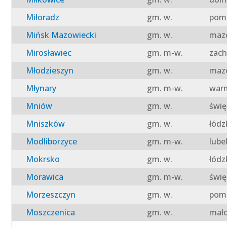
Miłoradz
gm. w.
pomo
Mińsk Mazowiecki
gm. w.
mazo
Mirosławiec
gm. m-w.
zach
Młodzieszyn
gm. w.
mazo
Młynary
gm. m-w.
warm
Mniów
gm. w.
świę
Mniszków
gm. w.
łódz
Modliborzyce
gm. m-w.
lube
Mokrsko
gm. w.
łódz
Morawica
gm. m-w.
świę
Morzeszczyn
gm. w.
pomo
Moszczenica
gm. w.
mało