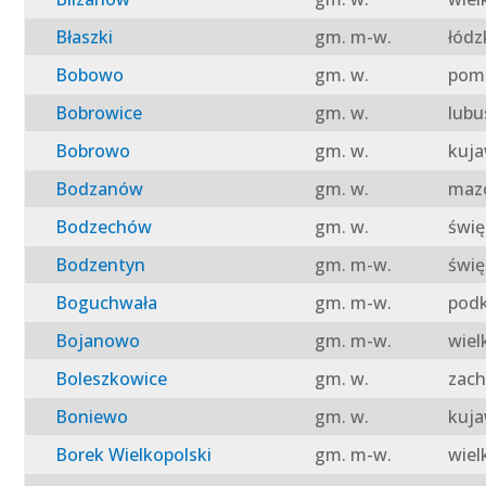
Błaszki
gm. m-w.
łódz
Bobowo
gm. w.
pomo
Bobrowice
gm. w.
lubu
Bobrowo
gm. w.
kuja
Bodzanów
gm. w.
mazo
Bodzechów
gm. w.
świę
Bodzentyn
gm. m-w.
świę
Boguchwała
gm. m-w.
podk
Bojanowo
gm. m-w.
wiel
Boleszkowice
gm. w.
zach
Boniewo
gm. w.
kuja
Borek Wielkopolski
gm. m-w.
wiel