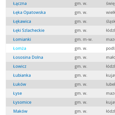
Łączna
gm. w.
świę
Łęka Opatowska
gm. w.
wiel
Łękawica
gm. w.
śląs
Łęki Szlacheckie
gm. w.
łódz
Łomianki
gm. m-w.
mazo
Łomża
gm. w.
podl
Łososina Dolna
gm. w.
mało
Łowicz
gm. w.
łódz
Łubianka
gm. w.
kuja
Łuków
gm. w.
lube
Łyse
gm. w.
mazo
Łysomice
gm. w.
kuja
Maków
gm. w.
łódz