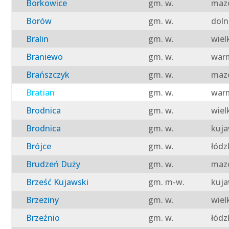
Borkowice
gm. w.
mazo
Borów
gm. w.
doln
Bralin
gm. w.
wiel
Braniewo
gm. w.
warm
Brańszczyk
gm. w.
mazo
Bratian
gm. w.
warm
Brodnica
gm. w.
wiel
Brodnica
gm. w.
kuja
Brójce
gm. w.
łódz
Brudzeń Duży
gm. w.
mazo
Brześć Kujawski
gm. m-w.
kuja
Brzeziny
gm. w.
wiel
Brzeźnio
gm. w.
łódz