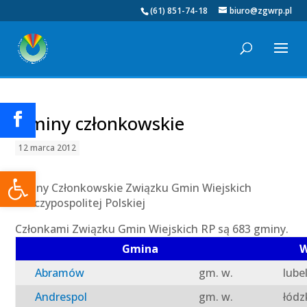
(61) 851-74-18
biuro@zgwrp.pl
Gminy członkowskie
12 marca 2012
Otwórz pasek narzędzi
Gminy Członkowskie Związku Gmin Wiejskich
Rzeczypospolitej Polskiej
Członkami Związku Gmin Wiejskich RP są 683 gminy.
Gmina
W
Abramów
gm. w.
lube
Andrespol
gm. w.
łódz