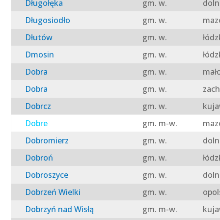
Długołęka
gm. w.
doln
Długosiodło
gm. w.
mazo
Dłutów
gm. w.
łódz
Dmosin
gm. w.
łódz
Dobra
gm. w.
mało
Dobra
gm. w.
zach
Dobrcz
gm. w.
kuja
Dobre
gm. m-w.
mazo
Dobromierz
gm. w.
doln
Dobroń
gm. w.
łódz
Dobroszyce
gm. w.
doln
Dobrzeń Wielki
gm. w.
opol
Dobrzyń nad Wisłą
gm. m-w.
kuja