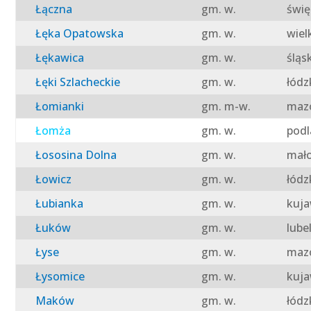
Łączna
gm. w.
świę
Łęka Opatowska
gm. w.
wiel
Łękawica
gm. w.
śląs
Łęki Szlacheckie
gm. w.
łódz
Łomianki
gm. m-w.
mazo
Łomża
gm. w.
podl
Łososina Dolna
gm. w.
mało
Łowicz
gm. w.
łódz
Łubianka
gm. w.
kuja
Łuków
gm. w.
lube
Łyse
gm. w.
mazo
Łysomice
gm. w.
kuja
Maków
gm. w.
łódz