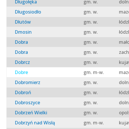
Długołęka
gm. w.
doln
Długosiodło
gm. w.
mazo
Dłutów
gm. w.
łódz
Dmosin
gm. w.
łódz
Dobra
gm. w.
mało
Dobra
gm. w.
zach
Dobrcz
gm. w.
kuja
Dobre
gm. m-w.
mazo
Dobromierz
gm. w.
doln
Dobroń
gm. w.
łódz
Dobroszyce
gm. w.
doln
Dobrzeń Wielki
gm. w.
opol
Dobrzyń nad Wisłą
gm. m-w.
kuja