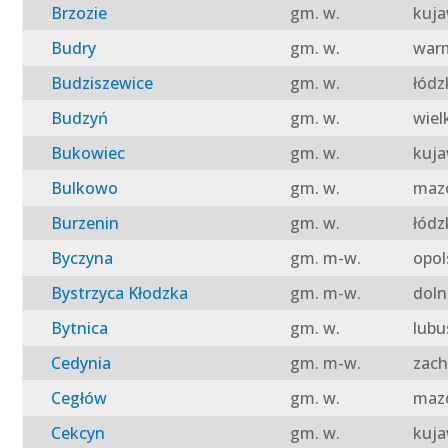
Brzozie
gm. w.
kuja
Budry
gm. w.
warm
Budziszewice
gm. w.
łódz
Budzyń
gm. w.
wiel
Bukowiec
gm. w.
kuja
Bulkowo
gm. w.
mazo
Burzenin
gm. w.
łódz
Byczyna
gm. m-w.
opol
Bystrzyca Kłodzka
gm. m-w.
doln
Bytnica
gm. w.
lubu
Cedynia
gm. m-w.
zach
Cegłów
gm. w.
mazo
Cekcyn
gm. w.
kuja