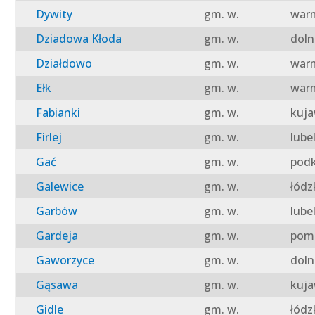
Dywity
gm. w.
warm
Dziadowa Kłoda
gm. w.
doln
Działdowo
gm. w.
warm
Ełk
gm. w.
warm
Fabianki
gm. w.
kuja
Firlej
gm. w.
lube
Gać
gm. w.
podk
Galewice
gm. w.
łódz
Garbów
gm. w.
lube
Gardeja
gm. w.
pomo
Gaworzyce
gm. w.
doln
Gąsawa
gm. w.
kuja
Gidle
gm. w.
łódz