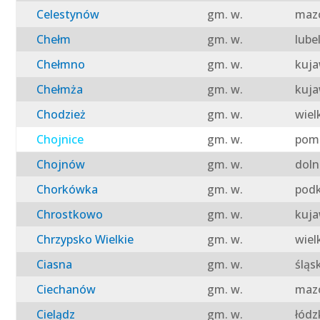
Celestynów
gm. w.
mazo
Chełm
gm. w.
lube
Chełmno
gm. w.
kuja
Chełmża
gm. w.
kuja
Chodzież
gm. w.
wiel
Chojnice
gm. w.
pomo
Chojnów
gm. w.
doln
Chorkówka
gm. w.
podk
Chrostkowo
gm. w.
kuja
Chrzypsko Wielkie
gm. w.
wiel
Ciasna
gm. w.
śląs
Ciechanów
gm. w.
mazo
Cielądz
gm. w.
łódz