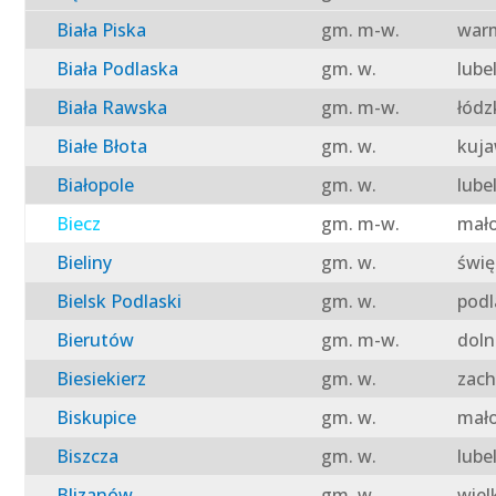
Biała Piska
gm. m-w.
warm
Biała Podlaska
gm. w.
lube
Biała Rawska
gm. m-w.
łódz
Białe Błota
gm. w.
kuja
Białopole
gm. w.
lube
Biecz
gm. m-w.
mało
Bieliny
gm. w.
świę
Bielsk Podlaski
gm. w.
podl
Bierutów
gm. m-w.
doln
Biesiekierz
gm. w.
zach
Biskupice
gm. w.
mało
Biszcza
gm. w.
lube
Blizanów
gm. w.
wiel