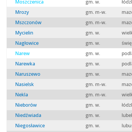
Moszczenica
gm. w.
łódz
Mrozy
gm. m-w.
mazo
Mszczonów
gm. m-w.
mazo
Mycielin
gm. w.
wiel
Nagłowice
gm. w.
świę
Narew
gm. w.
podl
Narewka
gm. w.
podl
Naruszewo
gm. w.
mazo
Nasielsk
gm. m-w.
mazo
Nekla
gm. m-w.
wiel
Nieborów
gm. w.
łódz
Niedźwiada
gm. w.
lube
Niegosławice
gm. w.
lubu