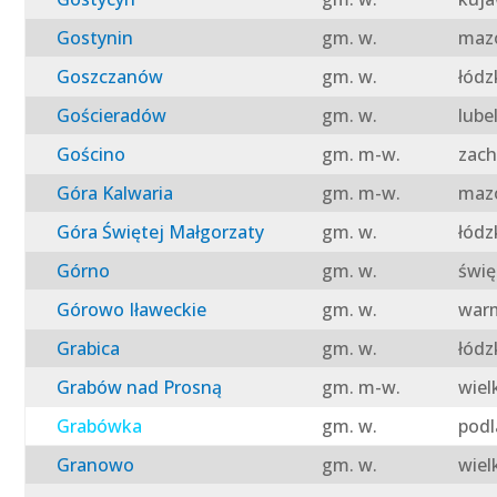
Gostynin
gm. w.
mazo
Goszczanów
gm. w.
łódz
Gościeradów
gm. w.
lube
Gościno
gm. m-w.
zach
Góra Kalwaria
gm. m-w.
mazo
Góra Świętej Małgorzaty
gm. w.
łódz
Górno
gm. w.
świę
Górowo Iławeckie
gm. w.
warm
Grabica
gm. w.
łódz
Grabów nad Prosną
gm. m-w.
wiel
Grabówka
gm. w.
podl
Granowo
gm. w.
wiel