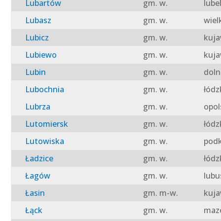
Lubartów
gm. w.
lube
Lubasz
gm. w.
wiel
Lubicz
gm. w.
kuja
Lubiewo
gm. w.
kuja
Lubin
gm. w.
doln
Lubochnia
gm. w.
łódz
Lubrza
gm. w.
opol
Lutomiersk
gm. w.
łódz
Lutowiska
gm. w.
podk
Ładzice
gm. w.
łódz
Łagów
gm. w.
lubu
Łasin
gm. m-w.
kuja
Łąck
gm. w.
mazo