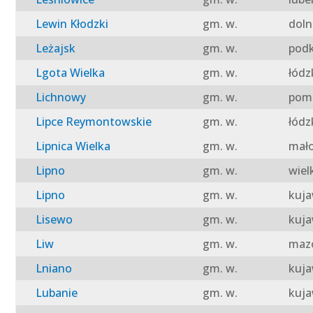
Lewin Kłodzki
gm. w.
doln
Leżajsk
gm. w.
podk
Lgota Wielka
gm. w.
łódz
Lichnowy
gm. w.
pomo
Lipce Reymontowskie
gm. w.
łódz
Lipnica Wielka
gm. w.
mało
Lipno
gm. w.
wiel
Lipno
gm. w.
kuja
Lisewo
gm. w.
kuja
Liw
gm. w.
mazo
Lniano
gm. w.
kuja
Lubanie
gm. w.
kuja