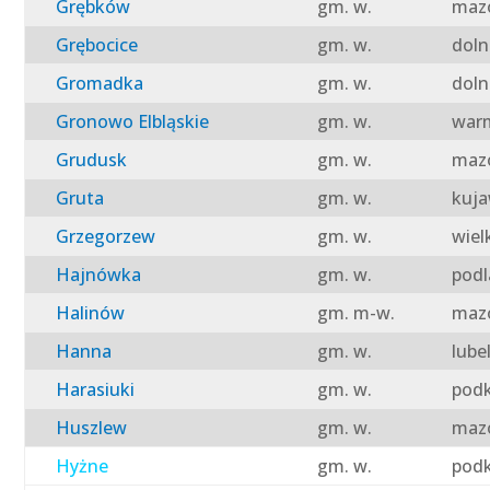
Grębków
gm. w.
mazo
Grębocice
gm. w.
doln
Gromadka
gm. w.
doln
Gronowo Elbląskie
gm. w.
warm
Grudusk
gm. w.
mazo
Gruta
gm. w.
kuja
Grzegorzew
gm. w.
wiel
Hajnówka
gm. w.
podl
Halinów
gm. m-w.
mazo
Hanna
gm. w.
lube
Harasiuki
gm. w.
podk
Huszlew
gm. w.
mazo
Hyżne
gm. w.
podk