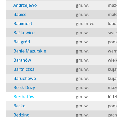
Andrzejewo
gm. w.
mazo
Babice
gm. w.
mało
Babimost
gm. m-w.
lubu
Baćkowice
gm. w.
świę
Baligród
gm. w.
podk
Banie Mazurskie
gm. w.
warm
Baranów
gm. w.
wiel
Bartniczka
gm. w.
kuja
Baruchowo
gm. w.
kuja
Belsk Duży
gm. w.
mazo
Bełchatów
gm. w.
łódz
Besko
gm. w.
podk
Będzino
gm. w.
zach