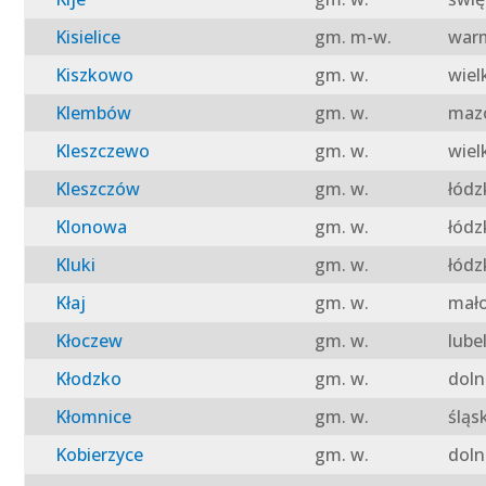
Kisielice
gm. m-w.
warm
Kiszkowo
gm. w.
wiel
Klembów
gm. w.
mazo
Kleszczewo
gm. w.
wiel
Kleszczów
gm. w.
łódz
Klonowa
gm. w.
łódz
Kluki
gm. w.
łódz
Kłaj
gm. w.
mało
Kłoczew
gm. w.
lube
Kłodzko
gm. w.
doln
Kłomnice
gm. w.
śląs
Kobierzyce
gm. w.
doln