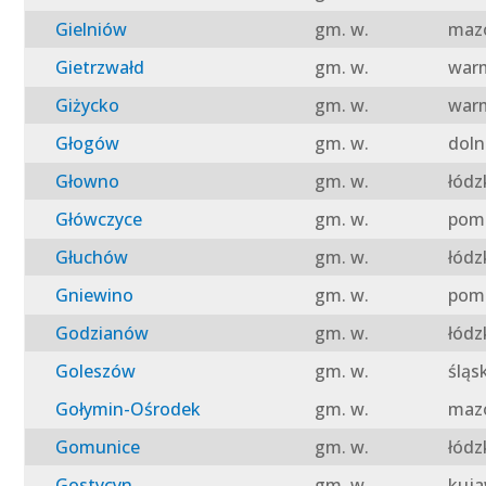
Gielniów
gm. w.
mazo
Gietrzwałd
gm. w.
warm
Giżycko
gm. w.
warm
Głogów
gm. w.
doln
Głowno
gm. w.
łódz
Główczyce
gm. w.
pomo
Głuchów
gm. w.
łódz
Gniewino
gm. w.
pomo
Godzianów
gm. w.
łódz
Goleszów
gm. w.
śląs
Gołymin-Ośrodek
gm. w.
mazo
Gomunice
gm. w.
łódz
Gostycyn
gm. w.
kuja