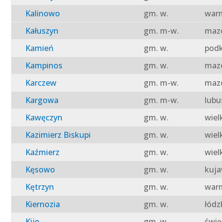
Kalinowo
gm. w.
warm
Kałuszyn
gm. m-w.
mazo
Kamień
gm. w.
podk
Kampinos
gm. w.
mazo
Karczew
gm. m-w.
mazo
Kargowa
gm. m-w.
lubu
Kawęczyn
gm. w.
wiel
Kazimierz Biskupi
gm. w.
wiel
Kaźmierz
gm. w.
wiel
Kęsowo
gm. w.
kuja
Kętrzyn
gm. w.
warm
Kiernozia
gm. w.
łódz
Kije
gm. w.
świę