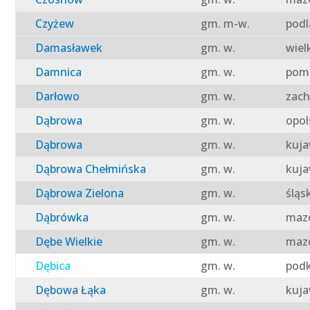
Czyżew
gm. m-w.
podl
Damasławek
gm. w.
wiel
Damnica
gm. w.
pomo
Darłowo
gm. w.
zach
Dąbrowa
gm. w.
opol
Dąbrowa
gm. w.
kuja
Dąbrowa Chełmińska
gm. w.
kuja
Dąbrowa Zielona
gm. w.
śląs
Dąbrówka
gm. w.
mazo
Dębe Wielkie
gm. w.
mazo
Dębica
gm. w.
podk
Dębowa Łąka
gm. w.
kuja