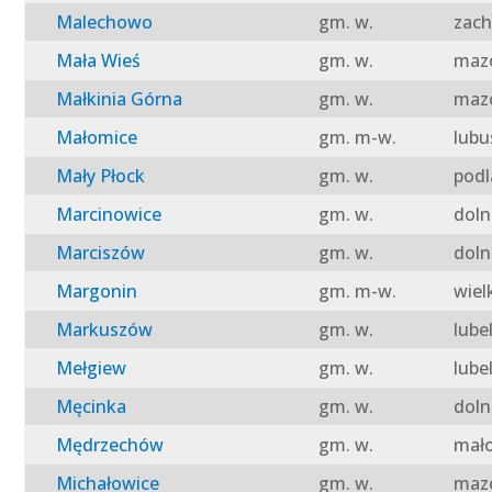
Malechowo
gm. w.
zach
Mała Wieś
gm. w.
mazo
Małkinia Górna
gm. w.
mazo
Małomice
gm. m-w.
lubu
Mały Płock
gm. w.
podl
Marcinowice
gm. w.
doln
Marciszów
gm. w.
doln
Margonin
gm. m-w.
wiel
Markuszów
gm. w.
lube
Mełgiew
gm. w.
lube
Męcinka
gm. w.
doln
Mędrzechów
gm. w.
mało
Michałowice
gm. w.
mazo