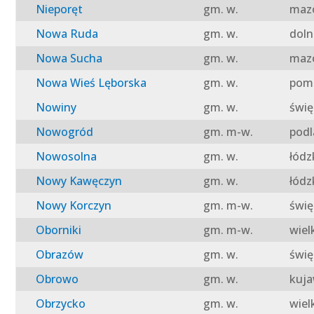
Nieporęt
gm. w.
mazo
Nowa Ruda
gm. w.
doln
Nowa Sucha
gm. w.
mazo
Nowa Wieś Lęborska
gm. w.
pomo
Nowiny
gm. w.
świę
Nowogród
gm. m-w.
podl
Nowosolna
gm. w.
łódz
Nowy Kawęczyn
gm. w.
łódz
Nowy Korczyn
gm. m-w.
świę
Oborniki
gm. m-w.
wiel
Obrazów
gm. w.
świę
Obrowo
gm. w.
kuja
Obrzycko
gm. w.
wiel