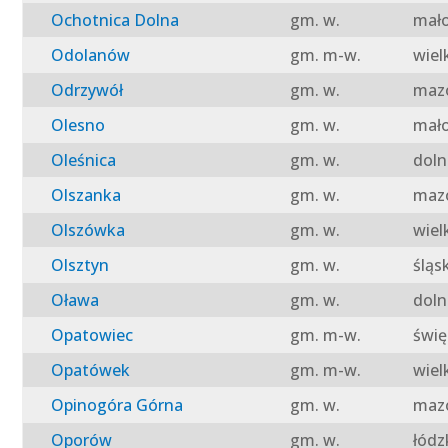
Ochotnica Dolna
gm. w.
mało
Odolanów
gm. m-w.
wiel
Odrzywół
gm. w.
mazo
Olesno
gm. w.
mało
Oleśnica
gm. w.
doln
Olszanka
gm. w.
mazo
Olszówka
gm. w.
wiel
Olsztyn
gm. w.
śląs
Oława
gm. w.
doln
Opatowiec
gm. m-w.
świę
Opatówek
gm. m-w.
wiel
Opinogóra Górna
gm. w.
mazo
Oporów
gm. w.
łódz