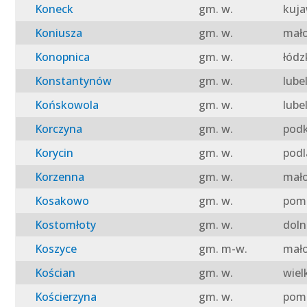
Koneck
gm. w.
kuja
Koniusza
gm. w.
mało
Konopnica
gm. w.
łódz
Konstantynów
gm. w.
lube
Końskowola
gm. w.
lube
Korczyna
gm. w.
podk
Korycin
gm. w.
podl
Korzenna
gm. w.
mało
Kosakowo
gm. w.
pomo
Kostomłoty
gm. w.
doln
Koszyce
gm. m-w.
mało
Kościan
gm. w.
wiel
Kościerzyna
gm. w.
pomo