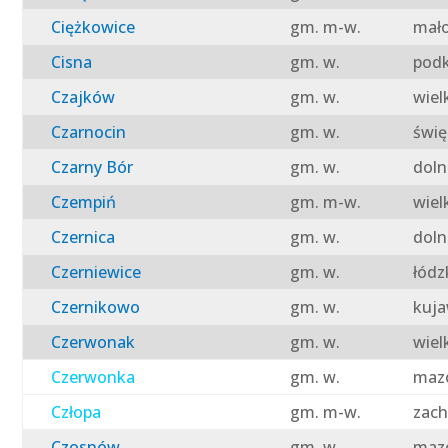
Ciężkowice
gm. m-w.
mało
Cisna
gm. w.
podk
Czajków
gm. w.
wiel
Czarnocin
gm. w.
świę
Czarny Bór
gm. w.
doln
Czempiń
gm. m-w.
wiel
Czernica
gm. w.
doln
Czerniewice
gm. w.
łódz
Czernikowo
gm. w.
kuja
Czerwonak
gm. w.
wiel
Czerwonka
gm. w.
mazo
Człopa
gm. m-w.
zach
Czosnów
gm. w.
mazo