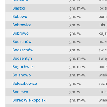
Błaszki
gm. m-w.
łódz
Bobowo
gm. w.
pomo
Bobrowice
gm. w.
lubu
Bobrowo
gm. w.
kuja
Bodzanów
gm. w.
mazo
Bodzechów
gm. w.
świę
Bodzentyn
gm. m-w.
świę
Boguchwała
gm. m-w.
podk
Bojanowo
gm. m-w.
wiel
Boleszkowice
gm. w.
zach
Boniewo
gm. w.
kuja
Borek Wielkopolski
gm. m-w.
wiel