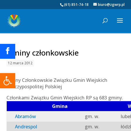
(61) 851-74-18
biuro@zgwrp.pl
Gminy członkowskie
12 marca 2012
Otwórz pasek narzędzi
Gminy Członkowskie Związku Gmin Wiejskich
Rzeczypospolitej Polskiej
Członkami Związku Gmin Wiejskich RP są 683 gminy.
Gmina
W
Abramów
gm. w.
lube
Andrespol
gm. w.
łódz