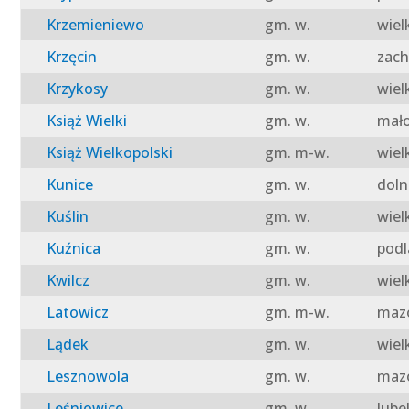
Krzemieniewo
gm. w.
wiel
Krzęcin
gm. w.
zach
Krzykosy
gm. w.
wiel
Książ Wielki
gm. w.
mało
Książ Wielkopolski
gm. m-w.
wiel
Kunice
gm. w.
doln
Kuślin
gm. w.
wiel
Kuźnica
gm. w.
podl
Kwilcz
gm. w.
wiel
Latowicz
gm. m-w.
mazo
Lądek
gm. w.
wiel
Lesznowola
gm. w.
mazo
Leśniowice
gm. w.
lube