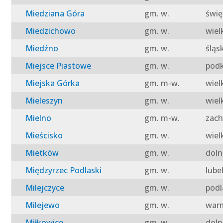
Miedziana Góra
gm. w.
świę
Miedzichowo
gm. w.
wiel
Miedźno
gm. w.
śląs
Miejsce Piastowe
gm. w.
podk
Miejska Górka
gm. m-w.
wiel
Mieleszyn
gm. w.
wiel
Mielno
gm. m-w.
zach
Mieścisko
gm. w.
wiel
Mietków
gm. w.
doln
Międzyrzec Podlaski
gm. w.
lube
Milejczyce
gm. w.
podl
Milejewo
gm. w.
warm
Miłkowice
gm. w.
doln