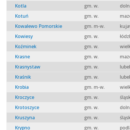
Kotla
gm. w.
doln
Kotuń
gm. w.
mazo
Kowalewo Pomorskie
gm. m-w.
kuja
Kowiesy
gm. w.
łódz
Koźminek
gm. w.
wiel
Krasne
gm. w.
mazo
Krasnystaw
gm. w.
lube
Kraśnik
gm. w.
lube
Krobia
gm. m-w.
wiel
Kroczyce
gm. w.
śląs
Krotoszyce
gm. w.
doln
Kruszyna
gm. w.
śląs
Krypno
gm. w.
podl