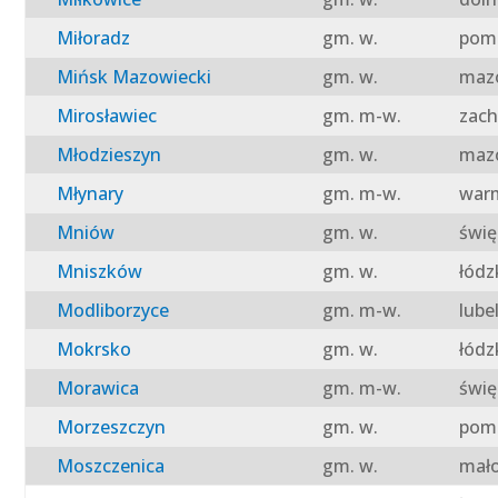
Miłoradz
gm. w.
pomo
Mińsk Mazowiecki
gm. w.
mazo
Mirosławiec
gm. m-w.
zach
Młodzieszyn
gm. w.
mazo
Młynary
gm. m-w.
warm
Mniów
gm. w.
świę
Mniszków
gm. w.
łódz
Modliborzyce
gm. m-w.
lube
Mokrsko
gm. w.
łódz
Morawica
gm. m-w.
świę
Morzeszczyn
gm. w.
pomo
Moszczenica
gm. w.
mało