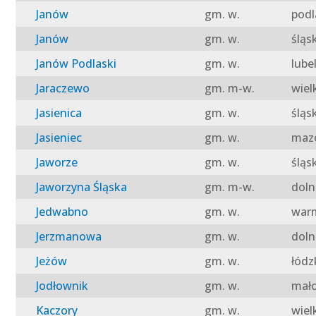
Janów
gm. w.
podl
Janów
gm. w.
śląs
Janów Podlaski
gm. w.
lube
Jaraczewo
gm. m-w.
wiel
Jasienica
gm. w.
śląs
Jasieniec
gm. w.
mazo
Jaworze
gm. w.
śląs
Jaworzyna Śląska
gm. m-w.
doln
Jedwabno
gm. w.
warm
Jerzmanowa
gm. w.
doln
Jeżów
gm. w.
łódz
Jodłownik
gm. w.
mało
Kaczory
gm. w.
wiel