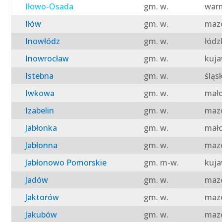
Iłowo-Osada
gm. w.
warm
Iłów
gm. w.
mazo
Inowłódz
gm. w.
łódz
Inowrocław
gm. w.
kuja
Istebna
gm. w.
śląs
Iwkowa
gm. w.
mało
Izabelin
gm. w.
mazo
Jabłonka
gm. w.
mało
Jabłonna
gm. w.
mazo
Jabłonowo Pomorskie
gm. m-w.
kuja
Jadów
gm. w.
mazo
Jaktorów
gm. w.
mazo
Jakubów
gm. w.
mazo