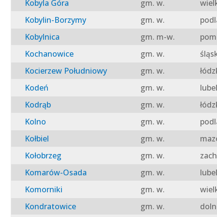
Kobyla Góra
gm. w.
wiel
Kobylin-Borzymy
gm. w.
podl
Kobylnica
gm. m-w.
pomo
Kochanowice
gm. w.
śląs
Kocierzew Południowy
gm. w.
łódz
Kodeń
gm. w.
lube
Kodrąb
gm. w.
łódz
Kolno
gm. w.
podl
Kołbiel
gm. w.
mazo
Kołobrzeg
gm. w.
zach
Komarów-Osada
gm. w.
lube
Komorniki
gm. w.
wiel
Kondratowice
gm. w.
doln