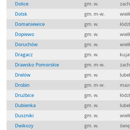
Dolice
gm. w.
zach
Dolsk
gm. m-w.
wiel
Domaniewice
gm. w.
łódz
Dopiewo
gm. w.
wiel
Doruchów
gm. w.
wiel
Dragacz
gm. w.
kuja
Drawsko Pomorskie
gm. m-w.
zach
Drelów
gm. w.
lube
Drobin
gm. m-w.
mazo
Drużbice
gm. w.
łódz
Dubienka
gm. w.
lube
Duszniki
gm. w.
wiel
Dwikozy
gm. w.
świę