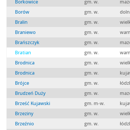
Borkowice
gm. w.
mazo
Borów
gm. w.
doln
Bralin
gm. w.
wiel
Braniewo
gm. w.
warm
Brańszczyk
gm. w.
mazo
Bratian
gm. w.
warm
Brodnica
gm. w.
wiel
Brodnica
gm. w.
kuja
Brójce
gm. w.
łódz
Brudzeń Duży
gm. w.
mazo
Brześć Kujawski
gm. m-w.
kuja
Brzeziny
gm. w.
wiel
Brzeźnio
gm. w.
łódz