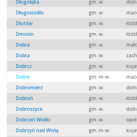
Długołęka
gm. w.
doln
Długosiodło
gm. w.
mazo
Dłutów
gm. w.
łódz
Dmosin
gm. w.
łódz
Dobra
gm. w.
mało
Dobra
gm. w.
zach
Dobrcz
gm. w.
kuja
Dobre
gm. m-w.
mazo
Dobromierz
gm. w.
doln
Dobroń
gm. w.
łódz
Dobroszyce
gm. w.
doln
Dobrzeń Wielki
gm. w.
opol
Dobrzyń nad Wisłą
gm. m-w.
kuja