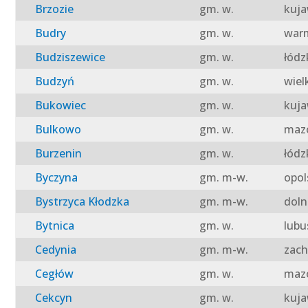
Brzozie
gm. w.
kuja
Budry
gm. w.
warm
Budziszewice
gm. w.
łódz
Budzyń
gm. w.
wiel
Bukowiec
gm. w.
kuja
Bulkowo
gm. w.
mazo
Burzenin
gm. w.
łódz
Byczyna
gm. m-w.
opol
Bystrzyca Kłodzka
gm. m-w.
doln
Bytnica
gm. w.
lubu
Cedynia
gm. m-w.
zach
Cegłów
gm. w.
mazo
Cekcyn
gm. w.
kuja