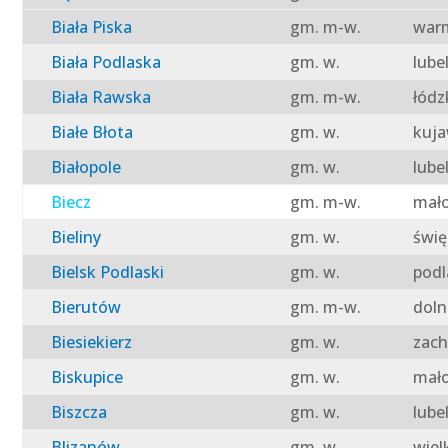
Biała Piska
gm. m-w.
warm
Biała Podlaska
gm. w.
lube
Biała Rawska
gm. m-w.
łódz
Białe Błota
gm. w.
kuja
Białopole
gm. w.
lube
Biecz
gm. m-w.
mało
Bieliny
gm. w.
świę
Bielsk Podlaski
gm. w.
podl
Bierutów
gm. m-w.
doln
Biesiekierz
gm. w.
zach
Biskupice
gm. w.
mało
Biszcza
gm. w.
lube
Blizanów
gm. w.
wiel