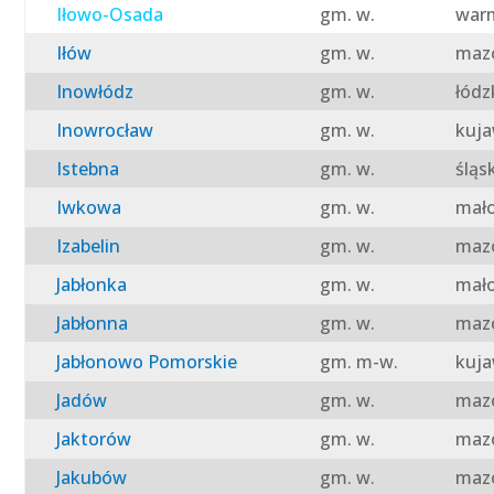
Iłowo-Osada
gm. w.
warm
Iłów
gm. w.
mazo
Inowłódz
gm. w.
łódz
Inowrocław
gm. w.
kuja
Istebna
gm. w.
śląs
Iwkowa
gm. w.
mało
Izabelin
gm. w.
mazo
Jabłonka
gm. w.
mało
Jabłonna
gm. w.
mazo
Jabłonowo Pomorskie
gm. m-w.
kuja
Jadów
gm. w.
mazo
Jaktorów
gm. w.
mazo
Jakubów
gm. w.
mazo