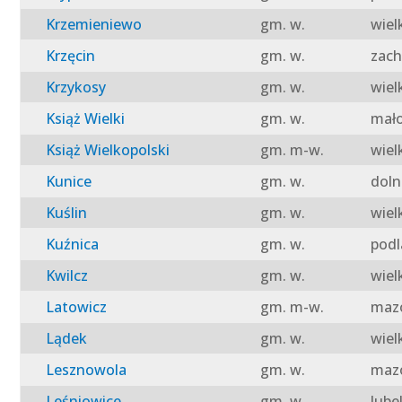
Krzemieniewo
gm. w.
wiel
Krzęcin
gm. w.
zach
Krzykosy
gm. w.
wiel
Książ Wielki
gm. w.
mało
Książ Wielkopolski
gm. m-w.
wiel
Kunice
gm. w.
doln
Kuślin
gm. w.
wiel
Kuźnica
gm. w.
podl
Kwilcz
gm. w.
wiel
Latowicz
gm. m-w.
mazo
Lądek
gm. w.
wiel
Lesznowola
gm. w.
mazo
Leśniowice
gm. w.
lube