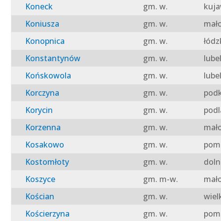
Koneck
gm. w.
kuja
Koniusza
gm. w.
mało
Konopnica
gm. w.
łódz
Konstantynów
gm. w.
lube
Końskowola
gm. w.
lube
Korczyna
gm. w.
podk
Korycin
gm. w.
podl
Korzenna
gm. w.
mało
Kosakowo
gm. w.
pomo
Kostomłoty
gm. w.
doln
Koszyce
gm. m-w.
mało
Kościan
gm. w.
wiel
Kościerzyna
gm. w.
pomo