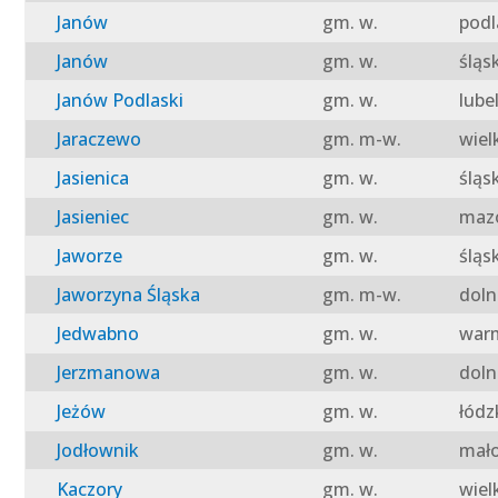
Janów
gm. w.
podl
Janów
gm. w.
śląs
Janów Podlaski
gm. w.
lube
Jaraczewo
gm. m-w.
wiel
Jasienica
gm. w.
śląs
Jasieniec
gm. w.
mazo
Jaworze
gm. w.
śląs
Jaworzyna Śląska
gm. m-w.
doln
Jedwabno
gm. w.
warm
Jerzmanowa
gm. w.
doln
Jeżów
gm. w.
łódz
Jodłownik
gm. w.
mało
Kaczory
gm. w.
wiel