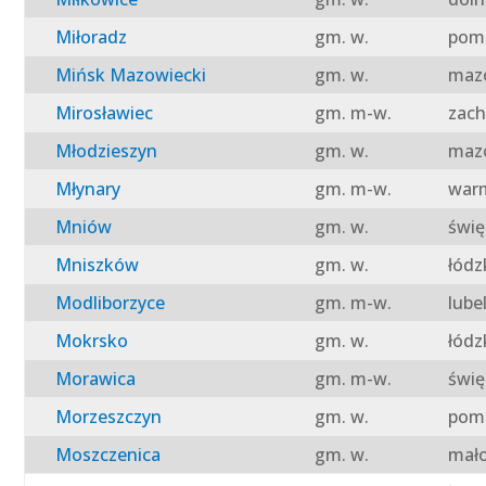
Miłoradz
gm. w.
pomo
Mińsk Mazowiecki
gm. w.
mazo
Mirosławiec
gm. m-w.
zach
Młodzieszyn
gm. w.
mazo
Młynary
gm. m-w.
warm
Mniów
gm. w.
świę
Mniszków
gm. w.
łódz
Modliborzyce
gm. m-w.
lube
Mokrsko
gm. w.
łódz
Morawica
gm. m-w.
świę
Morzeszczyn
gm. w.
pomo
Moszczenica
gm. w.
mało