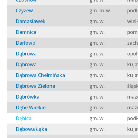
Czyżew
gm. m-w.
podl
Damasławek
gm. w.
wiel
Damnica
gm. w.
pomo
Darłowo
gm. w.
zach
Dąbrowa
gm. w.
opol
Dąbrowa
gm. w.
kuja
Dąbrowa Chełmińska
gm. w.
kuja
Dąbrowa Zielona
gm. w.
śląs
Dąbrówka
gm. w.
mazo
Dębe Wielkie
gm. w.
mazo
Dębica
gm. w.
podk
Dębowa Łąka
gm. w.
kuja