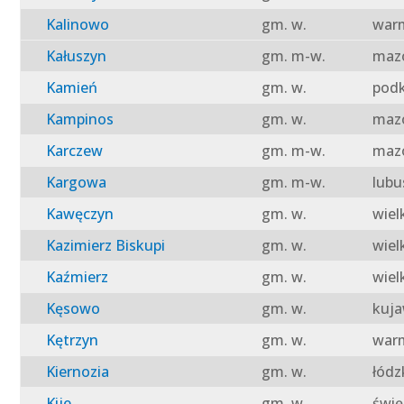
Kalinowo
gm. w.
warm
Kałuszyn
gm. m-w.
mazo
Kamień
gm. w.
podk
Kampinos
gm. w.
mazo
Karczew
gm. m-w.
mazo
Kargowa
gm. m-w.
lubu
Kawęczyn
gm. w.
wiel
Kazimierz Biskupi
gm. w.
wiel
Kaźmierz
gm. w.
wiel
Kęsowo
gm. w.
kuja
Kętrzyn
gm. w.
warm
Kiernozia
gm. w.
łódz
Kije
gm. w.
świę