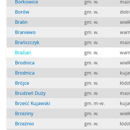
Borkowice
gm. w.
mazo
Borów
gm. w.
doln
Bralin
gm. w.
wiel
Braniewo
gm. w.
warm
Brańszczyk
gm. w.
mazo
Bratian
gm. w.
warm
Brodnica
gm. w.
wiel
Brodnica
gm. w.
kuja
Brójce
gm. w.
łódz
Brudzeń Duży
gm. w.
mazo
Brześć Kujawski
gm. m-w.
kuja
Brzeziny
gm. w.
wiel
Brzeźnio
gm. w.
łódz