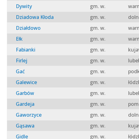
Dywity
gm. w.
warm
Dziadowa Kłoda
gm. w.
doln
Działdowo
gm. w.
warm
Ełk
gm. w.
warm
Fabianki
gm. w.
kuja
Firlej
gm. w.
lube
Gać
gm. w.
podk
Galewice
gm. w.
łódz
Garbów
gm. w.
lube
Gardeja
gm. w.
pomo
Gaworzyce
gm. w.
doln
Gąsawa
gm. w.
kuja
Gidle
gm. w.
łódz