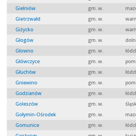
Gielniów
gm. w.
mazo
Gietrzwałd
gm. w.
warm
Giżycko
gm. w.
warm
Głogów
gm. w.
doln
Głowno
gm. w.
łódz
Główczyce
gm. w.
pomo
Głuchów
gm. w.
łódz
Gniewino
gm. w.
pomo
Godzianów
gm. w.
łódz
Goleszów
gm. w.
śląs
Gołymin-Ośrodek
gm. w.
mazo
Gomunice
gm. w.
łódz
Gostycyn
gm. w.
kuja