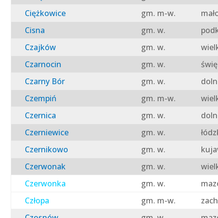
Ciężkowice
gm. m-w.
mało
Cisna
gm. w.
podk
Czajków
gm. w.
wiel
Czarnocin
gm. w.
świę
Czarny Bór
gm. w.
doln
Czempiń
gm. m-w.
wiel
Czernica
gm. w.
doln
Czerniewice
gm. w.
łódz
Czernikowo
gm. w.
kuja
Czerwonak
gm. w.
wiel
Czerwonka
gm. w.
mazo
Człopa
gm. m-w.
zach
Czosnów
gm. w.
mazo