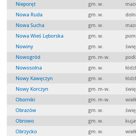
Nieporęt
gm. w.
mazo
Nowa Ruda
gm. w.
doln
Nowa Sucha
gm. w.
mazo
Nowa Wieś Lęborska
gm. w.
pomo
Nowiny
gm. w.
świę
Nowogród
gm. m-w.
podl
Nowosolna
gm. w.
łódz
Nowy Kawęczyn
gm. w.
łódz
Nowy Korczyn
gm. m-w.
świę
Oborniki
gm. m-w.
wiel
Obrazów
gm. w.
świę
Obrowo
gm. w.
kuja
Obrzycko
gm. w.
wiel