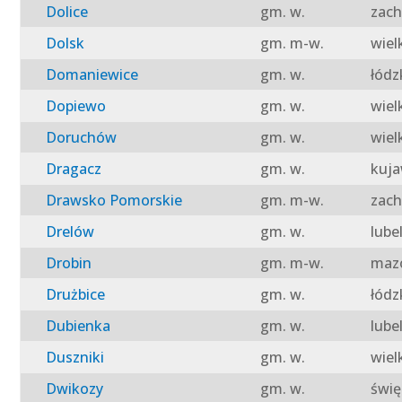
Dolice
gm. w.
zach
Dolsk
gm. m-w.
wiel
Domaniewice
gm. w.
łódz
Dopiewo
gm. w.
wiel
Doruchów
gm. w.
wiel
Dragacz
gm. w.
kuja
Drawsko Pomorskie
gm. m-w.
zach
Drelów
gm. w.
lube
Drobin
gm. m-w.
mazo
Drużbice
gm. w.
łódz
Dubienka
gm. w.
lube
Duszniki
gm. w.
wiel
Dwikozy
gm. w.
świę