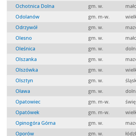
Ochotnica Dolna
gm. w.
mało
Odolanów
gm. m-w.
wiel
Odrzywół
gm. w.
mazo
Olesno
gm. w.
mało
Oleśnica
gm. w.
doln
Olszanka
gm. w.
mazo
Olszówka
gm. w.
wiel
Olsztyn
gm. w.
śląs
Oława
gm. w.
doln
Opatowiec
gm. m-w.
świę
Opatówek
gm. m-w.
wiel
Opinogóra Górna
gm. w.
mazo
Oporów
gm. w.
łódz