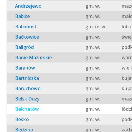
Andrzejewo
gm. w.
mazo
Babice
gm. w.
mało
Babimost
gm. m-w.
lubu
Baćkowice
gm. w.
świę
Baligród
gm. w.
podk
Banie Mazurskie
gm. w.
warm
Baranów
gm. w.
wiel
Bartniczka
gm. w.
kuja
Baruchowo
gm. w.
kuja
Belsk Duży
gm. w.
mazo
Bełchatów
gm. w.
łódz
Besko
gm. w.
podk
Będzino
gm. w.
zach