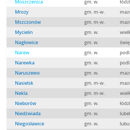
Moszczenica
gm. w.
łódz
Mrozy
gm. m-w.
mazo
Mszczonów
gm. m-w.
mazo
Mycielin
gm. w.
wiel
Nagłowice
gm. w.
świę
Narew
gm. w.
podl
Narewka
gm. w.
podl
Naruszewo
gm. w.
mazo
Nasielsk
gm. m-w.
mazo
Nekla
gm. m-w.
wiel
Nieborów
gm. w.
łódz
Niedźwiada
gm. w.
lube
Niegosławice
gm. w.
lubu