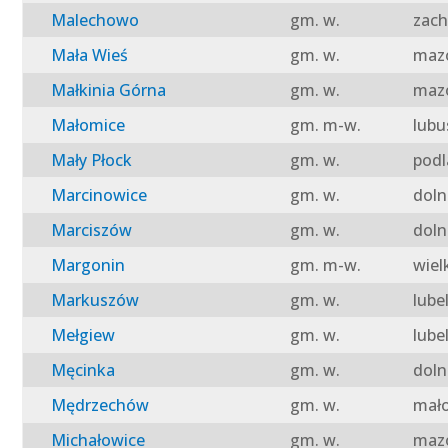
Malechowo
gm. w.
zach
Mała Wieś
gm. w.
mazo
Małkinia Górna
gm. w.
mazo
Małomice
gm. m-w.
lubu
Mały Płock
gm. w.
podl
Marcinowice
gm. w.
doln
Marciszów
gm. w.
doln
Margonin
gm. m-w.
wiel
Markuszów
gm. w.
lube
Mełgiew
gm. w.
lube
Męcinka
gm. w.
doln
Mędrzechów
gm. w.
mało
Michałowice
gm. w.
mazo