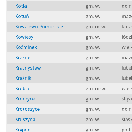
Kotla
gm. w.
doln
Kotuń
gm. w.
mazo
Kowalewo Pomorskie
gm. m-w.
kuja
Kowiesy
gm. w.
łódz
Koźminek
gm. w.
wiel
Krasne
gm. w.
mazo
Krasnystaw
gm. w.
lube
Kraśnik
gm. w.
lube
Krobia
gm. m-w.
wiel
Kroczyce
gm. w.
śląs
Krotoszyce
gm. w.
doln
Kruszyna
gm. w.
śląs
Krypno
gm. w.
podl