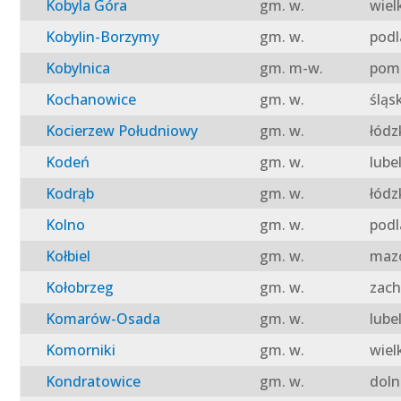
Kobyla Góra
gm. w.
wiel
Kobylin-Borzymy
gm. w.
podl
Kobylnica
gm. m-w.
pomo
Kochanowice
gm. w.
śląs
Kocierzew Południowy
gm. w.
łódz
Kodeń
gm. w.
lube
Kodrąb
gm. w.
łódz
Kolno
gm. w.
podl
Kołbiel
gm. w.
mazo
Kołobrzeg
gm. w.
zach
Komarów-Osada
gm. w.
lube
Komorniki
gm. w.
wiel
Kondratowice
gm. w.
doln