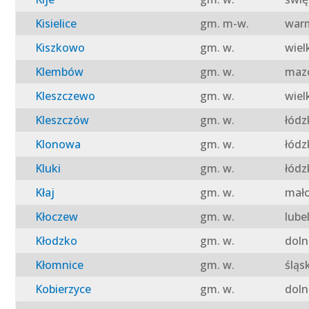
Kisielice
gm. m-w.
warm
Kiszkowo
gm. w.
wiel
Klembów
gm. w.
mazo
Kleszczewo
gm. w.
wiel
Kleszczów
gm. w.
łódz
Klonowa
gm. w.
łódz
Kluki
gm. w.
łódz
Kłaj
gm. w.
mało
Kłoczew
gm. w.
lube
Kłodzko
gm. w.
doln
Kłomnice
gm. w.
śląs
Kobierzyce
gm. w.
doln