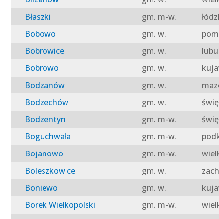
Błaszki
gm. m-w.
łódz
Bobowo
gm. w.
pomo
Bobrowice
gm. w.
lubu
Bobrowo
gm. w.
kuja
Bodzanów
gm. w.
mazo
Bodzechów
gm. w.
świę
Bodzentyn
gm. m-w.
świę
Boguchwała
gm. m-w.
podk
Bojanowo
gm. m-w.
wiel
Boleszkowice
gm. w.
zach
Boniewo
gm. w.
kuja
Borek Wielkopolski
gm. m-w.
wiel