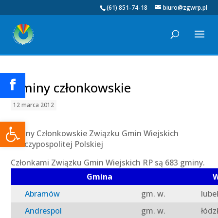
(61) 851-74-18
biuro@zgwrp.pl
Gminy członkowskie
12 marca 2012
Otwórz pasek narzędzi
Gminy Członkowskie Związku Gmin Wiejskich
Rzeczypospolitej Polskiej
Członkami Związku Gmin Wiejskich RP są 683 gminy.
Gmina
W
Abramów
gm. w.
lube
Andrespol
gm. w.
łódz