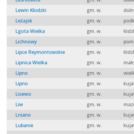
Lewin Kłodzki
gm. w.
doln
Leżajsk
gm. w.
podk
Lgota Wielka
gm. w.
łódz
Lichnowy
gm. w.
pomo
Lipce Reymontowskie
gm. w.
łódz
Lipnica Wielka
gm. w.
mało
Lipno
gm. w.
wiel
Lipno
gm. w.
kuja
Lisewo
gm. w.
kuja
Liw
gm. w.
mazo
Lniano
gm. w.
kuja
Lubanie
gm. w.
kuja