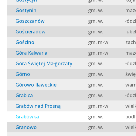
Gostynin
gm. w.
mazo
Goszczanów
gm. w.
łódz
Gościeradów
gm. w.
lube
Gościno
gm. m-w.
zach
Góra Kalwaria
gm. m-w.
mazo
Góra Świętej Małgorzaty
gm. w.
łódz
Górno
gm. w.
świę
Górowo Iławeckie
gm. w.
warm
Grabica
gm. w.
łódz
Grabów nad Prosną
gm. m-w.
wiel
Grabówka
gm. w.
podl
Granowo
gm. w.
wiel