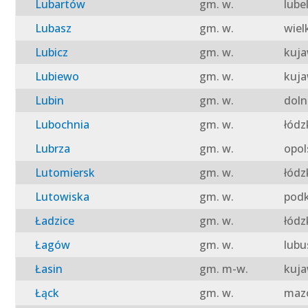
Lubartów
gm. w.
lube
Lubasz
gm. w.
wiel
Lubicz
gm. w.
kuja
Lubiewo
gm. w.
kuja
Lubin
gm. w.
doln
Lubochnia
gm. w.
łódz
Lubrza
gm. w.
opol
Lutomiersk
gm. w.
łódz
Lutowiska
gm. w.
podk
Ładzice
gm. w.
łódz
Łagów
gm. w.
lubu
Łasin
gm. m-w.
kuja
Łąck
gm. w.
mazo