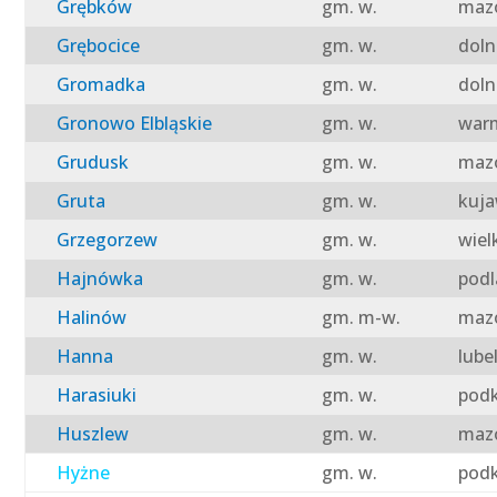
Grębków
gm. w.
mazo
Grębocice
gm. w.
doln
Gromadka
gm. w.
doln
Gronowo Elbląskie
gm. w.
warm
Grudusk
gm. w.
mazo
Gruta
gm. w.
kuja
Grzegorzew
gm. w.
wiel
Hajnówka
gm. w.
podl
Halinów
gm. m-w.
mazo
Hanna
gm. w.
lube
Harasiuki
gm. w.
podk
Huszlew
gm. w.
mazo
Hyżne
gm. w.
podk