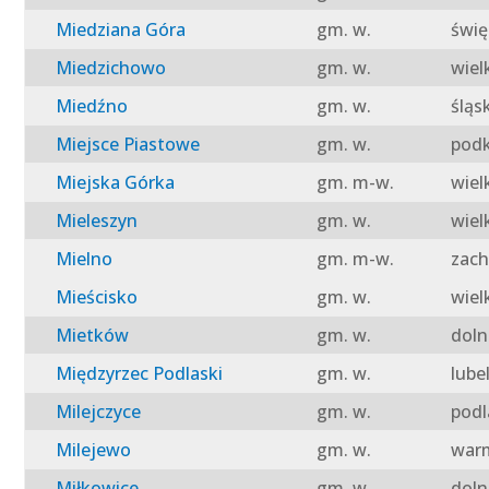
Miedziana Góra
gm. w.
świę
Miedzichowo
gm. w.
wiel
Miedźno
gm. w.
śląs
Miejsce Piastowe
gm. w.
podk
Miejska Górka
gm. m-w.
wiel
Mieleszyn
gm. w.
wiel
Mielno
gm. m-w.
zach
Mieścisko
gm. w.
wiel
Mietków
gm. w.
doln
Międzyrzec Podlaski
gm. w.
lube
Milejczyce
gm. w.
podl
Milejewo
gm. w.
warm
Miłkowice
gm. w.
doln