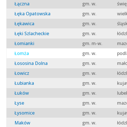
Łączna
gm. w.
świę
Łęka Opatowska
gm. w.
wiel
Łękawica
gm. w.
śląs
Łęki Szlacheckie
gm. w.
łódz
Łomianki
gm. m-w.
mazo
Łomża
gm. w.
podl
Łososina Dolna
gm. w.
mało
Łowicz
gm. w.
łódz
Łubianka
gm. w.
kuja
Łuków
gm. w.
lube
Łyse
gm. w.
mazo
Łysomice
gm. w.
kuja
Maków
gm. w.
łódz