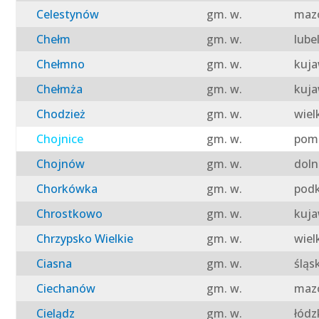
Celestynów
gm. w.
mazo
Chełm
gm. w.
lube
Chełmno
gm. w.
kuja
Chełmża
gm. w.
kuja
Chodzież
gm. w.
wiel
Chojnice
gm. w.
pomo
Chojnów
gm. w.
doln
Chorkówka
gm. w.
podk
Chrostkowo
gm. w.
kuja
Chrzypsko Wielkie
gm. w.
wiel
Ciasna
gm. w.
śląs
Ciechanów
gm. w.
mazo
Cielądz
gm. w.
łódz