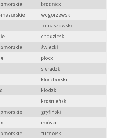
omorskie
brodnicki
mazurskie
węgorzewski
tomaszowski
ie
chodzieski
omorskie
świecki
ie
płocki
sieradzki
kluczborski
e
kłodzki
krośnieński
omorskie
gryfiński
ie
miński
omorskie
tucholski