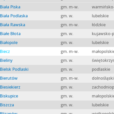
Biała Piska
gm. m-w.
warmińsko-
Biała Podlaska
gm. w.
lubelskie
Biała Rawska
gm. m-w.
łódzkie
Białe Błota
gm. w.
kujawsko-p
Białopole
gm. w.
lubelskie
Biecz
gm. m-w.
małopolski
Bieliny
gm. w.
świętokrzy
Bielsk Podlaski
gm. w.
podlaskie
Bierutów
gm. m-w.
dolnośląski
Biesiekierz
gm. w.
zachodniop
Biskupice
gm. w.
małopolski
Biszcza
gm. w.
lubelskie
Blizanów
gm. w.
wielkopolsk