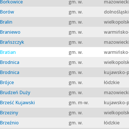
Borkowice
gm. w.
mazowieck
Borów
gm. w.
dolnośląski
Bralin
gm. w.
wielkopolsk
Braniewo
gm. w.
warmińsko-
Brańszczyk
gm. w.
mazowieck
Bratian
gm. w.
warmińsko-
Brodnica
gm. w.
wielkopolsk
Brodnica
gm. w.
kujawsko-p
Brójce
gm. w.
łódzkie
Brudzeń Duży
gm. w.
mazowieck
Brześć Kujawski
gm. m-w.
kujawsko-p
Brzeziny
gm. w.
wielkopolsk
Brzeźnio
gm. w.
łódzkie