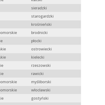
sieradzki
starogardzki
krośnieński
omorskie
brodnicki
ie
płocki
skie
ostrowiecki
skie
kielecki
ie
rzeszowski
ie
rawicki
omorskie
myśliborski
omorskie
włocławski
ie
gostyński