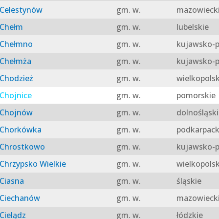
Celestynów
gm. w.
mazowieck
Chełm
gm. w.
lubelskie
Chełmno
gm. w.
kujawsko-p
Chełmża
gm. w.
kujawsko-p
Chodzież
gm. w.
wielkopolsk
Chojnice
gm. w.
pomorskie
Chojnów
gm. w.
dolnośląski
Chorkówka
gm. w.
podkarpack
Chrostkowo
gm. w.
kujawsko-p
Chrzypsko Wielkie
gm. w.
wielkopolsk
Ciasna
gm. w.
śląskie
Ciechanów
gm. w.
mazowieck
Cielądz
gm. w.
łódzkie