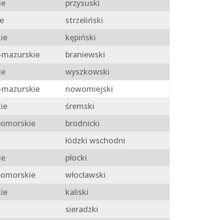
ie
przysuski
e
strzeliński
ie
kępiński
mazurskie
braniewski
ie
wyszkowski
mazurskie
nowomiejski
ie
śremski
omorskie
brodnicki
łódzki wschodni
ie
płocki
omorskie
włocławski
ie
kaliski
sieradzki