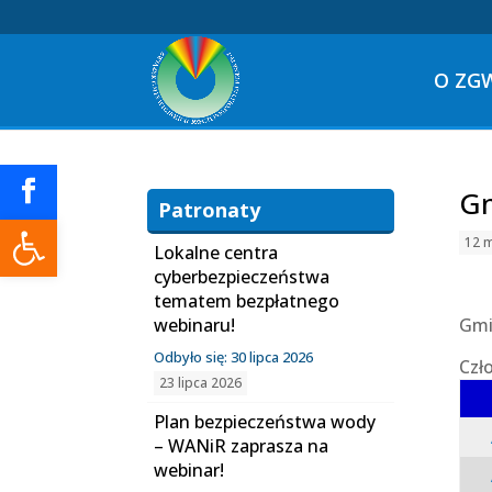
O ZG
Gm
Patronaty
Otwórz pasek narzędzi
12 
Lokalne centra
cyberbezpieczeństwa
tematem bezpłatnego
webinaru!
Gmi
Odbyło się: 30 lipca 2026
Czł
23 lipca 2026
Plan bezpieczeństwa wody
– WANiR zaprasza na
webinar!