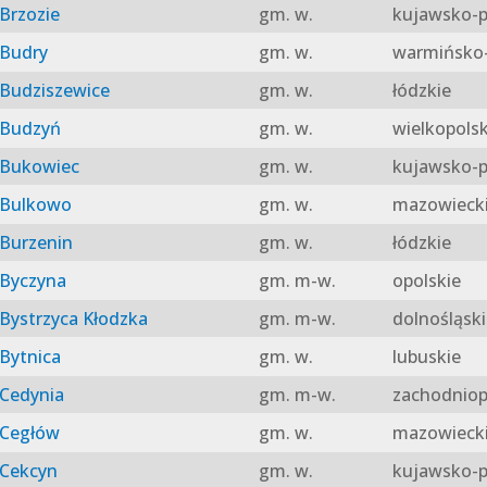
Brzozie
gm. w.
kujawsko-p
Budry
gm. w.
warmińsko-
Budziszewice
gm. w.
łódzkie
Budzyń
gm. w.
wielkopolsk
Bukowiec
gm. w.
kujawsko-p
Bulkowo
gm. w.
mazowieck
Burzenin
gm. w.
łódzkie
Byczyna
gm. m-w.
opolskie
Bystrzyca Kłodzka
gm. m-w.
dolnośląski
Bytnica
gm. w.
lubuskie
Cedynia
gm. m-w.
zachodniop
Cegłów
gm. w.
mazowieck
Cekcyn
gm. w.
kujawsko-p