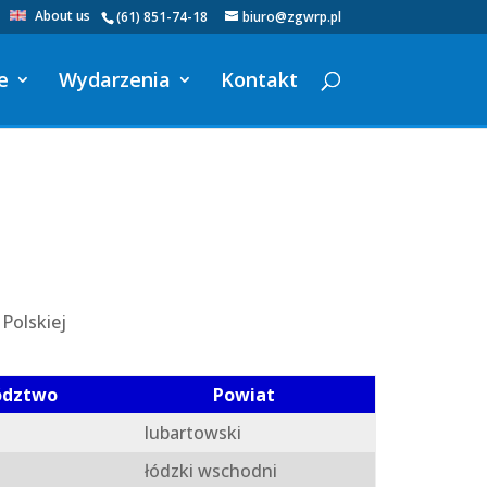
About us
(61) 851-74-18
biuro@zgwrp.pl
e
Wydarzenia
Kontakt
Polskiej
ództwo
Powiat
lubartowski
łódzki wschodni