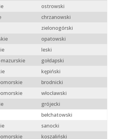
ie
ostrowski
e
chrzanowski
zielonogórski
skie
opatowski
ie
leski
mazurskie
gołdapski
ie
kępiński
omorskie
brodnicki
omorskie
włocławski
ie
grójecki
bełchatowski
ie
sanocki
omorskie
koszaliński