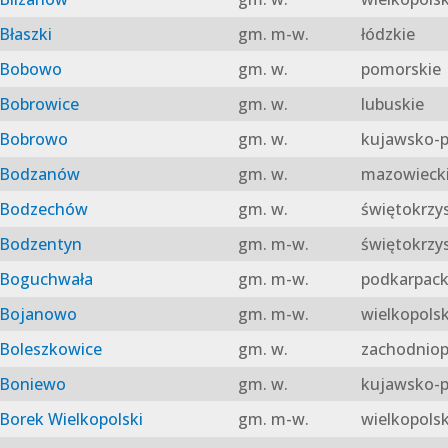
Błaszki
gm. m-w.
łódzkie
Bobowo
gm. w.
pomorskie
Bobrowice
gm. w.
lubuskie
Bobrowo
gm. w.
kujawsko-p
Bodzanów
gm. w.
mazowieck
Bodzechów
gm. w.
świętokrzy
Bodzentyn
gm. m-w.
świętokrzy
Boguchwała
gm. m-w.
podkarpack
Bojanowo
gm. m-w.
wielkopolsk
Boleszkowice
gm. w.
zachodniop
Boniewo
gm. w.
kujawsko-p
Borek Wielkopolski
gm. m-w.
wielkopolsk