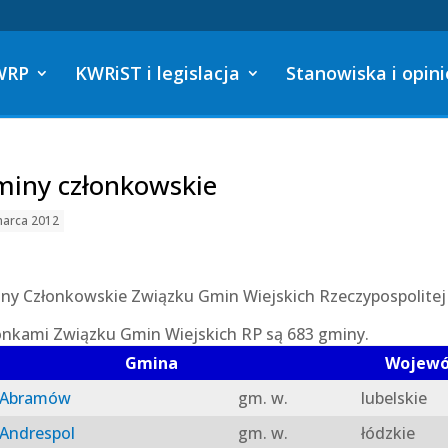
WRP
KWRiST i legislacja
Stanowiska i opini
iny członkowskie
marca 2012
ny Członkowskie Związku Gmin Wiejskich Rzeczypospolitej 
onkami Związku Gmin Wiejskich RP są 683 gminy.
Gmina
Wojew
Abramów
gm. w.
lubelskie
Andrespol
gm. w.
łódzkie