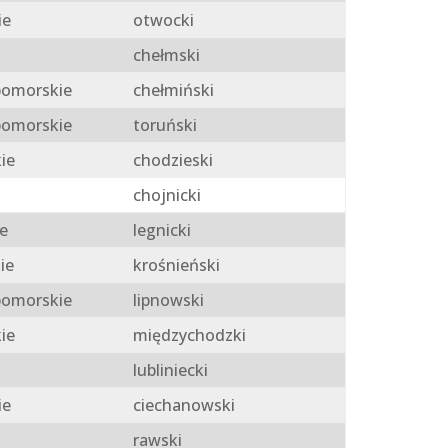
ie
otwocki
chełmski
omorskie
chełmiński
omorskie
toruński
ie
chodzieski
chojnicki
e
legnicki
ie
krośnieński
omorskie
lipnowski
ie
międzychodzki
lubliniecki
ie
ciechanowski
rawski