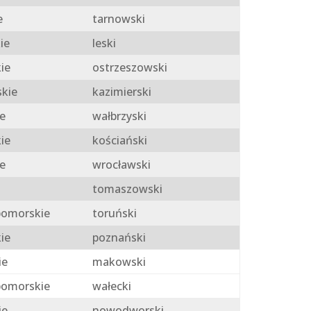
e
tarnowski
ie
leski
ie
ostrzeszowski
skie
kazimierski
e
wałbrzyski
ie
kościański
e
wrocławski
tomaszowski
omorskie
toruński
ie
poznański
ie
makowski
omorskie
wałecki
ie
nowodworski