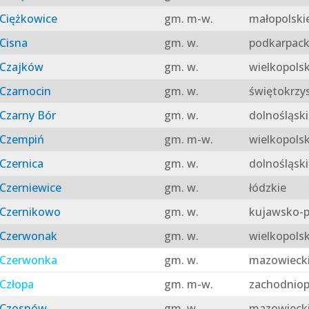
Ciężkowice
gm. m-w.
małopolski
Cisna
gm. w.
podkarpack
Czajków
gm. w.
wielkopolsk
Czarnocin
gm. w.
świętokrzy
Czarny Bór
gm. w.
dolnośląski
Czempiń
gm. m-w.
wielkopolsk
Czernica
gm. w.
dolnośląski
Czerniewice
gm. w.
łódzkie
Czernikowo
gm. w.
kujawsko-p
Czerwonak
gm. w.
wielkopolsk
Czerwonka
gm. w.
mazowieck
Człopa
gm. m-w.
zachodniop
Czosnów
gm. w.
mazowieck