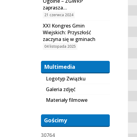
Ogólne – ZGWRP
zaprasza…
21 czerwca 2024
XXI Kongres Gmin
Wiejskich: Przyszłość
zaczyna się w gminach
04 listopada 2025
Multimedia
Logotyp Związku
Galeria zdjęć
Materiały filmowe
Gościmy
30764