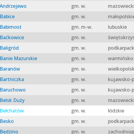
Andrzejewo
gm. w.
mazowieck
Babice
gm. w.
małopolski
Babimost
gm. m-w.
lubuskie
Baćkowice
gm. w.
świętokrzy
Baligród
gm. w.
podkarpack
Banie Mazurskie
gm. w.
warmińsko-
Baranów
gm. w.
wielkopolsk
Bartniczka
gm. w.
kujawsko-p
Baruchowo
gm. w.
kujawsko-p
Belsk Duży
gm. w.
mazowieck
Bełchatów
gm. w.
łódzkie
Besko
gm. w.
podkarpack
Będzino
gm. w.
zachodniop