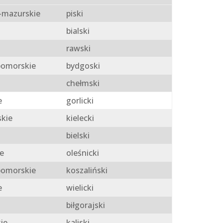
mazurskie
piski
bialski
rawski
omorskie
bydgoski
chełmski
e
gorlicki
skie
kielecki
bielski
e
oleśnicki
omorskie
koszaliński
e
wielicki
biłgorajski
ie
kaliski