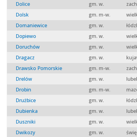
Dolice
gm. w.
zach
Dolsk
gm. m-w.
wiel
Domaniewice
gm. w.
łódz
Dopiewo
gm. w.
wiel
Doruchów
gm. w.
wiel
Dragacz
gm. w.
kuja
Drawsko Pomorskie
gm. m-w.
zach
Drelów
gm. w.
lube
Drobin
gm. m-w.
mazo
Drużbice
gm. w.
łódz
Dubienka
gm. w.
lube
Duszniki
gm. w.
wiel
Dwikozy
gm. w.
świę