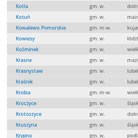
Kotla
gm. w.
doln
Kotuń
gm. w.
mazo
Kowalewo Pomorskie
gm. m-w.
kuja
Kowiesy
gm. w.
łódz
Koźminek
gm. w.
wiel
Krasne
gm. w.
mazo
Krasnystaw
gm. w.
lube
Kraśnik
gm. w.
lube
Krobia
gm. m-w.
wiel
Kroczyce
gm. w.
śląs
Krotoszyce
gm. w.
doln
Kruszyna
gm. w.
śląs
Krypno
gm. w.
podl