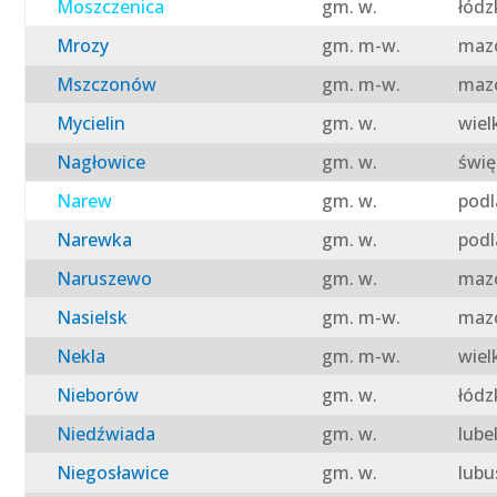
Moszczenica
gm. w.
łódz
Mrozy
gm. m-w.
mazo
Mszczonów
gm. m-w.
mazo
Mycielin
gm. w.
wiel
Nagłowice
gm. w.
świę
Narew
gm. w.
podl
Narewka
gm. w.
podl
Naruszewo
gm. w.
mazo
Nasielsk
gm. m-w.
mazo
Nekla
gm. m-w.
wiel
Nieborów
gm. w.
łódz
Niedźwiada
gm. w.
lube
Niegosławice
gm. w.
lubu