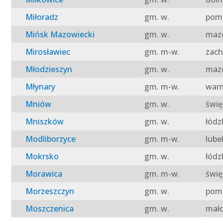
Miłoradz
gm. w.
pomo
Mińsk Mazowiecki
gm. w.
mazo
Mirosławiec
gm. m-w.
zach
Młodzieszyn
gm. w.
mazo
Młynary
gm. m-w.
warm
Mniów
gm. w.
świę
Mniszków
gm. w.
łódz
Modliborzyce
gm. m-w.
lube
Mokrsko
gm. w.
łódz
Morawica
gm. m-w.
świę
Morzeszczyn
gm. w.
pomo
Moszczenica
gm. w.
mało