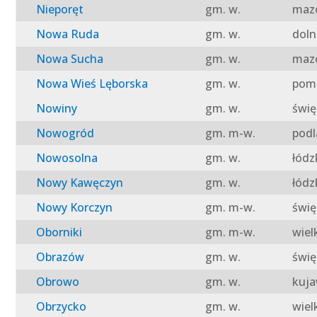
Nieporęt
gm. w.
mazo
Nowa Ruda
gm. w.
doln
Nowa Sucha
gm. w.
mazo
Nowa Wieś Lęborska
gm. w.
pomo
Nowiny
gm. w.
świę
Nowogród
gm. m-w.
podl
Nowosolna
gm. w.
łódz
Nowy Kawęczyn
gm. w.
łódz
Nowy Korczyn
gm. m-w.
świę
Oborniki
gm. m-w.
wiel
Obrazów
gm. w.
świę
Obrowo
gm. w.
kuja
Obrzycko
gm. w.
wiel