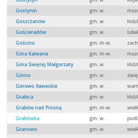
Gostynin
gm. w.
mazo
Goszczanów
gm. w.
łódz
Gościeradów
gm. w.
lube
Gościno
gm. m-w.
zach
Góra Kalwaria
gm. m-w.
mazo
Góra Świętej Małgorzaty
gm. w.
łódz
Górno
gm. w.
świę
Górowo Iławeckie
gm. w.
warm
Grabica
gm. w.
łódz
Grabów nad Prosną
gm. m-w.
wiel
Grabówka
gm. w.
podl
Granowo
gm. w.
wiel