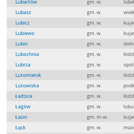
Lubartów
gm. w.
lube
Lubasz
gm. w.
wiel
Lubicz
gm. w.
kuja
Lubiewo
gm. w.
kuja
Lubin
gm. w.
doln
Lubochnia
gm. w.
łódz
Lubrza
gm. w.
opol
Lutomiersk
gm. w.
łódz
Lutowiska
gm. w.
podk
Ładzice
gm. w.
łódz
Łagów
gm. w.
lubu
Łasin
gm. m-w.
kuja
Łąck
gm. w.
mazo