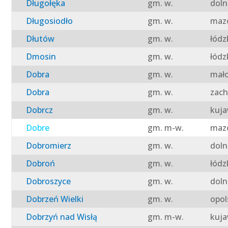
Długołęka
gm. w.
doln
Długosiodło
gm. w.
mazo
Dłutów
gm. w.
łódz
Dmosin
gm. w.
łódz
Dobra
gm. w.
mało
Dobra
gm. w.
zach
Dobrcz
gm. w.
kuja
Dobre
gm. m-w.
mazo
Dobromierz
gm. w.
doln
Dobroń
gm. w.
łódz
Dobroszyce
gm. w.
doln
Dobrzeń Wielki
gm. w.
opol
Dobrzyń nad Wisłą
gm. m-w.
kuja