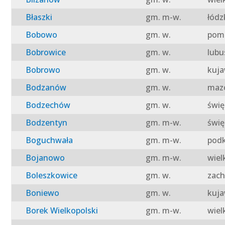
Błaszki
gm. m-w.
łódz
Bobowo
gm. w.
pomo
Bobrowice
gm. w.
lubu
Bobrowo
gm. w.
kuja
Bodzanów
gm. w.
mazo
Bodzechów
gm. w.
świę
Bodzentyn
gm. m-w.
świę
Boguchwała
gm. m-w.
podk
Bojanowo
gm. m-w.
wiel
Boleszkowice
gm. w.
zach
Boniewo
gm. w.
kuja
Borek Wielkopolski
gm. m-w.
wiel