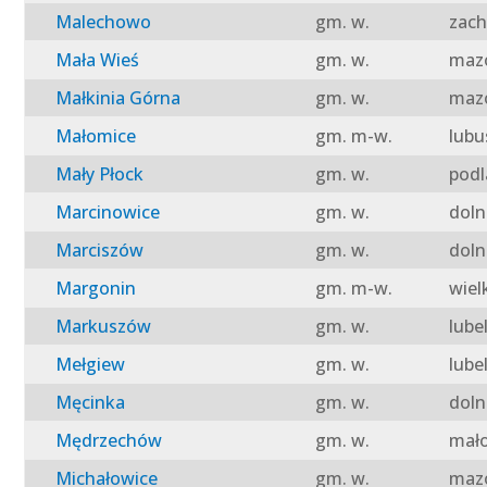
Malechowo
gm. w.
zach
Mała Wieś
gm. w.
mazo
Małkinia Górna
gm. w.
mazo
Małomice
gm. m-w.
lubu
Mały Płock
gm. w.
podl
Marcinowice
gm. w.
doln
Marciszów
gm. w.
doln
Margonin
gm. m-w.
wiel
Markuszów
gm. w.
lube
Mełgiew
gm. w.
lube
Męcinka
gm. w.
doln
Mędrzechów
gm. w.
mało
Michałowice
gm. w.
mazo