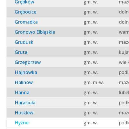
Grębków
gm. w.
mazo
Grębocice
gm. w.
doln
Gromadka
gm. w.
doln
Gronowo Elbląskie
gm. w.
warm
Grudusk
gm. w.
mazo
Gruta
gm. w.
kuja
Grzegorzew
gm. w.
wiel
Hajnówka
gm. w.
podl
Halinów
gm. m-w.
mazo
Hanna
gm. w.
lube
Harasiuki
gm. w.
podk
Huszlew
gm. w.
mazo
Hyżne
gm. w.
podk