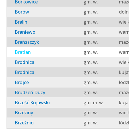
Borkowice
gm. w.
mazo
Borów
gm. w.
doln
Bralin
gm. w.
wiel
Braniewo
gm. w.
warm
Brańszczyk
gm. w.
mazo
Bratian
gm. w.
warm
Brodnica
gm. w.
wiel
Brodnica
gm. w.
kuja
Brójce
gm. w.
łódz
Brudzeń Duży
gm. w.
mazo
Brześć Kujawski
gm. m-w.
kuja
Brzeziny
gm. w.
wiel
Brzeźnio
gm. w.
łódz