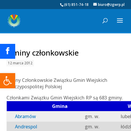
(61) 851-74-18
biuro@zgwrp.pl
Gminy członkowskie
12 marca 2012
Otwórz pasek narzędzi
Gminy Członkowskie Związku Gmin Wiejskich
Rzeczypospolitej Polskiej
Członkami Związku Gmin Wiejskich RP są 683 gminy.
Gmina
W
Abramów
gm. w.
lube
Andrespol
gm. w.
łódz