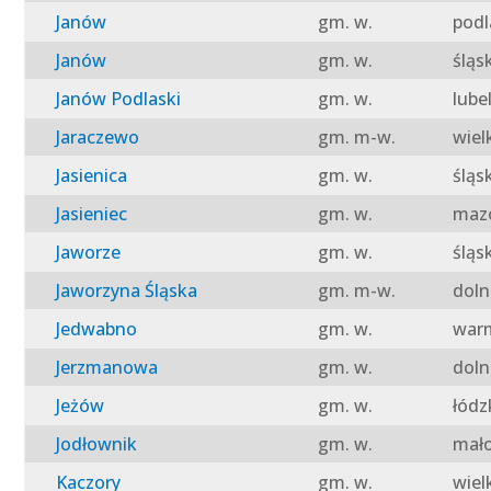
Janów
gm. w.
podl
Janów
gm. w.
śląs
Janów Podlaski
gm. w.
lube
Jaraczewo
gm. m-w.
wiel
Jasienica
gm. w.
śląs
Jasieniec
gm. w.
mazo
Jaworze
gm. w.
śląs
Jaworzyna Śląska
gm. m-w.
doln
Jedwabno
gm. w.
warm
Jerzmanowa
gm. w.
doln
Jeżów
gm. w.
łódz
Jodłownik
gm. w.
mało
Kaczory
gm. w.
wiel