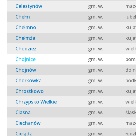
Celestynów
gm. w.
mazo
Chełm
gm. w.
lube
Chełmno
gm. w.
kuja
Chełmża
gm. w.
kuja
Chodzież
gm. w.
wiel
Chojnice
gm. w.
pomo
Chojnów
gm. w.
doln
Chorkówka
gm. w.
podk
Chrostkowo
gm. w.
kuja
Chrzypsko Wielkie
gm. w.
wiel
Ciasna
gm. w.
śląs
Ciechanów
gm. w.
mazo
Cielądz
gm. w.
łódz