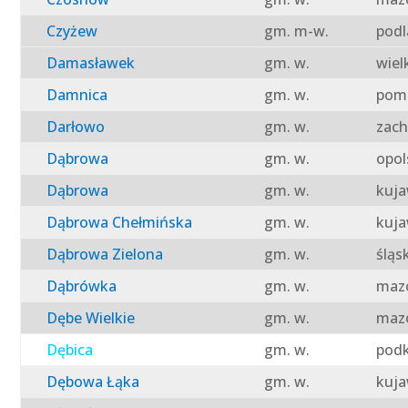
Czyżew
gm. m-w.
podl
Damasławek
gm. w.
wiel
Damnica
gm. w.
pomo
Darłowo
gm. w.
zach
Dąbrowa
gm. w.
opol
Dąbrowa
gm. w.
kuja
Dąbrowa Chełmińska
gm. w.
kuja
Dąbrowa Zielona
gm. w.
śląs
Dąbrówka
gm. w.
mazo
Dębe Wielkie
gm. w.
mazo
Dębica
gm. w.
podk
Dębowa Łąka
gm. w.
kuja