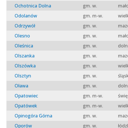
Ochotnica Dolna
gm. w.
mało
Odolanów
gm. m-w.
wiel
Odrzywół
gm. w.
mazo
Olesno
gm. w.
mało
Oleśnica
gm. w.
doln
Olszanka
gm. w.
mazo
Olszówka
gm. w.
wiel
Olsztyn
gm. w.
śląs
Oława
gm. w.
doln
Opatowiec
gm. m-w.
świę
Opatówek
gm. m-w.
wiel
Opinogóra Górna
gm. w.
mazo
Oporów
gm. w.
łódz