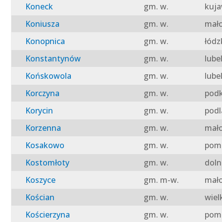
Koneck
gm. w.
kuja
Koniusza
gm. w.
mało
Konopnica
gm. w.
łódz
Konstantynów
gm. w.
lube
Końskowola
gm. w.
lube
Korczyna
gm. w.
podk
Korycin
gm. w.
podl
Korzenna
gm. w.
mało
Kosakowo
gm. w.
pomo
Kostomłoty
gm. w.
doln
Koszyce
gm. m-w.
mało
Kościan
gm. w.
wiel
Kościerzyna
gm. w.
pomo