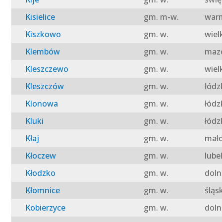
Kisielice
gm. m-w.
warm
Kiszkowo
gm. w.
wiel
Klembów
gm. w.
mazo
Kleszczewo
gm. w.
wiel
Kleszczów
gm. w.
łódz
Klonowa
gm. w.
łódz
Kluki
gm. w.
łódz
Kłaj
gm. w.
mało
Kłoczew
gm. w.
lube
Kłodzko
gm. w.
doln
Kłomnice
gm. w.
śląs
Kobierzyce
gm. w.
doln