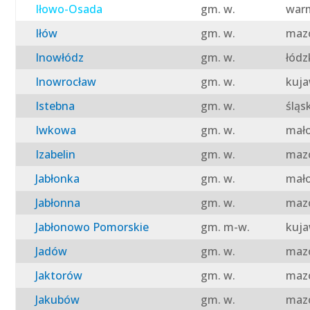
Iłowo-Osada
gm. w.
warm
Iłów
gm. w.
mazo
Inowłódz
gm. w.
łódz
Inowrocław
gm. w.
kuja
Istebna
gm. w.
śląs
Iwkowa
gm. w.
mało
Izabelin
gm. w.
mazo
Jabłonka
gm. w.
mało
Jabłonna
gm. w.
mazo
Jabłonowo Pomorskie
gm. m-w.
kuja
Jadów
gm. w.
mazo
Jaktorów
gm. w.
mazo
Jakubów
gm. w.
mazo