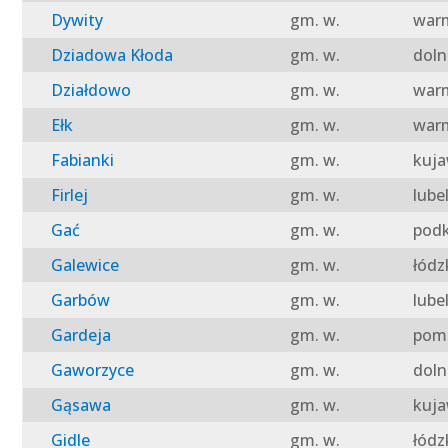
Dywity
gm. w.
warm
Dziadowa Kłoda
gm. w.
doln
Działdowo
gm. w.
warm
Ełk
gm. w.
warm
Fabianki
gm. w.
kuja
Firlej
gm. w.
lube
Gać
gm. w.
podk
Galewice
gm. w.
łódz
Garbów
gm. w.
lube
Gardeja
gm. w.
pomo
Gaworzyce
gm. w.
doln
Gąsawa
gm. w.
kuja
Gidle
gm. w.
łódz