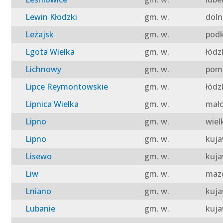
Lewin Kłodzki
gm. w.
doln
Leżajsk
gm. w.
podk
Lgota Wielka
gm. w.
łódz
Lichnowy
gm. w.
pomo
Lipce Reymontowskie
gm. w.
łódz
Lipnica Wielka
gm. w.
mało
Lipno
gm. w.
wiel
Lipno
gm. w.
kuja
Lisewo
gm. w.
kuja
Liw
gm. w.
mazo
Lniano
gm. w.
kuja
Lubanie
gm. w.
kuja