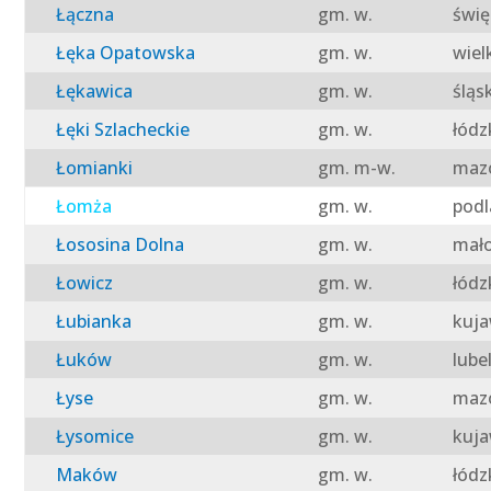
Łączna
gm. w.
świę
Łęka Opatowska
gm. w.
wiel
Łękawica
gm. w.
śląs
Łęki Szlacheckie
gm. w.
łódz
Łomianki
gm. m-w.
mazo
Łomża
gm. w.
podl
Łososina Dolna
gm. w.
mało
Łowicz
gm. w.
łódz
Łubianka
gm. w.
kuja
Łuków
gm. w.
lube
Łyse
gm. w.
mazo
Łysomice
gm. w.
kuja
Maków
gm. w.
łódz