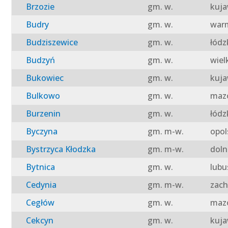
Brzozie
gm. w.
kuja
Budry
gm. w.
warm
Budziszewice
gm. w.
łódz
Budzyń
gm. w.
wiel
Bukowiec
gm. w.
kuja
Bulkowo
gm. w.
mazo
Burzenin
gm. w.
łódz
Byczyna
gm. m-w.
opol
Bystrzyca Kłodzka
gm. m-w.
doln
Bytnica
gm. w.
lubu
Cedynia
gm. m-w.
zach
Cegłów
gm. w.
mazo
Cekcyn
gm. w.
kuja