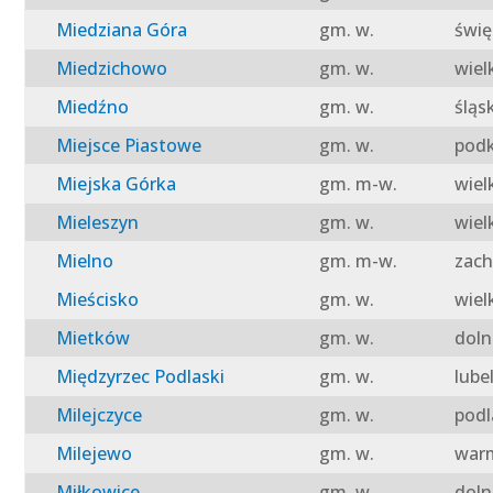
Miedziana Góra
gm. w.
świę
Miedzichowo
gm. w.
wiel
Miedźno
gm. w.
śląs
Miejsce Piastowe
gm. w.
podk
Miejska Górka
gm. m-w.
wiel
Mieleszyn
gm. w.
wiel
Mielno
gm. m-w.
zach
Mieścisko
gm. w.
wiel
Mietków
gm. w.
doln
Międzyrzec Podlaski
gm. w.
lube
Milejczyce
gm. w.
podl
Milejewo
gm. w.
warm
Miłkowice
gm. w.
doln