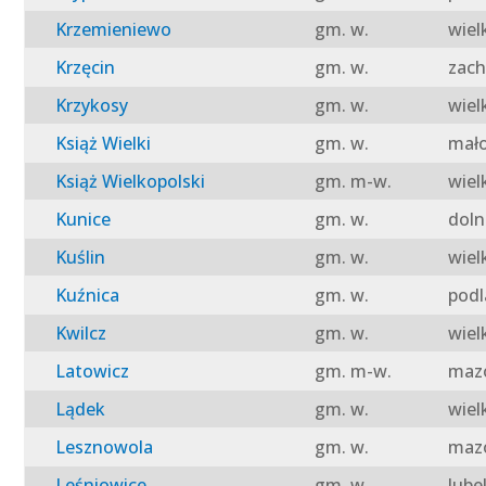
Krzemieniewo
gm. w.
wiel
Krzęcin
gm. w.
zach
Krzykosy
gm. w.
wiel
Książ Wielki
gm. w.
mało
Książ Wielkopolski
gm. m-w.
wiel
Kunice
gm. w.
doln
Kuślin
gm. w.
wiel
Kuźnica
gm. w.
podl
Kwilcz
gm. w.
wiel
Latowicz
gm. m-w.
mazo
Lądek
gm. w.
wiel
Lesznowola
gm. w.
mazo
Leśniowice
gm. w.
lube