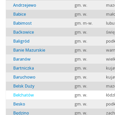
Andrzejewo
gm. w.
mazo
Babice
gm. w.
mało
Babimost
gm. m-w.
lubu
Baćkowice
gm. w.
świę
Baligród
gm. w.
podk
Banie Mazurskie
gm. w.
warm
Baranów
gm. w.
wiel
Bartniczka
gm. w.
kuja
Baruchowo
gm. w.
kuja
Belsk Duży
gm. w.
mazo
Bełchatów
gm. w.
łódz
Besko
gm. w.
podk
Będzino
gm. w.
zach