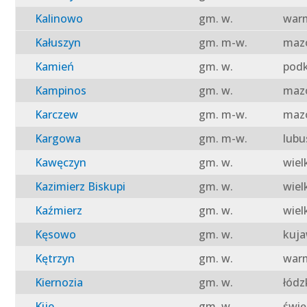
Kalinowo
gm. w.
warm
Kałuszyn
gm. m-w.
mazo
Kamień
gm. w.
podk
Kampinos
gm. w.
mazo
Karczew
gm. m-w.
mazo
Kargowa
gm. m-w.
lubu
Kawęczyn
gm. w.
wiel
Kazimierz Biskupi
gm. w.
wiel
Kaźmierz
gm. w.
wiel
Kęsowo
gm. w.
kuja
Kętrzyn
gm. w.
warm
Kiernozia
gm. w.
łódz
Kije
gm. w.
świę