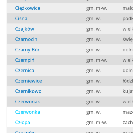
Ciężkowice
gm. m-w.
mało
Cisna
gm. w.
podk
Czajków
gm. w.
wiel
Czarnocin
gm. w.
świę
Czarny Bór
gm. w.
doln
Czempiń
gm. m-w.
wiel
Czernica
gm. w.
doln
Czerniewice
gm. w.
łódz
Czernikowo
gm. w.
kuja
Czerwonak
gm. w.
wiel
Czerwonka
gm. w.
mazo
Człopa
gm. m-w.
zach
Czosnów
gm. w.
mazo