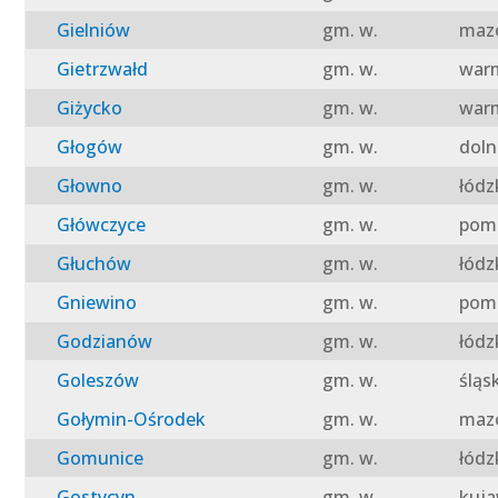
Gielniów
gm. w.
mazo
Gietrzwałd
gm. w.
warm
Giżycko
gm. w.
warm
Głogów
gm. w.
doln
Głowno
gm. w.
łódz
Główczyce
gm. w.
pomo
Głuchów
gm. w.
łódz
Gniewino
gm. w.
pomo
Godzianów
gm. w.
łódz
Goleszów
gm. w.
śląs
Gołymin-Ośrodek
gm. w.
mazo
Gomunice
gm. w.
łódz
Gostycyn
gm. w.
kuja