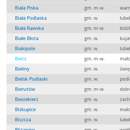
Biała Piska
gm. m-w.
warm
Biała Podlaska
gm. w.
lube
Biała Rawska
gm. m-w.
łódz
Białe Błota
gm. w.
kuja
Białopole
gm. w.
lube
Biecz
gm. m-w.
mało
Bieliny
gm. w.
świę
Bielsk Podlaski
gm. w.
podl
Bierutów
gm. m-w.
doln
Biesiekierz
gm. w.
zach
Biskupice
gm. w.
mało
Biszcza
gm. w.
lube
Blizanów
gm. w.
wiel