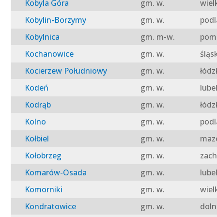
Kobyla Góra
gm. w.
wiel
Kobylin-Borzymy
gm. w.
podl
Kobylnica
gm. m-w.
pomo
Kochanowice
gm. w.
śląs
Kocierzew Południowy
gm. w.
łódz
Kodeń
gm. w.
lube
Kodrąb
gm. w.
łódz
Kolno
gm. w.
podl
Kołbiel
gm. w.
mazo
Kołobrzeg
gm. w.
zach
Komarów-Osada
gm. w.
lube
Komorniki
gm. w.
wiel
Kondratowice
gm. w.
doln