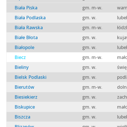
Biała Piska
gm. m-w.
warm
Biała Podlaska
gm. w.
lube
Biała Rawska
gm. m-w.
łódz
Białe Błota
gm. w.
kuja
Białopole
gm. w.
lube
Biecz
gm. m-w.
mało
Bieliny
gm. w.
świę
Bielsk Podlaski
gm. w.
podl
Bierutów
gm. m-w.
doln
Biesiekierz
gm. w.
zach
Biskupice
gm. w.
mało
Biszcza
gm. w.
lube
Blizanów
gm. w.
wiel