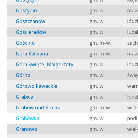
Gostynin
gm. w.
mazo
Goszczanów
gm. w.
łódz
Gościeradów
gm. w.
lube
Gościno
gm. m-w.
zach
Góra Kalwaria
gm. m-w.
mazo
Góra Świętej Małgorzaty
gm. w.
łódz
Górno
gm. w.
świę
Górowo Iławeckie
gm. w.
warm
Grabica
gm. w.
łódz
Grabów nad Prosną
gm. m-w.
wiel
Grabówka
gm. w.
podl
Granowo
gm. w.
wiel