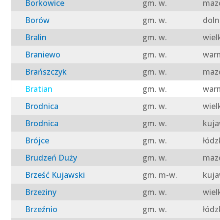
Borkowice
gm. w.
mazo
Borów
gm. w.
doln
Bralin
gm. w.
wiel
Braniewo
gm. w.
warm
Brańszczyk
gm. w.
mazo
Bratian
gm. w.
warm
Brodnica
gm. w.
wiel
Brodnica
gm. w.
kuja
Brójce
gm. w.
łódz
Brudzeń Duży
gm. w.
mazo
Brześć Kujawski
gm. m-w.
kuja
Brzeziny
gm. w.
wiel
Brzeźnio
gm. w.
łódz