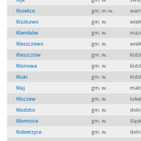
Kisielice
gm. m-w.
warm
Kiszkowo
gm. w.
wiel
Klembów
gm. w.
mazo
Kleszczewo
gm. w.
wiel
Kleszczów
gm. w.
łódz
Klonowa
gm. w.
łódz
Kluki
gm. w.
łódz
Kłaj
gm. w.
mało
Kłoczew
gm. w.
lube
Kłodzko
gm. w.
doln
Kłomnice
gm. w.
śląs
Kobierzyce
gm. w.
doln