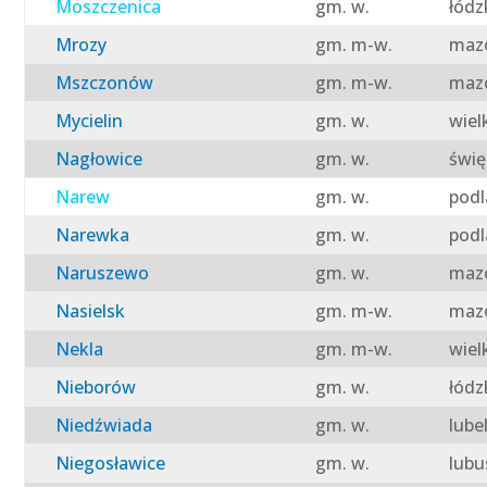
Moszczenica
gm. w.
łódz
Mrozy
gm. m-w.
mazo
Mszczonów
gm. m-w.
mazo
Mycielin
gm. w.
wiel
Nagłowice
gm. w.
świę
Narew
gm. w.
podl
Narewka
gm. w.
podl
Naruszewo
gm. w.
mazo
Nasielsk
gm. m-w.
mazo
Nekla
gm. m-w.
wiel
Nieborów
gm. w.
łódz
Niedźwiada
gm. w.
lube
Niegosławice
gm. w.
lubu