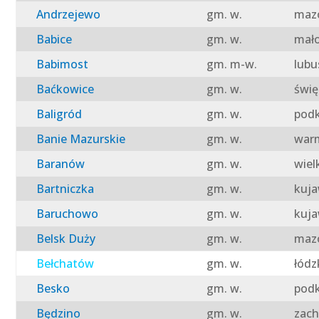
Andrzejewo
gm. w.
mazo
Babice
gm. w.
mało
Babimost
gm. m-w.
lubu
Baćkowice
gm. w.
świę
Baligród
gm. w.
podk
Banie Mazurskie
gm. w.
warm
Baranów
gm. w.
wiel
Bartniczka
gm. w.
kuja
Baruchowo
gm. w.
kuja
Belsk Duży
gm. w.
mazo
Bełchatów
gm. w.
łódz
Besko
gm. w.
podk
Będzino
gm. w.
zach