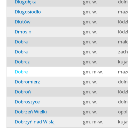
Długołęka
gm. w.
doln
Długosiodło
gm. w.
mazo
Dłutów
gm. w.
łódz
Dmosin
gm. w.
łódz
Dobra
gm. w.
mało
Dobra
gm. w.
zach
Dobrcz
gm. w.
kuja
Dobre
gm. m-w.
mazo
Dobromierz
gm. w.
doln
Dobroń
gm. w.
łódz
Dobroszyce
gm. w.
doln
Dobrzeń Wielki
gm. w.
opol
Dobrzyń nad Wisłą
gm. m-w.
kuja