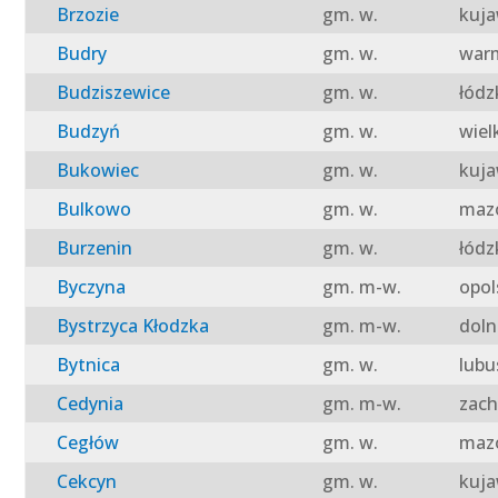
Brzozie
gm. w.
kuja
Budry
gm. w.
warm
Budziszewice
gm. w.
łódz
Budzyń
gm. w.
wiel
Bukowiec
gm. w.
kuja
Bulkowo
gm. w.
mazo
Burzenin
gm. w.
łódz
Byczyna
gm. m-w.
opol
Bystrzyca Kłodzka
gm. m-w.
doln
Bytnica
gm. w.
lubu
Cedynia
gm. m-w.
zach
Cegłów
gm. w.
mazo
Cekcyn
gm. w.
kuja