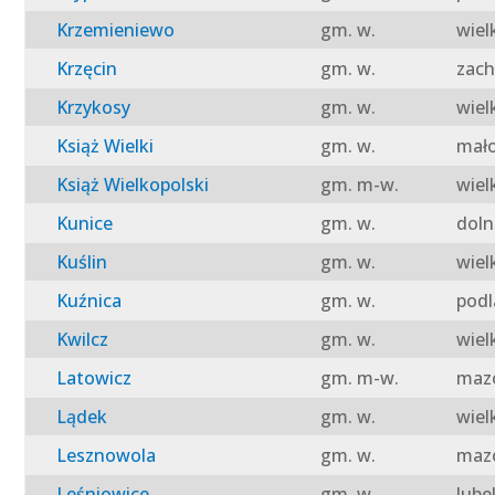
Krzemieniewo
gm. w.
wiel
Krzęcin
gm. w.
zach
Krzykosy
gm. w.
wiel
Książ Wielki
gm. w.
mało
Książ Wielkopolski
gm. m-w.
wiel
Kunice
gm. w.
doln
Kuślin
gm. w.
wiel
Kuźnica
gm. w.
podl
Kwilcz
gm. w.
wiel
Latowicz
gm. m-w.
mazo
Lądek
gm. w.
wiel
Lesznowola
gm. w.
mazo
Leśniowice
gm. w.
lube