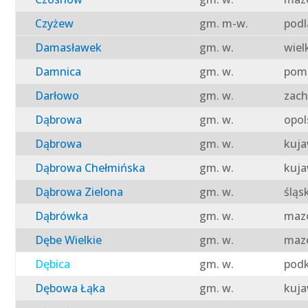
Czyżew
gm. m-w.
podl
Damasławek
gm. w.
wiel
Damnica
gm. w.
pomo
Darłowo
gm. w.
zach
Dąbrowa
gm. w.
opol
Dąbrowa
gm. w.
kuja
Dąbrowa Chełmińska
gm. w.
kuja
Dąbrowa Zielona
gm. w.
śląs
Dąbrówka
gm. w.
mazo
Dębe Wielkie
gm. w.
mazo
Dębica
gm. w.
podk
Dębowa Łąka
gm. w.
kuja