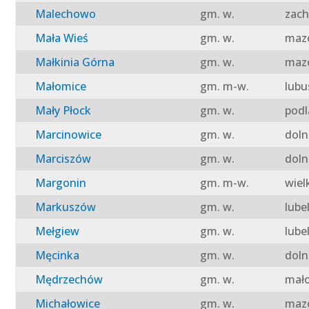
Malechowo
gm. w.
zach
Mała Wieś
gm. w.
mazo
Małkinia Górna
gm. w.
mazo
Małomice
gm. m-w.
lubu
Mały Płock
gm. w.
podl
Marcinowice
gm. w.
doln
Marciszów
gm. w.
doln
Margonin
gm. m-w.
wiel
Markuszów
gm. w.
lube
Mełgiew
gm. w.
lube
Męcinka
gm. w.
doln
Mędrzechów
gm. w.
mało
Michałowice
gm. w.
mazo