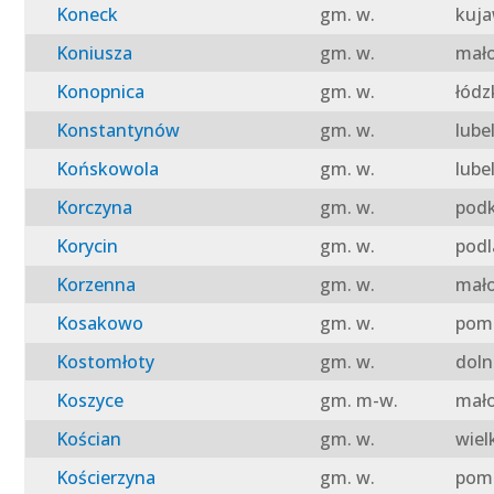
Koneck
gm. w.
kuja
Koniusza
gm. w.
mało
Konopnica
gm. w.
łódz
Konstantynów
gm. w.
lube
Końskowola
gm. w.
lube
Korczyna
gm. w.
podk
Korycin
gm. w.
podl
Korzenna
gm. w.
mało
Kosakowo
gm. w.
pomo
Kostomłoty
gm. w.
doln
Koszyce
gm. m-w.
mało
Kościan
gm. w.
wiel
Kościerzyna
gm. w.
pomo