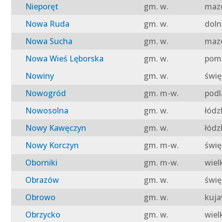
Nieporęt
gm. w.
mazo
Nowa Ruda
gm. w.
doln
Nowa Sucha
gm. w.
mazo
Nowa Wieś Lęborska
gm. w.
pomo
Nowiny
gm. w.
świę
Nowogród
gm. m-w.
podl
Nowosolna
gm. w.
łódz
Nowy Kawęczyn
gm. w.
łódz
Nowy Korczyn
gm. m-w.
świę
Oborniki
gm. m-w.
wiel
Obrazów
gm. w.
świę
Obrowo
gm. w.
kuja
Obrzycko
gm. w.
wiel