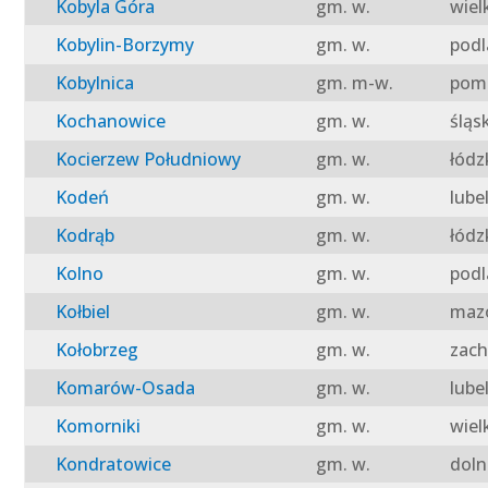
Kobyla Góra
gm. w.
wiel
Kobylin-Borzymy
gm. w.
podl
Kobylnica
gm. m-w.
pomo
Kochanowice
gm. w.
śląs
Kocierzew Południowy
gm. w.
łódz
Kodeń
gm. w.
lube
Kodrąb
gm. w.
łódz
Kolno
gm. w.
podl
Kołbiel
gm. w.
mazo
Kołobrzeg
gm. w.
zach
Komarów-Osada
gm. w.
lube
Komorniki
gm. w.
wiel
Kondratowice
gm. w.
doln