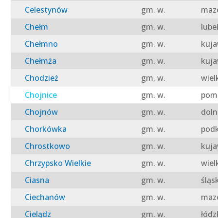
Celestynów
gm. w.
mazo
Chełm
gm. w.
lube
Chełmno
gm. w.
kuja
Chełmża
gm. w.
kuja
Chodzież
gm. w.
wiel
Chojnice
gm. w.
pomo
Chojnów
gm. w.
doln
Chorkówka
gm. w.
podk
Chrostkowo
gm. w.
kuja
Chrzypsko Wielkie
gm. w.
wiel
Ciasna
gm. w.
śląs
Ciechanów
gm. w.
mazo
Cielądz
gm. w.
łódz