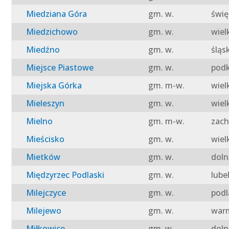
Miedziana Góra
gm. w.
świę
Miedzichowo
gm. w.
wiel
Miedźno
gm. w.
śląs
Miejsce Piastowe
gm. w.
podk
Miejska Górka
gm. m-w.
wiel
Mieleszyn
gm. w.
wiel
Mielno
gm. m-w.
zach
Mieścisko
gm. w.
wiel
Mietków
gm. w.
doln
Międzyrzec Podlaski
gm. w.
lube
Milejczyce
gm. w.
podl
Milejewo
gm. w.
warm
Miłkowice
gm. w.
doln