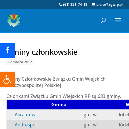
(61) 851-74-18
biuro@zgwrp.pl
Gminy członkowskie
12 marca 2012
Otwórz pasek narzędzi
Gminy Członkowskie Związku Gmin Wiejskich
Rzeczypospolitej Polskiej
Członkami Związku Gmin Wiejskich RP są 683 gminy.
Gmina
W
Abramów
gm. w.
lube
Andrespol
gm. w.
łódz