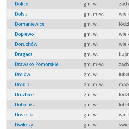
Dolice
gm. w.
zach
Dolsk
gm. m-w.
wiel
Domaniewice
gm. w.
łódz
Dopiewo
gm. w.
wiel
Doruchów
gm. w.
wiel
Dragacz
gm. w.
kuja
Drawsko Pomorskie
gm. m-w.
zach
Drelów
gm. w.
lube
Drobin
gm. m-w.
mazo
Drużbice
gm. w.
łódz
Dubienka
gm. w.
lube
Duszniki
gm. w.
wiel
Dwikozy
gm. w.
świę