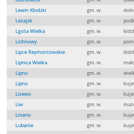
Lewin Kłodzki
gm. w.
doln
Leżajsk
gm. w.
podk
Lgota Wielka
gm. w.
łódz
Lichnowy
gm. w.
pomo
Lipce Reymontowskie
gm. w.
łódz
Lipnica Wielka
gm. w.
mało
Lipno
gm. w.
wiel
Lipno
gm. w.
kuja
Lisewo
gm. w.
kuja
Liw
gm. w.
mazo
Lniano
gm. w.
kuja
Lubanie
gm. w.
kuja