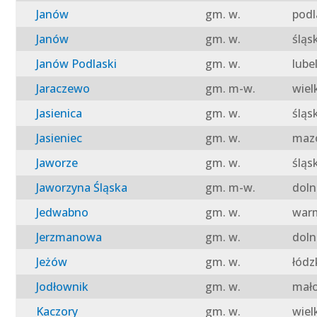
Janów
gm. w.
podl
Janów
gm. w.
śląs
Janów Podlaski
gm. w.
lube
Jaraczewo
gm. m-w.
wiel
Jasienica
gm. w.
śląs
Jasieniec
gm. w.
mazo
Jaworze
gm. w.
śląs
Jaworzyna Śląska
gm. m-w.
doln
Jedwabno
gm. w.
warm
Jerzmanowa
gm. w.
doln
Jeżów
gm. w.
łódz
Jodłownik
gm. w.
mało
Kaczory
gm. w.
wiel