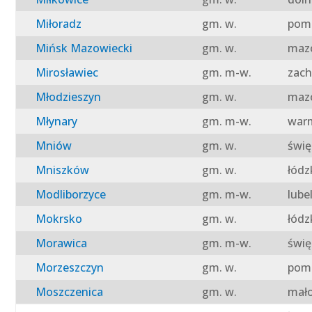
Miłoradz
gm. w.
pomo
Mińsk Mazowiecki
gm. w.
mazo
Mirosławiec
gm. m-w.
zach
Młodzieszyn
gm. w.
mazo
Młynary
gm. m-w.
warm
Mniów
gm. w.
świę
Mniszków
gm. w.
łódz
Modliborzyce
gm. m-w.
lube
Mokrsko
gm. w.
łódz
Morawica
gm. m-w.
świę
Morzeszczyn
gm. w.
pomo
Moszczenica
gm. w.
mało