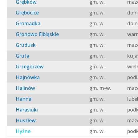
Grębków
gm. w.
mazo
Grębocice
gm. w.
doln
Gromadka
gm. w.
doln
Gronowo Elbląskie
gm. w.
warm
Grudusk
gm. w.
mazo
Gruta
gm. w.
kuja
Grzegorzew
gm. w.
wiel
Hajnówka
gm. w.
podl
Halinów
gm. m-w.
mazo
Hanna
gm. w.
lube
Harasiuki
gm. w.
podk
Huszlew
gm. w.
mazo
Hyżne
gm. w.
podk