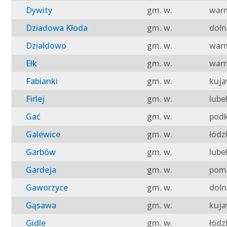
Dywity
gm. w.
warm
Dziadowa Kłoda
gm. w.
doln
Działdowo
gm. w.
warm
Ełk
gm. w.
warm
Fabianki
gm. w.
kuja
Firlej
gm. w.
lube
Gać
gm. w.
podk
Galewice
gm. w.
łódz
Garbów
gm. w.
lube
Gardeja
gm. w.
pomo
Gaworzyce
gm. w.
doln
Gąsawa
gm. w.
kuja
Gidle
gm. w.
łódz