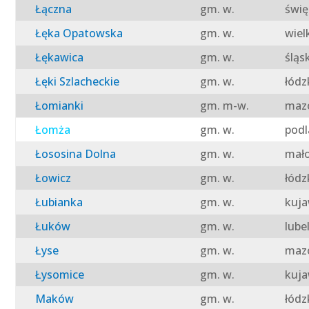
Łączna
gm. w.
świę
Łęka Opatowska
gm. w.
wiel
Łękawica
gm. w.
śląs
Łęki Szlacheckie
gm. w.
łódz
Łomianki
gm. m-w.
mazo
Łomża
gm. w.
podl
Łososina Dolna
gm. w.
mało
Łowicz
gm. w.
łódz
Łubianka
gm. w.
kuja
Łuków
gm. w.
lube
Łyse
gm. w.
mazo
Łysomice
gm. w.
kuja
Maków
gm. w.
łódz