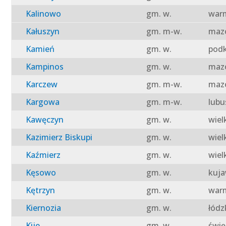
Kalinowo
gm. w.
warm
Kałuszyn
gm. m-w.
mazo
Kamień
gm. w.
podk
Kampinos
gm. w.
mazo
Karczew
gm. m-w.
mazo
Kargowa
gm. m-w.
lubu
Kawęczyn
gm. w.
wiel
Kazimierz Biskupi
gm. w.
wiel
Kaźmierz
gm. w.
wiel
Kęsowo
gm. w.
kuja
Kętrzyn
gm. w.
warm
Kiernozia
gm. w.
łódz
Kije
gm. w.
świę