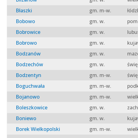
Błaszki
gm. m-w.
łódz
Bobowo
gm. w.
pomo
Bobrowice
gm. w.
lubu
Bobrowo
gm. w.
kuja
Bodzanów
gm. w.
mazo
Bodzechów
gm. w.
świę
Bodzentyn
gm. m-w.
świę
Boguchwała
gm. m-w.
podk
Bojanowo
gm. m-w.
wiel
Boleszkowice
gm. w.
zach
Boniewo
gm. w.
kuja
Borek Wielkopolski
gm. m-w.
wiel