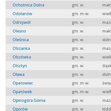
Ochotnica Dolna
gm. w.
mało
Odolanów
gm. m-w.
wiel
Odrzywół
gm. w.
mazo
Olesno
gm. w.
mało
Oleśnica
gm. w.
doln
Olszanka
gm. w.
mazo
Olszówka
gm. w.
wiel
Olsztyn
gm. w.
śląs
Oława
gm. w.
doln
Opatowiec
gm. m-w.
świę
Opatówek
gm. m-w.
wiel
Opinogóra Górna
gm. w.
mazo
Oporów
gm. w.
łódz