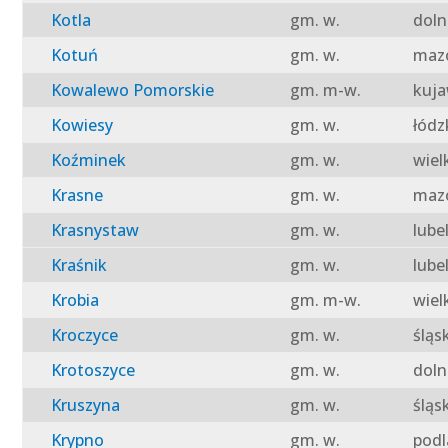
Kotla
gm. w.
doln
Kotuń
gm. w.
mazo
Kowalewo Pomorskie
gm. m-w.
kuja
Kowiesy
gm. w.
łódz
Koźminek
gm. w.
wiel
Krasne
gm. w.
mazo
Krasnystaw
gm. w.
lube
Kraśnik
gm. w.
lube
Krobia
gm. m-w.
wiel
Kroczyce
gm. w.
śląs
Krotoszyce
gm. w.
doln
Kruszyna
gm. w.
śląs
Krypno
gm. w.
podl