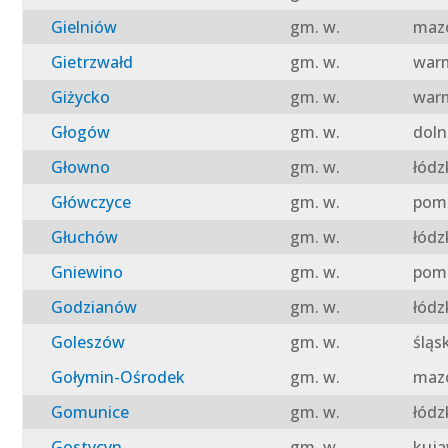
Gielniów
gm. w.
mazo
Gietrzwałd
gm. w.
warm
Giżycko
gm. w.
warm
Głogów
gm. w.
doln
Głowno
gm. w.
łódz
Główczyce
gm. w.
pomo
Głuchów
gm. w.
łódz
Gniewino
gm. w.
pomo
Godzianów
gm. w.
łódz
Goleszów
gm. w.
śląs
Gołymin-Ośrodek
gm. w.
mazo
Gomunice
gm. w.
łódz
Gostycyn
gm. w.
kuja