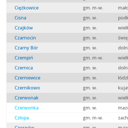
Ciężkowice
gm. m-w.
mało
Cisna
gm. w.
podk
Czajków
gm. w.
wiel
Czarnocin
gm. w.
świę
Czarny Bór
gm. w.
doln
Czempiń
gm. m-w.
wiel
Czernica
gm. w.
doln
Czerniewice
gm. w.
łódz
Czernikowo
gm. w.
kuja
Czerwonak
gm. w.
wiel
Czerwonka
gm. w.
mazo
Człopa
gm. m-w.
zach
Czosnów
gm. w.
mazo