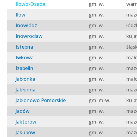
Iłowo-Osada
gm. w.
warm
Iłów
gm. w.
mazo
Inowłódz
gm. w.
łódz
Inowrocław
gm. w.
kuja
Istebna
gm. w.
śląs
Iwkowa
gm. w.
mało
Izabelin
gm. w.
mazo
Jabłonka
gm. w.
mało
Jabłonna
gm. w.
mazo
Jabłonowo Pomorskie
gm. m-w.
kuja
Jadów
gm. w.
mazo
Jaktorów
gm. w.
mazo
Jakubów
gm. w.
mazo