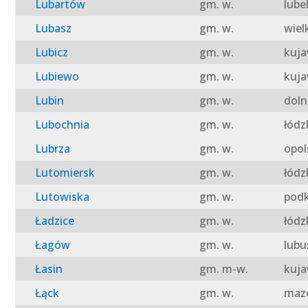
Lubartów
gm. w.
lube
Lubasz
gm. w.
wiel
Lubicz
gm. w.
kuja
Lubiewo
gm. w.
kuja
Lubin
gm. w.
doln
Lubochnia
gm. w.
łódz
Lubrza
gm. w.
opol
Lutomiersk
gm. w.
łódz
Lutowiska
gm. w.
podk
Ładzice
gm. w.
łódz
Łagów
gm. w.
lubu
Łasin
gm. m-w.
kuja
Łąck
gm. w.
mazo