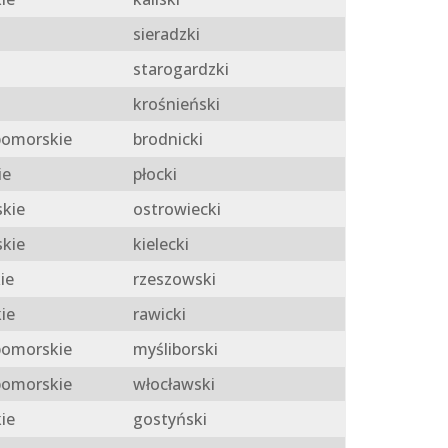
sieradzki
starogardzki
krośnieński
omorskie
brodnicki
ie
płocki
skie
ostrowiecki
skie
kielecki
ie
rzeszowski
ie
rawicki
omorskie
myśliborski
omorskie
włocławski
ie
gostyński