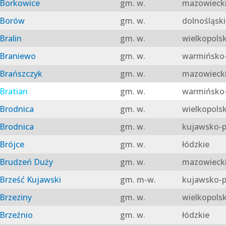
Borkowice
gm. w.
mazowieck
Borów
gm. w.
dolnośląski
Bralin
gm. w.
wielkopolsk
Braniewo
gm. w.
warmińsko-
Brańszczyk
gm. w.
mazowieck
Bratian
gm. w.
warmińsko-
Brodnica
gm. w.
wielkopolsk
Brodnica
gm. w.
kujawsko-p
Brójce
gm. w.
łódzkie
Brudzeń Duży
gm. w.
mazowieck
Brześć Kujawski
gm. m-w.
kujawsko-p
Brzeziny
gm. w.
wielkopolsk
Brzeźnio
gm. w.
łódzkie