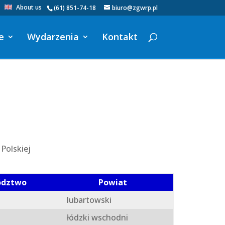
About us
(61) 851-74-18
biuro@zgwrp.pl
e
Wydarzenia
Kontakt
Polskiej
ództwo
Powiat
lubartowski
łódzki wschodni