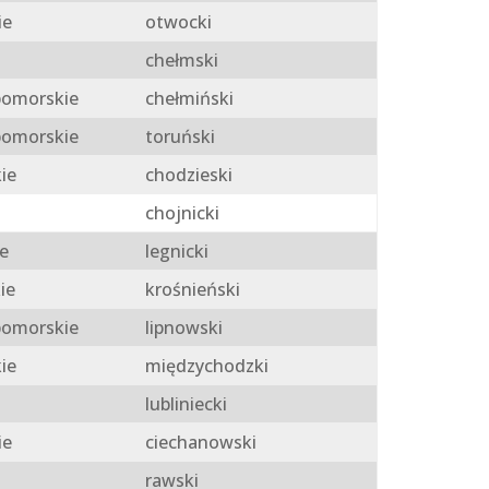
ie
otwocki
chełmski
omorskie
chełmiński
omorskie
toruński
ie
chodzieski
chojnicki
e
legnicki
ie
krośnieński
omorskie
lipnowski
ie
międzychodzki
lubliniecki
ie
ciechanowski
rawski