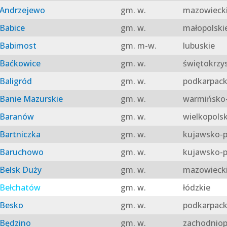
Andrzejewo
gm. w.
mazowieck
Babice
gm. w.
małopolski
Babimost
gm. m-w.
lubuskie
Baćkowice
gm. w.
świętokrzy
Baligród
gm. w.
podkarpack
Banie Mazurskie
gm. w.
warmińsko-
Baranów
gm. w.
wielkopolsk
Bartniczka
gm. w.
kujawsko-p
Baruchowo
gm. w.
kujawsko-p
Belsk Duży
gm. w.
mazowieck
Bełchatów
gm. w.
łódzkie
Besko
gm. w.
podkarpack
Będzino
gm. w.
zachodniop