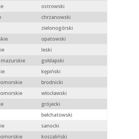
ie
ostrowski
e
chrzanowski
zielonogórski
skie
opatowski
ie
leski
mazurskie
gołdapski
ie
kępiński
omorskie
brodnicki
omorskie
włocławski
ie
grójecki
bełchatowski
ie
sanocki
omorskie
koszaliński