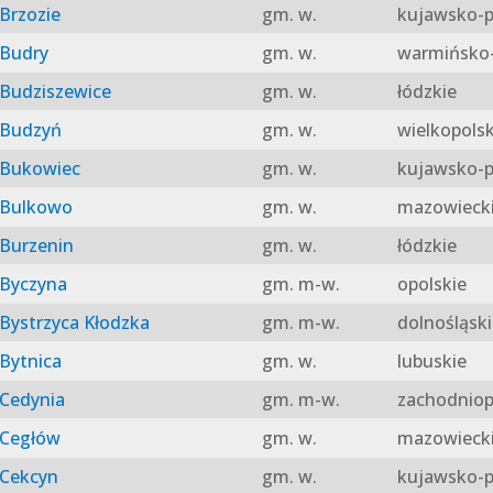
Brzozie
gm. w.
kujawsko-p
Budry
gm. w.
warmińsko-
Budziszewice
gm. w.
łódzkie
Budzyń
gm. w.
wielkopolsk
Bukowiec
gm. w.
kujawsko-p
Bulkowo
gm. w.
mazowieck
Burzenin
gm. w.
łódzkie
Byczyna
gm. m-w.
opolskie
Bystrzyca Kłodzka
gm. m-w.
dolnośląski
Bytnica
gm. w.
lubuskie
Cedynia
gm. m-w.
zachodniop
Cegłów
gm. w.
mazowieck
Cekcyn
gm. w.
kujawsko-p