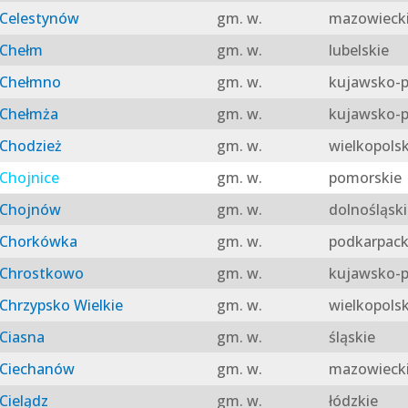
Celestynów
gm. w.
mazowieck
Chełm
gm. w.
lubelskie
Chełmno
gm. w.
kujawsko-p
Chełmża
gm. w.
kujawsko-p
Chodzież
gm. w.
wielkopolsk
Chojnice
gm. w.
pomorskie
Chojnów
gm. w.
dolnośląski
Chorkówka
gm. w.
podkarpack
Chrostkowo
gm. w.
kujawsko-p
Chrzypsko Wielkie
gm. w.
wielkopolsk
Ciasna
gm. w.
śląskie
Ciechanów
gm. w.
mazowieck
Cielądz
gm. w.
łódzkie