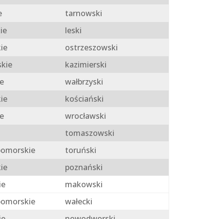
e
tarnowski
ie
leski
ie
ostrzeszowski
skie
kazimierski
e
wałbrzyski
ie
kościański
e
wrocławski
tomaszowski
omorskie
toruński
ie
poznański
ie
makowski
omorskie
wałecki
ie
nowodworski