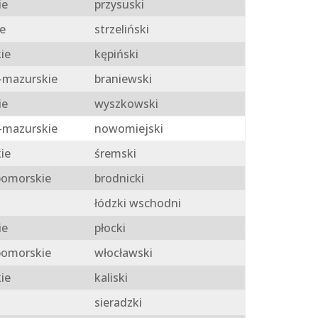
ie
przysuski
e
strzeliński
ie
kępiński
mazurskie
braniewski
ie
wyszkowski
mazurskie
nowomiejski
ie
śremski
omorskie
brodnicki
łódzki wschodni
ie
płocki
omorskie
włocławski
ie
kaliski
sieradzki