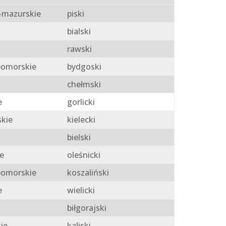
mazurskie
piski
bialski
rawski
omorskie
bydgoski
chełmski
e
gorlicki
skie
kielecki
bielski
e
oleśnicki
omorskie
koszaliński
e
wielicki
biłgorajski
ie
kaliski