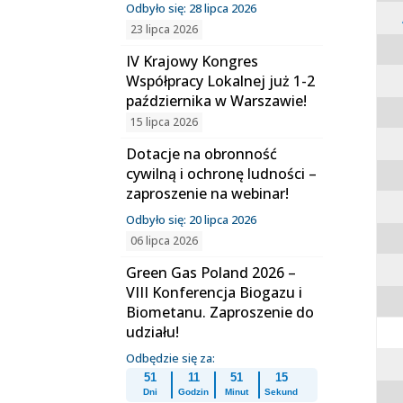
Odbyło się: 28 lipca 2026
23 lipca 2026
IV Krajowy Kongres
Współpracy Lokalnej już 1-2
października w Warszawie!
15 lipca 2026
Dotacje na obronność
cywilną i ochronę ludności –
zaproszenie na webinar!
Odbyło się: 20 lipca 2026
06 lipca 2026
Green Gas Poland 2026 –
VIII Konferencja Biogazu i
Biometanu. Zaproszenie do
udziału!
Odbędzie się za:
51
11
51
15
Dni
Godzin
Minut
Sekund