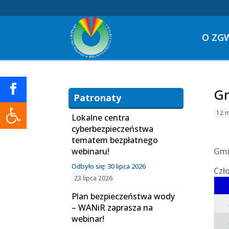
O ZG
Gm
Patronaty
Otwórz pasek narzędzi
12 
Lokalne centra
cyberbezpieczeństwa
tematem bezpłatnego
webinaru!
Gmi
Odbyło się: 30 lipca 2026
Czł
23 lipca 2026
Plan bezpieczeństwa wody
– WANiR zaprasza na
webinar!