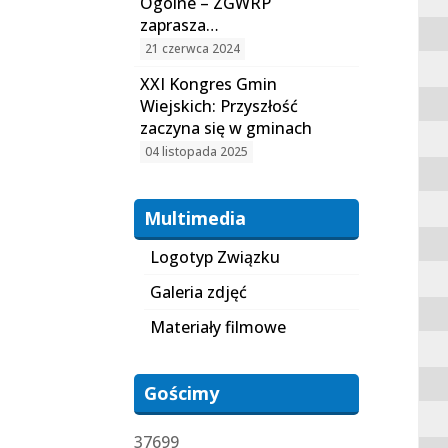
Ogólne – ZGWRP
zaprasza…
21 czerwca 2024
XXI Kongres Gmin
Wiejskich: Przyszłość
zaczyna się w gminach
04 listopada 2025
Multimedia
Logotyp Związku
Galeria zdjęć
Materiały filmowe
Gościmy
37699