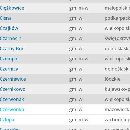
Ciężkowice
gm. m-w.
małopolski
Cisna
gm. w.
podkarpack
Czajków
gm. w.
wielkopolsk
Czarnocin
gm. w.
świętokrzy
Czarny Bór
gm. w.
dolnośląski
Czempiń
gm. m-w.
wielkopolsk
Czernica
gm. w.
dolnośląski
Czerniewice
gm. w.
łódzkie
Czernikowo
gm. w.
kujawsko-p
Czerwonak
gm. w.
wielkopolsk
Czerwonka
gm. w.
mazowieck
Człopa
gm. m-w.
zachodniop
Czosnów
gm. w.
mazowieck