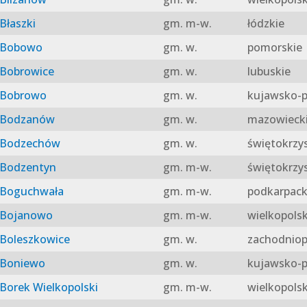
Błaszki
gm. m-w.
łódzkie
Bobowo
gm. w.
pomorskie
Bobrowice
gm. w.
lubuskie
Bobrowo
gm. w.
kujawsko-p
Bodzanów
gm. w.
mazowieck
Bodzechów
gm. w.
świętokrzy
Bodzentyn
gm. m-w.
świętokrzy
Boguchwała
gm. m-w.
podkarpack
Bojanowo
gm. m-w.
wielkopolsk
Boleszkowice
gm. w.
zachodniop
Boniewo
gm. w.
kujawsko-p
Borek Wielkopolski
gm. m-w.
wielkopolsk