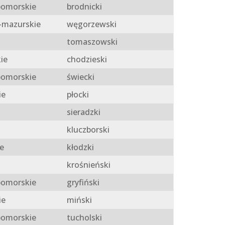
omorskie
brodnicki
mazurskie
węgorzewski
tomaszowski
ie
chodzieski
omorskie
świecki
ie
płocki
sieradzki
kluczborski
e
kłodzki
krośnieński
omorskie
gryfiński
ie
miński
omorskie
tucholski