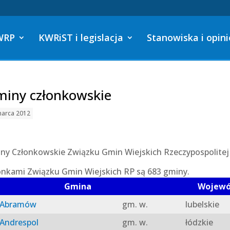
WRP
KWRiST i legislacja
Stanowiska i opini
iny członkowskie
marca 2012
ny Członkowskie Związku Gmin Wiejskich Rzeczypospolitej 
onkami Związku Gmin Wiejskich RP są 683 gminy.
Gmina
Wojew
Abramów
gm. w.
lubelskie
Andrespol
gm. w.
łódzkie