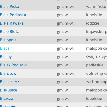
Biała Piska
gm. m-w.
warmińsko-
Biała Podlaska
gm. w.
lubelskie
Biała Rawska
gm. m-w.
łódzkie
Białe Błota
gm. w.
kujawsko-p
Białopole
gm. w.
lubelskie
Biecz
gm. m-w.
małopolski
Bieliny
gm. w.
świętokrzy
Bielsk Podlaski
gm. w.
podlaskie
Bierutów
gm. m-w.
dolnośląski
Biesiekierz
gm. w.
zachodniop
Biskupice
gm. w.
małopolski
Biszcza
gm. w.
lubelskie
Blizanów
gm. w.
wielkopolsk