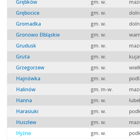
Grębków
gm. w.
mazo
Grębocice
gm. w.
doln
Gromadka
gm. w.
doln
Gronowo Elbląskie
gm. w.
warm
Grudusk
gm. w.
mazo
Gruta
gm. w.
kuja
Grzegorzew
gm. w.
wiel
Hajnówka
gm. w.
podl
Halinów
gm. m-w.
mazo
Hanna
gm. w.
lube
Harasiuki
gm. w.
podk
Huszlew
gm. w.
mazo
Hyżne
gm. w.
podk