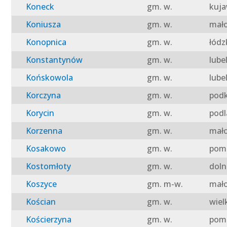
Koneck
gm. w.
kuja
Koniusza
gm. w.
mało
Konopnica
gm. w.
łódz
Konstantynów
gm. w.
lube
Końskowola
gm. w.
lube
Korczyna
gm. w.
podk
Korycin
gm. w.
podl
Korzenna
gm. w.
mało
Kosakowo
gm. w.
pomo
Kostomłoty
gm. w.
doln
Koszyce
gm. m-w.
mało
Kościan
gm. w.
wiel
Kościerzyna
gm. w.
pomo