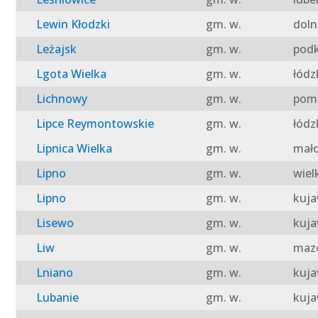
Lewin Kłodzki
gm. w.
doln
Leżajsk
gm. w.
podk
Lgota Wielka
gm. w.
łódz
Lichnowy
gm. w.
pomo
Lipce Reymontowskie
gm. w.
łódz
Lipnica Wielka
gm. w.
mało
Lipno
gm. w.
wiel
Lipno
gm. w.
kuja
Lisewo
gm. w.
kuja
Liw
gm. w.
mazo
Lniano
gm. w.
kuja
Lubanie
gm. w.
kuja