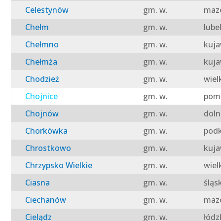
Celestynów
gm. w.
mazo
Chełm
gm. w.
lube
Chełmno
gm. w.
kuja
Chełmża
gm. w.
kuja
Chodzież
gm. w.
wiel
Chojnice
gm. w.
pomo
Chojnów
gm. w.
doln
Chorkówka
gm. w.
podk
Chrostkowo
gm. w.
kuja
Chrzypsko Wielkie
gm. w.
wiel
Ciasna
gm. w.
śląs
Ciechanów
gm. w.
mazo
Cielądz
gm. w.
łódz