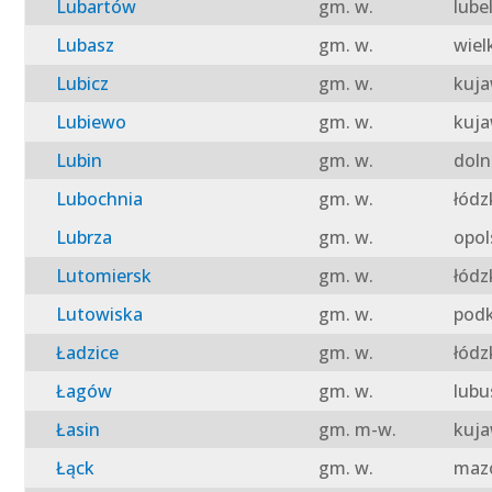
Lubartów
gm. w.
lube
Lubasz
gm. w.
wiel
Lubicz
gm. w.
kuja
Lubiewo
gm. w.
kuja
Lubin
gm. w.
doln
Lubochnia
gm. w.
łódz
Lubrza
gm. w.
opol
Lutomiersk
gm. w.
łódz
Lutowiska
gm. w.
podk
Ładzice
gm. w.
łódz
Łagów
gm. w.
lubu
Łasin
gm. m-w.
kuja
Łąck
gm. w.
mazo