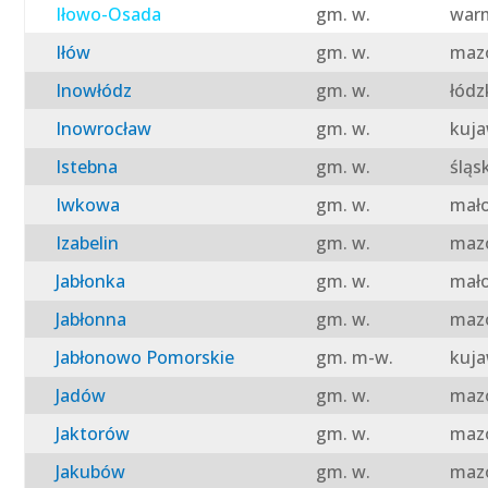
Iłowo-Osada
gm. w.
warm
Iłów
gm. w.
mazo
Inowłódz
gm. w.
łódz
Inowrocław
gm. w.
kuja
Istebna
gm. w.
śląs
Iwkowa
gm. w.
mało
Izabelin
gm. w.
mazo
Jabłonka
gm. w.
mało
Jabłonna
gm. w.
mazo
Jabłonowo Pomorskie
gm. m-w.
kuja
Jadów
gm. w.
mazo
Jaktorów
gm. w.
mazo
Jakubów
gm. w.
mazo