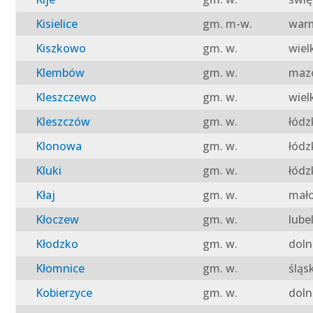
Kisielice
gm. m-w.
warm
Kiszkowo
gm. w.
wiel
Klembów
gm. w.
mazo
Kleszczewo
gm. w.
wiel
Kleszczów
gm. w.
łódz
Klonowa
gm. w.
łódz
Kluki
gm. w.
łódz
Kłaj
gm. w.
mało
Kłoczew
gm. w.
lube
Kłodzko
gm. w.
doln
Kłomnice
gm. w.
śląs
Kobierzyce
gm. w.
doln