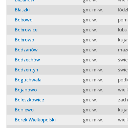
Błaszki
gm. m-w.
łódz
Bobowo
gm. w.
pomo
Bobrowice
gm. w.
lubu
Bobrowo
gm. w.
kuja
Bodzanów
gm. w.
mazo
Bodzechów
gm. w.
świę
Bodzentyn
gm. m-w.
świę
Boguchwała
gm. m-w.
podk
Bojanowo
gm. m-w.
wiel
Boleszkowice
gm. w.
zach
Boniewo
gm. w.
kuja
Borek Wielkopolski
gm. m-w.
wiel