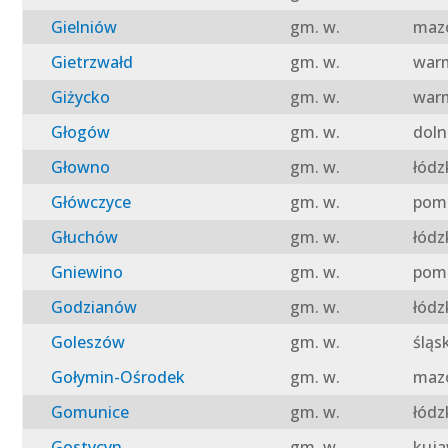
Gielniów
gm. w.
mazo
Gietrzwałd
gm. w.
warm
Giżycko
gm. w.
warm
Głogów
gm. w.
doln
Głowno
gm. w.
łódz
Główczyce
gm. w.
pomo
Głuchów
gm. w.
łódz
Gniewino
gm. w.
pomo
Godzianów
gm. w.
łódz
Goleszów
gm. w.
śląs
Gołymin-Ośrodek
gm. w.
mazo
Gomunice
gm. w.
łódz
Gostycyn
gm. w.
kuja