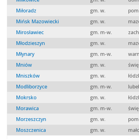
Miłoradz
gm. w.
pomo
Mińsk Mazowiecki
gm. w.
mazo
Mirosławiec
gm. m-w.
zach
Młodzieszyn
gm. w.
mazo
Młynary
gm. m-w.
warm
Mniów
gm. w.
świę
Mniszków
gm. w.
łódz
Modliborzyce
gm. m-w.
lube
Mokrsko
gm. w.
łódz
Morawica
gm. m-w.
świę
Morzeszczyn
gm. w.
pomo
Moszczenica
gm. w.
mało