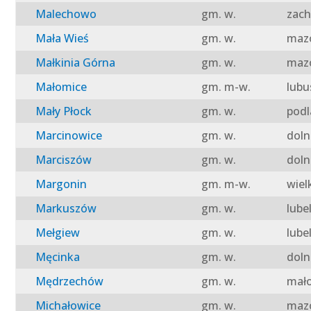
Malechowo
gm. w.
zach
Mała Wieś
gm. w.
mazo
Małkinia Górna
gm. w.
mazo
Małomice
gm. m-w.
lubu
Mały Płock
gm. w.
podl
Marcinowice
gm. w.
doln
Marciszów
gm. w.
doln
Margonin
gm. m-w.
wiel
Markuszów
gm. w.
lube
Mełgiew
gm. w.
lube
Męcinka
gm. w.
doln
Mędrzechów
gm. w.
mało
Michałowice
gm. w.
mazo