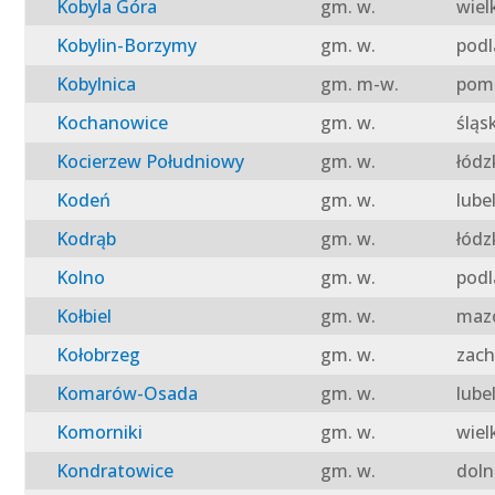
Kobyla Góra
gm. w.
wiel
Kobylin-Borzymy
gm. w.
podl
Kobylnica
gm. m-w.
pomo
Kochanowice
gm. w.
śląs
Kocierzew Południowy
gm. w.
łódz
Kodeń
gm. w.
lube
Kodrąb
gm. w.
łódz
Kolno
gm. w.
podl
Kołbiel
gm. w.
mazo
Kołobrzeg
gm. w.
zach
Komarów-Osada
gm. w.
lube
Komorniki
gm. w.
wiel
Kondratowice
gm. w.
doln