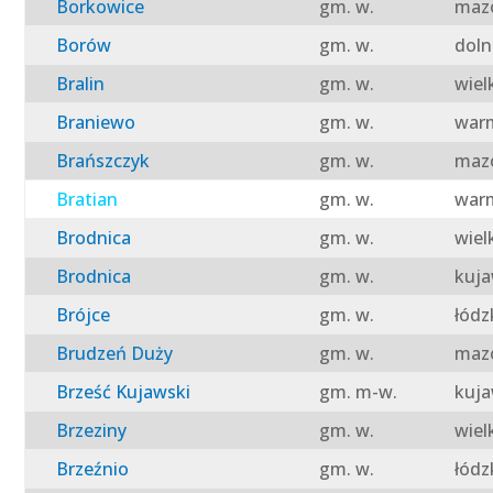
Borkowice
gm. w.
mazo
Borów
gm. w.
doln
Bralin
gm. w.
wiel
Braniewo
gm. w.
warm
Brańszczyk
gm. w.
mazo
Bratian
gm. w.
warm
Brodnica
gm. w.
wiel
Brodnica
gm. w.
kuja
Brójce
gm. w.
łódz
Brudzeń Duży
gm. w.
mazo
Brześć Kujawski
gm. m-w.
kuja
Brzeziny
gm. w.
wiel
Brzeźnio
gm. w.
łódz