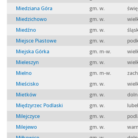
Miedziana Góra
gm. w.
świę
Miedzichowo
gm. w.
wiel
Miedźno
gm. w.
śląs
Miejsce Piastowe
gm. w.
podk
Miejska Górka
gm. m-w.
wiel
Mieleszyn
gm. w.
wiel
Mielno
gm. m-w.
zach
Mieścisko
gm. w.
wiel
Mietków
gm. w.
doln
Międzyrzec Podlaski
gm. w.
lube
Milejczyce
gm. w.
podl
Milejewo
gm. w.
warm
Miłkowice
gm. w.
doln