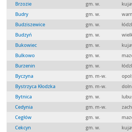
Brzozie
gm. w.
kuja
Budry
gm. w.
warm
Budziszewice
gm. w.
łódz
Budzyń
gm. w.
wiel
Bukowiec
gm. w.
kuja
Bulkowo
gm. w.
mazo
Burzenin
gm. w.
łódz
Byczyna
gm. m-w.
opol
Bystrzyca Kłodzka
gm. m-w.
doln
Bytnica
gm. w.
lubu
Cedynia
gm. m-w.
zach
Cegłów
gm. w.
mazo
Cekcyn
gm. w.
kuja