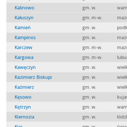
Kalinowo
gm. w.
warm
Kałuszyn
gm. m-w.
mazo
Kamień
gm. w.
podk
Kampinos
gm. w.
mazo
Karczew
gm. m-w.
mazo
Kargowa
gm. m-w.
lubu
Kawęczyn
gm. w.
wiel
Kazimierz Biskupi
gm. w.
wiel
Kaźmierz
gm. w.
wiel
Kęsowo
gm. w.
kuja
Kętrzyn
gm. w.
warm
Kiernozia
gm. w.
łódz
Kije
gm. w.
świę