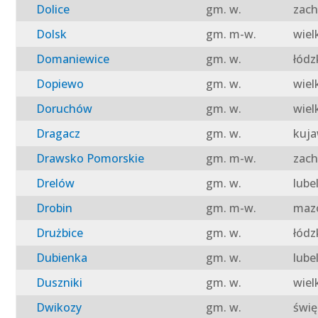
Dolice
gm. w.
zach
Dolsk
gm. m-w.
wiel
Domaniewice
gm. w.
łódz
Dopiewo
gm. w.
wiel
Doruchów
gm. w.
wiel
Dragacz
gm. w.
kuja
Drawsko Pomorskie
gm. m-w.
zach
Drelów
gm. w.
lube
Drobin
gm. m-w.
mazo
Drużbice
gm. w.
łódz
Dubienka
gm. w.
lube
Duszniki
gm. w.
wiel
Dwikozy
gm. w.
świę