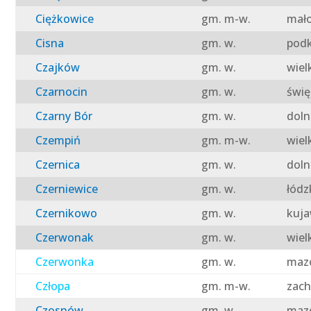
Ciężkowice
gm. m-w.
mało
Cisna
gm. w.
podk
Czajków
gm. w.
wiel
Czarnocin
gm. w.
świę
Czarny Bór
gm. w.
doln
Czempiń
gm. m-w.
wiel
Czernica
gm. w.
doln
Czerniewice
gm. w.
łódz
Czernikowo
gm. w.
kuja
Czerwonak
gm. w.
wiel
Czerwonka
gm. w.
mazo
Człopa
gm. m-w.
zach
Czosnów
gm. w.
mazo