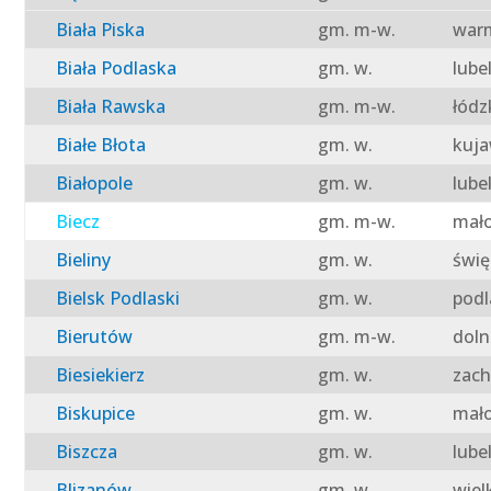
Biała Piska
gm. m-w.
warm
Biała Podlaska
gm. w.
lube
Biała Rawska
gm. m-w.
łódz
Białe Błota
gm. w.
kuja
Białopole
gm. w.
lube
Biecz
gm. m-w.
mało
Bieliny
gm. w.
świę
Bielsk Podlaski
gm. w.
podl
Bierutów
gm. m-w.
doln
Biesiekierz
gm. w.
zach
Biskupice
gm. w.
mało
Biszcza
gm. w.
lube
Blizanów
gm. w.
wiel