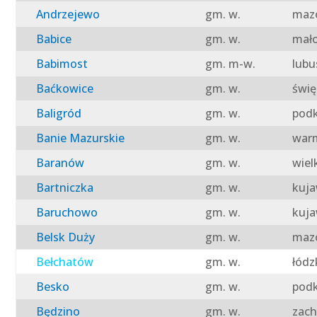
Andrzejewo
gm. w.
mazo
Babice
gm. w.
mało
Babimost
gm. m-w.
lubu
Baćkowice
gm. w.
świę
Baligród
gm. w.
podk
Banie Mazurskie
gm. w.
warm
Baranów
gm. w.
wiel
Bartniczka
gm. w.
kuja
Baruchowo
gm. w.
kuja
Belsk Duży
gm. w.
mazo
Bełchatów
gm. w.
łódz
Besko
gm. w.
podk
Będzino
gm. w.
zach