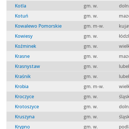
Kotla
gm. w.
doln
Kotuń
gm. w.
mazo
Kowalewo Pomorskie
gm. m-w.
kuja
Kowiesy
gm. w.
łódz
Koźminek
gm. w.
wiel
Krasne
gm. w.
mazo
Krasnystaw
gm. w.
lube
Kraśnik
gm. w.
lube
Krobia
gm. m-w.
wiel
Kroczyce
gm. w.
śląs
Krotoszyce
gm. w.
doln
Kruszyna
gm. w.
śląs
Krypno
gm. w.
podl