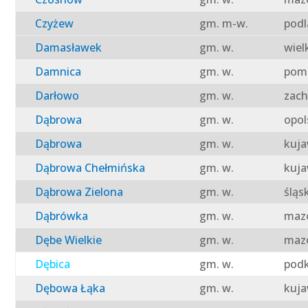
Czyżew
gm. m-w.
podl
Damasławek
gm. w.
wiel
Damnica
gm. w.
pomo
Darłowo
gm. w.
zach
Dąbrowa
gm. w.
opol
Dąbrowa
gm. w.
kuja
Dąbrowa Chełmińska
gm. w.
kuja
Dąbrowa Zielona
gm. w.
śląs
Dąbrówka
gm. w.
mazo
Dębe Wielkie
gm. w.
mazo
Dębica
gm. w.
podk
Dębowa Łąka
gm. w.
kuja