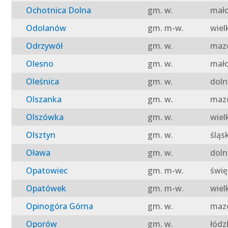
Ochotnica Dolna
gm. w.
mało
Odolanów
gm. m-w.
wiel
Odrzywół
gm. w.
mazo
Olesno
gm. w.
mało
Oleśnica
gm. w.
doln
Olszanka
gm. w.
mazo
Olszówka
gm. w.
wiel
Olsztyn
gm. w.
śląs
Oława
gm. w.
doln
Opatowiec
gm. m-w.
świę
Opatówek
gm. m-w.
wiel
Opinogóra Górna
gm. w.
mazo
Oporów
gm. w.
łódz