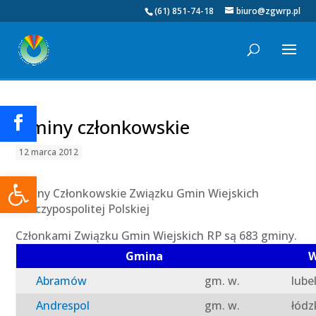
(61) 851-74-18
biuro@zgwrp.pl
Gminy członkowskie
12 marca 2012
Otwórz pasek narzędzi
Gminy Członkowskie Związku Gmin Wiejskich
Rzeczypospolitej Polskiej
Członkami Związku Gmin Wiejskich RP są 683 gminy.
Gmina
W
Abramów
gm. w.
lube
Andrespol
gm. w.
łódz