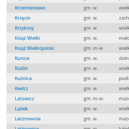
Krzemieniewo
gm. w.
wiel
Krzęcin
gm. w.
zach
Krzykosy
gm. w.
wiel
Książ Wielki
gm. w.
mało
Książ Wielkopolski
gm. m-w.
wiel
Kunice
gm. w.
doln
Kuślin
gm. w.
wiel
Kuźnica
gm. w.
podl
Kwilcz
gm. w.
wiel
Latowicz
gm. m-w.
mazo
Lądek
gm. w.
wiel
Lesznowola
gm. w.
mazo
Leśniowice
gm. w.
lube