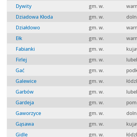
Dywity
gm. w.
warm
Dziadowa Kłoda
gm. w.
doln
Działdowo
gm. w.
warm
Ełk
gm. w.
warm
Fabianki
gm. w.
kuja
Firlej
gm. w.
lube
Gać
gm. w.
podk
Galewice
gm. w.
łódz
Garbów
gm. w.
lube
Gardeja
gm. w.
pomo
Gaworzyce
gm. w.
doln
Gąsawa
gm. w.
kuja
Gidle
gm. w.
łódz