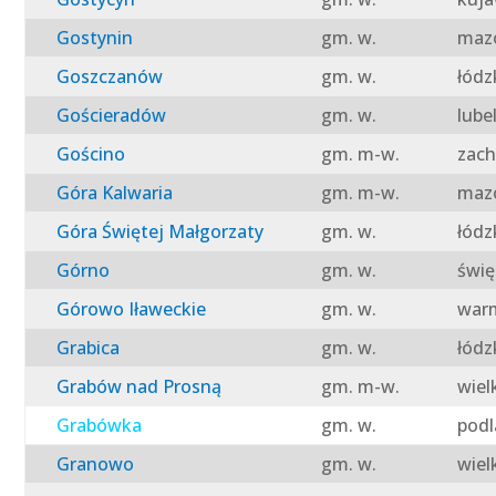
Gostynin
gm. w.
mazo
Goszczanów
gm. w.
łódz
Gościeradów
gm. w.
lube
Gościno
gm. m-w.
zach
Góra Kalwaria
gm. m-w.
mazo
Góra Świętej Małgorzaty
gm. w.
łódz
Górno
gm. w.
świę
Górowo Iławeckie
gm. w.
warm
Grabica
gm. w.
łódz
Grabów nad Prosną
gm. m-w.
wiel
Grabówka
gm. w.
podl
Granowo
gm. w.
wiel