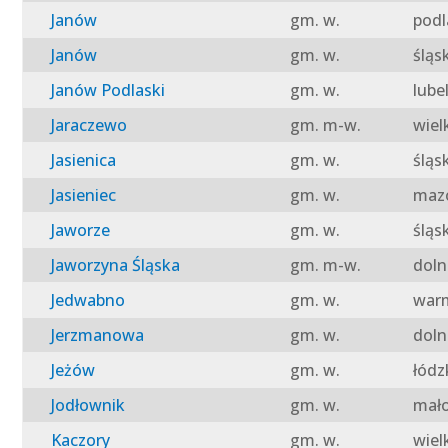
Janów
gm. w.
podl
Janów
gm. w.
śląs
Janów Podlaski
gm. w.
lube
Jaraczewo
gm. m-w.
wiel
Jasienica
gm. w.
śląs
Jasieniec
gm. w.
mazo
Jaworze
gm. w.
śląs
Jaworzyna Śląska
gm. m-w.
doln
Jedwabno
gm. w.
warm
Jerzmanowa
gm. w.
doln
Jeżów
gm. w.
łódz
Jodłownik
gm. w.
mało
Kaczory
gm. w.
wiel