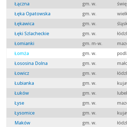
Łączna
gm. w.
świę
Łęka Opatowska
gm. w.
wiel
Łękawica
gm. w.
śląs
Łęki Szlacheckie
gm. w.
łódz
Łomianki
gm. m-w.
mazo
Łomża
gm. w.
podl
Łososina Dolna
gm. w.
mało
Łowicz
gm. w.
łódz
Łubianka
gm. w.
kuja
Łuków
gm. w.
lube
Łyse
gm. w.
mazo
Łysomice
gm. w.
kuja
Maków
gm. w.
łódz