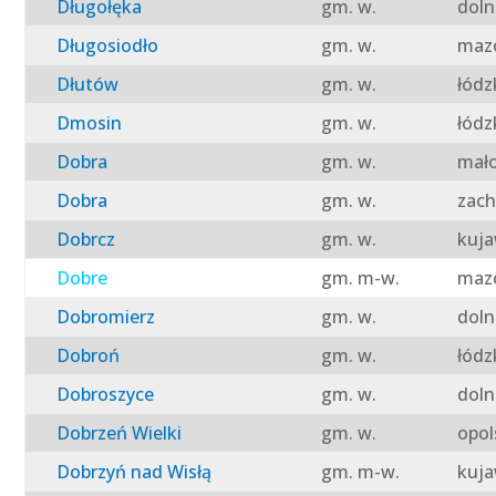
Długołęka
gm. w.
doln
Długosiodło
gm. w.
mazo
Dłutów
gm. w.
łódz
Dmosin
gm. w.
łódz
Dobra
gm. w.
mało
Dobra
gm. w.
zach
Dobrcz
gm. w.
kuja
Dobre
gm. m-w.
mazo
Dobromierz
gm. w.
doln
Dobroń
gm. w.
łódz
Dobroszyce
gm. w.
doln
Dobrzeń Wielki
gm. w.
opol
Dobrzyń nad Wisłą
gm. m-w.
kuja