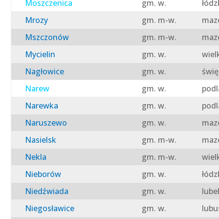
Moszczenica
gm. w.
łódz
Mrozy
gm. m-w.
mazo
Mszczonów
gm. m-w.
mazo
Mycielin
gm. w.
wiel
Nagłowice
gm. w.
świę
Narew
gm. w.
podl
Narewka
gm. w.
podl
Naruszewo
gm. w.
mazo
Nasielsk
gm. m-w.
mazo
Nekla
gm. m-w.
wiel
Nieborów
gm. w.
łódz
Niedźwiada
gm. w.
lube
Niegosławice
gm. w.
lubu