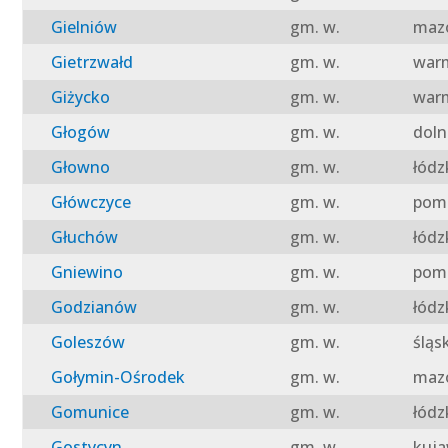
Gielniów
gm. w.
mazo
Gietrzwałd
gm. w.
warm
Giżycko
gm. w.
warm
Głogów
gm. w.
doln
Głowno
gm. w.
łódz
Główczyce
gm. w.
pomo
Głuchów
gm. w.
łódz
Gniewino
gm. w.
pomo
Godzianów
gm. w.
łódz
Goleszów
gm. w.
śląs
Gołymin-Ośrodek
gm. w.
mazo
Gomunice
gm. w.
łódz
Gostycyn
gm. w.
kuja