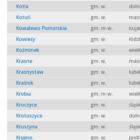
Kotla
gm. w.
doln
Kotuń
gm. w.
mazo
Kowalewo Pomorskie
gm. m-w.
kuja
Kowiesy
gm. w.
łódz
Koźminek
gm. w.
wiel
Krasne
gm. w.
mazo
Krasnystaw
gm. w.
lube
Kraśnik
gm. w.
lube
Krobia
gm. m-w.
wiel
Kroczyce
gm. w.
śląs
Krotoszyce
gm. w.
doln
Kruszyna
gm. w.
śląs
Krypno
gm. w.
podl