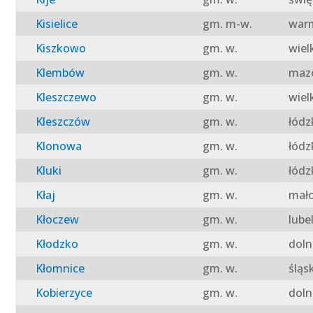
Kisielice
gm. m-w.
warm
Kiszkowo
gm. w.
wiel
Klembów
gm. w.
mazo
Kleszczewo
gm. w.
wiel
Kleszczów
gm. w.
łódz
Klonowa
gm. w.
łódz
Kluki
gm. w.
łódz
Kłaj
gm. w.
mało
Kłoczew
gm. w.
lube
Kłodzko
gm. w.
doln
Kłomnice
gm. w.
śląs
Kobierzyce
gm. w.
doln