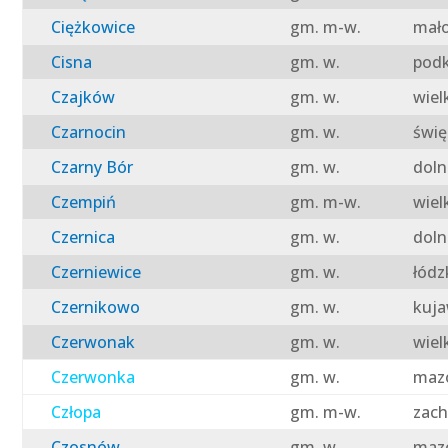
Ciężkowice
gm. m-w.
mało
Cisna
gm. w.
podk
Czajków
gm. w.
wiel
Czarnocin
gm. w.
świę
Czarny Bór
gm. w.
doln
Czempiń
gm. m-w.
wiel
Czernica
gm. w.
doln
Czerniewice
gm. w.
łódz
Czernikowo
gm. w.
kuja
Czerwonak
gm. w.
wiel
Czerwonka
gm. w.
mazo
Człopa
gm. m-w.
zach
Czosnów
gm. w.
mazo