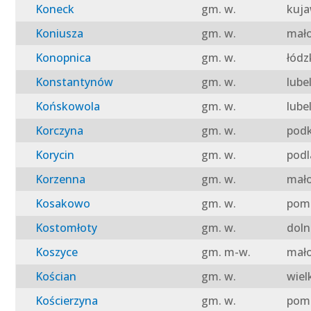
Koneck
gm. w.
kuja
Koniusza
gm. w.
mało
Konopnica
gm. w.
łódz
Konstantynów
gm. w.
lube
Końskowola
gm. w.
lube
Korczyna
gm. w.
podk
Korycin
gm. w.
podl
Korzenna
gm. w.
mało
Kosakowo
gm. w.
pomo
Kostomłoty
gm. w.
doln
Koszyce
gm. m-w.
mało
Kościan
gm. w.
wiel
Kościerzyna
gm. w.
pomo