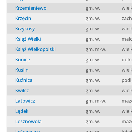
Krzemieniewo
gm. w.
wiel
Krzęcin
gm. w.
zach
Krzykosy
gm. w.
wiel
Książ Wielki
gm. w.
mało
Książ Wielkopolski
gm. m-w.
wiel
Kunice
gm. w.
doln
Kuślin
gm. w.
wiel
Kuźnica
gm. w.
podl
Kwilcz
gm. w.
wiel
Latowicz
gm. m-w.
mazo
Lądek
gm. w.
wiel
Lesznowola
gm. w.
mazo
Leśniowice
gm. w.
lube