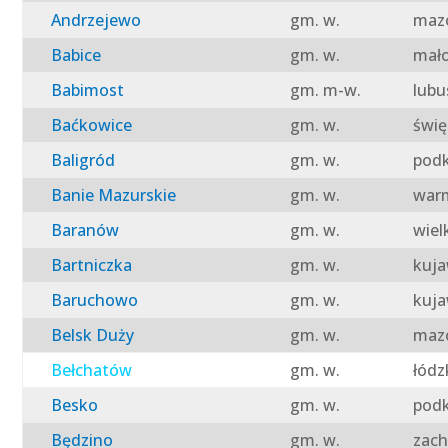
Andrzejewo
gm. w.
mazo
Babice
gm. w.
mało
Babimost
gm. m-w.
lubu
Baćkowice
gm. w.
świę
Baligród
gm. w.
podk
Banie Mazurskie
gm. w.
warm
Baranów
gm. w.
wiel
Bartniczka
gm. w.
kuja
Baruchowo
gm. w.
kuja
Belsk Duży
gm. w.
mazo
Bełchatów
gm. w.
łódz
Besko
gm. w.
podk
Będzino
gm. w.
zach