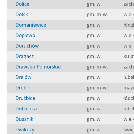
Dolice
gm. w.
zach
Dolsk
gm. m-w.
wiel
Domaniewice
gm. w.
łódz
Dopiewo
gm. w.
wiel
Doruchów
gm. w.
wiel
Dragacz
gm. w.
kuja
Drawsko Pomorskie
gm. m-w.
zach
Drelów
gm. w.
lube
Drobin
gm. m-w.
mazo
Drużbice
gm. w.
łódz
Dubienka
gm. w.
lube
Duszniki
gm. w.
wiel
Dwikozy
gm. w.
świę