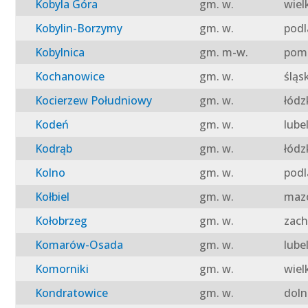
Kobyla Góra
gm. w.
wiel
Kobylin-Borzymy
gm. w.
podl
Kobylnica
gm. m-w.
pomo
Kochanowice
gm. w.
śląs
Kocierzew Południowy
gm. w.
łódz
Kodeń
gm. w.
lube
Kodrąb
gm. w.
łódz
Kolno
gm. w.
podl
Kołbiel
gm. w.
mazo
Kołobrzeg
gm. w.
zach
Komarów-Osada
gm. w.
lube
Komorniki
gm. w.
wiel
Kondratowice
gm. w.
doln