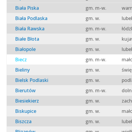
Biała Piska
gm. m-w.
warm
Biała Podlaska
gm. w.
lube
Biała Rawska
gm. m-w.
łódz
Białe Błota
gm. w.
kuja
Białopole
gm. w.
lube
Biecz
gm. m-w.
mało
Bieliny
gm. w.
świę
Bielsk Podlaski
gm. w.
podl
Bierutów
gm. m-w.
doln
Biesiekierz
gm. w.
zach
Biskupice
gm. w.
mało
Biszcza
gm. w.
lube
Blizanów
gm. w.
wiel