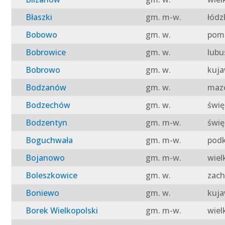
Błaszki
gm. m-w.
łódz
Bobowo
gm. w.
pomo
Bobrowice
gm. w.
lubu
Bobrowo
gm. w.
kuja
Bodzanów
gm. w.
mazo
Bodzechów
gm. w.
świę
Bodzentyn
gm. m-w.
świę
Boguchwała
gm. m-w.
podk
Bojanowo
gm. m-w.
wiel
Boleszkowice
gm. w.
zach
Boniewo
gm. w.
kuja
Borek Wielkopolski
gm. m-w.
wiel