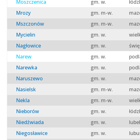
Moszczenica
gm. w.
łódz
Mrozy
gm. m-w.
mazo
Mszczonów
gm. m-w.
mazo
Mycielin
gm. w.
wiel
Nagłowice
gm. w.
świę
Narew
gm. w.
podl
Narewka
gm. w.
podl
Naruszewo
gm. w.
mazo
Nasielsk
gm. m-w.
mazo
Nekla
gm. m-w.
wiel
Nieborów
gm. w.
łódz
Niedźwiada
gm. w.
lube
Niegosławice
gm. w.
lubu