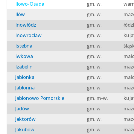
Iłowo-Osada
gm. w.
warm
Iłów
gm. w.
mazo
Inowłódz
gm. w.
łódz
Inowrocław
gm. w.
kuja
Istebna
gm. w.
śląs
Iwkowa
gm. w.
mało
Izabelin
gm. w.
mazo
Jabłonka
gm. w.
mało
Jabłonna
gm. w.
mazo
Jabłonowo Pomorskie
gm. m-w.
kuja
Jadów
gm. w.
mazo
Jaktorów
gm. w.
mazo
Jakubów
gm. w.
mazo