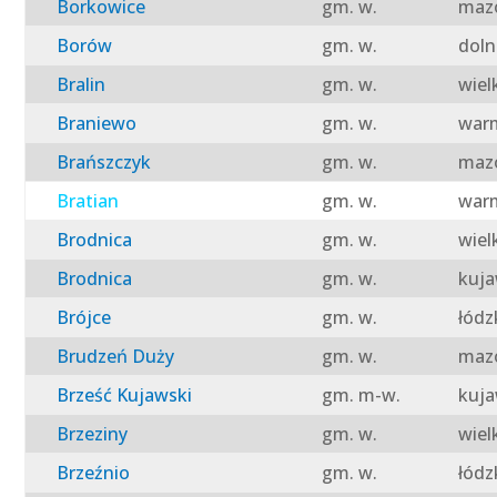
Borkowice
gm. w.
mazo
Borów
gm. w.
doln
Bralin
gm. w.
wiel
Braniewo
gm. w.
warm
Brańszczyk
gm. w.
mazo
Bratian
gm. w.
warm
Brodnica
gm. w.
wiel
Brodnica
gm. w.
kuja
Brójce
gm. w.
łódz
Brudzeń Duży
gm. w.
mazo
Brześć Kujawski
gm. m-w.
kuja
Brzeziny
gm. w.
wiel
Brzeźnio
gm. w.
łódz