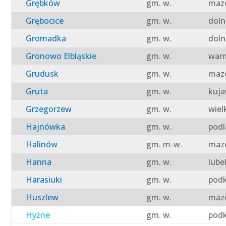
Grębków
gm. w.
mazo
Grębocice
gm. w.
doln
Gromadka
gm. w.
doln
Gronowo Elbląskie
gm. w.
warm
Grudusk
gm. w.
mazo
Gruta
gm. w.
kuja
Grzegorzew
gm. w.
wiel
Hajnówka
gm. w.
podl
Halinów
gm. m-w.
mazo
Hanna
gm. w.
lube
Harasiuki
gm. w.
podk
Huszlew
gm. w.
mazo
Hyżne
gm. w.
podk