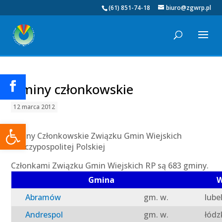
(61) 851-74-18
biuro@zgwrp.pl
Gminy członkowskie
12 marca 2012
Otwórz pasek narzędzi
Gminy Członkowskie Związku Gmin Wiejskich
Rzeczypospolitej Polskiej
Członkami Związku Gmin Wiejskich RP są 683 gminy.
Gmina
W
Abramów
gm. w.
lube
Andrespol
gm. w.
łódz