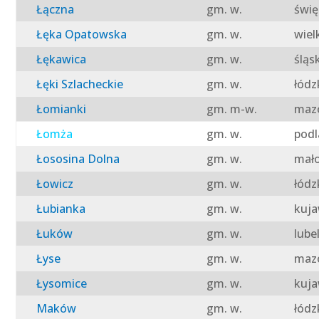
Łączna
gm. w.
świę
Łęka Opatowska
gm. w.
wiel
Łękawica
gm. w.
śląs
Łęki Szlacheckie
gm. w.
łódz
Łomianki
gm. m-w.
mazo
Łomża
gm. w.
podl
Łososina Dolna
gm. w.
mało
Łowicz
gm. w.
łódz
Łubianka
gm. w.
kuja
Łuków
gm. w.
lube
Łyse
gm. w.
mazo
Łysomice
gm. w.
kuja
Maków
gm. w.
łódz