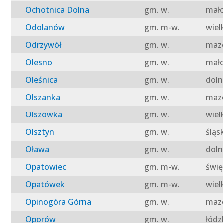
Ochotnica Dolna
gm. w.
mało
Odolanów
gm. m-w.
wiel
Odrzywół
gm. w.
mazo
Olesno
gm. w.
mało
Oleśnica
gm. w.
doln
Olszanka
gm. w.
mazo
Olszówka
gm. w.
wiel
Olsztyn
gm. w.
śląs
Oława
gm. w.
doln
Opatowiec
gm. m-w.
świę
Opatówek
gm. m-w.
wiel
Opinogóra Górna
gm. w.
mazo
Oporów
gm. w.
łódz