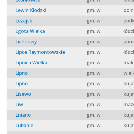
Lewin Kłodzki
gm. w.
doln
Leżajsk
gm. w.
podk
Lgota Wielka
gm. w.
łódz
Lichnowy
gm. w.
pomo
Lipce Reymontowskie
gm. w.
łódz
Lipnica Wielka
gm. w.
mało
Lipno
gm. w.
wiel
Lipno
gm. w.
kuja
Lisewo
gm. w.
kuja
Liw
gm. w.
mazo
Lniano
gm. w.
kuja
Lubanie
gm. w.
kuja