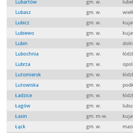
Lubartów
gm. w.
lube
Lubasz
gm. w.
wiel
Lubicz
gm. w.
kuja
Lubiewo
gm. w.
kuja
Lubin
gm. w.
doln
Lubochnia
gm. w.
łódz
Lubrza
gm. w.
opol
Lutomiersk
gm. w.
łódz
Lutowiska
gm. w.
podk
Ładzice
gm. w.
łódz
Łagów
gm. w.
lubu
Łasin
gm. m-w.
kuja
Łąck
gm. w.
mazo