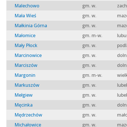
Malechowo
gm. w.
zach
Mała Wieś
gm. w.
mazo
Małkinia Górna
gm. w.
mazo
Małomice
gm. m-w.
lubu
Mały Płock
gm. w.
podl
Marcinowice
gm. w.
doln
Marciszów
gm. w.
doln
Margonin
gm. m-w.
wiel
Markuszów
gm. w.
lube
Mełgiew
gm. w.
lube
Męcinka
gm. w.
doln
Mędrzechów
gm. w.
mało
Michałowice
gm. w.
mazo