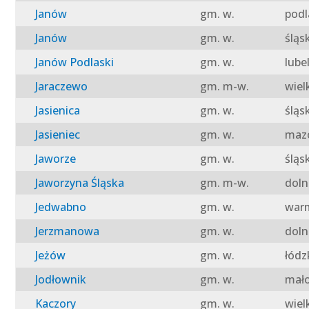
Janów
gm. w.
podl
Janów
gm. w.
śląs
Janów Podlaski
gm. w.
lube
Jaraczewo
gm. m-w.
wiel
Jasienica
gm. w.
śląs
Jasieniec
gm. w.
mazo
Jaworze
gm. w.
śląs
Jaworzyna Śląska
gm. m-w.
doln
Jedwabno
gm. w.
warm
Jerzmanowa
gm. w.
doln
Jeżów
gm. w.
łódz
Jodłownik
gm. w.
mało
Kaczory
gm. w.
wiel