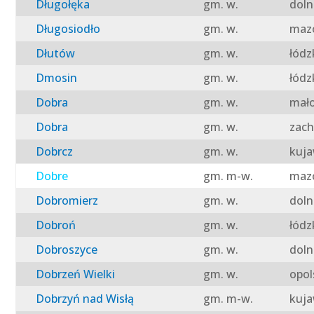
Długołęka
gm. w.
doln
Długosiodło
gm. w.
mazo
Dłutów
gm. w.
łódz
Dmosin
gm. w.
łódz
Dobra
gm. w.
mało
Dobra
gm. w.
zach
Dobrcz
gm. w.
kuja
Dobre
gm. m-w.
mazo
Dobromierz
gm. w.
doln
Dobroń
gm. w.
łódz
Dobroszyce
gm. w.
doln
Dobrzeń Wielki
gm. w.
opol
Dobrzyń nad Wisłą
gm. m-w.
kuja