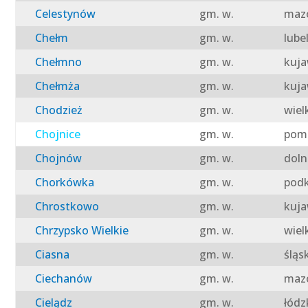
Celestynów
gm. w.
mazo
Chełm
gm. w.
lube
Chełmno
gm. w.
kuja
Chełmża
gm. w.
kuja
Chodzież
gm. w.
wiel
Chojnice
gm. w.
pomo
Chojnów
gm. w.
doln
Chorkówka
gm. w.
podk
Chrostkowo
gm. w.
kuja
Chrzypsko Wielkie
gm. w.
wiel
Ciasna
gm. w.
śląs
Ciechanów
gm. w.
mazo
Cielądz
gm. w.
łódz