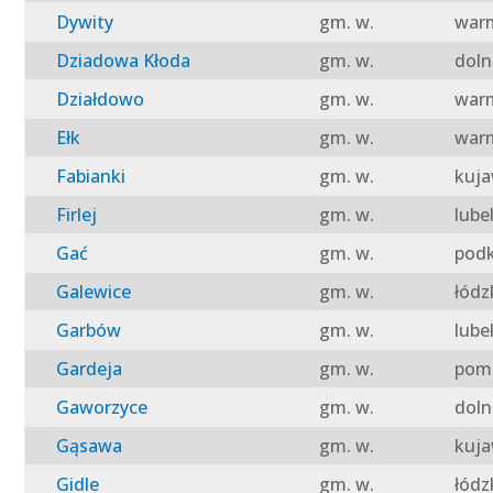
Dywity
gm. w.
warm
Dziadowa Kłoda
gm. w.
doln
Działdowo
gm. w.
warm
Ełk
gm. w.
warm
Fabianki
gm. w.
kuja
Firlej
gm. w.
lube
Gać
gm. w.
podk
Galewice
gm. w.
łódz
Garbów
gm. w.
lube
Gardeja
gm. w.
pomo
Gaworzyce
gm. w.
doln
Gąsawa
gm. w.
kuja
Gidle
gm. w.
łódz