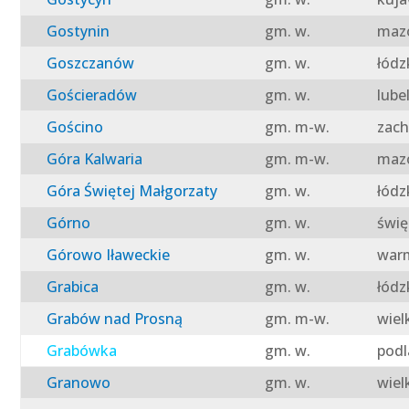
Gostynin
gm. w.
mazo
Goszczanów
gm. w.
łódz
Gościeradów
gm. w.
lube
Gościno
gm. m-w.
zach
Góra Kalwaria
gm. m-w.
mazo
Góra Świętej Małgorzaty
gm. w.
łódz
Górno
gm. w.
świę
Górowo Iławeckie
gm. w.
warm
Grabica
gm. w.
łódz
Grabów nad Prosną
gm. m-w.
wiel
Grabówka
gm. w.
podl
Granowo
gm. w.
wiel