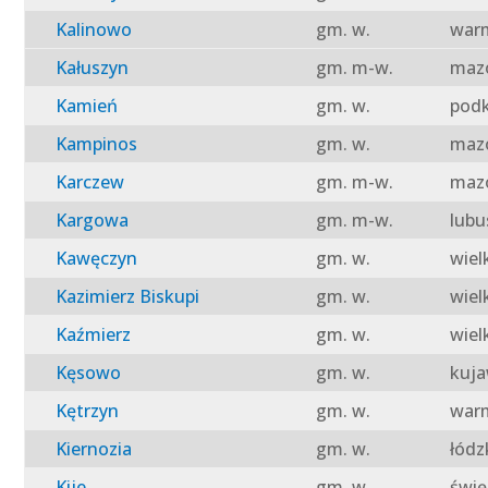
Kalinowo
gm. w.
warm
Kałuszyn
gm. m-w.
mazo
Kamień
gm. w.
podk
Kampinos
gm. w.
mazo
Karczew
gm. m-w.
mazo
Kargowa
gm. m-w.
lubu
Kawęczyn
gm. w.
wiel
Kazimierz Biskupi
gm. w.
wiel
Kaźmierz
gm. w.
wiel
Kęsowo
gm. w.
kuja
Kętrzyn
gm. w.
warm
Kiernozia
gm. w.
łódz
Kije
gm. w.
świę