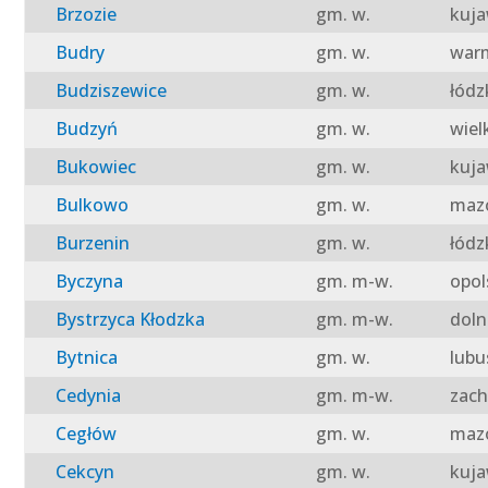
Brzozie
gm. w.
kuja
Budry
gm. w.
warm
Budziszewice
gm. w.
łódz
Budzyń
gm. w.
wiel
Bukowiec
gm. w.
kuja
Bulkowo
gm. w.
mazo
Burzenin
gm. w.
łódz
Byczyna
gm. m-w.
opol
Bystrzyca Kłodzka
gm. m-w.
doln
Bytnica
gm. w.
lubu
Cedynia
gm. m-w.
zach
Cegłów
gm. w.
mazo
Cekcyn
gm. w.
kuja