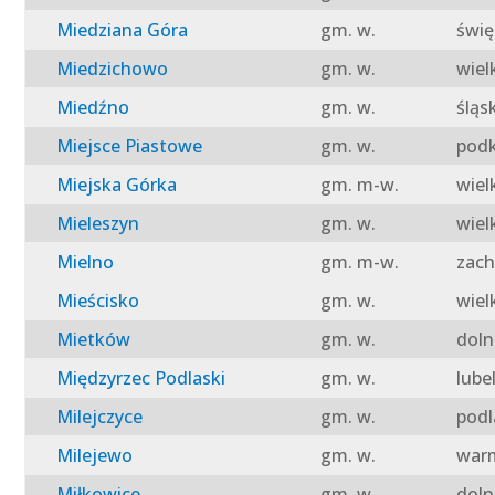
Miedziana Góra
gm. w.
świę
Miedzichowo
gm. w.
wiel
Miedźno
gm. w.
śląs
Miejsce Piastowe
gm. w.
podk
Miejska Górka
gm. m-w.
wiel
Mieleszyn
gm. w.
wiel
Mielno
gm. m-w.
zach
Mieścisko
gm. w.
wiel
Mietków
gm. w.
doln
Międzyrzec Podlaski
gm. w.
lube
Milejczyce
gm. w.
podl
Milejewo
gm. w.
warm
Miłkowice
gm. w.
doln