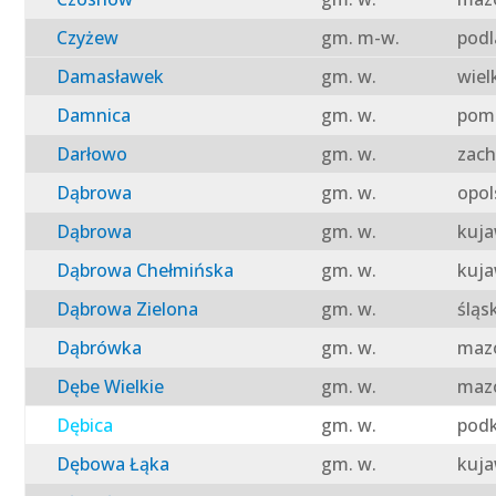
Czyżew
gm. m-w.
podl
Damasławek
gm. w.
wiel
Damnica
gm. w.
pomo
Darłowo
gm. w.
zach
Dąbrowa
gm. w.
opol
Dąbrowa
gm. w.
kuja
Dąbrowa Chełmińska
gm. w.
kuja
Dąbrowa Zielona
gm. w.
śląs
Dąbrówka
gm. w.
mazo
Dębe Wielkie
gm. w.
mazo
Dębica
gm. w.
podk
Dębowa Łąka
gm. w.
kuja