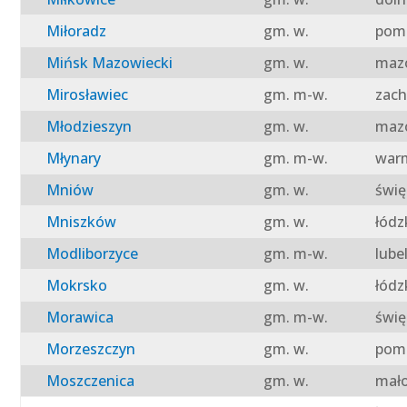
Miłoradz
gm. w.
pomo
Mińsk Mazowiecki
gm. w.
mazo
Mirosławiec
gm. m-w.
zach
Młodzieszyn
gm. w.
mazo
Młynary
gm. m-w.
warm
Mniów
gm. w.
świę
Mniszków
gm. w.
łódz
Modliborzyce
gm. m-w.
lube
Mokrsko
gm. w.
łódz
Morawica
gm. m-w.
świę
Morzeszczyn
gm. w.
pomo
Moszczenica
gm. w.
mało