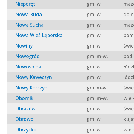
Nieporęt
gm. w.
mazo
Nowa Ruda
gm. w.
doln
Nowa Sucha
gm. w.
mazo
Nowa Wieś Lęborska
gm. w.
pomo
Nowiny
gm. w.
świę
Nowogród
gm. m-w.
podl
Nowosolna
gm. w.
łódz
Nowy Kawęczyn
gm. w.
łódz
Nowy Korczyn
gm. m-w.
świę
Oborniki
gm. m-w.
wiel
Obrazów
gm. w.
świę
Obrowo
gm. w.
kuja
Obrzycko
gm. w.
wiel