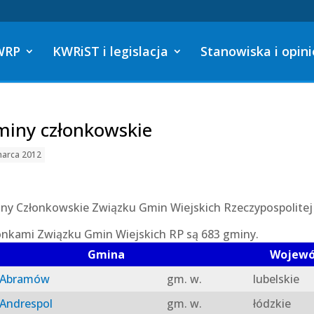
WRP
KWRiST i legislacja
Stanowiska i opini
iny członkowskie
marca 2012
ny Członkowskie Związku Gmin Wiejskich Rzeczypospolitej 
onkami Związku Gmin Wiejskich RP są 683 gminy.
Gmina
Wojew
Abramów
gm. w.
lubelskie
Andrespol
gm. w.
łódzkie