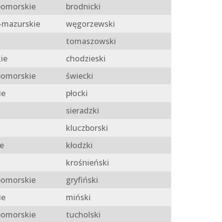
omorskie
brodnicki
mazurskie
węgorzewski
tomaszowski
ie
chodzieski
omorskie
świecki
ie
płocki
sieradzki
kluczborski
e
kłodzki
krośnieński
omorskie
gryfiński
ie
miński
omorskie
tucholski