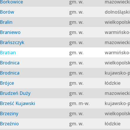
Borkowice
gm. w.
mazowieck
Borów
gm. w.
dolnośląski
Bralin
gm. w.
wielkopolsk
Braniewo
gm. w.
warmińsko-
Brańszczyk
gm. w.
mazowieck
Bratian
gm. w.
warmińsko-
Brodnica
gm. w.
wielkopolsk
Brodnica
gm. w.
kujawsko-p
Brójce
gm. w.
łódzkie
Brudzeń Duży
gm. w.
mazowieck
Brześć Kujawski
gm. m-w.
kujawsko-p
Brzeziny
gm. w.
wielkopolsk
Brzeźnio
gm. w.
łódzkie