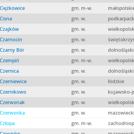
Ciężkowice
gm. m-w.
małopolski
Cisna
gm. w.
podkarpack
Czajków
gm. w.
wielkopolsk
Czarnocin
gm. w.
świętokrzy
Czarny Bór
gm. w.
dolnośląski
Czempiń
gm. m-w.
wielkopolsk
Czernica
gm. w.
dolnośląski
Czerniewice
gm. w.
łódzkie
Czernikowo
gm. w.
kujawsko-p
Czerwonak
gm. w.
wielkopolsk
Czerwonka
gm. w.
mazowieck
Człopa
gm. m-w.
zachodniop
Czosnów
gm. w.
mazowieck