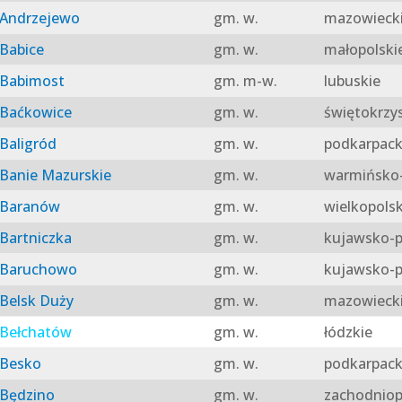
Andrzejewo
gm. w.
mazowieck
Babice
gm. w.
małopolski
Babimost
gm. m-w.
lubuskie
Baćkowice
gm. w.
świętokrzy
Baligród
gm. w.
podkarpack
Banie Mazurskie
gm. w.
warmińsko-
Baranów
gm. w.
wielkopolsk
Bartniczka
gm. w.
kujawsko-p
Baruchowo
gm. w.
kujawsko-p
Belsk Duży
gm. w.
mazowieck
Bełchatów
gm. w.
łódzkie
Besko
gm. w.
podkarpack
Będzino
gm. w.
zachodniop