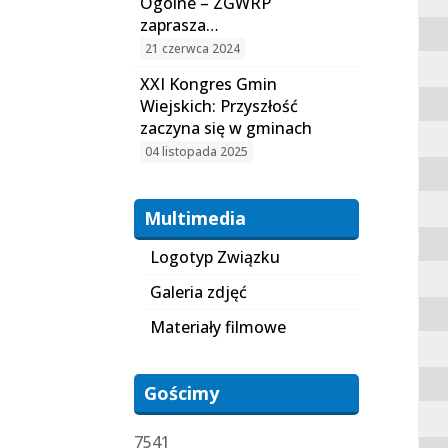
Ogólne – ZGWRP
zaprasza…
21 czerwca 2024
XXI Kongres Gmin
Wiejskich: Przyszłość
zaczyna się w gminach
04 listopada 2025
Multimedia
Logotyp Związku
Galeria zdjęć
Materiały filmowe
Gościmy
7541