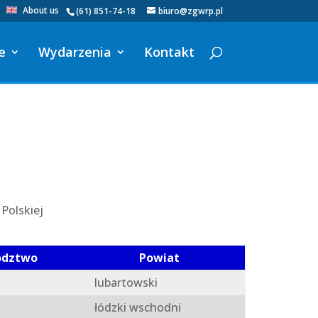
About us
(61) 851-74-18
biuro@zgwrp.pl
e
Wydarzenia
Kontakt
Polskiej
ództwo
Powiat
lubartowski
łódzki wschodni