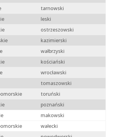
e
tarnowski
ie
leski
ie
ostrzeszowski
skie
kazimierski
e
wałbrzyski
ie
kościański
e
wrocławski
tomaszowski
omorskie
toruński
ie
poznański
ie
makowski
omorskie
wałecki
ie
nowodworski