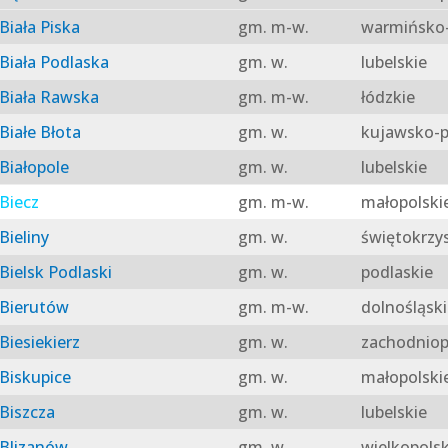
Biała Piska
gm. m-w.
warmińsko-
Biała Podlaska
gm. w.
lubelskie
Biała Rawska
gm. m-w.
łódzkie
Białe Błota
gm. w.
kujawsko-p
Białopole
gm. w.
lubelskie
Biecz
gm. m-w.
małopolski
Bieliny
gm. w.
świętokrzy
Bielsk Podlaski
gm. w.
podlaskie
Bierutów
gm. m-w.
dolnośląski
Biesiekierz
gm. w.
zachodniop
Biskupice
gm. w.
małopolski
Biszcza
gm. w.
lubelskie
Blizanów
gm. w.
wielkopolsk