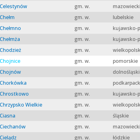
Celestynów
gm. w.
mazowieck
Chełm
gm. w.
lubelskie
Chełmno
gm. w.
kujawsko-p
Chełmża
gm. w.
kujawsko-p
Chodzież
gm. w.
wielkopolsk
Chojnice
gm. w.
pomorskie
Chojnów
gm. w.
dolnośląski
Chorkówka
gm. w.
podkarpack
Chrostkowo
gm. w.
kujawsko-p
Chrzypsko Wielkie
gm. w.
wielkopolsk
Ciasna
gm. w.
śląskie
Ciechanów
gm. w.
mazowieck
Cielądz
gm. w.
łódzkie