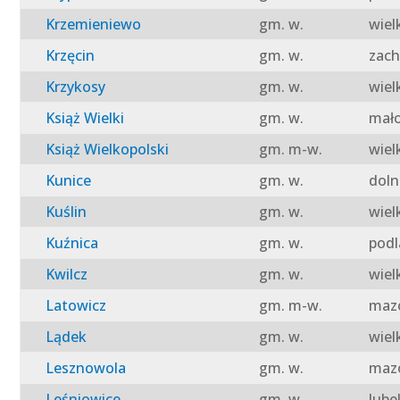
Krzemieniewo
gm. w.
wiel
Krzęcin
gm. w.
zach
Krzykosy
gm. w.
wiel
Książ Wielki
gm. w.
mało
Książ Wielkopolski
gm. m-w.
wiel
Kunice
gm. w.
doln
Kuślin
gm. w.
wiel
Kuźnica
gm. w.
podl
Kwilcz
gm. w.
wiel
Latowicz
gm. m-w.
mazo
Lądek
gm. w.
wiel
Lesznowola
gm. w.
mazo
Leśniowice
gm. w.
lube