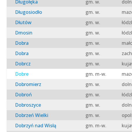
Długołęka
gm. w.
doln
Długosiodło
gm. w.
mazo
Dłutów
gm. w.
łódz
Dmosin
gm. w.
łódz
Dobra
gm. w.
mało
Dobra
gm. w.
zach
Dobrcz
gm. w.
kuja
Dobre
gm. m-w.
mazo
Dobromierz
gm. w.
doln
Dobroń
gm. w.
łódz
Dobroszyce
gm. w.
doln
Dobrzeń Wielki
gm. w.
opol
Dobrzyń nad Wisłą
gm. m-w.
kuja