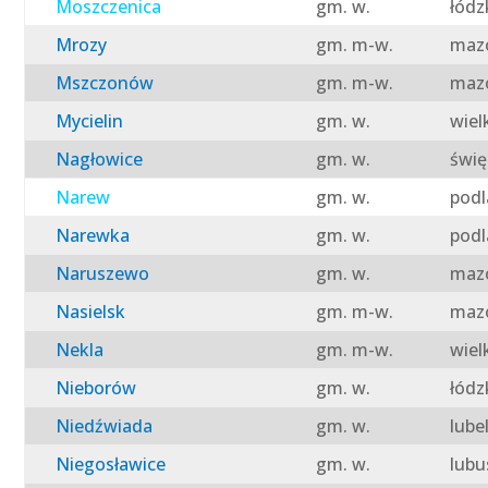
Moszczenica
gm. w.
łódz
Mrozy
gm. m-w.
mazo
Mszczonów
gm. m-w.
mazo
Mycielin
gm. w.
wiel
Nagłowice
gm. w.
świę
Narew
gm. w.
podl
Narewka
gm. w.
podl
Naruszewo
gm. w.
mazo
Nasielsk
gm. m-w.
mazo
Nekla
gm. m-w.
wiel
Nieborów
gm. w.
łódz
Niedźwiada
gm. w.
lube
Niegosławice
gm. w.
lubu