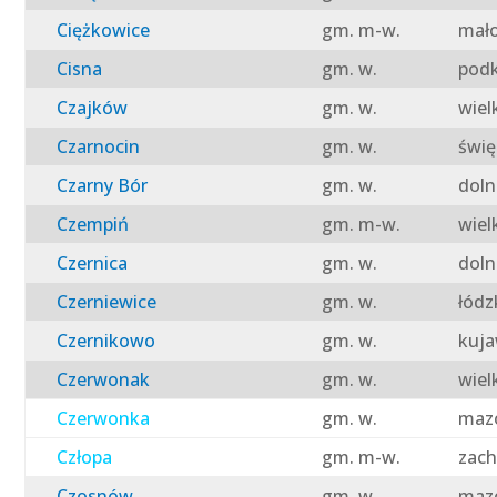
Ciężkowice
gm. m-w.
mało
Cisna
gm. w.
podk
Czajków
gm. w.
wiel
Czarnocin
gm. w.
świę
Czarny Bór
gm. w.
doln
Czempiń
gm. m-w.
wiel
Czernica
gm. w.
doln
Czerniewice
gm. w.
łódz
Czernikowo
gm. w.
kuja
Czerwonak
gm. w.
wiel
Czerwonka
gm. w.
mazo
Człopa
gm. m-w.
zach
Czosnów
gm. w.
mazo