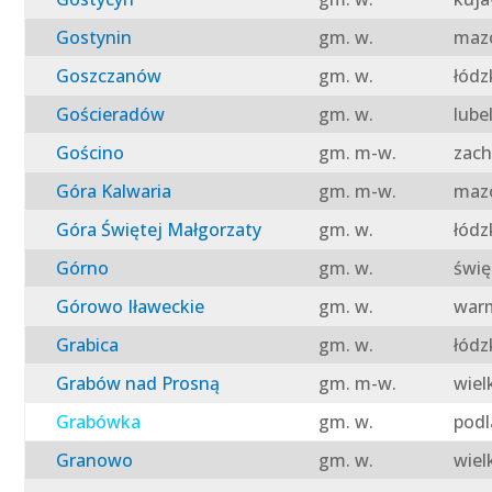
Gostynin
gm. w.
mazo
Goszczanów
gm. w.
łódz
Gościeradów
gm. w.
lube
Gościno
gm. m-w.
zach
Góra Kalwaria
gm. m-w.
mazo
Góra Świętej Małgorzaty
gm. w.
łódz
Górno
gm. w.
świę
Górowo Iławeckie
gm. w.
warm
Grabica
gm. w.
łódz
Grabów nad Prosną
gm. m-w.
wiel
Grabówka
gm. w.
podl
Granowo
gm. w.
wiel