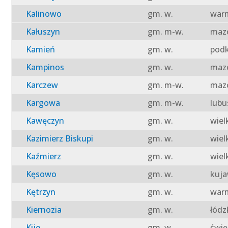
Kalinowo
gm. w.
warm
Kałuszyn
gm. m-w.
mazo
Kamień
gm. w.
podk
Kampinos
gm. w.
mazo
Karczew
gm. m-w.
mazo
Kargowa
gm. m-w.
lubu
Kawęczyn
gm. w.
wiel
Kazimierz Biskupi
gm. w.
wiel
Kaźmierz
gm. w.
wiel
Kęsowo
gm. w.
kuja
Kętrzyn
gm. w.
warm
Kiernozia
gm. w.
łódz
Kije
gm. w.
świę