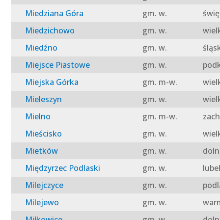
Miedziana Góra
gm. w.
świę
Miedzichowo
gm. w.
wiel
Miedźno
gm. w.
śląs
Miejsce Piastowe
gm. w.
podk
Miejska Górka
gm. m-w.
wiel
Mieleszyn
gm. w.
wiel
Mielno
gm. m-w.
zach
Mieścisko
gm. w.
wiel
Mietków
gm. w.
doln
Międzyrzec Podlaski
gm. w.
lube
Milejczyce
gm. w.
podl
Milejewo
gm. w.
warm
Miłkowice
gm. w.
doln