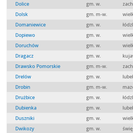
Dolice
gm. w.
zach
Dolsk
gm. m-w.
wiel
Domaniewice
gm. w.
łódz
Dopiewo
gm. w.
wiel
Doruchów
gm. w.
wiel
Dragacz
gm. w.
kuja
Drawsko Pomorskie
gm. m-w.
zach
Drelów
gm. w.
lube
Drobin
gm. m-w.
mazo
Drużbice
gm. w.
łódz
Dubienka
gm. w.
lube
Duszniki
gm. w.
wiel
Dwikozy
gm. w.
świę