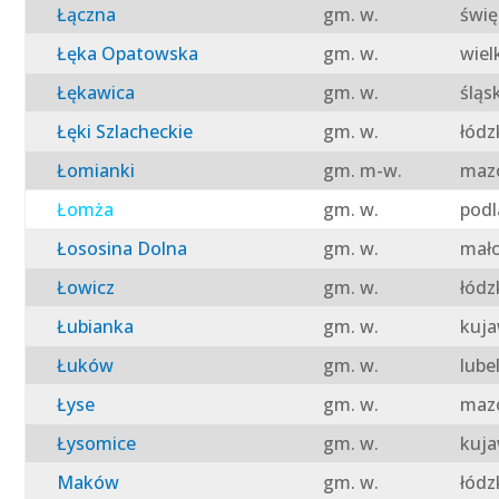
Łączna
gm. w.
świę
Łęka Opatowska
gm. w.
wiel
Łękawica
gm. w.
śląs
Łęki Szlacheckie
gm. w.
łódz
Łomianki
gm. m-w.
mazo
Łomża
gm. w.
podl
Łososina Dolna
gm. w.
mało
Łowicz
gm. w.
łódz
Łubianka
gm. w.
kuja
Łuków
gm. w.
lube
Łyse
gm. w.
mazo
Łysomice
gm. w.
kuja
Maków
gm. w.
łódz