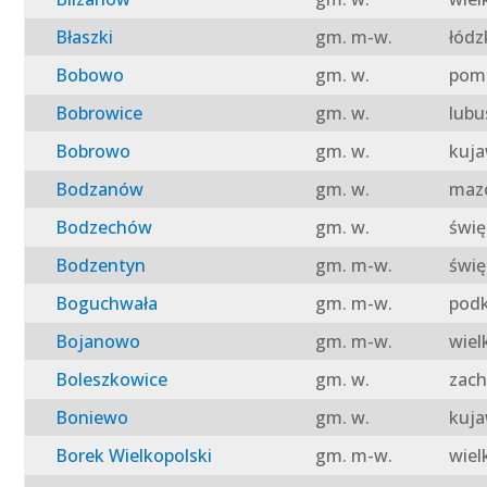
Błaszki
gm. m-w.
łódz
Bobowo
gm. w.
pomo
Bobrowice
gm. w.
lubu
Bobrowo
gm. w.
kuja
Bodzanów
gm. w.
mazo
Bodzechów
gm. w.
świę
Bodzentyn
gm. m-w.
świę
Boguchwała
gm. m-w.
podk
Bojanowo
gm. m-w.
wiel
Boleszkowice
gm. w.
zach
Boniewo
gm. w.
kuja
Borek Wielkopolski
gm. m-w.
wiel