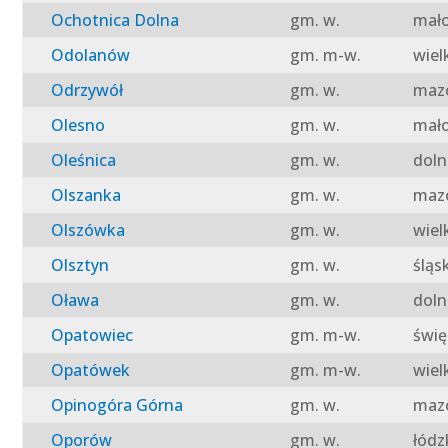
Ochotnica Dolna
gm. w.
mało
Odolanów
gm. m-w.
wiel
Odrzywół
gm. w.
mazo
Olesno
gm. w.
mało
Oleśnica
gm. w.
doln
Olszanka
gm. w.
mazo
Olszówka
gm. w.
wiel
Olsztyn
gm. w.
śląs
Oława
gm. w.
doln
Opatowiec
gm. m-w.
świę
Opatówek
gm. m-w.
wiel
Opinogóra Górna
gm. w.
mazo
Oporów
gm. w.
łódz