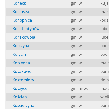
Koneck
gm. w.
kuja
Koniusza
gm. w.
mało
Konopnica
gm. w.
łódz
Konstantynów
gm. w.
lube
Końskowola
gm. w.
lube
Korczyna
gm. w.
podk
Korycin
gm. w.
podl
Korzenna
gm. w.
mało
Kosakowo
gm. w.
pomo
Kostomłoty
gm. w.
doln
Koszyce
gm. m-w.
mało
Kościan
gm. w.
wiel
Kościerzyna
gm. w.
pomo