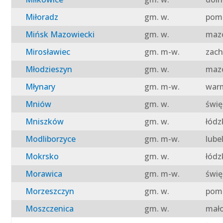
Miłoradz
gm. w.
pomo
Mińsk Mazowiecki
gm. w.
mazo
Mirosławiec
gm. m-w.
zach
Młodzieszyn
gm. w.
mazo
Młynary
gm. m-w.
warm
Mniów
gm. w.
świę
Mniszków
gm. w.
łódz
Modliborzyce
gm. m-w.
lube
Mokrsko
gm. w.
łódz
Morawica
gm. m-w.
świę
Morzeszczyn
gm. w.
pomo
Moszczenica
gm. w.
mało