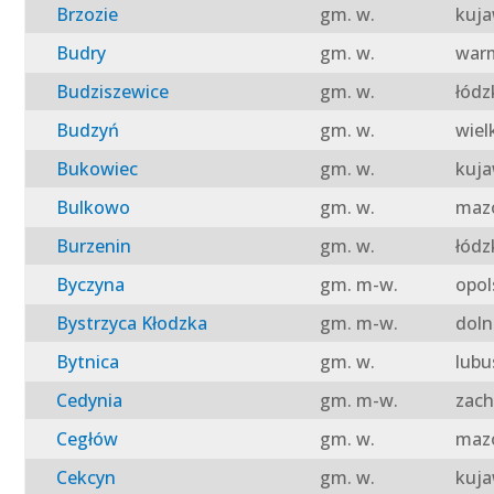
Brzozie
gm. w.
kuja
Budry
gm. w.
warm
Budziszewice
gm. w.
łódz
Budzyń
gm. w.
wiel
Bukowiec
gm. w.
kuja
Bulkowo
gm. w.
mazo
Burzenin
gm. w.
łódz
Byczyna
gm. m-w.
opol
Bystrzyca Kłodzka
gm. m-w.
doln
Bytnica
gm. w.
lubu
Cedynia
gm. m-w.
zach
Cegłów
gm. w.
mazo
Cekcyn
gm. w.
kuja