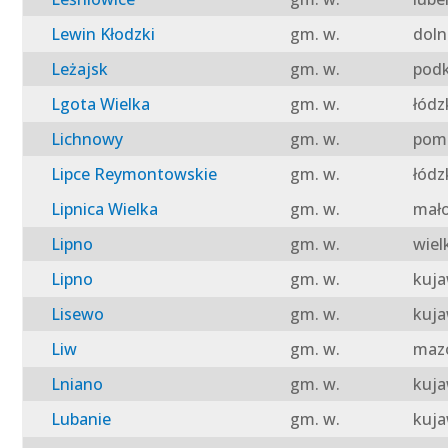
Lewin Kłodzki
gm. w.
doln
Leżajsk
gm. w.
podk
Lgota Wielka
gm. w.
łódz
Lichnowy
gm. w.
pomo
Lipce Reymontowskie
gm. w.
łódz
Lipnica Wielka
gm. w.
mało
Lipno
gm. w.
wiel
Lipno
gm. w.
kuja
Lisewo
gm. w.
kuja
Liw
gm. w.
mazo
Lniano
gm. w.
kuja
Lubanie
gm. w.
kuja