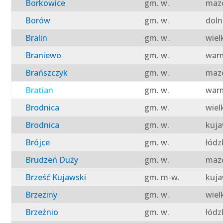
Borkowice
gm. w.
mazo
Borów
gm. w.
doln
Bralin
gm. w.
wiel
Braniewo
gm. w.
warm
Brańszczyk
gm. w.
mazo
Bratian
gm. w.
warm
Brodnica
gm. w.
wiel
Brodnica
gm. w.
kuja
Brójce
gm. w.
łódz
Brudzeń Duży
gm. w.
mazo
Brześć Kujawski
gm. m-w.
kuja
Brzeziny
gm. w.
wiel
Brzeźnio
gm. w.
łódz