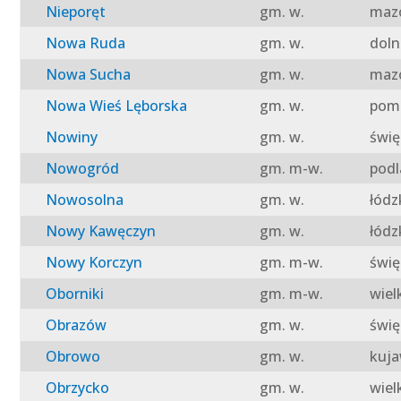
Nieporęt
gm. w.
mazo
Nowa Ruda
gm. w.
doln
Nowa Sucha
gm. w.
mazo
Nowa Wieś Lęborska
gm. w.
pomo
Nowiny
gm. w.
świę
Nowogród
gm. m-w.
podl
Nowosolna
gm. w.
łódz
Nowy Kawęczyn
gm. w.
łódz
Nowy Korczyn
gm. m-w.
świę
Oborniki
gm. m-w.
wiel
Obrazów
gm. w.
świę
Obrowo
gm. w.
kuja
Obrzycko
gm. w.
wiel