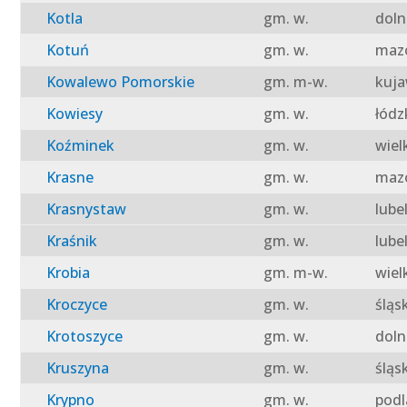
Kotla
gm. w.
doln
Kotuń
gm. w.
mazo
Kowalewo Pomorskie
gm. m-w.
kuja
Kowiesy
gm. w.
łódz
Koźminek
gm. w.
wiel
Krasne
gm. w.
mazo
Krasnystaw
gm. w.
lube
Kraśnik
gm. w.
lube
Krobia
gm. m-w.
wiel
Kroczyce
gm. w.
śląs
Krotoszyce
gm. w.
doln
Kruszyna
gm. w.
śląs
Krypno
gm. w.
podl