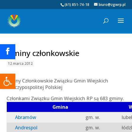
(61) 851-74-18
biuro@zgwrp.pl
Gminy członkowskie
12 marca 2012
Otwórz pasek narzędzi
Gminy Członkowskie Związku Gmin Wiejskich
Rzeczypospolitej Polskiej
Członkami Związku Gmin Wiejskich RP są 683 gminy.
Gmina
W
Abramów
gm. w.
lube
Andrespol
gm. w.
łódz