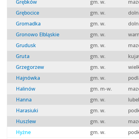
Grębków
gm. w.
mazo
Grębocice
gm. w.
doln
Gromadka
gm. w.
doln
Gronowo Elbląskie
gm. w.
warm
Grudusk
gm. w.
mazo
Gruta
gm. w.
kuja
Grzegorzew
gm. w.
wiel
Hajnówka
gm. w.
podl
Halinów
gm. m-w.
mazo
Hanna
gm. w.
lube
Harasiuki
gm. w.
podk
Huszlew
gm. w.
mazo
Hyżne
gm. w.
podk