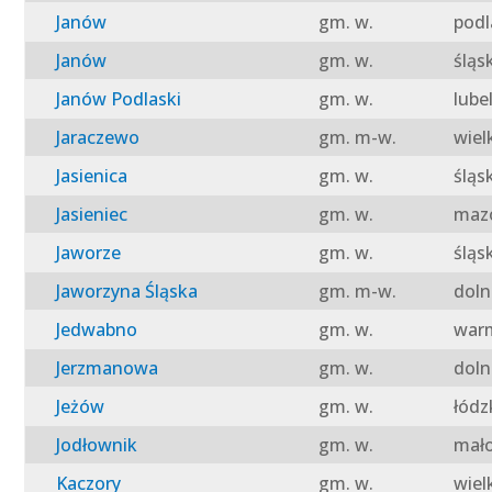
Janów
gm. w.
podl
Janów
gm. w.
śląs
Janów Podlaski
gm. w.
lube
Jaraczewo
gm. m-w.
wiel
Jasienica
gm. w.
śląs
Jasieniec
gm. w.
mazo
Jaworze
gm. w.
śląs
Jaworzyna Śląska
gm. m-w.
doln
Jedwabno
gm. w.
warm
Jerzmanowa
gm. w.
doln
Jeżów
gm. w.
łódz
Jodłownik
gm. w.
mało
Kaczory
gm. w.
wiel