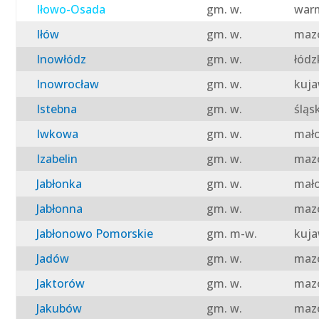
Iłowo-Osada
gm. w.
warm
Iłów
gm. w.
mazo
Inowłódz
gm. w.
łódz
Inowrocław
gm. w.
kuja
Istebna
gm. w.
śląs
Iwkowa
gm. w.
mało
Izabelin
gm. w.
mazo
Jabłonka
gm. w.
mało
Jabłonna
gm. w.
mazo
Jabłonowo Pomorskie
gm. m-w.
kuja
Jadów
gm. w.
mazo
Jaktorów
gm. w.
mazo
Jakubów
gm. w.
mazo