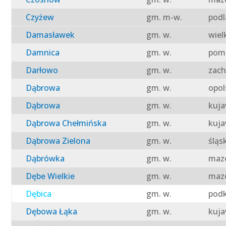
Czyżew
gm. m-w.
podl
Damasławek
gm. w.
wiel
Damnica
gm. w.
pomo
Darłowo
gm. w.
zach
Dąbrowa
gm. w.
opol
Dąbrowa
gm. w.
kuja
Dąbrowa Chełmińska
gm. w.
kuja
Dąbrowa Zielona
gm. w.
śląs
Dąbrówka
gm. w.
mazo
Dębe Wielkie
gm. w.
mazo
Dębica
gm. w.
podk
Dębowa Łąka
gm. w.
kuja