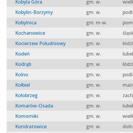
Kobyla Góra
gm. w.
wiel
Kobylin-Borzymy
gm. w.
podl
Kobylnica
gm. m-w.
pomo
Kochanowice
gm. w.
śląs
Kocierzew Południowy
gm. w.
łódz
Kodeń
gm. w.
lube
Kodrąb
gm. w.
łódz
Kolno
gm. w.
podl
Kołbiel
gm. w.
mazo
Kołobrzeg
gm. w.
zach
Komarów-Osada
gm. w.
lube
Komorniki
gm. w.
wiel
Kondratowice
gm. w.
doln