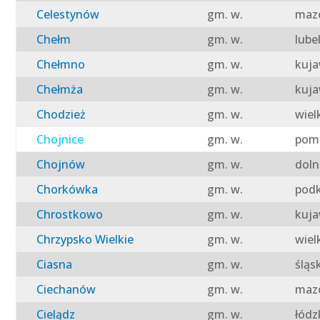
Celestynów
gm. w.
mazo
Chełm
gm. w.
lube
Chełmno
gm. w.
kuja
Chełmża
gm. w.
kuja
Chodzież
gm. w.
wiel
Chojnice
gm. w.
pomo
Chojnów
gm. w.
doln
Chorkówka
gm. w.
podk
Chrostkowo
gm. w.
kuja
Chrzypsko Wielkie
gm. w.
wiel
Ciasna
gm. w.
śląs
Ciechanów
gm. w.
mazo
Cielądz
gm. w.
łódz