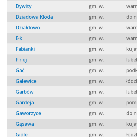
Dywity
gm. w.
warm
Dziadowa Kłoda
gm. w.
doln
Działdowo
gm. w.
warm
Ełk
gm. w.
warm
Fabianki
gm. w.
kuja
Firlej
gm. w.
lube
Gać
gm. w.
podk
Galewice
gm. w.
łódz
Garbów
gm. w.
lube
Gardeja
gm. w.
pomo
Gaworzyce
gm. w.
doln
Gąsawa
gm. w.
kuja
Gidle
gm. w.
łódz