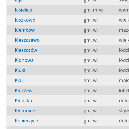
Kisielice
gm. m-w.
warm
Kiszkowo
gm. w.
wiel
Klembów
gm. w.
mazo
Kleszczewo
gm. w.
wiel
Kleszczów
gm. w.
łódz
Klonowa
gm. w.
łódz
Kluki
gm. w.
łódz
Kłaj
gm. w.
mało
Kłoczew
gm. w.
lube
Kłodzko
gm. w.
doln
Kłomnice
gm. w.
śląs
Kobierzyce
gm. w.
doln