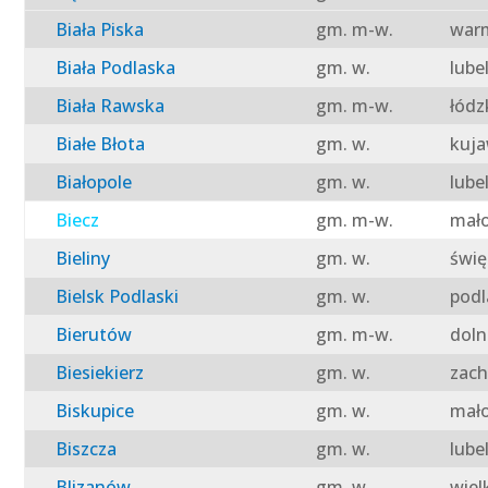
Biała Piska
gm. m-w.
warm
Biała Podlaska
gm. w.
lube
Biała Rawska
gm. m-w.
łódz
Białe Błota
gm. w.
kuja
Białopole
gm. w.
lube
Biecz
gm. m-w.
mało
Bieliny
gm. w.
świę
Bielsk Podlaski
gm. w.
podl
Bierutów
gm. m-w.
doln
Biesiekierz
gm. w.
zach
Biskupice
gm. w.
mało
Biszcza
gm. w.
lube
Blizanów
gm. w.
wiel