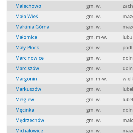
Malechowo
gm. w.
zach
Mała Wieś
gm. w.
mazo
Małkinia Górna
gm. w.
mazo
Małomice
gm. m-w.
lubu
Mały Płock
gm. w.
podl
Marcinowice
gm. w.
doln
Marciszów
gm. w.
doln
Margonin
gm. m-w.
wiel
Markuszów
gm. w.
lube
Mełgiew
gm. w.
lube
Męcinka
gm. w.
doln
Mędrzechów
gm. w.
mało
Michałowice
gm. w.
mazo