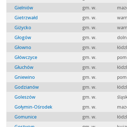
Gielniów
gm. w.
mazo
Gietrzwałd
gm. w.
warm
Giżycko
gm. w.
warm
Głogów
gm. w.
doln
Głowno
gm. w.
łódz
Główczyce
gm. w.
pomo
Głuchów
gm. w.
łódz
Gniewino
gm. w.
pomo
Godzianów
gm. w.
łódz
Goleszów
gm. w.
śląs
Gołymin-Ośrodek
gm. w.
mazo
Gomunice
gm. w.
łódz
Gostycyn
gm. w.
kuja