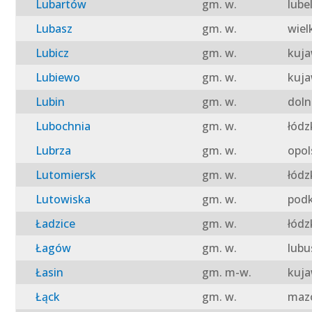
Lubartów
gm. w.
lube
Lubasz
gm. w.
wiel
Lubicz
gm. w.
kuja
Lubiewo
gm. w.
kuja
Lubin
gm. w.
doln
Lubochnia
gm. w.
łódz
Lubrza
gm. w.
opol
Lutomiersk
gm. w.
łódz
Lutowiska
gm. w.
podk
Ładzice
gm. w.
łódz
Łagów
gm. w.
lubu
Łasin
gm. m-w.
kuja
Łąck
gm. w.
mazo