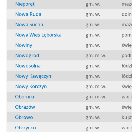
Nieporęt
gm. w.
mazo
Nowa Ruda
gm. w.
doln
Nowa Sucha
gm. w.
mazo
Nowa Wieś Lęborska
gm. w.
pomo
Nowiny
gm. w.
świę
Nowogród
gm. m-w.
podl
Nowosolna
gm. w.
łódz
Nowy Kawęczyn
gm. w.
łódz
Nowy Korczyn
gm. m-w.
świę
Oborniki
gm. m-w.
wiel
Obrazów
gm. w.
świę
Obrowo
gm. w.
kuja
Obrzycko
gm. w.
wiel