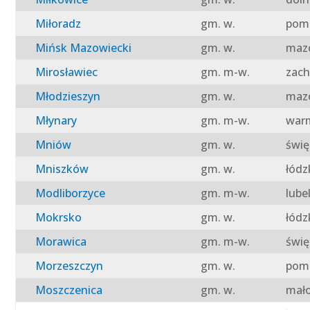
Miłoradz
gm. w.
pomo
Mińsk Mazowiecki
gm. w.
mazo
Mirosławiec
gm. m-w.
zach
Młodzieszyn
gm. w.
mazo
Młynary
gm. m-w.
warm
Mniów
gm. w.
świę
Mniszków
gm. w.
łódz
Modliborzyce
gm. m-w.
lube
Mokrsko
gm. w.
łódz
Morawica
gm. m-w.
świę
Morzeszczyn
gm. w.
pomo
Moszczenica
gm. w.
mało