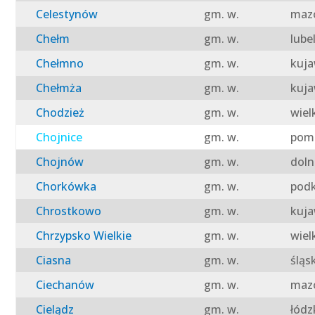
Celestynów
gm. w.
mazo
Chełm
gm. w.
lube
Chełmno
gm. w.
kuja
Chełmża
gm. w.
kuja
Chodzież
gm. w.
wiel
Chojnice
gm. w.
pomo
Chojnów
gm. w.
doln
Chorkówka
gm. w.
podk
Chrostkowo
gm. w.
kuja
Chrzypsko Wielkie
gm. w.
wiel
Ciasna
gm. w.
śląs
Ciechanów
gm. w.
mazo
Cielądz
gm. w.
łódz