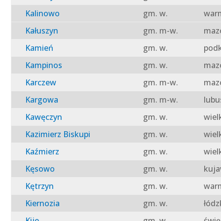
Kalinowo
gm. w.
warm
Kałuszyn
gm. m-w.
mazo
Kamień
gm. w.
podk
Kampinos
gm. w.
mazo
Karczew
gm. m-w.
mazo
Kargowa
gm. m-w.
lubu
Kawęczyn
gm. w.
wiel
Kazimierz Biskupi
gm. w.
wiel
Kaźmierz
gm. w.
wiel
Kęsowo
gm. w.
kuja
Kętrzyn
gm. w.
warm
Kiernozia
gm. w.
łódz
Kije
gm. w.
świę