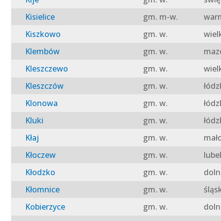
Kisielice
gm. m-w.
warm
Kiszkowo
gm. w.
wiel
Klembów
gm. w.
mazo
Kleszczewo
gm. w.
wiel
Kleszczów
gm. w.
łódz
Klonowa
gm. w.
łódz
Kluki
gm. w.
łódz
Kłaj
gm. w.
mało
Kłoczew
gm. w.
lube
Kłodzko
gm. w.
doln
Kłomnice
gm. w.
śląs
Kobierzyce
gm. w.
doln