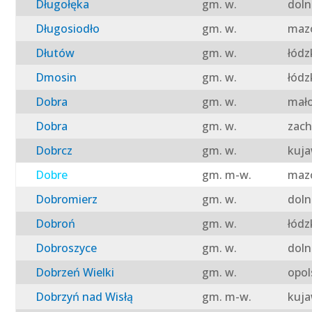
Długołęka
gm. w.
doln
Długosiodło
gm. w.
mazo
Dłutów
gm. w.
łódz
Dmosin
gm. w.
łódz
Dobra
gm. w.
mało
Dobra
gm. w.
zach
Dobrcz
gm. w.
kuja
Dobre
gm. m-w.
mazo
Dobromierz
gm. w.
doln
Dobroń
gm. w.
łódz
Dobroszyce
gm. w.
doln
Dobrzeń Wielki
gm. w.
opol
Dobrzyń nad Wisłą
gm. m-w.
kuja