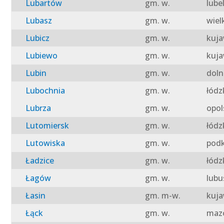
Lubartów
gm. w.
lube
Lubasz
gm. w.
wiel
Lubicz
gm. w.
kuja
Lubiewo
gm. w.
kuja
Lubin
gm. w.
doln
Lubochnia
gm. w.
łódz
Lubrza
gm. w.
opol
Lutomiersk
gm. w.
łódz
Lutowiska
gm. w.
podk
Ładzice
gm. w.
łódz
Łagów
gm. w.
lubu
Łasin
gm. m-w.
kuja
Łąck
gm. w.
mazo