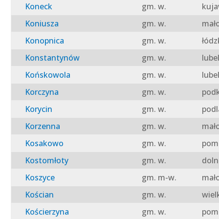
Koneck
gm. w.
kuja
Koniusza
gm. w.
mało
Konopnica
gm. w.
łódz
Konstantynów
gm. w.
lube
Końskowola
gm. w.
lube
Korczyna
gm. w.
podk
Korycin
gm. w.
podl
Korzenna
gm. w.
mało
Kosakowo
gm. w.
pomo
Kostomłoty
gm. w.
doln
Koszyce
gm. m-w.
mało
Kościan
gm. w.
wiel
Kościerzyna
gm. w.
pomo