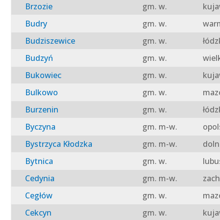
Brzozie
gm. w.
kuja
Budry
gm. w.
warm
Budziszewice
gm. w.
łódz
Budzyń
gm. w.
wiel
Bukowiec
gm. w.
kuja
Bulkowo
gm. w.
mazo
Burzenin
gm. w.
łódz
Byczyna
gm. m-w.
opol
Bystrzyca Kłodzka
gm. m-w.
doln
Bytnica
gm. w.
lubu
Cedynia
gm. m-w.
zach
Cegłów
gm. w.
mazo
Cekcyn
gm. w.
kuja