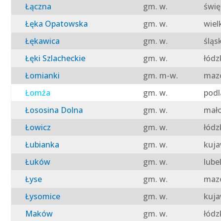
Łączna
gm. w.
świę
Łęka Opatowska
gm. w.
wiel
Łękawica
gm. w.
śląs
Łęki Szlacheckie
gm. w.
łódz
Łomianki
gm. m-w.
mazo
Łomża
gm. w.
podl
Łososina Dolna
gm. w.
mało
Łowicz
gm. w.
łódz
Łubianka
gm. w.
kuja
Łuków
gm. w.
lube
Łyse
gm. w.
mazo
Łysomice
gm. w.
kuja
Maków
gm. w.
łódz