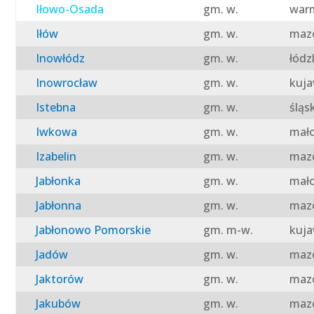
Iłowo-Osada
gm. w.
warm
Iłów
gm. w.
mazo
Inowłódz
gm. w.
łódz
Inowrocław
gm. w.
kuja
Istebna
gm. w.
śląs
Iwkowa
gm. w.
mało
Izabelin
gm. w.
mazo
Jabłonka
gm. w.
mało
Jabłonna
gm. w.
mazo
Jabłonowo Pomorskie
gm. m-w.
kuja
Jadów
gm. w.
mazo
Jaktorów
gm. w.
mazo
Jakubów
gm. w.
mazo