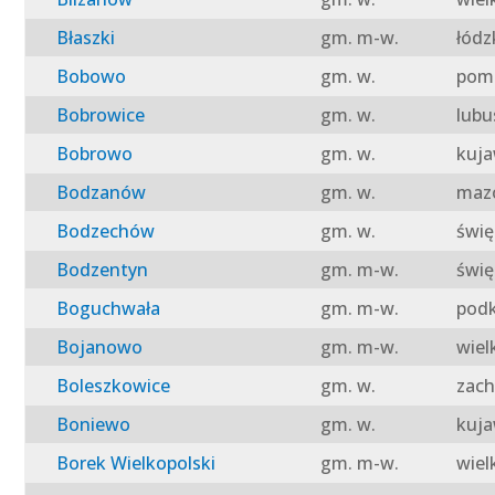
Błaszki
gm. m-w.
łódz
Bobowo
gm. w.
pomo
Bobrowice
gm. w.
lubu
Bobrowo
gm. w.
kuja
Bodzanów
gm. w.
mazo
Bodzechów
gm. w.
świę
Bodzentyn
gm. m-w.
świę
Boguchwała
gm. m-w.
podk
Bojanowo
gm. m-w.
wiel
Boleszkowice
gm. w.
zach
Boniewo
gm. w.
kuja
Borek Wielkopolski
gm. m-w.
wiel