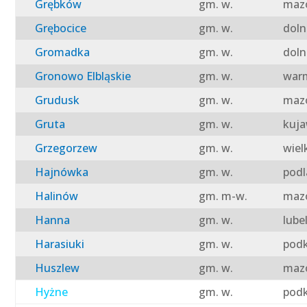
Grębków
gm. w.
mazo
Grębocice
gm. w.
doln
Gromadka
gm. w.
doln
Gronowo Elbląskie
gm. w.
warm
Grudusk
gm. w.
mazo
Gruta
gm. w.
kuja
Grzegorzew
gm. w.
wiel
Hajnówka
gm. w.
podl
Halinów
gm. m-w.
mazo
Hanna
gm. w.
lube
Harasiuki
gm. w.
podk
Huszlew
gm. w.
mazo
Hyżne
gm. w.
podk