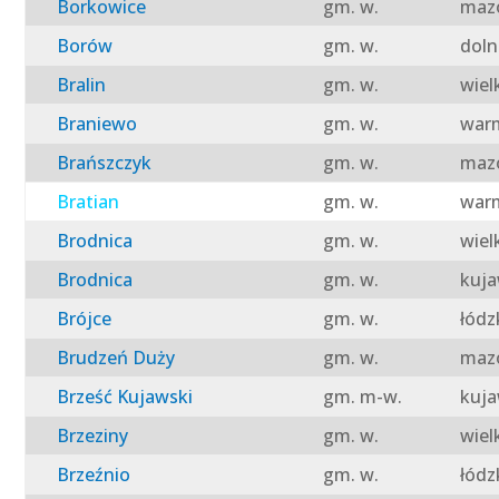
Borkowice
gm. w.
mazo
Borów
gm. w.
doln
Bralin
gm. w.
wiel
Braniewo
gm. w.
warm
Brańszczyk
gm. w.
mazo
Bratian
gm. w.
warm
Brodnica
gm. w.
wiel
Brodnica
gm. w.
kuja
Brójce
gm. w.
łódz
Brudzeń Duży
gm. w.
mazo
Brześć Kujawski
gm. m-w.
kuja
Brzeziny
gm. w.
wiel
Brzeźnio
gm. w.
łódz