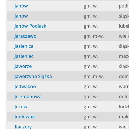
Janów
gm. w.
podl
Janów
gm. w.
śląs
Janów Podlaski
gm. w.
lube
Jaraczewo
gm. m-w.
wiel
Jasienica
gm. w.
śląs
Jasieniec
gm. w.
mazo
Jaworze
gm. w.
śląs
Jaworzyna Śląska
gm. m-w.
doln
Jedwabno
gm. w.
warm
Jerzmanowa
gm. w.
doln
Jeżów
gm. w.
łódz
Jodłownik
gm. w.
mało
Kaczory
gm. w.
wiel