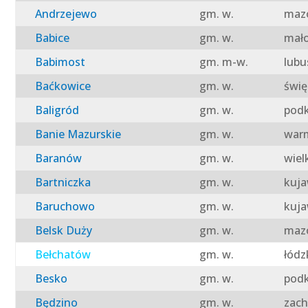
Andrzejewo
gm. w.
mazo
Babice
gm. w.
mało
Babimost
gm. m-w.
lubu
Baćkowice
gm. w.
świę
Baligród
gm. w.
podk
Banie Mazurskie
gm. w.
warm
Baranów
gm. w.
wiel
Bartniczka
gm. w.
kuja
Baruchowo
gm. w.
kuja
Belsk Duży
gm. w.
mazo
Bełchatów
gm. w.
łódz
Besko
gm. w.
podk
Będzino
gm. w.
zach