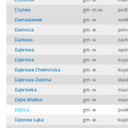
Czyżew
gm. m-w.
podl
Damasławek
gm. w.
wiel
Damnica
gm. w.
pomo
Darłowo
gm. w.
zach
Dąbrowa
gm. w.
opol
Dąbrowa
gm. w.
kuja
Dąbrowa Chełmińska
gm. w.
kuja
Dąbrowa Zielona
gm. w.
śląs
Dąbrówka
gm. w.
mazo
Dębe Wielkie
gm. w.
mazo
Dębica
gm. w.
podk
Dębowa Łąka
gm. w.
kuja