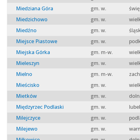
Miedziana Góra
gm. w.
świę
Miedzichowo
gm. w.
wiel
Miedźno
gm. w.
śląs
Miejsce Piastowe
gm. w.
podk
Miejska Górka
gm. m-w.
wiel
Mieleszyn
gm. w.
wiel
Mielno
gm. m-w.
zach
Mieścisko
gm. w.
wiel
Mietków
gm. w.
doln
Międzyrzec Podlaski
gm. w.
lube
Milejczyce
gm. w.
podl
Milejewo
gm. w.
warm
Miłkowice
gm. w.
doln