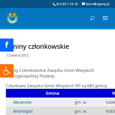
(61) 851-74-18
biuro@zgwrp.pl
Gminy członkowskie
12 marca 2012
Otwórz pasek narzędzi
Gminy Członkowskie Związku Gmin Wiejskich
Rzeczypospolitej Polskiej
Członkami Związku Gmin Wiejskich RP są 683 gminy.
Gmina
W
Abramów
gm. w.
lube
Andrespol
gm. w.
łódz