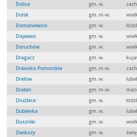
Dolice
gm. w.
zach
Dolsk
gm. m-w.
wiel
Domaniewice
gm. w.
łódz
Dopiewo
gm. w.
wiel
Doruchów
gm. w.
wiel
Dragacz
gm. w.
kuja
Drawsko Pomorskie
gm. m-w.
zach
Drelów
gm. w.
lube
Drobin
gm. m-w.
mazo
Drużbice
gm. w.
łódz
Dubienka
gm. w.
lube
Duszniki
gm. w.
wiel
Dwikozy
gm. w.
świę