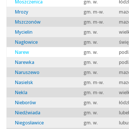
Moszczenica
gm. w.
łódz
Mrozy
gm. m-w.
mazo
Mszczonów
gm. m-w.
mazo
Mycielin
gm. w.
wiel
Nagłowice
gm. w.
świę
Narew
gm. w.
podl
Narewka
gm. w.
podl
Naruszewo
gm. w.
mazo
Nasielsk
gm. m-w.
mazo
Nekla
gm. m-w.
wiel
Nieborów
gm. w.
łódz
Niedźwiada
gm. w.
lube
Niegosławice
gm. w.
lubu