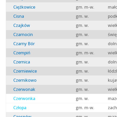
Ciężkowice
gm. m-w.
mało
Cisna
gm. w.
podk
Czajków
gm. w.
wiel
Czarnocin
gm. w.
świę
Czarny Bór
gm. w.
doln
Czempiń
gm. m-w.
wiel
Czernica
gm. w.
doln
Czerniewice
gm. w.
łódz
Czernikowo
gm. w.
kuja
Czerwonak
gm. w.
wiel
Czerwonka
gm. w.
mazo
Człopa
gm. m-w.
zach
Czosnów
gm. w.
mazo