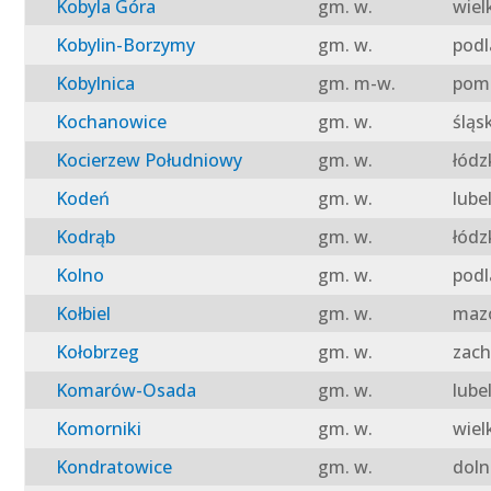
Kobyla Góra
gm. w.
wiel
Kobylin-Borzymy
gm. w.
podl
Kobylnica
gm. m-w.
pomo
Kochanowice
gm. w.
śląs
Kocierzew Południowy
gm. w.
łódz
Kodeń
gm. w.
lube
Kodrąb
gm. w.
łódz
Kolno
gm. w.
podl
Kołbiel
gm. w.
mazo
Kołobrzeg
gm. w.
zach
Komarów-Osada
gm. w.
lube
Komorniki
gm. w.
wiel
Kondratowice
gm. w.
doln