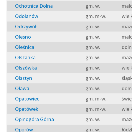
Ochotnica Dolna
gm. w.
mało
Odolanów
gm. m-w.
wiel
Odrzywół
gm. w.
mazo
Olesno
gm. w.
mało
Oleśnica
gm. w.
doln
Olszanka
gm. w.
mazo
Olszówka
gm. w.
wiel
Olsztyn
gm. w.
śląs
Oława
gm. w.
doln
Opatowiec
gm. m-w.
świę
Opatówek
gm. m-w.
wiel
Opinogóra Górna
gm. w.
mazo
Oporów
gm. w.
łódz