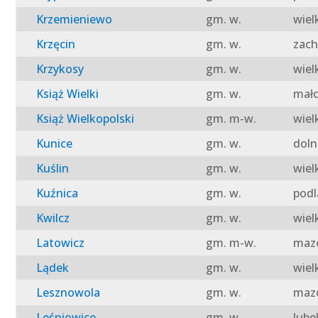
Krzemieniewo
gm. w.
wiel
Krzęcin
gm. w.
zach
Krzykosy
gm. w.
wiel
Książ Wielki
gm. w.
mało
Książ Wielkopolski
gm. m-w.
wiel
Kunice
gm. w.
doln
Kuślin
gm. w.
wiel
Kuźnica
gm. w.
podl
Kwilcz
gm. w.
wiel
Latowicz
gm. m-w.
mazo
Lądek
gm. w.
wiel
Lesznowola
gm. w.
mazo
Leśniowice
gm. w.
lube