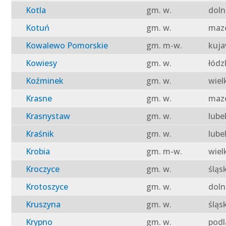
Kotla
gm. w.
doln
Kotuń
gm. w.
mazo
Kowalewo Pomorskie
gm. m-w.
kuja
Kowiesy
gm. w.
łódz
Koźminek
gm. w.
wiel
Krasne
gm. w.
mazo
Krasnystaw
gm. w.
lube
Kraśnik
gm. w.
lube
Krobia
gm. m-w.
wiel
Kroczyce
gm. w.
śląs
Krotoszyce
gm. w.
doln
Kruszyna
gm. w.
śląs
Krypno
gm. w.
podl