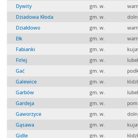
Dywity
gm. w.
warm
Dziadowa Kłoda
gm. w.
doln
Działdowo
gm. w.
warm
Ełk
gm. w.
warm
Fabianki
gm. w.
kuja
Firlej
gm. w.
lube
Gać
gm. w.
podk
Galewice
gm. w.
łódz
Garbów
gm. w.
lube
Gardeja
gm. w.
pomo
Gaworzyce
gm. w.
doln
Gąsawa
gm. w.
kuja
Gidle
gm. w.
łódz