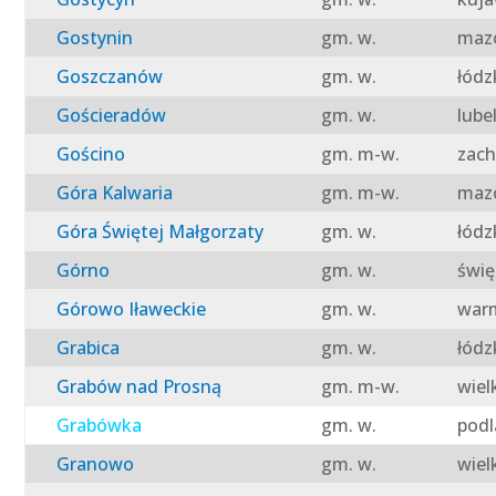
Gostynin
gm. w.
mazo
Goszczanów
gm. w.
łódz
Gościeradów
gm. w.
lube
Gościno
gm. m-w.
zach
Góra Kalwaria
gm. m-w.
mazo
Góra Świętej Małgorzaty
gm. w.
łódz
Górno
gm. w.
świę
Górowo Iławeckie
gm. w.
warm
Grabica
gm. w.
łódz
Grabów nad Prosną
gm. m-w.
wiel
Grabówka
gm. w.
podl
Granowo
gm. w.
wiel