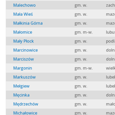
Malechowo
gm. w.
zach
Mała Wieś
gm. w.
mazo
Małkinia Górna
gm. w.
mazo
Małomice
gm. m-w.
lubu
Mały Płock
gm. w.
podl
Marcinowice
gm. w.
doln
Marciszów
gm. w.
doln
Margonin
gm. m-w.
wiel
Markuszów
gm. w.
lube
Mełgiew
gm. w.
lube
Męcinka
gm. w.
doln
Mędrzechów
gm. w.
mało
Michałowice
gm. w.
mazo