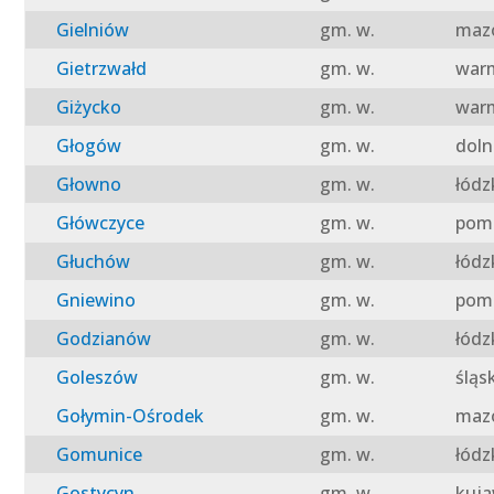
Gielniów
gm. w.
mazo
Gietrzwałd
gm. w.
warm
Giżycko
gm. w.
warm
Głogów
gm. w.
doln
Głowno
gm. w.
łódz
Główczyce
gm. w.
pomo
Głuchów
gm. w.
łódz
Gniewino
gm. w.
pomo
Godzianów
gm. w.
łódz
Goleszów
gm. w.
śląs
Gołymin-Ośrodek
gm. w.
mazo
Gomunice
gm. w.
łódz
Gostycyn
gm. w.
kuja