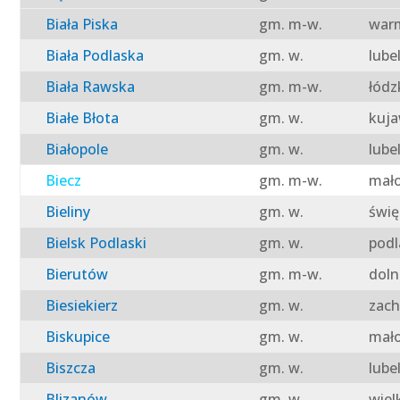
Biała Piska
gm. m-w.
warm
Biała Podlaska
gm. w.
lube
Biała Rawska
gm. m-w.
łódz
Białe Błota
gm. w.
kuja
Białopole
gm. w.
lube
Biecz
gm. m-w.
mało
Bieliny
gm. w.
świę
Bielsk Podlaski
gm. w.
podl
Bierutów
gm. m-w.
doln
Biesiekierz
gm. w.
zach
Biskupice
gm. w.
mało
Biszcza
gm. w.
lube
Blizanów
gm. w.
wiel