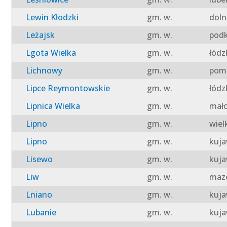
Lewin Kłodzki
gm. w.
doln
Leżajsk
gm. w.
podk
Lgota Wielka
gm. w.
łódz
Lichnowy
gm. w.
pomo
Lipce Reymontowskie
gm. w.
łódz
Lipnica Wielka
gm. w.
mało
Lipno
gm. w.
wiel
Lipno
gm. w.
kuja
Lisewo
gm. w.
kuja
Liw
gm. w.
mazo
Lniano
gm. w.
kuja
Lubanie
gm. w.
kuja