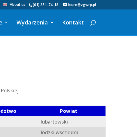
About us
(61) 851-74-18
biuro@zgwrp.pl
e
Wydarzenia
Kontakt
Polskiej
ództwo
Powiat
lubartowski
łódzki wschodni