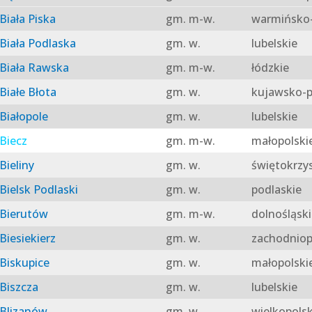
Biała Piska
gm. m-w.
warmińsko-
Biała Podlaska
gm. w.
lubelskie
Biała Rawska
gm. m-w.
łódzkie
Białe Błota
gm. w.
kujawsko-p
Białopole
gm. w.
lubelskie
Biecz
gm. m-w.
małopolski
Bieliny
gm. w.
świętokrzy
Bielsk Podlaski
gm. w.
podlaskie
Bierutów
gm. m-w.
dolnośląski
Biesiekierz
gm. w.
zachodniop
Biskupice
gm. w.
małopolski
Biszcza
gm. w.
lubelskie
Blizanów
gm. w.
wielkopolsk