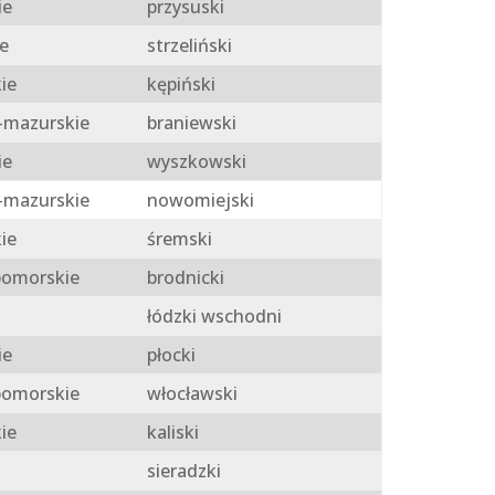
ie
przysuski
e
strzeliński
ie
kępiński
mazurskie
braniewski
ie
wyszkowski
mazurskie
nowomiejski
ie
śremski
omorskie
brodnicki
łódzki wschodni
ie
płocki
omorskie
włocławski
ie
kaliski
sieradzki