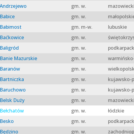
Andrzejewo
gm. w.
mazowieck
Babice
gm. w.
małopolski
Babimost
gm. m-w.
lubuskie
Baćkowice
gm. w.
świętokrzy
Baligród
gm. w.
podkarpack
Banie Mazurskie
gm. w.
warmińsko-
Baranów
gm. w.
wielkopolsk
Bartniczka
gm. w.
kujawsko-p
Baruchowo
gm. w.
kujawsko-p
Belsk Duży
gm. w.
mazowieck
Bełchatów
gm. w.
łódzkie
Besko
gm. w.
podkarpack
Będzino
gm. w.
zachodniop