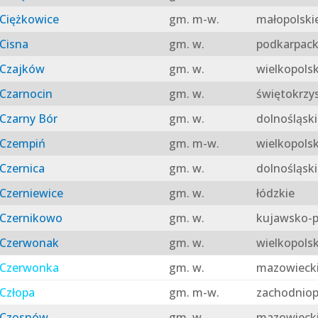
Ciężkowice
gm. m-w.
małopolski
Cisna
gm. w.
podkarpack
Czajków
gm. w.
wielkopolsk
Czarnocin
gm. w.
świętokrzy
Czarny Bór
gm. w.
dolnośląski
Czempiń
gm. m-w.
wielkopolsk
Czernica
gm. w.
dolnośląski
Czerniewice
gm. w.
łódzkie
Czernikowo
gm. w.
kujawsko-p
Czerwonak
gm. w.
wielkopolsk
Czerwonka
gm. w.
mazowieck
Człopa
gm. m-w.
zachodniop
Czosnów
gm. w.
mazowieck