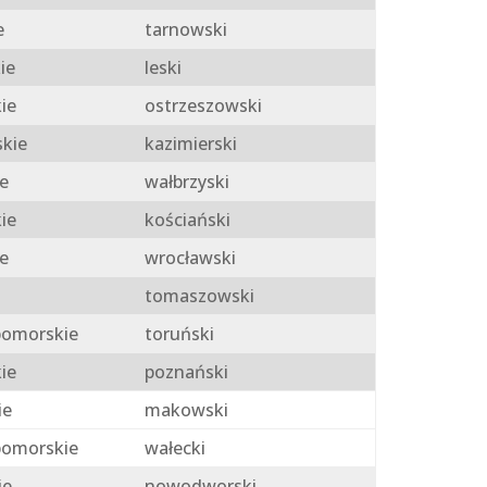
e
tarnowski
ie
leski
ie
ostrzeszowski
skie
kazimierski
e
wałbrzyski
ie
kościański
e
wrocławski
tomaszowski
omorskie
toruński
ie
poznański
ie
makowski
omorskie
wałecki
ie
nowodworski