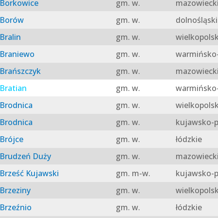
Borkowice
gm. w.
mazowieck
Borów
gm. w.
dolnośląski
Bralin
gm. w.
wielkopolsk
Braniewo
gm. w.
warmińsko-
Brańszczyk
gm. w.
mazowieck
Bratian
gm. w.
warmińsko-
Brodnica
gm. w.
wielkopolsk
Brodnica
gm. w.
kujawsko-p
Brójce
gm. w.
łódzkie
Brudzeń Duży
gm. w.
mazowieck
Brześć Kujawski
gm. m-w.
kujawsko-p
Brzeziny
gm. w.
wielkopolsk
Brzeźnio
gm. w.
łódzkie