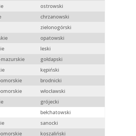
ie
ostrowski
e
chrzanowski
zielonogórski
skie
opatowski
ie
leski
mazurskie
gołdapski
ie
kępiński
omorskie
brodnicki
omorskie
włocławski
ie
grójecki
bełchatowski
ie
sanocki
omorskie
koszaliński