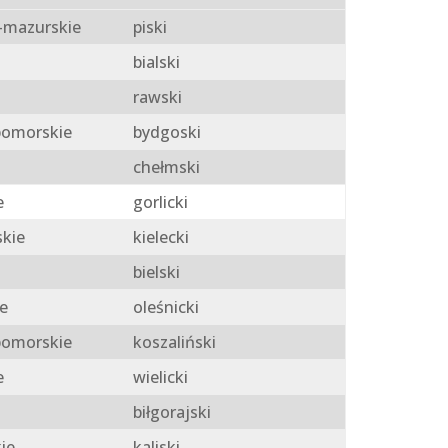
mazurskie
piski
bialski
rawski
omorskie
bydgoski
chełmski
e
gorlicki
skie
kielecki
bielski
e
oleśnicki
omorskie
koszaliński
e
wielicki
biłgorajski
ie
kaliski