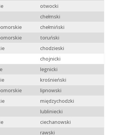
ie
otwocki
chełmski
omorskie
chełmiński
omorskie
toruński
ie
chodzieski
chojnicki
e
legnicki
ie
krośnieński
omorskie
lipnowski
ie
międzychodzki
lubliniecki
ie
ciechanowski
rawski