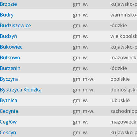
Brzozie
gm. w.
kujawsko-p
Budry
gm. w.
warmińsko-
Budziszewice
gm. w.
łódzkie
Budzyń
gm. w.
wielkopolsk
Bukowiec
gm. w.
kujawsko-p
Bulkowo
gm. w.
mazowieck
Burzenin
gm. w.
łódzkie
Byczyna
gm. m-w.
opolskie
Bystrzyca Kłodzka
gm. m-w.
dolnośląski
Bytnica
gm. w.
lubuskie
Cedynia
gm. m-w.
zachodniop
Cegłów
gm. w.
mazowieck
Cekcyn
gm. w.
kujawsko-p