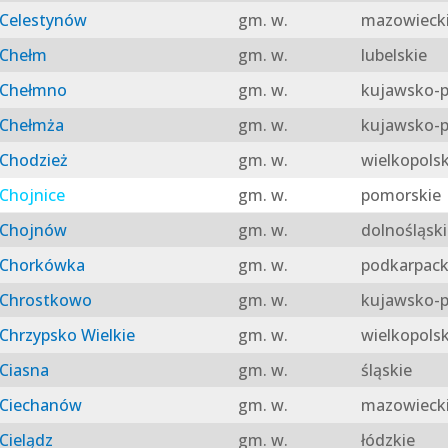
Celestynów
gm. w.
mazowieck
Chełm
gm. w.
lubelskie
Chełmno
gm. w.
kujawsko-p
Chełmża
gm. w.
kujawsko-p
Chodzież
gm. w.
wielkopolsk
Chojnice
gm. w.
pomorskie
Chojnów
gm. w.
dolnośląski
Chorkówka
gm. w.
podkarpack
Chrostkowo
gm. w.
kujawsko-p
Chrzypsko Wielkie
gm. w.
wielkopolsk
Ciasna
gm. w.
śląskie
Ciechanów
gm. w.
mazowieck
Cielądz
gm. w.
łódzkie