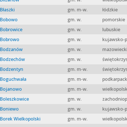
Błaszki
gm. m-w.
łódzkie
Bobowo
gm. w.
pomorskie
Bobrowice
gm. w.
lubuskie
Bobrowo
gm. w.
kujawsko-p
Bodzanów
gm. w.
mazowieck
Bodzechów
gm. w.
świętokrzy
Bodzentyn
gm. m-w.
świętokrzy
Boguchwała
gm. m-w.
podkarpack
Bojanowo
gm. m-w.
wielkopolsk
Boleszkowice
gm. w.
zachodniop
Boniewo
gm. w.
kujawsko-p
Borek Wielkopolski
gm. m-w.
wielkopolsk