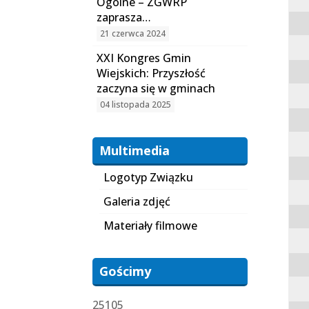
Ogólne – ZGWRP
zaprasza…
21 czerwca 2024
XXI Kongres Gmin
Wiejskich: Przyszłość
zaczyna się w gminach
04 listopada 2025
Multimedia
Logotyp Związku
Galeria zdjęć
Materiały filmowe
Gościmy
25105