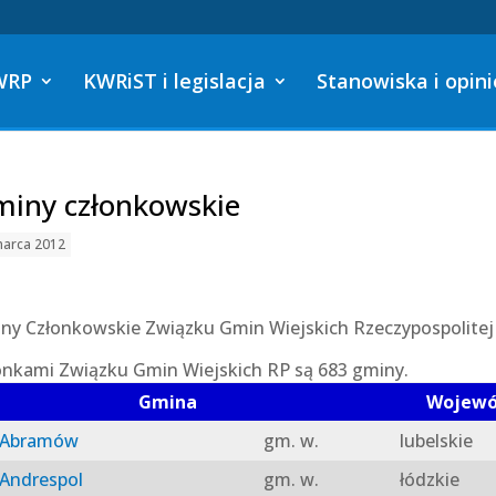
WRP
KWRiST i legislacja
Stanowiska i opini
iny członkowskie
marca 2012
ny Członkowskie Związku Gmin Wiejskich Rzeczypospolitej 
onkami Związku Gmin Wiejskich RP są 683 gminy.
Gmina
Wojew
Abramów
gm. w.
lubelskie
Andrespol
gm. w.
łódzkie