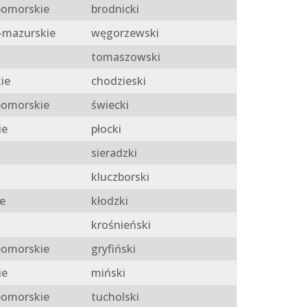
omorskie
brodnicki
mazurskie
węgorzewski
tomaszowski
ie
chodzieski
omorskie
świecki
ie
płocki
sieradzki
kluczborski
e
kłodzki
krośnieński
omorskie
gryfiński
ie
miński
omorskie
tucholski