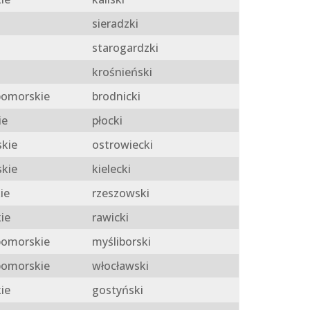
sieradzki
starogardzki
krośnieński
omorskie
brodnicki
ie
płocki
skie
ostrowiecki
skie
kielecki
ie
rzeszowski
ie
rawicki
omorskie
myśliborski
omorskie
włocławski
ie
gostyński