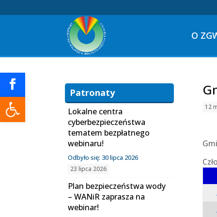
O ZG
Gm
Patronaty
Otwórz pasek narzędzi
12 
Lokalne centra
cyberbezpieczeństwa
tematem bezpłatnego
webinaru!
Gmi
Odbyło się: 30 lipca 2026
Czł
23 lipca 2026
Plan bezpieczeństwa wody
– WANiR zaprasza na
webinar!