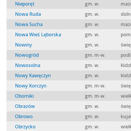
Nieporęt
gm. w.
mazo
Nowa Ruda
gm. w.
doln
Nowa Sucha
gm. w.
mazo
Nowa Wieś Lęborska
gm. w.
pomo
Nowiny
gm. w.
świę
Nowogród
gm. m-w.
podl
Nowosolna
gm. w.
łódz
Nowy Kawęczyn
gm. w.
łódz
Nowy Korczyn
gm. m-w.
świę
Oborniki
gm. m-w.
wiel
Obrazów
gm. w.
świę
Obrowo
gm. w.
kuja
Obrzycko
gm. w.
wiel