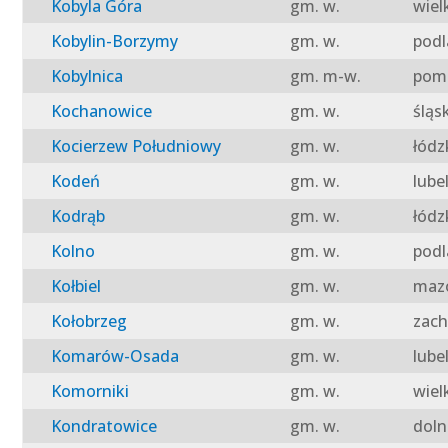
Kobyla Góra
gm. w.
wiel
Kobylin-Borzymy
gm. w.
podl
Kobylnica
gm. m-w.
pomo
Kochanowice
gm. w.
śląs
Kocierzew Południowy
gm. w.
łódz
Kodeń
gm. w.
lube
Kodrąb
gm. w.
łódz
Kolno
gm. w.
podl
Kołbiel
gm. w.
mazo
Kołobrzeg
gm. w.
zach
Komarów-Osada
gm. w.
lube
Komorniki
gm. w.
wiel
Kondratowice
gm. w.
doln