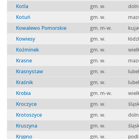
Kotla
gm. w.
doln
Kotuń
gm. w.
mazo
Kowalewo Pomorskie
gm. m-w.
kuja
Kowiesy
gm. w.
łódz
Koźminek
gm. w.
wiel
Krasne
gm. w.
mazo
Krasnystaw
gm. w.
lube
Kraśnik
gm. w.
lube
Krobia
gm. m-w.
wiel
Kroczyce
gm. w.
śląs
Krotoszyce
gm. w.
doln
Kruszyna
gm. w.
śląs
Krypno
gm. w.
podl