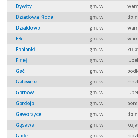
Dywity
gm. w.
warm
Dziadowa Kłoda
gm. w.
doln
Działdowo
gm. w.
warm
Ełk
gm. w.
warm
Fabianki
gm. w.
kuja
Firlej
gm. w.
lube
Gać
gm. w.
podk
Galewice
gm. w.
łódz
Garbów
gm. w.
lube
Gardeja
gm. w.
pomo
Gaworzyce
gm. w.
doln
Gąsawa
gm. w.
kuja
Gidle
gm. w.
łódz