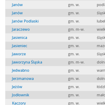
Janów
gm. w.
podl
Janów
gm. w.
śląs
Janów Podlaski
gm. w.
lube
Jaraczewo
gm. m-w.
wiel
Jasienica
gm. w.
śląs
Jasieniec
gm. w.
mazo
Jaworze
gm. w.
śląs
Jaworzyna Śląska
gm. m-w.
doln
Jedwabno
gm. w.
warm
Jerzmanowa
gm. w.
doln
Jeżów
gm. w.
łódz
Jodłownik
gm. w.
mało
Kaczory
gm. w.
wiel