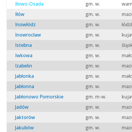
Iłowo-Osada
gm. w.
warm
Iłów
gm. w.
mazo
Inowłódz
gm. w.
łódz
Inowrocław
gm. w.
kuja
Istebna
gm. w.
śląs
Iwkowa
gm. w.
mało
Izabelin
gm. w.
mazo
Jabłonka
gm. w.
mało
Jabłonna
gm. w.
mazo
Jabłonowo Pomorskie
gm. m-w.
kuja
Jadów
gm. w.
mazo
Jaktorów
gm. w.
mazo
Jakubów
gm. w.
mazo