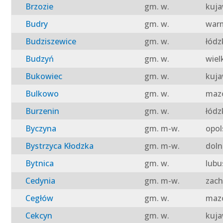
Brzozie
gm. w.
kuja
Budry
gm. w.
warm
Budziszewice
gm. w.
łódz
Budzyń
gm. w.
wiel
Bukowiec
gm. w.
kuja
Bulkowo
gm. w.
mazo
Burzenin
gm. w.
łódz
Byczyna
gm. m-w.
opol
Bystrzyca Kłodzka
gm. m-w.
doln
Bytnica
gm. w.
lubu
Cedynia
gm. m-w.
zach
Cegłów
gm. w.
mazo
Cekcyn
gm. w.
kuja