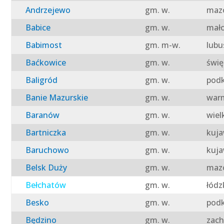
Andrzejewo
gm. w.
mazo
Babice
gm. w.
mało
Babimost
gm. m-w.
lubu
Baćkowice
gm. w.
świę
Baligród
gm. w.
podk
Banie Mazurskie
gm. w.
warm
Baranów
gm. w.
wiel
Bartniczka
gm. w.
kuja
Baruchowo
gm. w.
kuja
Belsk Duży
gm. w.
mazo
Bełchatów
gm. w.
łódz
Besko
gm. w.
podk
Będzino
gm. w.
zach