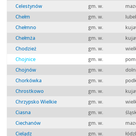
Celestynów
gm. w.
mazo
Chełm
gm. w.
lube
Chełmno
gm. w.
kuja
Chełmża
gm. w.
kuja
Chodzież
gm. w.
wiel
Chojnice
gm. w.
pomo
Chojnów
gm. w.
doln
Chorkówka
gm. w.
podk
Chrostkowo
gm. w.
kuja
Chrzypsko Wielkie
gm. w.
wiel
Ciasna
gm. w.
śląs
Ciechanów
gm. w.
mazo
Cielądz
gm. w.
łódz