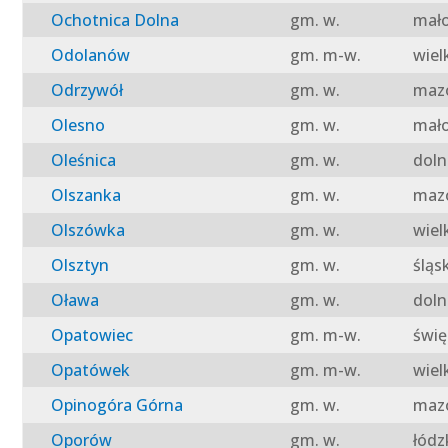
Ochotnica Dolna
gm. w.
mało
Odolanów
gm. m-w.
wiel
Odrzywół
gm. w.
mazo
Olesno
gm. w.
mało
Oleśnica
gm. w.
doln
Olszanka
gm. w.
mazo
Olszówka
gm. w.
wiel
Olsztyn
gm. w.
śląs
Oława
gm. w.
doln
Opatowiec
gm. m-w.
świę
Opatówek
gm. m-w.
wiel
Opinogóra Górna
gm. w.
mazo
Oporów
gm. w.
łódz