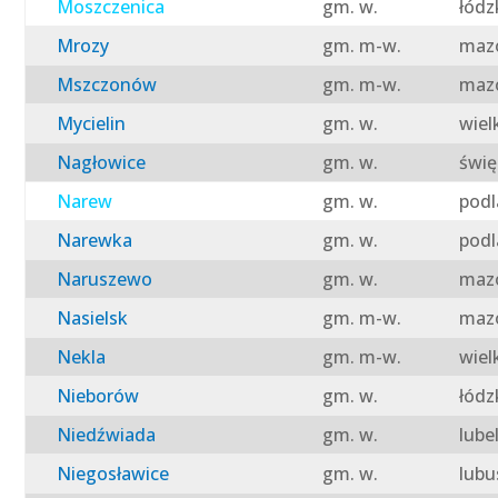
Moszczenica
gm. w.
łódz
Mrozy
gm. m-w.
mazo
Mszczonów
gm. m-w.
mazo
Mycielin
gm. w.
wiel
Nagłowice
gm. w.
świę
Narew
gm. w.
podl
Narewka
gm. w.
podl
Naruszewo
gm. w.
mazo
Nasielsk
gm. m-w.
mazo
Nekla
gm. m-w.
wiel
Nieborów
gm. w.
łódz
Niedźwiada
gm. w.
lube
Niegosławice
gm. w.
lubu