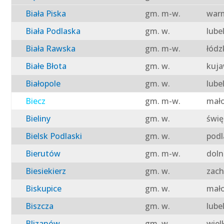
Biała Piska
gm. m-w.
warm
Biała Podlaska
gm. w.
lube
Biała Rawska
gm. m-w.
łódz
Białe Błota
gm. w.
kuja
Białopole
gm. w.
lube
Biecz
gm. m-w.
mało
Bieliny
gm. w.
świę
Bielsk Podlaski
gm. w.
podl
Bierutów
gm. m-w.
doln
Biesiekierz
gm. w.
zach
Biskupice
gm. w.
mało
Biszcza
gm. w.
lube
Blizanów
gm. w.
wiel