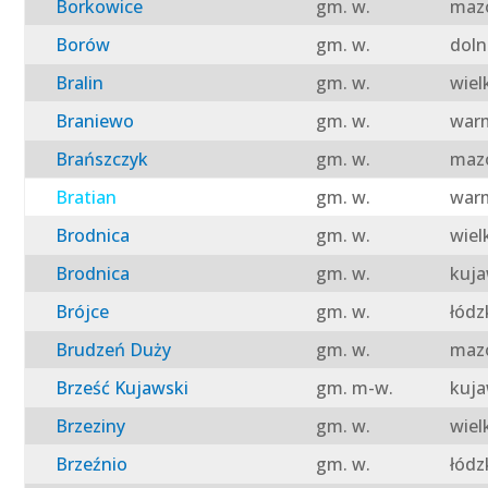
Borkowice
gm. w.
mazo
Borów
gm. w.
doln
Bralin
gm. w.
wiel
Braniewo
gm. w.
warm
Brańszczyk
gm. w.
mazo
Bratian
gm. w.
warm
Brodnica
gm. w.
wiel
Brodnica
gm. w.
kuja
Brójce
gm. w.
łódz
Brudzeń Duży
gm. w.
mazo
Brześć Kujawski
gm. m-w.
kuja
Brzeziny
gm. w.
wiel
Brzeźnio
gm. w.
łódz