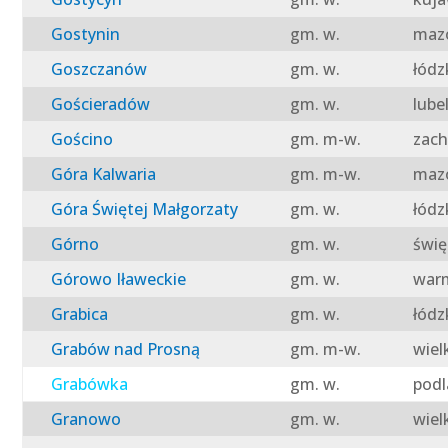
Gostynin
gm. w.
mazo
Goszczanów
gm. w.
łódz
Gościeradów
gm. w.
lube
Gościno
gm. m-w.
zach
Góra Kalwaria
gm. m-w.
mazo
Góra Świętej Małgorzaty
gm. w.
łódz
Górno
gm. w.
świę
Górowo Iławeckie
gm. w.
warm
Grabica
gm. w.
łódz
Grabów nad Prosną
gm. m-w.
wiel
Grabówka
gm. w.
podl
Granowo
gm. w.
wiel