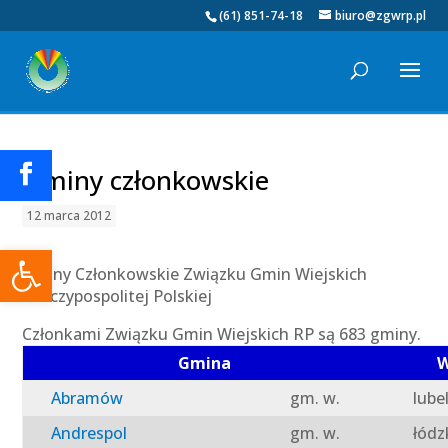
(61) 851-74-18
biuro@zgwrp.pl
Gminy członkowskie
12 marca 2012
Otwórz pasek narzędzi
Gminy Członkowskie Związku Gmin Wiejskich
Rzeczypospolitej Polskiej
Członkami Związku Gmin Wiejskich RP są 683 gminy.
Gmina
W
Abramów
gm. w.
lube
Andrespol
gm. w.
łódz