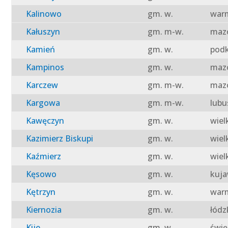
Kalinowo
gm. w.
warm
Kałuszyn
gm. m-w.
mazo
Kamień
gm. w.
podk
Kampinos
gm. w.
mazo
Karczew
gm. m-w.
mazo
Kargowa
gm. m-w.
lubu
Kawęczyn
gm. w.
wiel
Kazimierz Biskupi
gm. w.
wiel
Kaźmierz
gm. w.
wiel
Kęsowo
gm. w.
kuja
Kętrzyn
gm. w.
warm
Kiernozia
gm. w.
łódz
Kije
gm. w.
świę