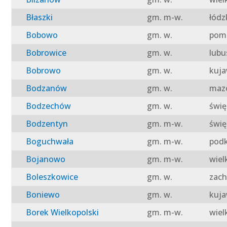
Błaszki
gm. m-w.
łódz
Bobowo
gm. w.
pomo
Bobrowice
gm. w.
lubu
Bobrowo
gm. w.
kuja
Bodzanów
gm. w.
mazo
Bodzechów
gm. w.
świę
Bodzentyn
gm. m-w.
świę
Boguchwała
gm. m-w.
podk
Bojanowo
gm. m-w.
wiel
Boleszkowice
gm. w.
zach
Boniewo
gm. w.
kuja
Borek Wielkopolski
gm. m-w.
wiel