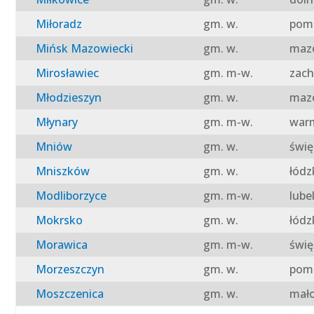
Miłoradz
gm. w.
pomo
Mińsk Mazowiecki
gm. w.
mazo
Mirosławiec
gm. m-w.
zach
Młodzieszyn
gm. w.
mazo
Młynary
gm. m-w.
warm
Mniów
gm. w.
świę
Mniszków
gm. w.
łódz
Modliborzyce
gm. m-w.
lube
Mokrsko
gm. w.
łódz
Morawica
gm. m-w.
świę
Morzeszczyn
gm. w.
pomo
Moszczenica
gm. w.
mało