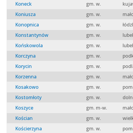
Koneck
gm. w.
kuja
Koniusza
gm. w.
mało
Konopnica
gm. w.
łódz
Konstantynów
gm. w.
lube
Końskowola
gm. w.
lube
Korczyna
gm. w.
podk
Korycin
gm. w.
podl
Korzenna
gm. w.
mało
Kosakowo
gm. w.
pomo
Kostomłoty
gm. w.
doln
Koszyce
gm. m-w.
mało
Kościan
gm. w.
wiel
Kościerzyna
gm. w.
pomo