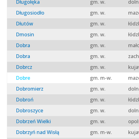
Długołęka
gm. w.
doln
Długosiodło
gm. w.
mazo
Dłutów
gm. w.
łódz
Dmosin
gm. w.
łódz
Dobra
gm. w.
mało
Dobra
gm. w.
zach
Dobrcz
gm. w.
kuja
Dobre
gm. m-w.
mazo
Dobromierz
gm. w.
doln
Dobroń
gm. w.
łódz
Dobroszyce
gm. w.
doln
Dobrzeń Wielki
gm. w.
opol
Dobrzyń nad Wisłą
gm. m-w.
kuja