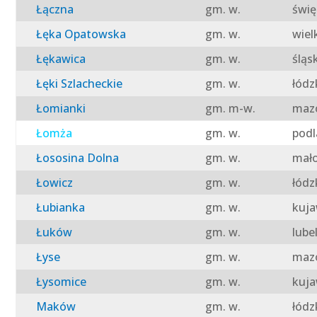
Łączna
gm. w.
świę
Łęka Opatowska
gm. w.
wiel
Łękawica
gm. w.
śląs
Łęki Szlacheckie
gm. w.
łódz
Łomianki
gm. m-w.
mazo
Łomża
gm. w.
podl
Łososina Dolna
gm. w.
mało
Łowicz
gm. w.
łódz
Łubianka
gm. w.
kuja
Łuków
gm. w.
lube
Łyse
gm. w.
mazo
Łysomice
gm. w.
kuja
Maków
gm. w.
łódz