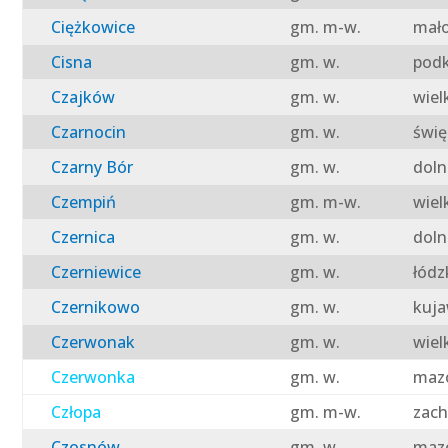
Ciężkowice
gm. m-w.
mało
Cisna
gm. w.
podk
Czajków
gm. w.
wiel
Czarnocin
gm. w.
świę
Czarny Bór
gm. w.
doln
Czempiń
gm. m-w.
wiel
Czernica
gm. w.
doln
Czerniewice
gm. w.
łódz
Czernikowo
gm. w.
kuja
Czerwonak
gm. w.
wiel
Czerwonka
gm. w.
mazo
Człopa
gm. m-w.
zach
Czosnów
gm. w.
mazo