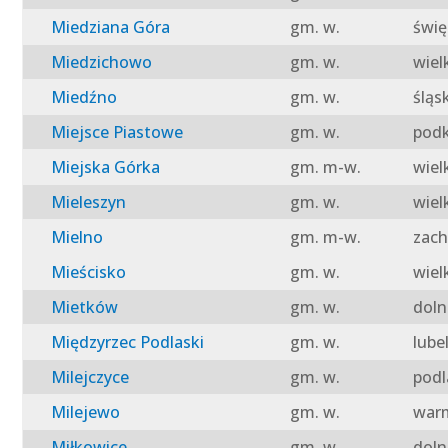
Miedziana Góra
gm. w.
świę
Miedzichowo
gm. w.
wiel
Miedźno
gm. w.
śląs
Miejsce Piastowe
gm. w.
podk
Miejska Górka
gm. m-w.
wiel
Mieleszyn
gm. w.
wiel
Mielno
gm. m-w.
zach
Mieścisko
gm. w.
wiel
Mietków
gm. w.
doln
Międzyrzec Podlaski
gm. w.
lube
Milejczyce
gm. w.
podl
Milejewo
gm. w.
warm
Miłkowice
gm. w.
doln