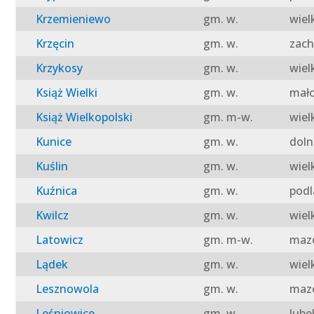
Krzemieniewo
gm. w.
wiel
Krzęcin
gm. w.
zach
Krzykosy
gm. w.
wiel
Książ Wielki
gm. w.
mało
Książ Wielkopolski
gm. m-w.
wiel
Kunice
gm. w.
doln
Kuślin
gm. w.
wiel
Kuźnica
gm. w.
podl
Kwilcz
gm. w.
wiel
Latowicz
gm. m-w.
mazo
Lądek
gm. w.
wiel
Lesznowola
gm. w.
mazo
Leśniowice
gm. w.
lube