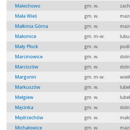
Malechowo
gm. w.
zach
Mała Wieś
gm. w.
mazo
Małkinia Górna
gm. w.
mazo
Małomice
gm. m-w.
lubu
Mały Płock
gm. w.
podl
Marcinowice
gm. w.
doln
Marciszów
gm. w.
doln
Margonin
gm. m-w.
wiel
Markuszów
gm. w.
lube
Mełgiew
gm. w.
lube
Męcinka
gm. w.
doln
Mędrzechów
gm. w.
mało
Michałowice
gm. w.
mazo