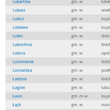
Lubartów
gm. w.
lube
Lubasz
gm. w.
wiel
Lubicz
gm. w.
kuja
Lubiewo
gm. w.
kuja
Lubin
gm. w.
doln
Lubochnia
gm. w.
łódz
Lubrza
gm. w.
opol
Lutomiersk
gm. w.
łódz
Lutowiska
gm. w.
podk
Ładzice
gm. w.
łódz
Łagów
gm. w.
lubu
Łasin
gm. m-w.
kuja
Łąck
gm. w.
mazo