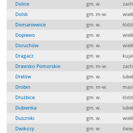
Dolice
gm. w.
zach
Dolsk
gm. m-w.
wiel
Domaniewice
gm. w.
łódz
Dopiewo
gm. w.
wiel
Doruchów
gm. w.
wiel
Dragacz
gm. w.
kuja
Drawsko Pomorskie
gm. m-w.
zach
Drelów
gm. w.
lube
Drobin
gm. m-w.
mazo
Drużbice
gm. w.
łódz
Dubienka
gm. w.
lube
Duszniki
gm. w.
wiel
Dwikozy
gm. w.
świę