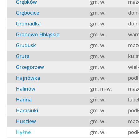
Grębków
gm. w.
mazo
Grębocice
gm. w.
doln
Gromadka
gm. w.
doln
Gronowo Elbląskie
gm. w.
warm
Grudusk
gm. w.
mazo
Gruta
gm. w.
kuja
Grzegorzew
gm. w.
wiel
Hajnówka
gm. w.
podl
Halinów
gm. m-w.
mazo
Hanna
gm. w.
lube
Harasiuki
gm. w.
podk
Huszlew
gm. w.
mazo
Hyżne
gm. w.
podk