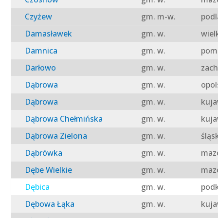
Czyżew
gm. m-w.
podl
Damasławek
gm. w.
wiel
Damnica
gm. w.
pomo
Darłowo
gm. w.
zach
Dąbrowa
gm. w.
opol
Dąbrowa
gm. w.
kuja
Dąbrowa Chełmińska
gm. w.
kuja
Dąbrowa Zielona
gm. w.
śląs
Dąbrówka
gm. w.
mazo
Dębe Wielkie
gm. w.
mazo
Dębica
gm. w.
podk
Dębowa Łąka
gm. w.
kuja