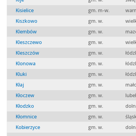
Kisielice
gm. m-w.
warm
Kiszkowo
gm. w.
wiel
Klembów
gm. w.
mazo
Kleszczewo
gm. w.
wiel
Kleszczów
gm. w.
łódz
Klonowa
gm. w.
łódz
Kluki
gm. w.
łódz
Kłaj
gm. w.
mało
Kłoczew
gm. w.
lube
Kłodzko
gm. w.
doln
Kłomnice
gm. w.
śląs
Kobierzyce
gm. w.
doln