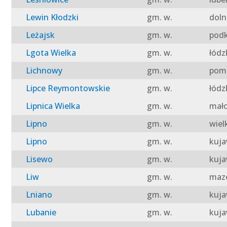
Lewin Kłodzki
gm. w.
doln
Leżajsk
gm. w.
podk
Lgota Wielka
gm. w.
łódz
Lichnowy
gm. w.
pomo
Lipce Reymontowskie
gm. w.
łódz
Lipnica Wielka
gm. w.
mało
Lipno
gm. w.
wiel
Lipno
gm. w.
kuja
Lisewo
gm. w.
kuja
Liw
gm. w.
mazo
Lniano
gm. w.
kuja
Lubanie
gm. w.
kuja