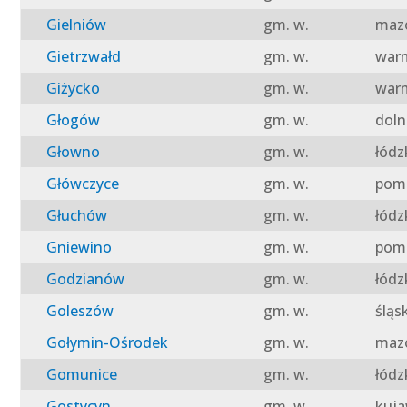
Gielniów
gm. w.
mazo
Gietrzwałd
gm. w.
warm
Giżycko
gm. w.
warm
Głogów
gm. w.
doln
Głowno
gm. w.
łódz
Główczyce
gm. w.
pomo
Głuchów
gm. w.
łódz
Gniewino
gm. w.
pomo
Godzianów
gm. w.
łódz
Goleszów
gm. w.
śląs
Gołymin-Ośrodek
gm. w.
mazo
Gomunice
gm. w.
łódz
Gostycyn
gm. w.
kuja