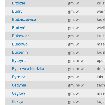
Brzozie
gm. w.
kuja
Budry
gm. w.
warm
Budziszewice
gm. w.
łódz
Budzyń
gm. w.
wiel
Bukowiec
gm. w.
kuja
Bulkowo
gm. w.
mazo
Burzenin
gm. w.
łódz
Byczyna
gm. m-w.
opol
Bystrzyca Kłodzka
gm. m-w.
doln
Bytnica
gm. w.
lubu
Cedynia
gm. m-w.
zach
Cegłów
gm. w.
mazo
Cekcyn
gm. w.
kuja