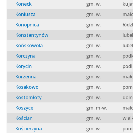
Koneck
gm. w.
kuja
Koniusza
gm. w.
mało
Konopnica
gm. w.
łódz
Konstantynów
gm. w.
lube
Końskowola
gm. w.
lube
Korczyna
gm. w.
podk
Korycin
gm. w.
podl
Korzenna
gm. w.
mało
Kosakowo
gm. w.
pomo
Kostomłoty
gm. w.
doln
Koszyce
gm. m-w.
mało
Kościan
gm. w.
wiel
Kościerzyna
gm. w.
pomo