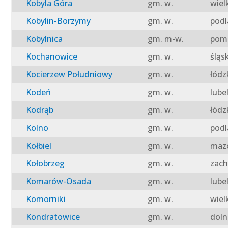
Kobyla Góra
gm. w.
wiel
Kobylin-Borzymy
gm. w.
podl
Kobylnica
gm. m-w.
pomo
Kochanowice
gm. w.
śląs
Kocierzew Południowy
gm. w.
łódz
Kodeń
gm. w.
lube
Kodrąb
gm. w.
łódz
Kolno
gm. w.
podl
Kołbiel
gm. w.
mazo
Kołobrzeg
gm. w.
zach
Komarów-Osada
gm. w.
lube
Komorniki
gm. w.
wiel
Kondratowice
gm. w.
doln