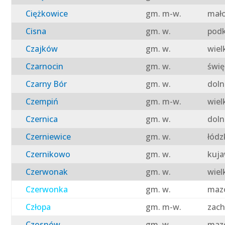
Ciężkowice
gm. m-w.
mało
Cisna
gm. w.
podk
Czajków
gm. w.
wiel
Czarnocin
gm. w.
świę
Czarny Bór
gm. w.
doln
Czempiń
gm. m-w.
wiel
Czernica
gm. w.
doln
Czerniewice
gm. w.
łódz
Czernikowo
gm. w.
kuja
Czerwonak
gm. w.
wiel
Czerwonka
gm. w.
mazo
Człopa
gm. m-w.
zach
Czosnów
gm. w.
mazo