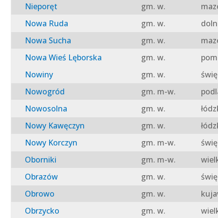
Nieporęt
gm. w.
mazo
Nowa Ruda
gm. w.
doln
Nowa Sucha
gm. w.
mazo
Nowa Wieś Lęborska
gm. w.
pomo
Nowiny
gm. w.
świę
Nowogród
gm. m-w.
podl
Nowosolna
gm. w.
łódz
Nowy Kawęczyn
gm. w.
łódz
Nowy Korczyn
gm. m-w.
świę
Oborniki
gm. m-w.
wiel
Obrazów
gm. w.
świę
Obrowo
gm. w.
kuja
Obrzycko
gm. w.
wiel