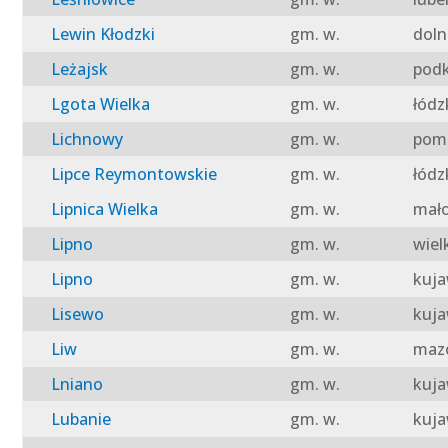
Lewin Kłodzki
gm. w.
doln
Leżajsk
gm. w.
podk
Lgota Wielka
gm. w.
łódz
Lichnowy
gm. w.
pomo
Lipce Reymontowskie
gm. w.
łódz
Lipnica Wielka
gm. w.
mało
Lipno
gm. w.
wiel
Lipno
gm. w.
kuja
Lisewo
gm. w.
kuja
Liw
gm. w.
mazo
Lniano
gm. w.
kuja
Lubanie
gm. w.
kuja