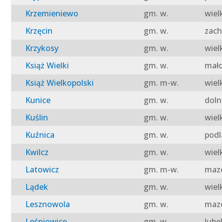
Krzemieniewo
gm. w.
wiel
Krzęcin
gm. w.
zach
Krzykosy
gm. w.
wiel
Książ Wielki
gm. w.
mało
Książ Wielkopolski
gm. m-w.
wiel
Kunice
gm. w.
doln
Kuślin
gm. w.
wiel
Kuźnica
gm. w.
podl
Kwilcz
gm. w.
wiel
Latowicz
gm. m-w.
mazo
Lądek
gm. w.
wiel
Lesznowola
gm. w.
mazo
Leśniowice
gm. w.
lube