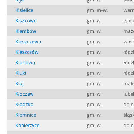
Kisielice
gm. m-w.
warm
Kiszkowo
gm. w.
wiel
Klembów
gm. w.
mazo
Kleszczewo
gm. w.
wiel
Kleszczów
gm. w.
łódz
Klonowa
gm. w.
łódz
Kluki
gm. w.
łódz
Kłaj
gm. w.
mało
Kłoczew
gm. w.
lube
Kłodzko
gm. w.
doln
Kłomnice
gm. w.
śląs
Kobierzyce
gm. w.
doln