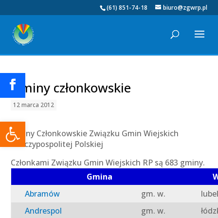
(61) 851-74-18
biuro@zgwrp.pl
Gminy członkowskie
12 marca 2012
Otwórz pasek narzędzi
Gminy Członkowskie Związku Gmin Wiejskich
Rzeczypospolitej Polskiej
Członkami Związku Gmin Wiejskich RP są 683 gminy.
Gmina
W
Abramów
gm. w.
lube
Andrespol
gm. w.
łódz