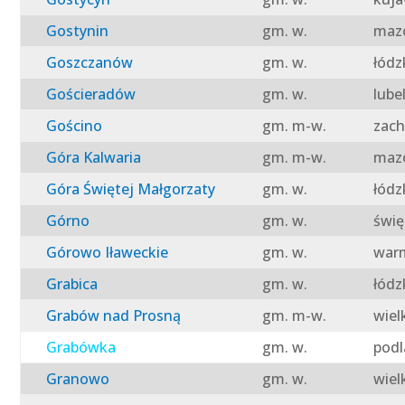
Gostynin
gm. w.
mazo
Goszczanów
gm. w.
łódz
Gościeradów
gm. w.
lube
Gościno
gm. m-w.
zach
Góra Kalwaria
gm. m-w.
mazo
Góra Świętej Małgorzaty
gm. w.
łódz
Górno
gm. w.
świę
Górowo Iławeckie
gm. w.
warm
Grabica
gm. w.
łódz
Grabów nad Prosną
gm. m-w.
wiel
Grabówka
gm. w.
podl
Granowo
gm. w.
wiel