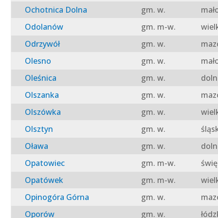
Ochotnica Dolna
gm. w.
mało
Odolanów
gm. m-w.
wiel
Odrzywół
gm. w.
mazo
Olesno
gm. w.
mało
Oleśnica
gm. w.
doln
Olszanka
gm. w.
mazo
Olszówka
gm. w.
wiel
Olsztyn
gm. w.
śląs
Oława
gm. w.
doln
Opatowiec
gm. m-w.
świę
Opatówek
gm. m-w.
wiel
Opinogóra Górna
gm. w.
mazo
Oporów
gm. w.
łódz