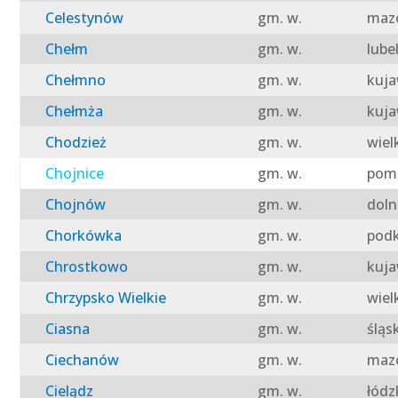
Celestynów
gm. w.
mazo
Chełm
gm. w.
lube
Chełmno
gm. w.
kuja
Chełmża
gm. w.
kuja
Chodzież
gm. w.
wiel
Chojnice
gm. w.
pomo
Chojnów
gm. w.
doln
Chorkówka
gm. w.
podk
Chrostkowo
gm. w.
kuja
Chrzypsko Wielkie
gm. w.
wiel
Ciasna
gm. w.
śląs
Ciechanów
gm. w.
mazo
Cielądz
gm. w.
łódz