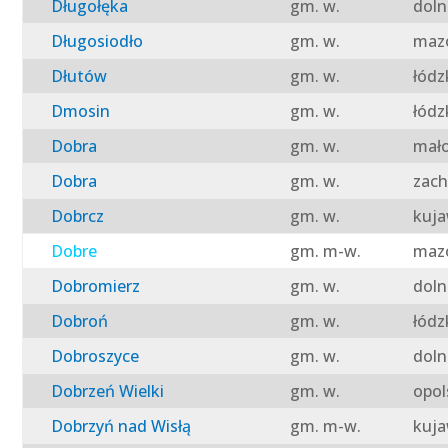
Długołęka
gm. w.
doln
Długosiodło
gm. w.
mazo
Dłutów
gm. w.
łódz
Dmosin
gm. w.
łódz
Dobra
gm. w.
mało
Dobra
gm. w.
zach
Dobrcz
gm. w.
kuja
Dobre
gm. m-w.
mazo
Dobromierz
gm. w.
doln
Dobroń
gm. w.
łódz
Dobroszyce
gm. w.
doln
Dobrzeń Wielki
gm. w.
opol
Dobrzyń nad Wisłą
gm. m-w.
kuja