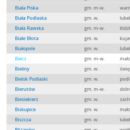
Biała Piska
gm. m-w.
warm
Biała Podlaska
gm. w.
lube
Biała Rawska
gm. m-w.
łódz
Białe Błota
gm. w.
kuja
Białopole
gm. w.
lube
Biecz
gm. m-w.
mało
Bieliny
gm. w.
świę
Bielsk Podlaski
gm. w.
podl
Bierutów
gm. m-w.
doln
Biesiekierz
gm. w.
zach
Biskupice
gm. w.
mało
Biszcza
gm. w.
lube
Blizanów
gm. w.
wiel