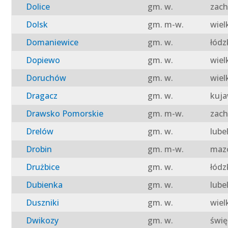
Dolice
gm. w.
zach
Dolsk
gm. m-w.
wiel
Domaniewice
gm. w.
łódz
Dopiewo
gm. w.
wiel
Doruchów
gm. w.
wiel
Dragacz
gm. w.
kuja
Drawsko Pomorskie
gm. m-w.
zach
Drelów
gm. w.
lube
Drobin
gm. m-w.
mazo
Drużbice
gm. w.
łódz
Dubienka
gm. w.
lube
Duszniki
gm. w.
wiel
Dwikozy
gm. w.
świę