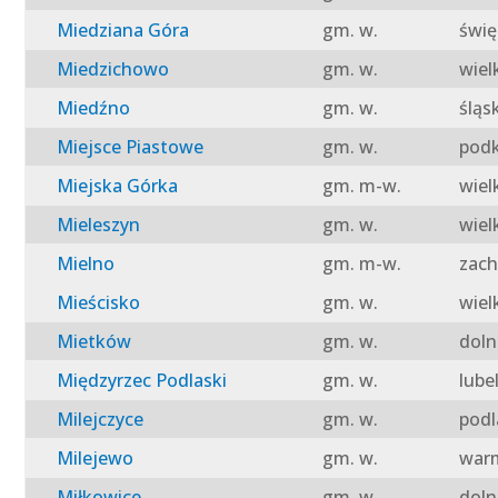
Miedziana Góra
gm. w.
świę
Miedzichowo
gm. w.
wiel
Miedźno
gm. w.
śląs
Miejsce Piastowe
gm. w.
podk
Miejska Górka
gm. m-w.
wiel
Mieleszyn
gm. w.
wiel
Mielno
gm. m-w.
zach
Mieścisko
gm. w.
wiel
Mietków
gm. w.
doln
Międzyrzec Podlaski
gm. w.
lube
Milejczyce
gm. w.
podl
Milejewo
gm. w.
warm
Miłkowice
gm. w.
doln