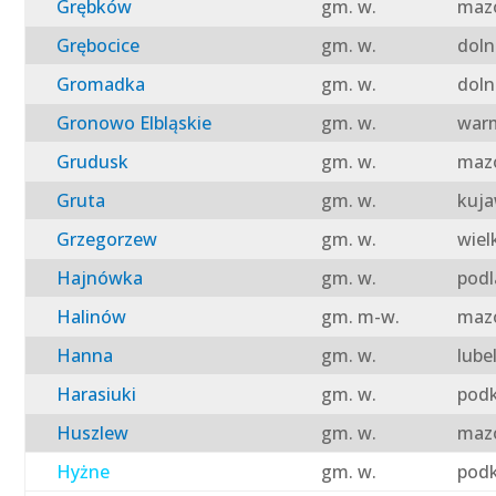
Grębków
gm. w.
mazo
Grębocice
gm. w.
doln
Gromadka
gm. w.
doln
Gronowo Elbląskie
gm. w.
warm
Grudusk
gm. w.
mazo
Gruta
gm. w.
kuja
Grzegorzew
gm. w.
wiel
Hajnówka
gm. w.
podl
Halinów
gm. m-w.
mazo
Hanna
gm. w.
lube
Harasiuki
gm. w.
podk
Huszlew
gm. w.
mazo
Hyżne
gm. w.
podk