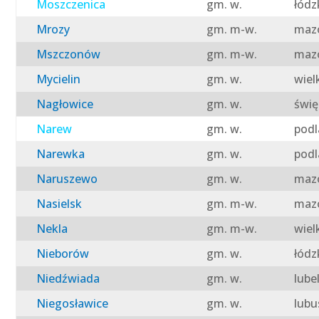
Moszczenica
gm. w.
łódz
Mrozy
gm. m-w.
mazo
Mszczonów
gm. m-w.
mazo
Mycielin
gm. w.
wiel
Nagłowice
gm. w.
świę
Narew
gm. w.
podl
Narewka
gm. w.
podl
Naruszewo
gm. w.
mazo
Nasielsk
gm. m-w.
mazo
Nekla
gm. m-w.
wiel
Nieborów
gm. w.
łódz
Niedźwiada
gm. w.
lube
Niegosławice
gm. w.
lubu