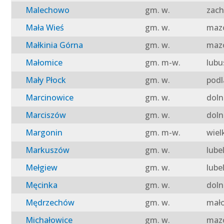
Malechowo
gm. w.
zach
Mała Wieś
gm. w.
mazo
Małkinia Górna
gm. w.
mazo
Małomice
gm. m-w.
lubu
Mały Płock
gm. w.
podl
Marcinowice
gm. w.
doln
Marciszów
gm. w.
doln
Margonin
gm. m-w.
wiel
Markuszów
gm. w.
lube
Mełgiew
gm. w.
lube
Męcinka
gm. w.
doln
Mędrzechów
gm. w.
mało
Michałowice
gm. w.
mazo