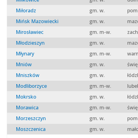
Miłoradz
gm. w.
pomo
Mińsk Mazowiecki
gm. w.
mazo
Mirosławiec
gm. m-w.
zach
Młodzieszyn
gm. w.
mazo
Młynary
gm. m-w.
warm
Mniów
gm. w.
świę
Mniszków
gm. w.
łódz
Modliborzyce
gm. m-w.
lube
Mokrsko
gm. w.
łódz
Morawica
gm. m-w.
świę
Morzeszczyn
gm. w.
pomo
Moszczenica
gm. w.
mało