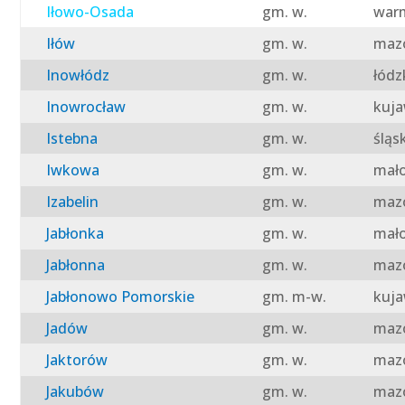
Iłowo-Osada
gm. w.
warm
Iłów
gm. w.
mazo
Inowłódz
gm. w.
łódz
Inowrocław
gm. w.
kuja
Istebna
gm. w.
śląs
Iwkowa
gm. w.
mało
Izabelin
gm. w.
mazo
Jabłonka
gm. w.
mało
Jabłonna
gm. w.
mazo
Jabłonowo Pomorskie
gm. m-w.
kuja
Jadów
gm. w.
mazo
Jaktorów
gm. w.
mazo
Jakubów
gm. w.
mazo