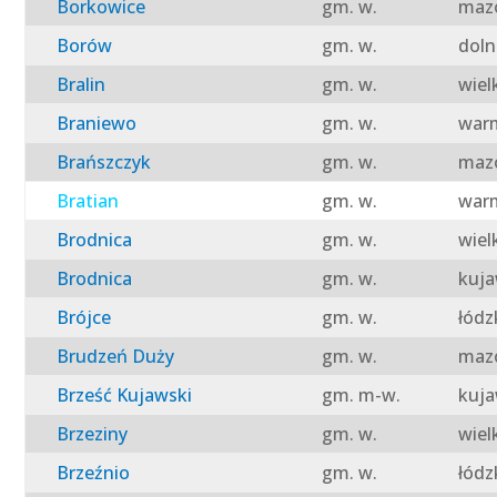
Borkowice
gm. w.
mazo
Borów
gm. w.
doln
Bralin
gm. w.
wiel
Braniewo
gm. w.
warm
Brańszczyk
gm. w.
mazo
Bratian
gm. w.
warm
Brodnica
gm. w.
wiel
Brodnica
gm. w.
kuja
Brójce
gm. w.
łódz
Brudzeń Duży
gm. w.
mazo
Brześć Kujawski
gm. m-w.
kuja
Brzeziny
gm. w.
wiel
Brzeźnio
gm. w.
łódz