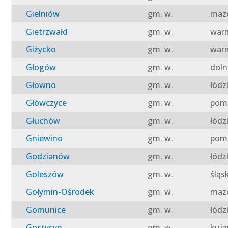
Gielniów
gm. w.
mazo
Gietrzwałd
gm. w.
warm
Giżycko
gm. w.
warm
Głogów
gm. w.
doln
Głowno
gm. w.
łódz
Główczyce
gm. w.
pomo
Głuchów
gm. w.
łódz
Gniewino
gm. w.
pomo
Godzianów
gm. w.
łódz
Goleszów
gm. w.
śląs
Gołymin-Ośrodek
gm. w.
mazo
Gomunice
gm. w.
łódz
Gostycyn
gm. w.
kuja