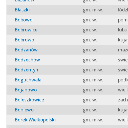
Błaszki
gm. m-w.
łódz
Bobowo
gm. w.
pomo
Bobrowice
gm. w.
lubu
Bobrowo
gm. w.
kuja
Bodzanów
gm. w.
mazo
Bodzechów
gm. w.
świę
Bodzentyn
gm. m-w.
świę
Boguchwała
gm. m-w.
podk
Bojanowo
gm. m-w.
wiel
Boleszkowice
gm. w.
zach
Boniewo
gm. w.
kuja
Borek Wielkopolski
gm. m-w.
wiel