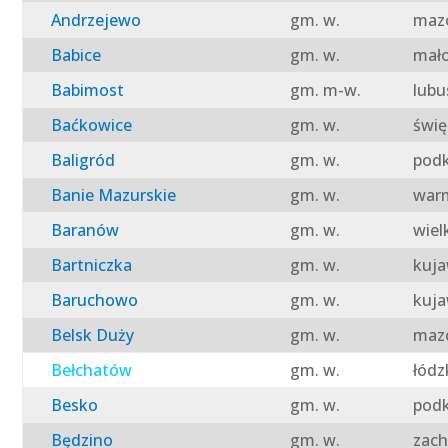
Andrzejewo
gm. w.
mazo
Babice
gm. w.
mało
Babimost
gm. m-w.
lubu
Baćkowice
gm. w.
świę
Baligród
gm. w.
podk
Banie Mazurskie
gm. w.
warm
Baranów
gm. w.
wiel
Bartniczka
gm. w.
kuja
Baruchowo
gm. w.
kuja
Belsk Duży
gm. w.
mazo
Bełchatów
gm. w.
łódz
Besko
gm. w.
podk
Będzino
gm. w.
zach