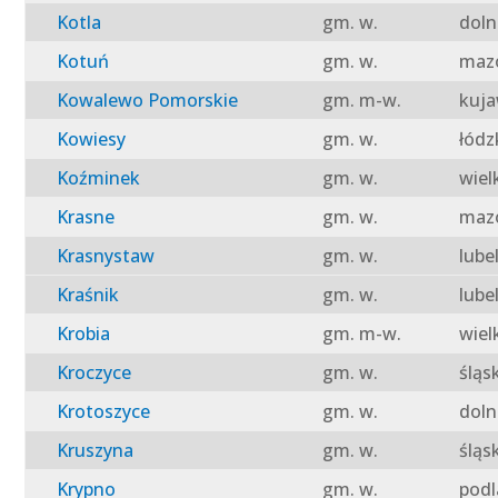
Kotla
gm. w.
doln
Kotuń
gm. w.
mazo
Kowalewo Pomorskie
gm. m-w.
kuja
Kowiesy
gm. w.
łódz
Koźminek
gm. w.
wiel
Krasne
gm. w.
mazo
Krasnystaw
gm. w.
lube
Kraśnik
gm. w.
lube
Krobia
gm. m-w.
wiel
Kroczyce
gm. w.
śląs
Krotoszyce
gm. w.
doln
Kruszyna
gm. w.
śląs
Krypno
gm. w.
podl