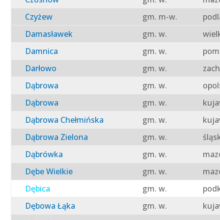
Czyżew
gm. m-w.
podl
Damasławek
gm. w.
wiel
Damnica
gm. w.
pomo
Darłowo
gm. w.
zach
Dąbrowa
gm. w.
opol
Dąbrowa
gm. w.
kuja
Dąbrowa Chełmińska
gm. w.
kuja
Dąbrowa Zielona
gm. w.
śląs
Dąbrówka
gm. w.
mazo
Dębe Wielkie
gm. w.
mazo
Dębica
gm. w.
podk
Dębowa Łąka
gm. w.
kuja