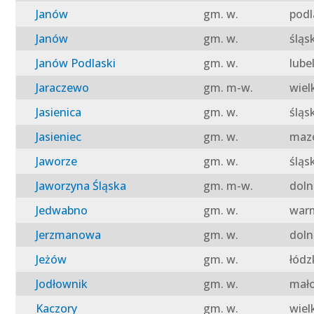
Janów
gm. w.
podl
Janów
gm. w.
śląs
Janów Podlaski
gm. w.
lube
Jaraczewo
gm. m-w.
wiel
Jasienica
gm. w.
śląs
Jasieniec
gm. w.
mazo
Jaworze
gm. w.
śląs
Jaworzyna Śląska
gm. m-w.
doln
Jedwabno
gm. w.
warm
Jerzmanowa
gm. w.
doln
Jeżów
gm. w.
łódz
Jodłownik
gm. w.
mało
Kaczory
gm. w.
wiel