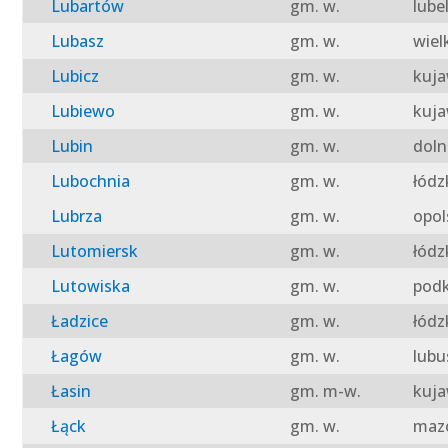
Lubartów
gm. w.
lube
Lubasz
gm. w.
wiel
Lubicz
gm. w.
kuja
Lubiewo
gm. w.
kuja
Lubin
gm. w.
doln
Lubochnia
gm. w.
łódz
Lubrza
gm. w.
opol
Lutomiersk
gm. w.
łódz
Lutowiska
gm. w.
podk
Ładzice
gm. w.
łódz
Łagów
gm. w.
lubu
Łasin
gm. m-w.
kuja
Łąck
gm. w.
mazo