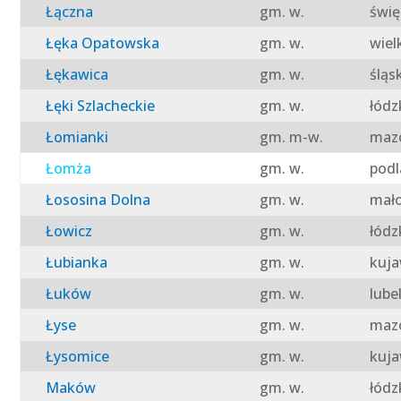
Łączna
gm. w.
świę
Łęka Opatowska
gm. w.
wiel
Łękawica
gm. w.
śląs
Łęki Szlacheckie
gm. w.
łódz
Łomianki
gm. m-w.
mazo
Łomża
gm. w.
podl
Łososina Dolna
gm. w.
mało
Łowicz
gm. w.
łódz
Łubianka
gm. w.
kuja
Łuków
gm. w.
lube
Łyse
gm. w.
mazo
Łysomice
gm. w.
kuja
Maków
gm. w.
łódz