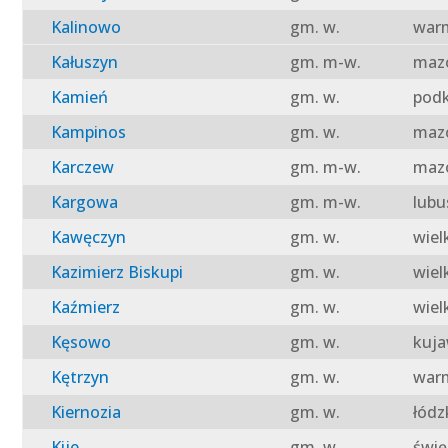
Kalinowo
gm. w.
warm
Kałuszyn
gm. m-w.
mazo
Kamień
gm. w.
podk
Kampinos
gm. w.
mazo
Karczew
gm. m-w.
mazo
Kargowa
gm. m-w.
lubu
Kawęczyn
gm. w.
wiel
Kazimierz Biskupi
gm. w.
wiel
Kaźmierz
gm. w.
wiel
Kęsowo
gm. w.
kuja
Kętrzyn
gm. w.
warm
Kiernozia
gm. w.
łódz
Kije
gm. w.
świę