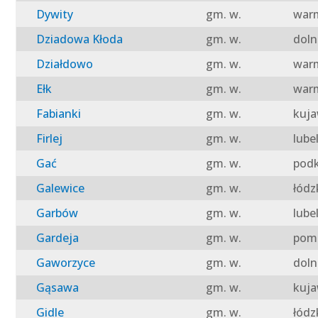
Dywity
gm. w.
warm
Dziadowa Kłoda
gm. w.
doln
Działdowo
gm. w.
warm
Ełk
gm. w.
warm
Fabianki
gm. w.
kuja
Firlej
gm. w.
lube
Gać
gm. w.
podk
Galewice
gm. w.
łódz
Garbów
gm. w.
lube
Gardeja
gm. w.
pomo
Gaworzyce
gm. w.
doln
Gąsawa
gm. w.
kuja
Gidle
gm. w.
łódz