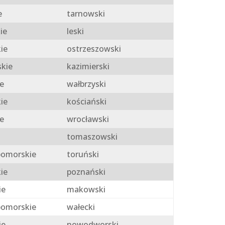
e
tarnowski
ie
leski
ie
ostrzeszowski
skie
kazimierski
e
wałbrzyski
ie
kościański
e
wrocławski
tomaszowski
omorskie
toruński
ie
poznański
ie
makowski
omorskie
wałecki
ie
nowodworski