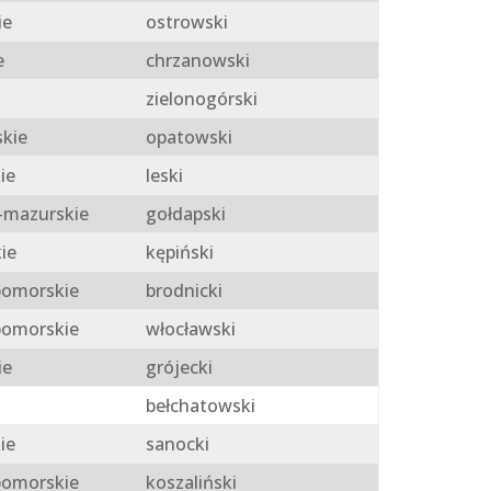
ie
ostrowski
e
chrzanowski
zielonogórski
skie
opatowski
ie
leski
mazurskie
gołdapski
ie
kępiński
omorskie
brodnicki
omorskie
włocławski
ie
grójecki
bełchatowski
ie
sanocki
omorskie
koszaliński