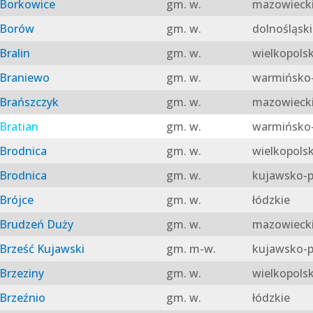
Borkowice
gm. w.
mazowieck
Borów
gm. w.
dolnośląski
Bralin
gm. w.
wielkopolsk
Braniewo
gm. w.
warmińsko-
Brańszczyk
gm. w.
mazowieck
Bratian
gm. w.
warmińsko-
Brodnica
gm. w.
wielkopolsk
Brodnica
gm. w.
kujawsko-p
Brójce
gm. w.
łódzkie
Brudzeń Duży
gm. w.
mazowieck
Brześć Kujawski
gm. m-w.
kujawsko-p
Brzeziny
gm. w.
wielkopolsk
Brzeźnio
gm. w.
łódzkie