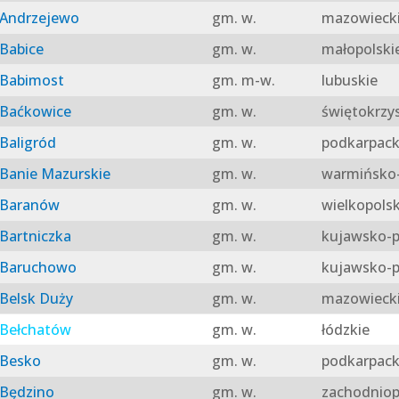
Andrzejewo
gm. w.
mazowieck
Babice
gm. w.
małopolski
Babimost
gm. m-w.
lubuskie
Baćkowice
gm. w.
świętokrzy
Baligród
gm. w.
podkarpack
Banie Mazurskie
gm. w.
warmińsko-
Baranów
gm. w.
wielkopolsk
Bartniczka
gm. w.
kujawsko-p
Baruchowo
gm. w.
kujawsko-p
Belsk Duży
gm. w.
mazowieck
Bełchatów
gm. w.
łódzkie
Besko
gm. w.
podkarpack
Będzino
gm. w.
zachodniop