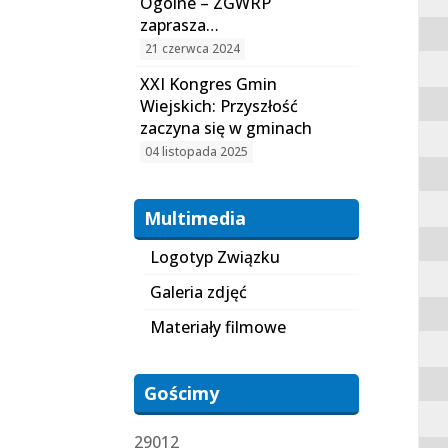
Ogólne – ZGWRP
zaprasza…
21 czerwca 2024
XXI Kongres Gmin
Wiejskich: Przyszłość
zaczyna się w gminach
04 listopada 2025
Multimedia
Logotyp Związku
Galeria zdjęć
Materiały filmowe
Gościmy
29012