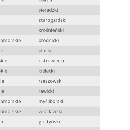
sieradzki
starogardzki
krośnieński
omorskie
brodnicki
ie
płocki
skie
ostrowiecki
skie
kielecki
ie
rzeszowski
ie
rawicki
omorskie
myśliborski
omorskie
włocławski
ie
gostyński