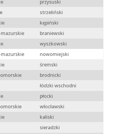
ie
przysuski
e
strzeliński
ie
kępiński
mazurskie
braniewski
ie
wyszkowski
mazurskie
nowomiejski
ie
śremski
omorskie
brodnicki
łódzki wschodni
ie
płocki
omorskie
włocławski
ie
kaliski
sieradzki