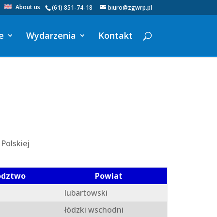
About us
(61) 851-74-18
biuro@zgwrp.pl
e
Wydarzenia
Kontakt
Polskiej
ództwo
Powiat
lubartowski
łódzki wschodni