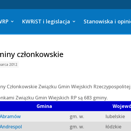
WRP
KWRiST i legislacja
Stanowiska i opini
iny członkowskie
marca 2012
ny Członkowskie Związku Gmin Wiejskich Rzeczypospolitej 
onkami Związku Gmin Wiejskich RP są 683 gminy.
Gmina
Wojew
Abramów
gm. w.
lubelskie
Andrespol
gm. w.
łódzkie