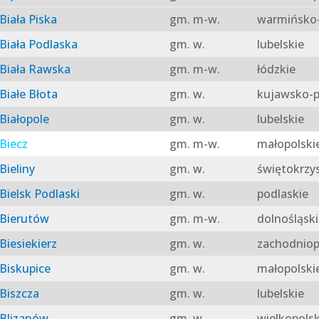
Biała Piska
gm. m-w.
warmińsko-
Biała Podlaska
gm. w.
lubelskie
Biała Rawska
gm. m-w.
łódzkie
Białe Błota
gm. w.
kujawsko-p
Białopole
gm. w.
lubelskie
Biecz
gm. m-w.
małopolski
Bieliny
gm. w.
świętokrzy
Bielsk Podlaski
gm. w.
podlaskie
Bierutów
gm. m-w.
dolnośląski
Biesiekierz
gm. w.
zachodniop
Biskupice
gm. w.
małopolski
Biszcza
gm. w.
lubelskie
Blizanów
gm. w.
wielkopolsk