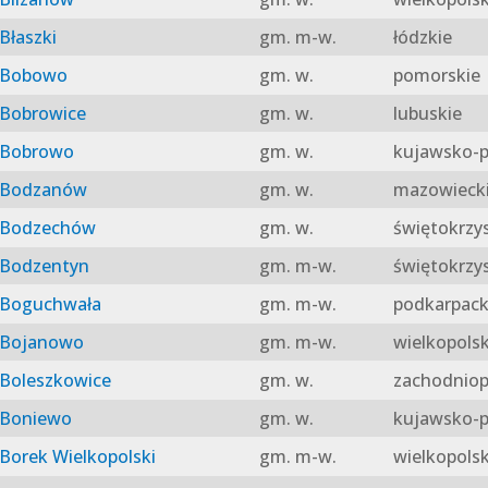
Błaszki
gm. m-w.
łódzkie
Bobowo
gm. w.
pomorskie
Bobrowice
gm. w.
lubuskie
Bobrowo
gm. w.
kujawsko-p
Bodzanów
gm. w.
mazowieck
Bodzechów
gm. w.
świętokrzy
Bodzentyn
gm. m-w.
świętokrzy
Boguchwała
gm. m-w.
podkarpack
Bojanowo
gm. m-w.
wielkopolsk
Boleszkowice
gm. w.
zachodniop
Boniewo
gm. w.
kujawsko-p
Borek Wielkopolski
gm. m-w.
wielkopolsk