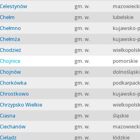
Celestynów
gm. w.
mazowieck
Chełm
gm. w.
lubelskie
Chełmno
gm. w.
kujawsko-p
Chełmża
gm. w.
kujawsko-p
Chodzież
gm. w.
wielkopolsk
Chojnice
gm. w.
pomorskie
Chojnów
gm. w.
dolnośląski
Chorkówka
gm. w.
podkarpack
Chrostkowo
gm. w.
kujawsko-p
Chrzypsko Wielkie
gm. w.
wielkopolsk
Ciasna
gm. w.
śląskie
Ciechanów
gm. w.
mazowieck
Cielądz
gm. w.
łódzkie