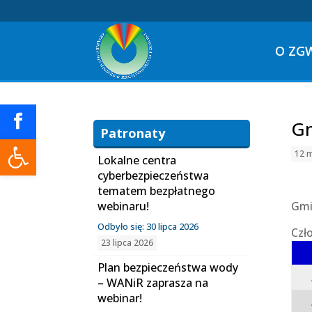
O ZG
Gm
Patronaty
Otwórz pasek narzędzi
12 
Lokalne centra
cyberbezpieczeństwa
tematem bezpłatnego
webinaru!
Gmi
Odbyło się: 30 lipca 2026
Czł
23 lipca 2026
Plan bezpieczeństwa wody
– WANiR zaprasza na
webinar!