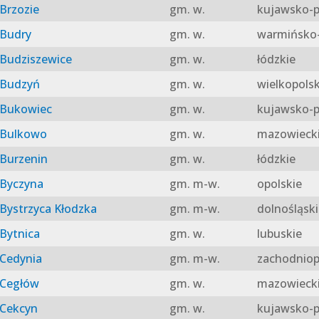
Brzozie
gm. w.
kujawsko-p
Budry
gm. w.
warmińsko-
Budziszewice
gm. w.
łódzkie
Budzyń
gm. w.
wielkopolsk
Bukowiec
gm. w.
kujawsko-p
Bulkowo
gm. w.
mazowieck
Burzenin
gm. w.
łódzkie
Byczyna
gm. m-w.
opolskie
Bystrzyca Kłodzka
gm. m-w.
dolnośląski
Bytnica
gm. w.
lubuskie
Cedynia
gm. m-w.
zachodniop
Cegłów
gm. w.
mazowieck
Cekcyn
gm. w.
kujawsko-p