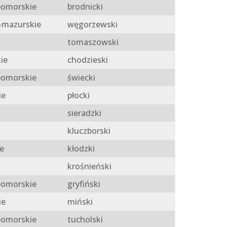
omorskie
brodnicki
mazurskie
węgorzewski
tomaszowski
ie
chodzieski
omorskie
świecki
ie
płocki
sieradzki
kluczborski
e
kłodzki
krośnieński
omorskie
gryfiński
ie
miński
omorskie
tucholski