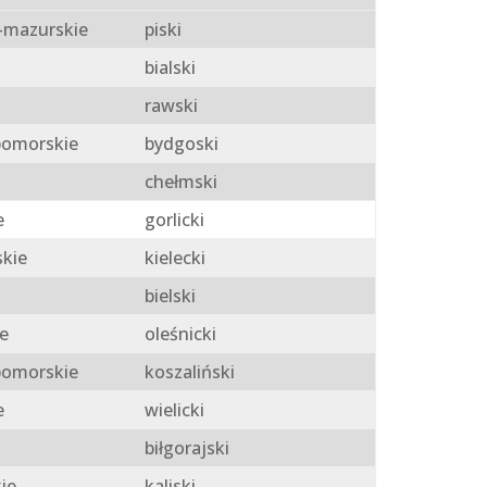
mazurskie
piski
bialski
rawski
omorskie
bydgoski
chełmski
e
gorlicki
skie
kielecki
bielski
e
oleśnicki
omorskie
koszaliński
e
wielicki
biłgorajski
ie
kaliski