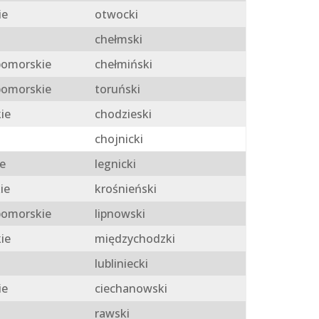
ie
otwocki
chełmski
omorskie
chełmiński
omorskie
toruński
ie
chodzieski
chojnicki
e
legnicki
ie
krośnieński
omorskie
lipnowski
ie
międzychodzki
lubliniecki
ie
ciechanowski
rawski