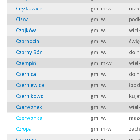
Ciężkowice
gm. m-w.
mało
Cisna
gm. w.
podk
Czajków
gm. w.
wiel
Czarnocin
gm. w.
świę
Czarny Bór
gm. w.
doln
Czempiń
gm. m-w.
wiel
Czernica
gm. w.
doln
Czerniewice
gm. w.
łódz
Czernikowo
gm. w.
kuja
Czerwonak
gm. w.
wiel
Czerwonka
gm. w.
mazo
Człopa
gm. m-w.
zach
Czosnów
gm. w.
mazo