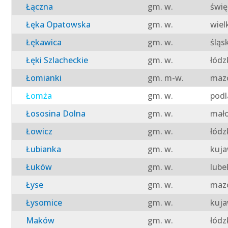
Łączna
gm. w.
świę
Łęka Opatowska
gm. w.
wiel
Łękawica
gm. w.
śląs
Łęki Szlacheckie
gm. w.
łódz
Łomianki
gm. m-w.
mazo
Łomża
gm. w.
podl
Łososina Dolna
gm. w.
mało
Łowicz
gm. w.
łódz
Łubianka
gm. w.
kuja
Łuków
gm. w.
lube
Łyse
gm. w.
mazo
Łysomice
gm. w.
kuja
Maków
gm. w.
łódz