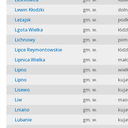
Lewin Kłodzki
gm. w.
doln
Leżajsk
gm. w.
podk
Lgota Wielka
gm. w.
łódz
Lichnowy
gm. w.
pomo
Lipce Reymontowskie
gm. w.
łódz
Lipnica Wielka
gm. w.
mało
Lipno
gm. w.
wiel
Lipno
gm. w.
kuja
Lisewo
gm. w.
kuja
Liw
gm. w.
mazo
Lniano
gm. w.
kuja
Lubanie
gm. w.
kuja