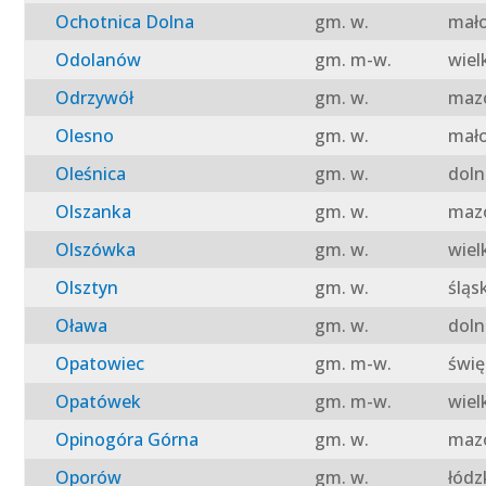
Ochotnica Dolna
gm. w.
mało
Odolanów
gm. m-w.
wiel
Odrzywół
gm. w.
mazo
Olesno
gm. w.
mało
Oleśnica
gm. w.
doln
Olszanka
gm. w.
mazo
Olszówka
gm. w.
wiel
Olsztyn
gm. w.
śląs
Oława
gm. w.
doln
Opatowiec
gm. m-w.
świę
Opatówek
gm. m-w.
wiel
Opinogóra Górna
gm. w.
mazo
Oporów
gm. w.
łódz