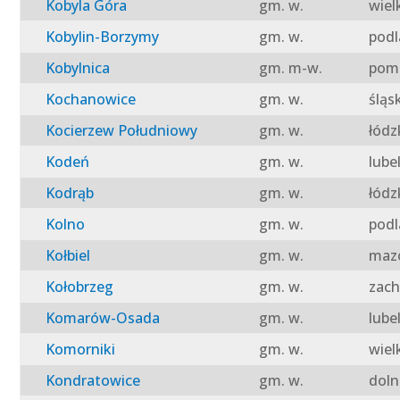
Kobyla Góra
gm. w.
wiel
Kobylin-Borzymy
gm. w.
podl
Kobylnica
gm. m-w.
pomo
Kochanowice
gm. w.
śląs
Kocierzew Południowy
gm. w.
łódz
Kodeń
gm. w.
lube
Kodrąb
gm. w.
łódz
Kolno
gm. w.
podl
Kołbiel
gm. w.
mazo
Kołobrzeg
gm. w.
zach
Komarów-Osada
gm. w.
lube
Komorniki
gm. w.
wiel
Kondratowice
gm. w.
doln