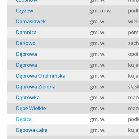
Czyżew
gm. m-w.
podl
Damasławek
gm. w.
wiel
Damnica
gm. w.
pomo
Darłowo
gm. w.
zach
Dąbrowa
gm. w.
opol
Dąbrowa
gm. w.
kuja
Dąbrowa Chełmińska
gm. w.
kuja
Dąbrowa Zielona
gm. w.
śląs
Dąbrówka
gm. w.
mazo
Dębe Wielkie
gm. w.
mazo
Dębica
gm. w.
podk
Dębowa Łąka
gm. w.
kuja