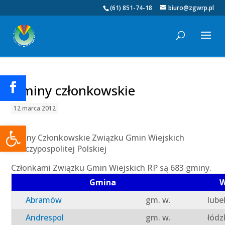
(61) 851-74-18
biuro@zgwrp.pl
Gminy członkowskie
12 marca 2012
Otwórz pasek narzędzi
Gminy Członkowskie Związku Gmin Wiejskich
Rzeczypospolitej Polskiej
Członkami Związku Gmin Wiejskich RP są 683 gminy.
Gmina
W
Abramów
gm. w.
lube
Andrespol
gm. w.
łódz