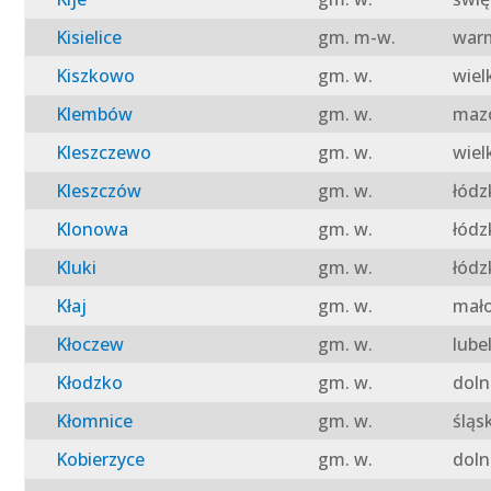
Kisielice
gm. m-w.
warm
Kiszkowo
gm. w.
wiel
Klembów
gm. w.
mazo
Kleszczewo
gm. w.
wiel
Kleszczów
gm. w.
łódz
Klonowa
gm. w.
łódz
Kluki
gm. w.
łódz
Kłaj
gm. w.
mało
Kłoczew
gm. w.
lube
Kłodzko
gm. w.
doln
Kłomnice
gm. w.
śląs
Kobierzyce
gm. w.
doln