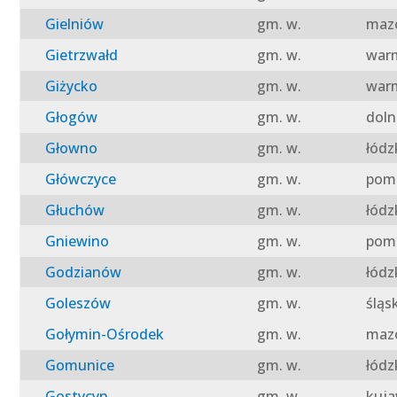
Gielniów
gm. w.
mazo
Gietrzwałd
gm. w.
warm
Giżycko
gm. w.
warm
Głogów
gm. w.
doln
Głowno
gm. w.
łódz
Główczyce
gm. w.
pomo
Głuchów
gm. w.
łódz
Gniewino
gm. w.
pomo
Godzianów
gm. w.
łódz
Goleszów
gm. w.
śląs
Gołymin-Ośrodek
gm. w.
mazo
Gomunice
gm. w.
łódz
Gostycyn
gm. w.
kuja