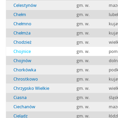
Celestynów
gm. w.
mazo
Chełm
gm. w.
lube
Chełmno
gm. w.
kuja
Chełmża
gm. w.
kuja
Chodzież
gm. w.
wiel
Chojnice
gm. w.
pomo
Chojnów
gm. w.
doln
Chorkówka
gm. w.
podk
Chrostkowo
gm. w.
kuja
Chrzypsko Wielkie
gm. w.
wiel
Ciasna
gm. w.
śląs
Ciechanów
gm. w.
mazo
Cielądz
gm. w.
łódz