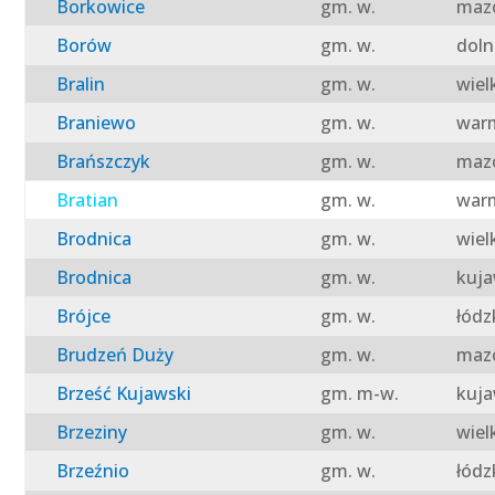
Borkowice
gm. w.
mazo
Borów
gm. w.
doln
Bralin
gm. w.
wiel
Braniewo
gm. w.
warm
Brańszczyk
gm. w.
mazo
Bratian
gm. w.
warm
Brodnica
gm. w.
wiel
Brodnica
gm. w.
kuja
Brójce
gm. w.
łódz
Brudzeń Duży
gm. w.
mazo
Brześć Kujawski
gm. m-w.
kuja
Brzeziny
gm. w.
wiel
Brzeźnio
gm. w.
łódz