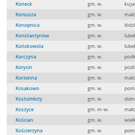
Koneck
gm. w.
kuja
Koniusza
gm. w.
mało
Konopnica
gm. w.
łódz
Konstantynów
gm. w.
lube
Końskowola
gm. w.
lube
Korczyna
gm. w.
podk
Korycin
gm. w.
podl
Korzenna
gm. w.
mało
Kosakowo
gm. w.
pomo
Kostomłoty
gm. w.
doln
Koszyce
gm. m-w.
mało
Kościan
gm. w.
wiel
Kościerzyna
gm. w.
pomo