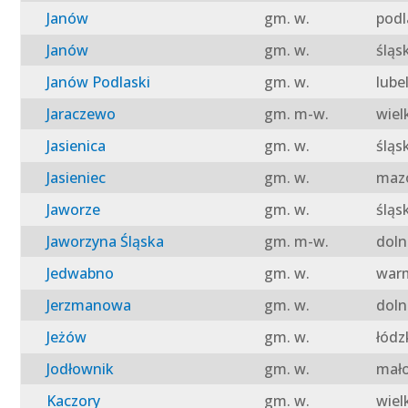
Janów
gm. w.
podl
Janów
gm. w.
śląs
Janów Podlaski
gm. w.
lube
Jaraczewo
gm. m-w.
wiel
Jasienica
gm. w.
śląs
Jasieniec
gm. w.
mazo
Jaworze
gm. w.
śląs
Jaworzyna Śląska
gm. m-w.
doln
Jedwabno
gm. w.
warm
Jerzmanowa
gm. w.
doln
Jeżów
gm. w.
łódz
Jodłownik
gm. w.
mało
Kaczory
gm. w.
wiel