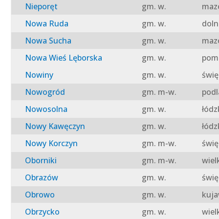
Nieporęt
gm. w.
mazo
Nowa Ruda
gm. w.
doln
Nowa Sucha
gm. w.
mazo
Nowa Wieś Lęborska
gm. w.
pomo
Nowiny
gm. w.
świę
Nowogród
gm. m-w.
podl
Nowosolna
gm. w.
łódz
Nowy Kawęczyn
gm. w.
łódz
Nowy Korczyn
gm. m-w.
świę
Oborniki
gm. m-w.
wiel
Obrazów
gm. w.
świę
Obrowo
gm. w.
kuja
Obrzycko
gm. w.
wiel