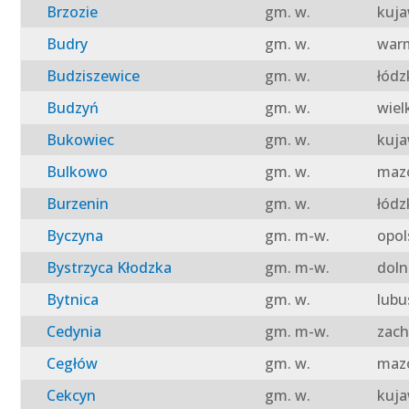
Brzozie
gm. w.
kuja
Budry
gm. w.
warm
Budziszewice
gm. w.
łódz
Budzyń
gm. w.
wiel
Bukowiec
gm. w.
kuja
Bulkowo
gm. w.
mazo
Burzenin
gm. w.
łódz
Byczyna
gm. m-w.
opol
Bystrzyca Kłodzka
gm. m-w.
doln
Bytnica
gm. w.
lubu
Cedynia
gm. m-w.
zach
Cegłów
gm. w.
mazo
Cekcyn
gm. w.
kuja