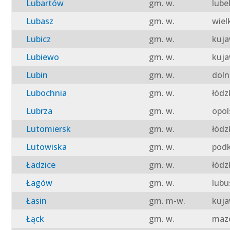
Lubartów
gm. w.
lube
Lubasz
gm. w.
wiel
Lubicz
gm. w.
kuja
Lubiewo
gm. w.
kuja
Lubin
gm. w.
doln
Lubochnia
gm. w.
łódz
Lubrza
gm. w.
opol
Lutomiersk
gm. w.
łódz
Lutowiska
gm. w.
podk
Ładzice
gm. w.
łódz
Łagów
gm. w.
lubu
Łasin
gm. m-w.
kuja
Łąck
gm. w.
mazo