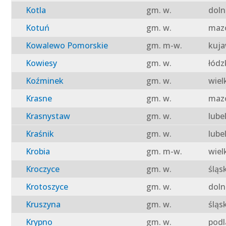
Kotla
gm. w.
doln
Kotuń
gm. w.
mazo
Kowalewo Pomorskie
gm. m-w.
kuja
Kowiesy
gm. w.
łódz
Koźminek
gm. w.
wiel
Krasne
gm. w.
mazo
Krasnystaw
gm. w.
lube
Kraśnik
gm. w.
lube
Krobia
gm. m-w.
wiel
Kroczyce
gm. w.
śląs
Krotoszyce
gm. w.
doln
Kruszyna
gm. w.
śląs
Krypno
gm. w.
podl