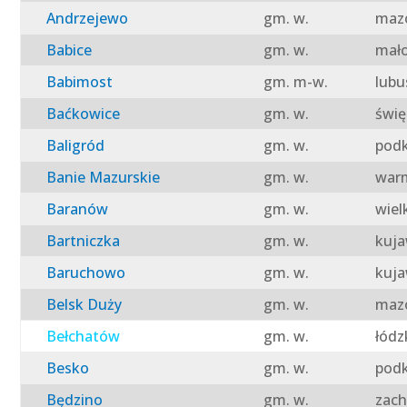
Andrzejewo
gm. w.
mazo
Babice
gm. w.
mało
Babimost
gm. m-w.
lubu
Baćkowice
gm. w.
świę
Baligród
gm. w.
podk
Banie Mazurskie
gm. w.
warm
Baranów
gm. w.
wiel
Bartniczka
gm. w.
kuja
Baruchowo
gm. w.
kuja
Belsk Duży
gm. w.
mazo
Bełchatów
gm. w.
łódz
Besko
gm. w.
podk
Będzino
gm. w.
zach