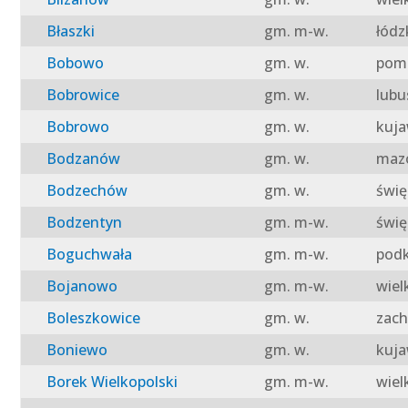
Błaszki
gm. m-w.
łódz
Bobowo
gm. w.
pomo
Bobrowice
gm. w.
lubu
Bobrowo
gm. w.
kuja
Bodzanów
gm. w.
mazo
Bodzechów
gm. w.
świę
Bodzentyn
gm. m-w.
świę
Boguchwała
gm. m-w.
podk
Bojanowo
gm. m-w.
wiel
Boleszkowice
gm. w.
zach
Boniewo
gm. w.
kuja
Borek Wielkopolski
gm. m-w.
wiel