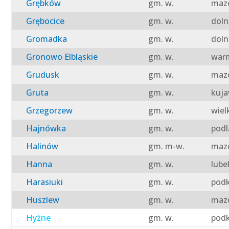
Grębków
gm. w.
mazo
Grębocice
gm. w.
doln
Gromadka
gm. w.
doln
Gronowo Elbląskie
gm. w.
warm
Grudusk
gm. w.
mazo
Gruta
gm. w.
kuja
Grzegorzew
gm. w.
wiel
Hajnówka
gm. w.
podl
Halinów
gm. m-w.
mazo
Hanna
gm. w.
lube
Harasiuki
gm. w.
podk
Huszlew
gm. w.
mazo
Hyżne
gm. w.
podk