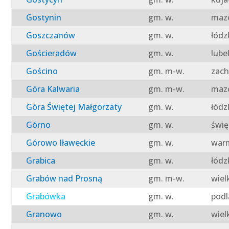
Gostynin
gm. w.
mazo
Goszczanów
gm. w.
łódz
Gościeradów
gm. w.
lube
Gościno
gm. m-w.
zach
Góra Kalwaria
gm. m-w.
mazo
Góra Świętej Małgorzaty
gm. w.
łódz
Górno
gm. w.
świę
Górowo Iławeckie
gm. w.
warm
Grabica
gm. w.
łódz
Grabów nad Prosną
gm. m-w.
wiel
Grabówka
gm. w.
podl
Granowo
gm. w.
wiel