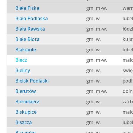
Biała Piska
gm. m-w.
warm
Biała Podlaska
gm. w.
lube
Biała Rawska
gm. m-w.
łódz
Białe Błota
gm. w.
kuja
Białopole
gm. w.
lube
Biecz
gm. m-w.
mało
Bieliny
gm. w.
świę
Bielsk Podlaski
gm. w.
podl
Bierutów
gm. m-w.
doln
Biesiekierz
gm. w.
zach
Biskupice
gm. w.
mało
Biszcza
gm. w.
lube
Blizanów
gm. w.
wiel