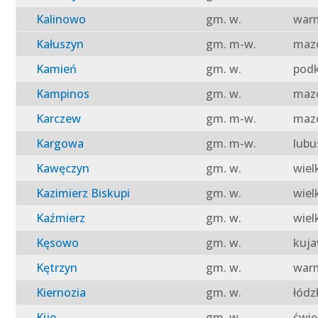
Kalinowo
gm. w.
warm
Kałuszyn
gm. m-w.
mazo
Kamień
gm. w.
podk
Kampinos
gm. w.
mazo
Karczew
gm. m-w.
mazo
Kargowa
gm. m-w.
lubu
Kawęczyn
gm. w.
wiel
Kazimierz Biskupi
gm. w.
wiel
Kaźmierz
gm. w.
wiel
Kęsowo
gm. w.
kuja
Kętrzyn
gm. w.
warm
Kiernozia
gm. w.
łódz
Kije
gm. w.
świę