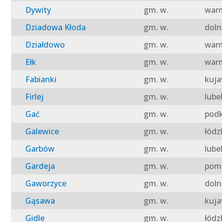
Dywity
gm. w.
warm
Dziadowa Kłoda
gm. w.
doln
Działdowo
gm. w.
warm
Ełk
gm. w.
warm
Fabianki
gm. w.
kuja
Firlej
gm. w.
lube
Gać
gm. w.
podk
Galewice
gm. w.
łódz
Garbów
gm. w.
lube
Gardeja
gm. w.
pomo
Gaworzyce
gm. w.
doln
Gąsawa
gm. w.
kuja
Gidle
gm. w.
łódz