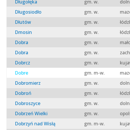
Długołęka
gm. w.
doln
Długosiodło
gm. w.
mazo
Dłutów
gm. w.
łódz
Dmosin
gm. w.
łódz
Dobra
gm. w.
mało
Dobra
gm. w.
zach
Dobrcz
gm. w.
kuja
Dobre
gm. m-w.
mazo
Dobromierz
gm. w.
doln
Dobroń
gm. w.
łódz
Dobroszyce
gm. w.
doln
Dobrzeń Wielki
gm. w.
opol
Dobrzyń nad Wisłą
gm. m-w.
kuja