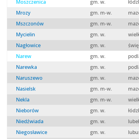
Moszczenica
gm. w.
łódz
Mrozy
gm. m-w.
mazo
Mszczonów
gm. m-w.
mazo
Mycielin
gm. w.
wiel
Nagłowice
gm. w.
świę
Narew
gm. w.
podl
Narewka
gm. w.
podl
Naruszewo
gm. w.
mazo
Nasielsk
gm. m-w.
mazo
Nekla
gm. m-w.
wiel
Nieborów
gm. w.
łódz
Niedźwiada
gm. w.
lube
Niegosławice
gm. w.
lubu