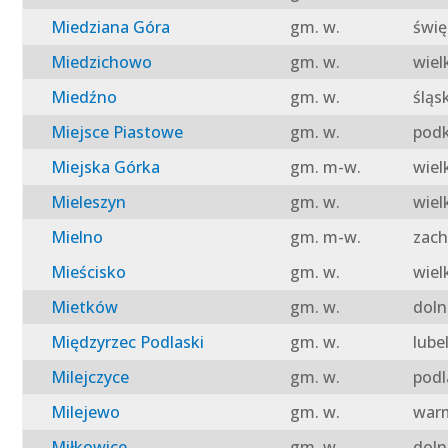
Miedziana Góra
gm. w.
świę
Miedzichowo
gm. w.
wiel
Miedźno
gm. w.
śląs
Miejsce Piastowe
gm. w.
podk
Miejska Górka
gm. m-w.
wiel
Mieleszyn
gm. w.
wiel
Mielno
gm. m-w.
zach
Mieścisko
gm. w.
wiel
Mietków
gm. w.
doln
Międzyrzec Podlaski
gm. w.
lube
Milejczyce
gm. w.
podl
Milejewo
gm. w.
warm
Miłkowice
gm. w.
doln