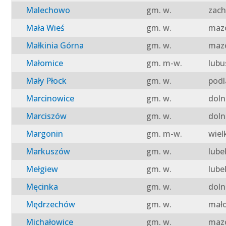
Malechowo
gm. w.
zach
Mała Wieś
gm. w.
mazo
Małkinia Górna
gm. w.
mazo
Małomice
gm. m-w.
lubu
Mały Płock
gm. w.
podl
Marcinowice
gm. w.
doln
Marciszów
gm. w.
doln
Margonin
gm. m-w.
wiel
Markuszów
gm. w.
lube
Mełgiew
gm. w.
lube
Męcinka
gm. w.
doln
Mędrzechów
gm. w.
mało
Michałowice
gm. w.
mazo