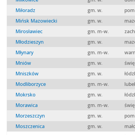
Miłoradz
gm. w.
pomo
Mińsk Mazowiecki
gm. w.
mazo
Mirosławiec
gm. m-w.
zach
Młodzieszyn
gm. w.
mazo
Młynary
gm. m-w.
warm
Mniów
gm. w.
świę
Mniszków
gm. w.
łódz
Modliborzyce
gm. m-w.
lube
Mokrsko
gm. w.
łódz
Morawica
gm. m-w.
świę
Morzeszczyn
gm. w.
pomo
Moszczenica
gm. w.
mało