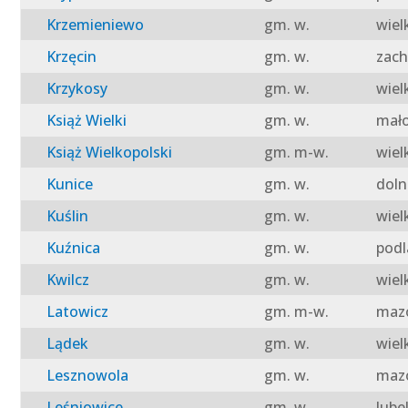
Krzemieniewo
gm. w.
wiel
Krzęcin
gm. w.
zach
Krzykosy
gm. w.
wiel
Książ Wielki
gm. w.
mało
Książ Wielkopolski
gm. m-w.
wiel
Kunice
gm. w.
doln
Kuślin
gm. w.
wiel
Kuźnica
gm. w.
podl
Kwilcz
gm. w.
wiel
Latowicz
gm. m-w.
mazo
Lądek
gm. w.
wiel
Lesznowola
gm. w.
mazo
Leśniowice
gm. w.
lube